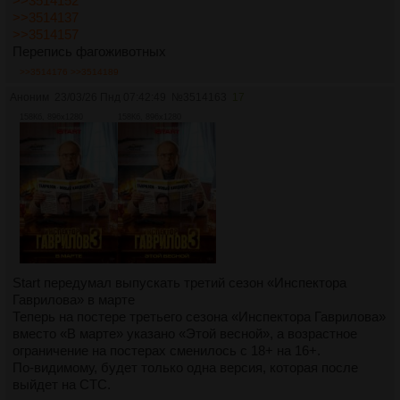
>>3514152
>>3514137
>>3514157
Перепись фагоживотных
>>3514176
>>3514189
Аноним
23/03/26 Пнд 07:42:49
№
3514163
17
158Кб, 896x1280
158Кб, 896x1280
Start передумал выпускать третий сезон «Инспектора
Гаврилова» в марте
Теперь на постере третьего сезона «Инспектора Гаврилова»
вместо «В марте» указано «Этой весной», а возрастное
ограничение на постерах сменилось с 18+ на 16+.
По-видимому, будет только одна версия, которая после
выйдет на СТС.