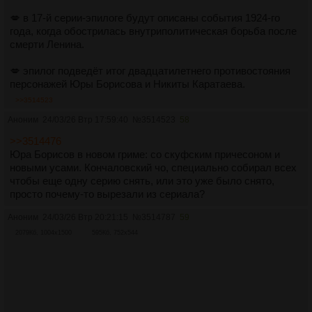
💋 в 17-й серии-эпилоге будут описаны события 1924-го
года, когда обострилась внутриполитическая борьба после
смерти Ленина.
💋 эпилог подведёт итог двадцатилетнего противостояния
персонажей Юры Борисова и Никиты Каратаева.
>>3514523
Аноним
24/03/26 Втр 17:59:40
№
3514523
58
>>3514476
Юра Борисов в новом гриме: со скуфским причесоном и
новыми усами. Кончаловский чо, специально собирал всех
чтобы еще одну серию снять, или это уже было снято,
просто почему-то вырезали из сериала?
Аноним
24/03/26 Втр 20:21:15
№
3514787
59
2079Кб, 1004x1500
595Кб, 752x544