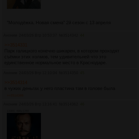
“Молодёжка. Новая смена” 2й сезон с 13 апреля
Аноним
24/03/26 Втр 10:53:37
№
3514342
44
>>3514331
Парк галицкого конечно шикарен, в котором проходят
съёмки этих холмов, тем удивительней что это
единственное нормальное место в Краснодаре.
Аноним
24/03/26 Втр 12:10:04
№
3514350
45
>>3514314
в чужих деньгах у него пластина там в голове была
>>3514398
Аноним
24/03/26 Втр 13:16:41
№
3514362
46
120Кб, 896x1280