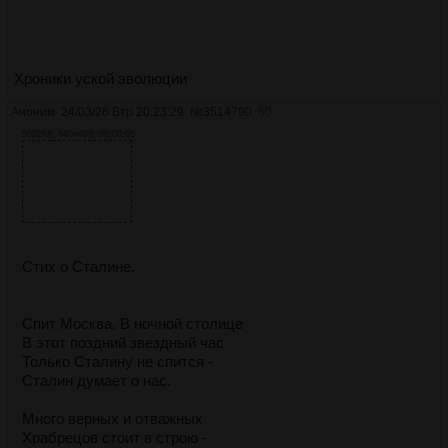
Хроники уской эволюции
Аноним
24/03/26 Втр 20:23:29
№
3514790
60
5802Кб, 640x480, 00:00:05
Стих о Сталине.
Спит Москва. В ночной столице
В этот поздний звездный час
Только Сталину не спится -
Сталин думает о нас.
Много верных и отважных
Храбрецов стоит в строю -