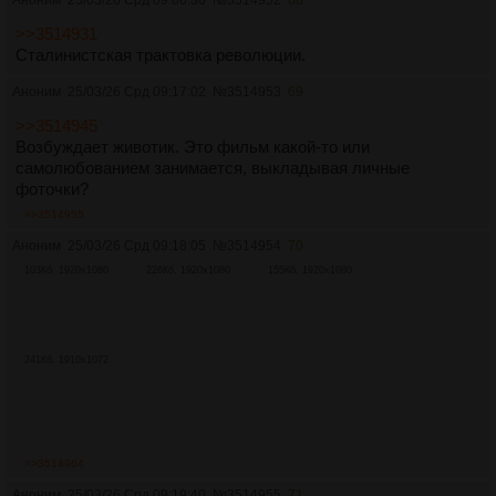
Аноним
25/03/26 Срд 09:06:36
№
3514952
68
>>3514931
Сталинистская трактовка революции.
Аноним
25/03/26 Срд 09:17:02
№
3514953
69
>>3514945
Возбуждает животик. Это фильм какой-то или
самолюбованием занимается, выкладывая личные
фоточки?
>>3514955
Аноним
25/03/26 Срд 09:18:05
№
3514954
70
103Кб, 1920x1080
226Кб, 1920x1080
155Кб, 1920x1080
241Кб, 1910x1072
>>3514964
Аноним
25/03/26 Срд 09:19:40
№
3514955
71