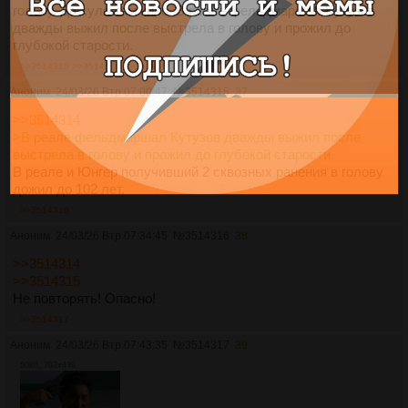
голову. Да хули там кино. В реале фельдмаршал Кутузов
дважды выжил после выстрела в голову и прожил до
глубокой старости.
>>3514315
>>3514316
>>3514350
Аноним
24/03/26 Втр 07:00:47
№
3514315
37
>>3514314
>В реале фельдмаршал Кутузов дважды выжил после
выстрела в голову и прожил до глубокой старости.
В реале и Юнгер получивший 2 сквозных ранения в голову
дожил до 102 лет.
>>3514316
Аноним
24/03/26 Втр 07:34:45
№
3514316
38
>>3514314
>>3514315
Не повторять! Опасно!
>>3514317
Аноним
24/03/26 Втр 07:43:35
№
3514317
39
50Кб, 702x439