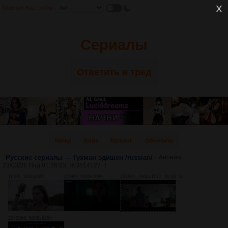
Главная
Настройки
Сериалы
Ответить в тред
Назад
Вниз
Каталог
Обновить
Русские сериалы — Гухман эдишен /russian/
Аноним
23/03/26 Пнд 01:26:03
№
3514127
1
113Кб, 1600x900
470Кб, 1920x1080
4079Кб, 1904x1072, 00:00:18
22420Кб, 8088x9284