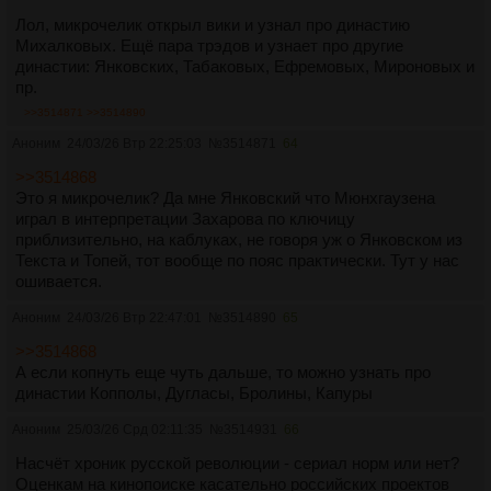
Лол, микрочелик открыл вики и узнал про династию
Михалковых. Ещё пара трэдов и узнает про другие
династии: Янковских, Табаковых, Ефремовых, Мироновых и
пр.
>>3514871
>>3514890
Аноним
24/03/26 Втр 22:25:03
№
3514871
64
>>3514868
Это я микрочелик? Да мне Янковский что Мюнхгаузена
играл в интерпретации Захарова по ключицу
приблизительно, на каблуках, не говоря уж о Янковском из
Текста и Топей, тот вообще по пояс практически. Тут у нас
ошивается.
Аноним
24/03/26 Втр 22:47:01
№
3514890
65
>>3514868
А если копнуть еще чуть дальше, то можно узнать про
династии Копполы, Дугласы, Бролины, Капуры
Аноним
25/03/26 Срд 02:11:35
№
3514931
66
Насчёт хроник русской революции - сериал норм или нет?
Оценкам на кинопоиске касательно российских проектов