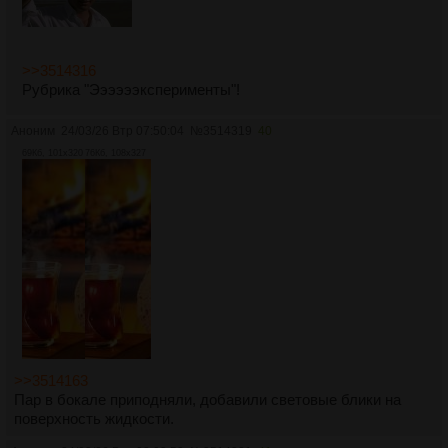
>>3514316
Рубрика "Ээээээксперименты"!
Аноним
24/03/26 Втр 07:50:04
№
3514319
40
69Кб, 101x320
76Кб, 108x327
>>3514163
Пар в бокале приподняли, добавили световые блики на
поверхность жидкости.