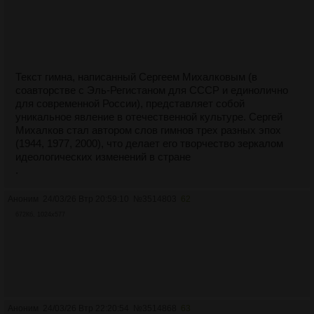
Чтоб тебя в тайге найти,
Отыскать в глуши таежной
И от гибели спасти.
Сталин знает неизвестных
Текст гимна, написанный Сергеем Михалковым (в
Дочерей и сыновей,
соавторстве с Эль-Регистаном для СССР и единолично
Всех людей прямых и честных,
для современной России), представляет собой
Верных Родине своей.
уникальное явление в отечественной культуре. Сергей
Михалков стал автором слов гимнов трех разных эпох
С. Михалков
(1944, 1977, 2000), что делает его творчество зеркалом
идеологических изменений в стране
.
Аноним
24/03/26 Втр 20:59:10
№
3514803
62
672Кб, 1024x577
Аноним
24/03/26 Втр 22:20:54
№
3514868
63