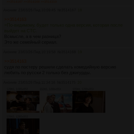
>>3514167
>>3514168
>>3514319
Аноним
23/03/26 Пнд 10:09:45
№
3514167
18
>>3514163
>По-видимому, будет только одна версия, которая после
выйдет на СТС.
Всмысле, а в чем разница?
Это же семейный сериал.
Аноним
23/03/26 Пнд 10:19:58
№
3514168
19
>>3514163
судя по постеру решили сделать комедийную версию
любить по русски 2 только без джигурды.
Аноним
23/03/26 Пнд 11:34:16
№
3514175
20
129Кб, 1280x853
102Кб, 1280x853
105Кб, 1280x853
176Кб, 1280x853