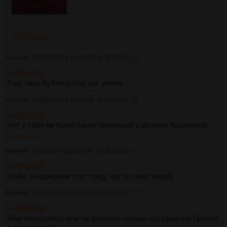
>>3514162
Аноним
23/03/26 Пнд 14:06:43
№
3514194
25
>>3514182
Ещё тихо бубнить под нос умеет.
Аноним
23/03/26 Пнд 14:11:53
№
3514195
26
>>3514137
Чёт у тебя не было таких претензий к фоткам Аксёновой
>>3514224
Аноним
23/03/26 Пнд 16:09:44
№
3514223
27
>>3514155
Сейм, игнорируем этот тред, пусть тонет нахуй.
Аноним
23/03/26 Пнд 16:14:20
№
3514224
28
>>3514195
Мне показалось или ты реально только что сравнил Гухман