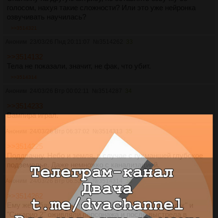
голосом, нахуя такие сложности? Или это уже нейронка
озвучивать научилась?
>>3514321
Аноним
23/03/26 Пнд 20:11:07
№
3514262
33
>>3514132
Тела не показали, значит, не фак, что убит.
>>3514314
Аноним
24/03/26 Втр 00:02:11
№
3514287
34
>>3514233
Вампира играл.
Аноним
24/03/26 Втр 06:37:02
№
3514313
35
>>3514225
Поддвачну. Небо и земля, в случае с гухманшей глубокое
подземелье. Даже немножко с канализацией.
Аноним
24/03/26 Втр 06:53:25
№
3514314
36
>>3514262
Ему же в башню выстрелили. Хотя в "Чужих деньгах" и
"Сикарио 2" оживляли персонажа и после выстрела в