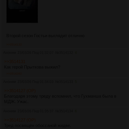
Второй сезон Гостьи выглядит отлично
>>3514132
Аноним
23/03/26 Пнд 01:32:07
№
3514132
4
>>3514131
Как герой Прыткова выжил?
>>3514262
Аноним
23/03/26 Пнд 01:34:03
№
3514133
5
>>3514127 (OP)
Благодаря этому треду вспомнил, что Гухманша была в
МДЖ. Ужас.
Аноним
23/03/26 Пнд 01:35:37
№
3514134
6
>>3514127 (OP)
Тред посвящён обоссаной жидве.