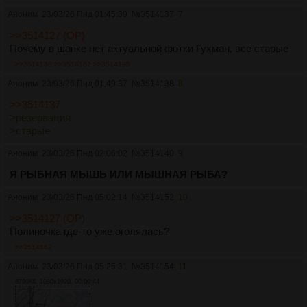
Аноним
23/03/26 Пнд 01:45:39
№
3514137
7
>>3514127 (OP)
Почему в шапке нет актуальной фотки Гухман, все старые
>>3514138
>>3514162
>>3514195
Аноним
23/03/26 Пнд 01:49:37
№
3514138
8
>>3514137
>резервация
>старые
Аноним
23/03/26 Пнд 02:06:02
№
3514140
9
Я РЫБНАЯ МЫШЬ ИЛИ МЫШНАЯ РЫБА?
Аноним
23/03/26 Пнд 05:02:14
№
3514152
10
>>3514127 (OP)
Полиночка где-то уже оголялась?
>>3514162
Аноним
23/03/26 Пнд 05:25:31
№
3514154
11
6790Кб, 1080x1920, 00:00:44