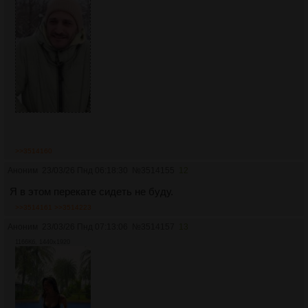
>>3514160
Аноним
23/03/26 Пнд 06:18:30
№
3514155
12
Я в этом перекате сидеть не буду.
>>3514161
>>3514223
Аноним
23/03/26 Пнд 07:13:06
№
3514157
13
1166Кб, 1440x1920