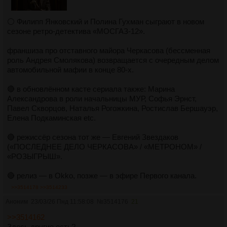
⚪ Филипп Янковский и Полина Гухман сыграют в новом
сезоне ретро-детектива «МОСГАЗ-12».
франшиза про отставного майора Черкасова (бессменная
роль Андрея Смолякова) возвращается с очередным делом
автомобильной мафии в конце 80-х.
🔴 в обновлённом касте сериала также: Марина
Александрова в роли начальницы МУР, Софья Эрнст,
Павел Скворцов, Наталья Рогожкина, Ростислав Бершауэр,
Елена Подкаминская etc.
🔴 режиссёр сезона тот же — Евгений Звездаков
(«ПОСЛЕДНЕЕ ДЕЛО ЧЕРКАСОВА» / «МЕТРОНОМ» /
«РОЗЫГРЫШ».
🔴 релиз — в Okko, позже — в эфире Первого канала.
>>3514178
>>3514233
Аноним
23/03/26 Пнд 11:58:08
№
3514176
21
>>3514162
Здесь другие есть?