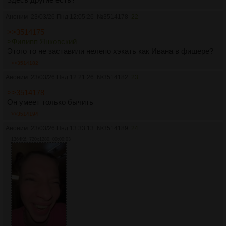
Аноним
23/03/26 Пнд 12:05:26
№
3514178
22
>>3514175
>Филипп Янковский
Этого то не заставили нелепо хэкать как Ивана в фишере?
>>3514182
Аноним
23/03/26 Пнд 12:21:26
№
3514182
23
>>3514178
Он умеет только бычить
>>3514194
Аноним
23/03/26 Пнд 13:33:13
№
3514189
24
1364Кб, 720x1280, 00:00:03