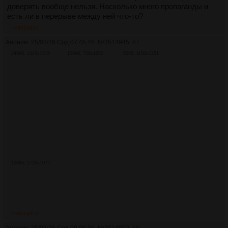
доверять вообще нельзя. Насколько много пропаганды и
есть ли в перерыве между ней что-то?
>>3514952
Аноним
25/03/26 Срд 07:45:46
№
3514945
67
249Кб, 1440x1715
109Кб, 720x1280
50Кб, 1100x1251
108Кб, 1726x1072
>>3514953