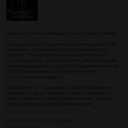
"Хроники русской революции" получили "Нику" и эпилог
Сразу две новости с церемонии вручения премии "Ника",
связанные с "кинороманом" Андрея Кончаловского.
Первая — "Хроники русской революции" признаны
лучшим сериалом года по версии Российской академии
кинематографических искусств. Поздравляем коллег из
START, можно повесить на страничку проекта
соответствующую медальку!
Вторая новость — оказывается, Андрей Сергеевич не
договорил. В апреле готовится выпуск специального
эпизода-эпилога, который должен поставить точку во
всей этой длинной революционной истории.
>>3514377
>>3514399
>>3514476
>>3515125
Аноним
24/03/26 Втр 13:32:56
№
3514368
47
1950Кб, 836x720, 00:00:25