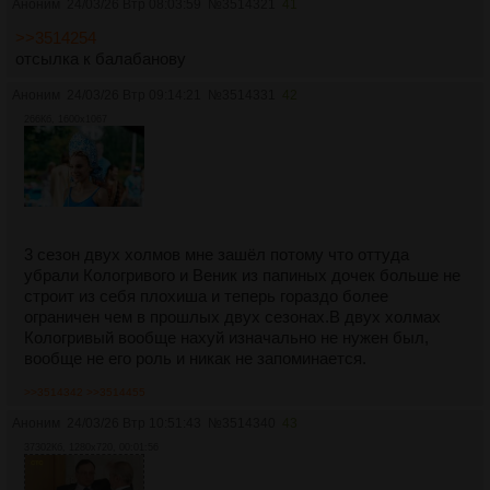
Аноним
24/03/26 Втр 08:03:59
№
3514321
41
>>3514254
отсылка к балабанову
Аноним
24/03/26 Втр 09:14:21
№
3514331
42
266Кб, 1600x1067
3 сезон двух холмов мне зашёл потому что оттуда
убрали Кологривого и Веник из папиных дочек больше не
строит из себя плохиша и теперь гораздо более
ограничен чем в прошлых двух сезонах.В двух холмах
Кологривый вообще нахуй изначально не нужен был,
вообще не его роль и никак не запоминается.
>>3514342
>>3514455
Аноним
24/03/26 Втр 10:51:43
№
3514340
43
37302Кб, 1280x720, 00:01:56