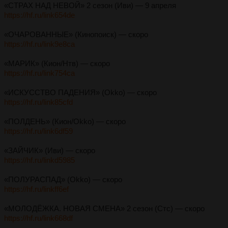
«СТРАХ НАД НЕВОЙ» 2 сезон (Иви) — 9 апреля
https://hf.ru/link654de
«ОЧАРОВАННЫЕ» (Кинопоиск) — скоро
https://hf.ru/link9e8ca
«МАРИК» (Кион/Нтв) — скоро
https://hf.ru/link754ca
«ИСКУССТВО ПАДЕНИЯ» (Okko) — скоро
https://hf.ru/link85cfd
«ПОЛДЕНЬ» (Кион/Okko) — скоро
https://hf.ru/link6df59
«ЗАЙЧИК» (Иви) — скоро
https://hf.ru/linkd5985
«ПОЛУРАСПАД» (Okko) — скоро
https://hf.ru/linkff6ef
«МОЛОДЁЖКА. НОВАЯ СМЕНА» 2 сезон (Стс) — скоро
https://hf.ru/link668df