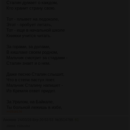
Сталин думает о каждом,
Кто хранит страну свою.
Тот - плывет на ледоколе,
Этот - пробует летать,
Тот - еще в начальной школе
Книжки учится читать.
За горами, за долами,
В кишлаке своем родном,
Мальчик смотрит за стадами -
Сталин знает и о нем.
Даже песню Сталин слышит,
Что в степи пастух поет.
Мальчик Сталину напишет -
Из Кремля ответ придет.
За Уралом, на Байкале,
Ты больной лежишь в избе,
>>3516176
Ты не бойся - знает Сталин,
Помнит Сталин о тебе.
Аноним
24/03/26 Втр 20:53:53
№
3514798
61
2091Кб, 1520x1014
Он пошлет людей надежных,