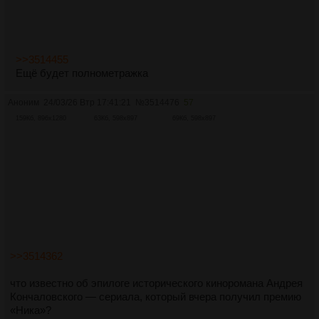
>>3514455
Ещё будет полнометражка
Аноним
24/03/26 Втр 17:41:21
№
3514476
57
159Кб, 896x1280
63Кб, 598x897
69Кб, 598x897
>>3514362
что известно об эпилоге исторического киноромана Андрея
Кончаловского — сериала, который вчера получил премию
«Ника»?