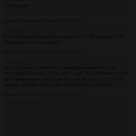
Обнальщик
>>3514395
Аноним
24/03/26 Втр 16:46:49
№
3514395
50
>>3514378
А с легальным бизнесом сериалы есть? Вспомнился ИП
пирогова, стоит смотреть?
Аноним
24/03/26 Втр 16:49:21
№
3514398
51
>>3514350
Речь в целом о сюжетном сценарном оживлении, как
возможном явлении. Пластина – один из возможных ходов
для оправдания оживления. Интересно как его в "Гостье"
оживят. Покажут, мол, мимо выстрелили, попугали.
Аноним
24/03/26 Втр 16:50:14
№
3514399
52
2255Кб, 476x360, 00:00:32