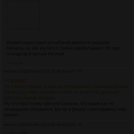
Реквестирую сирич по кабанов малого и среднего
бизнеса, ну как крутятся, бабки зарабатывают. Не про
олигархов и прочих богачей.
>>3514378
Аноним
24/03/26 Втр 15:07:39
№
3514377
48
>>3514362
>В апреле готовится выпуск специального эпизода-эпилога,
который должен поставить точку во всей этой длинной
революционной истории.
Ну это просто ему зрители сказали, что серик как-то
неожиданно оборвался, вот он и решил смонтировать типа
финал.
Аноним
24/03/26 Втр 15:08:04
№
3514378
49
>>3514368