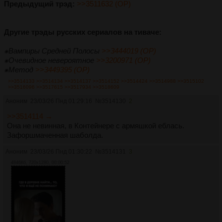
Предыдущий трэд:
>>3511632 (OP)
Другие трэды русских сериалов на тиваче:
⁕Вампиры Средней Полосы
>>3444019 (OP)
⁕Очевидное невероятное
>>3200971 (OP)
⁕Метод
>>3449395 (OP)
>>3514133
>>3514134
>>3514137
>>3514152
>>3514424
>>3514988
>>3515102
>>3516096
>>3517615
>>3517934
>>3518609
Аноним
23/03/26 Пнд 01:29:16
№
3514130
2
>>3514114 →
Она не невинная, в Контейнере с армяшкой еблась.
Зафоршмаченная шаболда.
Аноним
23/03/26 Пнд 01:30:22
№
3514131
3
4846Кб, 720x1280, 00:00:52