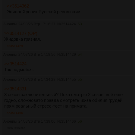
>>3514362
Эпилог Хроник Русской революции
Аноним
24/03/26 Втр 17:16:27
№
3514424
53
>>3514127 (OP)
Жидовка грязная.
>>3514429
Аноним
24/03/26 Втр 17:18:56
№
3514429
54
>>3514424
Так подмойся.
Аноним
24/03/26 Втр 17:34:28
№
3514455
55
>>3514331
3 сезон заключительный? Пока смотрю 2 сезон, всё ещё
годно, сложновато правда смотреть из-за обилия грудей,
прям реальный стресс-тест на примата.
>>3514466
Аноним
24/03/26 Втр 17:39:06
№
3514466
56
38Кб, 698x367