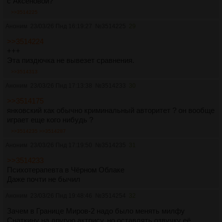
с Аксеновой?
>>3514225
Аноним
23/03/26 Пнд 16:19:27
№
3514225
29
>>3514224
+++
Эта пиздючка не вывезет сравнения.
>>3514313
Аноним
23/03/26 Пнд 17:13:38
№
3514233
30
>>3514175
янковский как обычно криминальный авторитет ? он вообще
играет еще кого нибудь ?
>>3514235
>>3514287
Аноним
23/03/26 Пнд 17:19:50
№
3514235
31
>>3514233
Психотерапевта в Чёрном Облаке
Даже почти не бычил
Аноним
23/03/26 Пнд 19:48:46
№
3514254
32
Зачем в Границе Миров-2 надо было менять милфу
Снаткину на другую актрису, но оставлять озвучку её