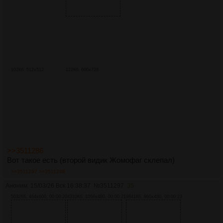
102Кб, 512x512
122Кб, 600x728
>>3511286
Вот такое есть (второй видик Жомофаг склепал)
>>3511297
>>3511298
Аноним
15/03/26 Вск 16:38:37
№
3511297
35
5032Кб, 464x600, 00:00:20
4310Кб, 1056x480, 00:00:21
9841Кб, 960x480, 00:00:23