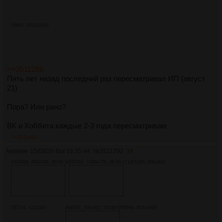
156Кб, 1920x1080
>>3511286
Пять лет назад последний раз пересматривал ИП (август
21)
Пора? Или рано?
ВК и Хоббита каждые 2-3 года пересматриваю
>>3511401
Аноним
15/03/26 Вск 16:35:44
№
3511292
34
14269Кб, 960x540, 00:00:11
6207Кб, 1280x720, 00:00:17
14013Кб, 600x403
3571Кб, 422x300
9487Кб, 704x352, 00:00:07
559Кб, 853x1659