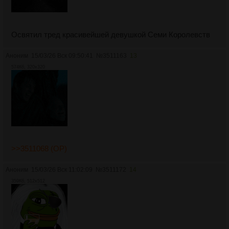
Освятил тред красивейшей девушкой Семи Королевств
Аноним
15/03/26 Вск 09:50:41
№
3511163
13
574Кб, 320x320
>>3511068 (OP)
Аноним
15/03/26 Вск 11:02:09
№
3511172
14
359Кб, 512x512