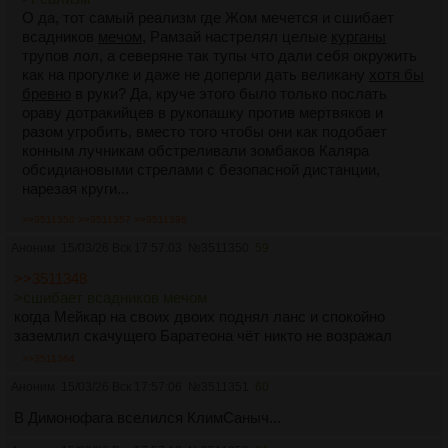
О да, тот самый реализм где Жом мечется и сшибает
всадников
мечом
, Рамзай настрелял целые
курганы
трупов лол, а северяне так тупы что дали себя окружить
как на прогулке и даже не доперли дать великану
хотя бы
бревно
в руки? Да, круче этого было только послать
ораву дотракийцев в рукопашку против мертвяков и
разом угробить, вместо того чтобы они как подобает
конным лучникам обстреливали зомбаков Каляра
обсидиановыми стрелами с безопасной дистанции,
нарезая круги...
>>3511350
>>3511357
>>3511396
Аноним
15/03/26 Вск 17:57:03
№
3511350
59
>>3511348
>сшибает всадников мечом
когда Мейкар на своих двоих поднял ланс и спокойно
заземлил скачущего Баратеона чёт никто не возражал
>>3511364
Аноним
15/03/26 Вск 17:57:06
№
3511351
60
В Димонофага вселился КлимСаныч...