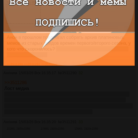
5321Кб, 1280x720, 00:00:07
Анон в прошлом предлагал собрать архив платиновых
мемов из старых тредов времен первого/второго сезона, у
кого что схоронилось?
У меня мало к сожалению, только
танцующий Димон.
>>3511290
>>3511291
>>3511292
Аноним
15/03/26 Вск 16:35:17
№
3511290
32
>>3511286
Лост медиа
Ладн я лично шучу но хрен его знает,если много народу не
вернется то наверное утерено,чет печально что многие к
концу 24 обещали вернуться в межсезонье а они не пришли
на рск хотя могли ж на очередной сериал
Аноним
15/03/26 Вск 16:35:20
№
3511291
33
212Кб, 1920x1080
174Кб, 1920x1080
156Кб, 1920x1080