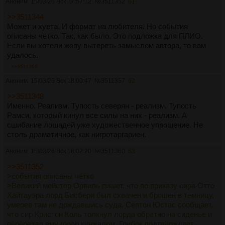
Аноним
15/03/26 Вск 17:57:12
№
3511352
61
>>3511344
Может и хуета. И формат на любителя. Но события
описаны чётко. Так, как было. Это подложка для ПЛИО.
Если вы хотели жопу вытереть замыслом автора, то вам
удалось.
>>3511360
Аноним
15/03/26 Вск 18:00:47
№
3511357
62
>>3511348
Именно. Реализм. Тупость северян - реализм. Тупость
Рамси, который кинул все силы на них - реализм. А
сшибание лошадей уже художественное упрощение. Не
столь драматичное, как нигротаргариен.
Аноним
15/03/26 Вск 18:02:20
№
3511360
63
>>3511352
>события описаны чётко
>Великий мейстер Орвиль пишет, что по приказу сира Отто
Хайтауэра лорд Бисбери был схвачен и брошен в темницу,
умерев там не дождавшись суда. Септон Юстас сообщает,
что сир Кристон Коль толкнул лорда обратно на сиденье и
перерезал ему горло кинжалом. Грибок подтверждает