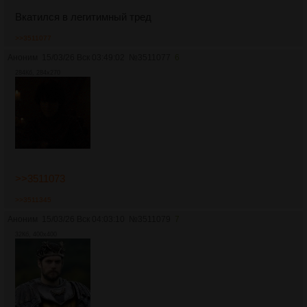
Вкатился в легитимный тред
>>3511077
Аноним
15/03/26 Вск 03:49:02
№
3511077
6
284Кб, 284x270
>>3511073
>>3511345
Аноним
15/03/26 Вск 04:03:10
№
3511079
7
32Кб, 400x400