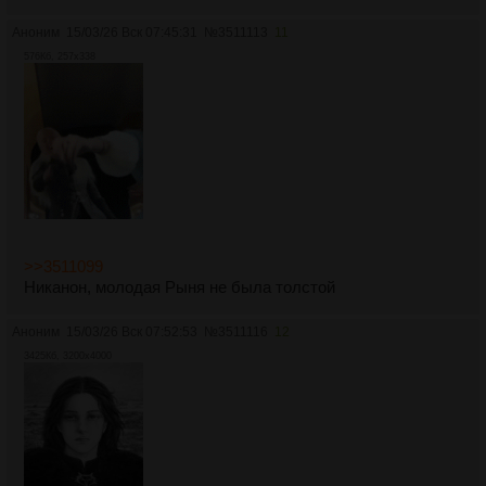
Аноним
15/03/26 Вск 07:45:31
№
3511113
11
576Кб, 257x338
>>3511099
Никанон, молодая Рыня не была толстой
Аноним
15/03/26 Вск 07:52:53
№
3511116
12
3425Кб, 3200x4000