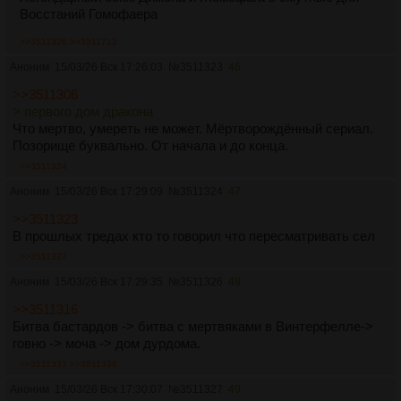
Восстаний Гомофаера
>>3511326
>>3511713
Аноним
15/03/26 Вск 17:26:03
№
3511323
46
>>3511306
> первого дом дракона
Что мертво, умереть не может. Мёртворождённый сериал.
Позорище буквально. От начала и до конца.
>>3511324
Аноним
15/03/26 Вск 17:29:09
№
3511324
47
>>3511323
В прошлых тредах кто то говорил что пересматривать сел
>>3511327
Аноним
15/03/26 Вск 17:29:35
№
3511326
48
>>3511316
Битва бастардов -> битва с мертвяками в Винтерфелле->
говно -> моча -> дом дурдома.
>>3511331
>>3511338
Аноним
15/03/26 Вск 17:30:07
№
3511327
49