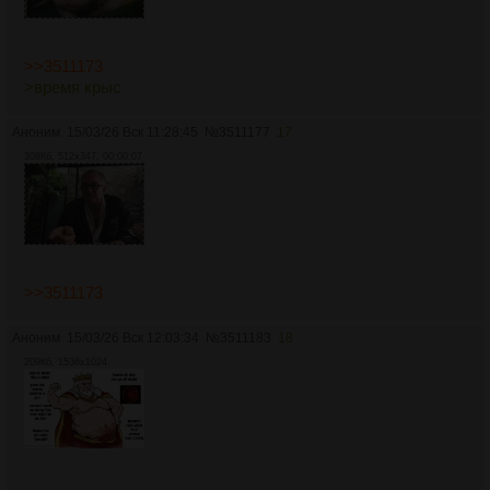
>>3511173
>время крыс
Аноним
15/03/26 Вск 11:28:45
№
3511177
17
308Кб, 512x347, 00:00:07
>>3511173
Аноним
15/03/26 Вск 12:03:34
№
3511183
18
209Кб, 1536x1024