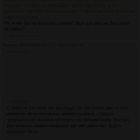
версию септона, но описывает убийство иначе: в его
рассказе сир Кристон вышвырнул старика из окна прямо на
пики сухого рва
Ну и как бы ты это снял, умник? Все три версии бы сразу
вставил?
>>3511365
>>3511372
Аноним
15/03/26 Вск 18:04:47
№
3511364
64
583Кб, 320x320
>>3511350
С лансом это хотя бы выглядит не так глупо, как то что
взмахом меча наотмашь можно сшибить с седла
здоровенного мужика летящего на полном скаку. Это как
раз уровень марвелопараши где меч работает будто
ебейшая бита.