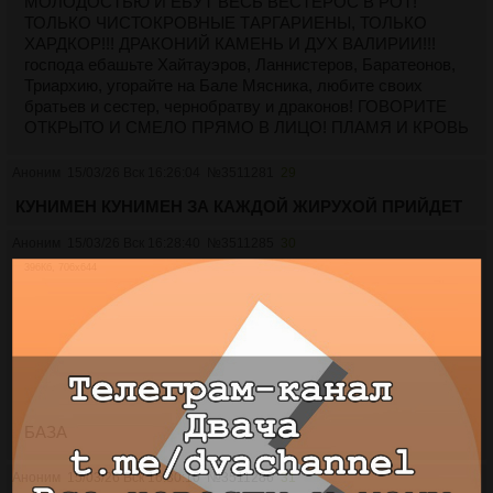
МОЛОДОСТЬЮ И ЕБУТ ВЕСЬ ВЕСТЕРОС В РОТ!
ТОЛЬКО ЧИСТОКРОВНЫЕ ТАРГАРИЕНЫ, ТОЛЬКО
ХАРДКОР!!! ДРАКОНИЙ КАМЕНЬ И ДУХ ВАЛИРИИ!!!
господа ебашьте Хайтауэров, Ланнистеров, Баратеонов,
Триархию, угорайте на Бале Мясника, любите своих
братьев и сестер, чернобратву и драконов! ГОВОРИТЕ
ОТКРЫТО И СМЕЛО ПРЯМО В ЛИЦО! ПЛАМЯ И КРОВЬ
Аноним
15/03/26 Вск 16:26:04
№
3511281
29
КУНИМЕН КУНИМЕН ЗА КАЖДОЙ ЖИРУХОЙ ПРИЙДЕТ
Аноним
15/03/26 Вск 16:28:40
№
3511285
30
396Кб, 706x644
БАЗА
Аноним
15/03/26 Вск 16:30:10
№
3511286
31