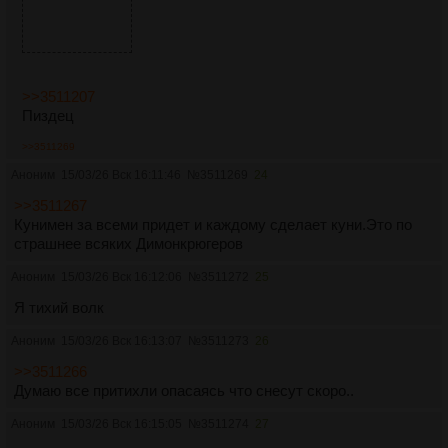
>>3511207
Пиздец
>>3511269
Аноним
15/03/26 Вск 16:11:46
№
3511269
24
>>3511267
Кунимен за всеми придет и каждому сделает куни.Это по
страшнее всяких Димонкрюгеров
Аноним
15/03/26 Вск 16:12:06
№
3511272
25
Я тихий волк
Аноним
15/03/26 Вск 16:13:07
№
3511273
26
>>3511266
Думаю все притихли опасаясь что снесут скоро..
Аноним
15/03/26 Вск 16:15:05
№
3511274
27