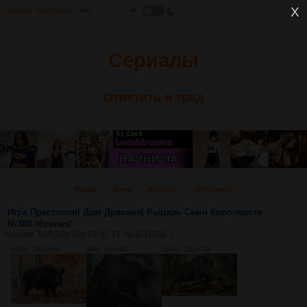
Главная
Настройки
Сериалы
Ответить в тред
Назад
Вниз
Каталог
Обновить
Игра Престолов| Дом Дракона| Рыцарь Семи Королевств
№380 /thrones/
Аноним
15/03/26 Вск 03:32:17
№
3511068
1
453Кб, 1000x659
46Кб, 640x482
134Кб, 1312x736