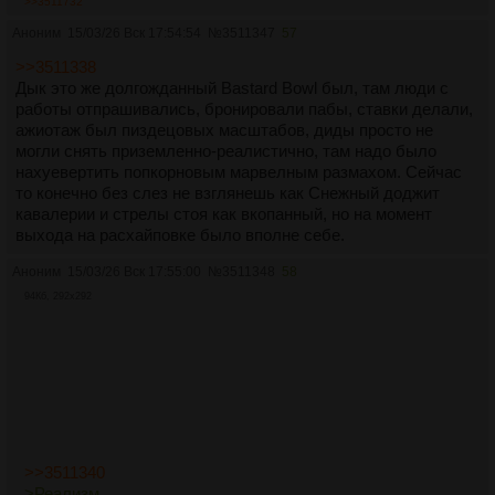
>>3511732
Аноним
15/03/26 Вск 17:54:54
№
3511347
57
>>3511338
Дык это же долгожданный Bastard Bowl был, там люди с
работы отпрашивались, бронировали пабы, ставки делали,
ажиотаж был пиздецовых масштабов, диды просто не
могли снять приземленно-реалистично, там надо было
нахуевертить попкорновым марвелным размахом. Сейчас
то конечно без слез не взглянешь как Снежный доджит
кавалерии и стрелы стоя как вкопанный, но на момент
выхода на расхайповке было вполне себе.
Аноним
15/03/26 Вск 17:55:00
№
3511348
58
94Кб, 292x292
>>3511340
>Реализм