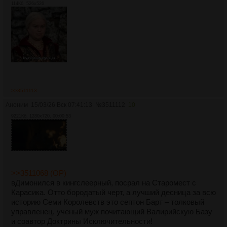
114Кб, 526x526
>>3511113
Аноним
15/03/26 Вск 07:41:13
№
3511112
10
9221Кб, 1280x720, 00:00:53
>>3511068 (OP)
вДимонился в кингслеерный, посрал на Старомест с
Карасика. Отто бородатый черт, а лучший десница за всю
историю Семи Королевств это септон Барт – толковый
управленец, ученый муж почитающий Валирийскую Базу
и соавтор Доктрины Исключительности!