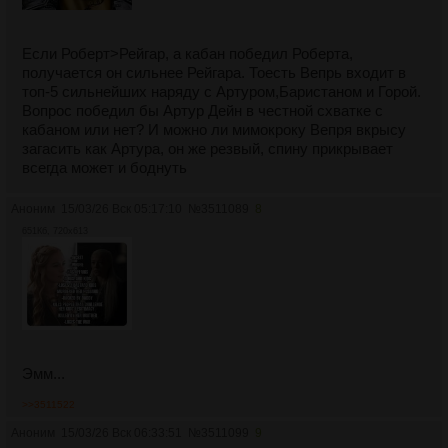
Если Роберт>Рейгар, а кабан победил Роберта,
получается он сильнее Рейгара. Тоесть Вепрь входит в
топ-5 сильнейших наряду с Артуром,Баристаном и Горой.
Вопрос победил бы Артур Дейн в честной схватке с
кабаном или нет? И можно ли мимокроку Вепря вкрысу
загасить как Артура, он же резвый, спину прикрывает
всегда может и боднуть
Аноним
15/03/26 Вск 05:17:10
№
3511089
8
651Кб, 720x613
Эмм...
>>3511522
Аноним
15/03/26 Вск 06:33:51
№
3511099
9