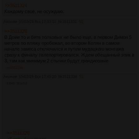
>>3511324
Каждому своё, не осуждаю.
Аноним
15/03/26 Вск 17:33:11
№
3511331
50
>>3511326
В Доме то и битв толковых не было еще, в первом Димон 5
метров по пляжу пробежал, во втором Колян в самом
начале замеса отключился и путем мудацкого монтажа
сразу к финалу телепортировался. Ждем обещанный эпик в
3, там как минимум 2 стычки будут грандиозные
>>3511339
Аноним
15/03/26 Вск 17:45:20
№
3511338
51
135Кб, 512x512
>>3511326
>Битва бастардов