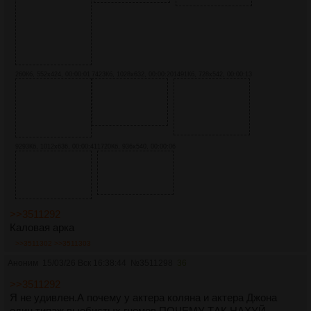
260Кб, 552x424, 00:00:01
7423Кб, 1028x632, 00:00:20
1491Кб, 728x542, 00:00:13
9293Кб, 1012x636, 00:00:41
1720Кб, 936x540, 00:00:06
>>3511292
Каловая арка
>>3511302
>>3511303
Аноним
15/03/26 Вск 16:38:44
№
3511298
36
>>3511292
Я не удивлен.А почему у актера коляна и актера Джона
один типаж выебистых гномов.ПОЧЕМУ ТАК НАХУЙ