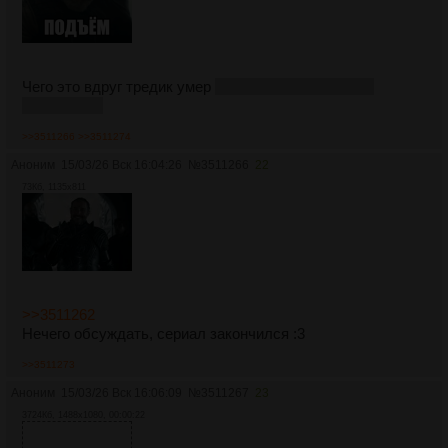
Чего это вдруг тредик умер
как Роберт проткнутый
кабанчиком
>>3511266
>>3511274
Аноним
15/03/26 Вск 16:04:26
№
3511266
22
73Кб, 1135x811
>>3511262
Нечего обсуждать, сериал закончился :3
>>3511273
Аноним
15/03/26 Вск 16:06:09
№
3511267
23
3724Кб, 1488x1080, 00:00:22