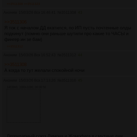
>>3511308
>>3511323
Аноним
15/03/26 Вск 16:46:41
№
3511308
43
>>3511306
Я ток с началом ДД вкатился, по ИП пусть почтенные олды
подкинут (помню они раньше шутили про какие то ЧАСЫ и
фингер ин зе бам)
>>3511312
Аноним
15/03/26 Вск 16:52:43
№
3511312
44
>>3511308
А когда то тут желали спокойной ночи
Аноним
15/03/26 Вск 17:13:26
№
3511316
45
14638Кб, 1080x1080, 00:00:58
Легендарный союз Димона и Жомофага в смутные дни