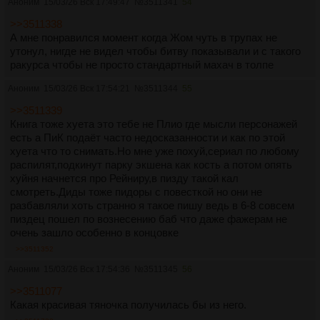
Аноним
15/03/26 Вск 17:49:47
№
3511341
54
>>3511338
А мне понравился момент когда Жом чуть в трупах не
утонул, нигде не видел чтобы битву показывали и с такого
ракурса чтобы не просто стандартный махач в толпе
Аноним
15/03/26 Вск 17:54:21
№
3511344
55
>>3511339
Книга тоже хуета это тебе не Плио где мысли персонажей
есть а ПиК подаёт часто недосказанности и как по этой
хуета что то снимать.Но мне уже похуй,сериал по любому
распилят,подкинут парку экшена как кость а потом опять
хуйня начнется про Рейниру,в пизду такой кал
смотреть.Диды тоже пидоры с повесткой но они не
разбавляли хоть странно я такое пишу ведь в 6-8 совсем
пиздец пошел по вознесению баб что даже фажерам не
очень зашло особенно в концовке
>>3511352
Аноним
15/03/26 Вск 17:54:36
№
3511345
56
>>3511077
Какая красивая тяночка получилась бы из него.