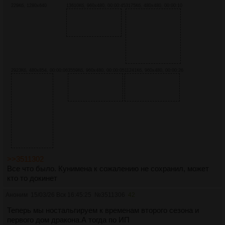
229Кб, 1280x640
13610Кб, 960x480, 00:00:45
3175Кб, 480x480, 00:00:10
2923Кб, 480x854, 00:00:06
3559Кб, 960x480, 00:00:05
11241Кб, 960x480, 00:00:26
>>3511302
Все что было. Кунимена к сожалению не сохранил, может
кто то докинет
Аноним
15/03/26 Вск 16:45:25
№
3511306
42
Теперь мы ностальгируем к временам второго сезона и
первого дом дракона.А тогда по ИП