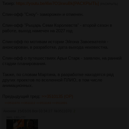
Тизер:
https://youtu.be/i6w7O1kwuBk[РАСКРЫТЬ]
[РАСКРЫТЬ]
Спин-офф "Сноу"- заморожен и отменен.
Спин-офф "Рыцарь Семи Королевств" - второй сезон в
работе, выход намечен на 2027 год
Спин-офф по мотивам истории Эйгона Завоевателя -
анонсирован, в разработке, дата выхода неизвестна.
Спин-офф о путешествиях Арьи Старк - заявлен, на ранней
стадии планирования.
Также, по словам Мартина, в разработке находятся ряд
других проектов по вселенной ПЛИО, в том числе
анимационных.
Предыдущий тред:
>>3510135 (OP)
>>3511070
>>3511112
>>3511163
>>3511691
Аноним
15/03/26 Вск 03:34:27
№
3511070
2
99Кб, 1381x777