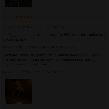
>>3511068 (OP)
Аноним
15/03/26 Вск 03:37:50
№
3511071
3
не буду ничего постить, потому что 99% что этого кабанчика
скоро зарэжут
Аноним
# OP
15/03/26 Вск 03:41:48
№
3511072
4
Господа! Зачем же губить этого милого поросенка? Пускай
это доброе животное послужить компромиссом между
андалами и таргариенами.
Аноним
15/03/26 Вск 03:43:36
№
3511073
5
52Кб, 640x606