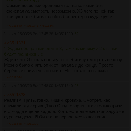
Самый пососный бредовый кал на который без
фейспалма смотреть невозможно. ХЗ чего по ней так
хайпуют все, битва за обоз Ланнистеров куда круче.
>>3511340
>>3511341
>>3511347
Аноним
15/03/26 Вск 17:45:38
№
3511339
52
>>3511331
> Ждем обещанный эпик в 3, там как минимум 2 стычки
будут грандиозные
Ждите, чо. Я столь вольную отсебятину смотреть не хочу.
Можно было снять эпик от начала и до конца. Просто
берёшь и снимаешь по книге. Но это как-то сложна.
>>3511344
Аноним
15/03/26 Вск 17:48:00
№
3511340
53
>>3511338
Реализм. Грязь, говно, кишки, кровяха. Смотрел, как
снимали эту серию. Джон Сноу говорил, что столько грязи
его морда ещё не видела. Хотя, есть ещё жёсткий заруб - в
суровом доме. Я бы его на первое место поставил.
>>3511348
>>3511396