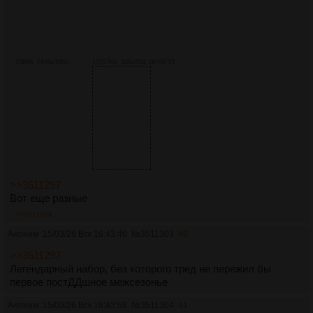
536Кб, 1920x1080
12227Кб, 480x854, 00:00:33
>>3511297
Вот еще разные
>>3511304
Аноним
15/03/26 Вск 16:43:46
№
3511303
40
>>3511297
Легендарный набор, без которого тред не пережил бы
первое постДДшное межсезонье
Аноним
15/03/26 Вск 16:43:58
№
3511304
41