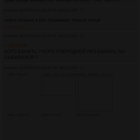
Аноним
15/03/26 Вск 16:39:42
№
3511300
37
черти ебаные в рот ебаааааал баньте похуй
>>3511301
Аноним
15/03/26 Вск 16:40:51
№
3511301
38
>>3511300
КОГО БАНИТЬ ? КОГО ОЧЕРЕДНОЙ РАЗ БАНИТЬ ТЫ
СОБИРАЛСЯ ?
Аноним
15/03/26 Вск 16:41:29
№
3511302
39
138Кб, 734x471
7230Кб, 1280x720, 00:00:04
385Кб, 560x560, 00:00:05
498Кб, 1280x720
225Кб, 512x512
1487Кб, 946x1325