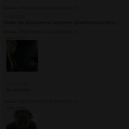
Аноним
15/03/26 Вск 14:10:50
№
3511215
19
>>3511207
Мемы про Дерьмона не запретили. Думайте/выбирайте...
Аноним
15/03/26 Вск 14:57:33
№
3511226
20
581Кб, 320x320
>>3511225
Ты че блять
Аноним
15/03/26 Вск 15:57:16
№
3511262
21
358Кб, 500x500