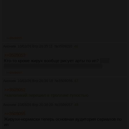
>>3509055
Аноним
10/03/26 Втр 20:35:11
№
3509055
46
>>3509053
Кто-то кроме жирух вообще рисует арты по ип?
Хотя
последние два слова можно в принципе и убрать
>>3509057
Аноним
10/03/26 Втр 20:36:18
№
3509056
47
>>3509052
>калоликий перешел в троллинг тупостью
Аноним
10/03/26 Втр 20:38:20
№
3509057
48
>>3509055
Жирухи-нормиски теперь основная аудитория сериалов по
ип