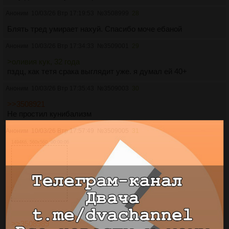
Аноним
10/03/26 Втр 17:19:53
№
3508999
28
Блять тред умирает нахуй. Спасибо моче ебаной
Аноним
10/03/26 Втр 17:34:33
№
3509001
29
>оливия кук, 32 года
пздц, как тетя срака выглядит уже. я думал ей 40+
Аноним
10/03/26 Втр 17:35:43
№
3509003
30
>>3508921
Не простил кунибализм
Аноним
10/03/26 Втр 17:57:49
№
3509005
31
1494Кб, 560x560, 00:00:06
>>3508989