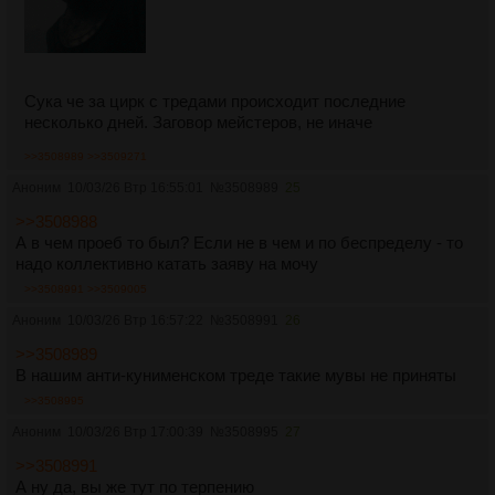
Сука че за цирк с тредами происходит последние
несколько дней. Заговор мейстеров, не иначе
>>3508989
>>3509271
Аноним
10/03/26 Втр 16:55:01
№
3508989
25
>>3508988
А в чем проеб то был? Если не в чем и по беспределу - то
надо коллективно катать заяву на мочу
>>3508991
>>3509005
Аноним
10/03/26 Втр 16:57:22
№
3508991
26
>>3508989
В нашим анти-кунименском треде такие мувы не приняты
>>3508995
Аноним
10/03/26 Втр 17:00:39
№
3508995
27
>>3508991
А ну да, вы же тут по терпению