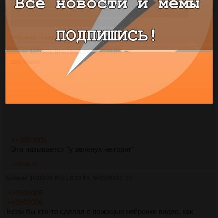
Кунимена обидели во второй раз уже с ним удаляют
треад, хотя буквально недавно во время выхода рск
катили кунименом и все норм было
>>3509006
>>3509016
>>3509271
Аноним
10/03/26 Втр 18:03:28
№
3509006
32
22Кб, 400x400
>>3509005
Это называется "у зеленух не горит"
>>3509016
Аноним
10/03/26 Втр 18:33:14
№
3509016
33
>>3509005
>>3509006
Если бы кто-то сделал с помощью нейронки видео, как