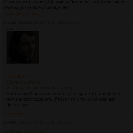
Свыня сосет карлику/Дерьмон ебет овцу, вы бы рвонькали
на всю доску. Все справедливо
>>3509021
>>3509267
Аноним
10/03/26 Втр 18:47:37
№
3509021
34
579Кб, 320x320
>>3509016
>Если бы кто-то
>вы бы рвонькали на всю доску
Блять ору. И после этого кто-то говорит что таргофагов
легче всего подорвать. Разве что в таких обиженных
фантазиях
>>3509026
Аноним
10/03/26 Втр 18:53:21
№
3509024
35
>Дерьмон ебал овцу