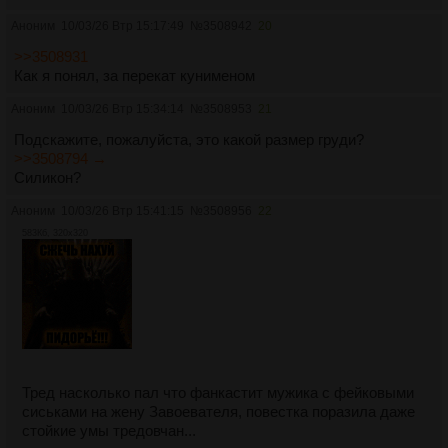
Аноним
10/03/26 Втр 15:17:49
№
3508942
20
>>3508931
Как я понял, за перекат кунименом
Аноним
10/03/26 Втр 15:34:14
№
3508953
21
Подскажите, пожалуйста, это какой размер груди?
>>3508794 →
Силикон?
Аноним
10/03/26 Втр 15:41:15
№
3508956
22
583Кб, 320x320
Тред насколько пал что фанкастит мужика с фейковыми
сиськами на жену Завоевателя, повестка поразила даже
стойкие умы тредовчан...