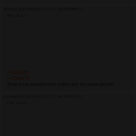
Аноним
10/03/26 Втр 21:42:31
№
3509088
64
85Кб, 736x917
>>3509081
>>3509079
Знаете как мороженное лижут, вот он также делает
Аноним
10/03/26 Втр 21:47:12
№
3509091
65
575Кб, 320x320