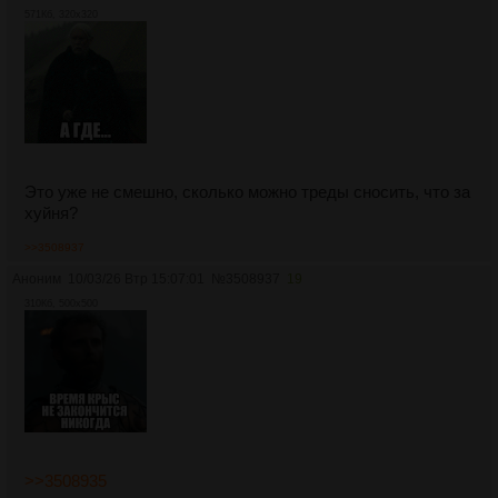
571Кб, 320x320
Это уже не смешно, сколько можно треды сносить, что за
хуйня?
>>3508937
Аноним
10/03/26 Втр 15:07:01
№
3508937
19
310Кб, 500x500
>>3508935