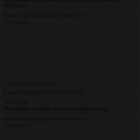
остальные
Аноним
10/03/26 Втр 21:20:40
№
3509068
53
350Кб, 736x900
>>3509072
>>3509080
>>3509092
Аноним
10/03/26 Втр 21:25:08
№
3509072
54
>>3509068
Последнее что видит щепоть эссоской пыльцы
Аноним
10/03/26 Втр 21:30:53
№
3509075
55
169Кб, 1024x1021