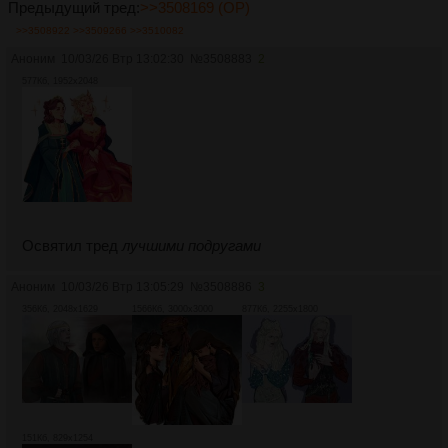
Предыдущий тред:
>>3508169 (OP)
>>3508922
>>3509266
>>3510082
Аноним
10/03/26 Втр 13:02:30
№
3508883
2
577Кб, 1952x2048
Освятил тред
лучшими подругами
Аноним
10/03/26 Втр 13:05:29
№
3508886
3
356Кб, 2048x1629
1566Кб, 3000x3000
877Кб, 2255x1800
151Кб, 829x1254