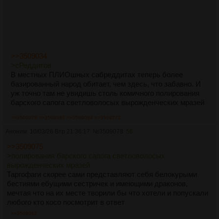
>>3509034
>сРеддитов
В местных ПЛИОшных сабреддитах теперь более
базированный народ обитает, чем здесь, что забавно. И
уж точно там не увидишь столь комичного полирования
барского сапога светловолосых вырожденческих мразей
>>3509078
>>3509083
>>3509084
>>3509272
Аноним
10/03/26 Втр 21:36:17
№
3509078
56
>>3509075
>полирования барского сапога светловолосых
вырожденческих мразей
Таргофаги скорее сами представляют себя белокурыми
бестиями ебущими сестричек и имеющими драконов,
мечтая что на их месте творили бы что хотели и попускали
любого кто косо посмотрит в ответ
>>3509082