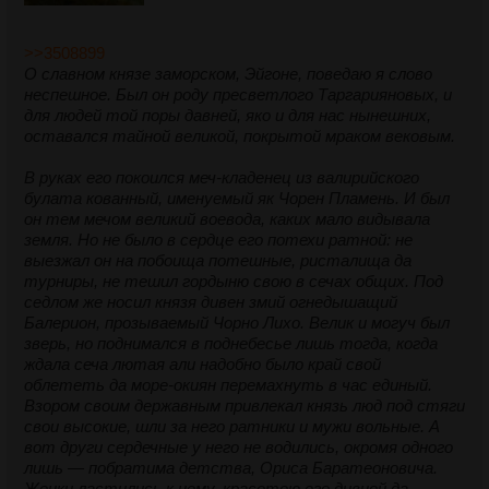
>>3508899
О славном князе заморском, Эйгоне, поведаю я слово
неспешное. Был он роду пресветлого Таргарияновых, и
для людей той поры давней, яко и для нас нынешних,
оставался тайной великой, покрытой мраком вековым.
В руках его покоился меч-кладенец из валирийского
булата кованный, именуемый як Чорен Пламень. И был
он тем мечом великий воевода, каких мало видывала
земля. Но не было в сердце его потехи ратной: не
выезжал он на побоища потешные, ристалища да
турниры, не тешил гордыню свою в сечах общих. Под
седлом же носил князя дивен змий огнедышащий
Балерион, прозываемый Чорно Лихо. Велик и могуч был
зверь, но поднимался в поднебесье лишь тогда, когда
ждала сеча лютая али надобно было край свой
облететь да море-окиян перемахнуть в час единый.
Взором своим державным привлекал князь люд под стяги
свои высокие, шли за него ратники и мужи вольные. А
вот други сердечные у него не водились, окромя одного
лишь — побратима детства, Ориса Баратеоновича.
Женки ластились к нему, красотою его дивной да