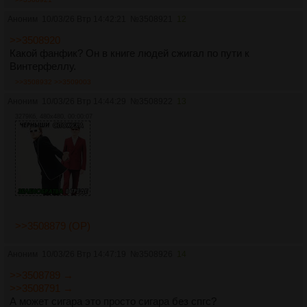
Аноним
10/03/26 Втр 14:42:21
№
3508921
12
>>3508920
Какой фанфик? Он в книге людей сжигал по пути к
Винтерфеллу.
>>3508932
>>3509003
Аноним
10/03/26 Втр 14:44:29
№
3508922
13
3279Кб, 480x480, 00:00:07
>>3508879 (OP)
Аноним
10/03/26 Втр 14:47:19
№
3508926
14
>>3508789 →
>>3508791 →
А может сигара это просто сигара без спгс?