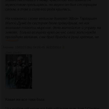
мужеством прельщаясь, но верен он был сестрицам
своим, в том и сила его рода крылась.
На княжении своем великом доверял Эйгон Таргариян
Малой Думе да сестрам двум премудрым, на них
возлагал тяготы мирские, дела житейские и управу на
землях. Только всецело чуял он час свой: коли нужда
приходила великая, сам брал бразды в руки крепкие, не
>>3508915
мешкав нимало. А суд его был таков: с супостатами и
изменниками, что клятвенное слово преступали,
Аноним
10/03/26 Втр 14:26:41
№
3508914
8
обходился князь сурово, казнил без пощады. Но ежели
326Кб, 344x442
враг былой, умудренный битвами, припадал к стопам
его с повинной головой, тут Эйгон являл милость
великую, ибо силу духа чтил даже в недругах своих.
Какая же все таки база
“A sacrifice will prove our faith still burns true, Sire,” Clayton