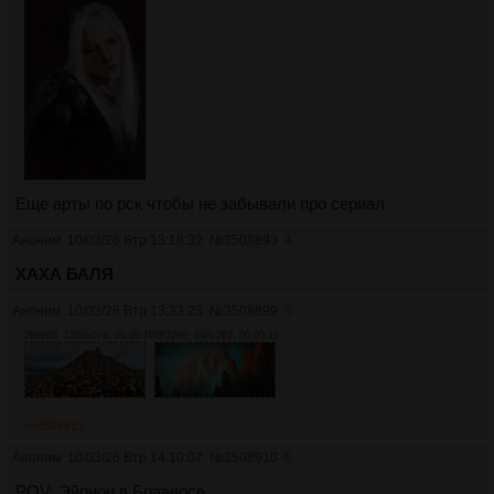
Еще арты по рск чтобы не забывали про сериал
Аноним
10/03/26 Втр 13:18:32
№
3508893
4
ХАХА БАЛЯ
Аноним
10/03/26 Втр 13:33:23
№
3508899
5
2989Кб, 1280x576, 00:00:10
2622Кб, 640x292, 00:00:10
>>3508913
Аноним
10/03/26 Втр 14:10:07
№
3508910
6
POV: Эйрион в Браавосе