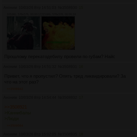
Аноним
10/03/26 Втр 14:51:03
№
3508930
15
1053Кб, 576x576, 00:00:17
2153Кб, 576x576, 00:00:24
Прошлому перекатодебилу провели по губам? Найс
Аноним
10/03/26 Втр 14:51:32
№
3508931
16
Привет, что я пропустил? Опять тред ликвидировали? За
что на этот раз?
>>3508942
Аноним
10/03/26 Втр 14:54:44
№
3508932
17
>>3508921
>Каннибалы
>Люди
>>3509564
Аноним
10/03/26 Втр 15:02:05
№
3508935
18