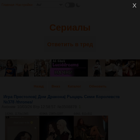
Главная
Настройки
Сериалы
Ответить в тред
Назад
Вниз
Каталог
Обновить
Игра Престолов| Дом Дракона| Рыцарь Семи Королевств
№378 /thrones/
Аноним
10/03/26 Втр 12:58:57
№
3508879
1
142Кб, 1170x1565
419Кб, 2387x3297
64Кб, 811x811