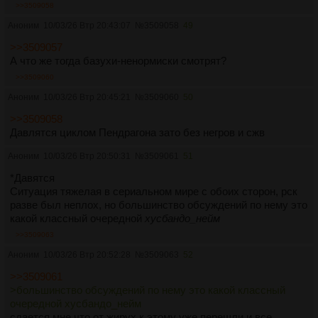
>>3509058
Аноним
10/03/26 Втр 20:43:07
№
3509058
49
>>3509057
А что же тогда базухи-ненормиски смотрят?
>>3509060
Аноним
10/03/26 Втр 20:45:21
№
3509060
50
>>3509058
Давлятся циклом Пендрагона зато без негров и сжв
Аноним
10/03/26 Втр 20:50:31
№
3509061
51
*Давятся
Ситуация тяжелая в сериальном мире с обоих сторон, рск
разве был неплох, но большинство обсуждений по нему это
какой классный очередной
хусбандо_нейм
>>3509063
Аноним
10/03/26 Втр 20:52:28
№
3509063
52
>>3509061
>большинство обсуждений по нему это какой классный
очередной хусбандо_нейм
сдается мне что от жирух к этому уже перешли и все