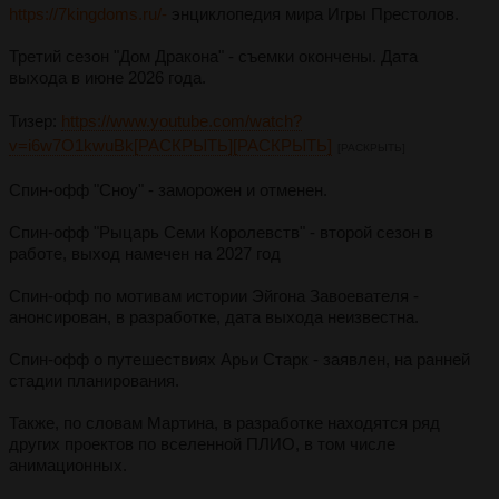
https://7kingdoms.ru/-
энциклопедия мира Игры Престолов.
Третий сезон "Дом Дракона" - съемки окончены. Дата
выхода в июне 2026 года.
Тизер:
https://www.youtube.com/watch?
v=i6w7O1kwuBk[РАСКРЫТЬ][РАСКРЫТЬ]
[РАСКРЫТЬ]
Спин-офф "Сноу" - заморожен и отменен.
Спин-офф "Рыцарь Семи Королевств" - второй сезон в
работе, выход намечен на 2027 год
Спин-офф по мотивам истории Эйгона Завоевателя -
анонсирован, в разработке, дата выхода неизвестна.
Спин-офф о путешествиях Арьи Старк - заявлен, на ранней
стадии планирования.
Также, по словам Мартина, в разработке находятся ряд
других проектов по вселенной ПЛИО, в том числе
анимационных.