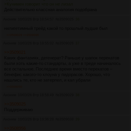
>Кунимен говорит что он не лизал
Действительно классная аналогия подобрана
Аноним
10/03/26 Втр 18:54:57
№
3509025
36
нилигетимный трейд какой то прошлый лудше был
>>3509029
>>3509096
Аноним
10/03/26 Втр 18:55:02
№
3509026
37
>>3509021
Каких фантазиях, дегенерат? Раньше у шапок перекатов
были хоть какие-то стандарты, а уже в треде начиналось
все остальное. Последнее время вместо перекатов –
бенефис какого-то клоуна у пидорасов. Хорошо, что
нашлись те, кто не затерпел, и кал убрали
>>3509050
Аноним
10/03/26 Втр 18:58:49
№
3509029
38
>>3509025
Поддерживаю
Аноним
10/03/26 Втр 19:36:28
№
3509038
39
>>3508956