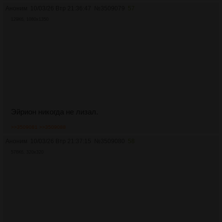
Аноним
10/03/26 Втр 21:36:47
№
3509079
57
129Кб, 1080x1350
Эйрион никогда не лизал.
>>3509081
>>3509088
Аноним
10/03/26 Втр 21:37:15
№
3509080
58
576Кб, 320x320