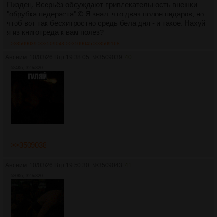
Пиздец. Всерьёз обсуждают привлекательность внешки
"обрубка педераста" © Я знал, что двач полон пидаров, но
чтоб вот так бесхитростно средь бела дня - и такое. Нахуй
я из книготреда к вам полез?
>>3509039
>>3509043
>>3509045
>>3509168
Аноним
10/03/26 Втр 19:38:05
№
3509039
40
584Кб, 320x320
>>3509038
Аноним
10/03/26 Втр 19:50:30
№
3509043
41
580Кб, 320x320