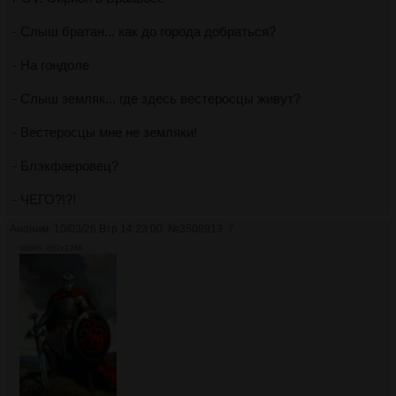
- Слыш братан... как до города добраться?
- На гондоле
- Слыш земляк... где здесь вестеросцы живут?
- Вестеросцы мне не земляки!
- Блэкфаеровец?
- ЧЕГО?!?!
Аноним
10/03/26 Втр 14:23:00
№
3508913
7
808Кб, 832x1248