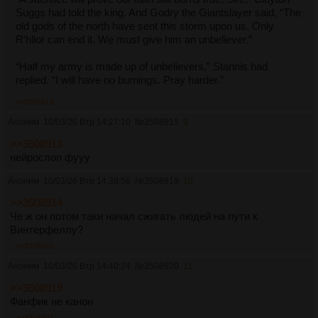
Suggs had told the king. And Godry the Giantslayer said, “The
old gods of the north have sent this storm upon us. Only
R’hllor can end it. We must give him an unbeliever.”
“Half my army is made up of unbelievers,” Stannis had
replied. “I will have no burnings. Pray harder.”
>>3508919
Аноним
10/03/26 Втр 14:27:10
№
3508915
9
>>3508913
нейрослоп фууу
Аноним
10/03/26 Втр 14:38:56
№
3508919
10
>>3508914
Че ж он потом таки начал сжигать людей на пути к
Винтерфеллу?
>>3508920
Аноним
10/03/26 Втр 14:40:24
№
3508920
11
>>3508919
Фанфик не канон
>>3508921