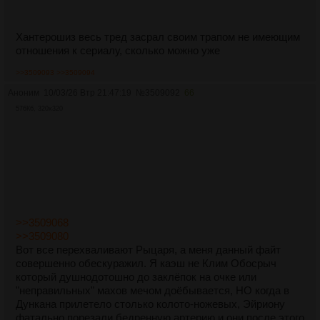
Хантерошиз весь тред засрал своим трапом не имеющим
отношения к сериалу, сколько можно уже
>>3509093
>>3509094
Аноним
10/03/26 Втр 21:47:19
№
3509092
66
576Кб, 320x320
>>3509068
>>3509080
Вот все перехваливают Рыцаря, а меня данный файт
совершенно обескуражил. Я каэш не Клим Обосрыч
который душнодотошно до заклёпок на очке или
"неправильных" махов мечом доёбывается, НО когда в
Дункана прилетело столько колото-ножевых, Эйриону
фатально порезали бедренную артерию и они после этого