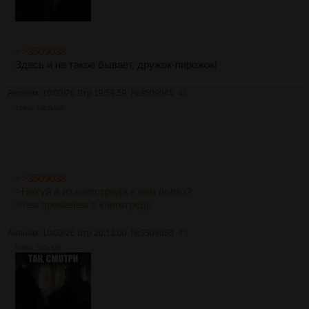
>>3509038
Здесь и не такое бывает, дружок-пирожок!
Аноним
10/03/26 Втр 19:59:59
№
3509045
42
124Кб, 1062x500
>>3509038
>Нахуй я из книготреда к вам полез?
>тем временем в книготреде
Аноним
10/03/26 Втр 20:13:00
№
3509050
43
578Кб, 320x320