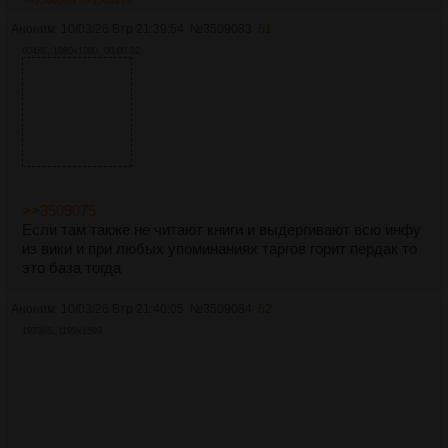
>>3509086
>>3509270
Аноним
10/03/26 Втр 21:39:54
№
3509083
61
604Кб, 1080x1080, 00:00:02
>>3509075
Если там также не читают книги и выдергивают всю инфу
из вики и при любых упоминаниях таргов горит пердак то
это база тогда
Аноним
10/03/26 Втр 21:40:05
№
3509084
62
1973Кб, 1199x1599