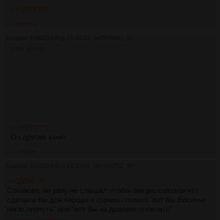
>>3509068
>>3509092
Аноним
10/03/26 Втр 21:38:02
№
3509081
59
575Кб, 320x320
>>3509079
Он другим занят
>>3509088
Аноним
10/03/26 Втр 21:39:05
№
3509082
60
>>3509078
Согласен, ни разу не слышал чтобы они рассказали что
сделали бы для народа и страны, только "вот бы Висенье
писю лизнуть" или "вот бы на драконе полетать"