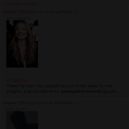
>>3508958
>>3509038
Аноним
10/03/26 Втр 15:44:48
№
3508958
23
9243Кб, 2048x3072
>>3508956
Повестку суют без задней мысли чтобы кому-то-там
угодить, а мы искренне и с
дымящейся шишкой
душой...
Аноним
10/03/26 Втр 16:51:48
№
3508988
24
571Кб, 320x320