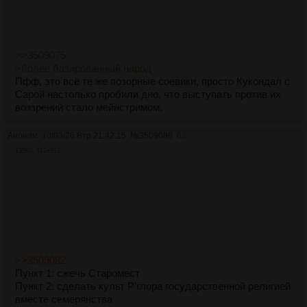
>>3509075
>более базированный народ
Пфф, это всё те же позорные соевики, просто Кукондал с
Сарой настолько пробили дно, что выступать против их
воззрений стало мейнстримом.
Аноним
10/03/26 Втр 21:42:15
№
3509086
63
135Кб, 512x512
>>3509082
Пункт 1: сжечь Старомест
Пункт 2: сделать культ Р'глора государственной религией
вместе семерянства