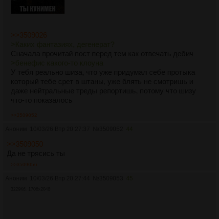
>>3509026
>Каких фантазиях, дегенерат?
Сначала прочитай пост перед тем как отвечать дебич
>бенефис какого-то клоуна
У тебя реально шиза, что уже придумал себе протыка
который тебе срет в штаны, уже блять не смотришь и
даже нейтральные треды репортишь, потому что шизу
что-то показалось
>>3509052
Аноним
10/03/26 Втр 20:27:37
№
3509052
44
>>3509050
Да не трясись ты
>>3509056
Аноним
10/03/26 Втр 20:27:44
№
3509053
45
3229Кб, 1706x2048