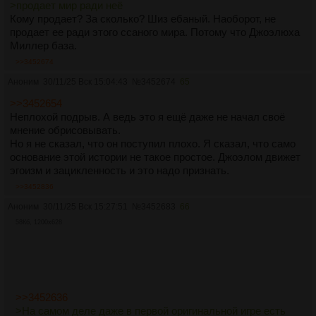
>продает мир ради неё
Кому продает? За сколько? Шиз ебаный. Наоборот, не
продает ее ради этого ссаного мира. Потому что Джоэлюха
Миллер база.
>>3452674
Аноним
30/11/25 Вск 15:04:43
№
3452674
65
>>3452654
Неплохой подрыв. А ведь это я ещë даже не начал своё
мнение обрисовывать.
Но я не сказал, что он поступил плохо. Я сказал, что само
основание этой истории не такое простое. Джоэлом движет
эгоизм и зацикленность и это надо признать.
>>3452836
Аноним
30/11/25 Вск 15:27:51
№
3452683
66
58Кб, 1200x628
>>3452636
>На самом деле даже в первой оригинальной игре есть