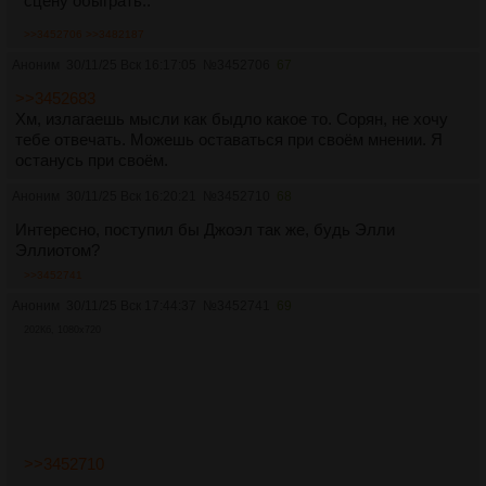
сцену обыграть..
>>3452706
>>3482187
Аноним
30/11/25 Вск 16:17:05
№
3452706
67
>>3452683
Хм, излагаешь мысли как быдло какое то. Сорян, не хочу
тебе отвечать. Можешь оставаться при своём мнении. Я
останусь при своём.
Аноним
30/11/25 Вск 16:20:21
№
3452710
68
Интересно, поступил бы Джоэл так же, будь Элли
Эллиотом?
>>3452741
Аноним
30/11/25 Вск 17:44:37
№
3452741
69
202Кб, 1080x720
>>3452710