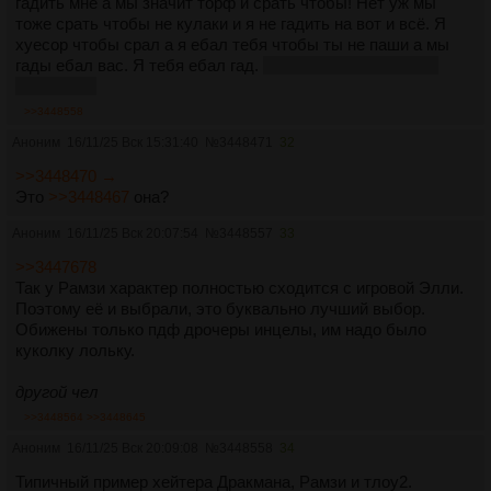
гадить мне а мы значит торф и срать чтобы! Нет уж мы
тоже срать чтобы не кулаки и я не гадить на вот и всё. Я
хуесор чтобы срал а я ебал тебя чтобы ты не паши а мы
гады ебал вас. Я тебя ебал гад.
Рамзикс кал и дракман
тоже калл.
>>3448558
Аноним
16/11/25 Вск 15:31:40
№
3448471
32
>>3448470 →
Это
>>3448467
она?
Аноним
16/11/25 Вск 20:07:54
№
3448557
33
>>3447678
Так у Рамзи характер полностью сходится с игровой Элли.
Поэтому её и выбрали, это буквально лучший выбор.
Обижены только пдф дрочеры инцелы, им надо было
куколку лольку.
другой чел
>>3448564
>>3448645
Аноним
16/11/25 Вск 20:09:08
№
3448558
34
Типичный пример хейтера Дракмана, Рамзи и тлоу2.