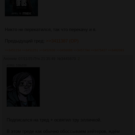
Никто не перекатился, так что перекачу и я.
Предыдущий тред:
>>3411387 (OP)
>>3451234
>>3451251
>>3452636
>>3456686
>>3457794
>>3475427
>>3482093
Аноним
07/11/25 Птн 21:35:49
№
3445670
2
474Кб, 538x638
Подписался на тред + освятил тру элличкой.
В этом треде как обычно обоссываем хейтеров, ждём