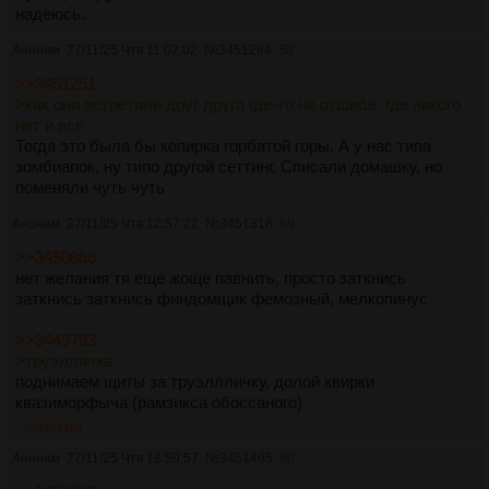
надеюсь.
Аноним
27/11/25 Чтв 11:02:02
№
3451284
58
>>3451251
>как они встретили друг друга где-то на отшибе, где никого
нет и все
Тогда это была бы копирка горбатой горы. А у нас типа
зомбиапок, ну типо другой сеттинг. Списали домашку, но
поменяли чуть чуть
Аноним
27/11/25 Чтв 12:57:22
№
3451318
59
>>3450866
нет желания тя еще жоще павнить, просто заткнись
заткнись заткнись финдомщик фемозный, мелкопинус
>>3449793
>труэлличка
поднимаем щиты за труэллличку, долой квирки
квазиморфыча (рамзикса обоссаного)
>>3451495
Аноним
27/11/25 Чтв 18:59:57
№
3451495
60