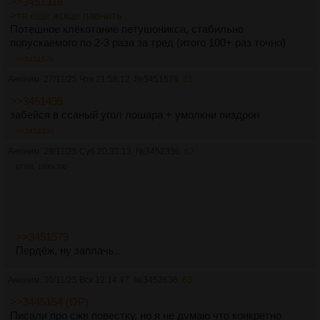
>>3451318
>тя еще жоще павнить
Потешное клёкотание петушоникса, стабильно
попускаемого по 2-3 раза за тред (итого 100+ раз точно)
>>3451579
Аноним
27/11/25 Чтв 21:58:12
№
3451579
61
>>3451495
забейся в ссаный угол лошара + умолкни пиздрон
>>3452336
Аноним
29/11/25 Суб 20:33:13
№
3452336
62
877Кб, 1600x700
>>3451579
Пердёж, ну заплачь..
Аноним
30/11/25 Вск 12:14:47
№
3452636
63
>>3445154 (OP)
Писали про сжв повестку, но я не думаю что конкретно