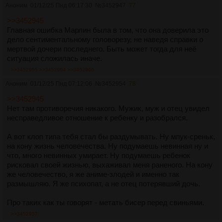
Аноним
01/12/25 Пнд 06:17:30
№
3452947
77
>>3452945
Главная ошибка Марлин была в том, что она доверила это
дело сентиментальному головорезу, не наведя справки о
мертвой дочери последнего. Быть может тогда для неё
ситуация сложилась иначе.
>>3452955
>>3452964
>>3452966
Аноним
01/12/25 Пнд 07:12:06
№
3452954
78
>>3452945
Нет там противоречия никакого. Мужик, муж и отец увидел
несправедливое отношение к ребенку и разобрался.
А вот клоп типа тебя стал бы раздумывать. Ну мпук-среньк,
на кону жизнь человечества. Ну подумаешь невинная ну и
что, много невинных умирает. Ну подумаешь ребенок
рисковал своей жизнью, выхаживал меня раненого. На кону
же человечество, я же аниме-злодей и именно так
размышляю. Я же психопат, а не отец потерявший дочь.
Про таких как ты говорят - метать бисер перед свиньями.
>>3452957