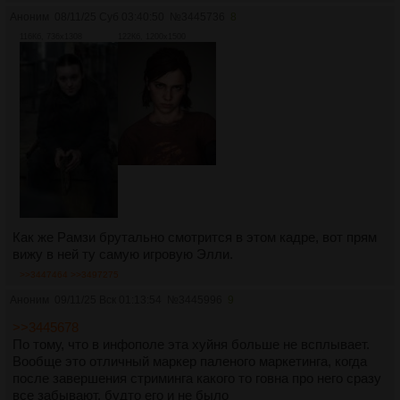
Аноним
08/11/25 Суб 03:40:50
№
3445736
8
116Кб, 736x1308
122Кб, 1200x1500
Как же Рамзи брутально смотрится в этом кадре, вот прям
вижу в ней ту самую игровую Элли.
>>3447464
>>3497275
Аноним
09/11/25 Вск 01:13:54
№
3445996
9
>>3445678
По тому, что в инфополе эта хуйня больше не всплывает.
Вообще это отличный маркер паленого маркетинга, когда
после завершения стриминга какого то говна про него сразу
все забывают, будто его и не было