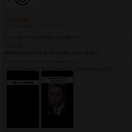
>>3449958
>От сои ничего большего не ждал
Аноним
22/11/25 Суб 04:46:51
№
3449987
49
>>3449957
Давай будем с тобой обсуждать Картофелину.
Аноним
23/11/25 Вск 06:29:23
№
3450163
50
3027Кб, 720x1280, 00:00:04
2825Кб, 720x1280, 00:00:06
1958Кб, 608x1080, 00:00:22