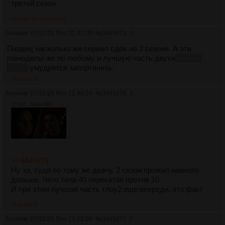
третий сезон.
>>3446703
>>3448467
Аноним
07/11/25 Птн 21:43:00
№
3445673
3
Пиздец насколько же сериал сдох на 2 сезоне. А эти
говноделы же по любому и лучшую часть двухи
(игра за
Эбби)
умудрятся запортачить.
>>3445676
Аноним
07/11/25 Птн 21:48:24
№
3445676
4
1279Кб, 1920x1080
>>3445673
Ну хз, судя по тому же двачу, 2 сезон прожил намного
дольше. Чето типа 40 перекатов против 10.
И при этом лучшая часть тлоу2 еще впереди, это факт
>>3445677
Аноним
07/11/25 Птн 21:52:09
№
3445677
5