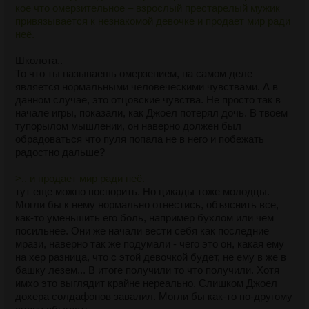
кое что омерзительное – взрослый престарелый мужик
привязывается к незнакомой девочке и продает мир ради
неё.
Школота..
То что ты называешь омерзением, на самом деле
является нормальными человеческими чувствами. А в
данном случае, это отцовские чувства. Не просто так в
начале игры, показали, как Джоел потерял дочь. В твоем
тупорылом мышлении, он наверно должен был
обрадоваться что пуля попала не в него и побежать
радостно дальше?
>.. и продает мир ради неё.
тут еще можно поспорить. Но цикады тоже молодцы.
Могли бы к нему нормально отнестись, объяснить все,
как-то уменьшить его боль, например бухлом или чем
посильнее. Они же начали вести себя как последние
мрази, наверно так же подумали - чего это он, какая ему
на хер разница, что с этой девочкой будет, не ему в же в
башку лезем... В итоге получили то что получили. Хотя
имхо это выглядит крайне нереально. Слишком Джоел
дохера солдафонов завалил. Могли бы как-то по-другому