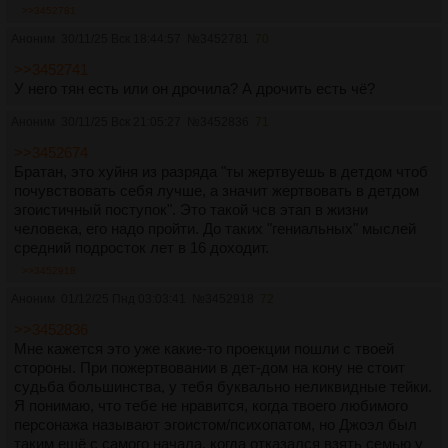
>>3452781
Аноним
30/11/25 Вск 18:44:57
№
3452781
70
>>3452741
У него тян есть или он дрочила? А дрочить есть чё?
Аноним
30/11/25 Вск 21:05:27
№
3452836
71
>>3452674
Братан, это хуйня из разряда "ты жертвуешь в детдом чтоб
почувствовать себя лучше, а значит жертвовать в детдом
эгоистичный поступок". Это такой чсв этап в жизни
человека, его надо пройти. До таких "гениальных" мыслей
средний подросток лет в 16 доходит.
>>3452918
Аноним
01/12/25 Пнд 03:03:41
№
3452918
72
>>3452836
Мне кажется это уже какие-то проекции пошли с твоей
стороны. При пожертвовании в дет-дом на кону не стоит
судьба большинства, у тебя буквально неликвидные тейки.
Я понимаю, что тебе не нравится, когда твоего любимого
персонажа называют эгоистом/психопатом, но Джоэл был
таким ещё с самого начала, когда отказался взять семью у