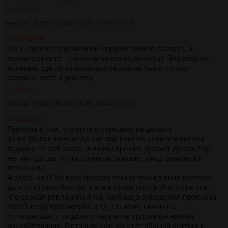
>>3446023
Аноним
09/11/25 Вск 05:43:25
№
3446023
10
>>3445996
Так о любом современном сериале можно сказать, а
причина проста - слишком много их выходит. Это тебе не
нулевые, где из популярных сериалов были только
сопрано, лост и декстер.
>>3446025
Аноним
09/11/25 Вск 05:55:26
№
3446025
11
>>3446023
Причина в том, что ничего хорошего не делают.
Те же Во все тяжкие до сих пор помнят, хотя они вышли
порядка 15 лет назад. А мемы про них делают до сих пор,
нет нет да где то постоянно всплывает лицо знакомого
персонажа.
А здесь что? Из всех форсов помню только лицо картохи,
да и то стухло быстро и всем снова похуй. И это при том
что сериал рекламился как ниибацца ожидаемая премьера
20000 млрд просмотров и тд. По итогу ничем не
отличающаяся от других сериалов про зомби жвачка
расхайпленная. Оставьте уже вы этот ебаный сеттинг и