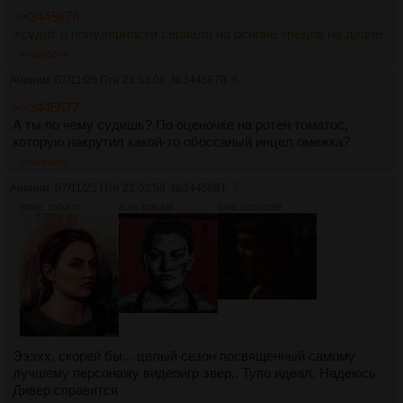
>>3445676
>судит о популярности сериала на основе тредов на дваче
>>3445678
Аноним
07/11/25 Птн 21:53:08
№
3445678
6
>>3445677
А ты по чему судишь? По оценочке на ротен томатос,
которую накрутил какой-то обоссаный инцел омежка?
>>3445996
Аноним
07/11/25 Птн 22:03:58
№
3445681
7
309Кб, 700x875
81Кб, 828x836
64Кб, 1229x1080
Эээхх, скорей бы... целый сезон посвященный самому
лучшему персонажу видеоигр эвер.. Тупо идеал. Надеюсь
Дивер справится