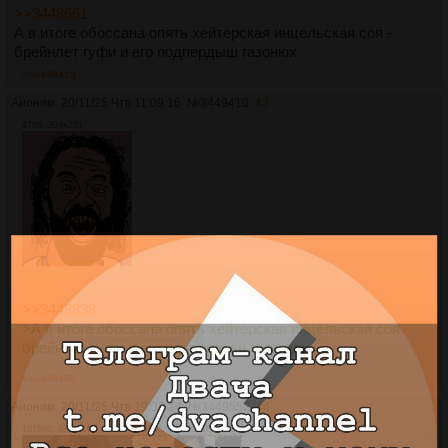
>>3448661
А в итоге обоссана опять хейтерская инцельская соя -
брейнлет гуфи и его подпердыш газонюх
>>3449410
Аноним
20/11/25 Чтв 11:09:16
№
3449410
43
47Кб, 204x251
>>3448838
>А в итоге обоссана опять хейтерская инцельская соя -
брейнлет гуфи и его подпердыш газонюх
>>3449958
Аноним
20/11/25 Чтв 19:39:24
№
3449552
44
1076Кб, 880x1168
8793Кб, 1280x720, 00:00:07