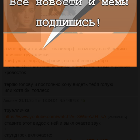
а мне нравится игра - квазиморф, по моему в ней велико
влияние труэллички
кайфую от лора, графония, но особенно от лора
ставлю ОСТ хотлайнов маями + братство атома + ранний
кровосток
теряю голову и постоянно хочу видеть тебя голую
или хотя бы топлесс
Аноним
21/11/25 Птн 13:34:04
№
3449793
45
труэлличка:
https://www.youtube.com/watch?v=3Wai-AZH_sA
[РАСКРЫТЬ]
ставите этот видос с ней и выключаете звук
+
саундтрек включаете: