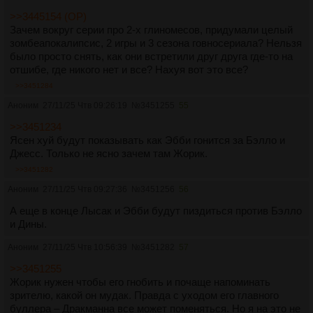
>>3445154 (OP)
Зачем вокруг серии про 2-х глиномесов, придумали целый
зомбеапокалипсис, 2 игры и 3 сезона говносериала? Нельзя
было просто снять, как они встретили друг друга где-то на
отшибе, где никого нет и все? Нахуя вот это все?
>>3451284
Аноним
27/11/25 Чтв 09:26:19
№
3451255
55
>>3451234
Ясен хуй будут показывать как Эбби гонится за Бэлло и
Джесс. Только не ясно зачем там Жорик.
>>3451282
Аноним
27/11/25 Чтв 09:27:36
№
3451256
56
А еще в конце Лысак и Эбби будут пиздиться против Бэлло
и Дины.
Аноним
27/11/25 Чтв 10:56:39
№
3451282
57
>>3451255
Жорик нужен чтобы его гнобить и почаще напоминать
зрителю, какой он мудак. Правда с уходом его главного
буллера – Дракманна все может поменяться. Но я на это не