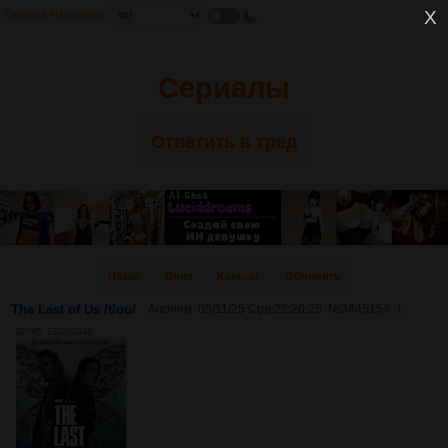
Главная
Настройки
Сериалы
Ответить в тред
Назад
Вниз
Каталог
Обновить
The Last of Us /tlou/
Аноним
05/11/25 Срд 22:20:25
№
3445154
1
826Кб, 1382x2048