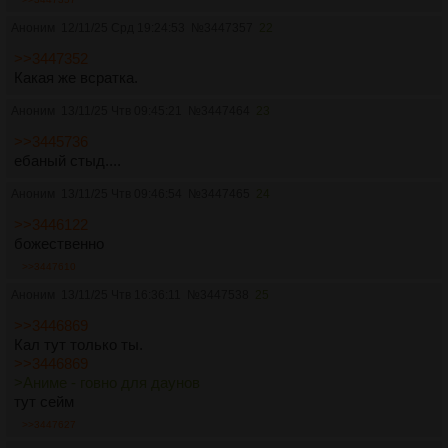
Аноним
12/11/25 Срд 19:24:53
№
3447357
22
>>3447352
Какая же всратка.
Аноним
13/11/25 Чтв 09:45:21
№
3447464
23
>>3445736
ебаный стыд....
Аноним
13/11/25 Чтв 09:46:54
№
3447465
24
>>3446122
божественно
>>3447610
Аноним
13/11/25 Чтв 16:36:11
№
3447538
25
>>3446869
Кал тут только ты.
>>3446869
>Аниме - говно для даунов
тут сейм
>>3447627