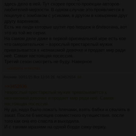
здесь дело в ней. Тут скорее просто проекции авторов-
любителей-мерзости. В одном случае это проявляется в
поцелуе с зомбаком с усиками, в другом в ковырянии друг
другу вареников.
Есть же люди которые шутят про пердеж и блевотина, вот
это из той же серии.
На самом деле даже в первой оригинальной игре есть кое
что омерзительное – взрослый престарелый мужик
привязывается к незнакомой девочке и продает мир ради
неё. Самая настоящая посессия.
Третий сезон смотреть не буду. Наверное
>>3452654
>>3452683
Аноним
30/11/25 Вск 13:56:26
№
3452654
64
>>3452636
>взрослый престарелый мужик привязывается к
незнакомой девочке и продает мир ради неё. Самая
настоящая посессия.
Ну да, надо было пожать плечами, взять бабки и свалить в
закат. После 6 месяцев совместного путешествия. после
того как она его спасла и выходила.
И с такими мразями на одной борде сижу-пержу.