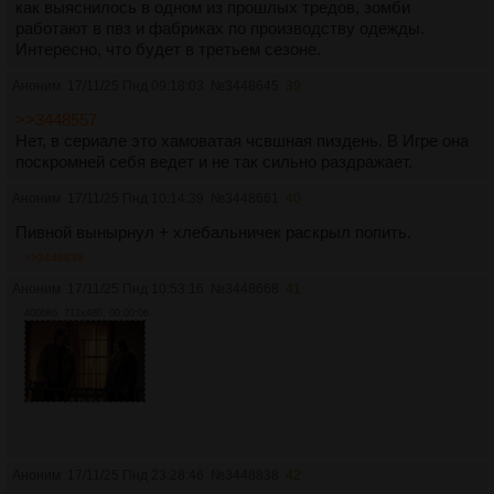
как выяснилось в одном из прошлых тредов, зомби
работают в пвз и фабриках по производству одежды.
Интересно, что будет в третьем сезоне.
Аноним
17/11/25 Пнд 09:18:03
№
3448645
39
>>3448557
Нет, в сериале это хамоватая чсвшная пиздень. В Игре она
поскромней себя ведет и не так сильно раздражает.
Аноним
17/11/25 Пнд 10:14:39
№
3448661
40
Пивной вынырнул + хлебальничек раскрыл попить.
>>3448838
Аноним
17/11/25 Пнд 10:53:16
№
3448668
41
4006Кб, 712x480, 00:00:06
Аноним
17/11/25 Пнд 23:28:46
№
3448838
42