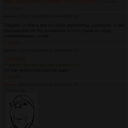
https://www.youtube.com/watch?v=m4_9TFeMfJE
[РАСКРЫТЬ]
>>3451318
Аноним
22/11/25 Суб 00:50:53
№
3449957
46
Пердикс, съеби в фаг со своей нерелейтед шаболдой, и там
рассказывай во что ты играешь и что слушаешь когда
телебонькаешь на нее
>>3449987
Аноним
22/11/25 Суб 00:51:22
№
3449958
47
>>3449410
>сиплый пук гринтекстом и картинкой
От сои ничего большего не ждал
>>3449972
Аноним
22/11/25 Суб 02:28:10
№
3449972
48
76Кб, 750x1000