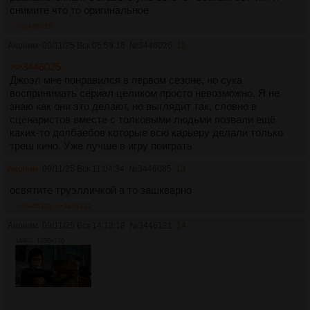
снимите что то оригинальное
>>3446026
Аноним
09/11/25 Вск 05:59:16
№
3446026
12
>>3446025
Джоэл мне понравился в первом сезоне, но сука
воспринимать сериал целиком просто невозможно. Я не
знаю как они это делают, но выглядит так, словно в
сценаристов вместе с толковыми людьми позвали ещё
каких-то долбаебов которые всю карьеру делали только
треш кино. Уже лучше в игру поиграть
Аноним
09/11/25 Вск 11:04:34
№
3446085
13
освятите труэлличкой а то зашкварно
>>3446121
>>3446122
Аноним
09/11/25 Вск 14:13:18
№
3446121
14
144Кб, 1280x720