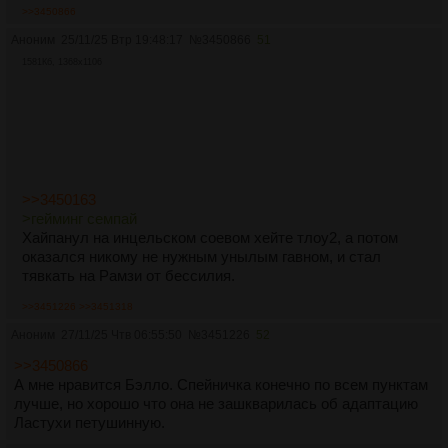
>>3450866
Аноним
25/11/25 Втр 19:48:17
№
3450866
51
1581Кб, 1368x1106
>>3450163
>гейминг семпай
Хайпанул на инцельском соевом хейте тлоу2, а потом
оказался никому не нужным унылым гавном, и стал
тявкать на Рамзи от бессилия.
>>3451226
>>3451318
Аноним
27/11/25 Чтв 06:55:50
№
3451226
52
>>3450866
А мне нравится Бэлло. Спейничка конечно по всем пунктам
лучше, но хорошо что она не зашкварилась об адаптацию
Ластухи петушинную.