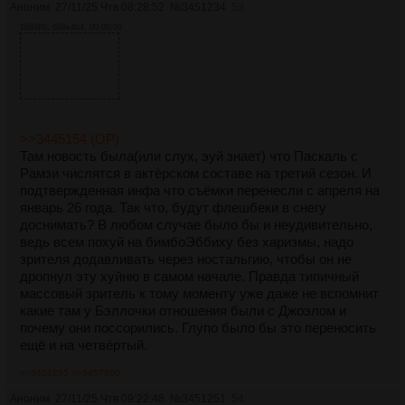
Аноним
27/11/25 Чтв 08:28:52
№
3451234
53
1683Кб, 688x464, 00:00:06
>>3445154 (OP)
Там новость была(или слух, эуй знает) что Паскаль с
Рамзи числятся в актёрском составе на третий сезон. И
подтвержденная инфа что съёмки перенесли с апреля на
январь 26 года. Так что, будут флешбеки в снегу
доснимать? В любом случае было бы и неудивительно,
ведь всем похуй на бимбоЭббиху без харизмы, надо
зрителя додавливать через ностальгию, чтобы он не
дропнул эту хуйню в самом начале. Правда типичный
массовый зритель к тому моменту уже даже не вспомнит
какие там у Бэллочки отношения были с Джоэлом и
почему они поссорились. Глупо было бы это переносить
ещё и на четвёртый.
>>3451255
>>3457990
Аноним
27/11/25 Чтв 09:22:48
№
3451251
54