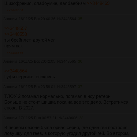
Шизофрения, слабоумие, далбаебизм
>>3448469
>>3448564
Аноним
16/11/25 Вск 20:40:36
№
3448564
35
>>3448557
>>3448558
ты брейнлет, другой чел
прям как
>>3448565
Аноним
16/11/25 Вск 20:42:05
№
3448565
36
>>3448564
Гуфи пердикс, спокнись.
Аноним
16/11/25 Вск 23:59:01
№
3448597
37
ТЛОУ 2 погамал нормально, погамал в ноу ретерн.
Больше не стоит шишка пока на все это дело. Встретимся
снова. В 2027.
Аноним
17/11/25 Пнд 00:57:21
№
3448606
38
В первом сезоне была орная серия, где один гей построил
ловушку для геев, в которую угодил другой гей. Во втором,