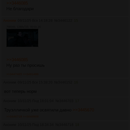
>>3446085
Не благодари
Аноним
09/11/25 Вск 14:18:28
№
3446122
15
7991Кб, 1280x720, 00:01:20
>>3446085
Ну раз ты просишь
>>3447465
>>3491488
Аноним
09/11/25 Вск 15:38:20
№
3446152
16
вот теперь норм
Аноним
10/11/25 Пнд 18:01:04
№
3446703
17
Труэлличкой уже освятили давно
>>3445670
>>3446718
>>3446869
Аноним
10/11/25 Пнд 18:34:34
№
3446718
18