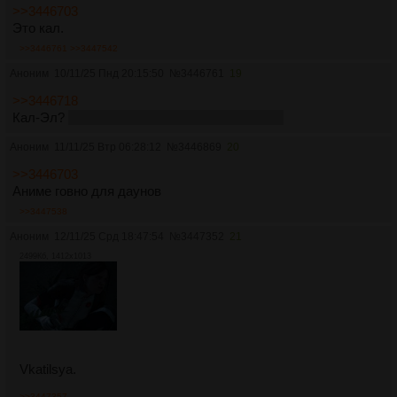
>>3446703
Это кал.
>>3446761
>>3447542
Аноним
10/11/25 Пнд 20:15:50
№
3446761
19
>>3446718
Кал-Эл?
Если подумать, то вполне логично.
Аноним
11/11/25 Втр 06:28:12
№
3446869
20
>>3446703
Аниме говно для даунов
>>3447538
Аноним
12/11/25 Срд 18:47:54
№
3447352
21
2499Кб, 1412x1013
Vkatilsya.
>>3447357