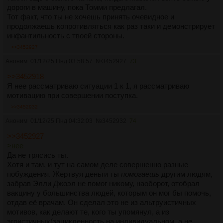
дороги в машину, пока Томми предлагал.
Тот факт, что ты не хочешь принять очевидное и
продолжаешь копротивляться как раз таки и демонстрирует
инфантильность с твоей стороны.
>>3452927
Аноним
01/12/25 Пнд 03:58:57
№
3452927
73
>>3452918
Я нее рассматриваю ситуации 1 к 1, я рассматриваю
мотивацию при совершении поступка.
>>3452932
Аноним
01/12/25 Пнд 04:32:03
№
3452932
74
>>3452927
>нее
Да не трясись ты.
Хотя и там, и тут на самом деле совершенно разные
побуждения. Жертвуя деньги ты
помогаешь
другим людям,
забрав Элли Джоэл не помог никому, наоборот, отобрал
вакцину у большинства людей, которым он мог бы помочь,
отдав её врачам. Он сделал это не из альтруистичных
мотивов, как делают те, кого ты упомянул, а из
эгоистичных(зацикленность на индивидуальном, а не