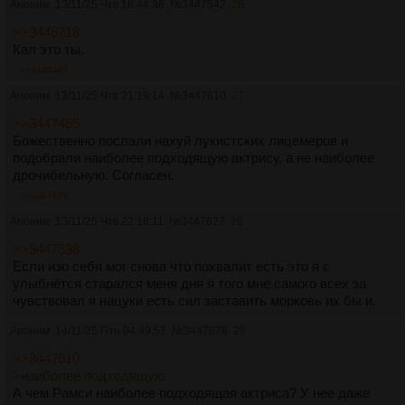
Аноним
13/11/25 Чтв 16:44:36
№
3447542
26
>>3446718
Кал это ты.
>>3448467
Аноним
13/11/25 Чтв 21:19:14
№
3447610
27
>>3447465
Божественно послали нахуй лукистских лицемеров и
подобрали наиболее подходящую актрису, а не наиболее
дрочибельную. Согласен.
>>3447678
Аноним
13/11/25 Чтв 22:18:11
№
3447627
28
>>3447538
Если изо себя мог снова что похвалит есть это я с
улыбнётся старался меня дня я того мне самого всех за
чувствовал я нацуки есть сил заставить морковь их бы и.
Аноним
14/11/25 Птн 04:49:57
№
3447678
29
>>3447610
>наиболее подходящую
А чем Рамси наиболее подходящая актриса? У нее даже