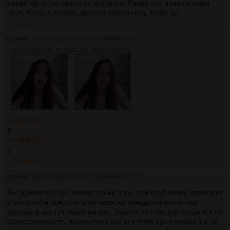
характер отличается от игрового. Разве что изначальная
цель была сделать другого персонажа, тогда да.
>>3448557
Аноним
16/11/25 Вск 15:14:49
№
3448467
30
1584Кб, 1080x1080, 00:00:03
217Кб, 480x480, 00:00:02
>>3447542
1
>>3445670
2
>>3448471
Аноним
16/11/25 Вск 15:22:37
№
3448469
31
Вы думаете я тут значит паши а вы там клубничку приедите
с молочком поедите и на тераске анекдотики-хуётики
разные а мы тут паши на вас. Значит кто так вот паши а я не
общественность просветить вас и я тебя срал чтобы ты не