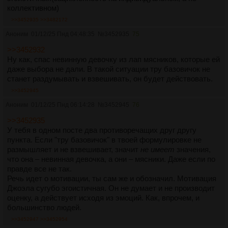
коллективном)
>>3452935
>>3482172
Аноним
01/12/25 Пнд 04:48:35
№
3452935
75
>>3452932
Ну как, спас невинную девочку из лап мясников, которые ей
даже выбора не дали. В такой ситуации тру базовичок не
станет раздумывать и взвешивать, он будет действовать.
>>3452945
Аноним
01/12/25 Пнд 06:14:28
№
3452945
76
>>3452935
У тебя в одном посте два противоречащих друг другу
пункта. Если "тру базовичок" в твоей формулировке не
размышляет и не взвешивает, значит
не имеет
значения,
что она – невинная девочка, а они – мясники. Даже если по
правде все не так.
Речь идет о мотивации, ты сам же и обозначил. Мотивация
Джоэла сугубо эгоистичная. Он не думает и не производит
оценку, а действует исходя из эмоций. Как, впрочем, и
большинство людей.
>>3452947
>>3452954