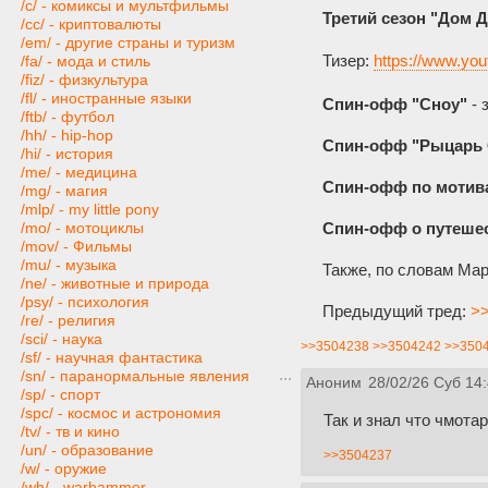
/c/ - комиксы и мультфильмы
Третий сезон "Дом 
/cc/ - криптовалюты
/em/ - другие страны и туризм
Тизер:
https://www.y
/fa/ - мода и стиль
/fiz/ - физкультура
/fl/ - иностранные языки
Спин-офф "Сноу"
- 
/ftb/ - футбол
/hh/ - hip-hop
Спин-офф "Рыцарь 
/hi/ - история
/me/ - медицина
Спин-офф по мотива
/mg/ - магия
/mlp/ - my little pony
Спин-офф о путешес
/mo/ - мотоциклы
/mov/ - Фильмы
/mu/ - музыка
Также, по словам Мар
/ne/ - животные и природа
/psy/ - психология
Предыдущий тред:
>>
/re/ - религия
/sci/ - наука
>>3504238
>>3504242
>>350
/sf/ - научная фантастика
/sn/ - паранормальные явления
Аноним
28/02/26 Суб 14
/sp/ - спорт
/spc/ - космос и астрономия
Так и знал что чмота
/tv/ - тв и кино
/un/ - образование
>>3504237
/w/ - оружие
/wh/ - warhammer