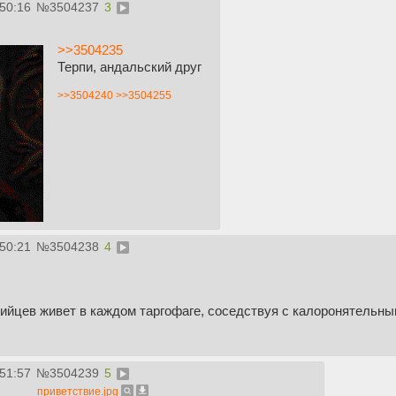
:50:16
№
3504237
3
>>3504235
Терпи, андальский друг
>>3504240
>>3504255
:50:21
№
3504238
4
нийцев живет в каждом таргофаге, соседствуя с калоронятельны
:51:57
№
3504239
5
приветствие.jpg