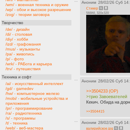
Аноним
28/02/26 Суб 14
/wm/ - военная техника и оружие
Стикер
/wp/ - обои и высокое разрешение
566Кб, 320x320
/zog/ - теории заговора
Творчество
/de/ - дизайн
/di/ - столовая
/diy/ - хобби
/izd/ - графомания
/mus/ - музыканты
/pa/ - живопись
/p/ - фото
/wrk/ - РАБота и карьера
/trv/ - путешествия
Техника и софт
Аноним
28/02/26 Суб 14
/ai/ - искусственный интеллект
/gd/ - gamedev
>>3504233 (OP)
/hw/ - компьютерное железо
>трио Завоевателей
/mobi/ - мобильные устройства и
Кекич. Обида на дор
приложения
/pr/ - программирование
>>3504415
/ra/ - радиотехника
/s/ - программы
Аноним
28/02/26 Суб 14
/t/ - техника
/web/ - веб-мастера
валирийское.jpg