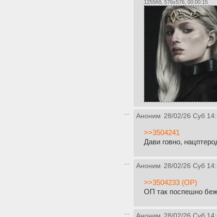
1255Кб, 576x576, 00:00:15
Аноним
28/02/26 Суб 14
>>3504241
Дави говно, нацптеро
Аноним
28/02/26 Суб 14
>>3504233 (OP)
ОП так поспешно бежа
Аноним
28/02/26 Суб 14