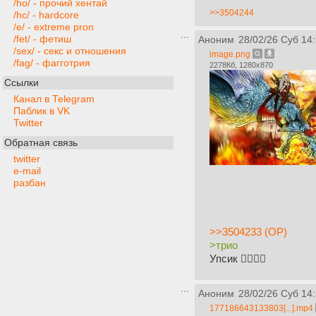
/ho/ - прочий хентай
>>3504244
/hc/ - hardcore
/e/ - extreme pron
/fet/ - фетиш
Аноним
28/02/26 Суб 14
/sex/ - секс и отношения
image.png
/fag/ - фагготрия
2278Кб, 1280x870
Ссылки
Канал в Telegram
Паблик в VK
Twitter
Обратная связь
twitter
e-mail
разбан
>>3504233 (OP)
>трио
Упсик 👉🏽👈🏽
Аноним
28/02/26 Суб 14
177186643133803[...].mp4