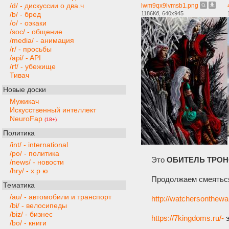
/d/ - дискуссии о два.ч
lwm9qx9lvmsb1.png
1186Кб, 640x945
/b/ - бред
/o/ - оэкаки
/soc/ - общение
/media/ - анимация
/r/ - просьбы
/api/ - API
/rf/ - убежище
Тивач
Новые доски
Мужикач
Искусственный интеллект
NeuroFap
(18+)
Политика
/int/ - international
/po/ - политика
Это
ОБИТЕЛЬ ТРО
/news/ - новости
/hry/ - х р ю
Продолжаем смеяться
Тематика
/au/ - автомобили и транспорт
http://watchersonthewa
/bi/ - велосипеды
/biz/ - бизнес
https://7kingdoms.ru/-
э
/bo/ - книги