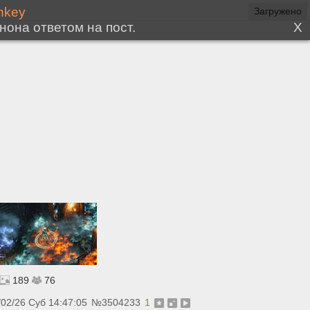
189
76
/02/26 Суб 14:47:05
№
3504233
1