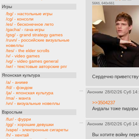
56Кб, 640x661
Игры
/bg/ - настольные игры
/cg/ - консоли
/es/ - бесконечное лето
/gacha/ - гача-игры
/gsg/ - grand strategy games
/ruvn/ - российские визуальные
новеллы
/tes/ - the elder scrolls
/v/ - video games
/vg/ - video games general
/wr/ - текстовые авторские рпг
Японская культура
Сердечно приветствую
/a/ - аниме
/fd/ - фэндом
Аноним
28/02/26 Суб 14
/ja/ - японская культура
/ma/ - манга
>>3504237
/vn/ - визуальные новеллы
Андалы тоже пидоры 
Взрослым
/fur/ - фурри
Аноним
28/02/26 Суб 14
/gg/ - хорошие девушки
/vape/ - электронные сигареты
Вы хотите войну пере
/h/ - хентай