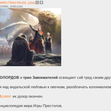
4d65c729a133e1b[...].png
1530Кб, 1240x1161
НОЛОРДОВ
и
трио Завоевателей
освящают сий тред своим др
 над андальской любовью к овечкам, разоблачать колониализм 
ll.com/-
их дозор окончен.
нциклопедия мира Игры Престолов.