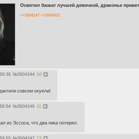
Освятил базкат лучшей девочкой, драконье приве
>>3504247
>>3504301
:55:35
№
3504244
10
дактили совсем охуели!
:58:54
№
3504246
11
л из Эссоса, что два пика потерял.
:59:55
№
3504247
12