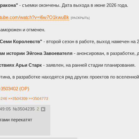
Дракона"
- съемки окончены. Дата выхода в июне 2026 года.
outube.com/watch?v=i6w7O1kwuBk
[РАСКРЫТЬ]
заморожен и отменен.
Семи Королевств"
- второй сезон в работе, выход намечен на 
м истории Эйгона Завоевателя
- анонсирован, в разработке, 
твиях Арьи Старк
- заявлен, на ранней стадии планирования.
тина, в разработке находятся ряд других проектов по вселенн
3503402 (OP)
4246
>>3504309
>>3504773
:49:05
№
3504235
2
ргами перекатят