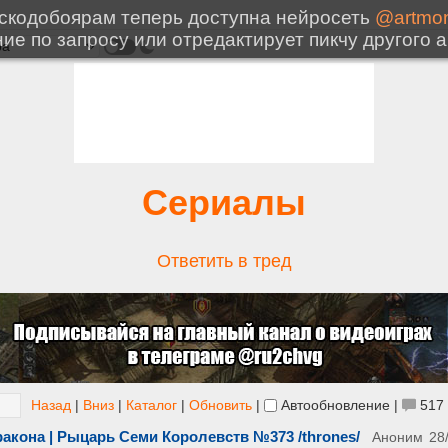
Сериалы
Ответить в тред
Назад
|
Вниз
|
Каталог
|
Обновить
|
Автообновление
|
517
ракона | Рыцарь Семи Королевств №373 /thrones/
Аноним
28