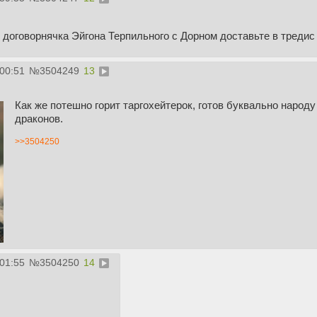
договорнячка Эйгона Терпильного с Дорном доставьте в тредис
:00:51
№
3504249
13
Как же потешно горит таргохейтерок, готов буквально народ
драконов.
>>3504250
:01:55
№
3504250
14