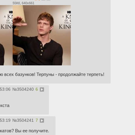
55Кб, 640x661
 всех базунков! Терпуны - продолжайте терпеть!
:53:06
№
3504240
6
кста
:53:19
№
3504241
7
катов? Вы ее получите.