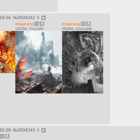
:54:56
№
3504242
8
image.png
image.png
1257Кб, 774x1033
2525Кб, 1242x1866
:55:09
№
3504243
9