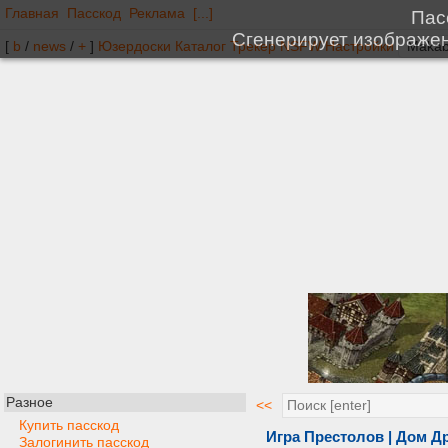
Главная
Пасскод
Реклама
[...]
[
b
/
news
/
+
]
Юзердоски
Каталог
Трекер
NSFW
Настройки
Разное
<<
Купить пасскод
Игра Престолов | Дом Д
Залогинить пасскод