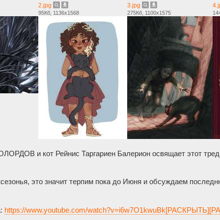
2.jpg
3.jpg
4.
95Кб, 1136x1568
275Кб, 1100x1575
14
ОРДОВ и кот Рейнис Таргариен Балерион освящает этот тред
сезонья, это значит терпим пока до Июня и обсуждаем послед
а:
https://www.youtube.com/watch?v=i6w7O1kwuBk[РАСКРЫТЬ]