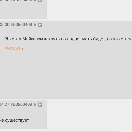
03:00
№
3503408
5
Я хотел Мейкаром катнуть но ладно пусть будет, но что с те
>>3503409
04:27
№
3503409
6
 не существует