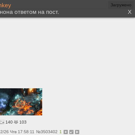
Загружено
140
103
2/26 Чтв 17:58:11
№
3503402
1