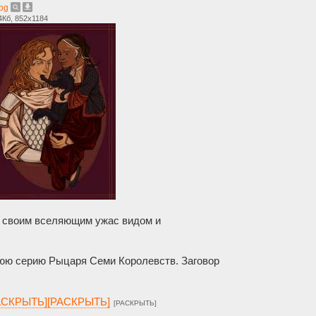
jpg
4Кб, 852x1184
 своим вселяющим ужас видом и
нюю серию Рыцаря Семи Королевств. Заговор
[РАСКРЫТЬ][РАСКРЫТЬ]
[РАСКРЫТЬ]