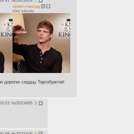
59:41
№
3503404
2
приветствие.jpg
55Кб, 640x661
ю дорогих сердцу Таргобратов!
59:53
№
3503405
3
00:08
№
3503406
4