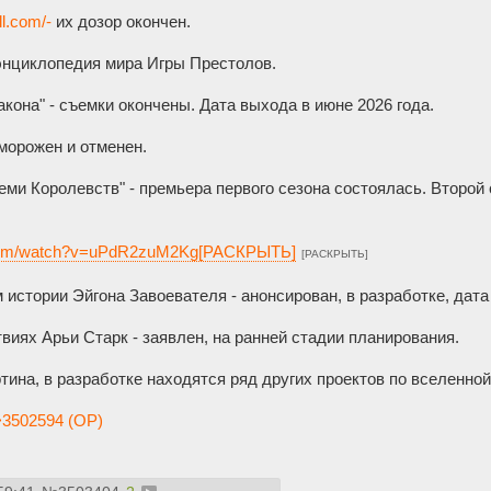
ll.com/-
их дозор окончен.
нциклопедия мира Игры Престолов.
акона" - съемки окончены. Дата выхода в июне 2026 года.
морожен и отменен.
и Королевств" - премьера первого сезона состоялась. Второй 
.com/watch?v=uPdR2zuM2Kg[РАСКРЫТЬ]
[РАСКРЫТЬ]
истории Эйгона Завоевателя - анонсирован, в разработке, дата
иях Арьи Старк - заявлен, на ранней стадии планирования.
тина, в разработке находятся ряд других проектов по вселенн
3502594 (OP)