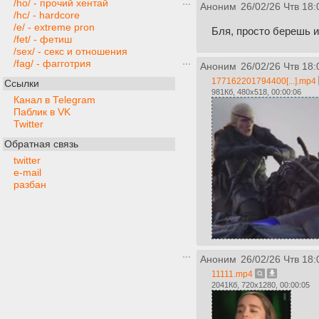
/ho/ - прочий хентай
Аноним
26/02/26 Чтв 18:
/hc/ - hardcore
/e/ - extreme pron
Бля, просто берешь и
/fet/ - фетиш
/sex/ - секс и отношения
/fag/ - фагготрия
Аноним
26/02/26 Чтв 18:
177162201794400[...].mp4
Ссылки
981Кб, 480x518, 00:00:06
Канал в Telegram
Паблик в VK
Twitter
Обратная связь
twitter
e-mail
разбан
Аноним
26/02/26 Чтв 18:
11111.mp4
2041Кб, 720x1280, 00:00:05