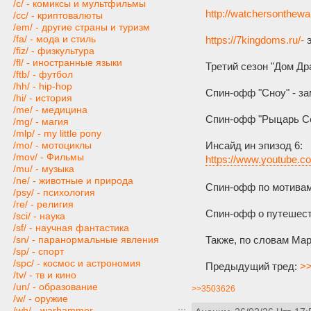
/c/ - комиксы и мультфильмы
http://watchersonthewa
/cc/ - криптовалюты
/em/ - другие страны и туризм
/fa/ - мода и стиль
https://7kingdoms.ru/-
э
/fiz/ - физкультура
/fl/ - иностранные языки
Третий сезон "Дом Др
/ftb/ - футбол
/hh/ - hip-hop
Спин-офф "Сноу" - за
/hi/ - история
/me/ - медицина
Спин-офф "Рыцарь Сем
/mg/ - магия
/mlp/ - my little pony
Инсайд ин эпизод 6:
/mo/ - мотоциклы
/mov/ - Фильмы
https://www.youtube
/mu/ - музыка
/ne/ - животные и природа
Спин-офф по мотивам 
/psy/ - психология
/re/ - религия
Спин-офф о путешеств
/sci/ - наука
/sf/ - научная фантастика
Также, по словам Мар
/sn/ - паранормальные явления
/sp/ - спорт
/spc/ - космос и астрономия
Предыдущий тред:
>>
/tv/ - тв и кино
/un/ - образование
>>3503626
/w/ - оружие
/wh/ - warhammer