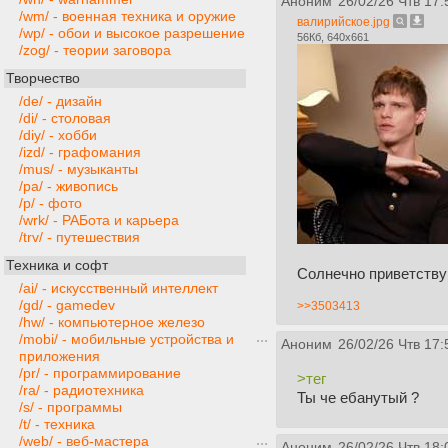
Аноним
26/02/26 Чтв 17:
/wm/ - военная техника и оружие
валирийское.jpg
/wp/ - обои и высокое разрешение
56Кб, 640x661
/zog/ - теории заговора
Творчество
/de/ - дизайн
/di/ - столовая
/diy/ - хобби
/izd/ - графомания
/mus/ - музыканты
/pa/ - живопись
/p/ - фото
/wrk/ - РАБота и карьера
/trv/ - путешествия
Техника и софт
Солнечно приветству
/ai/ - искусственный интеллект
/gd/ - gamedev
>>3503413
/hw/ - компьютерное железо
/mobi/ - мобильные устройства и
Аноним
26/02/26 Чтв 17:
приложения
/pr/ - программирование
>тег
/ra/ - радиотехника
Ты че ебанутый ?
/s/ - программы
/t/ - техника
/web/ - веб-мастера
Аноним
26/02/26 Чтв 18: