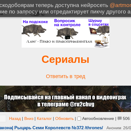
Сериалы
Ответить в тред
Назад
|
Вниз
|
Каталог
|
Обновить
|
Автообновление
|
506
акона| Рыцарь Семи Королевств №372 /thrones/
Аноним
26/0