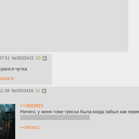
07:51
№
3503415
10
срался чутка
3503479
11:39
№
3503416
11
>>3503415
Ничего, у меня тоже тряска была когда забыл как пер
петуха в шапке и моче настучал
>>3503421