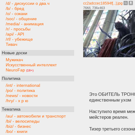
/d/ - дискуссии о два.ч
cc2adccec18594f[...].jpg
76Кб, 736x463
/b/ - бред
/o/ - оэкаки
/soc/ - общение
/media/ - анимация
/r/ - просьбы
/api/ - API
/rf/ - убежище
Тивач
Новые доски
Мужикач
Искусственный интеллект
NeuroFap
(18+)
Политика
/int/ - international
/po/ - политика
Это ОБИТЕЛЬ ТРОНОЛ
/news/ - новости
единственным ухом
/hry/ - х р ю
Тематика
Наступило время меж
/au/ - автомобили и транспорт
мейстеров реален.
/bi/ - велосипеды
/biz/ - бизнес
Тизер третьего сезон
/bo/ - книги