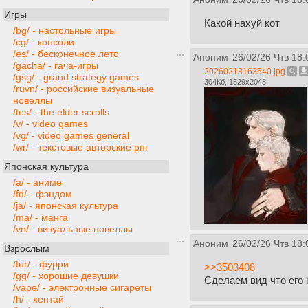
Игры
Какой нахуй кот
/bg/ - настольные игры
/cg/ - консоли
/es/ - бесконечное лето
Аноним
26/02/26 Чтв 18:
/gacha/ - гача-игры
20260218163540.jpg
/gsg/ - grand strategy games
304Кб, 1529x2048
/ruvn/ - российские визуальные
новеллы
/tes/ - the elder scrolls
/v/ - video games
/vg/ - video games general
/wr/ - текстовые авторские рпг
Японская культура
/a/ - аниме
/fd/ - фэндом
/ja/ - японская культура
/ma/ - манга
/vn/ - визуальные новеллы
Аноним
26/02/26 Чтв 18:
Взрослым
/fur/ - фурри
>>3503408
/gg/ - хорошие девушки
Сделаем вид что его
/vape/ - электронные сигареты
/h/ - хентай