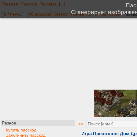
Главная
Пасскод
Реклама
[...]
[
b
/
news
/
+
]
Юзердоски
Каталог
Трекер
NSFW
Настройки
Разное
<<
Купить пасскод
Игра Престолов| Дом Др
Залогинить пасскод