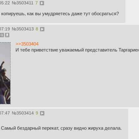
05:22
№
3503411
7
 копируешь, как вы умудряетесь даже тут обосраться?
07:19
№
3503413
8
>>3503404
И тебе приветствие уважаемый представитель Таргарие
07:47
№
3503414
9
Самый бездарный перекат, сразу видно жируха делала.