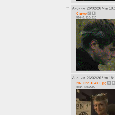
Аноним
26/02/26 Чтв 18:
Стикер
576Кб, 320x320
Аноним
26/02/26 Чтв 18:
20260225164308.jpg
31Кб, 636x545