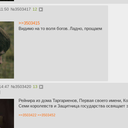
11:50
№
3503417
12
>>3503415
Видимо на то воля богов. Ладно, прощаем
14:47
№
3503420
13
Рейнира из дома Таргариенов, Первая своего имени, 
Семи королевств и Защитница государства освящает э
>>3503422
>>3503452