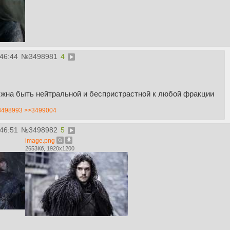
:46:44
№
3498981
4
лжна быть нейтральной и беспристрастной к любой фракции
3498993
>>3499004
:46:51
№
3498982
5
image.png
2653Кб, 1920x1200