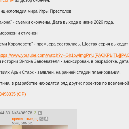
ll.com/-
их дозор окончен.
нциклопедия мира Игры Престолов.
акона" - съемки окончены. Дата выхода в июне 2026 года.
морожен и отменен.
ми Королевств" - премьера состоялась. Шестая серия выходит 
https://www.youtube.com/watch?v=Gh1bwImgPnU[РАСКРЫТЬ][Р
истории Эйгона Завоевателя - анонсирован, в разработке, дата
иях Арьи Старк - заявлен, на ранней стадии планирования.
тина, в разработке находятся ряд других проектов по вселенн
3498335 (OP)
:44:30
№
3498978
2
приветствие.jpg
55Кб, 640x661