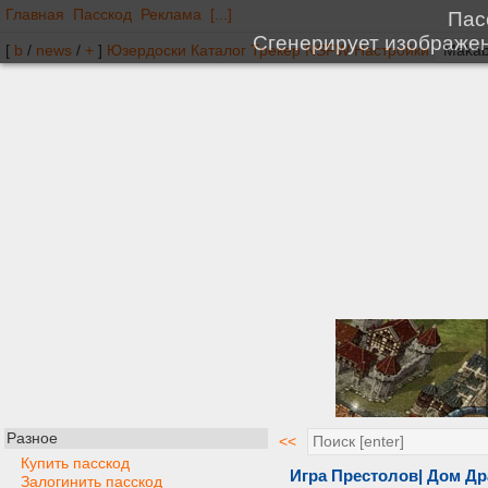
Главная
Пасскод
Реклама
[...]
[
b
/
news
/
+
]
Юзердоски
Каталог
Трекер
NSFW
Настройки
Разное
<<
Купить пасскод
Игра Престолов| Дом Др
Залогинить пасскод