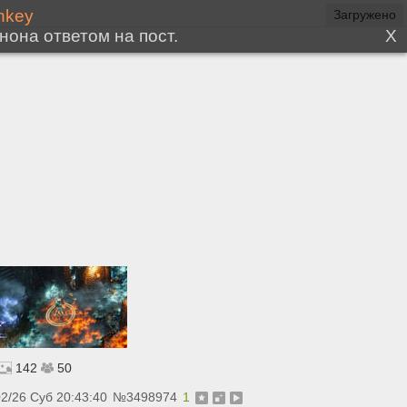
142
50
02/26 Суб 20:43:40
№
3498974
1