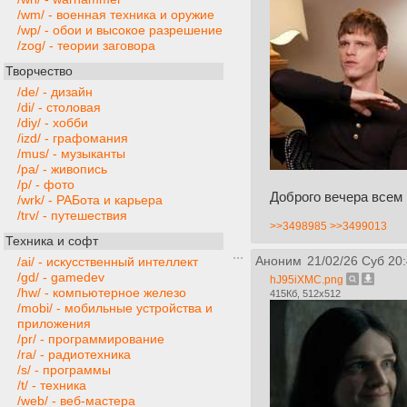
/wm/ - военная техника и оружие
/wp/ - обои и высокое разрешение
/zog/ - теории заговора
Творчество
/de/ - дизайн
/di/ - столовая
/diy/ - хобби
/izd/ - графомания
/mus/ - музыканты
/pa/ - живопись
/p/ - фото
Доброго вечера всем
/wrk/ - РАБота и карьера
/trv/ - путешествия
>>3498985
>>3499013
Техника и софт
Аноним
21/02/26 Суб 20
/ai/ - искусственный интеллект
/gd/ - gamedev
hJ95iXMC.png
/hw/ - компьютерное железо
415Кб, 512x512
/mobi/ - мобильные устройства и
приложения
/pr/ - программирование
/ra/ - радиотехника
/s/ - программы
/t/ - техника
/web/ - веб-мастера