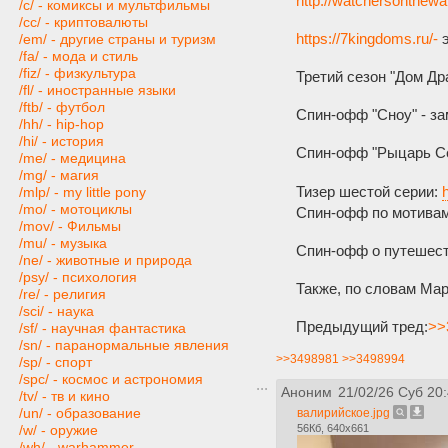
http://watchersonthewa
/c/ - комиксы и мультфильмы
/cc/ - криптовалюты
https://7kingdoms.ru/-
э
/em/ - другие страны и туризм
/fa/ - мода и стиль
/fiz/ - физкультура
Третий сезон "Дом Др
/fl/ - иностранные языки
/ftb/ - футбол
Спин-офф "Сноу" - за
/hh/ - hip-hop
/hi/ - история
Спин-офф "Рыцарь Се
/me/ - медицина
/mg/ - магия
Тизер шестой серии:
/mlp/ - my little pony
/mo/ - мотоциклы
Спин-офф по мотивам 
/mov/ - Фильмы
/mu/ - музыка
Спин-офф о путешеств
/ne/ - животные и природа
/psy/ - психология
Также, по словам Мар
/re/ - религия
/sci/ - наука
Предыдущий тред:
>>
/sf/ - научная фантастика
/sn/ - паранормальные явления
>>3498981
>>3498994
/sp/ - спорт
/spc/ - космос и астрономия
Аноним
21/02/26 Суб 20
/tv/ - тв и кино
/un/ - образование
валирийское.jpg
56Кб, 640x661
/w/ - оружие
/wh/ - warhammer