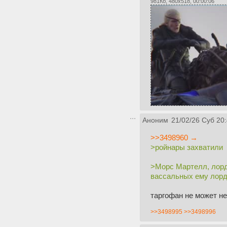
981Кб, 480x518, 00:00:06
Аноним
21/02/26 Суб 20
>>3498960 →
>ройнары захватили
>Морс Мартелл, лорд
вассальных ему лорд
таргофан не может не
>>3498995
>>3498996