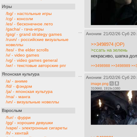
Игры
/bg/ - настольные игры
/cg/ - консоли
/es/ - бесконечное лето
/gacha/ - гача-игры
Аноним
21/02/26 Суб 20
/gsg/ - grand strategy games
/ruvn/ - российские визуальные
>>3498974 (OP)
новеллы
>ссать на зелень
/tes/ - the elder scrolls
/v/ - video games
некрасиво, шапка до
/vg/ - video games general
/wr/ - текстовые авторские рпг
>>3498988
>>3498989
>>
Японская культура
Аноним
21/02/26 Суб 20
/a/ - аниме
image.png
/fd/ - фэндом
3106Кб, 1919x1080
/ja/ - японская культура
/ma/ - манга
/vn/ - визуальные новеллы
Взрослым
/fur/ - фурри
/gg/ - хорошие девушки
/vape/ - электронные сигареты
/h/ - хентай