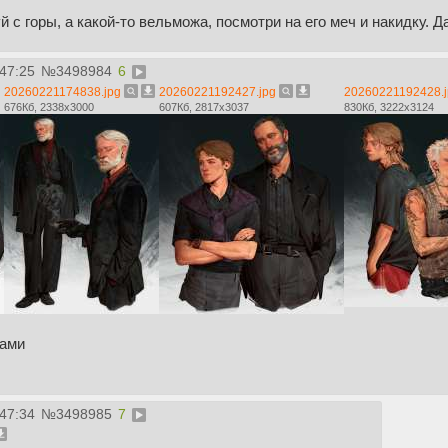
й с горы, а какой-то вельможа, посмотри на его меч и накидку. 
:47:25
№
3498984
6
20260221174838.jpg
20260221192427.jpg
20260221192428.j
676Кб, 2338x3000
607Кб, 2817x3037
830Кб, 3222x3124
ами
:47:34
№
3498985
7