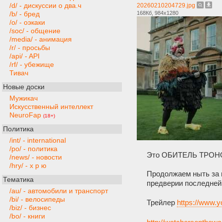
/d/ - дискуссии о два.ч
20260210204729.jpg
168Кб, 984x1280
/b/ - бред
/o/ - оэкаки
/soc/ - общение
/media/ - анимация
/r/ - просьбы
/api/ - API
/rf/ - убежище
Тивач
Новые доски
Мужикач
Искусственный интеллект
NeuroFap
(18+)
Политика
/int/ - international
/po/ - политика
Это ОБИТЕЛЬ ТРОНОЛО
/news/ - новости
/hry/ - х р ю
Продолжаем ныть за п
Тематика
предверии последней
/au/ - автомобили и транспорт
/bi/ - велосипеды
Трейлер
https://www
/biz/ - бизнес
/bo/ - книги