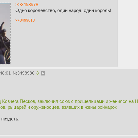
>>3498978
Одно королевство, один народ, один король!
>>3499013
:48:01
№
3498986
8
 Ковчега Песков, заключил союз с пришельцами и женился на Н
ов, рыцарей и оруженосцев, взявших в жены ройнарок
 пиздеть.