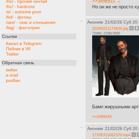
>>3498921 →
/ho/ - прочий хентай
Но он же не просто ху
/hc/ - hardcore
/e/ - extreme pron
/fet/ - фетиш
Аноним
21/02/26 Суб 20
/sex/ - секс и отношения
/fag/ - фагготрия
20260221174836.jpg
720Кб, 2338x3000
Ссылки
Канал в Telegram
Паблик в VK
Twitter
Обратная связь
twitter
e-mail
разбан
Бамп жирушными арт
>>3499045
Аноним
21/02/26 Суб 20
17205311062370.mp4