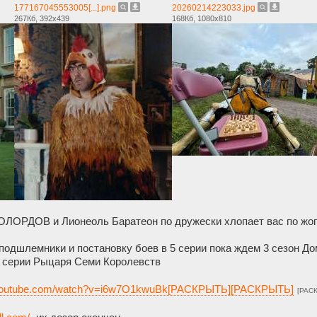
177167045553005[...].png
20260214223033.jpg
267Кб, 392x439
168Кб, 1080x810
РДОВ и Лионеоль Баратеон по дружески хлопает вас по жопе
одшлемники и постановку боев в 5 серии пока ждем 3 сезон Дом
 серии Рыцаря Семи Королевств
.youtube.com/watch?v=i6w7O1kwuBk[РАСКРЫТЬ][РАСКРЫТЬ]
[РАС