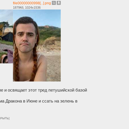
file00000000998[...].png
1879Кб, 1024x1536
 и освящает этот тред петушийской базой
а Дракона в Июне и ссать на зелень в
КРЫТЬ]