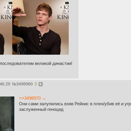
 последователям великой династии!
:46:29
№
3498980
3
>>3498970 →
Они сами залупились взяв Рейнис в плен/убив её и уг
заслуженный геноцид