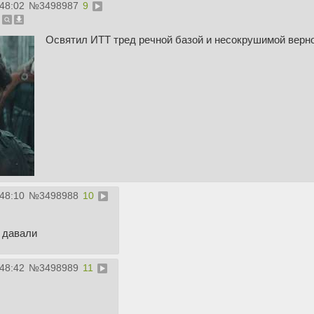
:48:02
№
3498987
9
Освятил ИТТ тред речной базой и несокрушимой верн
:48:10
№
3498988
10
 давали
:48:42
№
3498989
11