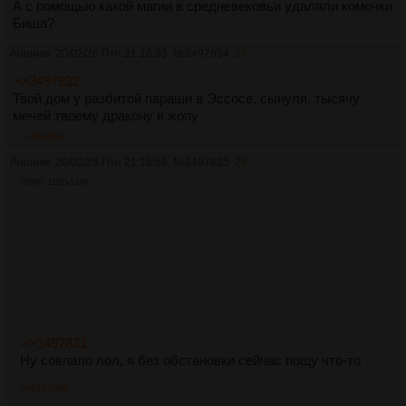
А с помощью какой магии в средневековьи удаляли комочки
Биша?
Аноним
20/02/26 Птн 21:16:33
№
3497834
25
>>3497832
Твой дом у разбитой параши в Эссосе, сынуля, тысячу
мечей твоему дракону в жопу
>>3497837
Аноним
20/02/26 Птн 21:16:59
№
3497835
26
208Кб, 1162x1348
>>3497831
Ну совпало лол, я без обстановки сейчас пощу что-то
>>3497982