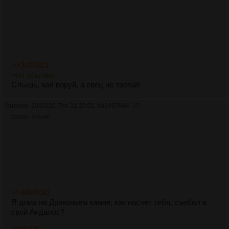
>>3497821
>по обычаю
Слышь, кал воруй, а овец не трогай!
Аноним
20/02/26 Птн 21:20:01
№
3497844
35
10115Кб, 540x480
>>3497830
Я дома на Драконьем камне, как насчет тебя, съебал в
свой Андалос?
>>3497849