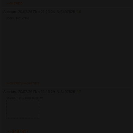
>>3497829
Аноним
20/02/26 Птн 21:13:24
№
3497825
16
956Кб, 1661x2362
>>3497828
>>3497833
Аноним
20/02/26 Птн 21:13:29
№
3497826
17
1630Кб, 1920x1080, 00:00:01
>>3497817