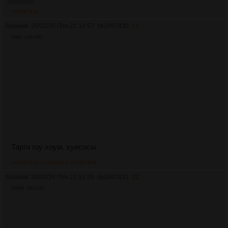
>>3497831
Аноним
20/02/26 Птн 21:14:57
№
3497830
21
20Кб, 240x360
Тарги гоу хоум, хуесосы
>>3497832
>>3497844
>>3497848
Аноним
20/02/26 Птн 21:15:20
№
3497831
22
106Кб, 562x491