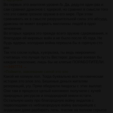
Во первых это аналогия уровня /b. Да, дедуля один раз и
сам сравнил драконов с ядеркой, но сравнил в смысле того
что это самое грозное оружие в его мире. При этом
сравнивать их в смысле разрушительной силы это абсурд,
драконы не может взорвать миллионы людей в одно
мгновение.
Во вторых ядерка это прежде всего оружие сдержавания, и
благодаря ей мировых войн и не было после 45 года. Не
будь ядерки, холодная война перешла бы в горячую сто
раз.
Так что сосни хуйца, хуегрызка, ты ведь неиронично
считаешь что лучше пусть Вестерос дальше воевал бы
каждое поколение, лишь бы не клятые ПОРАБОТИТЕЛИ.
>>3497774 →
>Поймите, завоевание силой это зло
Какой же копиум лол. Тогда буквально вся человеческая
история это злое зло. Бешеные деньги жителям
резерваций, угу. Прям обеднели пиндосы с этих выплат.
Они там в процессе целый континент получили с кучей
природных ресурсов и плодородной земли кстати.
Остальную шизу про благородную войну андалов с
перволюдами vs неблагородную войну валирийцев с
андалами даже разбирать лень, пчелик на полном серьезе