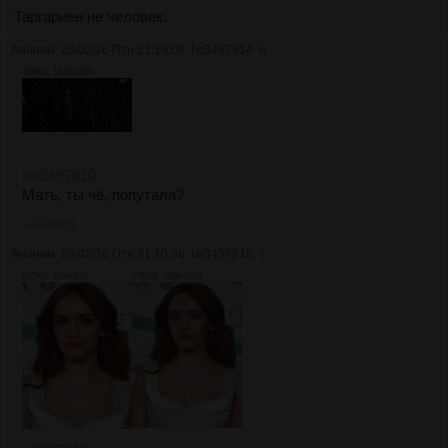
Таргариен не человек.
Аноним
20/02/26 Птн 21:10:08
№
3497814
6
169Кб, 1920x950
>>3497810
Мать, ты чё, попутала?
>>3497978
Аноним
20/02/26 Птн 21:10:38
№
3497815
7
205Кб, 619x826
276Кб, 768x1024