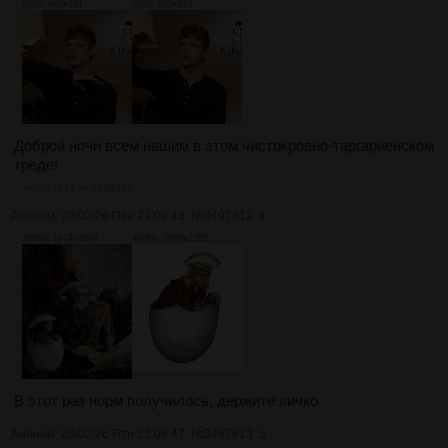
56Кб, 640x661
55Кб, 640x661
Доброй ночи всем нашим в этом чистокровно-таргариенском
треде!
>>3497817
>>3498327
Аноним
20/02/26 Птн 21:09:43
№
3497812
4
398Кб, 1674x2048
400Кб, 2000x2282
В этот раз норм получилось, держите яичко
Аноним
20/02/26 Птн 21:09:47
№
3497813
5