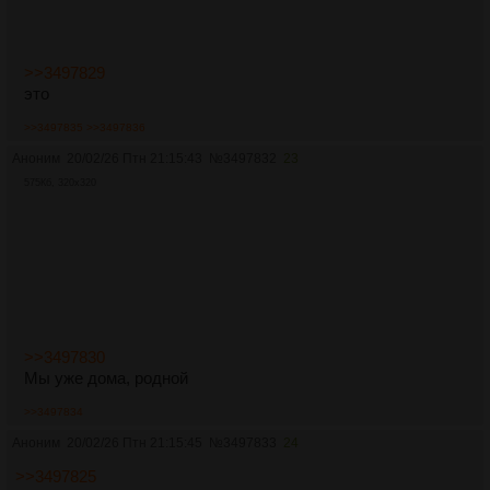
>>3497829
это
>>3497835
>>3497836
Аноним
20/02/26 Птн 21:15:43
№
3497832
23
575Кб, 320x320
>>3497830
Мы уже дома, родной
>>3497834
Аноним
20/02/26 Птн 21:15:45
№
3497833
24
>>3497825