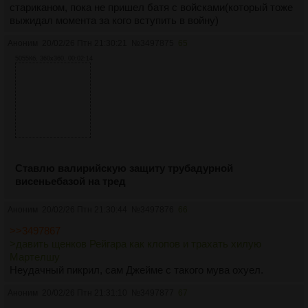
стариканом, пока не пришел батя с войсками(который тоже
выжидал момента за кого вступить в войну)
Аноним
20/02/26 Птн 21:30:21
№
3497875
65
5055Кб, 360x360, 00:02:14
Ставлю валирийскую защиту трубадурной
висеньебазой на тред
Аноним
20/02/26 Птн 21:30:44
№
3497876
66
>>3497867
>давить щенков Рейгара как клопов и трахать хилую
Мартелшу
Неудачный пикрил, сам Джейме с такого мува охуел.
Аноним
20/02/26 Птн 21:31:10
№
3497877
67