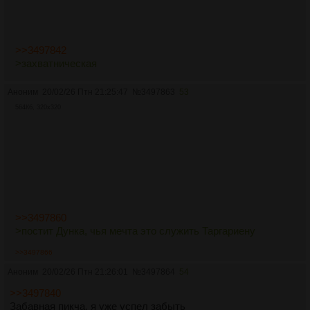
>>3497842
>захватническая
Аноним
20/02/26 Птн 21:25:47
№
3497863
53
564Кб, 320x320
>>3497860
>постит Дунка, чья мечта это служить Таргариену
>>3497866
Аноним
20/02/26 Птн 21:26:01
№
3497864
54
>>3497840
Забавная пикча, я уже успел забыть