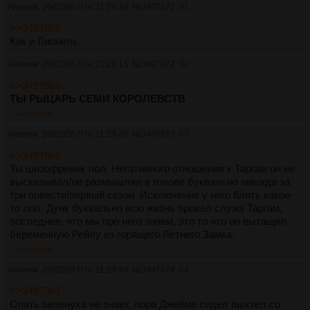
Аноним
20/02/26 Птн 21:29:10
№
3497871
61
>>3497866
Как и Лионель.
Аноним
20/02/26 Птн 21:29:13
№
3497872
62
>>3497868
ТЫ РЫЦАРЬ СЕМИ КОРОЛЕВСТВ
>>3497878
Аноним
20/02/26 Птн 21:29:45
№
3497873
63
>>3497866
Ты шизофреник лол. Негативного отношения к Таргам он не
высказывал/не размышлял в голове буквально никогда за
три повести/первый сезон. Исключение у него блять какое-
то лол. Дунк буквально всю жизнь провел служа Таргам,
последнее, что мы про него знаем, это то что он вытащил
беременную Рейлу из горящего Летнего Замка.
>>3497880
Аноним
20/02/26 Птн 21:29:49
№
3497874
64
>>3497867
Опять зеленуха не знает, лора Джейме сидел пыхтел со