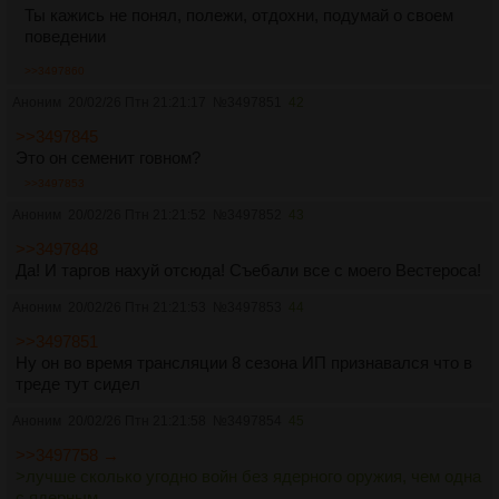
Ты кажись не понял, полежи, отдохни, подумай о своем
поведении
>>3497860
Аноним
20/02/26 Птн 21:21:17
№
3497851
42
>>3497845
Это он семенит говном?
>>3497853
Аноним
20/02/26 Птн 21:21:52
№
3497852
43
>>3497848
Да! И таргов нахуй отсюда! Съебали все с моего Вестероса!
Аноним
20/02/26 Птн 21:21:53
№
3497853
44
>>3497851
Ну он во время трансляции 8 сезона ИП признавался что в
треде тут сидел
Аноним
20/02/26 Птн 21:21:58
№
3497854
45
>>3497758 →
>лучше сколько угодно войн без ядерного оружия, чем одна
с ядерным