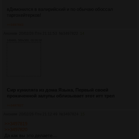
вДимонился в валирийский и по обычаю обоссал
таргохейтерков!
>>3497843
Аноним
20/02/26 Птн 21:11:53
№
3497822
14
1494Кб, 560x560, 00:00:06
Сир куниляга из дома Языка, Первый своей
прокаченной залупы облизывает этот итт трел
>>3497827
Аноним
20/02/26 Птн 21:12:49
№
3497824
15
>>3497819
>>3497820
Да как вы это делаете....