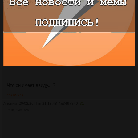
Аноним
20/02/26 Птн 21:17:59
№
3497839
30
211Кб, 298x552
Что он имеет ввиду....?
>>3497841
Аноним
20/02/26 Птн 21:18:48
№
3497840
31
620Кб, 1200x676