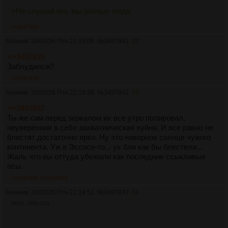
>Не слушай его, мы разные люди
>>3497864
Аноним
20/02/26 Птн 21:19:09
№
3497841
32
>>3497839
Заблудился?
>>3497845
Аноним
20/02/26 Птн 21:19:38
№
3497842
33
>>3497837
Ты же сам перед зеркалом их все утро полировал,
неуверенная в себе захватническая хуйня. И все равно не
блестят достаточно ярко. Ну это наверное солнце чужого
континента. Уж в Эссосе-то... ух бля как бы блестели...
Жаль что вы оттуда убежали как последние ссыкливые
псы.
>>3497850
>>3497862
Аноним
20/02/26 Птн 21:19:51
№
3497843
34
942Кб, 1050x1202