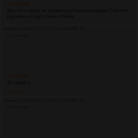
>>3497848
Даю пять минут на подмыться пока разогреваю Стронгов
в духовке и жду в своих покоях
Аноним
20/02/26 Птн 21:23:13
№
3497858
49
243Кб, 865x659
>>3497847
Ты ошибся..
>>3498174
Аноним
20/02/26 Птн 21:24:40
№
3497860
50
2573Кб, 540x400