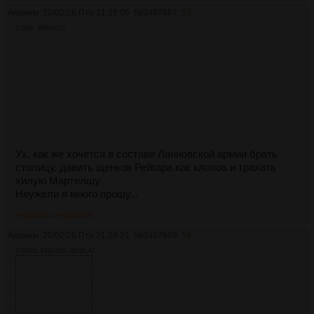
Аноним
20/02/26 Птн 21:28:05
№
3497867
57
129Кб, 868x1024
Ух, как же хочется в составе Ланновской армии брать
столицу, давить щенков Рейгара как клопов и трахать
хилую Мартелшу
Неужели я много прошу...
>>3497874
>>3497876
Аноним
20/02/26 Птн 21:28:21
№
3497868
58
1795Кб, 640x480, 00:00:47