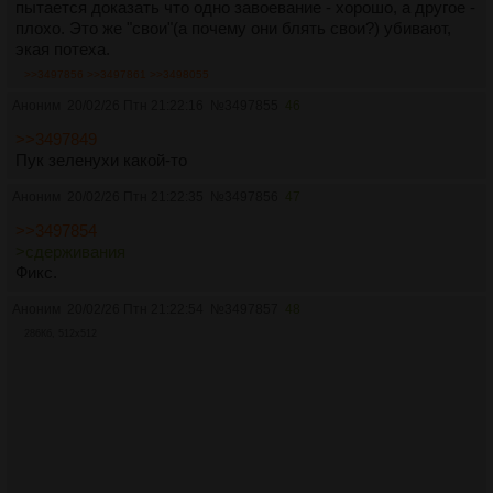
пытается доказать что одно завоевание - хорошо, а другое -
плохо. Это же "свои"(а почему они блять свои?) убивают,
экая потеха.
>>3497856
>>3497861
>>3498055
Аноним
20/02/26 Птн 21:22:16
№
3497855
46
>>3497849
Пук зеленухи какой-то
Аноним
20/02/26 Птн 21:22:35
№
3497856
47
>>3497854
>сдерживания
Фикс.
Аноним
20/02/26 Птн 21:22:54
№
3497857
48
286Кб, 512x512