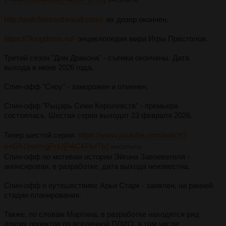
[РАСКРЫТЬ]
http://watchersonthewall.com/-
их дозор окончен.
https://7kingdoms.ru/-
энциклопедия мира Игры Престолов.
Третий сезон "Дом Дракона" - съемки окончены. Дата
выхода в июне 2026 года.
Спин-офф "Сноу" - заморожен и отменен.
Спин-офф "Рыцарь Семи Королевств" - премьера
состоялась. Шестая серия выходит 23 февраля 2026.
Тизер шестой серии:
https://www.youtube.com/watch?
v=Gh1bwImgPnU[РАСКРЫТЬ]
[РАСКРЫТЬ]
Спин-офф по мотивам истории Эйгона Завоевателя -
анонсирован, в разработке, дата выхода неизвестна.
Спин-офф о путешествиях Арьи Старк - заявлен, на ранней
стадии планирования.
Также, по словам Мартина, в разработке находятся ряд
других проектов по вселенной ПЛИО, в том числе