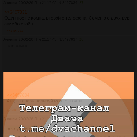
Аноним
20/02/26 Птн 21:17:05
№
3497836
27
>>3497831
Один пост с компа, второй с телефона. Семеню с двух рук
акимбо стайл
>>3497982
Аноним
20/02/26 Птн 21:17:43
№
3497837
28
566Кб, 320x320
>>3497834
Ага, а теперь полируй мои говнодавы
>>3497842
Аноним
20/02/26 Птн 21:17:52
№
3497838
29
Не слушай его, мы разные люди