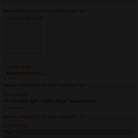
Аноним
20/02/26 Птн 21:13:30
№
3497827
18
11968Кб, 720x720, 00:00:34
>>3497822
Кунимейкерище....
Аноним
20/02/26 Птн 21:14:17
№
3497828
19
>>3497825
По постеру чую - хуйня будет невероятная
>>3497897
Аноним
20/02/26 Птн 21:14:56
№
3497829
20
>>3497824
Что?
Просто кидаю кунилягу типо поклоняется Рынечке до
сих пор