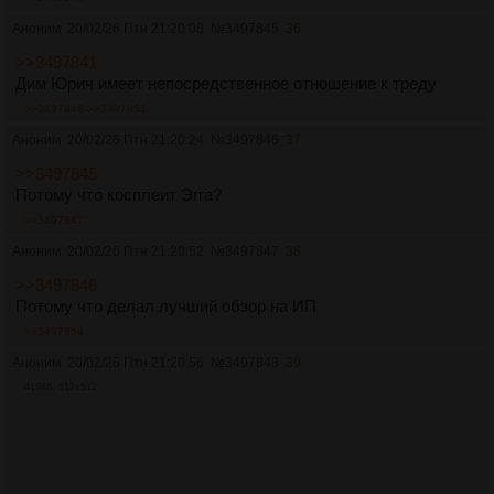
Аноним
20/02/26 Птн 21:20:08
№
3497845
36
>>3497841
Дим Юрич имеет непосредственное отношение к треду
>>3497846
>>3497851
Аноним
20/02/26 Птн 21:20:24
№
3497846
37
>>3497845
Потому что косплеит Эгга?
>>3497847
Аноним
20/02/26 Птн 21:20:52
№
3497847
38
>>3497846
Потому что делал лучший обзор на ИП
>>3497858
Аноним
20/02/26 Птн 21:20:56
№
3497848
39
415Кб, 512x512