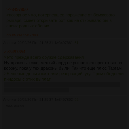
>>3497850
>позорное чмо, потерпевшее поражение от бомжевого
рыцаря, смеет открывать рот, как не открывало бы в
своих родных ебенях
>>3497863
>>3497865
Аноним
20/02/26 Птн 21:25:31
№
3497861
51
>>3497854
>это прежде всего оружие сдержавания
Ну драконы тоже, мелкий лорд не рыпнеться просто так на
корону, пока у тех драконы были. Так что еще плюс Таргам.
>Бешеные деньги жителям резерваций, угу. Прям обеднели
пиндосы с этих выплат
Ну им хоть платят, аналог индейцев на другом континенте
отправляют на "вахту" разве что
Аноним
20/02/26 Птн 21:25:37
№
3497862
52
97Кб, 762x719