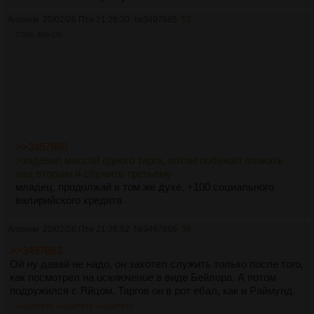
Аноним
20/02/26 Птн 21:26:30
№
3497865
55
572Кб, 320x320
>>3497860
>задавил массой одного тарга, потом побежал плакать
над вторым и служить третьему
младец, продолжай в том же духе, +100 социального
валирийского кредита
Аноним
20/02/26 Птн 21:26:52
№
3497866
56
>>3497863
Ой ну давай не надо, он захотел служить только после того,
как посмотрел на
исключение
в виде Бейлора. А потом
подружился с Яйцом. Таргов он в рот ебал, как и Раймунд.
>>3497870
>>3497871
>>3497873