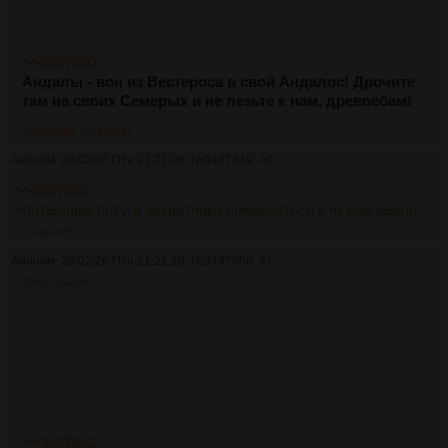
>>3497830
Андалы - вон из Вестероса в свой Андалос! Дрочите
там на своих Семерых и не лезьте к нам, древоебам!
>>3497852
>>3497857
Аноним
20/02/26 Птн 21:21:06
№
3497849
40
>>3497844
>потешные потуги захватчика примазаться к чужой земле.
>>3497855
Аноним
20/02/26 Птн 21:21:10
№
3497850
41
555Кб, 320x320
>>3497842