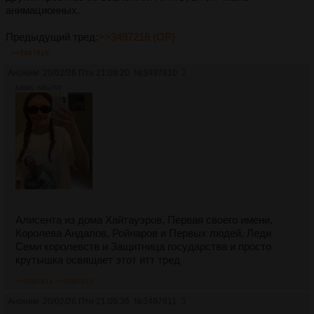
анимационных.
Предыдущий тред:
>>3497218 (OP)
>>3497818
Аноним
20/02/26 Птн 21:09:20
№
3497810
2
640Кб, 640x797
Алисента из дома Хайтауэров, Первая своего имени,
Королева Андалов, Ройнаров и Первых людей, Леди
Семи королевств и Защитница государства и просто
крутышка освящает этот итт тред
>>3497814
>>3497815
Аноним
20/02/26 Птн 21:09:36
№
3497811
3