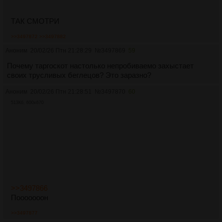
ТАК СМОТРИ
>>3497872
>>3497882
Аноним
20/02/26 Птн 21:28:29
№
3497869
59
Почему таргоскот настолько непробиваемо захыстает
своих трусливых беглецов? Это заразно?
Аноним
20/02/26 Птн 21:28:51
№
3497870
60
513Кб, 600x670
>>3497866
Пооооооон
>>3497877