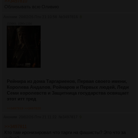
>>3497810
Облизывать всю Оливию
Аноним
20/02/26 Птн 21:10:58
№
3497816
8
1536Кб, 1080x1334
Рейнира из дома Таргариенов, Первая своего имени,
Королева Андалов, Ройнаров и Первых людей, Леди
Семи королевств и Защитница государства освящает
этот итт тред
>>3497819
>>3497820
Аноним
20/02/26 Птн 21:11:22
№
3497817
9
>>3497811
Кто там иронизировал что тарги на фашисты? Это что за