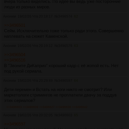
вчера только виделись. По идее вы ведь уже посторонние
люди из разных миров.
Аноним
19/02/26 Чтв 20:18:17
№
3496574
62
>>3496501
Сейм. Исключительно тоже только ради этого. Совершенно
наплевать на сюжет Каменской.
Аноним
19/02/26 Чтв 20:19:12
№
3496579
63
>>3496504
>>3496516
В "Звоните ДиКаприо" хороший кадр с её жопой есть. Нет
под рукой сериала.
Аноним
19/02/26 Чтв 20:29:49
№
3496597
64
Дети перемен и Встать на ноги никто не смотрит? Или
маркетологи стримингов не проплатили двачу за поддув
этих сериалов?
>>3496603
>>3496609
>>3496627
>>3496636
>>3496642
Аноним
19/02/26 Чтв 20:32:05
№
3496603
65
>>3496597