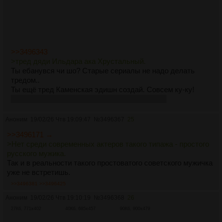
>>3496343
>тред дяди Ильдара ака Хрустальный.
Ты ебанувся чи шо? Старые сериалы не надо делать
тредом..
Ты ещё тред Каменская эдишн создай. Совсем ку-ку!
Да-да, скоро будет новый сериал Каменская.
Аноним
19/02/26 Чтв 19:09:47
№
3496367
25
>>3496171 →
>Нет среди современных актеров такого типажа - простого
русского мужика.
Так и в реальности такого простоватого советского мужичка
уже не встретишь.
>>3496381
>>3496425
Аноним
19/02/26 Чтв 19:10:19
№
3496368
26
27Кб, 771x402
40Кб, 685x457
90Кб, 900x479