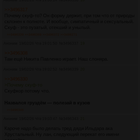
>>3496317
Почему скуф-то? Он форму держит, при том что от природы
склонен к полноте. И вообще, симпатичный и сексуальный.
Скуф - это пузатый, отекший и унылый.
>>3496339
>>3496369
>>3496372
>>3498271
Аноним
19/02/26 Чтв 19:01:50
№
3496337
19
>>3496308
Там ещё Никита Павленко играет. Наш слоняра.
Аноним
19/02/26 Чтв 19:02:52
№
3496339
20
>>3496330
>Почему скуф-то
Скуфкор потому что.
Назвался груздём — полезай в кузов
>>3496346
Аноним
19/02/26 Чтв 19:03:47
№
3496343
21
Кароче надо было делать тред дяди Ильдара ака
Хрустальный. Ну лан, следующий перекат его имени