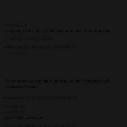
>>3496369
воу-воу, полехчи, крутой парень карла, мама смотрит.
>>3496409
>>3498633
>>3498641
Аноним
19/02/26 Чтв 19:16:17
№
3496407
33
124Кб, 720x304
А это Колян шепелявит или так звучит пресловутый
пермский говор?
Аноним
19/02/26 Чтв 19:17:13
№
3496409
34
>>3496369
>>3496397
Ля какой пирожочек
Аноним
19/02/26 Чтв 19:18:11
№
3496414
35