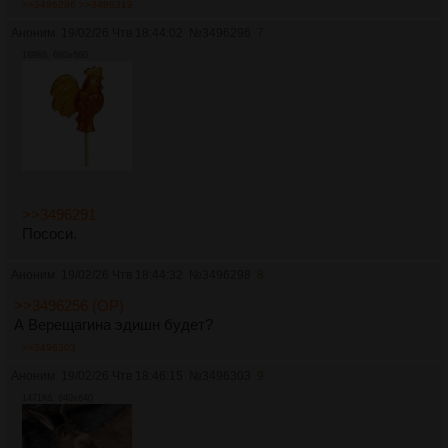
>>3496296
>>3496319
Аноним
19/02/26 Чтв 18:44:02
№
3496296
7
189Кб, 680x680
>>3496291
Пососи.
Аноним
19/02/26 Чтв 18:44:32
№
3496298
8
>>3496256 (OP)
А Верещагина эдишн будет?
>>3496303
Аноним
19/02/26 Чтв 18:46:15
№
3496303
9
1471Кб, 640x640