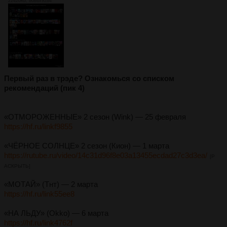
22420Кб, 8088x9284
Первый раз в трэде? Ознакомься со списком
рекомендаций (пик 4)
«ОТМОРОЖЕННЫЕ» 2 сезон (Wink) — 25 февраля
https://hf.ru/linkf9855
«ЧЁРНОЕ СОЛНЦЕ» 2 сезон (Кион) — 1 марта
https://rutube.ru/video/14c31d96f8e03a13455ecdad27c3d3ea/
[Р
АСКРЫТЬ]
«МОТАЙ» (Тнт) — 2 марта
https://hf.ru/link55ee8
«НА ЛЬДУ» (Okko) — 6 марта
https://hf.ru/link4762f