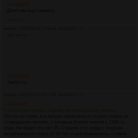
>>3496527
Долго им еще снимать.
>>3496541
Аноним
19/02/26 Чтв 19:58:44
№
3496541
60
110Кб, 960x720
>>3496537
Заебутся.
Аноним
19/02/26 Чтв 20:17:00
№
3496572
61
>>3496495
> благодаря моему старому ленинградскому корешу
Шутки шутками, а в натуре нарисовался на днях кореш из
стародавних времён, с которым близко знаком с 1990-го
года. Не видел его лет 25. Странно это, когда с людьми
встречаешься через 20-30 лет и разговариваешь, словно