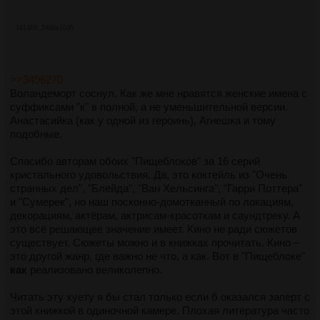
1814Кб, 2460x1030
>>3496270
Воландеморт соснул. Как же мне нравятся женские имена с
суффиксами "к" в полной, а не уменьшительной версии.
Анастасийка (как у одной из героинь), Агнешка и тому
подобные.
Спасибо авторам обоих "Пищеблоков" за 16 серий
кристального удовольствия. Да, это коктейль из "Очень
странных дел", "Блейда", "Ван Хельсинга", "Гарри Поттера"
и "Сумерек", но наш посконно-домотканный по локациям,
декорациям, актёрам, актрисам-красоткам и саундтреку. А
это всё решающее значение имеет. Кино не ради сюжетов
существует. Сюжеты можно и в книжках прочитать. Кино –
это другой жанр, где важно не что, а как. Вот в "Пищеблоке"
как
реализовано великолепно.
Читать эту хуету я бы стал только если б оказался заперт с
этой книжкой в одиночной камере. Плохая литература часто