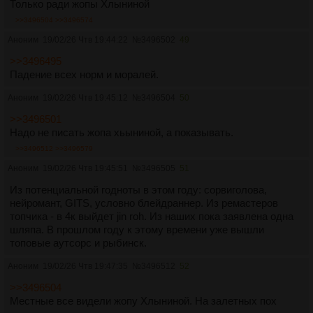
Только ради жопы Хлыниной
>>3496504
>>3496574
Аноним
19/02/26 Чтв 19:44:22
№
3496502
49
>>3496495
Падение всех норм и моралей.
Аноним
19/02/26 Чтв 19:45:12
№
3496504
50
>>3496501
Надо не писать жопа хьыниной, а показывать.
>>3496512
>>3496579
Аноним
19/02/26 Чтв 19:45:51
№
3496505
51
Из потенциальной годноты в этом году: сорвиголова,
нейромант, GITS, условно блейдраннер. Из ремастеров
топчика - в 4к выйдет jin roh. Из наших пока заявлена одна
шляпа. В прошлом году к этому времени уже вышли
топовые аутсорс и рыбинск.
Аноним
19/02/26 Чтв 19:47:35
№
3496512
52
>>3496504
Местные все видели жопу Хлыниной. На залетных пох