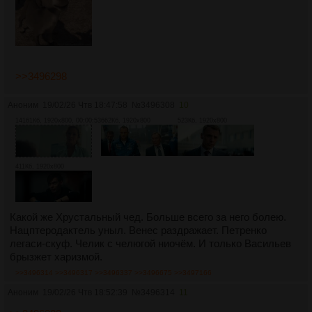
>>3496298
Аноним
19/02/26 Чтв 18:47:58
№
3496308
10
14161Кб, 1920x800, 00:00:53
662Кб, 1920x800
523Кб, 1920x800
411Кб, 1920x800
Какой же Хрустальный чед. Больше всего за него болею.
Нацптеродактель уныл. Венес раздражает. Петренко
легаси-скуф. Челик с челюгой ниочём. И только Васильев
брызжет харизмой.
>>3496314
>>3496317
>>3496337
>>3496675
>>3497166
Аноним
19/02/26 Чтв 18:52:39
№
3496314
11