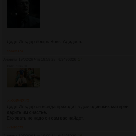
Дядя Ильдар ёбырь Вовы Адидаса.
>>3496474
Аноним
19/02/26 Чтв 18:58:28
№
3496326
17
137Кб, 1032x600
>>3496320
Дядя Ильдар он всегда приходит в дом одиноких матерей
дарить им счастье.
Его звать не надо он сам вас найдет.
>>3496675
Аноним
19/02/26 Чтв 19:00:14
№
3496330
18