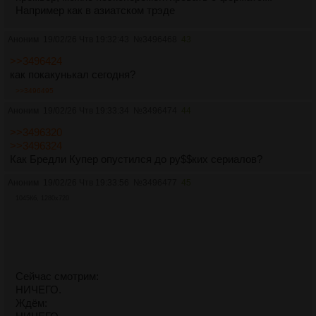
Например как в азиатском трэде
Аноним
19/02/26 Чтв 19:32:43
№
3496468
43
>>3496424
как покакунькал сегодня?
>>3496495
Аноним
19/02/26 Чтв 19:33:34
№
3496474
44
>>3496320
>>3496324
Как Бредли Купер опустился до ру$$ких сериалов?
Аноним
19/02/26 Чтв 19:33:56
№
3496477
45
1045Кб, 1280x720
Сейчас смотрим:
НИЧЕГО.
Ждём: