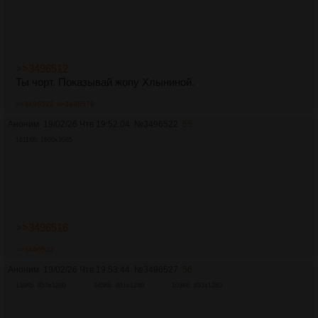
>>3496512
Ты чорт. Показывай жопу Хлыниной.
>>3496522
>>3496579
Аноним
19/02/26 Чтв 19:52:04
№
3496522
55
1611Кб, 1600x1065
>>3496516
>>3496532
Аноним
19/02/26 Чтв 19:53:44
№
3496527
56
139Кб, 853x1280
145Кб, 881x1280
103Кб, 853x1280