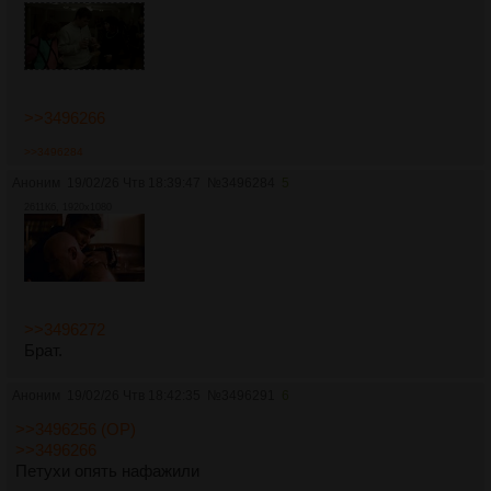
>>3496266
>>3496284
Аноним
19/02/26 Чтв 18:39:47
№
3496284
5
2611Кб, 1920x1080
>>3496272
Брат.
Аноним
19/02/26 Чтв 18:42:35
№
3496291
6
>>3496256 (OP)
>>3496266
Петухи опять нафажили