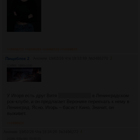
>>3496272
>>3496291
>>3496319
>>3499829
Пищеблок 2
Аноним
19/02/26 Чтв 18:33:49
№
3496270
3
3186Кб, 2460x1030
У Игоря есть друг Витя
(Цой, ясен хуй)
в Ленинградском
рок-клубе, и он предлагает Веронике переехать к нему в
Ленинград. Ясно. Игорь – басист Кино. Значит, он
выживет.
>>3496424
Аноним
19/02/26 Чтв 18:34:20
№
3496272
4
241Кб, 638x360, 00:00:03