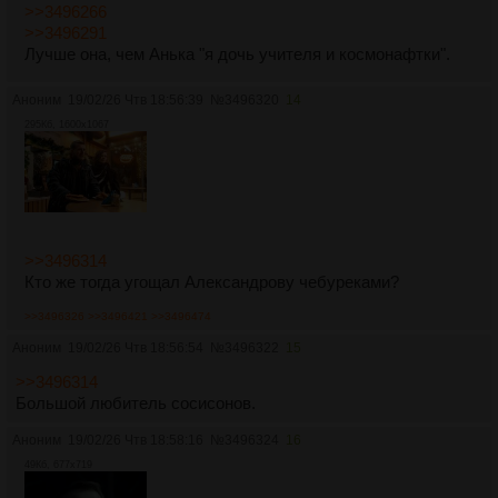
>>3496266
>>3496291
Лучше она, чем Анька "я дочь учителя и космонафтки".
Аноним
19/02/26 Чтв 18:56:39
№
3496320
14
295Кб, 1600x1067
>>3496314
Кто же тогда угощал Александрову чебуреками?
>>3496326
>>3496421
>>3496474
Аноним
19/02/26 Чтв 18:56:54
№
3496322
15
>>3496314
Большой любитель сосисонов.
Аноним
19/02/26 Чтв 18:58:16
№
3496324
16
49Кб, 677x719