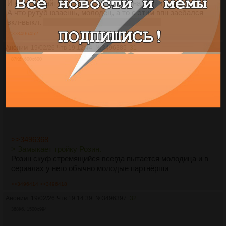
И еще, давайте уж до 1-1,5к постов на этот тред.
А что рутуб юзаешь, молодец, а то с этим впн заебался
вкл-выкл.
голосовалка не работает да и пох
>>3496452
Аноним
19/02/26 Чтв 19:12:44
№
3496385
31
87Кб, 600x600
>>3496368
> Замыкает тройку Розин.
Розин скуф стремящийся всегда пытается молодица и в
сериалах у него обычно молодые партнёрши
>>3496414
>>3496418
Аноним
19/02/26 Чтв 19:14:39
№
3496397
32
368Кб, 1500x994