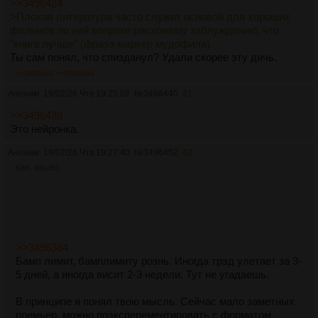
>>3496424
>Плохая литература часто служит основой для хороших
фильмов по ней вопреки расхожему заблуждению, что
"книга лучше" (фраза-маркер мудофила).
Ты сам понял, что спизданул? Удали скорее эту дичь.
>>3496440
>>3500484
Аноним
19/02/26 Чтв 19:25:02
№
3496440
41
>>3496438
Это нейронка.
Аноним
19/02/26 Чтв 19:27:40
№
3496452
42
62Кб, 630x353
>>3496384
Бамп лимит, бамплимиту рознь. Иногда трэд улетает за 3-
5 дней, а иногда висит 2-3 недели. Тут не угадаешь.
В принципе я понял твою мысль. Сейчас мало заметных
премьер, можно поэксперементировать с форматом.