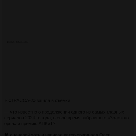
144Кб, 853x1280
⚡️ «ТРАССА-2» зашла в съёмки
— что известно о продолжении одного из самых главных
сериалов 2024-го года, в своё время забравшего «Золотого
орла» и премию АПКиТ?
🖤 сценарий хоть и написал автор оригинала Олег