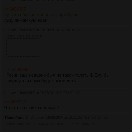
>>3496385
>у него обычно молодые партнёрши
лизу янковскую ебал
Аноним
19/02/26 Чтв 19:19:25
№
3496418
36
1782Кб, 1920x1080, 00:00:12
>>3496385
Розин ещё недавно был не такой толстый. Ему бы
схуднуть и норм будет выглядеть.
Аноним
19/02/26 Чтв 19:20:32
№
3496421
37
>>3496320
Что это за шайка педиков?
Пищеблок 2
Аноним
19/02/26 Чтв 19:21:05
№
3496424
38
2090Кб, 2460x1030
1674Кб, 2460x1030
2376Кб, 2460x1030