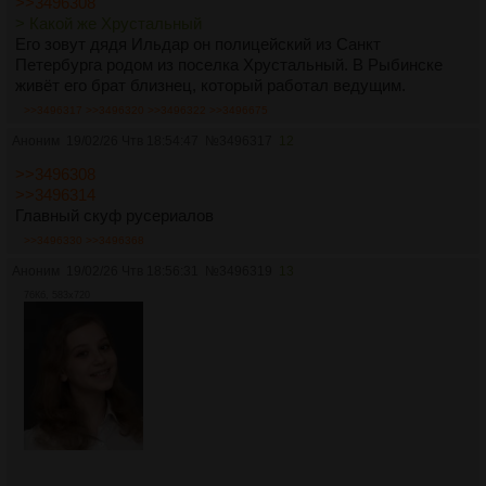
>>3496308
> Какой же Хрустальный
Его зовут дядя Ильдар он полицейский из Санкт
Петербурга родом из поселка Хрустальный. В Рыбинске
живёт его брат близнец, который работал ведущим.
>>3496317
>>3496320
>>3496322
>>3496675
Аноним
19/02/26 Чтв 18:54:47
№
3496317
12
>>3496308
>>3496314
Главный скуф русериалов
>>3496330
>>3496368
Аноним
19/02/26 Чтв 18:56:31
№
3496319
13
76Кб, 583x720