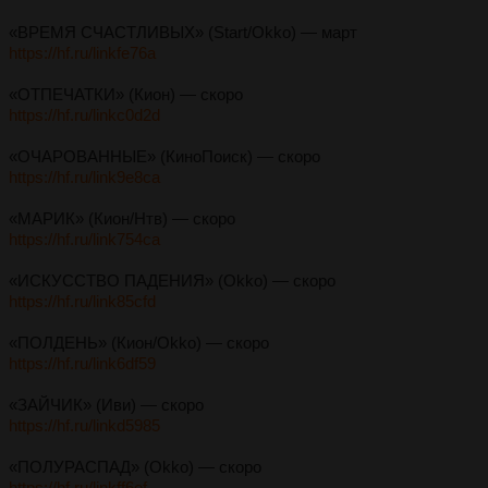
«ВРЕМЯ СЧАСТЛИВЫХ» (Start/Okko) — март
https://hf.ru/linkfe76a
«ОТПЕЧАТКИ» (Кион) — скоро
https://hf.ru/linkc0d2d
«ОЧАРОВАННЫЕ» (КиноПоиск) — скоро
https://hf.ru/link9e8ca
«МАРИК» (Кион/Нтв) — скоро
https://hf.ru/link754ca
«ИСКУССТВО ПАДЕНИЯ» (Okko) — скоро
https://hf.ru/link85cfd
«ПОЛДЕНЬ» (Кион/Okko) — скоро
https://hf.ru/link6df59
«ЗАЙЧИК» (Иви) — скоро
https://hf.ru/linkd5985
«ПОЛУРАСПАД» (Okko) — скоро
https://hf.ru/linkff6ef