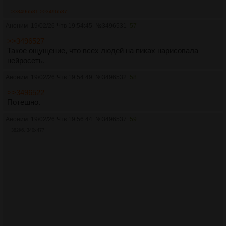
🖤 также в касте — Геннадий Блинов, Сергей Шайдаков,
>>3496531
>>3496537
Владимир Свирский, Михаил Хуранов, Фрол Фролов и Юрий
Аноним
19/02/26 Чтв 19:54:45
№
3496531
57
Быков («ЛИХИЕ») в одной из ролей!
>>3496527
🖤 съёмки в Воркуте и Москве / 8 серий выйдут в
Такое ощущение, что всех людей на пиках нарисовала
следующем году в Okko.
нейросеть.
Аноним
19/02/26 Чтв 19:54:49
№
3496532
58
>>3496522
Потешно.
Аноним
19/02/26 Чтв 19:56:44
№
3496537
59
382Кб, 340x477