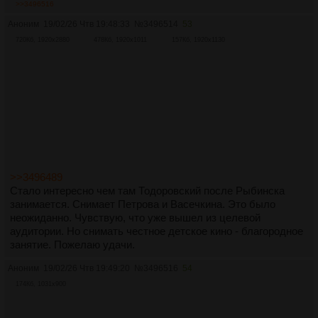
>>3496516
Аноним
19/02/26 Чтв 19:48:33
№
3496514
53
720Кб, 1920x2880
478Кб, 1920x1011
157Кб, 1920x1130
>>3496489
Стало интересно чем там Тодоровский после Рыбинска
занимается. Снимает Петрова и Васечкина. Это было
неожиданно. Чувствую, что уже вышел из целевой
аудитории. Но снимать честное детское кино - благородное
занятие. Пожелаю удачи.
Аноним
19/02/26 Чтв 19:49:20
№
3496516
54
174Кб, 1031x900