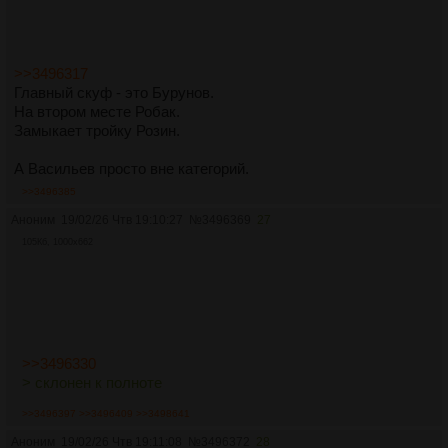
>>3496317
Главный скуф - это Бурунов.
На втором месте Робак.
Замыкает тройку Розин.
А Васильев просто вне категорий.
>>3496385
Аноним
19/02/26 Чтв 19:10:27
№
3496369
27
105Кб, 1000x662
>>3496330
> склонен к полноте
>>3496397
>>3496409
>>3498641
Аноним
19/02/26 Чтв 19:11:08
№
3496372
28