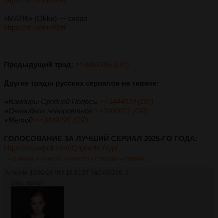
«МАЯК» (Okko) — скоро
https://hf.ru/linkf69ff
Предыдущий трэд:
>>3492296 (OP)
Другие трэды русских сериалов на тиваче:
⁕Вампиры Средней Полосы
>>3444019 (OP)
⁕Очевидное невероятное
>>3200971 (OP)
⁕Метод
>>3449395 (OP)
ГОЛОСОВАНИЕ ЗА ЛУЧШИЙ СЕРИАЛ 2025-ГО ГОДА:
https://strawpoll.com/Qrgew4zYryp/
>>3496291
>>3496298
>>3496384
>>3499259
>>3502094
Аноним
19/02/26 Чтв 18:31:37
№
3496266
2
358Кб, 615x925