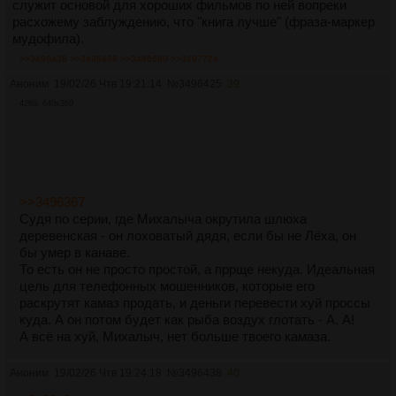
служит основой для хороших фильмов по ней вопреки
расхожему заблуждению, что "книга лучше" (фраза-маркер
мудофила).
>>3496438
>>3496468
>>3496660
>>3497724
Аноним
19/02/26 Чтв 19:21:14
№
3496425
39
42Кб, 640x360
>>3496367
Судя по серии, где Михалыча окрутила шлюха
деревенская - он лоховатый дядя, если бы не Лёха, он
бы умер в канаве.
То есть он не просто простой, а пррще некуда. Идеальная
цель для телефонных мошенников, которые его
раскрутят камаз продать, и деньги перевести хуй проссы
куда. А он потом будет как рыба воздух глотать - А, А!
А всё на хуй, Михалыч, нет больше твоего камаза.
Аноним
19/02/26 Чтв 19:24:18
№
3496438
40