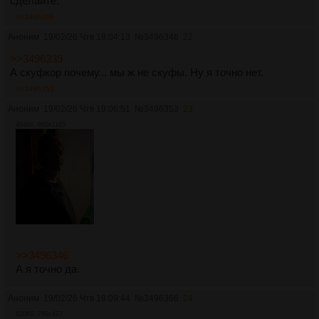
сделайте.
>>3496366
Аноним
19/02/26 Чтв 19:04:13
№
3496346
22
>>3496339
А скуфкор почему... мы ж не скуфы. Ну я точно нет.
>>3496353
Аноним
19/02/26 Чтв 19:06:51
№
3496353
23
494Кб, 960x1165
>>3496346
А я точно да.
Аноним
19/02/26 Чтв 19:09:44
№
3496366
24
620Кб, 760x427