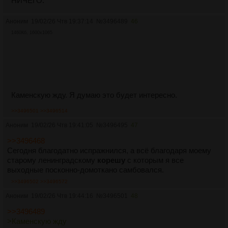
НИЧЕГО.
Аноним
19/02/26 Чтв 19:37:14
№
3496489
46
1460Кб, 1600x1065
Каменскую жду. Я думаю это будет интересно.
>>3496501
>>3496514
Аноним
19/02/26 Чтв 19:41:05
№
3496495
47
>>3496468
Сегодня благодатно испражнился, а всё благодаря моему
старому ленинградскому
корешу
с которым я все
выходные посконно-домоткано самбовался.
>>3496502
>>3496572
Аноним
19/02/26 Чтв 19:44:16
№
3496501
48
>>3496489
>Каменскую жду