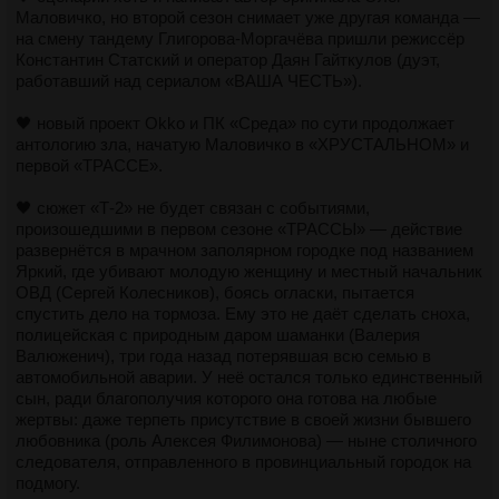
Маловичко, но второй сезон снимает уже другая команда —
на смену тандему Глигорова-Моргачёва пришли режиссёр
Константин Статский и оператор Даян Гайткулов (дуэт,
работавший над сериалом «ВАША ЧЕСТЬ»).
🖤 новый проект Okko и ПК «Среда» по сути продолжает
антологию зла, начатую Маловичко в «ХРУСТАЛЬНОМ» и
первой «ТРАССЕ».
🖤 сюжет «Т-2» не будет связан с событиями,
произошедшими в первом сезоне «ТРАССЫ» — действие
развернётся в мрачном заполярном городке под названием
Яркий, где убивают молодую женщину и местный начальник
ОВД (Сергей Колесников), боясь огласки, пытается
спустить дело на тормоза. Ему это не даёт сделать сноха,
полицейская с природным даром шаманки (Валерия
Валюженич), три года назад потерявшая всю семью в
автомобильной аварии. У неё остался только единственный
сын, ради благополучия которого она готова на любые
жертвы: даже терпеть присутствие в своей жизни бывшего
любовника (роль Алексея Филимонова) — ныне столичного
следователя, отправленного в провинциальный городок на
подмогу.