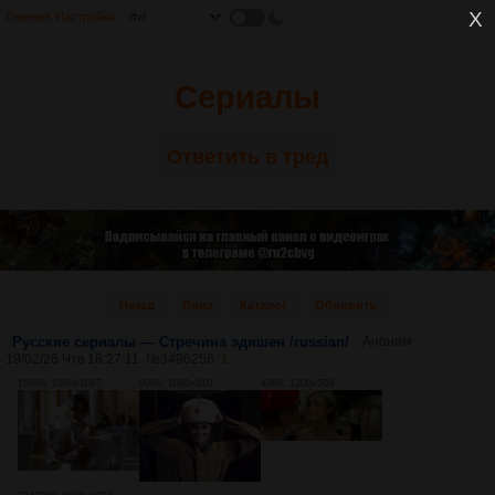
Главная
Настройки
Сериалы
Ответить в тред
Назад
Вниз
Каталог
Обновить
Русские сериалы — Стречина эдишен /russian/
Аноним
19/02/26 Чтв 18:27:11
№
3496256
1
158Кб, 1600x1067
99Кб, 1080x810
49Кб, 1200x503