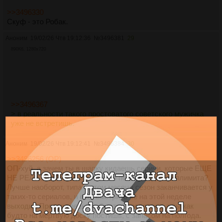
>>3496330
Скуф - это Робак.
Аноним
19/02/26 Чтв 19:12:36
№
3496381
29
890Кб, 1280x720
>>3496367
> в реальности такого простоватого советского мужичка
уже не встретишь.
Аноним
19/02/26 Чтв 19:12:41
№
3496384
30
>>3496256 (OP)
ОП-хуй, а зачем ты в шапку кидаешь серичи, которые ЕЩЕ
НЕ РЕЛИЗНУЛИСЬ, и
точно
не появятся до бамплимита?
Лучше наоборот, типа в этом месяце сезон заканчивается у
таких-то сериалов, и еще смотрите чё на этой неделе
выходит. Просто треды-то быстро пролетают, а ты как
будто на мертвую доску постишь, с запасом на полгода.