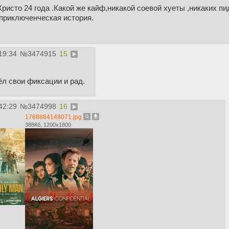
исто 24 года .Какой же кайф,никакой соевой хуеты ,никаких пид
 приключенческая история.
19:34
№
3474915
15
л свои фиксации и рад.
42:29
№
3474998
16
1768884148071.jpg
388Кб, 1200x1800