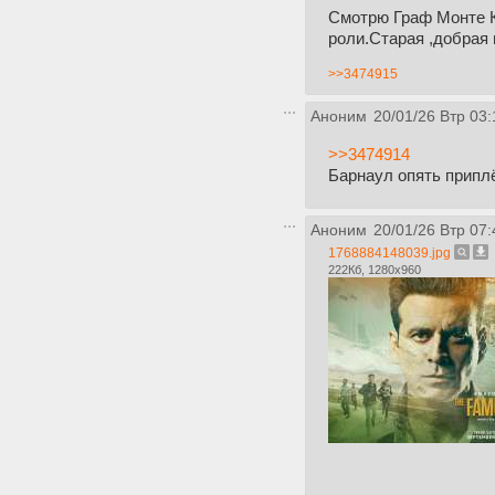
Смотрю Граф Монте Кр
роли.Старая ,добрая
>>3474915
Аноним
20/01/26 Втр 03:
>>3474914
Барнаул опять приплё
Аноним
20/01/26 Втр 07:
1768884148039.jpg
222Кб, 1280x960