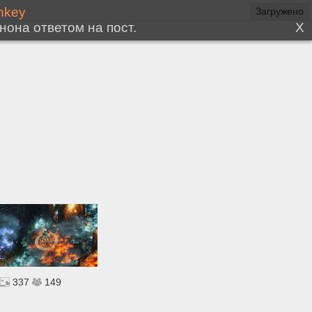
337
149