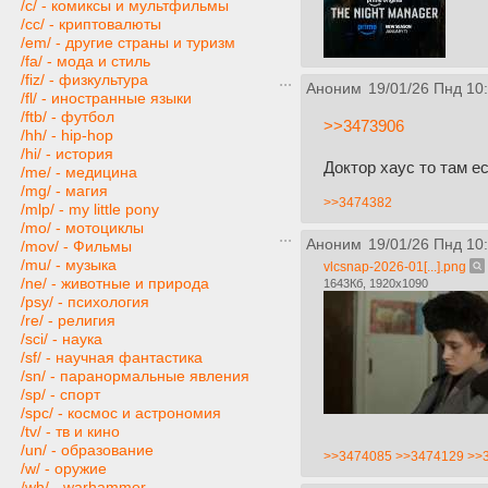
/c/ - комиксы и мультфильмы
/cc/ - криптовалюты
/em/ - другие страны и туризм
/fa/ - мода и стиль
/fiz/ - физкультура
Аноним
19/01/26 Пнд 10
/fl/ - иностранные языки
/ftb/ - футбол
>>3473906
/hh/ - hip-hop
/hi/ - история
Доктор хаус то там е
/me/ - медицина
/mg/ - магия
>>3474382
/mlp/ - my little pony
/mo/ - мотоциклы
Аноним
19/01/26 Пнд 10
/mov/ - Фильмы
/mu/ - музыка
vlcsnap-2026-01[...].png
/ne/ - животные и природа
1643Кб, 1920x1090
/psy/ - психология
/re/ - религия
/sci/ - наука
/sf/ - научная фантастика
/sn/ - паранормальные явления
/sp/ - спорт
/spc/ - космос и астрономия
/tv/ - тв и кино
/un/ - образование
>>3474085
>>3474129
>>
/w/ - оружие
/wh/ - warhammer