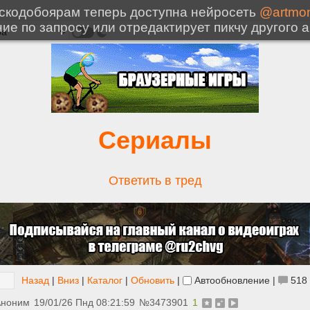
Сериалы
Ответить в тред
Назад
|
Вниз
|
Каталог
|
Обновить
|
Автообновление
|
518
Аноним
19/01/26 Пнд 08:21:59
№
3473901
1