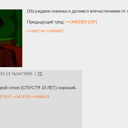
Обсуждаем новинки и делимся впечатлениями от 
Предыдущий тред:
>>3453355 (OP)
>>3487149
>>3494807
:33:13
№
3473906
2
орой сезон (СПУСТЯ 10 ЛЕТ) хороший.
473937
>>3474376
>>3496153