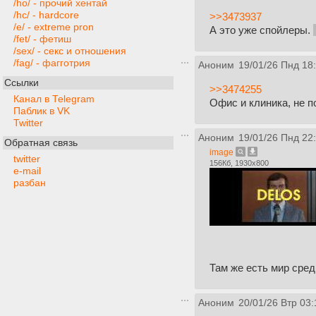
/ho/ - прочий хентай
/hc/ - hardcore
>>3473937
/e/ - extreme pron
А это уже спойлеры.
/fet/ - фетиш
/sex/ - секс и отношения
/fag/ - фагготрия
Аноним
19/01/26 Пнд 18
Ссылки
>>3474255
Канал в Telegram
Офис и клиника, не п
Паблик в VK
Twitter
Аноним
19/01/26 Пнд 22
Обратная связь
image
twitter
156Кб, 1930x800
e-mail
разбан
Там же есть мир сред
Аноним
20/01/26 Втр 03: