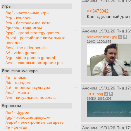
Аноним
19/01/26 Пнд 15
Игры
>>3473942
/bg/ - настольные игры
Кал, сделанный для 
/cg/ - консоли
/es/ - бесконечное лето
/gacha/ - гача-игры
Аноним
19/01/26 Пнд 16
/gsg/ - grand strategy games
blackmanscock.jpg
/ruvn/ - российские визуальные
114Кб, 1200x675
новеллы
/tes/ - the elder scrolls
/v/ - video games
/vg/ - video games general
/wr/ - текстовые авторские рпг
Японская культура
/a/ - аниме
/fd/ - фэндом
/ja/ - японская культура
Аноним
19/01/26 Пнд 17
/ma/ - манга
19.01.png
/vn/ - визуальные новеллы
380Кб, 1067x303
Взрослым
/fur/ - фурри
/gg/ - хорошие девушки
/vape/ - электронные сигареты
/h/ - хентай
Аноним
19/01/26 Пнд 17