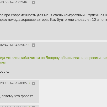
:40:58
№
3473946
5
п про современность для меня очень комфортный – тупейшая к
раж некогда хорошие актеры. Как будто мне снова лет 10 и по 
:02:47
№
3473967
6
рди мотался кабанчиком по Лондону обкашливать вопросики, раз
 там
oo лол
:28:19
№
3474085
7
, потому что форсят.