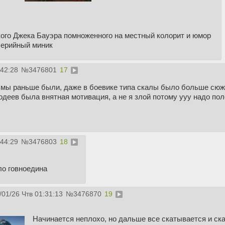
кого Джека Бауэра помноженного на местный колорит и юмор
серийный миник
:42:28
№
3476801
17
ьмы раньше были, даже в боевике типа скалы было больше сюже
одеев была внятная мотивация, а не я злой потому ууу надо по
:44:29
№
3476803
18
ло говноедина
/01/26 Чтв 01:31:13
№
3476870
19
Начинается неплохо, но дальше все скатывается и ск