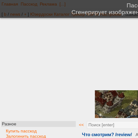
Главная
Пасскод
Реклама
[...]
[
b
/
news
/
+
]
Юзердоски
Каталог
Трекер
NSFW
Настройки
Разное
<<
Купить пасскод
Что смотрим? /review/
Залогинить пасскод