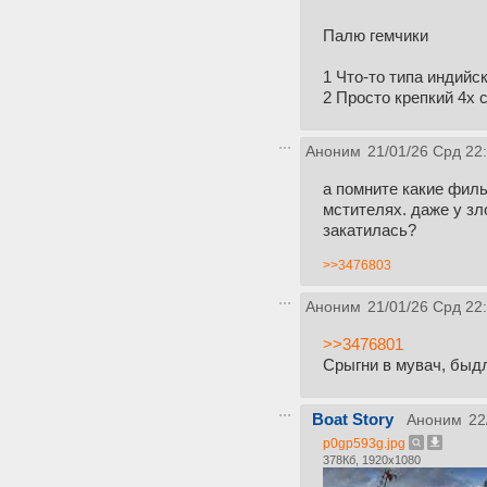
Палю гемчики
1 Что-то типа индийс
2 Просто крепкий 4х 
Аноним
21/01/26 Срд 22
а помните какие фил
мстителях. даже у зл
закатилась?
>>3476803
Аноним
21/01/26 Срд 22
>>3476801
Срыгни в мувач, быд
Boat Story
Аноним
22
p0gp593g.jpg
378Кб, 1920x1080