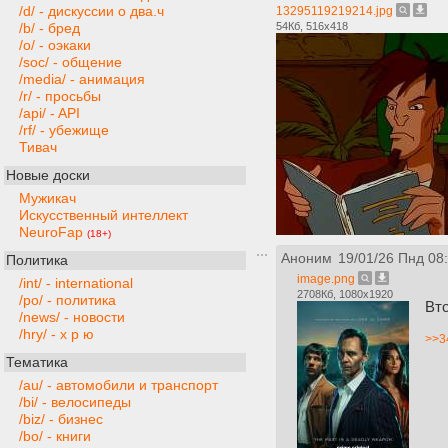
/d/ - дискуссии о два.ч
13295119219214.jpg
54Кб, 516x418
/b/ - бред
/o/ - оэкаки
/soc/ - общение
/media/ - анимация
/r/ - просьбы
/api/ - API
/rf/ - убежище
Тивач
Новые доски
Мужикач
Искусственный интеллект
NeuroFap
(18+)
Аноним
19/01/26 Пнд 08
Политика
image.png
/int/ - international
2708Кб, 1080x1920
/po/ - политика
Вт
/news/ - новости
/hry/ - х р ю
>>3
Тематика
/au/ - автомобили и транспорт
/bi/ - велосипеды
/biz/ - бизнес
/bo/ - книги