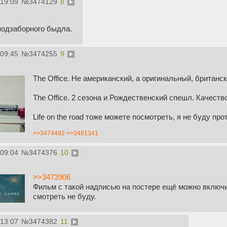
:19:09
№
3474129
8
подзаборного быдла.
:09:45
№
3474255
9
The Office. Не американский, а оригинальный, британск
The Office. 2 сезона и Рождественский спешл. Качество
Life on the road тоже можете посмотреть, я не буду про
>>3474492
>>3481341
:09:04
№
3474376
10
>>3473906
Фильм с такой надписью на постере ещё можно включи
смотреть не буду.
:13:07
№
3474382
11