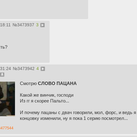
:18:11
№
3473937
3
сть?
:31:24
№
3473942
4
Смотрю
СЛОВО ПАЦАНА
Какой же винчик, господи
Из гг я скорее Пальто...
И почему пацаны с двач говорили, мол, форс, и ведь 
концовку изменили, ну я пока 1 серию посмотрел...
3477544