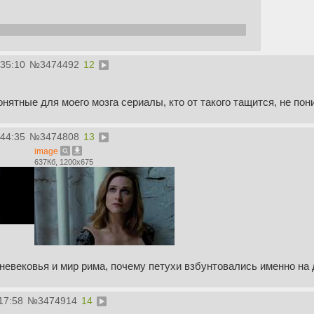
Тот случай когда труп показали, а он ещё жив, сука
:35:10
№
3474492
12
онятные для моего мозга сериалы, кто от такого тащится, не пон
:44:35
№
3474808
13
image
637Кб, 1200x675
невековья и мир рима, почему петухи взбунтовались именно на
17:58
№
3474914
14