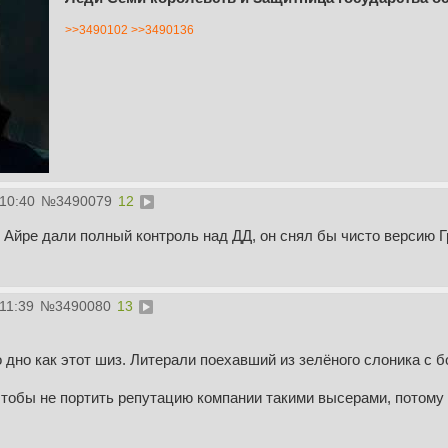
>>3490102
>>3490136
:10:40
№
3490079
12
 Айре дали полный контроль над ДД, он снял бы чисто версию 
11:39
№
3490080
13
 дно как этот шиз. Литерали поехавший из зелёного слоника с
тобы не портить репутацию компании такими высерами, потому ч