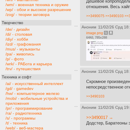
Дешёвое копроподели
/wm/ - военная техника и оружие
отношения. Весь хайп
/wp/ - обои и высокое разрешение
/zog/ - теории заговора
>>3490075
>>3490103
>>
Творчество
Аноним
11/02/26 Срд 18
/de/ - дизайн
image.png
/di/ - столовая
64Кб, 785x288
/diy/ - хобби
/izd/ - графомания
/mus/ - музыканты
/pa/ - живопись
/p/ - фото
/wrk/ - РАБота и карьера
/trv/ - путешествия
Аноним
11/02/26 Срд 18
Техника и софт
Скромное произведен
/ai/ - искусственный интеллект
непосредственное отн
/gd/ - gamedev
/hw/ - компьютерное железо
>>3490103
/mobi/ - мобильные устройства и
приложения
Аноним
11/02/26 Срд 19
/pr/ - программирование
/ra/ - радиотехника
>>3490017 →
/s/ - программы
Додстер, Баратеоны э
/t/ - техника
/web/ - веб-мастера