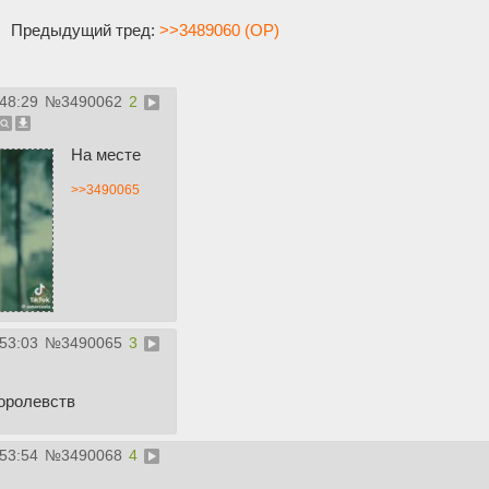
Предыдущий тред:
>>3489060 (OP)
:48:29
№
3490062
2
На месте
>>3490065
:53:03
№
3490065
3
оролевств
:53:54
№
3490068
4