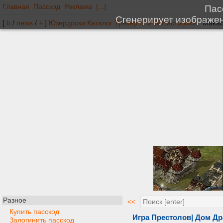
Главная
Пасскод
Реклама
[...]
[
b
/
news
/
+
]
Юзердоски
Каталог
Трекер
NSFW
Настройки
Разное
<<
Купить пасскод
Игра Престолов| Дом Др
Залогинить пасскод