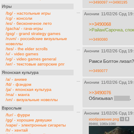
>>3490097
>>3490195
Игры
/bg/ - настольные игры
Аноним
11/02/26 Срд 19
/cg/ - консоли
/es/ - бесконечное лето
>>3490068
/gacha/ - гача-игры
>Райан/Сарочка, спок
/gsg/ - grand strategy games
/ruvn/ - российские визуальные
>>3490080
новеллы
/tes/ - the elder scrolls
Аноним
11/02/26 Срд 19
/v/ - video games
/vg/ - video games general
Рамси Болтон лизал?
/wr/ - текстовые авторские рпг
>>3490077
Японская культура
/a/ - аниме
Аноним
11/02/26 Срд 19
/fd/ - фэндом
/ja/ - японская культура
>>3490076
/ma/ - манга
Облизывал
сосиску
.
/vn/ - визуальные новеллы
Взрослым
Аноним
11/02/26 Срд 19
/fur/ - фурри
изображение.png
/gg/ - хорошие девушки
894Кб, 1080x1080
/vape/ - электронные сигареты
/h/ - хентай