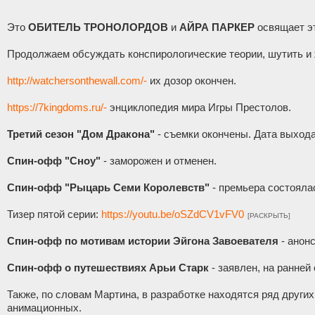
Это
ОБИТЕЛЬ ТРОНОЛОРДОВ
и
АЙРА ПАРКЕР
освящает эт
Продолжаем обсуждать конспирологические теории, шутить 
http://watchersonthewall.com/-
их дозор окончен.
https://7kingdoms.ru/-
энциклопедия мира Игры Престолов.
Третий сезон "Дом Дракона"
- съемки окончены. Дата выхода
Спин-офф "Сноу"
- заморожен и отменен.
Спин-офф "Рыцарь Семи Королевств"
- премьера состояла
Тизер пятой серии:
https://youtu.be/oSZdCV1vFV0
[РАСКРЫТЬ]
Спин-офф по мотивам истории Эйгона Завоевателя
- анонс
Спин-офф о путешествиях Арьи Старк
- заявлен, на ранней
Также, по словам Мартина, в разработке находятся ряд други
анимационных.