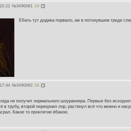
:15:22
№
3490081
14
Ебать тут додика порвало, аж в потонувшем треде сп
:17:44
№
3490082
15
когда не получит нормального шоураннера. Первые без исходно
ё в трубу, второй перекроил лор, растянул всё что можно и нас
насрал. Какое то проклятие ёбаное.