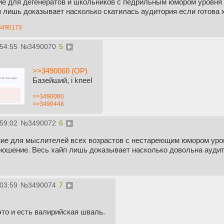
е для дегенератов и школьников с педрильным юмором уровня 
 лишь доказывает насколько скатилась аудитория если готова х
3490173
:54:55
№
3490070
5
>>3490060 (OP)
Базейший, i kneel
>>3490080
>>3490446
:59:02
№
3490072
6
ие для мыслителей всех возрастов с нестареющим юмором уро
ошение. Весь хайп лишь доказывает насколько довольна аудито
:03:59
№
3490074
7
то и есть валирийская шваль.