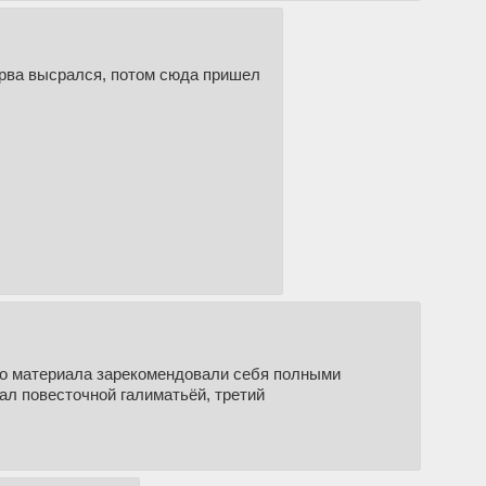
ерва высрался, потом сюда пришел
го материала зарекомендовали себя полными
рал повесточной галиматьёй, третий