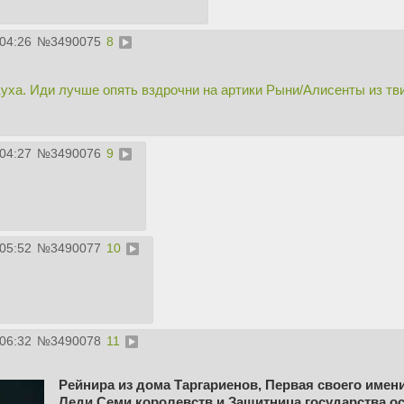
:04:26
№
3490075
8
уха. Иди лучше опять вздрочни на артики Рыни/Алисенты из тв
:04:27
№
3490076
9
:05:52
№
3490077
10
:06:32
№
3490078
11
Рейнира из дома Таргариенов, Первая своего имен
Леди Семи королевств и Защитница государства ос