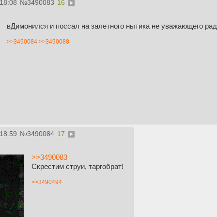
:18:08
№
3490083
16
вДимонился и поссал на залетного нытика не уважающего рад
>>3490084
>>3490088
:18:59
№
3490084
17
>>3490083
Скрестим струи, таргобрат!
>>3490494