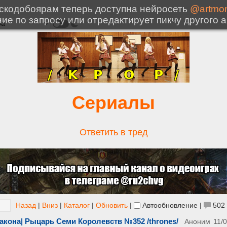
Сериалы
Ответить в тред
Назад
|
Вниз
|
Каталог
|
Обновить
|
Автообновление
|
502
акона| Рыцарь Семи Королевств №352 /thrones/
Аноним
11/