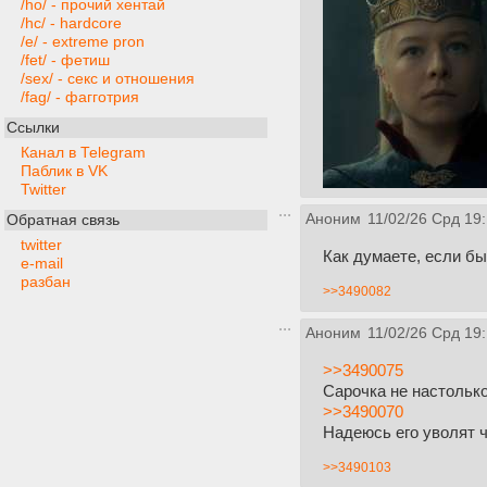
/ho/ - прочий хентай
/hc/ - hardcore
/e/ - extreme pron
/fet/ - фетиш
/sex/ - секс и отношения
/fag/ - фагготрия
Ссылки
Канал в Telegram
Паблик в VK
Twitter
Аноним
11/02/26 Срд 19
Обратная связь
twitter
Как думаете, если бы
e-mail
разбан
>>3490082
Аноним
11/02/26 Срд 19:
>>3490075
Сарочка не настолько
>>3490070
Надеюсь его уволят ч
>>3490103