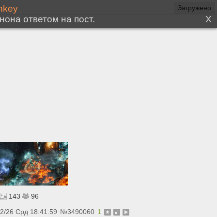
143
96
02/26 Срд 18:41:59
№
3490060
1