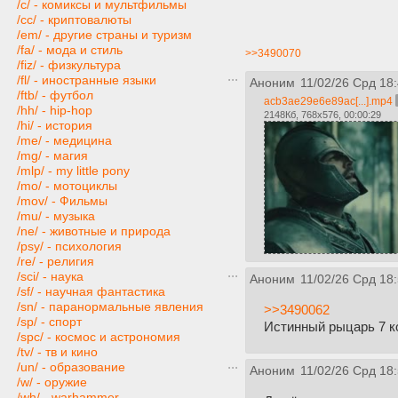
/c/ - комиксы и мультфильмы
/cc/ - криптовалюты
/em/ - другие страны и туризм
/fa/ - мода и стиль
>>3490070
/fiz/ - физкультура
/fl/ - иностранные языки
Аноним
11/02/26 Срд 18
/ftb/ - футбол
acb3ae29e6e89ac[...].mp4
/hh/ - hip-hop
2148Кб, 768x576, 00:00:29
/hi/ - история
/me/ - медицина
/mg/ - магия
/mlp/ - my little pony
/mo/ - мотоциклы
/mov/ - Фильмы
/mu/ - музыка
/ne/ - животные и природа
/psy/ - психология
/re/ - религия
/sci/ - наука
Аноним
11/02/26 Срд 18
/sf/ - научная фантастика
/sn/ - паранормальные явления
>>3490062
/sp/ - спорт
Истинный рыцарь 7 к
/spc/ - космос и астрономия
/tv/ - тв и кино
/un/ - образование
Аноним
11/02/26 Срд 18
/w/ - оружие
/wh/ - warhammer