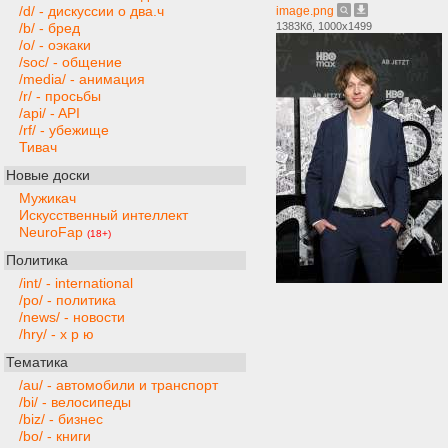
/d/ - дискуссии о два.ч
image.png
1383Кб, 1000x1499
/b/ - бред
/o/ - оэкаки
/soc/ - общение
/media/ - анимация
/r/ - просьбы
/api/ - API
/rf/ - убежище
Тивач
Новые доски
Мужикач
Искусственный интеллект
NeuroFap
(18+)
Политика
/int/ - international
/po/ - политика
/news/ - новости
/hry/ - х р ю
Тематика
/au/ - автомобили и транспорт
/bi/ - велосипеды
/biz/ - бизнес
/bo/ - книги