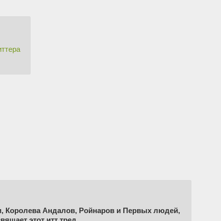
иттера
и, Королева Андалов, Ройнаров и Первых людей,
вящает этот итт тред