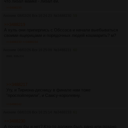
что лизал мамке - лизал ей.
>>3488235
Аноним
08/02/26 Вск 16:24:23
№
3488230
59
>>3488219
А хуль они приперлись с Обссоса и начали выебываться
своими ящерицами и порядочных людей кошмарить? м?
>>3488233
>>3488234
Аноним
08/02/26 Вск 16:25:09
№
3488231
60
89Кб, 838x374
>>3488217
Угу, и Тириона-десницу в финале нам тоже
"проспойлерили", и Самсу-королевну.
>>3488242
Аноним
08/02/26 Вск 16:25:14
№
3488233
61
>>3488230
А почему бы и нет? Кто-то должен был, рано или поздно