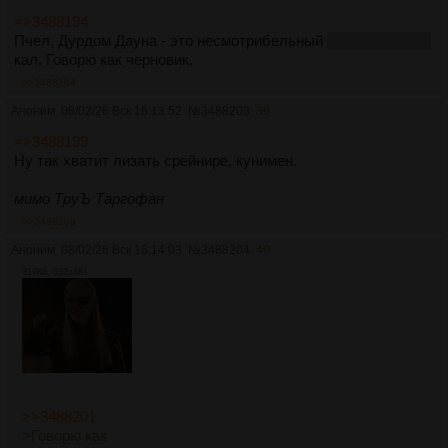
>>3488194
Пчел, Дурдом Дауна - это несмотрибельный
без навигатора
кал. Говорю как черновик.
>>3488204
Аноним
08/02/26 Вск 16:13:52
№
3488203
39
>>3488199
Ну так хватит лизать срейнире, кунимен.
мимо ТруЪ Таргофан
>>3488208
Аноним
08/02/26 Вск 16:14:03
№
3488204
40
319Кб, 532x461
>>3488201
>Говорю как