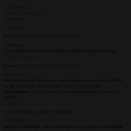
>>3488228
>А он тут при чем?
Кхе кхе.
>>3488241
Аноним
08/02/26 Вск 16:28:34
№
3488241
68
>>3488239
Это глюки под наркотой. Факта лизания пизды не было.
>>3488243
>>3488248
Аноним
08/02/26 Вск 16:28:53
№
3488242
69
>>3488231
Мартыня может пиздеть о чем угодно сколько хочет. Пока
он не выпустит ПЛиО полностью - его слова не
проверяемы. Он сто раз на дню передумывает и ноль раз
пишет.
>>3488250
Аноним
08/02/26 Вск 16:29:35
№
3488243
70
>>3488241
Дима, не кипишуй. Никто никому не расскажет, там бобров