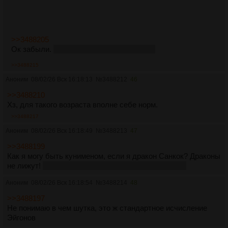
>>3488205
Ок забыли.
Надо бы тоже по пивку дать.
>>3488215
Аноним
08/02/26 Вск 16:18:13
№
3488212
46
>>3488210
Хз, для такого возраста вполне себе норм.
>>3488217
Аноним
08/02/26 Вск 16:18:49
№
3488213
47
>>3488199
Как я могу быть кунименом, если я дракон Санкок? Драконы
не лижут!
А вот тебя сожрать и высрать - самое то
Аноним
08/02/26 Вск 16:18:54
№
3488214
48
>>3488197
Не понимаю в чем шутка, это ж стандартное исчисление
Эйгонов