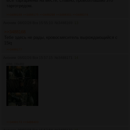
Все Таргариены на месте, славно, провозглашаю это
тарготредом.
>>3488169
>>3488175
>>3488298
>>3488301
>>3488374
Аноним
08/02/26 Вск 15:55:10
№
3488169
13
>>3488168
Тебе здесь не рады, кровосмеситель вырождающийся с
15iq
>>3488177
Аноним
08/02/26 Вск 15:57:15
№
3488171
14
87Кб, 720x902
>>3488173
>>3488403