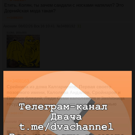
Етить, Колян, ты зачем сандали с носками напялил? Это
Дорнийская мода такая?
>>3488200
Аноним
08/02/26 Вск 16:10:41
№
3488192
31
510Кб, 900x900
>>3488163
Срейнира из дома Калгариенов, Первая своего
позорного имени, Калолева Андалов, Сройнаров и
Первых блядей, Леди Семи калолевств и Заshitница
государства освящает этот итт тред своей вонью
>>3488199
Аноним
08/02/26 Вск 16:10:51
№
3488193
32
21945Кб, 360x360, 00:02:46