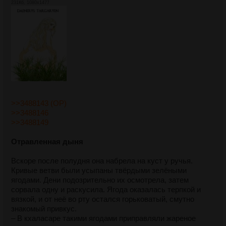
231Кб, 1080x1477
>>3488143 (OP)
>>3488146
>>3488149
Отравленная дыня
Вскоре после полудня она набрела на куст у ручья.
Кривые ветви были усыпаны твёрдыми зелёными
ягодами. Дени подозрительно их осмотрела, затем
сорвала одну и раскусила. Ягода оказалась терпкой и
вязкой, и от неё во рту остался горьковатый, смутно
знакомый привкус.
– В кхаласаре такими ягодами приправляли жареное