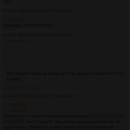
нет.
Аноним
08/02/26 Вск 16:30:20
№
3488245
71
>>3488237
Джендри, тебе повезло!
Аноним
08/02/26 Вск 16:31:40
№
3488246
72
1021Кб, 1280x720
Вот пикрил точно не лизал и готов осудить любого кто это
делает!
>>3488252
>>3488253
Аноним
08/02/26 Вск 16:32:11
№
3488247
73
>>3488233
>>3488234
Родились в степи и песком жопу вытирали
и то не факт что
вытирали
, вот и сидите там. Агрессивным колонистам не
рады нигде. Пришли в чужие земли, извольте жить как