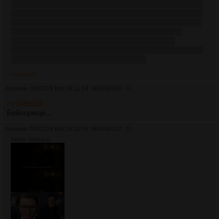
В реальности Кукондал с Сарочкой разумеется уродами
выставляют не Зеленых, а мужчин. Потому что хорошие
в ДД Рыня и Алисента. а плохие Эйгон, Коль и Деймон с
Джейком(который весь второй сезон истерил. хотя
Кукондалу и пришлось вставить каноничную его
деятельность по сплочению союзников Черных. Но куда
там, ета фсё Зеленых грязью поливают.
>>3488201
Аноним
08/02/26 Вск 16:11:14
№
3488196
34
>>3488166
Бейлорище...
Аноним
08/02/26 Вск 16:11:55
№
3488197
35
9000Кб, 4096x6146