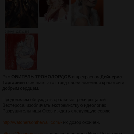
2470Кб, 1227x1365
Это
ОБИТЕЛЬ ТРОНОЛОРДОВ
и прекрасная
Дейнерис
Таргариен
освящает этот тред своей неземной красотой и
добрым сердцем.
Продолжаем обсуждать оральные грехи рыцарей
Вестероса, изобличать экстремисткую идеологию
Разрушительницы Оков и ждать следующую серию.
http://watchersonthewall.com/-
их дозор окончен.
https://7kingdoms.ru/-
энциклопедия мира Игры Престолов.