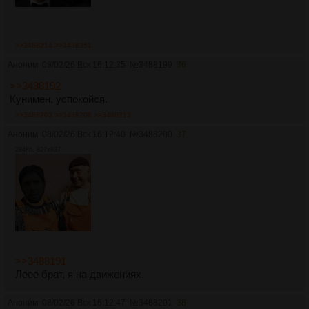
>>3488214
>>3488351
Аноним
08/02/26 Вск 16:12:35
№
3488199
36
>>3488192
Кунимен, успокойся.
>>3488203
>>3488208
>>3488213
Аноним
08/02/26 Вск 16:12:40
№
3488200
37
284Кб, 827x837
>>3488191
Леее брат, я на движениях.
Аноним
08/02/26 Вск 16:12:47
№
3488201
38