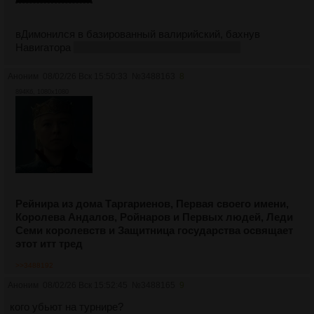
вДимонился в базированный валирийский, бахнув
Навигатора
а не фоссовейского сидра из мочи
Аноним
08/02/26 Вск 15:50:33
№
3488163
8
894Кб, 1080x1080
Рейнира из дома Таргариенов, Первая своего имени,
Королева Андалов, Ройнаров и Первых людей, Леди
Семи королевств и Защитница государства освящает
этот итт тред
>>3488192
Аноним
08/02/26 Вск 15:52:45
№
3488165
9
кого убьют на турнире?