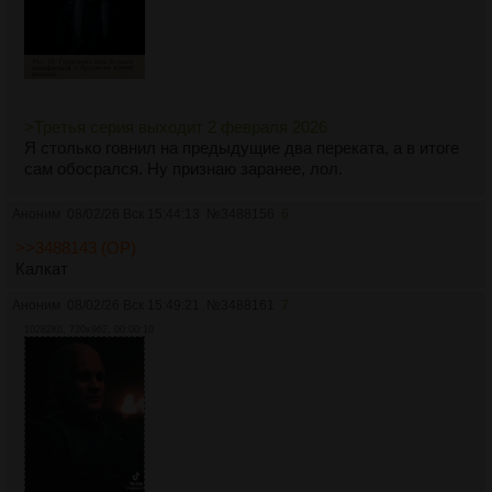
>Третья серия выходит 2 февраля 2026
Я столько говнил на предыдущие два переката, а в итоге
сам обосрался. Ну признаю заранее, лол.
Аноним
08/02/26 Вск 15:44:13
№
3488156
6
>>3488143 (OP)
Калкат
Аноним
08/02/26 Вск 15:49:21
№
3488161
7
10282Кб, 720x962, 00:00:10