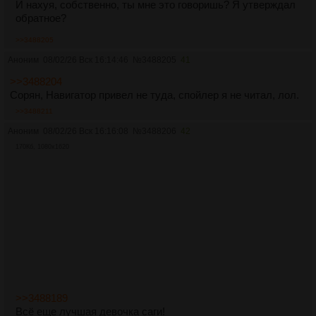
И нахуя, собственно, ты мне это говоришь? Я утверждал
обратное?
>>3488205
Аноним
08/02/26 Вск 16:14:46
№
3488205
41
>>3488204
Сорян, Навигатор привел не туда, спойлер я не читал, лол.
>>3488211
Аноним
08/02/26 Вск 16:16:08
№
3488206
42
170Кб, 1080x1620
>>3488189
Всё еще лучшая девочка саги!