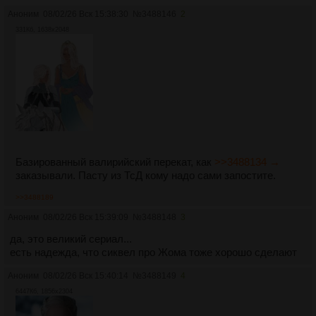
Аноним
08/02/26 Вск 15:38:30
№
3488146
2
331Кб, 1638x2048
Базированный валирийский перекат, как
>>3488134 →
заказывали. Пасту из ТсД кому надо сами запостите.
>>3488189
Аноним
08/02/26 Вск 15:39:09
№
3488148
3
да, это великий сериал...
есть надежда, что сиквел про Жома тоже хорошо сделают
Аноним
08/02/26 Вск 15:40:14
№
3488149
4
6447Кб, 1856x2304