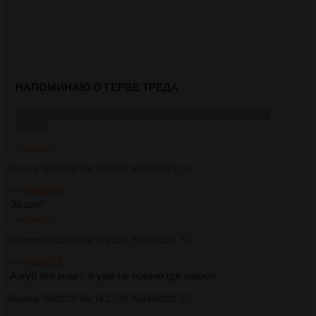
НАПОМИНАЮ О ГЕРБЕ ТРЕДА
предлагаю ставить в шапку каждого переката после
оппика
>>3488222
Аноним
08/02/26 Вск 16:20:41
№
3488219
53
>>3488216
За шо?
>>3488230
Аноним
08/02/26 Вск 16:21:26
№
3488221
54
>>3488215
А хуй его знает, я уже не помню где нашел.
Аноним
08/02/26 Вск 16:21:45
№
3488222
55