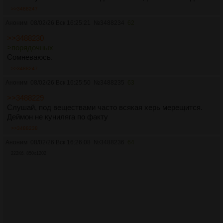
>>3488247
Аноним
08/02/26 Вск 16:25:21
№
3488234
62
>>3488230
>порядочных
Сомневаюсь.
>>3488247
Аноним
08/02/26 Вск 16:25:50
№
3488235
63
>>3488229
Слушай, под веществами часто всякая херь мерещится.
Деймон не куниляга по факту
>>3488238
Аноним
08/02/26 Вск 16:26:08
№
3488236
64
222Кб, 850x1202