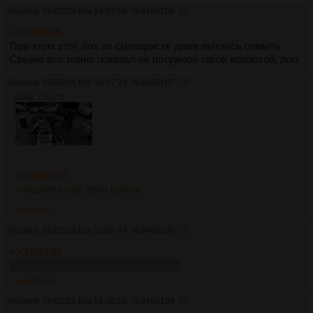
Аноним
08/02/26 Вск 16:07:16
№
3488186
25
>>3488185
При этом этот лох на сценаристе даже пытаясь отмыть
Срыню все равно показал ее потужной такой мразотой, лол.
Аноним
08/02/26 Вск 16:07:24
№
3488187
26
503Кб, 1280x720
>>3488172
>надоела ему твоя срыня
>>3488191
Аноним
08/02/26 Вск 16:08:44
№
3488188
27
>>3488184
пукнул в носик бахнувшей терпиле
>>3488190
Аноним
08/02/26 Вск 16:08:56
№
3488189
28