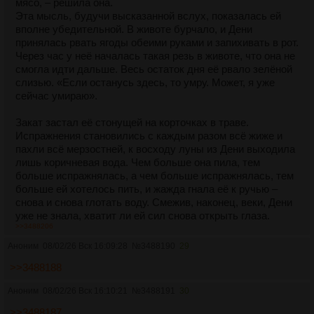
мясо, – решила она.
Эта мысль, будучи высказанной вслух, показалась ей
вполне убедительной. В животе бурчало, и Дени
принялась рвать ягоды обеими руками и запихивать в рот.
Через час у неё началась такая резь в животе, что она не
смогла идти дальше. Весь остаток дня её рвало зелёной
слизью. «Если останусь здесь, то умру. Может, я уже
сейчас умираю».
Закат застал её стонущей на корточках в траве.
Испражнения становились с каждым разом всё жиже и
пахли всё мерзостней, к восходу луны из Дени выходила
лишь коричневая вода. Чем больше она пила, тем
больше испражнялась, а чем больше испражнялась, тем
больше ей хотелось пить, и жажда гнала её к ручью –
снова и снова глотать воду. Смежив, наконец, веки, Дени
уже не знала, хватит ли ей сил снова открыть глаза.
>>3488206
Аноним
08/02/26 Вск 16:09:28
№
3488190
29
>>3488188
Аноним
08/02/26 Вск 16:10:21
№
3488191
30
>>3488187