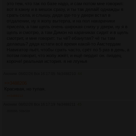
это тем, что так по базе надо, и сам потом мне говорил:
вот я какну и в мешок сразу, и ты так делай! однажды я
срать села, и слышу, дядя где-то у двери встал в
отдалении, ну я жопу вытерла, и на пол накарачики
присела, а там щель очень широкая снизу у двери, ну я в
щель и смотрю, а там Димон на карачиках сидит и в щель
смотрит, и мне говорит: ты чё? ебанутая? чё ты там
делаешь? дядя кстати всё время какой-то Амстердам
Навигатор пьёт, чтобы срать часто, срёт по 5 раз в день, а
потом говорит, что жопу жжёт, и ещё пердит он. пиздец
короче! реальная история. я не лгунья
Аноним
08/02/26 Вск 16:17:05
№
3488210
44
>>3488206
Красивая, но тупая.
>>3488212
Аноним
08/02/26 Вск 16:17:19
№
3488211
45
20202Кб, 518x518