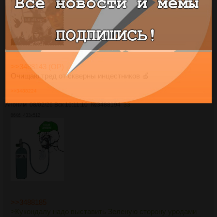
>>3488143 (OP)
Очищаю тред от скверны инцестников 🍏
>>3488224
Аноним
08/02/26 Вск 16:11:10
№
3488194
33
86Кб, 433x512
>>3488185
>Кукондалу надо выставить Зеленую сторону уродами