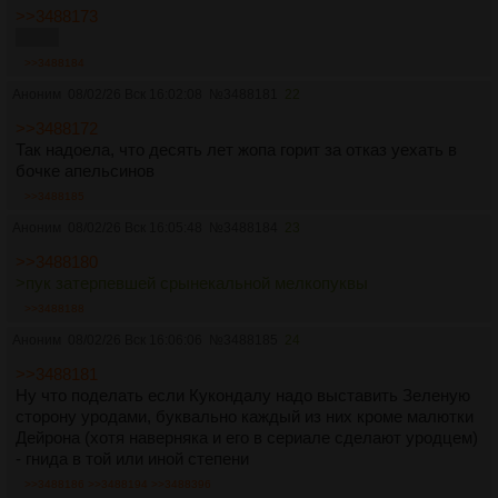
>>3488173
терпи
>>3488184
Аноним
08/02/26 Вск 16:02:08
№
3488181
22
>>3488172
Так надоела, что десять лет жопа горит за отказ уехать в
бочке апельсинов
>>3488185
Аноним
08/02/26 Вск 16:05:48
№
3488184
23
>>3488180
>пук затерпевшей срынекальной мелкопуквы
>>3488188
Аноним
08/02/26 Вск 16:06:06
№
3488185
24
>>3488181
Ну что поделать если Кукондалу надо выставить Зеленую
сторону уродами, буквально каждый из них кроме малютки
Дейрона (хотя наверняка и его в сериале сделают уродцем)
- гнида в той или иной степени
>>3488186
>>3488194
>>3488396