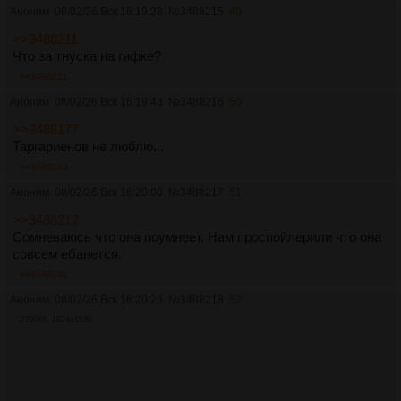
Аноним
08/02/26 Вск 16:19:28
№
3488215
49
>>3488211
Что за тнуска на гифке?
>>3488221
Аноним
08/02/26 Вск 16:19:43
№
3488216
50
>>3488177
Таргариенов не люблю...
>>3488219
Аноним
08/02/26 Вск 16:20:00
№
3488217
51
>>3488212
Сомневаюсь что она поумнеет. Нам проспойлерили что она
совсем ебанется.
>>3488231
Аноним
08/02/26 Вск 16:20:28
№
3488218
52
2700Кб, 1024x1536