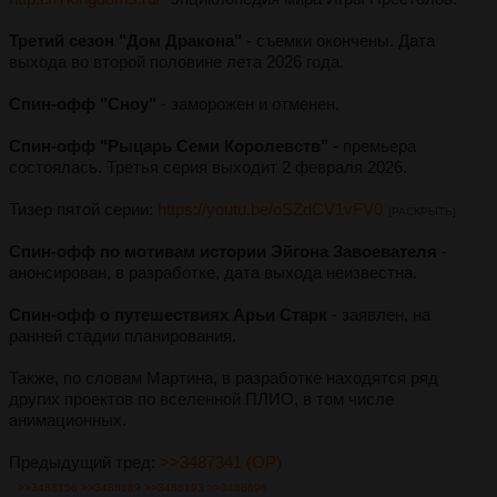
Третий сезон "Дом Дракона"
- съемки окончены. Дата
выхода во второй половине лета 2026 года.
Спин-офф "Сноу"
- заморожен и отменен.
Спин-офф "Рыцарь Семи Королевств"
- премьера
состоялась. Третья серия выходит 2 февраля 2026.
Тизер пятой серии:
https://youtu.be/oSZdCV1vFV0
[РАСКРЫТЬ]
Спин-офф по мотивам истории Эйгона Завоевателя
-
анонсирован, в разработке, дата выхода неизвестна.
Спин-офф о путешествиях Арьи Старк
- заявлен, на
ранней стадии планирования.
Также, по словам Мартина, в разработке находятся ряд
других проектов по вселенной ПЛИО, в том числе
анимационных.
Предыдущий тред:
>>3487341 (OP)
>>3488156
>>3488189
>>3488193
>>3488696