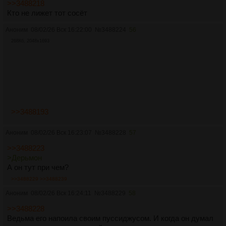
>>3488218
Кто не лижет тот сосёт
Аноним
08/02/26 Вск 16:22:00
№
3488224
56
268Кб, 2048x1693
>>3488193
Аноним
08/02/26 Вск 16:23:07
№
3488228
57
>>3488223
>Дерьмон
А он тут при чем?
>>3488229
>>3488239
Аноним
08/02/26 Вск 16:24:11
№
3488229
58
>>3488228
Ведьма его напоила своим пуссиджусом. И когда он думал