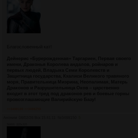
Благословенный кат!
Дейнерис «Бурерожденная» Таргариен, Первая своего
имени, Драконья Королева андалов, ройнаров и
первых людей, Владыка Семи Королевств и
Защитница государства, Кхалиси Великого травяного
моря, Правительница Миэрина, Неопалимая, Матерь
Драконов и Разрушительница Оков – царственно
входит в этот тред под драконов рев и боевые горны
провозглашающие Валирийскую Базу!
>>3488189
>>3488259
Аноним
08/02/26 Вск 15:41:11
№
3488150
5
584Кб, 320x320