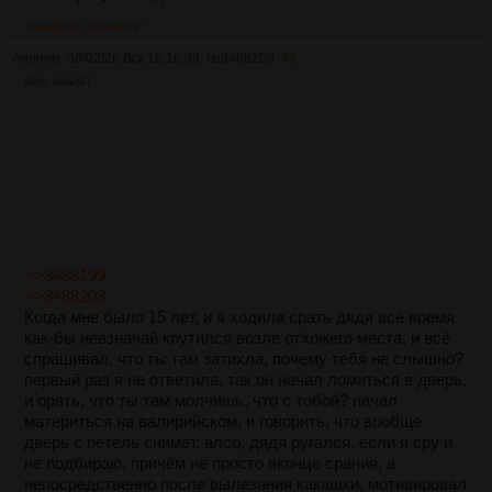
>>3488210
>>3488687
Аноним
08/02/26 Вск 16:16:33
№
3488208
43
59Кб, 498x567
>>3488199
>>3488203
Когда мне было 15 лет, и я ходила срать дядя всё время
как-бы невзначай крутился возле отхожего места, и всё
спрашивал, что ты там затихла, почему тебя не слышно?
первый раз я не ответила, так он начал ломиться в дверь,
и орать, что ты там молчишь, что с тобой? начал
материться на валирийском, и говорить, что вообще
дверь с петель снимет, алсо, дядя ругался, если я сру и
не подбираю, причём не просто вконце срания, а
непосредственно после вылезания какашки, мотивировал