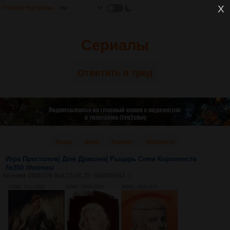
Главная
Настройки
Сериалы
Ответить в тред
Назад
Вниз
Каталог
Обновить
Игра Престолов| Дом Дракона| Рыцарь Семи Королевств
№350 /thrones/
Аноним
08/02/26 Вск 15:36:25
№
3488143
1
929Кб, 971x1500
783Кб, 1800x2540
360Кб, 980x1470