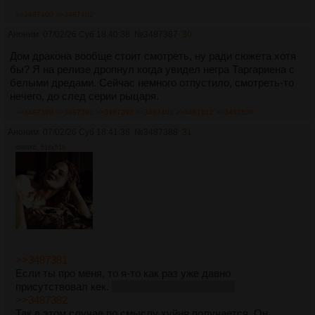
>>3487400
>>3487402
Аноним
07/02/26 Суб 18:40:38
№
3487387
30
Дом дракона вообще стоит смотреть, ну ради сюжета хотя
бы? Я на релизе дропнул когда увидел негра Таргариена с
белыми дредами. Сейчас немного отпустило, смотреть-то
нечего, до след серии рыцаря.
>>3487390
>>3487391
>>3487392
>>3487403
>>3487512
>>3487536
Аноним
07/02/26 Суб 18:41:38
№
3487388
31
4984Кб, 518x518
>>3487381
Если ты про меня, то я-то как раз уже давно
присутствовал кек.
А перекатчик таки мудак.
>>3487382
Так в этом случае по смыслу хуйня получается. Он