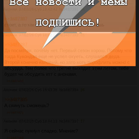
Аноним
07/02/26 Суб 18:42:42
№
3487391
34
>>3487387
стоит, а то как ты 80% мемов в треде поймешь
Аноним
07/02/26 Суб 18:42:53
№
3487392
35
>>3487387
Да посмотри, почему нет. Первый сезон хорош. Потому что
тогда Кукондал еще не успел охуеть, слушался деда.
Второй конечно каловый, но зато хоть порофлить можно с
абсурда. Тем более что третий выходит этим летом, тебе
будет че обсудить итт с анонами.
>>3487403
Аноним
07/02/26 Суб 18:43:38
№
3487394
36
>>3487385
А скинуть сможешь?
>>3487401
Аноним
07/02/26 Суб 18:44:13
№
3487397
37
Я сейчас пукнул сладко. Мнение?
>>3487398