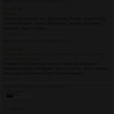
Аноним
07/02/26 Суб 19:14:49
№
3487432
57
>>3487388
>image
Интересно, покажут ли в ДД семейку Рогаре, вряд ли ведь
оставят интригу - выжил ли Визерис или нет, под конец
прояснят, куда он попал.
>>3487450
Аноним
07/02/26 Суб 19:16:23
№
3487433
58
>>3487431
> долбоебы отсеялись на первых сериях и щас нормисы
попрут хвалить сирич
Старые боги, упаси наш тред от нормисов. Шикарная
экранизанизация про Дунка. Просто и чётко - всё по книгам.
Без вырезок и склеек. Ещё 2 сезона впереди.
>>3487450
Аноним
07/02/26 Суб 19:19:12
№
3487438
59
172Кб, 1724x282
>>3487431
>9.7