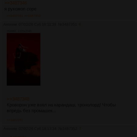
>>3487346
я рукожоп соре
>>3487351
>>3487353
Аноним
07/02/26 Суб 18:11:39
№
3487351
6
3549Кб, 1320x2048
>>3487348
Кроворон уже взял на карандаш, тронолорд! Чтобы
впредь без промашек...
>>3487352
Аноним
07/02/26 Суб 18:13:34
№
3487352
7