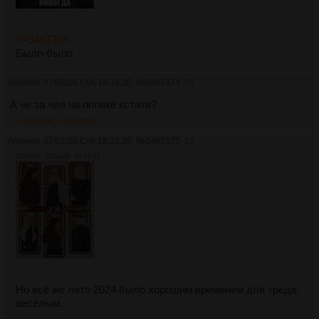
>>3487365
Было-было
Аноним
07/02/26 Суб 18:33:20
№
3487374
20
А че за чел на оппике кстати?
>>3487384
>>3487386
Аноним
07/02/26 Суб 18:33:28
№
3487375
21
24048Кб, 320x400, 00:03:53
Но всё же лето 2024 было хорошим временем для треда,
весёлым.