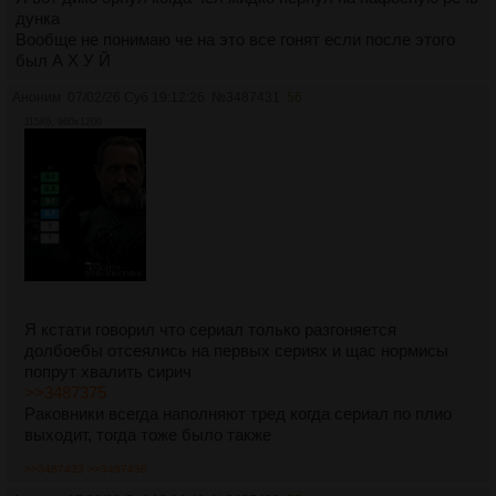
дунка
Вообще не понимаю че на это все гонят если после этого
был А Х У Й
Аноним
07/02/26 Суб 19:12:26
№
3487431
56
115Кб, 960x1200
Я кстати говорил что сериал только разгоняется
долбоебы отсеялись на первых сериях и щас нормисы
попрут хвалить сирич
>>3487375
Раковники всегда наполняют тред когда сериал по плио
выходит, тогда тоже было также
>>3487433
>>3487438