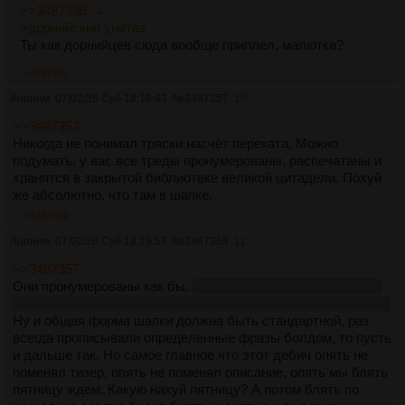
>>3487336 →
>дорнийский унитаз
Ты как дорнийцев сюда вообще приплел, малютка?
>>3487382
Аноним
07/02/26 Суб 18:16:43
№
3487357
10
>>3487353
Никогда не понимал тряски насчёт переката. Можно
подумать, у вас все треды пронумерованы, распечатаны и
хранятся в закрытой библиотеке великой цитадели. Похуй
же абсолютно, что там в шапке.
>>3487359
Аноним
07/02/26 Суб 18:19:57
№
3487359
11
>>3487357
Они пронумерованы как бы.
Правда разок тронолорды эту
нумерацию уже проебывали, потом начали отсчет по новой.
Ну и общая форма шапки должна быть стандартной, раз
всегда прописывали определенные фразы болдом, то пусть
и дальше так. Но самое главное что этот дебич опять не
поменял тизер, опять не поменял описание, опять мы блять
пятницу ждем. Какую нахуй пятницу? А потом блять по