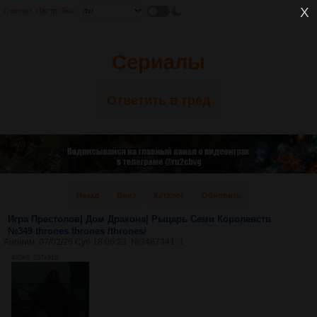
Главная
Настройки
Сериалы
Ответить в тред
Назад
Вниз
Каталог
Обновить
Игра Престолов| Дом Дракона| Рыцарь Семи Королевств
№349 thrones thrones /thrones/
Аноним
07/02/26 Суб 18:06:23
№
3487341
1
465Кб, 757x916