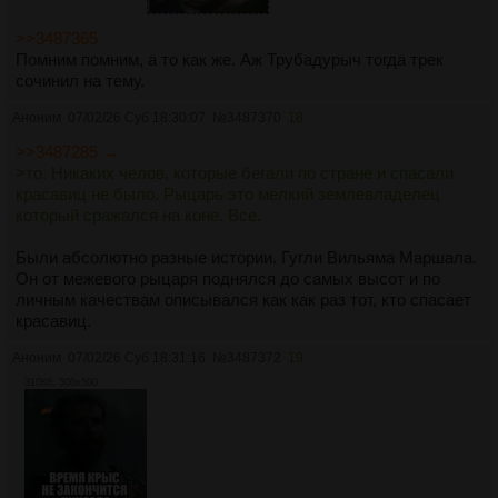
>>3487365
Помним помним, а то как же. Аж Трубадурыч тогда трек
сочинил на тему.
Аноним
07/02/26 Суб 18:30:07
№
3487370
18
>>3487285 →
>то. Никаких челов, которые бегали по стране и спасали
красавиц не было. Рыцарь это мелкий землевладелец
который сражался на коне. Все.
Были абсолютно разные истории. Гугли Вильяма Маршала.
Он от межевого рыцаря поднялся до самых высот и по
личным качествам описывался как как раз тот, кто спасает
красавиц.
Аноним
07/02/26 Суб 18:31:16
№
3487372
19
310Кб, 500x500