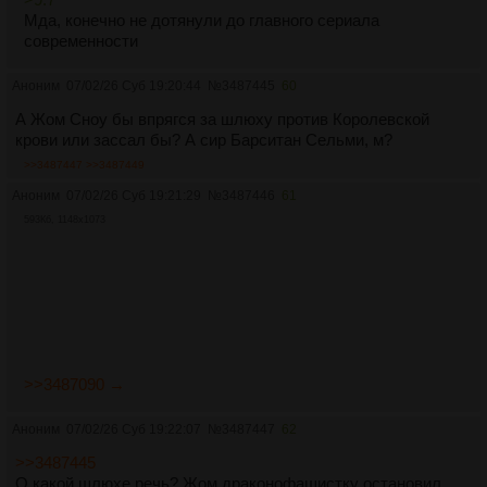
Мда, конечно не дотянули до главного сериала
современности
Аноним
07/02/26 Суб 19:20:44
№
3487445
60
А Жом Сноу бы впрягся за шлюху против Королевской
крови или зассал бы? А сир Барситан Сельми, м?
>>3487447
>>3487449
Аноним
07/02/26 Суб 19:21:29
№
3487446
61
593Кб, 1148x1073
>>3487090 →
Аноним
07/02/26 Суб 19:22:07
№
3487447
62
>>3487445
О какой шлюхе речь? Жом драконофашистку остановил