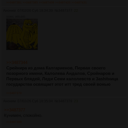
>>3487381
>>3487385
>>3487408
>>3487420
>>3487431
Аноним
07/02/26 Суб 18:34:39
№
3487377
22
510Кб, 900x900
>>3487344
Срейнира из дома Калгариенов, Первая своего
позорного имени, Калолева Андалов, Сройнаров и
Первых блядей, Леди Семи калолевств и Заshitница
государства освящает этот итт тред своей вонью
>>3487379
Аноним
07/02/26 Суб 18:35:04
№
3487379
23
>>3487377
Кунимен, спокойно.
>>3487389