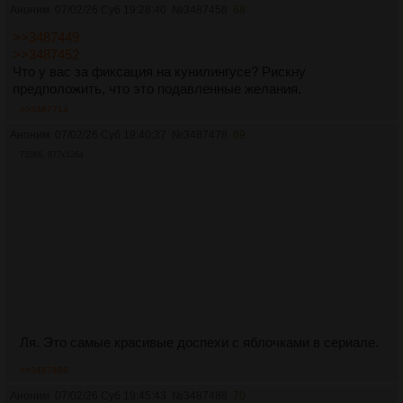
Аноним
07/02/26 Суб 19:28:40
№
3487458
68
>>3487449
>>3487452
Что у вас за фиксация на кунилингусе? Рискну
предположить, что это подавленные желания.
>>3487714
Аноним
07/02/26 Суб 19:40:37
№
3487478
69
733Кб, 877x1264
Ля. Это самые красивые доспехи с яблочками в сериале.
>>3487488
Аноним
07/02/26 Суб 19:45:43
№
3487488
70