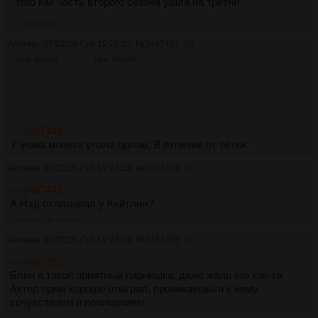
того как часть второго сезона ушла на третий.
>>3487456
Аноним
07/02/26 Суб 19:26:23
№
3487451
65
26Кб, 538x358
14Кб, 600x400
>>3487449
У жома монета упала орлом. В отличие от тётки.
Аноним
07/02/26 Суб 19:27:23
№
3487452
66
>>3487449
А Нэд отлизывал у Кейтлин?
>>3487458
>>3487715
Аноним
07/02/26 Суб 19:28:14
№
3487456
67
>>3487450
Блин а такой приятный парнишка, даже жаль его как-то.
Актер прям хорошо отыграл, проникаешься к нему
сочувствием и пониманием.