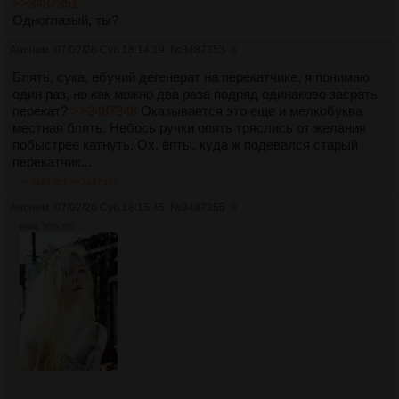
>>3487351
Одноглазый, ты?
Аноним
07/02/26 Суб 18:14:19
№
3487353
8
Блять, сука, ебучий дегенерат на перекатчике, я понимаю
один раз, но как можно два раза подряд одинаково засрать
перекат?
>>3487348
Оказывается это еще и мелкобуква
местная блять. Небось ручки опять тряслись от желания
побыстрее катнуть. Ох, ёпты, куда ж подевался старый
перекатчик...
>>3487357
>>3487361
Аноним
07/02/26 Суб 18:15:45
№
3487355
9
69Кб, 500x700