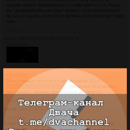
видимо заюзал понравившееся слово просто лол. Ладно
бы "дотракийским унитазом" назвал, хоть понятно было
бы че он сказать хочет. Хотя Дынечка всё равно бест гёрл
саги.
>>3487432
Аноним
07/02/26 Суб 18:41:43
№
3487389
32
124Кб, 1920x960
>>3487379
Пчел, срыньку почти все считают калом
кроме
пиздолизов и шлюх типа тебя
. Так шо ето ти куниляга,
абу-бандит с языком, прокачанным до залупы!
>>3487423
Аноним
07/02/26 Суб 18:42:01
№
3487390
33
>>3487387
Стоит только чтобы срать итт со знанием дела, других
плюсов нет.