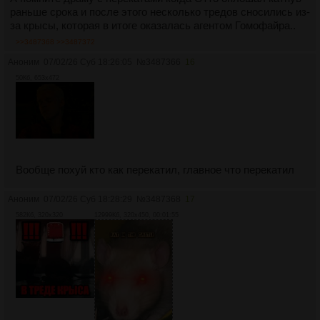
раньше срока и после этого несколько тредов сносились из-
за крысы, которая в итоге оказалась агентом Гомофайра..
>>3487368
>>3487372
Аноним
07/02/26 Суб 18:26:05
№
3487366
16
50Кб, 653x472
Вообще похуй кто как перекатил, главное что перекатил
Аноним
07/02/26 Суб 18:28:29
№
3487368
17
582Кб, 320x320
12999Кб, 320x450, 00:01:55