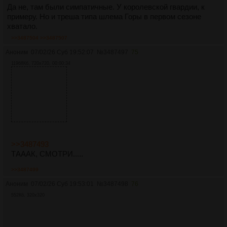
Да не, там были симпатичные. У королевской гвардии, к
примеру. Но и треша типа шлема Горы в первом сезоне
хватало.
>>3487504
>>3487507
Аноним
07/02/26 Суб 19:52:07
№
3487497
75
11968Кб, 720x720, 00:00:34
>>3487493
ТАААК, СМОТРИ.....
>>3487499
Аноним
07/02/26 Суб 19:53:01
№
3487498
76
552Кб, 320x320