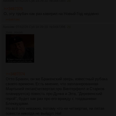
Аноним
07/02/26 Суб 18:39:10
№
3487385
28
>>3487375
О, эту трубач как раз каверил на Новый Год недавно
>>3487394
Аноним
07/02/26 Суб 18:39:19
№
3487386
29
254Кб, 245x245
>>3487374
Отто Бракен, он же Бракенский зверь, известный рубака
своего времени. Есть мнение, что запланированная
Мартыней пятая(четвертая про Винтерфелл и Старков
планируется) повесть про Дунка и Эгга, "Деревенский
герой", будет как раз про его вражду с тогдашними
Блеквудами.
Но всё это неважно, потому что ни четвертая, ни пятая
повести никогда не выйдут. Ня!