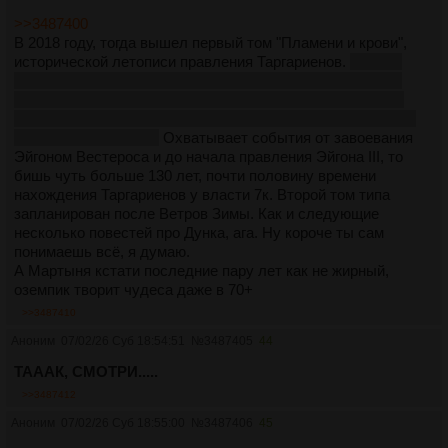
>>3487400
В 2018 году, тогда вышел первый том "Пламени и крови",
исторической летописи правления Таргариенов.
Правда
надо заметить, что в него вошли ранее опубликованные
материалы вроде истории Танца Драконов, гражданской
войны между Рейнирой и Эйгоном II, или истории сыновей
Эйгона Завоевателя.
Охватывает события от завоевания
Эйгоном Вестероса и до начала правления Эйгона III, то
бишь чуть больше 130 лет, почти половину времени
нахождения Таргариенов у власти 7к. Второй том типа
запланирован после Ветров Зимы. Как и следующие
несколько повестей про Дунка, ага. Ну короче ты сам
понимаешь всё, я думаю.
А Мартыня кстати последние пару лет как не жирный,
оземпик творит чудеса даже в 70+
>>3487410
Аноним
07/02/26 Суб 18:54:51
№
3487405
44
ТАААК, СМОТРИ.....
>>3487412
Аноним
07/02/26 Суб 18:55:00
№
3487406
45