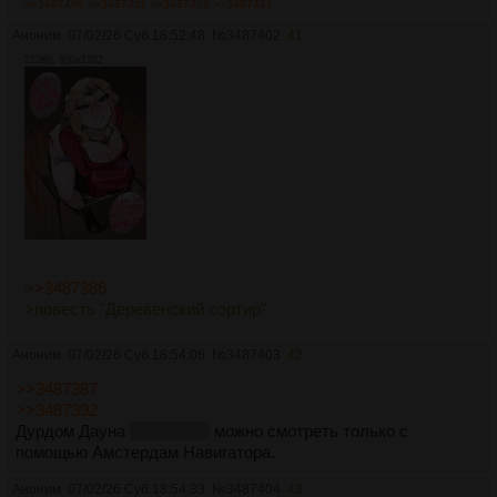
>>3487406
>>3487411
>>3487420
>>3487421
Аноним
07/02/26 Суб 18:52:48
№
3487402
41
222Кб, 850x1202
>>3487386
>повесть "Деревенский сортир"
Аноним
07/02/26 Суб 18:54:06
№
3487403
42
>>3487387
>>3487392
Дурдом Дауна
кукондала
можно смотреть только с
помощью Амстердам Навигатора.
Аноним
07/02/26 Суб 18:54:33
№
3487404
43