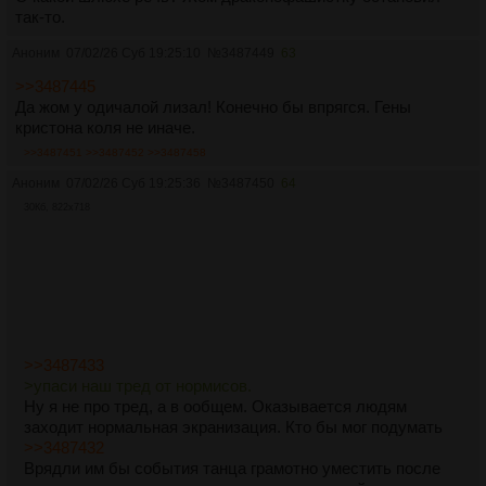
так-то.
Аноним
07/02/26 Суб 19:25:10
№
3487449
63
>>3487445
Да жом у одичалой лизал! Конечно бы впрягся. Гены
кристона коля не иначе.
>>3487451
>>3487452
>>3487458
Аноним
07/02/26 Суб 19:25:36
№
3487450
64
30Кб, 822x718
>>3487433
>упаси наш тред от нормисов.
Ну я не про тред, а в ообщем. Оказывается людям
заходит нормальная экранизация. Кто бы мог подумать
>>3487432
Врядли им бы события танца грамотно уместить после