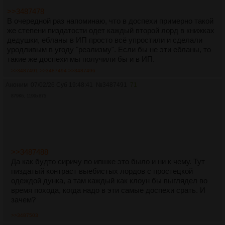
>>3487478
В очередной раз напоминаю, что в доспехи примерно такой
же степени пиздатости одет каждый второй лорд в книжках
дедушки, ебланы в ИП просто всё упростили и сделали
уродливым в угоду "реализму". Если бы не эти ебланы, то
такие же доспехи мы получили бы и в ИП.
>>3487491
>>3487494
>>3487496
Аноним
07/02/26 Суб 19:48:41
№
3487491
71
879Кб, 1199x675
>>3487488
Да как будто сиричу по ипшке это было и ни к чему. Тут
пиздатый контраст выебистых лордов с простецкой
одеждой дунка, а там каждый как клоун бы выглядел во
время похода, когда надо в эти самые доспехи срать. И
зачем?
>>3487503