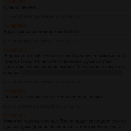
>>3487401
Спасиб, анонче.
Аноним
07/02/26 Суб 18:55:09
№
3487407
46
>>3487400
Когда вышла последняя книга ПЛиО
Аноним
07/02/26 Суб 18:55:11
№
3487408
47
>>3487375
Я дропнул второй сезон на второй половине и выкатился из
треда, потому что не хотел спойлеров, думал, потом
досмотрю все разом, когда выйдет. Все веселье пропустил
походу.
сезон так и не досмотрел, примерно почувствовал
Аноним
07/02/26 Суб 18:55:41
№
3487410
48
>>3487404
Летопись это ваще ни то. Неполноценно, лениво.
Аноним
07/02/26 Суб 18:55:43
№
3487411
49
>>3487401
Какая же годнота, хоспаде. Тронолорды пересидели всех на
двачах. Даже дольше лесополосных и дотауёбков треды