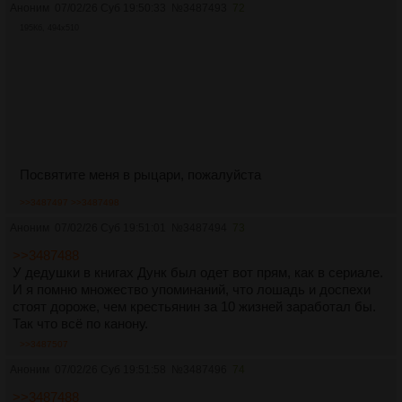
Аноним
07/02/26 Суб 19:50:33
№
3487493
72
195Кб, 494x510
Посвятите меня в рыцари, пожалуйста
>>3487497
>>3487498
Аноним
07/02/26 Суб 19:51:01
№
3487494
73
>>3487488
У дедушки в книгах Дунк был одет вот прям, как в сериале.
И я помню множество упоминаний, что лошадь и доспехи
стоят дороже, чем крестьянин за 10 жизней заработал бы.
Так что всё по канону.
>>3487507
Аноним
07/02/26 Суб 19:51:58
№
3487496
74
>>3487488