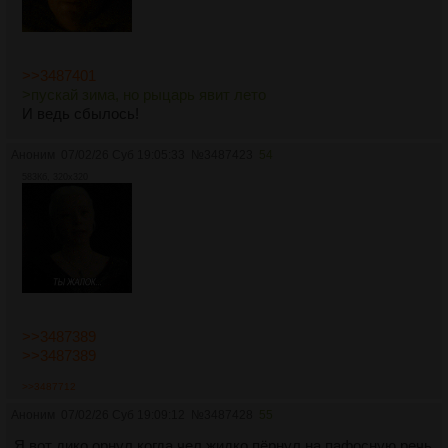
>>3487401
>пускай зима, но рыцарь явит лето
И ведь сбылось!
Аноним
07/02/26 Суб 19:05:33
№
3487423
54
583Кб, 320x320
>>3487389
>>3487389
>>3487712
Аноним
07/02/26 Суб 19:09:12
№
3487428
55
Я вот дико орнул когда чел жидко пёрнул на пафосную речь