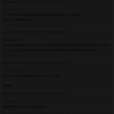
Аноним
07/02/26 Суб 18:37:07
№
3487381
24
>>3487375
Согласен, еще и душные долбоебы в треде
отсутствовали...
>>3487388
Аноним
07/02/26 Суб 18:37:17
№
3487382
25
>>3487355
Он намекает на то, что Тарги легли под пидорнийцев в итоге
и то, что в Пиздыне много дорнийской
спермы
крови.
>>3487388
Аноним
07/02/26 Суб 18:38:08
№
3487383
26
>>3487361
А что за длинные тексты у тебя?
мимо
Аноним
07/02/26 Суб 18:38:48
№
3487384
27
>>3487374
Бракен Пукнум Пидарок