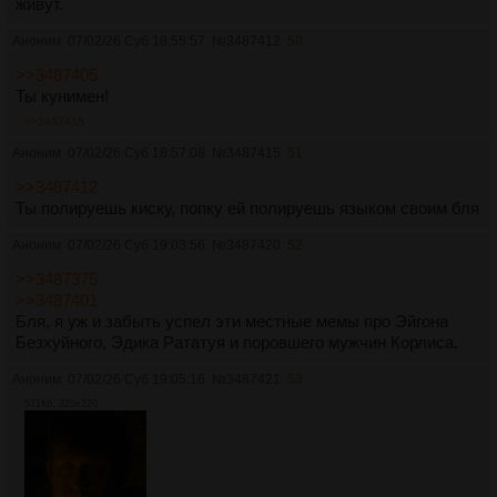
живут.
Аноним
07/02/26 Суб 18:55:57
№
3487412
50
>>3487405
Ты кунимен!
>>3487415
Аноним
07/02/26 Суб 18:57:08
№
3487415
51
>>3487412
Ты полируешь киску, попку ей полируешь языком своим бля
Аноним
07/02/26 Суб 19:03:56
№
3487420
52
>>3487375
>>3487401
Бля, я уж и забыть успел эти местные мемы про Эйгона
Безхуйного, Эдика Рататуя и поровшего мужчин Корлиса.
Аноним
07/02/26 Суб 19:05:16
№
3487421
53
571Кб, 320x320