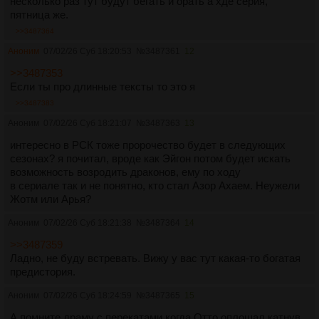
несколько раз тут будут бегать и орать а хде серия,
пятница же.
>>3487364
Аноним
07/02/26 Суб 18:20:53
№
3487361
12
>>3487353
Если ты про длинные тексты то это я
>>3487383
Аноним
07/02/26 Суб 18:21:07
№
3487363
13
интересно в РСК тоже пророчество будет в следующих
сезонах? я почитал, вроде как Эйгон потом будет искать
возможность возродить драконов, ему по ходу
в сериале так и не понятно, кто стал Азор Ахаем. Неужели
Жотм или Арья?
Аноним
07/02/26 Суб 18:21:38
№
3487364
14
>>3487359
Ладно, не буду встревать. Вижу у вас тут какая-то богатая
предистория.
Аноним
07/02/26 Суб 18:24:59
№
3487365
15
А помните драму с перекатами когда Отто оплошал катнув