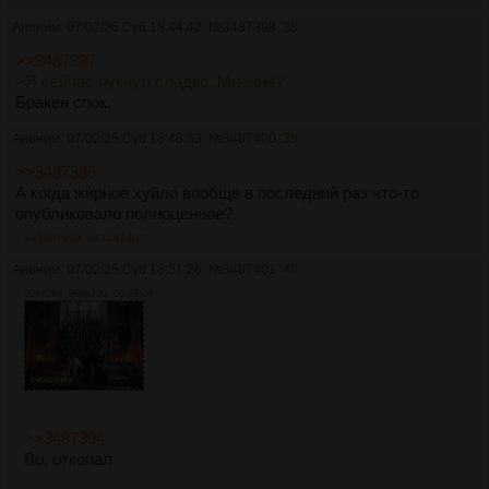
Аноним
07/02/26 Суб 18:44:42
№
3487398
38
>>3487397
>Я сейчас пукнул сладко. Мнение?
Бракен спок.
Аноним
07/02/26 Суб 18:48:53
№
3487400
39
>>3487386
А когда жирное хуйло вообще в последний раз что-то
опубликовало полноценное?
>>3487404
>>3487407
Аноним
07/02/26 Суб 18:51:26
№
3487401
40
30463Кб, 960x720, 00:03:04
>>3487394
Во, откопал