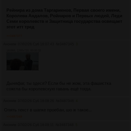
Рейнира из дома Таргариенов, Первая своего имени,
Королева Андалов, Ройнаров и Первых людей, Леди
Семи королевств и Защитница государства освящает
этот итт тред
>>3487377
Аноним
07/02/26 Суб 18:07:43
№
3487345
3
1616Кб, 1280x720, 00:00:33
Дыняфаг, ты здеся? Если бы не жом, эта фашистка
сожгла бы королевскую гавань ещё тогда.
Аноним
07/02/26 Суб 18:08:26
№
3487346
4
Опять текст в шапке проебан, шо ж такое...
>>3487348
Аноним
07/02/26 Суб 18:09:11
№
3487348
5