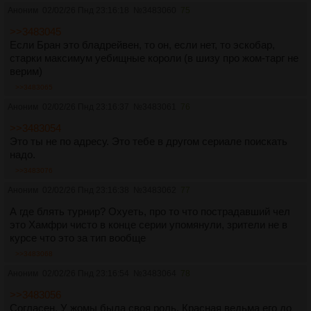
Аноним
02/02/26 Пнд 23:16:18
№
3483060
75
>>3483045
Если Бран это бладрейвен, то он, если нет, то эскобар,
старки максимум уебищные короли (в шизу про жом-тарг не
верим)
>>3483065
Аноним
02/02/26 Пнд 23:16:37
№
3483061
76
>>3483054
Это ты не по адресу. Это тебе в другом сериале поискать
надо.
>>3483076
Аноним
02/02/26 Пнд 23:16:38
№
3483062
77
А где блять турнир? Охуеть, про то что пострадавший чел
это Хамфри чисто в конце серии упомянули, зрители не в
курсе что это за тип вообще
>>3483068
Аноним
02/02/26 Пнд 23:16:54
№
3483064
78
>>3483056
Согласен. У жомы была своя роль. Красная ведьма его до