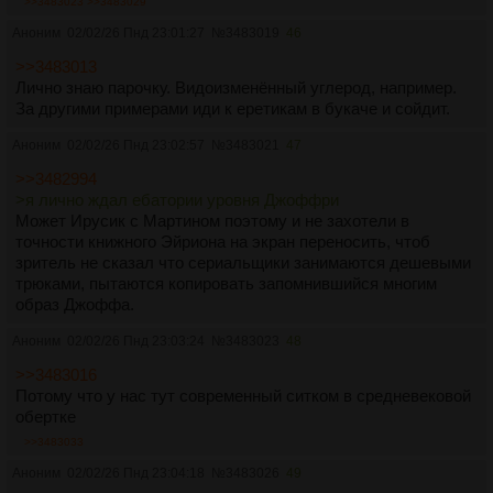
>>3483023
>>3483029
Аноним
02/02/26 Пнд 23:01:27
№
3483019
46
>>3483013
Лично знаю парочку. Видоизменённый углерод, например.
За другими примерами иди к еретикам в букаче и сойдит.
Аноним
02/02/26 Пнд 23:02:57
№
3483021
47
>>3482994
>я лично ждал ебатории уровня Джоффри
Может Ирусик с Мартином поэтому и не захотели в
точности книжного Эйриона на экран переносить, чтоб
зритель не сказал что сериальщики занимаются дешевыми
трюками, пытаются копировать запомнившийся многим
образ Джоффа.
Аноним
02/02/26 Пнд 23:03:24
№
3483023
48
>>3483016
Потому что у нас тут современный ситком в средневековой
обертке
>>3483033
Аноним
02/02/26 Пнд 23:04:18
№
3483026
49