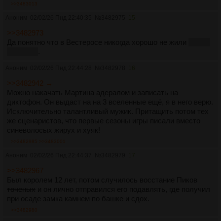
>>3483013
Аноним
02/02/26 Пнд 22:40:35
№
3482975
15
>>3482973
Да понятно что в Вестеросе никогда хорошо не жили
и неча
начинать
.
Аноним
02/02/26 Пнд 22:44:28
№
3482978
16
>>3482942 →
Можно накачать Мартина адералом и записать на
диктофон. Он выдаст на на 3 вселенные ещё, я в него верю.
Исключительно талантливый мужик. Притащить потом тех
же сценаристов, что первые сезоны игры писали вместо
синеволосых жирух и хуяк!
>>3482985
>>3483001
Аноним
02/02/26 Пнд 22:44:37
№
3482979
17
>>3482967
Был королем 12 лет, потом случилось восстание Пиков
точеных
и он лично отправился его подавлять, где получил
при осаде замка камнем по башке и сдох.
>>3482980