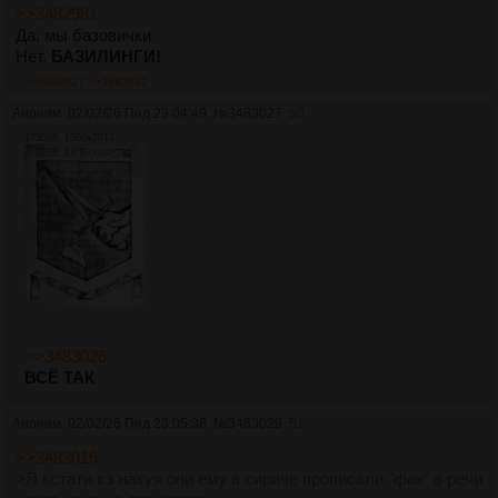
>>3482981
Да, мы базовички
Нет,
БАЗИЛИНГИ!
>>3483027
>>3483032
Аноним
02/02/26 Пнд 23:04:49
№
3483027
50
1735Кб, 1508x2013
>>3483026
ВСЁ ТАК
Аноним
02/02/26 Пнд 23:05:38
№
3483029
51
>>3483016
>Я кстати хз нахуя они ему в сириче прописали "фак" в речи