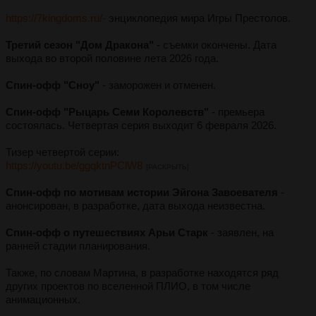
https://7kingdoms.ru/-
энциклопедия мира Игры Престолов.
Третий сезон "Дом Дракона"
- съемки окончены. Дата
выхода во второй половине лета 2026 года.
Спин-офф "Сноу"
- заморожен и отменен.
Спин-офф "Рыцарь Семи Королевств"
- премьера
состоялась. Четвертая серия выходит 6 февраля 2026.
Тизер четвертой серии:
https://youtu.be/ggqktnPClW8
[РАСКРЫТЬ]
Спин-офф по мотивам истории Эйгона Завоевателя
-
анонсирован, в разработке, дата выхода неизвестна.
Спин-офф о путешествиях Арьи Старк
- заявлен, на
ранней стадии планирования.
Также, по словам Мартина, в разработке находятся ряд
других проектов по вселенной ПЛИО, в том числе
анимационных.