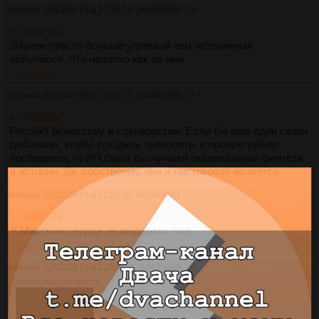
Аноним
02/02/26 Пнд 22:53:19
№
3482999
33
>>3482984
Эйрион просто больше угрюмый чем истеричный
получился. Что неплохо как по мне.
>>3483005
Аноним
02/02/26 Пнд 22:53:21
№
3483000
34
>>3482992
Респект режессёру и сценаристам. Если бы ещё один сезон
добавили, чтобы сгладить телепорты и прочую хуйню
последнего, то ИП была бы лучшей экранизацией фентези
в истории. Да, собственно, она и так таковой является.
Аноним
02/02/26 Пнд 22:53:34
№
3483001
35
>>3482978
У Мартыхи сердце не выдержит лол
>>3483006
Аноним
02/02/26 Пнд 22:54:20
№
3483003
36
1606Кб, 576x1024, 00:00:20