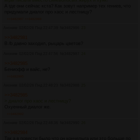
А где они сейчас кста? Как зовут например тех гениев, что
придумали диалог про хаос и лестницу?
>>3482987
>>3482988
Аноним
02/02/26 Пнд 22:47:39
№
3482986
23
>>3482981
В /b давно заходил, рыцарь цветов?
Аноним
02/02/26 Пнд 22:47:56
№
3482987
24
>>3482985
Бениофф и вайс, не?
>>3482995
Аноним
02/02/26 Пнд 22:48:23
№
3482988
25
>>3482985
> диалог про хаос и лестницу?
Охуенный диалог же.
>>3482992
Аноним
02/02/26 Пнд 22:48:36
№
3482990
26
>>3482984
Так а в повести было что он кончелыга или это больше по