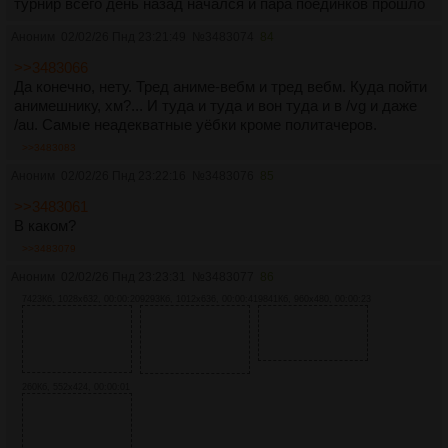
турнир всего день назад начался и пара поединков прошло
Аноним
02/02/26 Пнд 23:21:49
№
3483074
84
>>3483066
Да конечно, нету. Тред аниме-вебм и тред вебм. Куда пойти
анимешнику, хм?... И туда и туда и вон туда и в /vg и даже
/au. Самые неадекватные уёбки кроме политачеров.
>>3483083
Аноним
02/02/26 Пнд 23:22:16
№
3483076
85
>>3483061
В каком?
>>3483079
Аноним
02/02/26 Пнд 23:23:31
№
3483077
86
7423Кб, 1028x632, 00:00:20
9293Кб, 1012x636, 00:00:41
9841Кб, 960x480, 00:00:23
260Кб, 552x424, 00:00:01