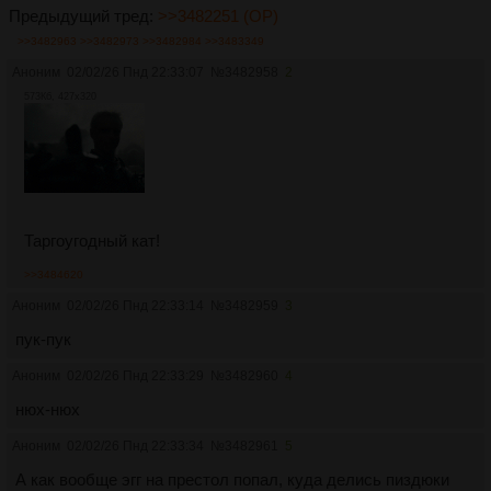
Предыдущий тред:
>>3482251 (OP)
>>3482963
>>3482973
>>3482984
>>3483349
Аноним
02/02/26 Пнд 22:33:07
№
3482958
2
573Кб, 427x320
Таргоугодный кат!
>>3484620
Аноним
02/02/26 Пнд 22:33:14
№
3482959
3
пук-пук
Аноним
02/02/26 Пнд 22:33:29
№
3482960
4
нюх-нюх
Аноним
02/02/26 Пнд 22:33:34
№
3482961
5
А как вообще эгг на престол попал, куда делись пиздюки