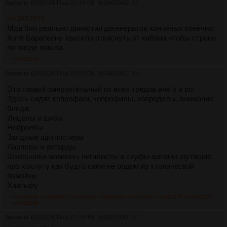
Аноним
02/02/26 Пнд 22:46:08
№
3482980
18
>>3482979
Мда бля реально династия дегенератов конченых конечно.
Хотя Баратеону хватило откиснуть от кабана чтобы страна
по пизде пошла.
>>3483016
Аноним
02/02/26 Пнд 22:46:08
№
3482981
19
Это самый омерзительный из всех тредов вне b и po.
Здесь сидят копрофаги, копрофилы, копроделы, внимание
бляди.
Инцелы и шизы.
Нейроебы
Заядлые щитпостеры
Ларперы и ретарды
Школьники мамкины нигилисты и скуфы-ватаны шутящие
про хохлуту как будто сами не родом из хтонической
помойки.
Хаатьфу
>>3482986
>>3482991
>>3483026
>>3483030
>>3483050
>>3483178
>>3483185
>>3483298
Аноним
02/02/26 Пнд 22:46:45
№
3482983
20