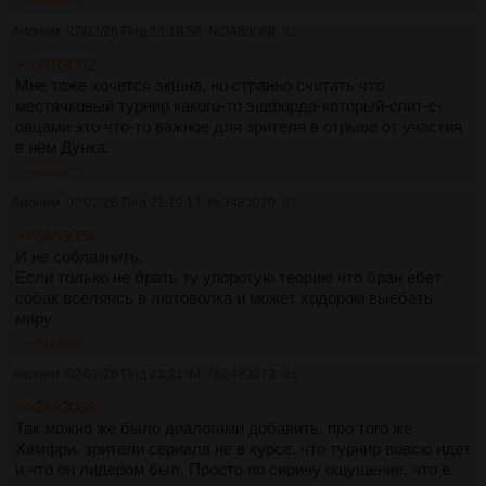
>>3483074
Аноним
02/02/26 Пнд 23:18:59
№
3483068
81
>>3483062
Мне тоже хочется экшна, но странно считать что
местячковый турнир какого-то эшфорда-который-спит-с-
овцами это что-то важное для зрителя в отрыве от участия
в нём Дунка.
>>3483073
Аноним
02/02/26 Пнд 23:19:17
№
3483070
82
>>3483064
И не соблазнить.
Если только не брать ту упоротую теорию что бран ебет
собак вселяясь в лютоволка и может ходором выебать
миру
>>3483080
Аноним
02/02/26 Пнд 23:21:44
№
3483073
83
>>3483068
Так можно же было диалогами добавить, про того же
Хамфри, зрители сериала не в курсе, что турнир вовсю идет
и что он лидером был. Просто по сиричу ощущение, что в