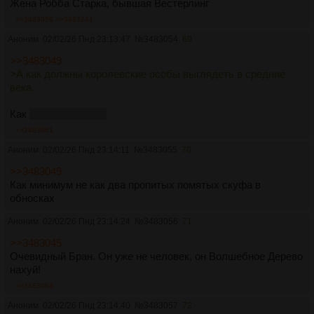
Жена Робба Старка, бывшая Вестерлинг
>>3483059
>>3483241
Аноним
02/02/26 Пнд 23:13:47
№
3483054
69
>>3483049
>А как должны королевские особы выглядеть в средние
века.
Как
Пипин Короткий
>>3483061
Аноним
02/02/26 Пнд 23:14:11
№
3483055
70
>>3483049
Как минимум не как два пропитых помятых скуфа в
обносках
Аноним
02/02/26 Пнд 23:14:24
№
3483056
71
>>3483045
Очевидный Бран. Он уже не человек, он Волшебное Дерево
нахуй!
>>3483064
Аноним
02/02/26 Пнд 23:14:40
№
3483057
72