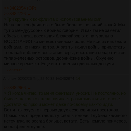
>>3482954 (OP)
>>3482726 →
>Три крупных конфликта с использованием омп
Не не не, конфликтов то было больше, не виляй жопой. Мы
тут о междуусобных войнах говорим. И как ты не заметил
ебясь в глаза, восстания блэкфайров это натурально
ВОССТАНИЯ во множественном числе. Не все из них были
войнами, но никак не три. А раз ты начал войны приплетать
то давай добавим восстания веры, восстания сепаратистов
типа железных островов, дорнийские войны. Охуенно
мирное времечко. Еще и вторжения одичалых до кучи
>>3482975
Аноним
02/02/26 Пнд 22:40:32
№
3482974
14
>>3482966 →
> Я когда читаю, то меня фантазия уносит. Не постоянно, но
бывает какая-то сцена начинает разыгрываться в голове
достаточно ярко и может даже по-своему как-то идти.
Вот я так охуел от первых двух сезонов игры престолов.
Прямо как я представлял у себя в голове. Глубина книжного
источника не всегда больше, кстати. Есть немало примеров,
когда фильм лучше.