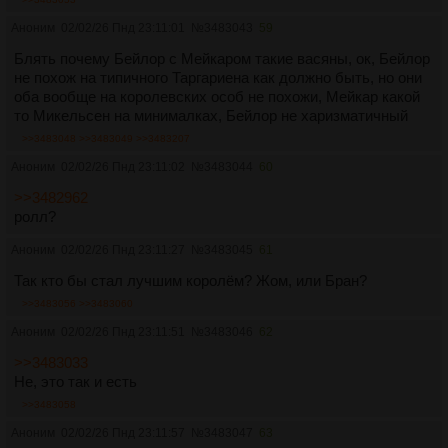
Аноним
02/02/26 Пнд 23:11:01
№
3483043
59
Блять почему Бейлор с Мейкаром такие васяны, ок, Бейлор
не похож на типичного Таргариена как должно быть, но они
оба вообще на королевских особ не похожи, Мейкар какой
то Микельсен на минималках, Бейлор не харизматичный
>>3483048
>>3483049
>>3483207
Аноним
02/02/26 Пнд 23:11:02
№
3483044
60
>>3482962
ролл?
Аноним
02/02/26 Пнд 23:11:27
№
3483045
61
Так кто бы стал лучшим королём? Жом, или Бран?
>>3483056
>>3483060
Аноним
02/02/26 Пнд 23:11:51
№
3483046
62
>>3483033
Не, это так и есть
>>3483058
Аноним
02/02/26 Пнд 23:11:57
№
3483047
63