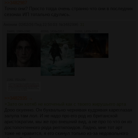
>>3482987
Точно они? Просто тогда очень странно что они в последних
сезонах ИП тотально сдулись.
Аноним
02/02/26 Пнд 22:50:03
№
3482996
31
194Кб, 1080x1080
482Кб, 1456x1817
192Кб, 1400x1018
21Кб, 702x204
>>3482935 →
>Зато он хотяб не копченый как с твоего жирушьего арта
Дооо охуенно. Он буквально чернявая кудрявая кареглазая
залупа там лол. И не надо про его род из британской
аристократии, мы же про внешний вид, а не про то что он из
достопочтенного рода рептилоидов. Ладно, мне тот арт
тоже не нравится, я его скинул только из-за недовольного