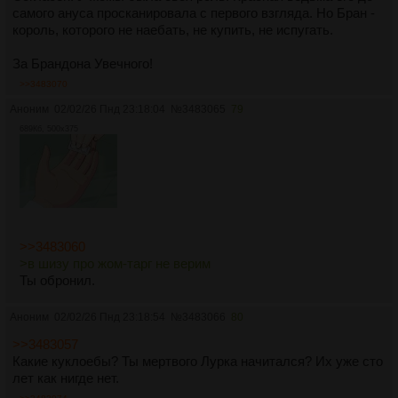
самого ануса просканировала с первого взгляда. Но Бран -
король, которого не наебать, не купить, не испугать.
За Брандона Увечного!
>>3483070
Аноним
02/02/26 Пнд 23:18:04
№
3483065
79
689Кб, 500x375
>>3483060
>в шизу про жом-тарг не верим
Ты обронил.
Аноним
02/02/26 Пнд 23:18:54
№
3483066
80
>>3483057
Какие куклоебы? Ты мертвого Лурка начитался? Их уже сто
лет как нигде нет.