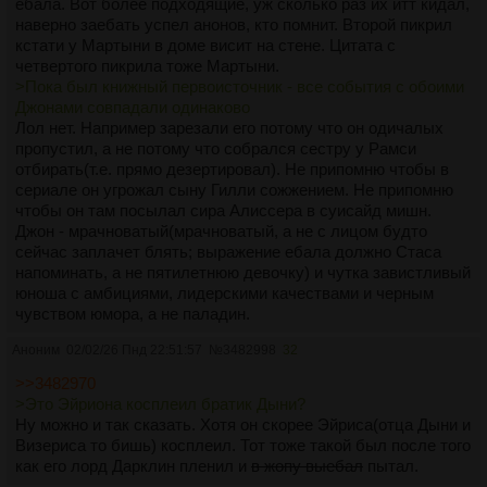
ебала. Вот более подходящие, уж сколько раз их итт кидал,
наверно заебать успел анонов, кто помнит. Второй пикрил
кстати у Мартыни в доме висит на стене. Цитата с
четвертого пикрила тоже Мартыни.
>Пока был книжный первоисточник - все события с обоими
Джонами совпадали одинаково
Лол нет. Например зарезали его потому что он одичалых
пропустил, а не потому что собрался сестру у Рамси
отбирать(т.е. прямо дезертировал). Не припомню чтобы в
сериале он угрожал сыну Гилли сожжением. Не припомню
чтобы он там посылал сира Алиссера в суисайд мишн.
Джон - мрачноватый(мрачноватый, а не с лицом будто
сейчас заплачет блять; выражение ебала должно Стаса
напоминать, а не пятилетнюю девочку) и чутка завистливый
юноша с амбициями, лидерскими качествами и черным
чувством юмора, а не паладин.
Аноним
02/02/26 Пнд 22:51:57
№
3482998
32
>>3482970
>Это Эйриона косплеил братик Дыни?
Ну можно и так сказать. Хотя он скорее Эйриса(отца Дыни и
Визериса то бишь) косплеил. Тот тоже такой был после того
как его лорд Дарклин пленил и
в жопу выебал
пытал.