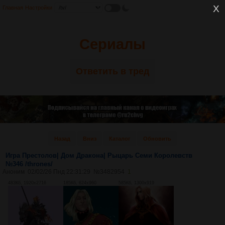
Главная
Настройки
Сериалы
Ответить в тред
Назад
Вниз
Каталог
Обновить
Игра Престолов| Дом Дракона| Рыцарь Семи Королевств
№346 /thrones/
Аноним
02/02/26 Пнд 22:31:29
№
3482954
1
483Кб, 1920x2716
185Кб, 624x960
585Кб, 1300x919