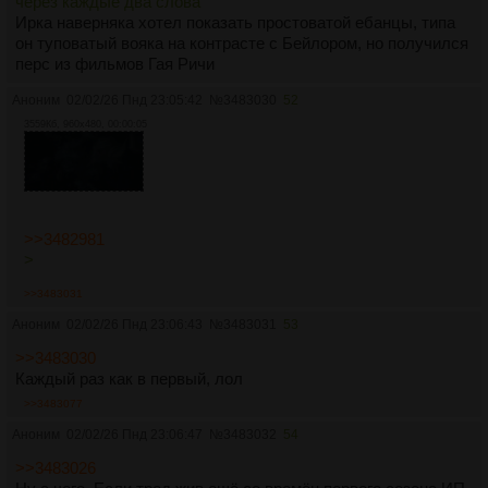
через каждые два слова
Ирка наверняка хотел показать простоватой ебанцы, типа
он туповатый вояка на контрасте с Бейлором, но получился
перс из фильмов Гая Ричи
Аноним
02/02/26 Пнд 23:05:42
№
3483030
52
3559Кб, 960x480, 00:00:05
>>3482981
>
>>3483031
Аноним
02/02/26 Пнд 23:06:43
№
3483031
53
>>3483030
Каждый раз как в первый, лол
>>3483077
Аноним
02/02/26 Пнд 23:06:47
№
3483032
54
>>3483026