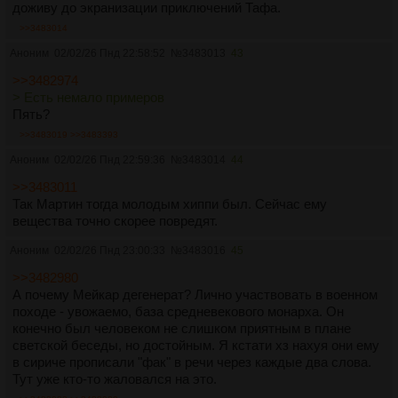
доживу до экранизации приключений Тафа.
>>3483014
Аноним
02/02/26 Пнд 22:58:52
№
3483013
43
>>3482974
> Есть немало примеров
Пять?
>>3483019
>>3483393
Аноним
02/02/26 Пнд 22:59:36
№
3483014
44
>>3483011
Так Мартин тогда молодым хиппи был. Сейчас ему
вещества точно скорее повредят.
Аноним
02/02/26 Пнд 23:00:33
№
3483016
45
>>3482980
А почему Мейкар дегенерат? Лично участвовать в военном
походе - увожаемо, база средневекового монарха. Он
конечно был человеком не слишком приятным в плане
светской беседы, но достойным. Я кстати хз нахуя они ему
в сириче прописали "фак" в речи через каждые два слова.
Тут уже кто-то жаловался на это.