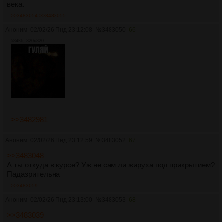
века.
>>3483054
>>3483055
Аноним
02/02/26 Пнд 23:12:08
№
3483050
66
584Кб, 320x320
>>3482981
Аноним
02/02/26 Пнд 23:12:59
№
3483052
67
>>3483048
А ты откуда в курсе? Уж не сам ли жируха под прикрытием?
Падазрительна
>>3483059
Аноним
02/02/26 Пнд 23:13:00
№
3483053
68
>>3483039