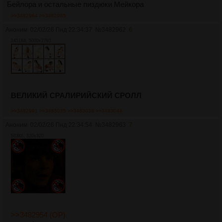
Бейлора и остальные пиздюки Мейкора
>>3482964
>>3482965
Аноним
02/02/26 Пнд 22:34:37
№
3482962
6
1451Кб, 5000x2793
ВЕЛИКИЙ СРАЛИРИЙСКИЙ СРОЛЛ
>>3482991
>>3483035
>>3483038
>>3483044
Аноним
02/02/26 Пнд 22:34:54
№
3482963
7
583Кб, 320x320
>>3482954 (OP)