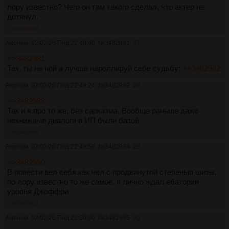
лору известно? Чего он там такого сделал, что актер не
дотянул.
>>3482994
Аноним
02/02/26 Пнд 22:48:40
№
3482991
27
>>3482981
Так, ты не ной а лучше нароллируй себе судьбу:
>>3482962
Аноним
02/02/26 Пнд 22:49:24
№
3482992
28
>>3482988
Так и я про то же, без сарказма. Вообще раньше даже
некнижные диалоги в ИП были базой.
>>3483000
Аноним
02/02/26 Пнд 22:49:56
№
3482994
29
>>3482990
В повести вел себя как чел с продвинутой степенью шизы,
по лору известно то же самое, я лично ждал ебатории
уровня Джоффри
>>3483021
Аноним
02/02/26 Пнд 22:50:00
№
3482995
30