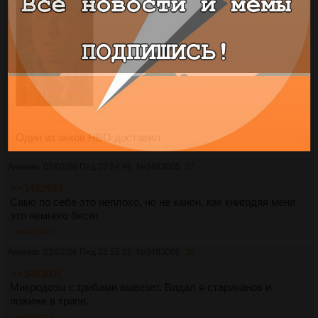
Один из акков HBO доставил
Аноним
02/02/26 Пнд 22:54:48
№
3483005
37
>>3482999
Само по себе это неплохо, но не канон, как книгодяя меня
это немного бесит
>>3483007
Аноним
02/02/26 Пнд 22:55:02
№
3483006
38
>>3483001
Микродозы с грибами вывезет. Видал я стариканов и
пожиже в трипе.
>>3483010