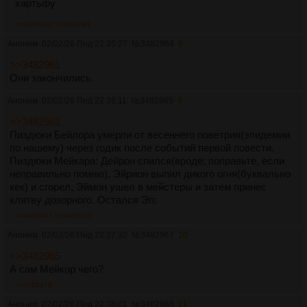
хартьфу
>>3483340
>>3484081
Аноним
02/02/26 Пнд 22:35:27
№
3482964
8
>>3482961
Они закончились.
Аноним
02/02/26 Пнд 22:36:11
№
3482965
9
>>3482961
Пиздюки Бейлора умерли от весеннего поветрия(эпидемии
по нашему) через годик после событий первой повести.
Пиздюки Мейкара: Дейрон спился(вроде; поправьте, если
неправильно помню), Эйрион выпил дикого огня(буквально
кек) и сгорел, Эймон ушел в мейстеры и затем принес
клятву дозорного. Остался Эгг.
>>3482967
>>3482970
Аноним
02/02/26 Пнд 22:37:32
№
3482967
10
>>3482965
А сам Мейкор чего?
>>3482979
Аноним
02/02/26 Пнд 22:38:01
№
3482968
11