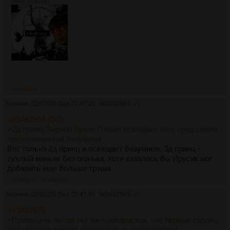
169Кб, 1024x1021
>>3483340
Аноним
02/02/26 Пнд 22:47:25
№
3482984
21
>>3482954 (OP)
>2д принц Эйрион Яркое Пламя освящает этот тред своим
яркопламенным безумием
Вот только 2д принц и освящает безумием, 3д принц -
тухлый маньяк без огонька, хотя казалось бы Ирусик мог
добавить еще больше трэша
>>3482990
>>3482999
Аноним
02/02/26 Пнд 22:47:35
№
3482985
22
>>3482978
>Притащить потом тех же сценаристов, что первые сезоны
игры писали вместо синеволосых жирух и хуяк!