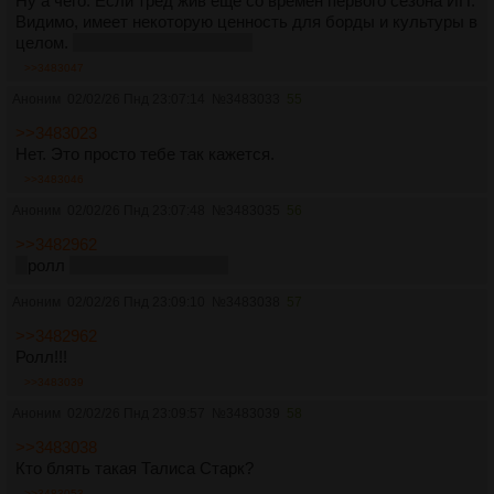
Ну а чего. Если тред жив ещё со времён первого сезона ИП.
Видимо, имеет некоторую ценность для борды и культуры в
целом.
хотя, дотатреды тоже...
>>3483047
Аноним
02/02/26 Пнд 23:07:14
№
3483033
55
>>3483023
Нет. Это просто тебе так кажется.
>>3483046
Аноним
02/02/26 Пнд 23:07:48
№
3483035
56
>>3482962
С
ролл
с валирийской базой
Аноним
02/02/26 Пнд 23:09:10
№
3483038
57
>>3482962
Ролл!!!
>>3483039
Аноним
02/02/26 Пнд 23:09:57
№
3483039
58
>>3483038
Кто блять такая Талиса Старк?
>>3483053