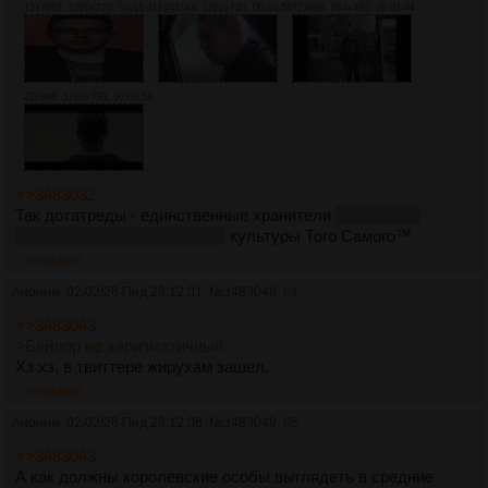
15178Кб, 1280x720, 00:01:41
14431Кб, 1280x720, 00:00:58
7136Кб, 854x480, 00:01:44
2269Кб, 1280x720, 00:00:52
>>3483032
Так дотатреды - единственные хранители
хаоситской
копрофажной сралирийской
культуры Того Самого™
>>3483057
Аноним
02/02/26 Пнд 23:12:01
№
3483048
64
>>3483043
>Бейлор не харизматичный
Хз хз, в твиттере жирухам зашел.
>>3483052
Аноним
02/02/26 Пнд 23:12:06
№
3483049
65
>>3483043
А как должны королевские особы выглядеть в средние