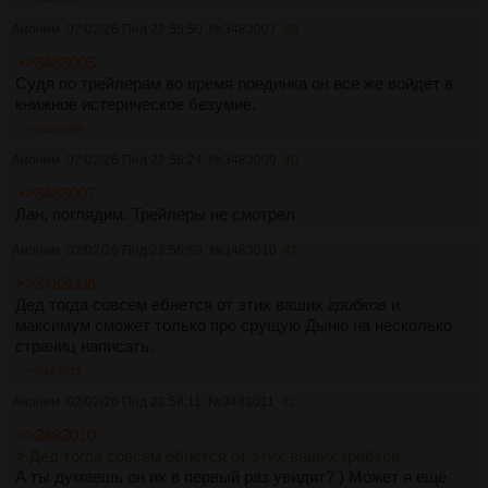
Аноним
02/02/26 Пнд 22:55:50
№
3483007
39
>>3483005
Судя по трейлерам во время поединка он все же войдет в
книжное истерическое безумие.
>>3483009
Аноним
02/02/26 Пнд 22:56:24
№
3483009
40
>>3483007
Лан, поглядим. Трейлеры не смотрел
Аноним
02/02/26 Пнд 22:56:59
№
3483010
41
>>3483006
Дед тогда совсем ебнется от этих ваших
грибков
и
максимум сможет только про срущую Дыню на несколько
страниц написать.
>>3483011
Аноним
02/02/26 Пнд 22:58:11
№
3483011
42
>>3483010
> Дед тогда совсем ебнется от этих ваших грибков
А ты думаешь он их в первый раз увидит? ) Может я ещё