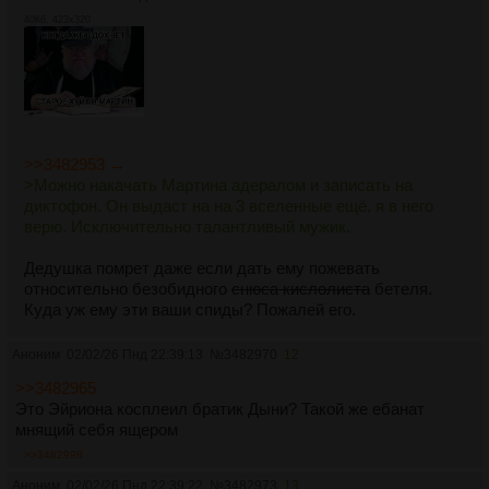
40Кб, 423x320
>>3482953 →
>Можно накачать Мартина адералом и записать на
диктофон. Он выдаст на на 3 вселенные ещё, я в него
верю. Исключительно талантливый мужик.
Дедушка помрет даже если дать ему пожевать
относительно безобидного
снюса кислолиста
бетеля.
Куда уж ему эти ваши спиды? Пожалей его.
Аноним
02/02/26 Пнд 22:39:13
№
3482970
12
>>3482965
Это Эйриона косплеил братик Дыни? Такой же ебанат
мнящий себя ящером
>>3482998
Аноним
02/02/26 Пнд 22:39:22
№
3482973
13