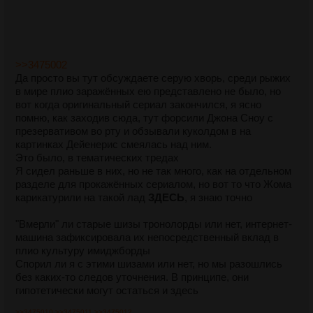
>>3475002
Да просто вы тут обсуждаете серую хворь, среди рыжих
в мире плио заражённых ею представлено не было, но
вот когда оригинальный сериал закончился, я ясно
помню, как заходив сюда, тут форсили Джона Сноу с
презервативом во рту и обзывали куколдом в на
картинках Дейенерис смеялась над ним.
Это было, в тематических тредах
Я сидел раньше в них, но не так много, как на отдельном
разделе для прокажённых сериалом, но вот то что Жома
карикатурили на такой лад
ЗДЕСЬ
, я знаю точно
"Вмерли" ли старые шизы тронолорды или нет, интернет-
машина зафиксировала их непосредственный вклад в
плио культуру имиджборды
Спорил ли я с этими шизами или нет, но мы разошлись
без каких-то следов уточнения. В принципе, они
гипотетически могут остаться и здесь
>>3475010
>>3475011
>>3475012