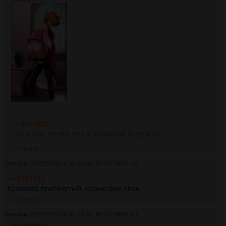
>>3474990
>Да я уже понял, что я нормикал буду кал
>>3474995
Аноним
20/01/26 Втр 07:32:09
№
3474995
39
>>3474994
Калолюб проткнутый нормисами спок
>>3475000
Аноним
20/01/26 Втр 07:33:40
№
3474996
40
44Кб, 740x589