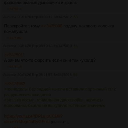
форсили рваные дыневички и трали.
>>3475013
Аноним
20/01/26 Втр 08:09:47
№
3475012
53
Перекройте этому
>>3475008
подачу макового молочка
пожалуйста
>>3475102
Аноним
20/01/26 Втр 08:10:43
№
3475013
54
>>3475011
А зачем что-то форсить если он и так куколд?
>>3475018
Аноним
20/01/26 Втр 08:11:57
№
3475015
55
>>3474982
>говноделы без задней мысли вставили сортирный гэг с
разрушением ожиданий
>вот это посыл, гениальная двухслойка, нормисы
подорваны, быдло не выкупило истинное значение
https://youtu.be/fDPLsIpCCB8?
si=xeYrMogr4uRyGFoU
[РАСКРЫТЬ]