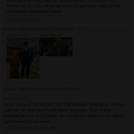
можно выпустить на нетфликсе по мотивам престолов
или какое например аниме
>>3474974
>>3475072
Аноним
20/01/26 Втр 06:51:57
№
3474972
18
1311Кб, 859x1080
1064Кб, 1080x620
Аноним
20/01/26 Втр 06:54:51
№
3474974
19
>>3474971
Хочу больше прошлого, про Завоевание например. А то и
дальше во времена праймовой Валирии. Еще очень
интересно что за G-вирус на ней потом завелся, который
драконов укладывает
>>3474978
>>3474981
>>3474993