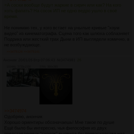
>А соски вообще будут жаркие в сирич или как? На кого
хоть фапать? На сосок ИП не одно ведро ушло в своё
время.
Не понимаю тех, у кого встает на унылые кривые "хоум
видео" из кинематографа. Сцена того как шлюха соблазняет
Подрика или жесткий трах Дыни в ИП выглядели комично, а
не возбуждающе.
>>3475126
>>3475141
Аноним
20/01/26 Втр 07:06:43
№
3474981
26
1024Кб, 3733x2100
37Кб, 360x393
>>3474974
Одобряю, анончик
Хорошо ориентиры обозначаешь! Мне такое по душе
Ещё было бы интересно, чья философия из двух
представленных "сходок" выявила бы превосходства над