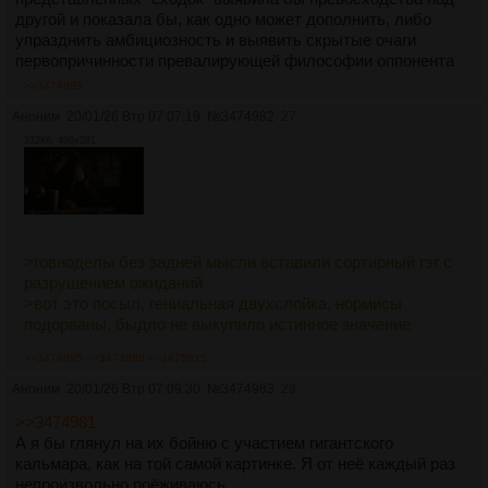
другой и показала бы, как одно может дополнить, либо
упразднить амбициозность и выявить скрытые очаги
первопричинности превалирующей философии оппонента
>>3474983
Аноним
20/01/26 Втр 07:07:19
№
3474982
27
232Кб, 498x281
>говноделы без задней мысли вставили сортирный гэг с
разрушением ожиданий
>вот это посыл, гениальная двухслойка, нормисы
подорваны, быдло не выкупило истинное значение
>>3474985
>>3474986
>>3475015
Аноним
20/01/26 Втр 07:09:30
№
3474983
28
>>3474981
А я бы глянул на их бойню с участием гигантского
кальмара, как на той самой картинке. Я от неё каждый раз
непроизвольно поёживаюсь