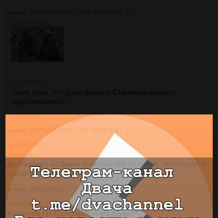
Аноним
20/01/26 Втр 07:16:09
№
3474986
31
2128Кб, 4023x2677
>>3474982
Такие дела, что даже фанаты
Станниса
немного
подуспокоились
>>3474988
Аноним
20/01/26 Втр 07:19:27
№
3474987
32
>>3474951
>хаосит
Да. Реально на Джека Воробья чем-то похож, не напиздели
создатели.
Аноним
20/01/26 Втр 07:20:11
№
3474988
33
>>3474986
А при чем тут Сметаннис и его фаны?