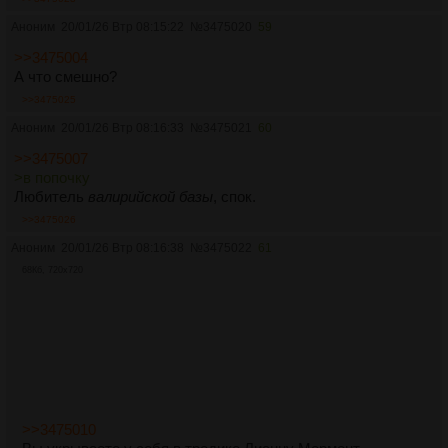
Аноним
20/01/26 Втр 08:15:22
№
3475020
59
>>3475004
А что смешно?
>>3475025
Аноним
20/01/26 Втр 08:16:33
№
3475021
60
>>3475007
>в попочку
Любитель
валирийской базы
, спок.
>>3475026
Аноним
20/01/26 Втр 08:16:38
№
3475022
61
68Кб, 720x720
>>3475010