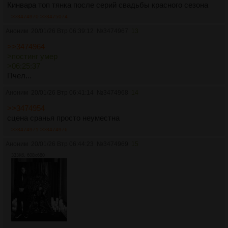
Кинвара топ тянка после серий свадьбы красного сезона
>>3474970
>>3475074
Аноним
20/01/26 Втр 06:39:12
№
3474967
13
>>3474964
>постинг умер
>06:25:37
Пчел...
Аноним
20/01/26 Втр 06:41:14
№
3474968
14
>>3474954
сцена сранья просто неуместна
>>3474971
>>3474976
Аноним
20/01/26 Втр 06:44:23
№
3474969
15
333Кб, 608x680