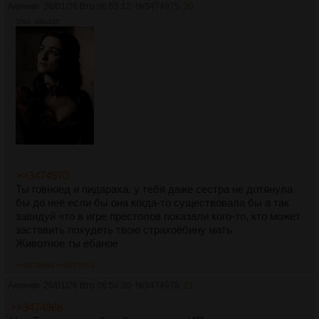
Аноним
20/01/26 Втр 06:55:12
№
3474975
20
57Кб, 540x810
>>3474970
Ты говноед и пидараха, у тебя даже сестра не дотянула
бы до неё если бы она когда-то существовала бы а так
завидуй что в игре престолов показали кого-то, кто может
заставить похудеть твою страхоёбину мать
Животное ты ебаное
>>3474984
>>3475051
Аноним
20/01/26 Втр 06:56:30
№
3474976
21
>>3474968