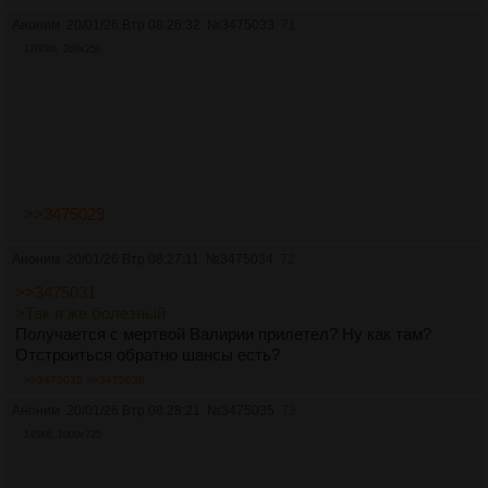
Аноним
20/01/26 Втр 08:26:32
№
3475033
71
1700Кб, 268x250
>>3475029
Аноним
20/01/26 Втр 08:27:11
№
3475034
72
>>3475031
>Так я же болезный
Получается с мертвой Валирии прилетел? Ну как там?
Отстроиться обратно шансы есть?
>>3475035
>>3475036
Аноним
20/01/26 Втр 08:28:21
№
3475035
73
145Кб, 1000x725