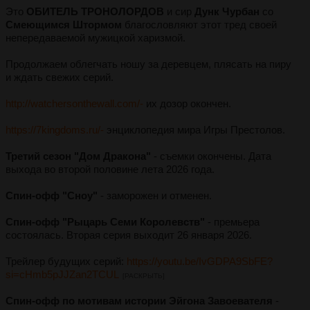
Это
ОБИТЕЛЬ ТРОНОЛОРДОВ
и сир
Дунк Чурбан
со
Смеющимся Штормом
благословляют этот тред своей
непередаваемой мужицкой харизмой.
Продолжаем облегчать ношу за деревцем, плясать на пиру
и ждать свежих серий.
http://watchersonthewall.com/-
их дозор окончен.
https://7kingdoms.ru/-
энциклопедия мира Игры Престолов.
Третий сезон "Дом Дракона"
- съемки окончены. Дата
выхода во второй половине лета 2026 года.
Спин-офф "Сноу"
- заморожен и отменен.
Спин-офф "Рыцарь Семи Королевств"
- премьера
состоялась. Вторая серия выходит 26 января 2026.
Трейлер будущих серий:
https://youtu.be/IvGDPA9SbFE?
si=cHmb5pJJZan2TCUL
[РАСКРЫТЬ]
Спин-офф по мотивам истории Эйгона Завоевателя
-