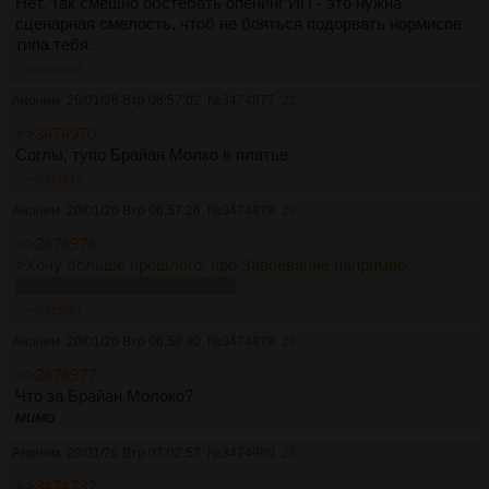
Нет. Так смешно обстебать опенинг ИП - это нужна
сценарная смелость, чтоб не бояться подорвать нормисов
типа тебя.
>>3476107
Аноним
20/01/26 Втр 06:57:02
№
3474977
22
>>3474970
Соглы, тупо Брайан Молко в платье
>>3474979
Аноним
20/01/26 Втр 06:57:26
№
3474978
23
>>3474974
>Хочу больше прошлого, про Завоевание например.
А Чмартин не хочет, азазазаз
>>3475057
Аноним
20/01/26 Втр 06:58:40
№
3474979
24
>>3474977
Что за Брайан Молоко?
мимо
Аноним
20/01/26 Втр 07:02:53
№
3474980
25
>>3474732 →