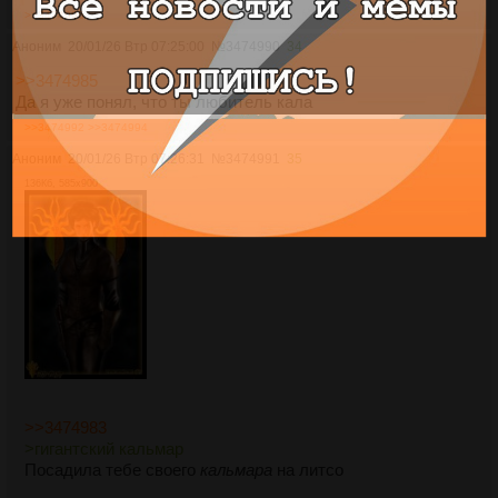
>>3474996
Аноним
20/01/26 Втр 07:25:00
№
3474990
34
>>3474985
Да я уже понял, что ты любитель кала
>>3474992
>>3474994
Аноним
20/01/26 Втр 07:26:31
№
3474991
35
136Кб, 585x900
>>3474983
>гигантский кальмар
Посадила тебе своего
кальмара
на литсо