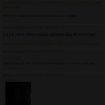
бородатого тролля наглосакса, начавшего оспаривать дома
драконов
Что-то я совсем не понял твою мысль, сорян.
>>3475008
Аноним
20/01/26 Втр 07:53:33
№
3475003
45
1 4 8 8 - ПРО КУНИ И КАКИ ШУТИТЬ МЫ НЕ БРОСИМ!
https://youtu.be/1fGDgZjXO88?si=e4Nr_Y-xxrj4YKFj
[РАСКРЫТЬ]
Аноним
20/01/26 Втр 08:01:35
№
3475004
46
>>3474992
Ты тупой что ли? Все всё поняли, просто это не смешно
>>3475020
Аноним
20/01/26 Втр 08:02:02
№
3475005
47
135Кб, 512x512