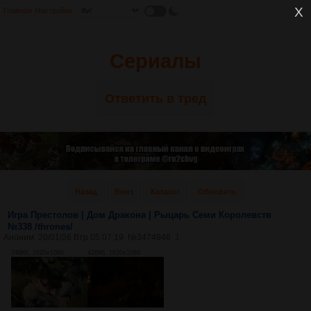
Главная
Настройки
Сериалы
Ответить в тред
Назад
Вниз
Каталог
Обновить
Игра Престолов | Дом Дракона | Рыцарь Семи Королевств
№338 /thrones/
Аноним
20/01/26 Втр 05:07:19
№
3474946
1
749Кб, 1620x1080
426Кб, 1620x1080