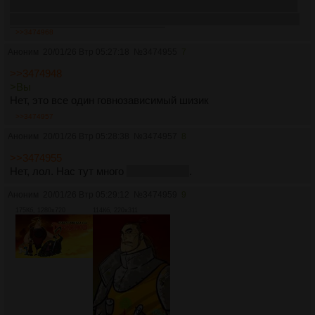
срут - будет выписан из тронолордов и обмакнут башкой в
валирийскую базу. 2) Кто не читал книги по Рыцарю - бегом
читать или будет пункт первый.
>>3474968
Аноним
20/01/26 Втр 05:27:18
№
3474955
7
>>3474948
>Вы
Нет, это все один говнозависимый шизик
>>3474957
Аноним
20/01/26 Втр 05:28:38
№
3474957
8
>>3474955
Нет, лол. Нас тут много
целый сосач
.
Аноним
20/01/26 Втр 05:29:12
№
3474959
9
175Кб, 1280x720
114Кб, 220x311