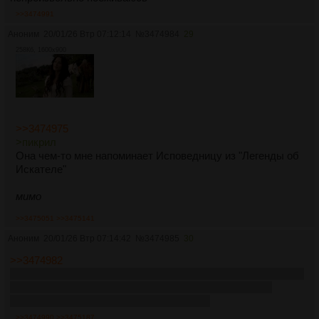
>>3474991
Аноним
20/01/26 Втр 07:12:14
№
3474984
29
258Кб, 1600x900
>>3474975
>пикрил
Она чем-то мне напоминает Исповедницу из "Легенды об
Искателе"
мимо
>>3475051
>>3475141
Аноним
20/01/26 Втр 07:14:42
№
3474985
30
>>3474982
Так ты же реально до сих пор горишь с одной микро-сцены,
говнормис. Нет бы обсуждать ламповость и высокое
соответствие книжному тексту в серии...
>>3474990
>>3475187