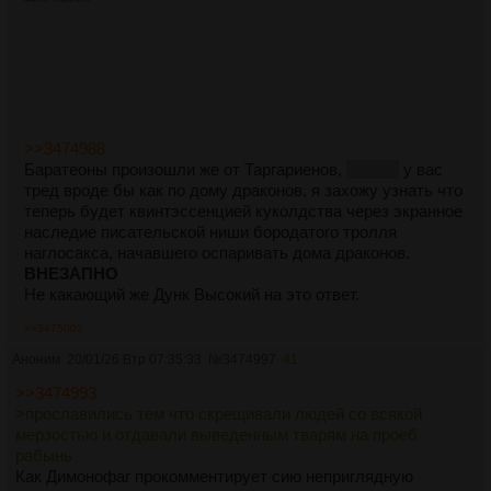
>>3474988
Баратеоны произошли же от Таргариенов,
верно?
у вас
тред вроде бы как по дому драконов, я захожу узнать что
теперь будет квинтэссенцией куколдства через экранное
наследие писательской ниши бородатого тролля
наглосакса, начавшего оспаривать дома драконов.
ВНЕЗАПНО
Не какающий же Дунк Высокий на это ответ.
>>3475002
Аноним
20/01/26 Втр 07:35:33
№
3474997
41
>>3474993
>прославились тем что скрещивали людей со всякой
мерзостью и отдавали выведенным тварям на проеб
рабынь
Как Димонофаг прокомментирует сию неприглядную