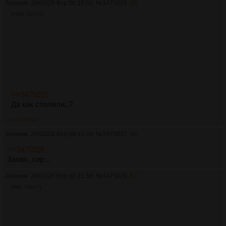
Аноним
20/01/26 Втр 08:19:05
№
3475026
65
275Кб, 512x512
>>3475021
Да как спалили..?
>>3475027
Аноним
20/01/26 Втр 08:19:39
№
3475027
66
>>3475026
Запах, сир...
Аноним
20/01/26 Втр 08:21:58
№
3475029
67
69Кб, 736x771