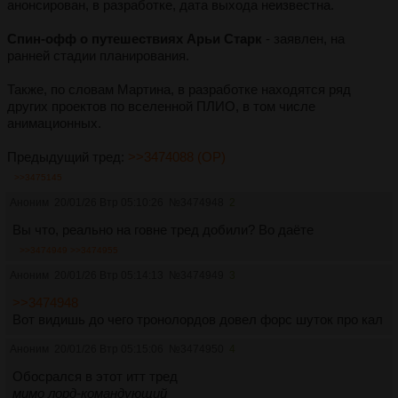
анонсирован, в разработке, дата выхода неизвестна.
Спин-офф о путешествиях Арьи Старк
- заявлен, на
ранней стадии планирования.
Также, по словам Мартина, в разработке находятся ряд
других проектов по вселенной ПЛИО, в том числе
анимационных.
Предыдущий тред:
>>3474088 (OP)
>>3475145
Аноним
20/01/26 Втр 05:10:26
№
3474948
2
Вы что, реально на говне тред добили? Во даёте
>>3474949
>>3474955
Аноним
20/01/26 Втр 05:14:13
№
3474949
3
>>3474948
Вот видишь до чего тронолордов довел форс шуток про кал
Аноним
20/01/26 Втр 05:15:06
№
3474950
4
Обосрался в этот итт тред
мимо лорд-командующий