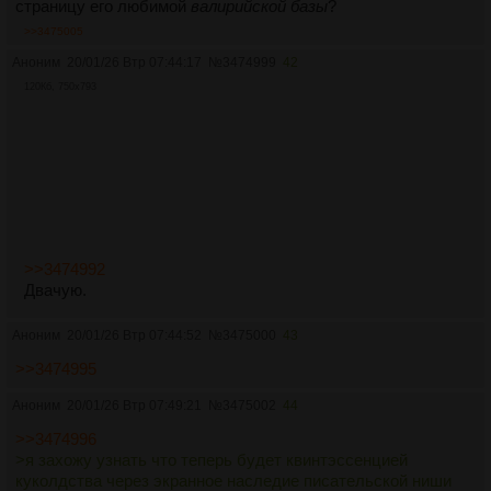
страницу его любимой
валирийской базы
?
>>3475005
Аноним
20/01/26 Втр 07:44:17
№
3474999
42
120Кб, 750x793
>>3474992
Двачую.
Аноним
20/01/26 Втр 07:44:52
№
3475000
43
>>3474995
Аноним
20/01/26 Втр 07:49:21
№
3475002
44
>>3474996
>я захожу узнать что теперь будет квинтэссенцией
куколдства через экранное наследие писательской ниши