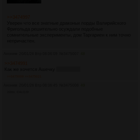
>>3474997
Уверен что все знатные драконьи лорды Валирийского
Фригольда решительно осуждали подобные
сомнительные эксперименты, дом Таргариен к ним точно
непричастен.
Аноним
20/01/26 Втр 08:06:09
№
3475007
48
>>3474991
Как же хочется Ашечку
в попочку...
>>3475009
>>3475021
Аноним
20/01/26 Втр 08:06:45
№
3475008
49
268Кб, 634x1130