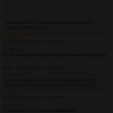
как же очистился тред благодаря рыцарю, прямо в
старые добрые вернулся
>>3475032
>>3475033
Аноним
20/01/26 Втр 08:22:48
№
3475030
68
>>3475025
Ну вот ты же сам не унимаешься и раздуваешь, болезный
>>3475031
Аноним
20/01/26 Втр 08:25:21
№
3475031
69
>>3475030
Так я же болезный. Мое дело и есть раздувать!
Я тебе
сортирные шутки а ты мне огонь своей печки! Мена?
>>3475034
Аноним
20/01/26 Втр 08:25:22
№
3475032
70
>>3475029
Ты наверное хотел сказать
наполнился
?