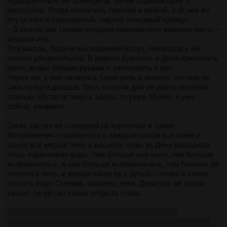
подозрительно их осмотрела, затем сорвала одну и
раскусила. Ягода оказалась терпкой и вязкой, и от неё во
рту остался горьковатый, смутно знакомый привкус.
– В кхаласаре такими ягодами приправляли жареное мясо, –
решила она.
Эта мысль, будучи высказанной вслух, показалась ей
вполне убедительной. В животе бурчало, и Дени принялась
рвать ягоды обеими руками и запихивать в рот.
Через час у неё началась такая резь в животе, что она не
смогла идти дальше. Весь остаток дня её рвало зелёной
слизью. «Если останусь здесь, то умру. Может, я уже
сейчас умираю».
Закат застал её стонущей на корточках в траве.
Испражнения становились с каждым разом всё жиже и
пахли всё мерзостней, к восходу луны из Дени выходила
лишь коричневая вода. Чем больше она пила, тем больше
испражнялась, а чем больше испражнялась, тем больше ей
хотелось пить, и жажда гнала её к ручью – снова и снова
глотать воду. Смежив, наконец, веки, Дени уже не знала,
хватит ли ей сил снова открыть глаза.
Первая серия Рыцаря охуенная, ламповая и без
(сценарного) говняка, лол. 1) Кто ноет из-за того что люди