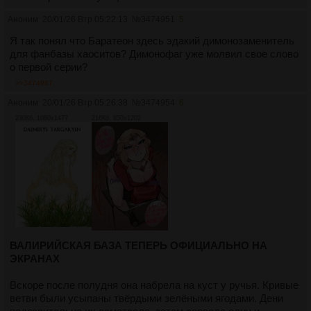
Аноним
20/01/26 Втр 05:22:13
№
3474951
5
Я так понял что Баратеон здесь эдакий димонозаменитель
для фанбазы хаоситов? Димонофаг уже молвил свое слово
о первой серии?
>>3474987
Аноним
20/01/26 Втр 05:26:38
№
3474954
6
230Кб, 1080x1477
216Кб, 850x1202
ВАЛИРИЙСКАЯ БАЗА ТЕПЕРЬ ОФИЦИАЛЬНО НА
ЭКРАНАХ
Вскоре после полудня она набрела на куст у ручья. Кривые
ветви были усыпаны твёрдыми зелёными ягодами. Дени