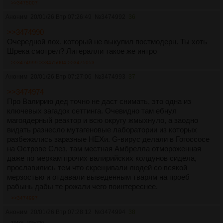
>>3475007
Аноним
20/01/26 Втр 07:26:49
№
3474992
36
>>3474990
Очередной лох, который не выкупил постмодерн. Ты хоть
Шрека смотрел? Литералли такое же интро
>>3474999
>>3475004
>>3475053
Аноним
20/01/26 Втр 07:27:06
№
3474993
37
>>3474974
Про Валирию дед точно не даст снимать, это одна из
ключевых загадок сеттинга. Очевидно там ебнул
магоядерный реактор и всю округу жмыхнуло, а заодно
видать разнесло мутагеновые лаборатории из которых
разбежались заразные НЕХи. G-вирус делали в Гогоссосе
на Острове Слез, там местная Амбрелла отмороженная
даже по меркам прочих валирийских колдунов сидела,
прославились тем что скрещивали людей со всякой
мерзостью и отдавали выведенным тварям на проеб
рабынь дабы те рожали чего поинтереснее.
>>3474997
Аноним
20/01/26 Втр 07:28:12
№
3474994
38
384Кб, 405x720