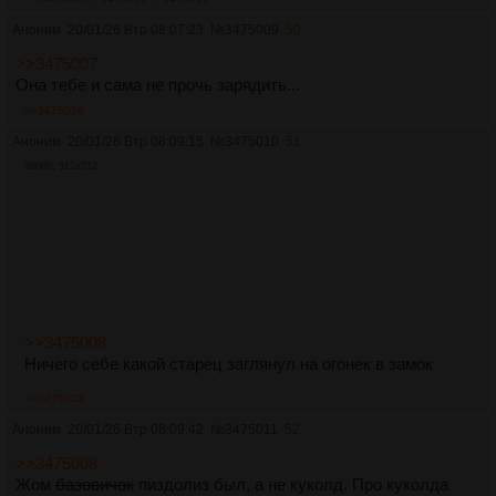
Аноним
20/01/26 Втр 08:07:23
№
3475009
50
>>3475007
Она тебе и сама не прочь зарядить...
>>3475016
Аноним
20/01/26 Втр 08:09:15
№
3475010
51
390Кб, 512x512
>>3475008
Ничего себе какой старец заглянул на огонек в замок
>>3475022
Аноним
20/01/26 Втр 08:09:42
№
3475011
52
>>3475008
Жом
базовичок
пиздолиз был, а не куколд. Про куколда