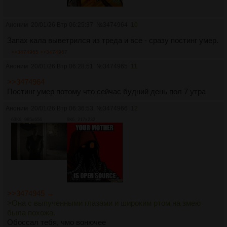
Аноним
20/01/26 Втр 06:25:37
№
3474964
10
Запах кала выветрился из треда и все - сразу постинг умер.
>>3474965
>>3474967
Аноним
20/01/26 Втр 06:28:51
№
3474965
11
>>3474964
Постинг умер потому что сейчас будний день пол 7 утра
Аноним
20/01/26 Втр 06:36:53
№
3474966
12
63Кб, 985x656
9Кб, 217x232
>>3474945 →
>Она с выпученными глазами и широким ртом на змею
была похожа.
Обоссал тебя, чмо вонючее