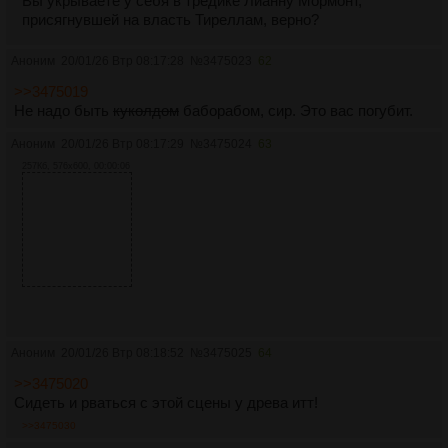
Вы укрываете у себя в тредике Лианну Мормонт,
присягнувшей на власть Тиреллам, верно?
Аноним
20/01/26 Втр 08:17:28
№
3475023
62
>>3475019
Не надо быть
куколдом
баборабом, сир. Это вас погубит.
Аноним
20/01/26 Втр 08:17:29
№
3475024
63
257Кб, 576x600, 00:00:06
Аноним
20/01/26 Втр 08:18:52
№
3475025
64
>>3475020
Сидеть и рваться с этой сцены у древа итт!
>>3475030