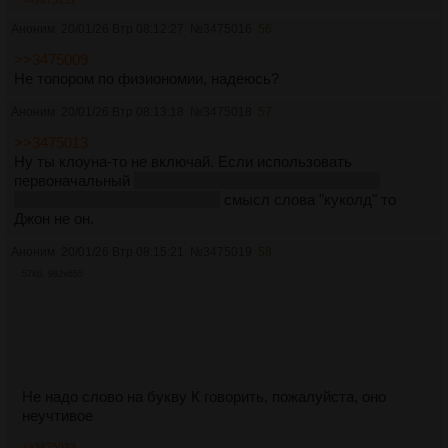
>>3475131
Аноним
20/01/26 Втр 08:12:27
№
3475016
56
>>3475009
Не топором по физиономии, надеюсь?
Аноним
20/01/26 Втр 08:13:18
№
3475018
57
>>3475013
Ну ты клоуна-то не включай. Если использовать
первоначальный
а не искаженный где просто любого
бабораба стали так называть
смысл слова "куколд" то
Джон не он.
Аноним
20/01/26 Втр 08:15:21
№
3475019
58
57Кб, 982x655
Не надо слово на букву К говорить, пожалуйста, оно
неучтивое
>>3475023