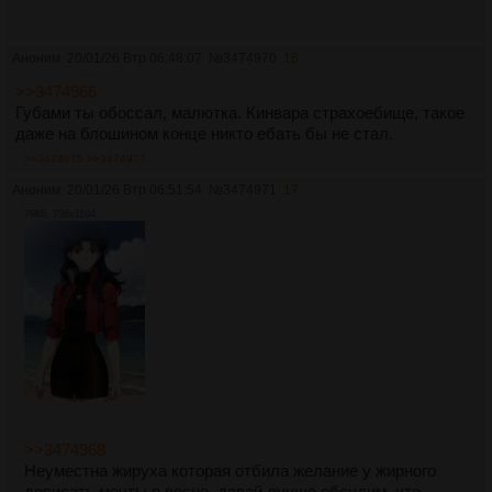
Аноним
20/01/26 Втр 06:48:07
№
3474970
16
>>3474966
Губами ты обоссал, малютка. Кинвара страхоебище, такое
даже на блошином конце никто ебать бы не стал.
>>3474975
>>3474977
Аноним
20/01/26 Втр 06:51:54
№
3474971
17
79Кб, 736x1104
>>3474968
Неуместна жируха которая отбила желание у жирного
дописать мечты о весне, давай лучше обсудим, что