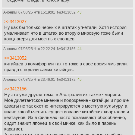
Аноним
07/08/25 Чтв 15:19:01
№
3413052
43
>>3413027
Ну как бы только черных в штатах угнетали. Хотя история
умалчивает, что в штатах во вторую мировую тоже были
концлагеря для местных епонцев.
Аноним
07/08/25 Чтв 22:22:24
№
3413156
44
>>3413052
китайцев в комифорнии так то тоже в свое время чмырили.
правда с подачи самих китайцев.
Аноним
07/08/25 Чтв 23:46:01
№
3413172
45
>>3413156
Ну это уже другая тема, в Австралии их также чморили.
Моё дилетантское мнение и подозрение - китайцы и прочие
азиаты не так охотно интегрируются в местную культуру, а
иначе как объяснить существование китайских кварталов и
кейтаунов. Их в фильмах часто показывают обособленно,
сидит значит японец в свой минке, как было в парень
каратист.
А черные что, хуле оторванные из своих племен ещё во