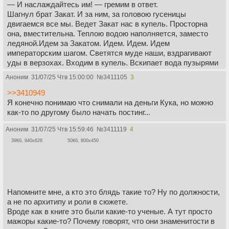
— И наслаждайтесь им! — гремим в ответ.
Шагнул брат Закат. И за ним, за головою гусеницы
двигаемся все мы. Ведет Закат нас в купель. Просторна
она, вместительна. Теплою водою наполняется, заместо
ледяной.Идем за Закатом. Идем. Идем. Идем
императорским шагом. Светятся муде наши, вздрагивают
уды в верзохах. Входим в купель. Вскипает вода пузырями
воздушными вокруг нас. По муде погружается Закат, по
Аноним
31/07/25 Чтв 15:00:00
№
3411105
3
пояс, по грудь. Входит вся гусеница императорская в
купель. И встает.
>>3410949
Теперь — помолчать время. Напряглись руки мускулистые,
Я конечно понимаю что снимали на деньги Кука, но можно
засопели ноздри молодецкие, закряхтели императоры.
как-то по другому было начать постинг...
Сладкой работы время пришло. Окучиваем друг друга.
Аноним
31/07/25 Чтв 15:59:46
№
3411119
4
Колышется вода вокруг нас, волнами ходит, из купели
выплескивается. И вот уж подступило долгожданное, дрожь
39Кб, 940x626
50Кб, 800x450
по всей гусенице прокатывается. И:
— Уважайте ми-и-и-и-и-ир!!!
Дрожит потолок сводчатый. А в купели — шторм
девятибалльный. Реву в ухо Заката, а Рассвет в мое вопит:
— И наслажда-а-а-айтесь и-и-им!!!
Напомните мне, а кто это блядь такие то? Ну по должности,
Клеон, помоги нам не умереть…
а не по архитипу и роли в сюжете.
Вроде как в книге это были какие-то ученые. А тут просто
мажоры какие-то? Почему говорят, что они знаменитости в