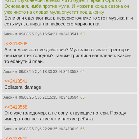
>этот глухонемой телепат - это будет Первый Оратор
Основания, имба против мула. И может в конце сезона он
уже чисто на словах мула опустит под шконку
Если они сделают как в первоисточнике то этот музыкант и
есть мул, а пират на пафосе его марионетка.
Аноним
09/08/25 Суб 16:54:21
№
3413541
63
>>3413308
А в чем смысл сие действия? Мул захватывает Трентор и
они морят их голодом? Там же триллион населения. Какой-
то ебанутый план.
Аноним
09/08/25 Суб 18:33:33
№
3413558
64
>>3413541
Collateral damage
Аноним
09/08/25 Суб 21:15:35
№
3413594
65
>>3413558
Это уже голодомор, а не сопутствующие потери. Походу
императоры не такие уж и плохие ребята.
Аноним
09/08/25 Суб 22:28:35
№
3413619
66
>>3413541