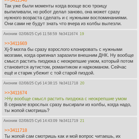
Так уже были моменты когда вооще всю троицу
выпиливали, но робот делал заново, она может сразу
нужного возраста сделать и с нужными воспоминаниями.
Они сами не будут знать что вчера из колбы вылезли.
Аноним
02/08/25 Суб 11:58:59
№
3411674
19
>>3411669
Xj-9 могла бы сразу взрослого клонировать с нужными
мозгами, когда оригинал заразили внешним ДНК. Ну вообще
смысл растить пиздюка с неокрепшие умом, который потом
становится аутистом, романтиком и наркоманом. Сейчас
ещё и старик убежит с той старой пиздой.
Аноним
02/08/25 Суб 14:38:15
№
3411718
20
>>3411674
>Ну вообще смысл растить пиздюка с неокрепшие умом
В сериале взрослых сразу высирали из колбы, когда надо,
ты жопой смотришь?
Аноним
02/08/25 Суб 14:43:09
№
3411719
21
>>3411718
Ты жопой сам смотришь как и мой вопрос читаешь, их