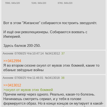
55Кб, 640x320
51Кб, 640x320
67Кб, 640x320
Вот в этом "Жиганске" собираются построить звездолёт.
И ещё они революционеры. Собираются воевать с
Империей.
Здесь балков 200-250.
Аноним
07/08/25 Чтв 10:47:14
№
3413012
37
>>3412994
Я во втором сезоне охуел от мувов этих бомжей, какие то
ебаные звёздные войны
Аноним
07/08/25 Чтв 11:46:01
№
3413018
38
>>3413012
>охуел от мувов этих бомжей
Причем нигер через одного. Реально, какая-то болезнь.
Начинаешь смотреть сериал, и у тебя в голове
формируется образ. Но в конце концов он мутирует в какой-