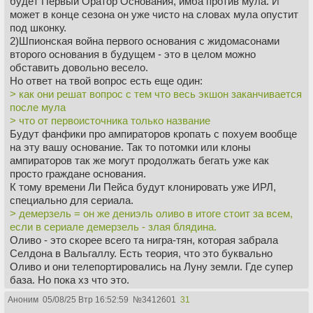
будет Первый Оратор Основания, имба против мула. И
может в конце сезона он уже чисто на словах мула опустит
под шконку.
2)Шпионская война первого основания с жидомасонами
второго основания в будущем - это в целом можно
обставить довольно весело.
Но ответ на твой вопрос есть еще один:
> как они решат вопрос с тем что весь экшон заканчивается
после мула
> что от первоисточника только название
Будут фанфики про ампираторов кропать с похуем вообще
на эту вашу основание. Так то потомки или клоны
ампираторов так же могут продолжать бегать уже как
просто граждане основания.
К тому времени Ли Пейса будут клонировать уже ИРЛ,
специально для сериала.
> демерзель = он же дениэль оливо в итоге стоит за всем,
если в сериале демерзель - злая блядина.
Оливо - это скорее всего та нигра-тян, которая забрала
Селдона в Вальгаллу. Есть теория, что это буквально
Оливо и они телепортировались на Луну земли. Где супер
база. Но пока хз что это.
>И что там с галаксией, покажут чи не?
Аноним
05/08/25 Втр 16:52:59
№
3412601
31
Я не читал уже этого. Они что там реально по книгам