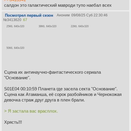
салдон это галактический мавроди тупо наебал всех
Посмотрел первый сезон
Аноним
09/08/25 Суб 22:30:46
№
3413620
67
25Кб, 640x320
38Кб, 640x320
22Кб, 640x320
50Кб, 640x320
Сцена их антинаучно-фантастического сериала
"Основание".
S01E04 00:10:59 Планета где засела секта "Основание".
Сцена как Атаманша, её сорок разбойников и Чернокожая
девочка страж друг друга в плен брали.
> Я застала вас врасплох.
Хрясть!!!