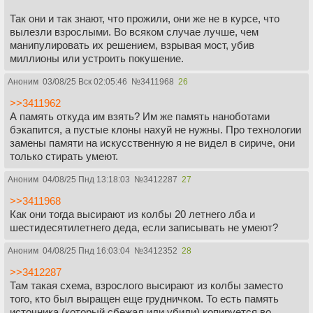
Так они и так знают, что прожили, они же не в курсе, что
вылезли взрослыми. Во всяком случае лучше, чем
манипулировать их решением, взрывая мост, убив
миллионы или устроить покушение.
Аноним
03/08/25 Вск 02:05:46
№
3411968
26
>>3411962
А память откуда им взять? Им же память наноботами
бэкапится, а пустые клоны нахуй не нужны. Про технологии
замены памяти на искусственную я не видел в сириче, они
только стирать умеют.
Аноним
04/08/25 Пнд 13:18:03
№
3412287
27
>>3411968
Как они тогда высирают из колбы 20 летнего лба и
шестидесятилетнего деда, если записывать не умеют?
Аноним
04/08/25 Пнд 16:03:04
№
3412352
28
>>3412287
Там такая схема, взрослого высирают из колбы заместо
того, кто был выращен еще грудничком. То есть память
источника (который сбежал или убили) копируется во