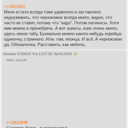
>>3413021
Меня кстати всегда тоже удивляло и заставляло
недоумевать, что чернокожих всегда много, видно, что
часто их ставят, потому что "надо". Потом латиносы. Хотя
ими можно и пренебречь. А вот азиаты, коих очень много,
здесь некое табу. Буквально можно какого-нибудь корейца-
одиночку, странного. Или, там, японца. И всë. А чернокожих
да. Обязалочка. Расставить, как мебель.
Аноним
07/08/25 Чтв 13:07:06
№
3413029
42
334Кб, 754x1149
>>3410949
Содомит, блядь, в голосяндру!