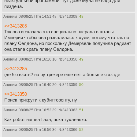
неактуальной программой. Тут даже Мула не надо для
пиздеца.
Аноним
08/08/25 Птн 14:51:48
№
3413308
48
>>3413285
Так она и сказала что специально насрала в штаны
Империи чтобы она развалилась к хуям, потому что так по
плану Селдона, но поскольку Демерзель получила радиант
она стала срать плану Селдона.
Аноним
08/08/25 Птн 16:16:10
№
3413350
49
>>3413285
где 5ю взять? на ру трекере еще нет, а больше я хз где
Аноним
08/08/25 Птн 16:40:20
№
3413359
50
>>3413350
Поиск прикрути к кубитторенту, ну
Аноним
08/08/25 Птн 16:52:39
№
3413363
51
Как робот нашёл Гаал, пока тухленько.
Аноним
08/08/25 Птн 16:56:36
№
3413366
52