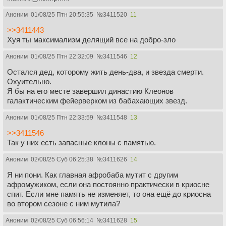
Аноним
01/08/25 Птн 20:55:35
№
3411520
11
>>3411443
Хуя ты максимализм делящий все на добро-зло
Аноним
01/08/25 Птн 22:32:09
№
3411546
12
Остался дед, которому жить день-два, и звезда смерти.
Охуительно.
Я бы на его месте завершил династию Клеонов
галактическим фейерверком из бабахающих звезд.
Аноним
01/08/25 Птн 22:33:59
№
3411548
13
>>3411546
Так у них есть запасные клоны с памятью.
Аноним
02/08/25 Суб 06:25:38
№
3411626
14
Я ни пони. Как главная афробаба мутит с другим
афромужиком, если она постоянно практически в криосне
спит. Если мне память не изменяет, то она ещё до криосна
во втором сезоне с ним мутила?
Аноним
02/08/25 Суб 06:56:14
№
3411628
15