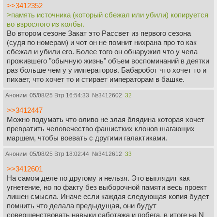
превратили человечество в разум-улья?
>>3412352
>память источника (который сбежал или убили) копируется
во взрослого из колбы.
Во втором сезоне Закат это Рассвет из первого сезона
(судя по номерам) и чот он не помнит нихрана про то как
сбежал и убили его. Более того он обнаружил что у чела
прожившего "обычную жизнь" объем воспоминаний в деятки
раз больше чем у у императоров. Бабаробот что хочет то и
пихает, что хочет то и стирает императорам в башке.
Аноним
05/08/25 Втр 16:54:33
№
3412602
32
>>3412447
Можно подумать что оливо не злая блядина которая хочет
превратить человечество фашистких клонов шагающих
маршем, чтобы воевать с другими галактиками.
Аноним
05/08/25 Втр 18:02:44
№
3412612
33
>>3412601
На самом деле по другому и нельзя. Это выглядит как
угнетение, но по факту без выборочной памяти весь проект
лишен смысла. Иначе если каждая следующая копия будет
помнить что делала предыдущая, они будут
совершенствовать навыки саботажа и побега, в итоге на N