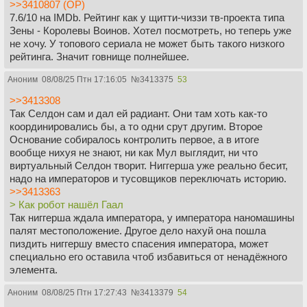
>>3410807 (OP)
7.6/10 на IMDb. Рейтинг как у щитти-чиззи тв-проекта типа
Зены - Королевы Воинов. Хотел посмотреть, но теперь уже
не хочу. У топового сериала не может быть такого низкого
рейтинга. Значит говнище полнейшее.
Аноним
08/08/25 Птн 17:16:05
№
3413375
53
>>3413308
Так Селдон сам и дал ей радиант. Они там хоть как-то
координировались бы, а то одни срут другим. Второе
Основание собиралось контролить первое, а в итоге
вообще нихуя не знают, ни как Мул выглядит, ни что
виртуальный Селдон творит. Ниггерша уже реально бесит,
надо на императоров и тусовщиков переключать историю.
>>3413363
> Как робот нашёл Гаал
Так ниггерша ждала императора, у императора наномашины
палят местоположение. Другое дело нахуй она пошла
пиздить ниггершу вместо спасения императора, может
специально его оставила чтоб избавиться от ненадёжного
элемента.
Аноним
08/08/25 Птн 17:27:43
№
3413379
54