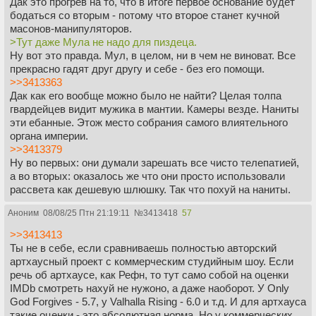
Дак это прогрев на то, что в итоге первое основание будет
бодаться со вторым - потому что второе станет кучной
масонов-манипуляторов.
>Тут даже Мула не надо для пиздеца.
Ну вот это правда. Мул, в целом, ни в чем не виноват. Все
прекрасно гадят друг другу и себе - без его помощи.
>>3413363
Дак как его вообще можно было не найти? Целая толпа
гвардейцев видит мужика в мантии. Камеры везде. Наниты
эти ебанные. Этож место собрания самого влиятельного
органа империи.
>>3413379
Ну во первых: они думали зарешать все чисто телепатией,
а во вторых: оказалось же что они просто использовали
рассвета как дешевую шлюшку. Так что похуй на наниты.
Аноним
08/08/25 Птн 21:19:11
№
3413418
57
>>3413413
Ты не в себе, если сравниваешь полностью авторский
артхаусный проект с коммерческим студийным шоу. Если
речь об артхаусе, как Рефн, то тут само собой на оценки
IMDb смотреть нахуй не нужоно, а даже наоборот. У Only
God Forgives - 5.7, у Valhalla Rising - 6.0 и т.д. И для артхауса
такие оценки - это абсолютная норма. Но у коммерческих