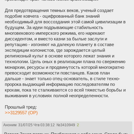
Для предотвращения темных веков, ученый создает
подобие ковчега - оцифрованный банк знаний
необходимый для воссоздания этой самой цивилизации в
будущем. За идеи подрывающие стабильность
многовекового имперского режима, его нарекают
диссидентом, и вместо казни за былые заслуги и
репутацию - изгоняют на далекую планету в составе
экспедиции колонистов, где зарождается целый
религиозный культ в основе которого лежат знания и
технологии. Цель оных в реализации плана по свержению
монархии, ресурсы и продвинутость которой многократно
превосходит возможности повстанцев. Каков план
дальше - знает только отец-основатель, в стиле техно-
пророка выдающий информацию последователям по
крохам, пока те сталкиваются со всей тяжестью борьбы и
выживания в условиях полной неопределенности.
Прошлый тред:
>>3129557 (OP)
Аноним
31/07/25 Чтв 03:38:12
№
3410949
2