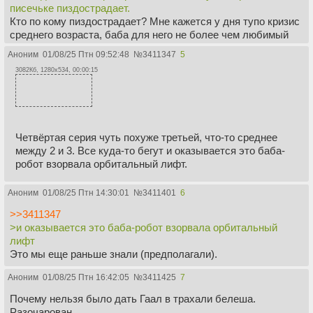
писечьке пиздострадает.
Кто по кому пиздострадает? Мне кажется у дня тупо кризис
среднего возраста, баба для него не более чем любимый
предмет обстановки и повод начать чудить. Он бы и ради
Аноним
01/08/25 Птн 09:52:48
№
3411347
5
хорька бежать бы пытался и встретиться.
3082Кб, 1280x534, 00:00:15
>>3411074 →
>Ты сериал жопой смотришь? Они загеноцидили население
двух планет.
Так. И что плохого?
Они же это не просто для кайфа делали(лол, ну по крайней
Четвёртая серия чуть похуже третьей, что-то среднее
мере не только), а для того чтоб поддерживать империю на
между 2 и 3. Все куда-то бегут и оказывается это баба-
плаву.
робот взорвала орбитальный лифт.
Аноним
01/08/25 Птн 14:30:01
№
3411401
6
>>3411347
>и оказывается это баба-робот взорвала орбитальный
лифт
Это мы еще раньше знали (предполагали).
Аноним
01/08/25 Птн 16:42:05
№
3411425
7
Почему нельзя было дать Гаал в трахали белеша.
Разочарован.