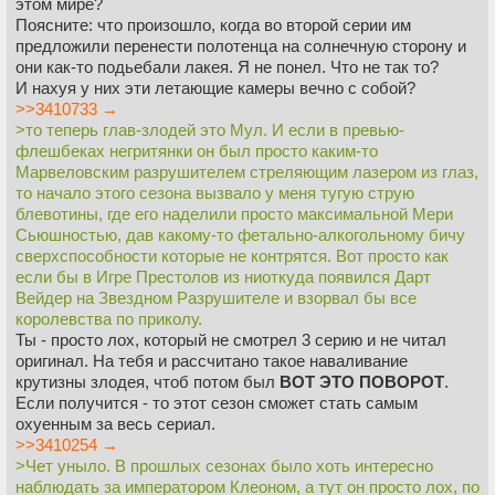
этом мире?
Поясните: что произошло, когда во второй серии им
предложили перенести полотенца на солнечную сторону и
они как-то подьебали лакея. Я не понел. Что не так то?
И нахуя у них эти летающие камеры вечно с собой?
>>3410733 →
>то теперь глав-злодей это Мул. И если в превью-
флешбеках негритянки он был просто каким-то
Марвеловским разрушителем стреляющим лазером из глаз,
то начало этого сезона вызвало у меня тугую струю
блевотины, где его наделили просто максимальной Мери
Сьюшностью, дав какому-то фетально-алкогольному бичу
сверхспособности которые не контрятся. Вот просто как
если бы в Игре Престолов из ниоткуда появился Дарт
Вейдер на Звездном Разрушителе и взорвал бы все
королевства по приколу.
Ты - просто лох, который не смотрел 3 серию и не читал
оригинал. На тебя и рассчитано такое наваливание
крутизны злодея, чтоб потом был
ВОТ ЭТО ПОВОРОТ
.
Если получится - то этот сезон сможет стать самым
охуенным за весь сериал.
>>3410254 →
>Чет уныло. В прошлых сезонах было хоть интересно
наблюдать за императором Клеоном, а тут он просто лох, по