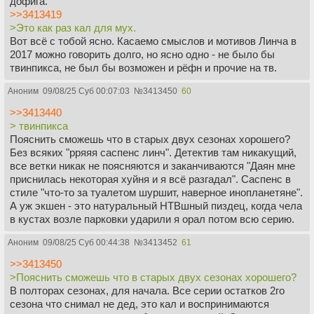
дофига.
>>3413419
>Это как раз кал для мух.
Вот всё с тобой ясно. Касаемо смыслов и мотивов Линча в
2017 можно говорить долго, но ясно одно - не было бы
твинпикса, не был бы возможен и рёфн и прочие на тв.
Аноним
09/08/25 Суб 00:07:03
№
3413450
60
>>3413440
> твинпикса
Пояснить сможешь что в старых двух сезонах хорошего?
Без всяких "рряяя саспенс линч". Детектив там никакущий,
все ветки никак не поясняются и заканчиваются "Даян мне
приснилась некоторая хуйня и я всё разгадал". Саспенс в
стиле "что-то за туалетом шуршит, наверное инопланетяне".
А уж экшен - это натуральный НТВшный пиздец, когда чела
в кустах возле парковки ударили я орал потом всю серию.
Аноним
09/08/25 Суб 00:44:38
№
3413452
61
>>3413450
>Пояснить сможешь что в старых двух сезонах хорошего?
В полторах сезонах, для начала. Все серии остатков 2го
сезона что снимал не дед, это кал и воспринимаются