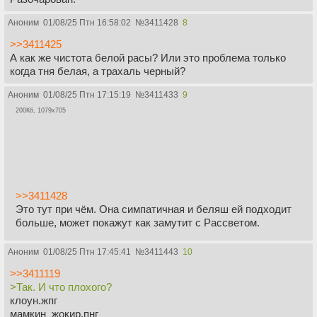
Аноним
01/08/25 Птн 16:58:02
№
3411428
8
>>3411425
А как же чистота белой расы? Или это проблема только
когда тня белая, а трахаль черный?
Аноним
01/08/25 Птн 17:15:19
№
3411433
9
200Кб, 1079x705
>>3411428
Это тут при чём. Она симпатичная и беляш ей подходит
больше, может покажут как замутит с Рассветом.
Аноним
01/08/25 Птн 17:45:41
№
3411443
10
>>3411119
>Так. И что плохого?
клоун.жпг
мамкин_жокир.пнг