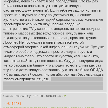
инородно, легко скипается без последствий. Это как раз
была попытка наваять эту твою "дитиктивную
саставляющщуу, ыуаыыы". Если тебе не зашло, ну тип ты
прост не выкупил всю эту поцметаирюню, киношное
хулиганство и всё такое, едкий сарказм на саму концепцию
просмотра вечерних тв шоу нпсами, поедание
электрических TV-ужинов про злодеев, во время поедания
типовых массовых фастфуд ужинов, кукурузных каш
итд.аккуратно упакованных в целофан, прям как трупик
Лорочки. Не проникся ты опять таки этой густой
атмосферой американской инфернальной глубинки. Тут уже
никакого особого подтекста, просто сладкая грусть и
мидвест
эмо
флёр. Это просто искусства, чел. Как снято,
как сыграно...Что тут еще пояснять. Студия вынудила деда
четко рассказать быдлу, кто злодей, то есть слить как раз
эту твою детективную составляющую. на что была ОБИДА
и был высран 3й сезон, чистая абстрактная бессмыслица в
глазах смотрящего. етц етц.
накидал ощущений и смыслов,
какие помню, со времен еще тех обсуждений в /tv/ во время
огноинга. в тех пор не пересматривал и в тредах не сидел...
Аноним
09/08/25 Суб 15:13:08
№
3413526
62
>>3412481