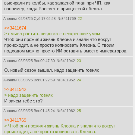
высирали из колбы, как запасной план при ЧП, как
например, когда Рассвет с принцессой сбежал.
Аноним
02/08/25 Суб 17:05:58
№
3411769
22
>>3411674
> смысл растить пиздюка с неокрепшие умом
Чтоб они прожили жизнь Клеона и знали что вокруг
происходит, а не просто копировать Клеона. С твоим
подходом можно просто ИИ оставить вместо императоров.
Аноним
03/08/25 Вск 00:47:30
№
3411942
23
О, новый сезон вышел, надо заценить говняк
Аноним
03/08/25 Вск 01:22:59
№
3411952
24
>>3411942
> надо заценить говняк
И зачем тебе это?
Аноним
03/08/25 Вск 01:45:24
№
3411962
25
>>3411769
> Чтоб они прожили жизнь Клеона и знали что вокруг
происходит, а не просто копировать Клеона.