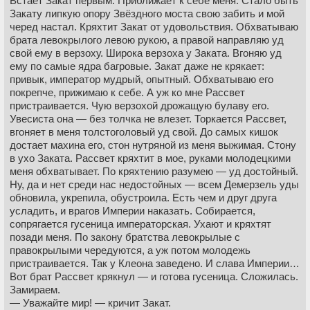
Встает Закат первым. Приближает к себе меня. Стало быть
Закату липкую опору Звёздного моста свою забить и мой
черед настал. Кряхтит Закат от удовольствия. Обхватываю
брата левокрылого левою рукою, а правой направляю уд
свой ему в верзоху. Широка верзоха у Заката. Вгоняю уд
ему по самые ядра багровые. Закат даже не крякает:
привык, император мудрый, опытный. Обхватываю его
покрепче, прижимаю к себе. А уж ко мне Рассвет
пристраивается. Чую верзохой дрожащую булаву его.
Увесиста она — без толчка не влезет. Торкается Рассвет,
вгоняет в меня толстоголовый уд свой. До самых кишок
достает махина его, стон нутряной из меня выжимая. Стону
в ухо Заката. Рассвет кряхтит в мое, руками молодецкими
меня обхватывает. По кряхтению разумею — уд достойный.
Ну, да и нет среди нас недостойных — всем Демерзель уды
обновила, укрепила, обустроила. Есть чем и друг друга
усладить, и врагов Империи наказать. Собирается,
сопрягается гусеница императорская. Ухают и кряхтят
позади меня. По закону братства левокрылые с
правокрылыми чередуются, а уж потом молодежь
пристраивается. Так у Клеона заведено. И слава Империи…
Вот брат Рассвет крякнул — и готова гусеница. Сложилась.
Замираем.
— Уважайте мир! — кричит Закат.