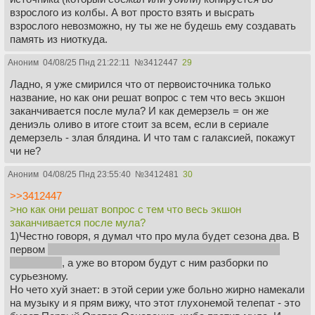
взрослого из колбы. А вот просто взять и высрать
взрослого невозможно, ну ты же не будешь ему создавать
память из ниоткуда.
Аноним
04/08/25 Пнд 21:22:11
№
3412447
29
Ладно, я уже смирился что от первоисточника только
название, но как они решат вопрос с тем что весь экшон
заканчивается после мула? И как демерзель = он же
дениэль оливо в итоге стоит за всем, если в сериале
демерзель - злая блядина. И что там с галаксией, покажут
чи не?
Аноним
04/08/25 Пнд 23:55:40
№
3412481
30
>>3412447
>но как они решат вопрос с тем что весь экшон
заканчивается после мула?
1)Честно говоря, я думал что про мула будет сезона два. В
первом
даже тупые дети-дибилов поймут, что мул - это
магнифико
, а уже во втором будут с ним разборки по
сурьезному.
Но чето хуй знает: в этой серии уже больно жирно намекали
на музыку и я прям вижу, что этот глухонемой телепат - это