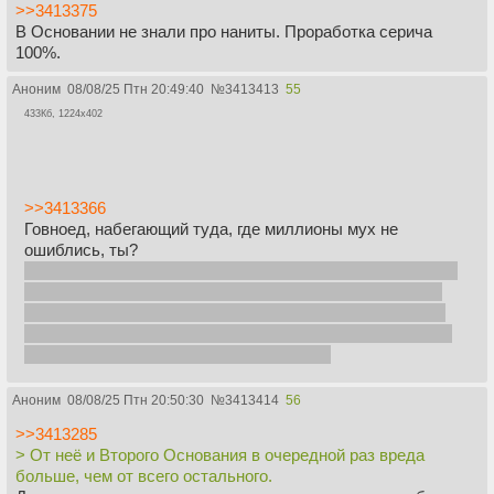
>>3413375
В Основании не знали про наниты. Проработка серича
100%.
Аноним
08/08/25 Птн 20:49:40
№
3413413
55
433Кб, 1224x402
>>3413366
Говноед, набегающий туда, где миллионы мух не
ошиблись, ты?
навскидку, у божественно-неонового TOTDY вообще 7.3,
не удивлюсь если у какого-нибудь твинпикса 2017 или
подобных элитистских вещей еще меньше. в топе зато
опостылевший ломать плохо, документалки про землю,
животных и космос, и братья по оружию
Аноним
08/08/25 Птн 20:50:30
№
3413414
56
>>3413285
> От неё и Второго Основания в очередной раз вреда
больше, чем от всего остального.