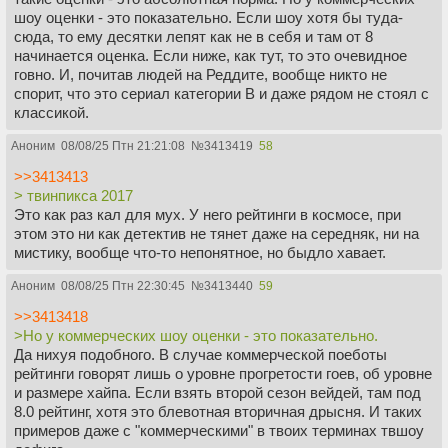
шоу оценки - это показательно. Если шоу хотя бы туда-
сюда, то ему десятки лепят как не в себя и там от 8
начинается оценка. Если ниже, как тут, то это очевидное
говно. И, почитав людей на Реддите, вообще никто не
спорит, что это сериал категории B и даже рядом не стоял с
классикой.
Аноним
08/08/25 Птн 21:21:08
№
3413419
58
>>3413413
> твинпикса 2017
Это как раз кал для мух. У него рейтинги в космосе, при
этом это ни как детектив не тянет даже на середняк, ни на
мистику, вообще что-то непонятное, но быдло хавает.
Аноним
08/08/25 Птн 22:30:45
№
3413440
59
>>3413418
>Но у коммерческих шоу оценки - это показательно.
Да нихуя подобного. В случае коммерческой поеботы
рейтинги говорят лишь о уровне прогретости гоев, об уровне
и размере хайпа. Если взять второй сезон вейдей, там под
8.0 рейтинг, хотя это блевотная вторичная дрысня. И таких
примеров даже с "коммерческими" в твоих терминах твшоу