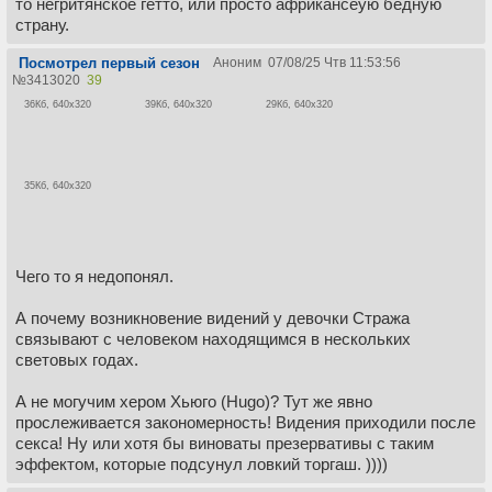
то негритянское гетто, или просто африкансеую бедную
страну.
Посмотрел первый сезон
Аноним
07/08/25 Чтв 11:53:56
№
3413020
39
36Кб, 640x320
39Кб, 640x320
29Кб, 640x320
35Кб, 640x320
Чего то я недопонял.
А почему возникновение видений у девочки Стража
связывают с человеком находящимся в нескольких
световых годах.
А не могучим хером Хьюго (Hugo)? Тут же явно
прослеживается закономерность! Видения приходили после
секса! Ну или хотя бы виноваты презервативы с таким
эффектом, которые подсунул ловкий торгаш. ))))