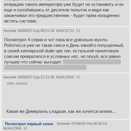
итерацию такого императора уже будет не остановить и он
еще и озлобившись от десятков попыток и видя как
заканчивал его предшественник - будет прям изощренно
мстить системе.
Аноним
06/08/25 Срд 09:51:28
№
3412712
34
Посмотрел 4 серии и чот пока все довольно жухло.
Роботесса уже не такая секси и День какойто попущенный,
в своей хиппарской dude-эре тип. остальной паноптикум
совсем превратился в условных нпс. но похуй, все равно
лучшее что сейчас выходит.
не постил в раздел как раз с
прошлого основания, что как бе намекае
Аноним
06/08/25 Срд 21:31:46
№
3412916
35
100Кб, 1500x618
Какая же Демерзель сладкая, как же хочется мляяя...
Посмотрел первый сезон
Аноним
07/08/25 Чтв 08:36:14
№
3412994
36