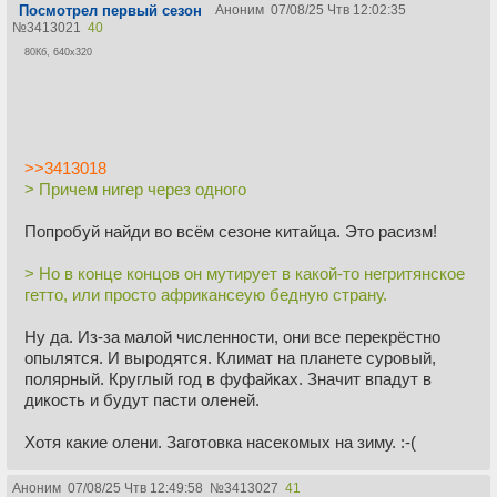
Посмотрел первый сезон
Аноним
07/08/25 Чтв 12:02:35
№
3413021
40
80Кб, 640x320
>>3413018
> Причем нигер через одного
Попробуй найди во всём сезоне китайца. Это расизм!
> Но в конце концов он мутирует в какой-то негритянское
гетто, или просто африкансеую бедную страну.
Ну да. Из-за малой численности, они все перекрёстно
опылятся. И выродятся. Климат на планете суровый,
полярный. Круглый год в фуфайках. Значит впадут в
дикость и будут пасти оленей.
Хотя какие олени. Заготовка насекомых на зиму. :-(
Аноним
07/08/25 Чтв 12:49:58
№
3413027
41