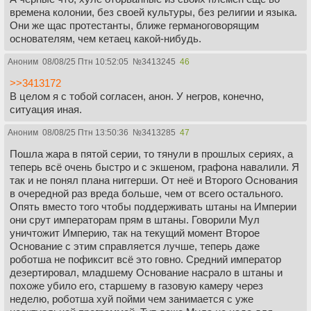
времена колонии, без своей культуры, без религии и языка.
Они же щас протестанты, ближе германоговорящим
основателям, чем кетаец какой-нибудь.
Аноним
08/08/25 Птн 10:52:05
№
3413245
46
>>3413172
В целом я с тобой согласен, анон. У негров, конечно,
ситуация иная.
Аноним
08/08/25 Птн 13:50:36
№
3413285
47
Пошла жара в пятой серии, то тянули в прошлых сериях, а
теперь всё очень быстро и с экшеном, графона навалили. Я
так и не понял плана ниггерши. От неё и Второго Основания
в очередной раз вреда больше, чем от всего остального.
Опять вместо того чтобы поддерживать штаны на Империи
они срут императорам прям в штаны. Говорили Мул
уничтожит Империю, так на текущий момент Второе
Основание с этим справляется лучше, теперь даже
роботша не пофиксит всё это говно. Средний император
дезертировал, младшему Основание насрало в штаны и
похоже убило его, старшему в газовую камеру через
неделю, роботша хуй пойми чем занимается с уже