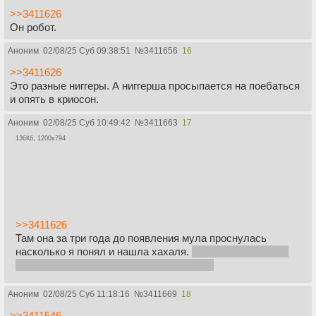
>>3411626
Он робот.
Аноним
02/08/25 Суб 09:38:51
№
3411656
16
>>3411626
Это разные ниггеры. А ниггерша просыпается на поебаться
и опять в криосон.
Аноним
02/08/25 Суб 10:49:42
№
3411663
17
136Кб, 1200x794
>>3411626
Там она за три года до появления мула проснулась
насколько я понял и нашла хахаля.
Это же Брунгильда,
чей череп Кельвин хочет проломить лол
Аноним
02/08/25 Суб 11:18:16
№
3411669
18
>>3411546