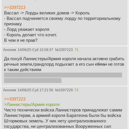
>>3397213
Вассал -> Лорды великих домов -> Король
- Вассал подчиняется своему лорду по территориальному
признаку
- Лорд уважает короля
- Король делает что хочет.
В чем я не прав?
Аноним
14/06/25 Суб 15:56:37
№
3397223
71
Да похуй Ланнистеры/Армия короля начала активно грабить
речные земли,грандлорд подыхает а его сын
еблан
не готов
к таким действиям
Другой вопрос что это начала сама Катька украв Тириона а
потом меры предпринял Нед
Аноним
14/06/25 Суб 17:21:56
№
3397229
72
>>3397223
>Ланнистеры/Армия короля
Чисто технически войска Ланнистеров принадлежат самим
Ланнистерам, а армией короля Баратеона были бы войска
Штормовых земель. У них нету централизованного
государства, ни централизованных Вооруженных сил