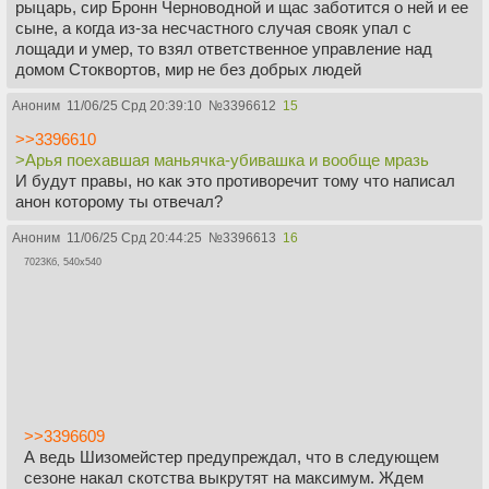
рыцарь, сир Бронн Черноводной и щас заботится о ней и ее
сыне, а когда из-за несчастного случая свояк упал с
лощади и умер, то взял ответственное управление над
домом Стоквортов, мир не без добрых людей
Аноним
11/06/25 Срд 20:39:10
№
3396612
15
>>3396610
>Арья поехавшая маньячка-убивашка и вообще мразь
И будут правы, но как это противоречит тому что написал
анон которому ты отвечал?
Аноним
11/06/25 Срд 20:44:25
№
3396613
16
7023Кб, 540x540
>>3396609
А ведь Шизомейстер предупреждал, что в следующем
сезоне накал скотства выкрутят на максимум. Ждем