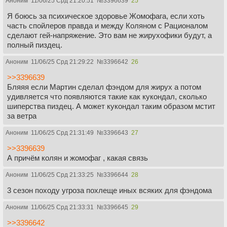
Аноним
11/06/25 Срд 21:20:51
№
3396639
25
Я боюсь за психическое здоровье Жомофага, если хоть
часть спойлеров правда и между Коляном с Рационалом
сделают гей-напряжение. Это вам не жирухофики будут, а
полный пиздец.
Аноним
11/06/25 Срд 21:29:22
№
3396642
26
>>3396639
Бляяя если Мартин сделал фэндом для жирух а потом
удивляется что появляются такие как кукондал, сколько
шиперства пиздец. А может кукондал таким образом мстит
за ветра
Аноним
11/06/25 Срд 21:31:49
№
3396643
27
>>3396639
А причём колян и жомофаг , какая связь
Аноним
11/06/25 Срд 21:33:25
№
3396644
28
3 сезон походу угроза похлеще иных всяких для фэндома
Аноним
11/06/25 Срд 21:33:31
№
3396645
29
>>3396642