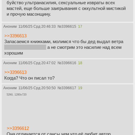
буйство ультранасилия, сексуальные извраты всех
мастей, еще больше заигрывания с оккультной мистикой
и прочую масонщину.
Аноним
11/06/25 Срд 20:46:33
№
3396615
17
>>3396613
Запасаемся книжками, молимся что бы дед выдал ветра
или валлириан базу
а не смотрим это насилие над всем
хорошим
Аноним
11/06/25 Срд 20:47:02
№
3396616
18
>>3396613
Когда? Что он писал то?
Аноним
11/06/25 Срд 20:50:50
№
3396617
19
52Кб, 1280x720
>>3396612
Она отличается от сансы чем что её любит автор