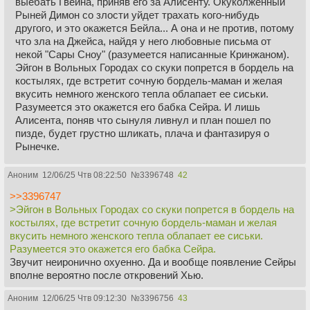
ним, и после этого всё становится настолько плохо, что
выебать Гвейна, приняв его за Алисенту. Окуколженный
Эймонд начинает искать утешения у Алис.
Рыней Димон со злости уйдет трахать кого-нибудь
другого, и это окажется Бейла... А она и не против, потому
• Финал разворачивается у Божьего Ока. Деймон
что зла на Джейса, найдя у него любовные письма от
погибает, доказывая свою любовь и верность Рейнире.
некой "Сары Сноу" (разумеется написанные Кринжаном).
Эймонд умирает в одиночестве и страхе. В последний
Эйгон в Вольных Городах со скуки попрется в бордель на
момент ему является видение — говорят, это снова
костылях, где встретит сочную бордель-маман и желая
Дейнерис.
вкусить немного женского тепла облапает ее сиськи.
Разумеется это окажется его бабка Сейра. И лишь
• Ходят слухи, что в тот же день погибает и Хелейна.
Алисента, поняв что сынуля ливнул и план пошел по
пизде, будет грустно шликать, плача и фантазируя о
• Алис оказывается беременной в конце, но не от
Рынечке.
Эймонда. Возможно, это колдовство. Она будет
утверждать, что ребёнок — от Эймонда или Деймона
Аноним
12/06/25 Чтв 08:22:50
№
3396748
42
(точного ответа нет), но зачатие не было естественным.
>>3396747
Личность отца остаётся загадкой.
>Эйгон в Вольных Городах со скуки попрется в бордель на
костылях, где встретит сочную бордель-маман и желая
• Нет Мейлора.
вкусить немного женского тепла облапает ее сиськи.
• Нет Крапивы.
Разумеется это окажется его бабка Сейра.
• Нет Пламенной Мечты.
Звучит неиронично охуенно. Да и вообще появление Сейры
вполне вероятно после откровений Хью.
• Солнечный Огонь мёртв.
Аноним
12/06/25 Чтв 09:12:30
№
3396756
43
• Мы увидим, как Эймонд сжигает Речные земли.