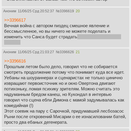
Аноним
11/06/25 Срд 20:52:37
№
3396619
20
>>3396617
Вечная война с автором пиздец смешное явление и
бессмысленное, но вы ничего не можете поделать и
изменить что Санса будет страдать
её судьба в книгах не
светлое
Аноним
11/06/25 Срд 21:03:27
№
3396626
21
>>3396616
Прошлым летом было дело, говорил что не собирается
смотреть продолжение потому что понимает куда все идет.
Уебаны на шоураннерах и сценаристах не только цинично
извращают первоисточник но и окно Овертона двигают
потихоньку, ломая психику зрителям. Можно считать это
надуманным бредом канеш, но Кукондал в интервью
говорил что сцена ебли Димона с мамой задумывалась как
комедийная (!)
Этот соевик на пару с Сарочкой, придумавшей лесбозасос
Рыни после откровений Мисарии о ее изнасиловании батей,
просто два ебаных дегенерата.