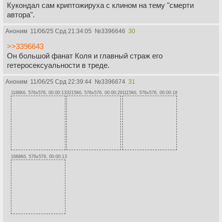
Кукондал сам криптожируха с клином на тему "смерти
автора".
Аноним
11/06/25 Срд 21:34:05
№
3396646
30
>>3396643
Он большой фанат Коля и главный страж его
гетеросексуальности в треде.
Аноним
11/06/25 Срд 22:39:44
№
3396674
31
1188Кб, 576x576, 00:00:13
3215Кб, 576x576, 00:00:29
1115Кб, 576x576, 00:00:18
1688Кб, 576x576, 00:00:13