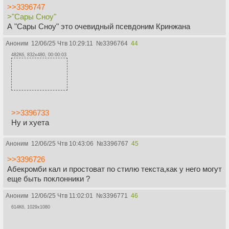
>>3396747
>"Сары Сноу"
А "Сары Сноу" это очевидный псевдоним Кринжана
Аноним
12/06/25 Чтв 10:29:11
№
3396764
44
482Кб, 832x480, 00:00:03
>>3396733
Ну и хуета
Аноним
12/06/25 Чтв 10:43:06
№
3396767
45
>>3396726
Абекромби кал и простоват по стилю текста,как у него могут
еще быть поклонники ?
Аноним
12/06/25 Чтв 11:02:01
№
3396771
46
614Кб, 1029x1080