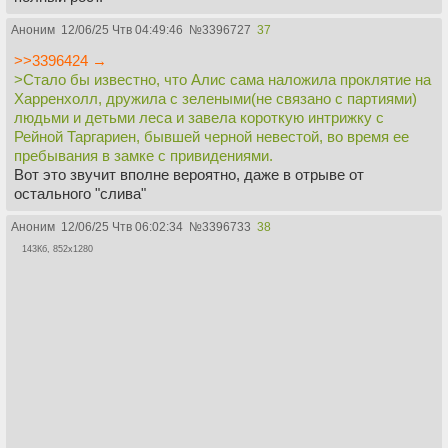
Аноним
12/06/25 Чтв 04:49:46
№
3396727
37
>>3396424 →
>Стало бы известно, что Алис сама наложила проклятие на
Харренхолл, дружила с зелеными(не связано с партиями)
людьми и детьми леса и завела короткую интрижку с
Рейной Таргариен, бывшей черной невестой, во время ее
пребывания в замке с привидениями.
Вот это звучит вполне вероятно, даже в отрыве от
остального "слива"
Аноним
12/06/25 Чтв 06:02:34
№
3396733
38
143Кб, 852x1280