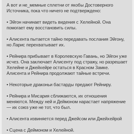
А вот и не_мемные сплетни от якобы Достоверного
Источника, пока что ничего не подтверждено:
• Эйгон начинает видеть видения с Хелейной. Она
помогает ему восстановить силы.
• Алисента пытается тайно передавать послания Эйгону,
но Ларис перехватывает их.
• Рейнира прибывает в Королевскую Гавань, но Эйгон уже
исчез. Она заключает Алисенту под стражу, но разрешает
Хелейне и Джейхейре остаться в Красном Замке.
Алисента и Рейнира продолжают тайные встречи.
• Некоторые драконьи бастарды предают Рейниру.
• Рейнира и Мисария сближаются, их отношения
меняются. Между ней и Деймоном нарастает напряжение
— их союз уже не тот, что был.
• Алисента извиняется перед Джейсом или Джейхейрой
• Сцена с Деймоном и Хелейной.