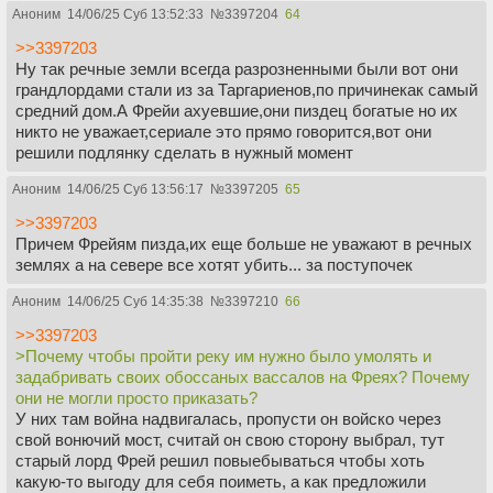
Аноним
14/06/25 Суб 13:52:33
№
3397204
64
>>3397203
Ну так речные земли всегда разрозненными были вот они
грандлордами стали из за Таргариенов,по причинекак самый
средний дом.А Фрейи ахуевшие,они пиздец богатые но их
никто не уважает,сериале это прямо говорится,вот они
решили подлянку сделать в нужный момент
Аноним
14/06/25 Суб 13:56:17
№
3397205
65
>>3397203
Причем Фрейям пизда,их еще больше не уважают в речных
землях а на севере все хотят убить... за поступочек
Аноним
14/06/25 Суб 14:35:38
№
3397210
66
>>3397203
>Почему чтобы пройти реку им нужно было умолять и
задабривать своих обоссаных вассалов на Фреях? Почему
они не могли просто приказать?
У них там война надвигалась, пропусти он войско через
свой вонючий мост, считай он свою сторону выбрал, тут
старый лорд Фрей решил повыебываться чтобы хоть
какую-то выгоду для себя поиметь, а как предложили