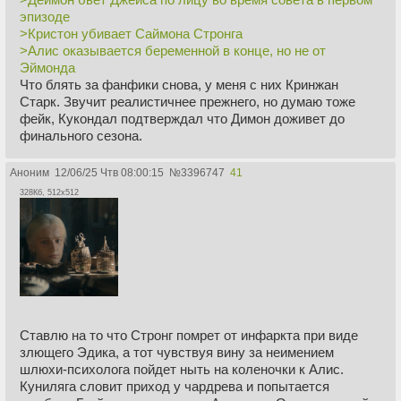
эпизоде
• Сцена с обнажённой Алис.
>Кристон убивает Саймона Стронга
>Алис оказывается беременной в конце, но не от
• Деймон бьёт Джейса по лицу во время совета в первом
Эймонда
эпизоде, что усиливает напряжённость между ним и
Что блять за фанфики снова, у меня с них Кринжан
Рейнирой.
Старк. Звучит реалистичнее прежнего, но думаю тоже
фейк, Кукондал подтверждал что Димон доживет до
• Эймонд может повторить свою фразу из первого сезона,
финального сезона.
обращаясь к Хелейне перед отъездом: «Я исполню свой
долг».
Аноним
12/06/25 Чтв 08:00:15
№
3396747
41
328Кб, 512x512
• Кристон убивает Саймона Стронга. Он ненавидит
Харренхолл и не доверяет Алис. Отношения с Эймондом
напряжённые, и его начинают посещать видения юной
Рейниры. Мы увидим, как он окончательно теряет себя,
пока в конце концов не покидает крепость и не попадает в
плен.
• Алис пытается достучаться до Эймонда, но он слишком
сломлен.
Ставлю на то что Стронг помрет от инфаркта при виде
злющего Эдика, а тот чувствуя вину за неимением
• Эймонд видит видения: Деймон, Эйгон, Джейхейрис,
шлюхи-психолога пойдет ныть на коленочки к Алис.
Хелейна и даже Алисента с Кристоном. Он ссорится с
Куниляга словит приход у чардрева и попытается