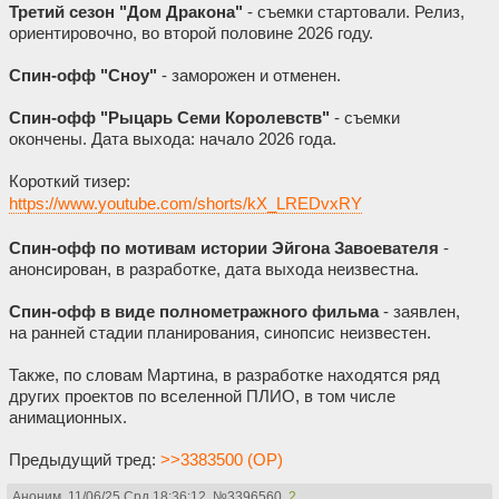
Третий сезон "Дом Дракона"
- съемки стартовали. Релиз,
ориентировочно, во второй половине 2026 году.
Спин-офф "Сноу"
- заморожен и отменен.
Спин-офф "Рыцарь Семи Королевств"
- съемки
окончены. Дата выхода: начало 2026 года.
Короткий тизер:
https://www.youtube.com/shorts/kX_LREDvxRY
Спин-офф по мотивам истории Эйгона Завоевателя
-
анонсирован, в разработке, дата выхода неизвестна.
Спин-офф в виде полнометражного фильма
- заявлен,
на ранней стадии планирования, синопсис неизвестен.
Также, по словам Мартина, в разработке находятся ряд
других проектов по вселенной ПЛИО, в том числе
анимационных.
Предыдущий тред:
>>3383500 (OP)
Аноним
11/06/25 Срд 18:36:12
№
3396560
2