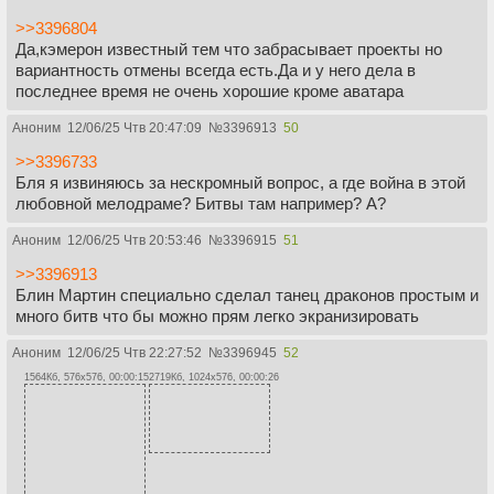
>>3396804
Да,кэмерон известный тем что забрасывает проекты но
вариантность отмены всегда есть.Да и у него дела в
последнее время не очень хорошие кроме аватара
Аноним
12/06/25 Чтв 20:47:09
№
3396913
50
>>3396733
Бля я извиняюсь за нескромный вопрос, а где война в этой
любовной мелодраме? Битвы там например? А?
Аноним
12/06/25 Чтв 20:53:46
№
3396915
51
>>3396913
Блин Мартин специально сделал танец драконов простым и
много битв что бы можно прям легко экранизировать
Аноним
12/06/25 Чтв 22:27:52
№
3396945
52
1564Кб, 576x576, 00:00:15
2719Кб, 1024x576, 00:00:26