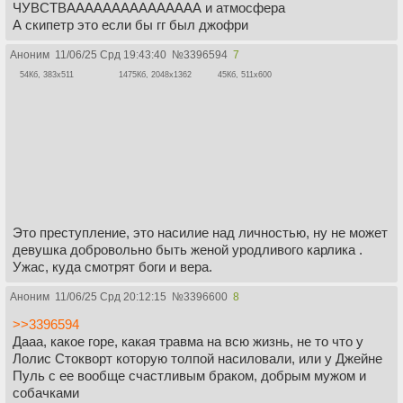
ЧУВСТВААААААААААААААА и атмосфера
А скипетр это если бы гг был джофри
Аноним
11/06/25 Срд 19:43:40
№
3396594
7
54Кб, 383x511
1475Кб, 2048x1362
45Кб, 511x600
Это преступление, это насилие над личностью, ну не может
девушка добровольно быть женой уродливого карлика .
Ужас, куда смотрят боги и вера.
Аноним
11/06/25 Срд 20:12:15
№
3396600
8
>>3396594
Дааа, какое горе, какая травма на всю жизнь, не то что у
Лолис Стокворт которую толпой насиловали, или у Джейне
Пуль с ее вообще счастливым браком, добрым мужом и
собачками