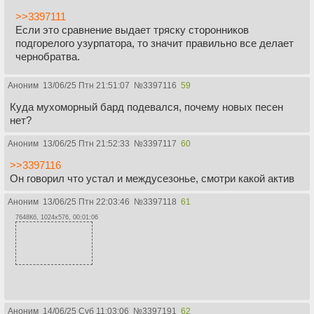
>>3397111
Если это сравнение выдает тряску сторонников
подгорелого узурпатора, то значит правильно все делает
чернобратва.
Аноним
13/06/25 Птн 21:51:07
№
3397116
59
Куда мухоморный бард подевался, почему новых песен
нет?
Аноним
13/06/25 Птн 21:52:33
№
3397117
60
>>3397116
Он говорил что устал и междусезонье, смотри какой актив
Аноним
13/06/25 Птн 22:03:46
№
3397118
61
7648Кб, 1024x576, 00:01:06
Аноним
14/06/25 Суб 11:03:06
№
3397191
62