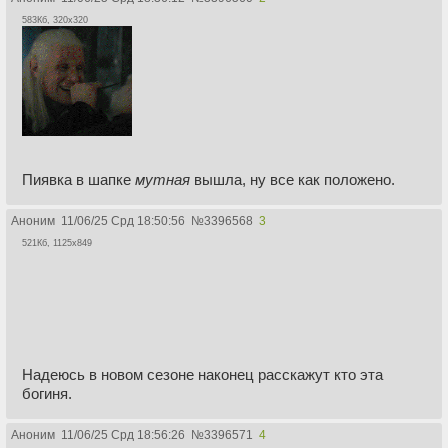
583Кб, 320x320
Пиявка в шапке
мутная
вышла, ну все как положено.
Аноним
11/06/25 Срд 18:50:56
№
3396568
3
521Кб, 1125x849
Надеюсь в новом сезоне наконец расскажут кто эта
богиня.
Аноним
11/06/25 Срд 18:56:26
№
3396571
4