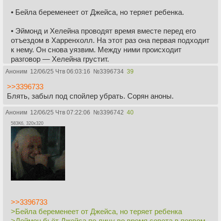
• Бейла беременеет от Джейса, но теряет ребенка.
• Эймонд и Хелейна проводят время вместе перед его
отъездом в Харренхолл. На этот раз она первая подходит
к нему. Он снова уязвим. Между ними происходит
разговор — Хелейна грустит.
Аноним
12/06/25 Чтв 06:03:16
№
3396734
39
• Алис и Кристон не ладят. Он не доверяет ей.
>>3396733
Блять, забыл под спойлер убрать. Сорян аноны.
• Будет откровенная секс-сцена с Деймоном и Рейнирой.
Аноним
12/06/25 Чтв 07:22:06
№
3396742
40
• Перед отъездом в Харренхолл Эймонд заключает в
тюрьму свою проститутку. Позже, Алисента поговорит с
583Кб, 320x320
ней об Эймонде. Она признается, что Эймонд сожалел о
смерти Люка, и Алисента чувствует себя ужасно из-за
того, что бросила обоих сыновей.
• Флешбэки юности Рейниры и Алисенты.
•Эйгон в отчаянии и жаждет мести Эймонду.
>>3396733
• Прибытие Рейниры в Королевскую Гавань на драконе
>Бейла беременеет от Джейса, но теряет ребенка
будет столь же эпичным, как у Дейнерис.
>Деймон бьёт Джейса по лицу во время совета в первом