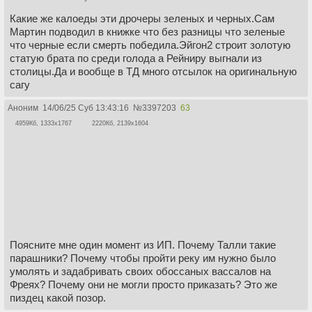
Какие же калоеды эти дрочеры зеленых и черных.Сам
Мартин подводил в книжке что без разницы что зеленые
что черные если смерть победила.Эйгон2 строит золотую
статую брата по среди голода а Рейниру выгнали из
столицы.Да и вообще в ТД много отсылок на оригинальную
сагу
Аноним
14/06/25 Суб 13:43:16
№
3397203
63
4959Кб, 1333x1767
2220Кб, 2139x1604
Поясните мне один момент из ИП. Почему Талли такие
парашники? Почему чтобы пройти реку им нужно было
умолять и задабривать своих обоссаных вассалов на
Фреях? Почему они не могли просто приказать? Это же
пиздец какой позор.