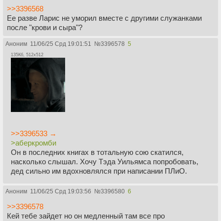
>>3396568
Ее разве Ларис не уморил вместе с другими служанками
после "крови и сыра"?
Аноним
11/06/25 Срд 19:01:51
№
3396578
5
135Кб, 512x512
>>3396533 →
>аберкромби
Он в последних книгах в тотальную сою скатился,
насколько слышал. Хочу Тэда Уильямса попробовать,
дед сильно им вдохновлялся при написании ПЛиО.
Аноним
11/06/25 Срд 19:03:56
№
3396580
6
>>3396578
Кей тебе зайдет но он медленный там все про