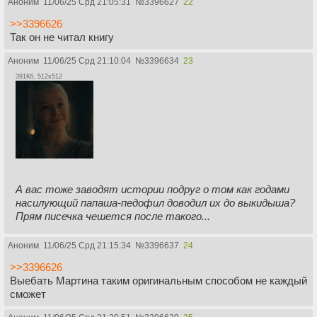
Аноним
11/06/25 Срд 21:05:31
№
3396627
22
>>3396626
Так он не читал книгу
Аноним
11/06/25 Срд 21:10:04
№
3396634
23
391Кб, 512x512
А вас тоже заводят истории подруг о том как годами
насилующий папаша-педофил доводил их до выкидыша?
Прям писечка чешется после такого...
Аноним
11/06/25 Срд 21:15:34
№
3396637
24
>>3396626
Выебать Мартина таким оригинальным способом не каждый
сможет