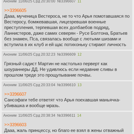
Аноним
11/06/25 Срд 20:30:00
№
3396607
11
>>3396605
Дааа, мученица Вестероса, не то что Арья помотавшаяся по
Вестеросу, бомжевавшая, лицезревшая военные
преступления, терпевшая всех долбаебов подряд,
Ланнистеров, даже самих северян - Русе Болтона, Братьев
без знамен, Пса, связалась вообще с лютыми шизами и
вступила в их клуб и ей щас потихоньку стирают личность
Аноним
11/06/25 Срд 20:32:23
№
3396609
12
Грязный садист Мартин не настолько перверт как
шоураннеры ДД. Не удивлюсь если недавние сливы в
прошлом треде это прощупывание почвы.
Аноним
11/06/25 Срд 20:33:04
№
3396610
13
>>3396607
Сансофаги тебе ответят что Арья поехавшая маньячка-
убивашка и вообще мразь.
Аноним
11/06/25 Срд 20:38:34
№
3396611
14
>>3396603
Дааа, жаль принцессу, но благо ее взял в жены отважный