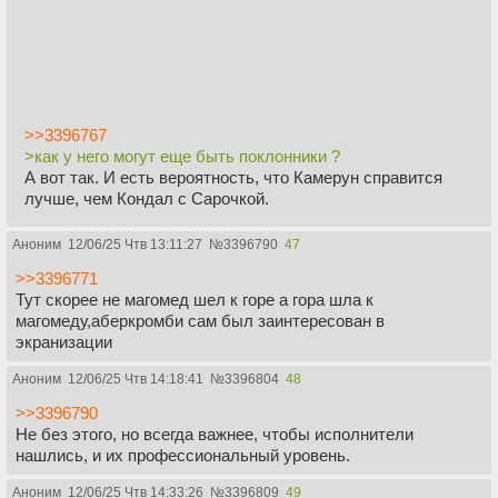
>>3396767
>как у него могут еще быть поклонники ?
А вот так. И есть вероятность, что Камерун справится
лучше, чем Кондал с Сарочкой.
Аноним
12/06/25 Чтв 13:11:27
№
3396790
47
>>3396771
Тут скорее не магомед шел к горе а гора шла к
магомеду,аберкромби сам был заинтересован в
экранизации
Аноним
12/06/25 Чтв 14:18:41
№
3396804
48
>>3396790
Не без этого, но всегда важнее, чтобы исполнители
нашлись, и их профессиональный уровень.
Аноним
12/06/25 Чтв 14:33:26
№
3396809
49