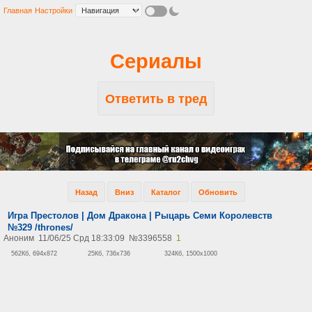
Главная
Настройки
Сериалы
Ответить в тред
Назад
Вниз
Каталог
Обновить
Игра Престолов | Дом Дракона | Рыцарь Семи Королевств
№329 /thrones/
Аноним
11/06/25 Срд 18:33:09
№
3396558
1
562Кб, 694x872
25Кб, 736x736
324Кб, 1500x1000