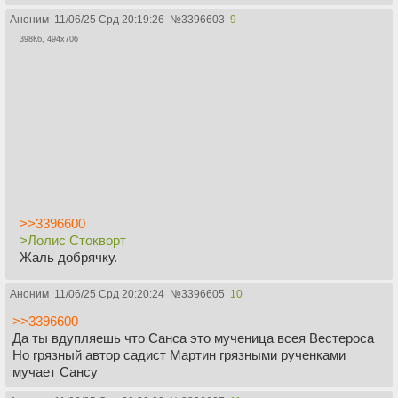
Аноним
11/06/25 Срд 20:19:26
№
3396603
9
398Кб, 494x706
>>3396600
>Лолис Стокворт
Жаль добрячку.
Аноним
11/06/25 Срд 20:20:24
№
3396605
10
>>3396600
Да ты вдупляешь что Санса это мученица всея Вестероса
Но грязный автор садист Мартин грязными рученками
мучает Сансу