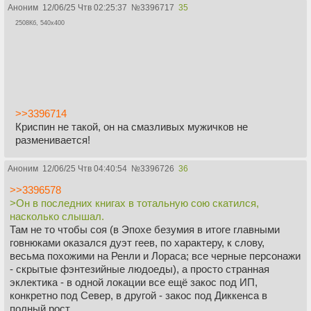
Аноним
12/06/25 Чтв 02:25:37
№
3396717
35
2508Кб, 540x400
>>3396714
Криспин не такой, он на смазливых мужичков не
разменивается!
Аноним
12/06/25 Чтв 04:40:54
№
3396726
36
>>3396578
>Он в последних книгах в тотальную сою скатился,
насколько слышал.
Там не то чтобы соя (в Эпохе безумия в итоге главными
говнюками оказался дуэт геев, по характеру, к слову,
весьма похожими на Ренли и Лораса; все черные персонажи
- скрытые фэнтезийные людоеды), а просто странная
эклектика - в одной локации все ещё закос под ИП,
конкретно под Север, в другой - закос под Диккенса в
полный рост.