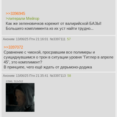
>>3396945
>литерали Мейгор
Как же зеленовичков корежит от валирийской БАЗЫ!
Большего комплимента из их уст найти трудно...
Аноним
13/06/25 Птн 21:16:01
№
3397111
57
>>3397072
Сравнение с чмохой, просравшим все полимеры и
суициднувшимся о трон в ситуации уровня "Гитлер в апреле
45", это комплимент?
В принципе, чего ещё ждать от дерьмоно-додика
Аноним
13/06/25 Птн 21:35:41
№
3397113
58
135Кб, 512x512