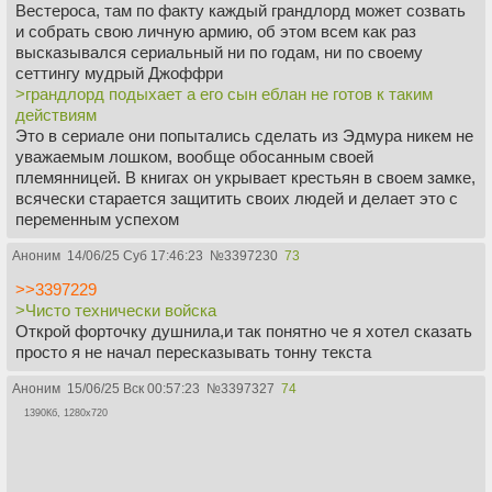
Вестероса, там по факту каждый грандлорд может созвать
и собрать свою личную армию, об этом всем как раз
высказывался сериальный ни по годам, ни по своему
сеттингу мудрый Джоффри
>грандлорд подыхает а его сын еблан не готов к таким
действиям
Это в сериале они попытались сделать из Эдмура никем не
уважаемым лошком, вообще обосанным своей
племянницей. В книгах он укрывает крестьян в своем замке,
всячески старается защитить своих людей и делает это с
переменным успехом
Аноним
14/06/25 Суб 17:46:23
№
3397230
73
>>3397229
>Чисто технически войска
Открой форточку душнила,и так понятно че я хотел сказать
просто я не начал пересказывать тонну текста
Аноним
15/06/25 Вск 00:57:23
№
3397327
74
1390Кб, 1280x720