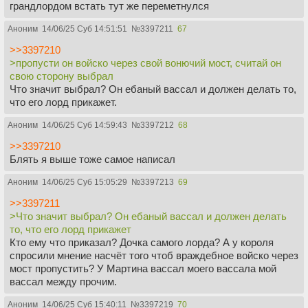
грандлордом встать тут же переметнулся
Аноним
14/06/25 Суб 14:51:51
№
3397211
67
>>3397210
>пропусти он войско через свой вонючий мост, считай он
свою сторону выбрал
Что значит выбрал? Он ебаный вассал и должен делать то,
что его лорд прикажет.
Аноним
14/06/25 Суб 14:59:43
№
3397212
68
>>3397210
Блять я выше тоже самое написал
Аноним
14/06/25 Суб 15:05:29
№
3397213
69
>>3397211
>Что значит выбрал? Он ебаный вассал и должен делать
то, что его лорд прикажет
Кто ему что приказал? Дочка самого лорда? А у короля
спросили мнение насчёт того чтоб враждебное войско через
мост пропустить? У Мартина вассал моего вассала мой
вассал между прочим.
Аноним
14/06/25 Суб 15:40:11
№
3397219
70