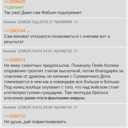
>>3396639
>сделают
Так уже! Даже сам Фабьен подогревает
Аноним
11/06/25 Срд 23:43:17
№
3396698
32
>>3383744 →
Сам виноват отказался ознакомиться с книгами вот и
результат
Аноним
12/06/25 Чтв 01:14:53
№
3396710
33
>>3396674
Не вижу сюжетных предпосылок. Поначалу Гвейн Коляна
откровенно троллит считая выскочкой, потом благодарен за
спасение от дракона, но начиная с Сумеречного Дола
сомневается в нем как в командире все больше и больше.
Под конец вообще охуевает с того, что над войском стоит
клятвопреступник-суицидник. Там неоткуда браться
влечению
разве что в фантазиях жирунь
.
Аноним
12/06/25 Чтв 01:29:58
№
3396714
34
>>3396710
Не души, дай пофантазировать