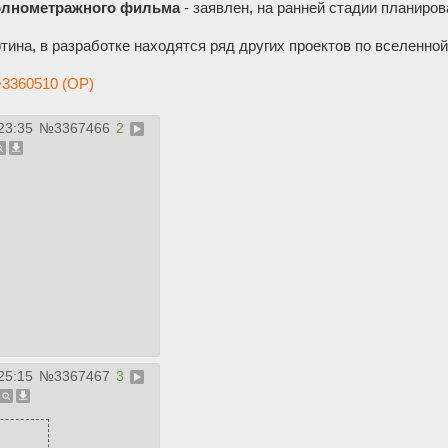
олнометражного фильма
- заявлен, на ранней стадии планиров
тина, в разработке находятся ряд других проектов по вселенн
3360510 (OP)
23:35
№
3367466
2
25:15
№
3367467
3