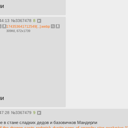
ИИ
44:13
№
3367478
8
174353641712549[...].webp
309Кб, 672x1739
ИИ
47:28
№
3367479
9
е в стане сладких дедов и базовичков Мандерли
f-the-dragon-casts-roderick-dustin-sons-of-anarchy-star-exclusive-