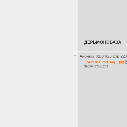
ДЕРЬМОНОБАЗА
Аноним
01/04/25 Втр 22:
174353631259164[...].jpg
395Кб, 672x1739