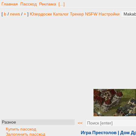
Главная
Пасскод
Реклама
[...]
[
b
/
news
/
+
]
Юзердоски
Каталог
Трекер
NSFW
Настройки
Разное
<<
Купить пасскод
Игра Престолов | Дом Д
Залогинить пасскод