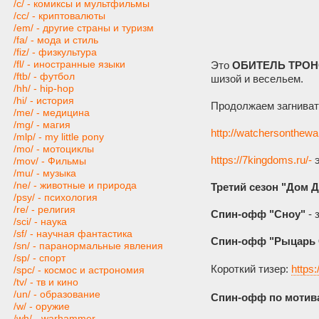
/c/ - комиксы и мультфильмы
/cc/ - криптовалюты
/em/ - другие страны и туризм
/fa/ - мода и стиль
/fiz/ - физкультура
/fl/ - иностранные языки
Это
ОБИТЕЛЬ ТРО
/ftb/ - футбол
шизой и весельем.
/hh/ - hip-hop
/hi/ - история
Продолжаем загнивать
/me/ - медицина
/mg/ - магия
http://watchersonthewa
/mlp/ - my little pony
/mo/ - мотоциклы
https://7kingdoms.ru/-
э
/mov/ - Фильмы
/mu/ - музыка
/ne/ - животные и природа
Третий сезон "Дом 
/psy/ - психология
/re/ - религия
Спин-офф "Сноу"
- 
/sci/ - наука
/sf/ - научная фантастика
Спин-офф "Рыцарь 
/sn/ - паранормальные явления
/sp/ - спорт
Короткий тизер:
https
/spc/ - космос и астрономия
/tv/ - тв и кино
/un/ - образование
Спин-офф по мотива
/w/ - оружие
/wh/ - warhammer