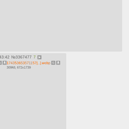
43:42
№
3367477
7
174353653571157[...].webp
309Кб, 672x1739