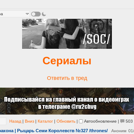
Сериалы
Ответить в тред
Назад
|
Вниз
|
Каталог
|
Обновить
|
Автообновление
|
503
ракона | Рыцарь Семи Королевств №327 /thrones/
Аноним
01