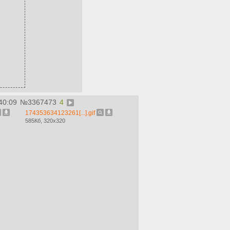
40:09
№
3367473
4
174353634123261[...].gif
585Кб, 320x320