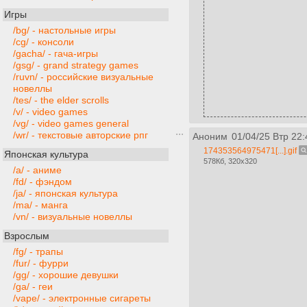
Игры
/bg/ - настольные игры
/cg/ - консоли
/gacha/ - гача-игры
/gsg/ - grand strategy games
/ruvn/ - российские визуальные
новеллы
/tes/ - the elder scrolls
/v/ - video games
/vg/ - video games general
/wr/ - текстовые авторские рпг
Аноним
01/04/25 Втр 22:
174353564975471[...].gif
Японская культура
578Кб, 320x320
/a/ - аниме
/fd/ - фэндом
/ja/ - японская культура
/ma/ - манга
/vn/ - визуальные новеллы
Взрослым
/fg/ - трапы
/fur/ - фурри
/gg/ - хорошие девушки
/ga/ - геи
/vape/ - электронные сигареты