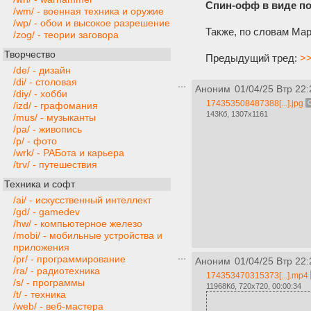
Спин-офф в виде п
/wm/ - военная техника и оружие
/wp/ - обои и высокое разрешение
Также, по словам Мар
/zog/ - теории заговора
Творчество
Предыдущий тред:
>>
/de/ - дизайн
/di/ - столовая
Аноним
01/04/25 Втр 22:
/diy/ - хобби
174353508487388[...].jpg
/izd/ - графомания
143Кб, 1307x1161
/mus/ - музыканты
/pa/ - живопись
/p/ - фото
/wrk/ - РАБота и карьера
/trv/ - путешествия
Техника и софт
/ai/ - искусственный интеллект
/gd/ - gamedev
/hw/ - компьютерное железо
/mobi/ - мобильные устройства и
приложения
/pr/ - программирование
Аноним
01/04/25 Втр 22:
/ra/ - радиотехника
174353470315373[...].mp4
/s/ - программы
11968Кб, 720x720, 00:00:34
/t/ - техника
/web/ - веб-мастера