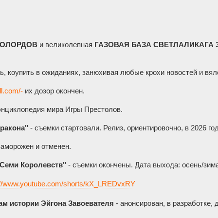
НОЛОРДОВ
и великолепная
ГАЗОВАЯ БАЗА СВЕТЛАЛИКАГА 
, коупить в ожиданиях, занюхивая любые крохи новостей и вял
ll.com/-
их дозор окончен.
нциклопедия мира Игры Престолов.
Дракона"
- съемки стартовали. Релиз, ориентировочно, в 2026 год
заморожен и отменен.
Семи Королевств"
- съемки окончены. Дата выхода: осень/зима
://www.youtube.com/shorts/kX_LREDvxRY
м истории Эйгона Завоевателя
- анонсирован, в разработке, 