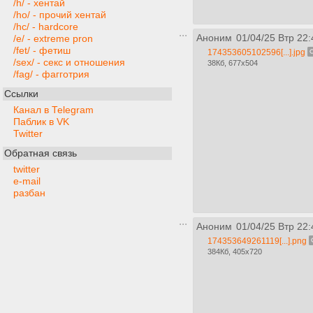
/h/ - хентай
/ho/ - прочий хентай
/hc/ - hardcore
Аноним
01/04/25 Втр 22:
/e/ - extreme pron
/fet/ - фетиш
174353605102596[...].jpg
/sex/ - секс и отношения
38Кб, 677x504
/fag/ - фагготрия
Ссылки
Канал в Telegram
Паблик в VK
Twitter
Обратная связь
twitter
e-mail
разбан
Аноним
01/04/25 Втр 22:
174353649261119[...].png
384Кб, 405x720