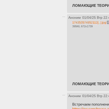
ЛОМАЮЩИЕ ТЕОР
Аноним
01/04/25 Втр 22:
174353574952112[...].jpg
395Кб, 672x1739
ЛОМАЮЩИЕ ТЕОР
Аноним
01/04/25 Втр 22:
Встречаем пополнени
https://ew.com/house-o