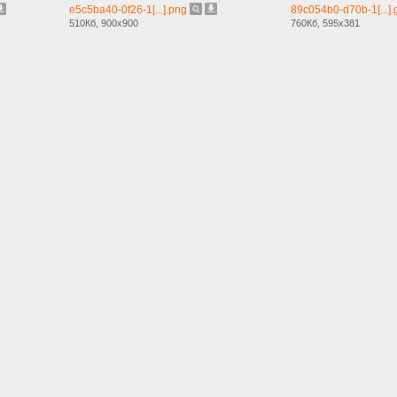
e5c5ba40-0f26-1[...].png
89c054b0-d70b-1[...].g
510Кб, 900x900
760Кб, 595x381