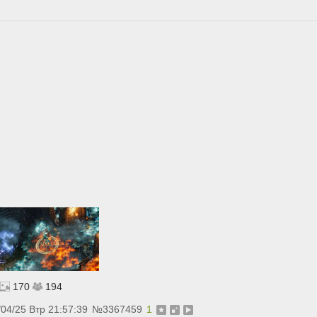
170
194
/04/25 Втр 21:57:39
№
3367459
1