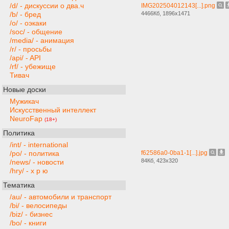
/d/ - дискуссии о два.ч
IMG202504012143[...].png
4466Кб, 1896x1471
/b/ - бред
/o/ - оэкаки
/soc/ - общение
/media/ - анимация
/r/ - просьбы
/api/ - API
/rf/ - убежище
Тивач
Новые доски
Мужикач
Искусственный интеллект
NeuroFap
(18+)
Политика
/int/ - international
f62586a0-0ba1-1[...].jpg
/po/ - политика
84Кб, 423x320
/news/ - новости
/hry/ - х р ю
Тематика
/au/ - автомобили и транспорт
/bi/ - велосипеды
/biz/ - бизнес
/bo/ - книги