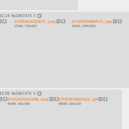
41:14
№
3367474
5
174353610015917[...].png
174353564865517[...].jpg
132Кб, 720x604
108Кб, 1080x601
42:09
№
3367475
6
174353629291039[...].png
174353618665423[...].gif
454Кб, 392x599
585Кб, 320x320