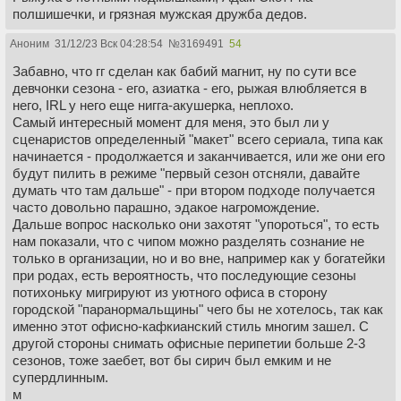
полшишечки, и грязная мужская дружба дедов.
Аноним
31/12/23 Вск 04:28:54
№
3169491
54
Забавно, что гг сделан как бабий магнит, ну по сути все
девчонки сезона - его, азиатка - его, рыжая влюбляется в
него, IRL у него еще нигга-акушерка, неплохо.
Самый интересный момент для меня, это был ли у
сценаристов определенный "макет" всего сериала, типа как
начинается - продолжается и заканчивается, или же они его
будут пилить в режиме "первый сезон отсняли, давайте
думать что там дальше" - при втором подходе получается
часто довольно парашно, эдакое нагромождение.
Дальше вопрос насколько они захотят "упороться", то есть
нам показали, что с чипом можно разделять сознание не
только в организации, но и во вне, например как у богатейки
при родах, есть вероятность, что последующие сезоны
потихоньку мигрируют из уютного офиса в сторону
городской "паранормальщины" чего бы не хотелось, так как
именно этот офисно-кафкианский стиль многим зашел. С
другой стороны снимать офисные перипетии больше 2-3
сезонов, тоже заебет, вот бы сирич был емким и не
супердлинным.
м