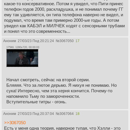
какое-то консервативное. Потом я увидел, что Пити принес
телефон годов 2000, раскладушка, и не понимал почему ГГ
ему так удивляется, он типа телефона наверно не видел, и
подумал, что время там примерно 2000-ые годы. А потом
увидел как КАБЭЛ и МИЛЧЕК ходят с сенсорными трубами
и понял что это современность...
Аноним
27/03/23 Пнд 20:21:24
№
3067050
17
175Кб, 1280x720, 00:00:03
Начал смотреть, сейчас на второй серии.
Бляяяя. Что за лютое дерьмо. Я нихуя не понимаю. Но
сука! Интересно, чем эта херня кончится. Почему-то
напомнило Тьму по замороченности.
Вступительные титры - огонь.
Аноним
27/03/23 Пнд 20:37:04
№
3067064
18
>>3067050
Есть у меня одна теория, наверное тупая, что Хэлли - это