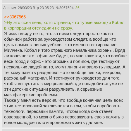
Аноним
28/03/23 Втр 23:05:23
№
3067594
36
>>3067565
>Ну это ясен пень, хотя странно, что тупые выходки Кобел
в корпорации отследили не сразу.
Я имел ввиду не то, что за ними следят просто как на
обычной работе за руководством следят, а вообще что
цель самых главных уебков - это именно тестирование
Милчека, Кобэл и того страшного начальника охраны. Вряд
ли конечно это в фильме будет, но мне кажется, что вообще
весь город и офис - это огромный полигон, где тестируют
нескольких людей на то, могут ли они управлять людьми. А
те, кому память разделяют - это вообще пешки, микробы,
расходный материал. И тестируют руководство для того,
чтобы выпустить в мир реальный. где понадобится уже не
эти детские ситуации разруливать, а серьезные
мазафакерские проблемы.
Также у меня есть версия, что вообще конечная цель всех
этих тестирований заключается в том, чтобы опробовать
технологи. пересадки памяти, чтобы когда она станет
совершенной, то можно было пересаживать свою память в
новое молодое тело и продолжать жить дальше.