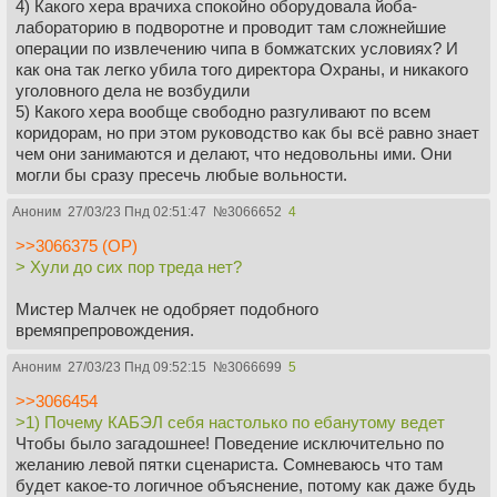
4) Какого хера врачиха спокойно оборудовала йоба-
лабораторию в подворотне и проводит там сложнейшие
операции по извлечению чипа в бомжатских условиях? И
как она так легко убила того директора Охраны, и никакого
уголовного дела не возбудили
5) Какого хера вообще свободно разгуливают по всем
коридорам, но при этом руководство как бы всё равно знает
чем они занимаются и делают, что недовольны ими. Они
могли бы сразу пресечь любые вольности.
Аноним
27/03/23 Пнд 02:51:47
№
3066652
4
>>3066375 (OP)
> Хули до сих пор треда нет?
Мистер Малчек не одобряет подобного
времяпрепровождения.
Аноним
27/03/23 Пнд 09:52:15
№
3066699
5
>>3066454
>1) Почему КАБЭЛ себя настолько по ебанутому ведет
Чтобы было загадошнее! Поведение исключительно по
желанию левой пятки сценариста. Сомневаюсь что там
будет какое-то логичное объяснение, потому как даже будь