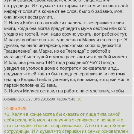
сотрудницы. И я думал что старикан из семьи основателей
инфаркт словит в конце от ее слов, было б забавно, мол,
она начнет всем рулить.
2. Нахуя Кобел по-английски свалила с вечеринки чтения
книги, когда она могла предупредить мужа сестры или кого
угодно из гостей, мол, надо срочно уехать, вот ребенок тут.
И нахуя вообще она так тупо лезла к Марку и его сестре. Я
думаю, ей было интересно, насколько хорошо держится
"разделение" на Марке, но ее "легенда" с работой в
магазине была тупой и могла рассыпаться в любой момент.
И бля, она реально 1944 года рождения? Чё? Я когда
увидел ее уголок в доме с портретом основателя и т.д.,
подумал что ей как-то был продлен срок жизни, и поэтому
она про Кларка Гейбла упомянула, например, который жил в
первой половине 20 века.
3. Нахуя Милчек оставил на работе на стуле книгу, чтобы
сотрудники ее нашли? Он вроде в подсирании корпорации
Аноним
28/03/23 Втр 20:35:00
№
3067548
30
не замечен.
4. Когда Марк блеванул на улице после убийства чувака с
>>3067529
корпорации, я подумал, что копы найдут его ДНК (как
>1. Хелли в конце могла бы сказать от лица типа самой
говорила врачиха) и это как-то выстрелит. Но хуй там.
себя реальной, мол, я получила экспириенс и поняла что
5. К предыдущему пункту - чел помер (типа вышел на
это все хуйня ебаная, сворачиваемся. А не от лица Хелли-
пенсию), но корпорации срать на его карточку,
сотрудницы. И я думал что старикан из семьи основателей