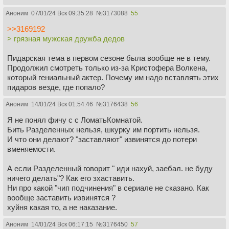
Аноним
07/01/24 Вск 09:35:28
№
3173088
55
>>3169192
> грязная мужская дружба дедов
Пидарская тема в первом сезоне была вообще не в тему.
Продолжил смотреть только из-за Кристофера Волкена,
который гениальный актер. Почему им надо вставлять этих
пидаров везде, где попало?
Аноним
14/01/24 Вск 01:54:46
№
3176438
56
Я не понял фичу с с ЛоматьКомнатой.
Бить Разделенных нельзя, шкурку им портить нельзя.
И что они делают? "заставляют" извинятся до потери
вменяемости.
А если Разделенный говорит " иди нахуй, заебал. не буду
ничего делать"? Как его зхаставить.
Ни про какой "чип подчинения" в сериале не сказано. Как
вообще заставить извинятся ?
хуйня какая то, а не наказание.
Аноним
14/01/24 Вск 06:17:15
№
3176450
57