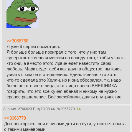
>>3066768
Я уже 9 серию посмотрел.
Я больше больше проиграл с того, что у них там
суперответственная миссия по поводу того, чтобы узнать
кто они, а вместо этого Ирвин едет навестить свою
любовь, Марк ведет себя как даун в обществе, пытаясь
узнать с кем он в отношениях. Единственная кто хоть
что-то сделала это Хелли, но и она обосрался. т.к. надо
было не от своего лица, а от лица своего ВНЕШНИКА
говорить, что это всё хуйня ебаная и никому не нужно
сраное разделение. Всё зафейлили, дауны внутрянские.
Аноним
27/03/23 Пнд 13:08:44
№
3066779
14
>>3066778
Дык повторюсь: они с чипами дети по сути, у них нет опыта
с такими манёврами.