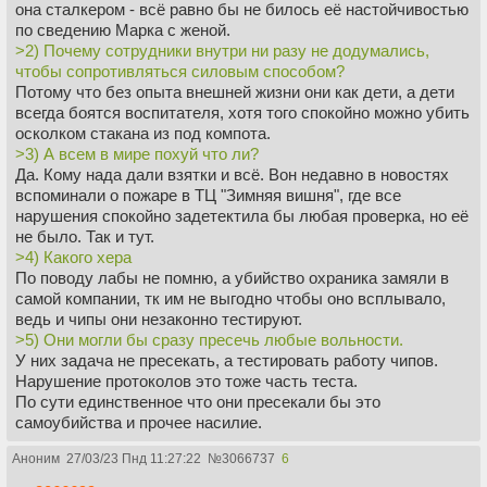
она сталкером - всё равно бы не билось её настойчивостью
по сведению Марка с женой.
>2) Почему сотрудники внутри ни разу не додумались,
чтобы сопротивляться силовым способом?
Потому что без опыта внешней жизни они как дети, а дети
всегда боятся воспитателя, хотя того спокойно можно убить
осколком стакана из под компота.
>3) А всем в мире похуй что ли?
Да. Кому нада дали взятки и всё. Вон недавно в новостях
вспоминали о пожаре в ТЦ "Зимняя вишня", где все
нарушения спокойно задетектила бы любая проверка, но её
не было. Так и тут.
>4) Какого хера
По поводу лабы не помню, а убийство охраника замяли в
самой компании, тк им не выгодно чтобы оно всплывало,
ведь и чипы они незаконно тестируют.
>5) Они могли бы сразу пресечь любые вольности.
У них задача не пресекать, а тестировать работу чипов.
Нарушение протоколов это тоже часть теста.
По сути единственное что они пресекали бы это
самоубийства и прочее насилие.
Аноним
27/03/23 Пнд 11:27:22
№
3066737
6