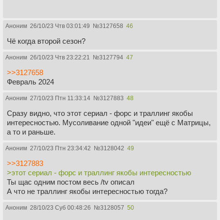
Аноним
26/10/23 Чтв 03:01:49
№
3127658
46
Чё когда второй сезон?
Аноним
26/10/23 Чтв 23:22:21
№
3127794
47
>>3127658
Февраль 2024
Аноним
27/10/23 Птн 11:33:14
№
3127883
48
Сразу видно, что этот сериал - форс и траллинг якобы
интересностью. Мусоливание одной "идеи" ещё с Матрицы,
а то и раньше.
Аноним
27/10/23 Птн 23:34:42
№
3128042
49
>>3127883
>этот сериал - форс и траллинг якобы интересностью
Ты щас одним постом весь /tv описал
А что не траллинг якобы интересностью тогда?
Аноним
28/10/23 Суб 00:48:26
№
3128057
50