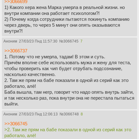
>>3066699
1) Какого хера жена Марка умерла в реальной жизни. но
внутри компании она работает психологом?!
2) Почему когда сотрудники пытаются покинуть компанию
через дверь, то через 5 минут они опять оказываются
внутри?!
Аноним
27/03/23 Пнд 11:57:30
№
3066745
7
>>3066737
1. Потому что не умерла, тадам! В этом и суть.
Причём вполне себе использовать мужа и жену для теста,
чтобы проверить как чип будет отрубать подсознание,
насколько качественно.
2. Там же прям на бабе показали в одной из серий как это
работало, алё!
Баба вышла, там негр, говорит что надо опять внутрь зайти,
и так несколько раз, пока внутри она не перестала пытаться
выйти.
Аноним
27/03/23 Пнд 12:06:13
№
3066748
8
>>3066745
>2. Там же прям на бабе показали в одной из серий как это
работало, алё!