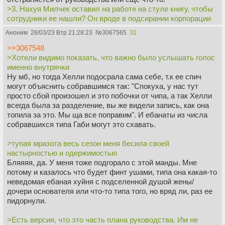
>3. Нахуя Милчек оставил на работе на стуле книгу, чтобы
сотрудники ее нашли? Он вроде в подсирании корпорации
не замечен.
Аноним
28/03/23 Втр 21:28:23
№
3067565
31
Есть версия, что это часть плана руководства. Им не
работа сотрудников нужна, а исследование их реакции на
>>3067548
различные ситуации. Помнишь как в Лосте были те, кто
>Хотели видимо показать, что важно было услышать голос
сидел в бункере и нажимал кнопку, а были те, кто следили
именно внутрячки
за этим. Но потом выяснилось, что следили также за теми,
Ну мб, но тогда Хелли подосрала сама себе, т.к ее спич
кто следил.
могут объяснить собравшимся так: "Спокуха, у нас тут
>4. Когда Марк блеванул на улице после убийства чувака с
просто сбой произошел и это побочки от чипа, а так Хелли
корпорации, я подумал, что копы найдут его ДНК (как
всегда была за разделение, вы же видели запись, как она
говорила врачиха) и это как-то выстрелит. Но хуй там.
топила за это. Мы ща все поправим". И ебанаты из числа
По-моему он не блеванул. Ну и плюс общая похуистичность
собравшихся типа Габи могут это схавать.
местных властей. которая во многих сериалах встречается:
в Короле Талсы какой-то бандюган всех пиздит и никто
>тупая мразота весь сезон меня бесила своей
даже копов не вызвал.
настырностью и одержимостью
Также у меня есть подозрение, что весь городок - под
Бляяяя, да. У меня тоже подгорало с этой манды. Мне
контролем Люмена и возможно там вообще все разделены
потому и казалось что будет финт ушами, типа она какая-то
нахуй, но только по разному.
неведомая ебаная хуйня с подселенной душой жены/
>5. К предыдущему пункту - чел помер (типа вышел на
дочери основателя или что-то типа того, но вряд ли, раз ее
пенсию), но корпорации срать на его карточку,
пидорнули.
открывающую доступ в любые помещения. Рили? Ее бы
сразу же деактивировали.
>Есть версия, что это часть плана руководства. Им не