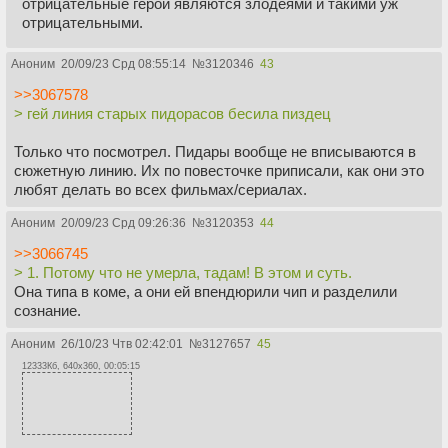
отрицательные герои являются злодеями и такими уж
отрицательными.
Аноним
20/09/23 Срд 08:55:14
№
3120346
43
>>3067578
> гей линия старых пидорасов бесила пиздец
Только что посмотрел. Пидары вообще не вписываются в
сюжетную линию. Их по повесточке приписали, как они это
любят делать во всех фильмах/сериалах.
Аноним
20/09/23 Срд 09:26:36
№
3120353
44
>>3066745
> 1. Потому что не умерла, тадам! В этом и суть.
Она типа в коме, а они ей впендюрили чип и разделили
сознание.
Аноним
26/10/23 Чтв 02:42:01
№
3127657
45
12333Кб, 640x360, 00:05:15