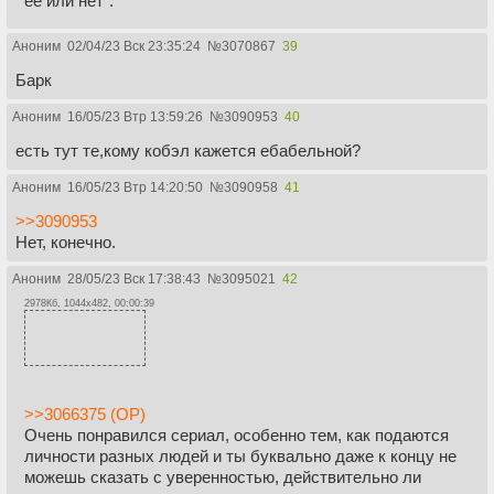
её или нет".
Аноним
02/04/23 Вск 23:35:24
№
3070867
39
Барк
Аноним
16/05/23 Втр 13:59:26
№
3090953
40
есть тут те,кому кобэл кажется ебабельной?
Аноним
16/05/23 Втр 14:20:50
№
3090958
41
>>3090953
Нет, конечно.
Аноним
28/05/23 Вск 17:38:43
№
3095021
42
2978Кб, 1044x482, 00:00:39
>>3066375 (OP)
Очень понравился сериал, особенно тем, как подаются
личности разных людей и ты буквально даже к концу не
можешь сказать с уверенностью, действительно ли