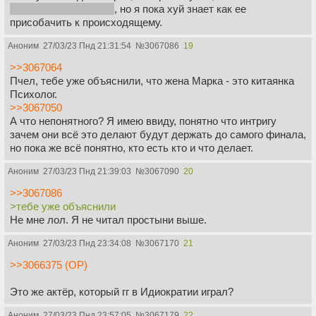
умершая жена Марка
, но я пока хуй знает как ее
присобачить к происходящему.
Аноним
27/03/23 Пнд 21:31:54
№
3067086
19
>>3067064
Пчел, тебе уже объяснили, что жена Марка - это китаянка
Психолог.
>>3067050
А что непонятного? Я имею ввиду, понятно что интригу
зачем они всё это делают будут держать до самого финала,
но пока же всё понятно, кто есть кто и что делает.
Аноним
27/03/23 Пнд 21:39:03
№
3067090
20
>>3067086
>тебе уже объяснили
Не мне лол. Я не читал простыни выше.
Аноним
27/03/23 Пнд 23:34:08
№
3067170
21
>>3066375 (OP)
Это же актёр, который гг в Идиократии играл?
Аноним
27/03/23 Пнд 23:57:05
№
3067179
22