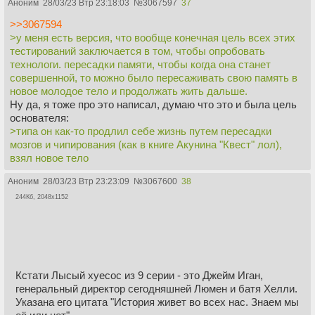
Аноним
28/03/23 Втр 23:18:03
№
3067597
37
>>3067594
>у меня есть версия, что вообще конечная цель всех этих
тестирований заключается в том, чтобы опробовать
технологи. пересадки памяти, чтобы когда она станет
совершенной, то можно было пересаживать свою память в
новое молодое тело и продолжать жить дальше.
Ну да, я тоже про это написал, думаю что это и была цель
основателя:
>типа он как-то продлил себе жизнь путем пересадки
мозгов и чипирования (как в книге Акунина "Квест" лол),
взял новое тело
Аноним
28/03/23 Втр 23:23:09
№
3067600
38
244Кб, 2048x1152
Кстати Лысый хуесос из 9 серии - это Джейм Иган,
генеральный директор сегодняшней Люмен и батя Хелли.
Указана его цитата "История живет во всех нас. Знаем мы