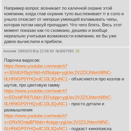
вечности (точнее, фигура, но не суть). Что типа он как-то
продлил себе жизнь путем пересадки мозгов и чипирования
Например вопрос возникает по каличной охране этой
(как в книге Акунина "Квест" лол), взял новое тело, основал
компании, когда глав охраник тупо выслеживает гг в соло и
корпорацию как секту, а Хелли дочь самого основателя-
уныло откисает от нигерши умеющей взламывать чипы,
Кира Эгана, жившая в 19 веке. Ещё я кстати думал что
которая потом нахуй пропадает. Что чего блять. Весь этот
корпорация занимается клонированием и прочей подобной
момент показан как-то скомкано, дешево и вообще
хуетой, оттого там есть козлята (как овечки Долли).
нереально учитывая возможности компании, ее бы уже
давно вычислили и прибили.
Аноним
28/03/23 Втр 22:56:50
№
3067593
35
Парочка видосов:
https://www.youtube.com/watch?
v=3GIdUH9yjV4&t=639s&pp=ygUec2V2ZXJhbmNlINC-
0LHRitGP0YHQvdC10L3QuNC1
- объясняется про козлов и
шутов, про цветовую гамму
https://www.youtube.com/watch?
v=EDsIdFR87UI&t=337s&pp=ygUec2V2ZXJhbmNlINC-
0LHRitGP0YHQvdC10L3QuNC1
- просто детали и
размышления
https://www.youtube.com/watch?
v=DRe5OntpBFM&t=4s&pp=ygUec2V2ZXJhbmNlINC-
0LHRitGP0YHQvdC10L3QuNC1
- подкаст кинопоиска