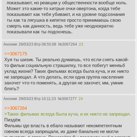
показывают, но реакции у общественности вообще ноль.
Может это какие-то хитрые очки овертона, когда тебе
показывают как тебя убивают, и на уровне подсознания
ты как та лягушка в кипятке просто принимаешь свою
смерть как данность, ведь тебе уже неоднократно
показывали как ты подохнешь.
Аноним
28/03/23 Втр 08:55:08
№
3067264
23
>>3067179
Хуя ты шизик. Ты реально думаешь, что если снять какой-
то фильм социальную страшилку, то все побегут меняьб
уклад жизни? Таких фильмах всегда была куча, и их никто
не запрещал. А что делать, если одна группа населения
захочет что-то поменять, а другая не захочет, мм, умник
блять?
Аноним
28/03/23 Втр 10:11:23
№
3067277
24
>>3067264
>Таких фильмах всегда была куча, и их никто не запрещал.
Пиздёж
Фильмы где власть в ебало называют некомпетентным
говном всегда запрещали, их даже банально не могли