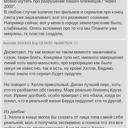
можно шутить про разрушение башен близнецов? Через
2000".
В любом случае количество фильмов и сериалов про конец
света уже зашкаливает, всё это разжижает сознание.
Например сейчас вот у меня в городе землетрясение было,
слабенькое. Опять вспомнил про то что мы Планете уже
нинужны, тк пластик создали.
Аноним
28/03/23 Втр 19:54:55
№
3067529
29
Досмотрел. Ну как можно на таком моменте заканчивать
сезон, твари блять. Концовки тупо нет, никакого завершения
линий хоть мало-мальского, про корпорацию как было
нихуя не известно, так и есть, ну кроме Хелли. Видимо,
точно знали что сериал будет продлен.
Но поворот с Хелли прикольный. Дилан лучший перс, хоть
кто-то разбавлял обстановку. Марк реально близнец Круза
лол. Ирвинг долбоеб, особо проиграл с его ебала, когда он
понял, что в реальной жизни Берда пердолит кто-то другой.
Из доебок:
1. Хелли в конце могла бы сказать от лица типа самой себя
реальной, мол, я получила экспириенс и поняла что это все
хуйня ебаная, сворачиваемся. А не от лица Хелли-