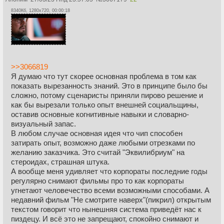
8340Кб, 1280x720, 00:00:18
>>3066819
Я думаю что тут скорее основная проблема в том как
показать вырезанность знаний. Это в принципе было бы
сложно, потому сценаристы приняли пирово решение и
как бы вырезали только опыт внешней социальщины,
оставив основные когнитивные навыки и словарно-
визуальный запас.
В любом случае основная идея что чип способен
затирать опыт, возможно даже любыми отрезками по
желанию заказчика. Это считай "Эквилибриум" на
стероидах, страшная штука.
А вообще меня удивляет что корпораты последние годы
регулярно снимают фильмы про то как корпораты
угнетают человечество всеми возможными способами. А
недавний фильм "Не смотрите наверх"(пикрил) открытым
текстом говорит что нынешняя система приведёт нас к
пиздецу. И всё это не запрещают, спокойно снимают и