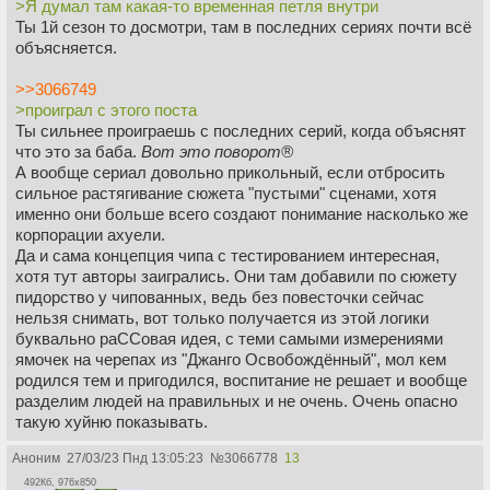
>Я думал там какая-то временная петля внутри
Ты 1й сезон то досмотри, там в последних сериях почти всё
объясняется.
>>3066749
>проиграл с этого поста
Ты сильнее проиграешь с последних серий, когда объяснят
что это за баба.
Вот это поворот®
А вообще сериал довольно прикольный, если отбросить
сильное растягивание сюжета "пустыми" сценами, хотя
именно они больше всего создают понимание насколько же
корпорации ахуели.
Да и сама концепция чипа с тестированием интересная,
хотя тут авторы заигрались. Они там добавили по сюжету
пидорство у чипованных, ведь без повесточки сейчас
нельзя снимать, вот только получается из этой логики
буквально раССовая идея, с теми самыми измерениями
ямочек на черепах из "Джанго Освобождённый", мол кем
родился тем и пригодился, воспитание не решает и вообще
разделим людей на правильных и не очень. Очень опасно
такую хуйню показывать.
Аноним
27/03/23 Пнд 13:05:23
№
3066778
13
492Кб, 976x850