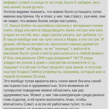
открывающую доступ в любые помещения. Рили? Ее бы
инфаркт словит в конце от ее слов, было б забавно, мол,
сразу же деактивировали.
она начнет всем рулить.
6. В кабинете с рычагами нет круглосуточного дежурства,
Хотели видимо показать, что важно было услышать голос
нет тревожной кнопки/датчика движения, чтоб сработала
именно внутрячки. Ну и плюс у них там стресс, хуе-мое, они
сигнализация при любом входе туда, или хотя бы камеры,
не знают, что можно более хитро поступить.
чтобы за кабинетом наблюдал кто-то вне этой комнаты.
>2. Нахуя Кобел по-английски свалила с вечеринки чтения
Если старый охранник типа уволился, то где новый? Или
книги, когда она могла предупредить мужа сестры или кого
Милчек один за все теперь отдувается? Почему он сам
угодно из гостей, мол, надо срочно уехать, вот ребенок тут.
бегает один по коридорам, а не вызвал секьюрити, которые
И нахуя вообще она так тупо лезла к Марку и его сестре. Я
бы быстро выломали дверь? В огромной корпорации их нет,
думаю, ей было интересно, насколько хорошо держится
что ли? Бредятина полная.
"разделение" на Марке, но ее "легенда" с работой в
7. Что за козы нахер? Картины? Нахуя это все было?
магазине была тупой и могла рассыпаться в любой момент.
И бля, она реально 1944 года рождения? Чё? Я когда
Но в целом сериал понравился. Хорошо показали
увидел ее уголок в доме с портретом основателя и т.д.,
беспредел корпораций, их плохое отношение к сотрудникам
подумал что ей как-то был продлен срок жизни, и поэтому
и бессмысленность работы людей, которые натурально не
она про Кларка Гейбла упомянула, например, который жил в
понимают, что за хуйней они занимаются на работе.
первой половине 20 века.
Это вообще тупая мразота весь сезон меня бесила своей
настырностью и одержимостью. Хотя возможно её
тупорылое поведение можно объяснить как раз
одержимостью. Может у них там конкуренция среди разных
глав отделов, и ей нужно выполнять план, чтобы
впечатлить Совет, а если её работники тупят, то она
отстраняется от руководства или еще что-то.