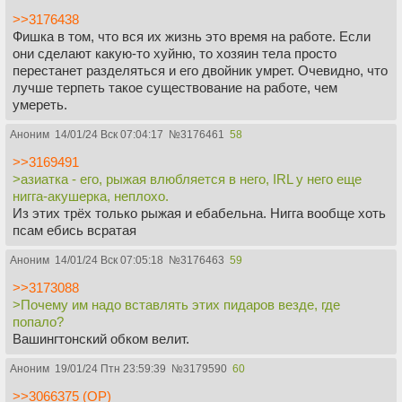
>>3176438
Фишка в том, что вся их жизнь это время на работе. Если
они сделают какую-то хуйню, то хозяин тела просто
перестанет разделяться и его двойник умрет. Очевидно, что
лучше терпеть такое существование на работе, чем
умереть.
Аноним
14/01/24 Вск 07:04:17
№
3176461
58
>>3169491
>азиатка - его, рыжая влюбляется в него, IRL у него еще
нигга-акушерка, неплохо.
Из этих трёх только рыжая и ебабельна. Нигга вообще хоть
псам ебись всратая
Аноним
14/01/24 Вск 07:05:18
№
3176463
59
>>3173088
>Почему им надо вставлять этих пидаров везде, где
попало?
Вашингтонский обком велит.
Аноним
19/01/24 Птн 23:59:39
№
3179590
60
>>3066375 (OP)