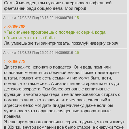
Самый молодец там пухлик: пожертвовал вафельной
фантазией ради общего дела. Мой герой!
Аноним
27/03/23 Пнд 13:16:29
№
3066784
15
>>3066768
>Ты сильнее проиграешь с последних серий, когда
объяснят что это за баба
Ля, умеешь же ты заинтриговать, пожалуй наверну сирич.
Аноним
27/03/23 Пнд 15:02:56
№
3066819
16
>>3066779
Да это как-то непонятно подается. Они ведь помнили
основные моменты из обычной жизни. Помнят некоторые
штаты, помнят что есть семьи, у них могут быть дети,
помнят, что такое секс. А значит им не стирали память до
детского возраста. Тем более основные когнитивные
функции и черты характера и не планировалось стирать с
помошью чипа, а это значит, что человек, склонный к
агрессии легко мог дать пизды Милчеку, даже если бы
чувствовал что нарушает священные корпоративные
правила.
Я еще примерно до половины сериала думал, что они живут
в 80х,т.к. внутри компании всё было старое, а снаружи тоже