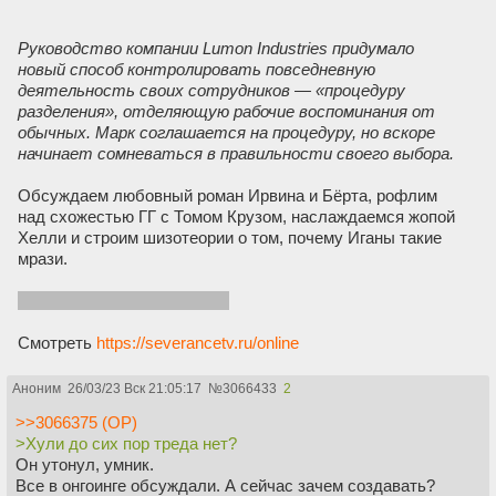
Руководство компании Lumon Industries придумало
новый способ контролировать повседневную
деятельность своих сотрудников — «процедуру
разделения», отделяющую рабочие воспоминания от
обычных. Марк соглашается на процедуру, но вскоре
начинает сомневаться в правильности своего выбора.
Обсуждаем любовный роман Ирвина и Бёрта, рофлим
над схожестью ГГ с Томом Крузом, наслаждаемся жопой
Хелли и строим шизотеории о том, почему Иганы такие
мрази.
Хули до сих пор треда нет?
Смотреть
https://severancetv.ru/online
Аноним
26/03/23 Вск 21:05:17
№
3066433
2
>>3066375 (OP)
>Хули до сих пор треда нет?
Он утонул, умник.
Все в онгоинге обсуждали. А сейчас зачем создавать?