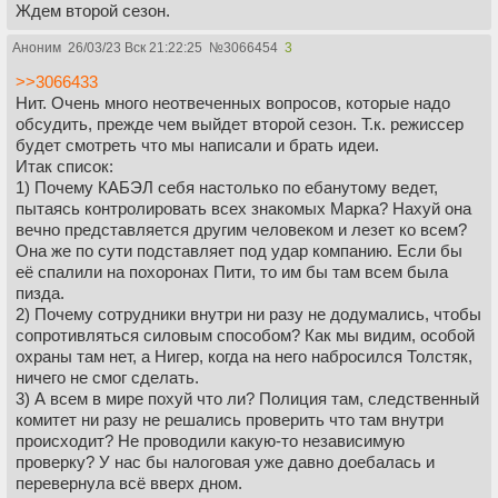
Ждем второй сезон.
Аноним
26/03/23 Вск 21:22:25
№
3066454
3
>>3066433
Нит. Очень много неотвеченных вопросов, которые надо
обсудить, прежде чем выйдет второй сезон. Т.к. режиссер
будет смотреть что мы написали и брать идеи.
Итак список:
1) Почему КАБЭЛ себя настолько по ебанутому ведет,
пытаясь контролировать всех знакомых Марка? Нахуй она
вечно представляется другим человеком и лезет ко всем?
Она же по сути подставляет под удар компанию. Если бы
её спалили на похоронах Пити, то им бы там всем была
пизда.
2) Почему сотрудники внутри ни разу не додумались, чтобы
сопротивляться силовым способом? Как мы видим, особой
охраны там нет, а Нигер, когда на него набросился Толстяк,
ничего не смог сделать.
3) А всем в мире похуй что ли? Полиция там, следственный
комитет ни разу не решались проверить что там внутри
происходит? Не проводили какую-то независимую
проверку? У нас бы налоговая уже давно доебалась и
перевернула всё вверх дном.