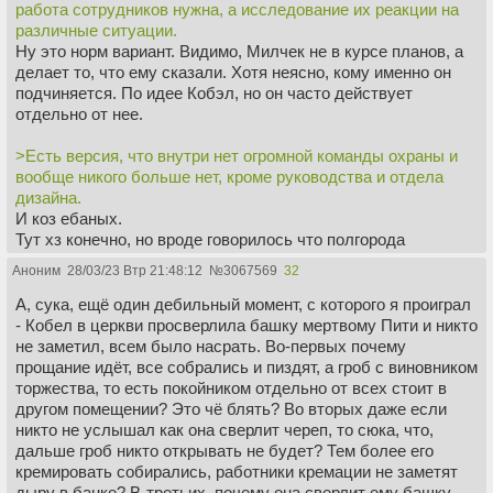
Тут действительно косяк, но опять же, это условность
работа сотрудников нужна, а исследование их реакции на
конкретно этого мира, чтобы заставить сюжет работать.
различные ситуации.
Плюс корпоративные интриги внутри компании никто не
Ну это норм вариант. Видимо, Милчек не в курсе планов, а
отменял.
делает то, что ему сказали. Хотя неясно, кому именно он
>6. В кабинете с рычагами нет круглосуточного дежурства,
подчиняется. По идее Кобэл, но он часто действует
нет тревожной кнопки/датчика движения, чтоб сработала
отдельно от нее.
сигнализация при любом входе туда, или хотя бы камеры,
чтобы за кабинетом наблюдал кто-то вне этой комнаты.
>Есть версия, что внутри нет огромной команды охраны и
Если старый охранник типа уволился, то где новый? Или
вообще никого больше нет, кроме руководства и отдела
Милчек один за все теперь отдувается? Почему он сам
дизайна.
бегает один по коридорам, а не вызвал секьюрити, которые
И коз ебаных.
бы быстро выломали дверь? В огромной корпорации их нет,
Тут хз конечно, но вроде говорилось что полгорода
что ли? Бредятина полная.
работает в люмене, где тогда все эти люди?
Аноним
28/03/23 Втр 21:48:12
№
3067569
32
Есть версия, что внутри нет огромной команды охраны и
вообще никого больше нет, кроме руководства и отдела
>Также лично у меня подозрение, что следят возможно не
А, сука, ещё один дебильный момент, с которого я проиграл
дизайна. Также лично у меня подозрение, что следят
за работниками, а за руководством тоже.
- Кобел в церкви просверлила башку мертвому Пити и никто
возможно не за работниками, а за руководством тоже.
Ну это ясен пень, хотя странно, что тупые выходки Кобел в
не заметил, всем было насрать. Во-первых почему
>7. Что за козы нахер? Картины? Нахуя это все было?
корпорации отследили не сразу. И что не накрыли врачиху
прощание идёт, все собрались и пиздят, а гроб с виновником
Козы много где. Если ты смотрел на алтарь тупорылой
сразу же, когда к ней пришел Грабер или как его там звали -
торжества, то есть покойником отдельно от всех стоит в
КОБЭЛ, то у неё там было изображение козы и шута,
он по своей инициативе к ней поперся, что ли? Как он ее
другом помещении? Это чё блять? Во вторых даже если
молодой женщины и старой. Также в сцене где Дилон сидит
выследил? С Ирвингом та же херня - я так понял, у его
никто не услышал как она сверлит череп, то сюка, что,
в маске Кира, ему танцевали 4 человека в масках козла,
разделения были сбои, из-за чего он собирал компромат на
дальше гроб никто открывать не будет? Тем более его
шута, молодой и старой женщины. Также на одной из
корпорацию и рисовал коридор.
кремировать собирались, работники кремации не заметят
картин, Кир Игэн предстает в роли некоего мессии, который
дыру в банке? В-третьих, почему она сверлит ему башку