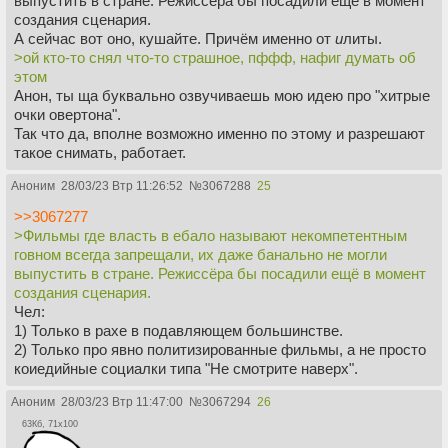
выпустить в стране. Режиссёра бы посадили ещё в момент
создания сценария.
А сейчас вот оно, кушайте. Причём именно от
и
литы.
>ой кто-то снял что-то страшное, пффф, нафиг думать об
этом
Анон, ты ща буквально озвучиваешь мою идею про "хитрые
очки овертона".
Так что да, вполне возможно именно по этому и разрешают
такое снимать, работает.
Аноним
28/03/23 Втр 11:26:52
№
3067288
25
>>3067277
>Фильмы где власть в ебало называют некомпетентным
говном всегда запрещали, их даже банально не могли
выпустить в стране. Режиссёра бы посадили ещё в момент
создания сценария.
Чел:
1) Только в рахе в подавляющем большинстве.
2) Только про явно политизированные фильмы, а не просто
коиедийные социалки типа "Не смотрите наверх".
Аноним
28/03/23 Втр 11:47:00
№
3067294
26
63Кб, 71x100