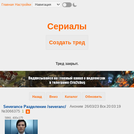
Главная
Настройки
Сериалы
Создать тред
Тред закрыт.
Назад
Вниз
Каталог
Обновить
Severance Разделение /severanc/
Аноним
26/03/23 Вск 20:03:19
№
3066375
1
58Кб, 400x175