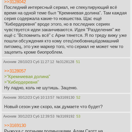
>>3128042
Последний интересный сериал, не спекулирующий всё
время на одной теме был "Кремниевая долина". Там каждая
серия содержала какие-то новшества. Щас ещё
"Кибердеревня" вроде этого, но в последних сериях
чувствуется идеи заканчиваются. Идея "Разделения" же
ещё с "Вспомнить всё" с Арни тянется. Я по треду вижу уже
пошли обсуждения кто кому отец\любовница\домашний
питомец, это уже маркер того, что сериал не может чем то
зацепить кроме биопроблем.
Аноним
28/10/23 Суб 11:27:12
№
3128128
51
>>3128057
>"Кремниевая долина"
>"Кибердеревня"
Ну ладно, коль не шутишь. Заценю.
Аноним
30/12/23 Суб 10:13:57
№
3169130
52
Новый сезон уже скоро, как думаете что будет?
Аноним
30/12/23 Суб 12:39:53
№
3169192
53
>>3169130
Рыжуха с потными подмышками, Адам Скотт на