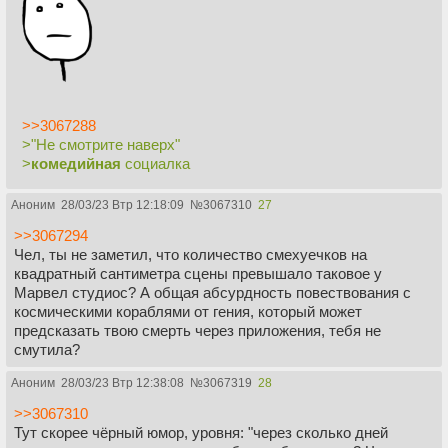
>>3067288
>"Не смотрите наверх"
>
комедийная
социалка
Аноним
28/03/23 Втр 12:18:09
№
3067310
27
>>3067294
Чел, ты не заметил, что количество смехуечков на
квадратный сантиметра сцены превышало таковое у
Марвел студиос? А общая абсурдность повествования с
космическими кораблями от гения, который может
предсказать твою смерть через приложения, тебя не
смутила?
Аноним
28/03/23 Втр 12:38:08
№
3067319
28
>>3067310
Тут скорее чёрный юмор, уровня: "через сколько дней