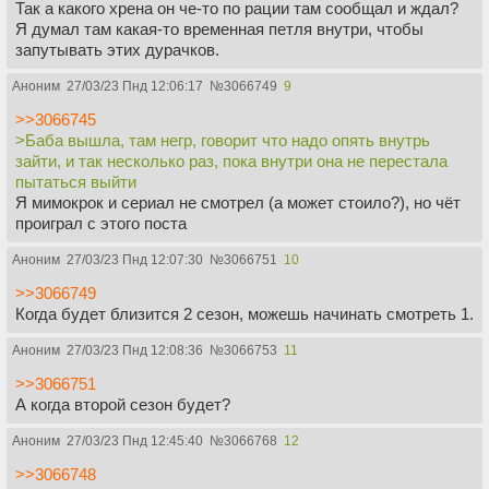
Так а какого хрена он че-то по рации там сообщал и ждал?
Я думал там какая-то временная петля внутри, чтобы
запутывать этих дурачков.
Аноним
27/03/23 Пнд 12:06:17
№
3066749
9
>>3066745
>Баба вышла, там негр, говорит что надо опять внутрь
зайти, и так несколько раз, пока внутри она не перестала
пытаться выйти
Я мимокрок и сериал не смотрел (а может стоило?), но чёт
проиграл с этого поста
Аноним
27/03/23 Пнд 12:07:30
№
3066751
10
>>3066749
Когда будет близится 2 сезон, можешь начинать смотреть 1.
Аноним
27/03/23 Пнд 12:08:36
№
3066753
11
>>3066751
А когда второй сезон будет?
Аноним
27/03/23 Пнд 12:45:40
№
3066768
12
>>3066748