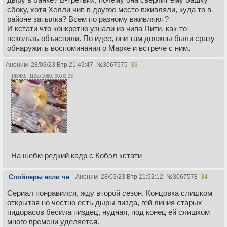
указывает путь, а подле него козел, шут, молодая и старая.
>Также у меня есть подозрение, что весь городок - под
сбоку, хотя Хелли чип в другое место вживляли, куда то в
Козы являются важным животным в мифологии евреев.
контролем Люмена и возможно там вообще все разделены
районе затылка? Всем по разному вживляют?
нахуй, но только по разному.
И кстати что конкретно узнали из чипа Пити, как-то
Норм теория, это могло бы объяснить почему Кобел и
вскользь объяснили. По идее, они там должны были сразу
Милчек кажутся не разделенными и у них есть
обнаружить воспоминания о Марке и встрече с ним.
воспоминания - их чип работает как-то по-другому, и
Аноним
28/03/23 Втр 21:49:47
№
3067575
33
корпорация просто тестирует разные способы разделения.
1484Кб, 1106x1080, 00:00:03
>Козы много где. Если ты смотрел на алтарь тупорылой
КОБЭЛ, то у неё там было изображение козы и шута,
молодой женщины и старой. Также в сцене где Дилон сидит
в маске Кира, ему танцевали 4 человека в масках козла,
шута, молодой и старой женщины. Также на одной из
картин, Кир Игэн предстает в роли некоего мессии, который
указывает путь, а подле него козел, шут, молодая и старая.
Козы являются важным животным в мифологии евреев.
На шебм редкий кадр с Кобэл кстати
Бля. А я ещё думал что за ряженых ебанатов привели
Дилану, такой странный момент был, Линчем повеяло.
Спойлеры если че
Аноним
28/03/23 Втр 21:52:12
№
3067578
34
Причем я видел козу с шутом у Кобел, но не сопоставил
одно с другим, лол.
Сериал понравился, жду второй сезон. Концовка слишком
А с мессией-основателем очень мутная история, я сначала
открытая но честно есть дыры пизда, гей линия старых
подумал что старикашка который подошёл к Хелли, это и
пидорасов бесила пиздец, нудная, под конец ей слишком
есть сам основатель, чучело которого стояло в центре
много времени уделяется.