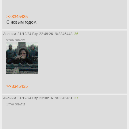
>>3345435
С новым годом.
Аноним
31/12/24 Втр 22:49:26
№
3345448
36
583Кб, 320x320
>>3345435
Аноним
31/12/24 Втр 23:30:16
№
3345461
37
147Кб, 549x719