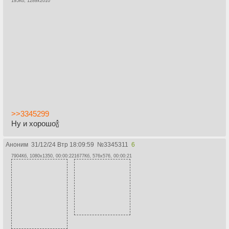
195Кб, 1289x2010
>>3345299
Ну и хорошо🍾
Аноним
31/12/24 Втр 18:09:59
№
3345311
6
7904Кб, 1080x1350, 00:00:22
1677Кб, 576x576, 00:00:21