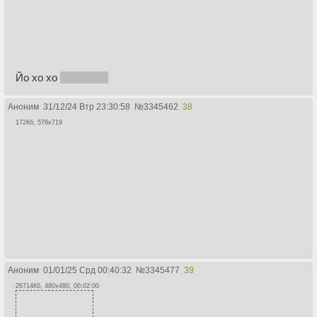
Йо хо хо
мазафака
Аноним
31/12/24 Втр 23:30:58
№
3345462
38
172Кб, 576x719
Аноним
01/01/25 Срд 00:40:32
№
3345477
39
26714Кб, 480x480, 00:02:00