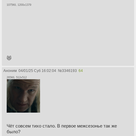
1075Кб, 1200x1379
😻
Аноним
04/01/25 Суб 16:02:04
№
3346193
64
265Кб, 512x512
Чёт совсем тихо стало. В первое межсезонье так же
было?