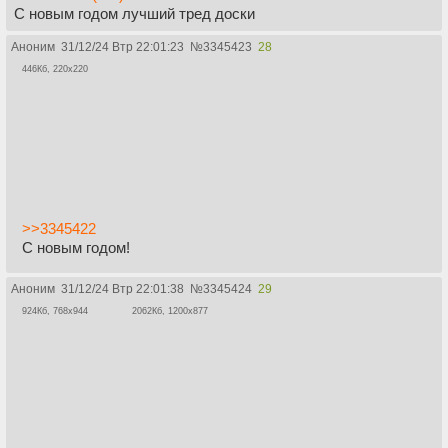
С новым годом лучший тред доски
Аноним
31/12/24 Втр 22:01:23
№
3345423
28
446Кб, 220x220
>>3345422
С новым годом!
Аноним
31/12/24 Втр 22:01:38
№
3345424
29
924Кб, 768x944
2062Кб, 1200x877