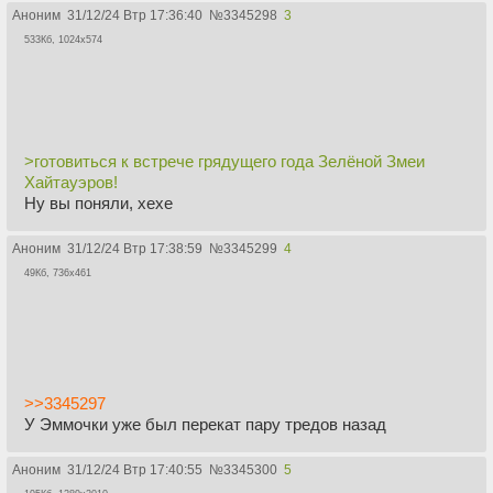
Аноним
31/12/24 Втр 17:36:40
№
3345298
3
533Кб, 1024x574
>готовиться к встрече грядущего года Зелёной Змеи
Хайтауэров!
Ну вы поняли, хехе
Аноним
31/12/24 Втр 17:38:59
№
3345299
4
49Кб, 736x461
>>3345297
У Эммочки уже был перекат пару тредов назад
Аноним
31/12/24 Втр 17:40:55
№
3345300
5