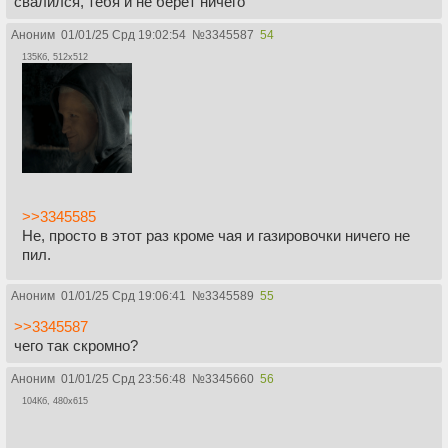
свалился, тебя и не берет ничего
Аноним
01/01/25 Срд 19:02:54
№
3345587
54
135Кб, 512x512
>>3345585
Не, просто в этот раз кроме чая и газировочки ничего не
пил.
Аноним
01/01/25 Срд 19:06:41
№
3345589
55
>>3345587
чего так скромно?
Аноним
01/01/25 Срд 23:56:48
№
3345660
56
104Кб, 480x615