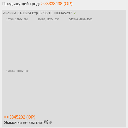
Предыдущий тред:
>>3338438 (OP)
Аноним
31/12/24 Втр 17:36:10
№
3345297
2
167Кб, 1290x1891
201Кб, 1170x1654
5435Кб, 4292x4000
1705Кб, 1100x1333
>>3345292 (OP)
Эммочки не хватает😻🎉