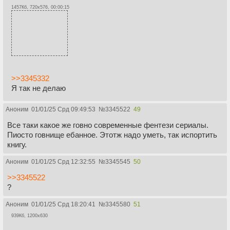
1457Кб, 720x576, 00:00:15
>>3345332
Я так не делаю
Аноним
01/01/25 Срд 09:49:53
№
3345522
49
Все таки какое же говно современные фентези сериалы.
Пиосто говнище ебанное. Этотж надо уметь, так испортить
книгу.
Аноним
01/01/25 Срд 12:32:55
№
3345545
50
>>3345522
?
Аноним
01/01/25 Срд 18:20:41
№
3345580
51
939Кб, 1200x630