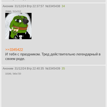
Аноним
31/12/24 Втр 22:37:57
№
3345438
34
359Кб, 512x512
>>3345422
И тебя с праздником. Тред действительно легендарный в
своем роде.
Аноним
31/12/24 Втр 22:40:35
№
3345439
35
101Кб, 540x720