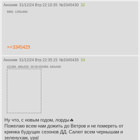
Аноним
31/12/24 Втр 22:10:35
№
3345430
32
89Кб, 1200x694
>>3345429
Аноним
31/12/24 Втр 22:35:15
№
3345435
33
4113Кб, 480x620, 00:00:05
43Кб, 640x640
Ну что, с новым годом, лорды🔥
Пожелаю всем нам дожить до Ветров и не помереть от
кринжа будущих сезонов ДД. Салют всем чернышам и
зеленухам, ура!