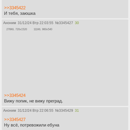
>>3345422
И тебя, заюшка
Аноним
31/12/24 Втр 22:03:55
№
3345427
30
276Кб, 720x1520
111Кб, 960x540
>>3345424
Вижу попик, не вижу преград.
Аноним
31/12/24 Втр 22:06:55
№
3345429
31
>>3345427
Ну всё, потревожили ебуна