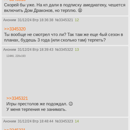
Скорей бы уже. На кп дали в подписку амедиатеку, чешется
включить Дом Драконов, но терплю. 😫
Аноним
31/12/24 Втр 18:36:38
№
3345321
12
>>3345320
Ты вообще не смотрел что ли? Так там же еще 4ый сезон в
планах, будешь 3 года (или сколько там) терпеть?
Аноним
31/12/24 Втр 18:39:43
№
3345322
13
124Кб, 220x193
>>3345321
Игры престолов же подождал. 😉
У меня терпения не занимать.
Аноним
31/12/24 Втр 18:48:44
№
3345323
14