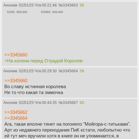
Аноним
02/01/25 Чтв 00:21:48
№
3345663
58
510Кб, 900x900
6358Кб, 540x400
>>3345660
>На колени перед Отрадой Королев-
Аноним
02/01/25 Чтв 00:29:30
№
3345664
59
>>3345660
Во славу истинная королева
Не то что какая та эммочка
Аноним
02/01/25 Чтв 00:44:35
№
3345667
60
>>3345662
>>3345664
Ага, такая вполне тянет на погоняло "Мейгора-с-титьками".
Арт из недавнего переиздания ПиК кстати, любопытно что
ей тут меч вручили хотя в книге он не упоминается, в