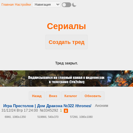
Главная
Настройки
Сериалы
Создать тред
Тред закрыт.
Назад
Вниз
Каталог
Обновить
Игра Престолов | Дом Дракона №322 /thrones/
Аноним
31/12/24 Втр 17:24:00
№
3345292
1
69Кб, 1080x1350
5196Кб, 540x370
572Кб, 1080x1080