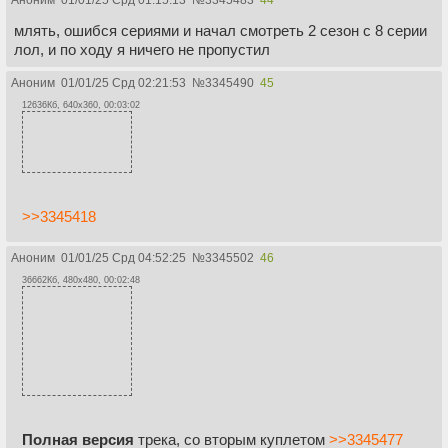
млять, ошибся сериями и начал смотреть 2 сезон с 8 серии
лол, и по ходу я ничего не пропустил
Аноним
01/01/25 Срд 02:21:53
№
3345490
45
12636Кб, 640x360, 00:03:02
>>3345418
Аноним
01/01/25 Срд 04:52:25
№
3345502
46
36662Кб, 480x480, 00:02:48
Полная версия
трека, со вторым куплетом
>>3345477