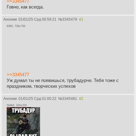
>>3345477
Троно~
Говно, как всегда.
Земли
Троно-троно~
Аноним
01/01/25 Срд 00:59:21
№
3345479
41
Лордов!
83Кб, 736x736
Если бывал здесь -
Вернёшься не раз!
(У-у-ууу)
Владыки драконов
И люди Дозора
В троно~
>>3345477
Землях!
Уж думал ты не появишься, трубадурче. Тебя тоже с
Троно-троно~
праздником, творческих успехов
Замка
В нём примут любого,
Это больше чем дом для нас...
Аноним
01/01/25 Срд 01:00:22
№
3345481
42
584Кб, 320x320
[Аутро]
Этот замок не опустел!
Ха-ха-ха
С Новым Годом, сиры и леди!
Ура, ура всем!