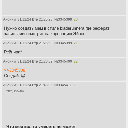
Аноним
31/12/24 Втр 21:25:28
№
3345398
20
Нужно создать мем в стиле bladerunnera где реферат
завистливо смотрит на коронацию Эйвон
Аноним
31/12/24 Втр 21:25:58
№
3345399
21
Рейнира*
Аноним
31/12/24 Втр 21:26:39
№
3345400
22
>>3345398
Создай. 😉
Аноним
31/12/24 Втр 21:45:35
№
3345411
23
71Кб, 736x490
Что мертво, то умереть не может.