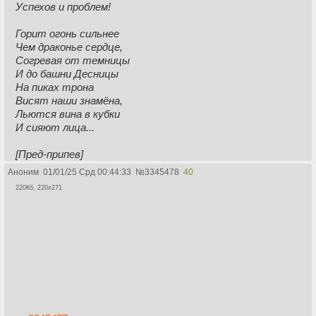
Успехов и проблем!
Горит огонь сильнее
Чем драконье сердце,
Согревая от темницы
И до башни Десницы
На пиках трона
Висят наши знамёна,
Льются вина в кубки
И сияют лица...
[Пред-припев]
Мы прожили
Аноним
01/01/25 Срд 00:44:33
№
3345478
40
На год дольше,
220Кб, 220x271
И не боимся
Смерти с хладом!
В нашем замке
Каждому рады:
И шутам, и знати
Быть тут вместе - отрада!
[Припев]
На весь Двачерос
Известное место!