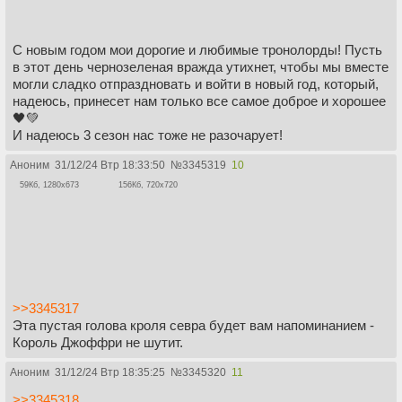
С новым годом мои дорогие и любимые тронолорды! Пусть
в этот день чернозеленая вражда утихнет, чтобы мы вместе
могли сладко отпраздновать и войти в новый год, который,
надеюсь, принесет нам только все самое доброе и хорошее
🖤💚
И надеюсь 3 сезон нас тоже не разочарует!
Аноним
31/12/24 Втр 18:33:50
№
3345319
10
59Кб, 1280x673
156Кб, 720x720
>>3345317
Эта пустая голова кроля севра будет вам напоминанием -
Король Джоффри не шутит.
Аноним
31/12/24 Втр 18:35:25
№
3345320
11
>>3345318