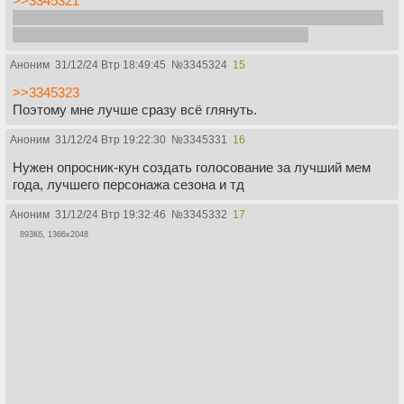
>>3345321
Если я сейчас посмотрю 2 сезона, к третьему я забуду, что
было в предыдущих. Память у меня ни к чёрту.
Аноним
31/12/24 Втр 18:49:45
№
3345324
15
>>3345323
Поэтому мне лучше сразу всё глянуть.
Аноним
31/12/24 Втр 19:22:30
№
3345331
16
Нужен опросник-кун создать голосование за лучший мем
года, лучшего персонажа сезона и тд
Аноним
31/12/24 Втр 19:32:46
№
3345332
17
893Кб, 1366x2048