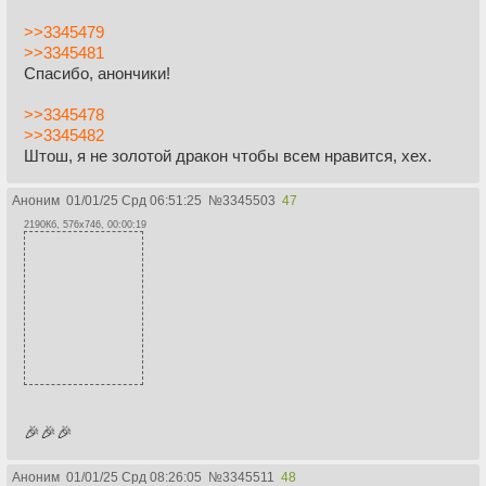
>>3345479
>>3345481
Спасибо, анончики!
>>3345478
>>3345482
Штош, я не золотой дракон чтобы всем нравится, хех.
Аноним
01/01/25 Срд 06:51:25
№
3345503
47
2190Кб, 576x746, 00:00:19
🎉🎉🎉
Аноним
01/01/25 Срд 08:26:05
№
3345511
48