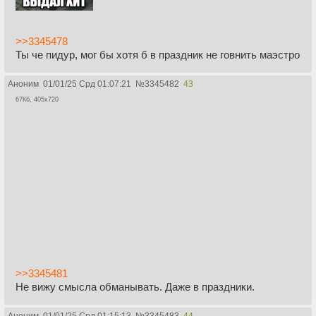
>>3345478
Ты че пидур, мог бы хотя б в праздник не говнить маэстро
Аноним
01/01/25 Срд 01:07:21
№
3345482
43
67Кб, 405x720
>>3345481
Не вижу смысла обманывать. Даже в праздники.
Аноним
01/01/25 Срд 01:15:13
№
3345483
44