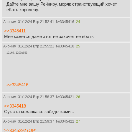
Дайте мне вашу Рейниру, моряк странствующий хочет
ебать королеву.
Аноним
31/12/24 Втр 21:52:41
№
3345416
24
>>3345411
Мне кажется даже этот не захочет её ебать
Аноним
31/12/24 Втр 21:55:21
№
3345418
25
121Кб, 1200x653
>>3345416
Аноним
31/12/24 Втр 21:58:37
№
3345421
26
>>3345418
Сук эта кожанка со звёздочками...
Аноним
31/12/24 Втр 21:59:37
№
3345422
27
>>3345292 (OP)