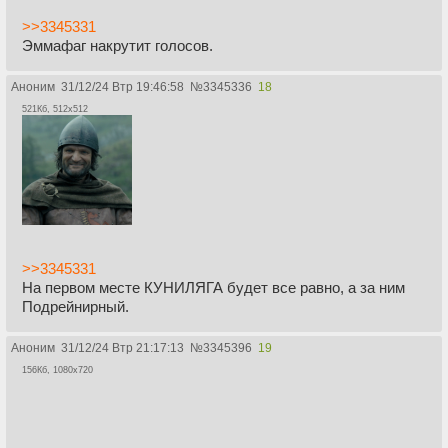
>>3345331
Эммафаг накрутит голосов.
Аноним
31/12/24 Втр 19:46:58
№
3345336
18
521Кб, 512x512
>>3345331
На первом месте КУНИЛЯГА будет все равно, а за ним
Подрейнирный.
Аноним
31/12/24 Втр 21:17:13
№
3345396
19
156Кб, 1080x720