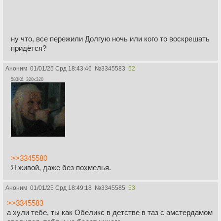
ну что, все пережили Долгую ночь или кого то воскрешать
придётся?
Аноним
01/01/25 Срд 18:43:46
№
3345583
52
583Кб, 320x320
>>3345580
Я живой, даже без похмелья.
Аноним
01/01/25 Срд 18:49:18
№
3345585
53
>>3345583
а хули тебе, ты как Обеликс в детстве в таз с амстердамом