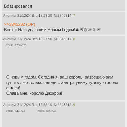
Вбазировался
Аноним
31/12/24 Втр 18:23:29
№
3345314
7
>>3345292 (OP)
Всех с Наступающим Новым Годом!🎄🎁🎊🎉🎇🎆
Аноним
31/12/24 Втр 18:27:50
№
3345317
8
204Кб, 1280x720
С новым годом. Сегодня я, ваш король, разрешаю вам
гулять . Но только сегодня. Завтра увижу гуляку - голова
с плеч!
Слава мне, королю Джофри!
Аноним
31/12/24 Втр 18:33:19
№
3345318
9
218Кб, 842x645
240Кб, 835x640