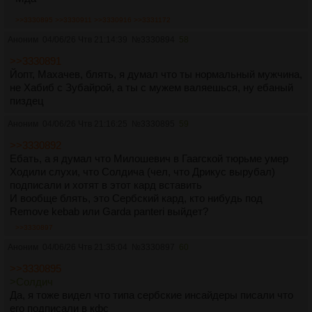
>>3330895
>>3330911
>>3330916
>>3331172
Аноним
04/06/26 Чтв 21:14:39
№
3330894
58
>>3330891
Йопт, Махачев, блять, я думал что ты нормальный мужчина,
не Хабиб с Зубайрой, а ты с мужем валяешься, ну ебаный
пиздец
Аноним
04/06/26 Чтв 21:16:25
№
3330895
59
>>3330892
Ебать, а я думал что Милошевич в Гаагской тюрьме умер
Ходили слухи, что Солдича (чел, что Дрикус вырубал)
подписали и хотят в этот кард вставить
И вообще блять, это Сербский кард, кто нибудь под
Remove kebab или Garda panteri выйдет?
>>3330897
Аноним
04/06/26 Чтв 21:35:04
№
3330897
60
>>3330895
>Солдич
Да, я тоже видел что типа сербские инсайдеры писали что
его подписали в кфс