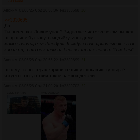
>>3330698
Аноним
03/06/26 Срд 20:53:36
№
3330698
20
>>3330695
Да
Ты видел как Льюис упал? Видно же чисто за чеком вышел,
попросили бустануть медийку молодому
мимо санитар чмефердуля. Каждую ночь привязываю его к
кровати, а то он калом на белых стенах пишет "бам бам"
Аноним
03/06/26 Срд 20:55:22
№
3330699
21
почему на постерах кардов не пишут локацию турнира?
я хуею с отсутствия такой важной детали.
Аноним
03/06/26 Срд 21:01:20
№
3330702
22
31Кб, 624x350
8Кб, 200x300