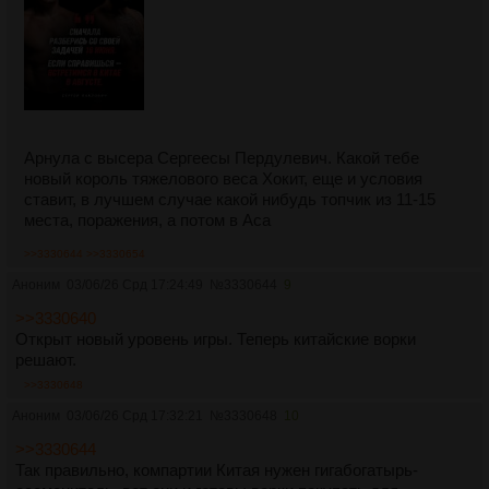
Арнула с высера Сергеесы Пердулевич. Какой тебе
новый король тяжелового веса Хокит, еще и условия
ставит, в лучшем случае какой нибудь топчик из 11-15
места, поражения, а потом в Аса
>>3330644
>>3330654
Аноним
03/06/26 Срд 17:24:49
№
3330644
9
>>3330640
Открыт новый уровень игры. Теперь китайские ворки
решают.
>>3330648
Аноним
03/06/26 Срд 17:32:21
№
3330648
10
>>3330644
Так правильно, компартии Китая нужен гигабогатырь-