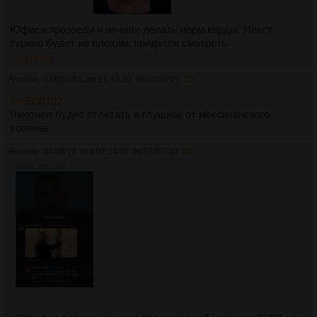
Юфиси прозрели и начали делать норм карды. Некст
турнир будет не плохим, придется смотреть.
>>3330709
Аноним
03/06/26 Срд 21:43:20
№
3330709
23
>>3330702
Чмотчел будет отлетать в глушняк от мексиканского
хозяина
Аноним
04/06/26 Чтв 02:24:57
№
3330730
24
459Кб, 828x1234