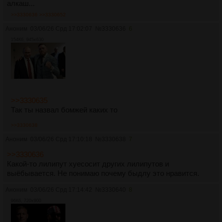
алкаш...
>>3330636
>>3330652
Аноним
03/06/26 Срд 17:02:07
№
3330636
6
154Кб, 945x630
>>3330635
Так ты назвал бомжей каких то
>>3330638
Аноним
03/06/26 Срд 17:10:18
№
3330638
7
>>3330636
Какой-то лилипут хуесосит других лилипутов и
выёбывается. Не понимаю почему быдлу это нравится.
Аноним
03/06/26 Срд 17:14:42
№
3330640
8
96Кб, 720x900