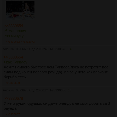
>>3330654
>Чмавлович
>за минуту
>>3330682
>>3332072
Аноним
03/06/26 Срд 20:03:40
№
3330678
14
>>3330654
>как Туивасу
Хокит намного быстрее чем Туиваса(пока не потратит все
силы под конец первого раунда), плюс у него как вариант
борьба есть.
>>3330680
Аноним
03/06/26 Срд 20:06:24
№
3330680
15
>>3330678
У него руки-подушки, он даже блейдса не смог добить за 3
раунда.
>>3330687