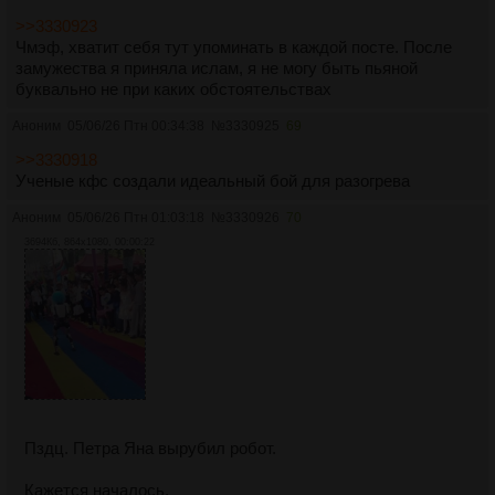
>>3330923
Чмэф, хватит себя тут упоминать в каждой посте. После
замужества я приняла ислам, я не могу быть пьяной
буквально не при каких обстоятельствах
Аноним
05/06/26 Птн 00:34:38
№
3330925
69
>>3330918
Ученые кфс создали идеальный бой для разогрева
Аноним
05/06/26 Птн 01:03:18
№
3330926
70
3694Кб, 864x1080, 00:00:22
Пздц. Петра Яна вырубил робот.
Кажется началось.