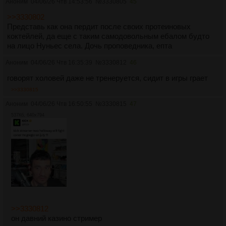
Аноним
04/06/26 Чтв 14:53:56
№
3330805
45
>>3330802
Представь как она пердит после своих протеиновых
коктейлей, да еще с таким самодовольным ебалом будто
на лицо Нуньес села. Дочь проповедника, епта
Аноним
04/06/26 Чтв 16:35:39
№
3330812
46
говорят холовей даже не тренеруется, сидит в игры грает
>>3330815
Аноним
04/06/26 Чтв 16:50:55
№
3330815
47
537Кб, 640x794
>>3330812
он давний казино стример