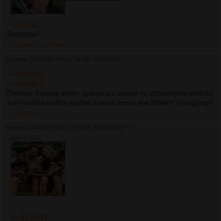
>>3330815
Вопросы?
>>3330837
>>3330843
Аноним
04/06/26 Чтв 17:36:45
№
3330837
52
>>3330815
>>3330829
Почему Коннор хочет драться с каким-то стримером вместо
того чтобы выйти против такого зверя как Майкл Члендлер?
>>3330839
Аноним
04/06/26 Чтв 17:42:43
№
3330839
53
48Кб, 554x554
>>3330837