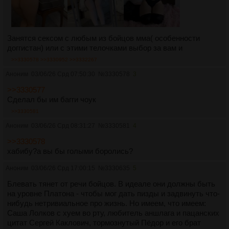
Занятся сексом с любым из бойцов мма( особенности
доггистан) или с этими телочками выбор за вам и
>>3330578
>>3330952
>>3332267
Аноним
03/06/26 Срд 07:50:30
№
3330578
3
>>3330577
Сделал бы им багги чоук
>>3330581
Аноним
03/06/26 Срд 08:31:27
№
3330581
4
>>3330578
хабибу?а вы бы голыми боролись?
Аноним
03/06/26 Срд 17:00:15
№
3330635
5
Блевать тянет от речи бойцов. В идеале они должны быть
на уровне Платона - чтобы мог дать пизды и задвинуть что-
нибудь нетривиальное про жизнь. Но имеем, что имеем:
Саша Лолков с хуем во рту, любитель аншлага и пацанских
цитат Сергей Каклович, тормознутый Пёдор и его брат