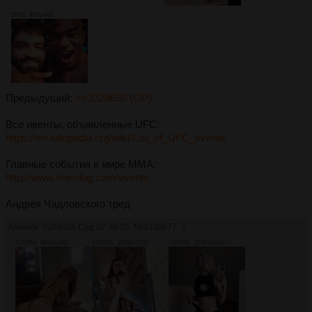
55Кб, 480x402
Предыдущий:
>>3328635 (OP)
Все ивенты, объявленные UFC:
https://en.wikipedia.org/wiki/List_of_UFC_events
Главные события в мире ММА:
http://www.sherdog.com/events
Андрея Чадловского тред
Аноним
03/06/26 Срд 07:46:55
№
3330577
2
1753Кб, 960x1280
6782Кб, 1920x2560
2394Кб, 1536x2048