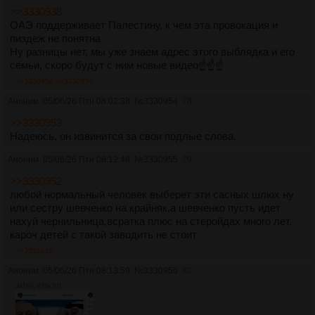
>>3330938
ОАЭ поддерживает Палестину, к чем эта провокация и
пиздеж не понятна
Ну разницы нет, мы уже знаем адрес этого выблядка и его
семьи, скоро будут с ним новые видео☝️☝️☝️
>>3330954
>>3330956
Аноним
05/06/26 Птн 08:02:38
№
3330954
78
>>3330953
Надеюсь, он извинится за свои подлые слова.
Аноним
05/06/26 Птн 08:12:48
№
3330955
79
>>3330952
любой нормальный человек выберет эти сасных шлюх ну
или сестру шевченко на крайняк.а шевченко пусть идет
нахуй чернильница,всратка плюс на стеройдах много лет.
кароч детей с такой заводить не стоит
>>3331016
Аноним
05/06/26 Птн 08:13:59
№
3330956
80
341Кб, 626x701