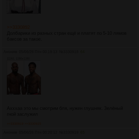
>>3330892
Долбарики из разных стран ещё и платят по 5-10 лямов
баксов за такое.
Аноним
05/06/26 Птн 00:19:13
№
3330918
64
111Кб, 1280x1280
Ахххаа это мы смотрим бля, нужен глушняк. Зелёный
гной заслужил
>>3330919
>>3330925
Аноним
05/06/26 Птн 00:20:12
№
3330919
65