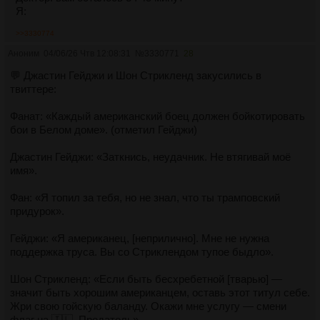
Я:
>>3330774
Аноним
04/06/26 Чтв 12:08:31
№
3330771
28
💬 Джастин Гейджи и Шон Стрикленд закусились в
твиттере:
Фанат: «Каждый американский боец должен бойкотировать
бои в Белом доме». (отметил Гейджи)
Джастин Гейджи: «Заткнись, неудачник. Не втягивай моё
имя».
Фан: «Я топил за тебя, но не знал, что ты трамповский
придурок».
Гейджи: «Я американец, [неприлично]. Мне не нужна
поддержка труса. Вы со Стриклендом тупое быдло».
Шон Стрикленд: «Если быть бесхребетной [тварью] —
значит быть хорошим американцем, оставь этот титул себе.
Жри свою гойскую баланду. Окажи мне услугу — смени
флаг на 🇮🇱. Предатель».