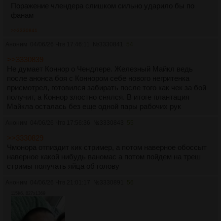
Поражение члендера слишком сильно ударило бы по
фанам
>>3330841
Аноним
04/06/26 Чтв 17:46:11
№
3330841
54
>>3330839
Не думает Коннор о Чендлере. Железный Майкл ведь
после анонса боя с Коннором себе нового негритенка
присмотрел, готовился забирать после того как чек за бой
получит, а Коннор злостно снялся. В итоге плантация
Майкла осталась без еще одной пары рабочих рук
Аноним
04/06/26 Чтв 17:56:36
№
3330843
55
>>3330829
Чмонора отпиздит кик стример, а потом наверное обоссыт
наверное какой нибудь ваномас а потом пойдем на треш
стримы получать яйца об голову
Аноним
04/06/26 Чтв 21:01:17
№
3330891
56
115Кб, 827x1369