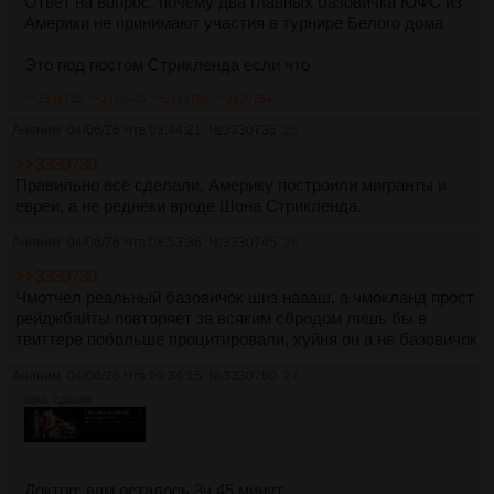
Ответ на вопрос, почему два главных базовичка ЮФС из
Америки не принимают участия в турнире Белого дома
Это под постом Стрикленда если что
>>3330735
>>3330745
>>3330780
>>3330784
Аноним
04/06/26 Чтв 03:44:21
№
3330735
25
>>3330730
Правильно всё сделали. Америку построили мигранты и
евреи, а не реднеки вроде Шона Стрикленда.
Аноним
04/06/26 Чтв 08:53:36
№
3330745
26
>>3330730
Чмотчел реальный базовичок шиз наааш, а чмокланд прост
рейджбайты повторяет за всяким сбродом лишь бы в
твиттере побольше процитировали, хуйня он а не базовичок
Аноним
04/06/26 Чтв 09:34:15
№
3330750
27
36Кб, 720x208
Доктор: вам осталось 3ч 45 минут