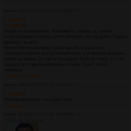
Аноним
05/06/26 Птн 01:58:13
№
3330933
71
>>3330791
>>3330788
Какой-то аутотреннинг. Холловей в любом состоянии
сторчавшемуся Конору легко напихает. Не так давно Гейджи
рубанул, кстати.
Не потому что Холовей такой крутой, а просто он
тренирующийся и выступающий боец, а от Конора остались
рожки да ножки. Он уже в последних боях не тянул, а с тех
прошло три года марафонов и запоев. Будет позор,
скриньте.
>>3330937
>>3330969
Аноним
05/06/26 Птн 03:31:43
№
3330937
72
>>3330933
Вполне возможно, что будет ворк.
>>3330969
Аноним
05/06/26 Птн 03:34:56
№
3330938
73
22278Кб, 720x1280, 00:00:59