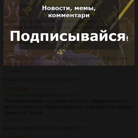
Аноним
04/06/26 Чтв 12:54:27
№
3330790
39
>>3330789
Причем тут эффективно или нет, пердулесс, Чмон пиздит
что псих а на деле дерётся как трусливая шлюха
>>3330792
Аноним
04/06/26 Чтв 12:56:53
№
3330791
40
>>3330788
Вот ты рофлишь, меф, а ведь действительно блесед уже
давно не выступал хорошо.
>>3330933
Аноним
04/06/26 Чтв 12:57:50
№
3330792
41
>>3330790
>Причем тут эффективно или нет
Это единственное, что роляет в спорте. Эффективность и
результативность. Причина рванины, пьер дуль? За шерсть
ущемился? Терпи.
>>3330793
Аноним
04/06/26 Чтв 12:59:57
№
3330793
42
>>3330792