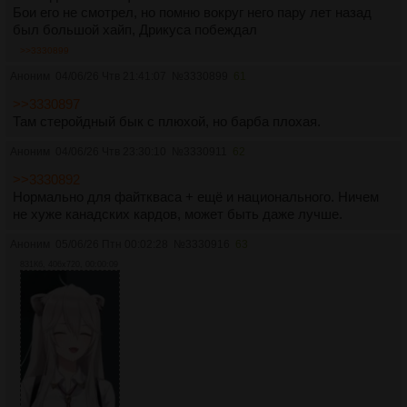
Бои его не смотрел, но помню вокруг него пару лет назад
был большой хайп, Дрикуса побеждал
>>3330899
Аноним
04/06/26 Чтв 21:41:07
№
3330899
61
>>3330897
Там стеройдный бык с плюхой, но барба плохая.
Аноним
04/06/26 Чтв 23:30:10
№
3330911
62
>>3330892
Нормально для файткваса + ещё и национального. Ничем
не хуже канадских кардов, может быть даже лучше.
Аноним
05/06/26 Птн 00:02:28
№
3330916
63
831Кб, 406x720, 00:00:09