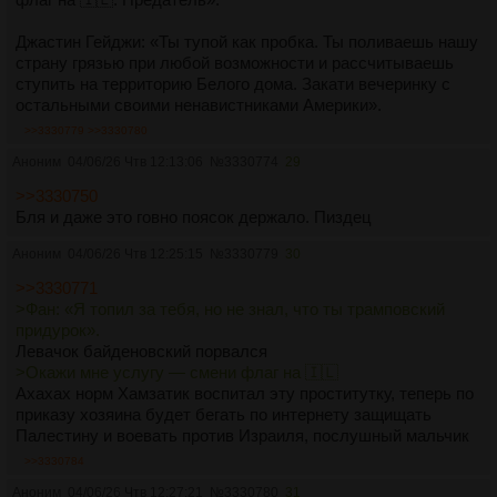
Джастин Гейджи: «Ты тупой как пробка. Ты поливаешь нашу
страну грязью при любой возможности и рассчитываешь
ступить на территорию Белого дома. Закати вечеринку с
остальными своими ненавистниками Америки».
>>3330779
>>3330780
Аноним
04/06/26 Чтв 12:13:06
№
3330774
29
>>3330750
Бля и даже это говно поясок держало. Пиздец
Аноним
04/06/26 Чтв 12:25:15
№
3330779
30
>>3330771
>Фан: «Я топил за тебя, но не знал, что ты трамповский
придурок».
Левачок байденовский порвался
>Окажи мне услугу — смени флаг на 🇮🇱
Ахахах норм Хамзатик воспитал эту проститутку, теперь по
приказу хозяина будет бегать по интернету защищать
Палестину и воевать против Израиля, послушный мальчик
>>3330784
Аноним
04/06/26 Чтв 12:27:21
№
3330780
31