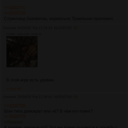
>>3330771
>>3330730
Стрикланд базовичок, нормально Трампыню приложил.
Аноним
04/06/26 Чтв 12:36:24
№
3330783
32
2230Кб, 1080x1084, 00:00:10
В этой игре есть уровни.
>>3330785
Аноним
04/06/26 Чтв 12:36:44
№
3330784
33
>>3330730
Шон типа демократ или чё? В чём его поинт?
>>3330779
>Левачок
А почему левачок-то? Это же трамп пытается в дружбу с