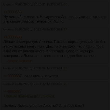
Аноним
03/06/26 Срд 20:10:31
№
3330682
16
>>3330659
Ну чистый лакипатч. Не мужчина Assпинал уже заплатил за
это своим глазом. Теперь он Иблис.
Аноним
03/06/26 Срд 20:28:48
№
3330687
17
>>3330680
Лёгкие примеры для Льюиса. Готовят ворк сценарий что бы
вернуть хеви вейту имя. Щас то очевидно, что лицо с пост
акне ебнет бомжа чмогана и пиздец. Бразил карьеру
завершит и Льюиса поставят с кем то для боя за пояс.
>>3330691
>>3330695
Аноним
03/06/26 Срд 20:34:34
№
3330691
18
>>3330687
- этот опять напился
Аноним
03/06/26 Срд 20:41:32
№
3330695
19
>>3330687
>Лёгкие примеры для Льюиса
Почему Льюис упал от Акосты? Или ворк был?