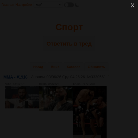
Главная
Настройки
Спорт
Ответить в тред
Назад
Вниз
Каталог
Обновить
MMA - #1916
Аноним
03/06/26 Срд 04:26:26
№
3330561
1
50Кб, 1310x873
100Кб, 853x622
122Кб, 747x1200