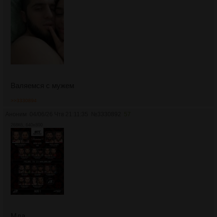
Валяемся с мужем
>>3330894
Аноним
04/06/26 Чтв 21:11:35
№
3330892
57
268Кб, 640x800
Мда