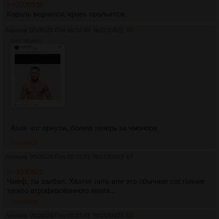
>>3330918
Король вернется, кровь прольется.
Аноним
05/06/26 Птн 00:24:49
№
3330922
66
31Кб, 582x680
Ахах чот орнула, болею теперь за чмонора
>>3330923
Аноним
05/06/26 Птн 00:25:53
№
3330923
67
>>3330922
Чмеф, ты заебал. Хватит пить или это обычное состояние
твоего атрофированного мозга...
>>3330924
Аноним
05/06/26 Птн 00:33:42
№
3330924
68