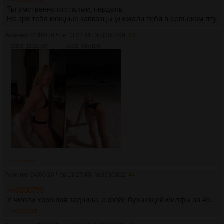
Ты умственно отсталый, пердуль
Не зря тебя мощные кавказцы унижали тебя в сельском пту
Аноним
04/06/26 Чтв 13:22:41
№
3330799
43
278Кб, 1080x1924
101Кб, 640x1140
>>3330802
Аноним
04/06/26 Чтв 13:27:40
№
3330802
44
>>3330799
У чмоли хорошая задница, а фейс бухающей милфы за 45.
>>3330805