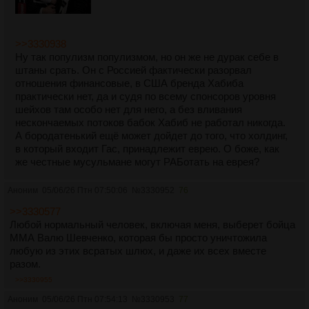
>>3330938
Ну так популизм популизмом, но он же не дурак себе в
штаны срать. Он с Россией фактически разорвал
отношения финансовые, в США бренда Хабиба
практически нет, да и судя по всему спонсоров уровня
шейхов там особо нет для него, а без вливания
нескончаемых потоков бабок Хабиб не работал никогда.
А бородатенький ещё может дойдет до того, что холдинг,
в который входит Гас, принадлежит еврею. О боже, как
же честные мусульмане могут РАБотать на еврея?
Аноним
05/06/26 Птн 07:50:06
№
3330952
76
>>3330577
Любой нормальный человек, включая меня, выберет бойца
ММА Валю Шевченко, которая бы просто уничтожила
любую из этих всратых шлюх, и даже их всех вместе
разом.
>>3330955
Аноним
05/06/26 Птн 07:54:13
№
3330953
77