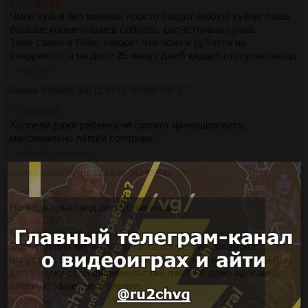
>>3330784
Чмон хуйня без мнения, просто пиздит любую хуйню лишь
больше комментариев собрать, расчётливая сучка.
Тоже самое в боях, говорит что псих и рубится на
спаррингах, а на деле 25 минут джеб кидает отступая назад
>>3330789
Аноним
04/06/26 Чтв 12:49:19
№
3330788
37
>>3330785
Холовей даже ребенка не сможет финишировать,
максимально лёгкий соперник.
>>3330791
>>3330933
Аноним
04/06/26 Чтв 12:49:20
№
3330789
38
>>3330786
Но ведь срыгланд республиканец...
>>3330787
>на деле 25 минут джеб кидает отступая назад
Эффективно же, нет? Калшота попустил, ебламова
попустил, автобуса попустил. Практически всем овцеёбам
дал защеку свой филишельский джеб. И даже адесанье
плотную защеканку влепил.
>>3330790