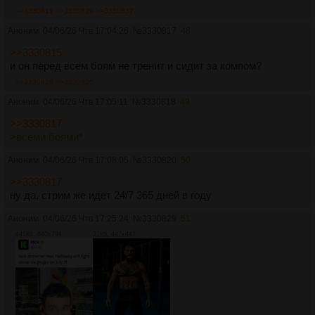
>>3330817
>>3330829
>>3330837
Аноним
04/06/26 Чтв 17:04:26
№
3330817
48
>>3330815
и он перед всем боям не тренит и сидит за компом?
>>3330818
>>3330820
Аноним
04/06/26 Чтв 17:05:11
№
3330818
49
>>3330817
>всеми боями*
Аноним
04/06/26 Чтв 17:08:05
№
3330820
50
>>3330817
ну да, стрим же идет 24/7 365 дней в году
Аноним
04/06/26 Чтв 17:25:24
№
3330829
51
441Кб, 640x794
21Кб, 447x447