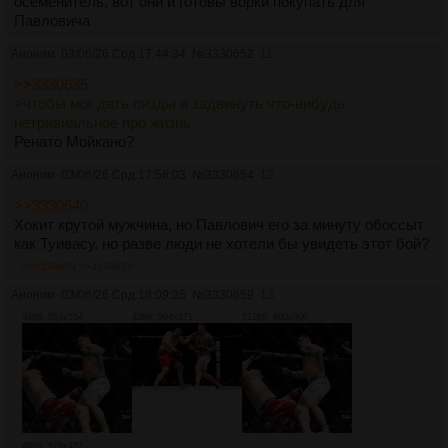
осеменитель, вот они и готовы ворки покупать для
Павловича
Аноним
03/06/26 Срд 17:44:34
№
3330652
11
>>3330635
>чтобы мог дать пизды и задвинуть что-нибудь
нетривиальное про жизнь
Ренато Мойкано?
Аноним
03/06/26 Срд 17:56:03
№
3330654
12
>>3330640
Хокит крутой мужчина, но Павлович его за минуту обоссыт
как Туивасу, но разве люди не хотели бы увидеть этот бой?
>>3330659
>>3330678
Аноним
03/06/26 Срд 18:09:35
№
3330659
13
34Кб, 554x554
43Кб, 594x371
212Кб, 900x900
46Кб, 678x452