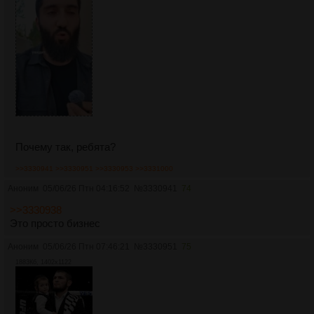
Почему так, ребята?
>>3330941
>>3330951
>>3330953
>>3331000
Аноним
05/06/26 Птн 04:16:52
№
3330941
74
>>3330938
Это просто бизнес
Аноним
05/06/26 Птн 07:46:21
№
3330951
75
1883Кб, 1402x1122