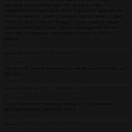
востоком и англо-францией. Чёт не очень у него
порвачковая позиция. Да и "базы" в дружбе с арабами как-
то очень уж мало. Трамп в принципе сильно осоел, и даже
стену построить уже не обещает, только сердито хмурит
брови в своём трусошале, где его прикладывает его же
электора за призывы лягухоедов и бритах на войну с
ираном.
>>3330786
>>3330787
Аноним
04/06/26 Чтв 12:37:42
№
3330785
34
>>3330783
Как же я НЕ верю в макчикена, но как же хочется чтобы он
победил...
>>3330788
Аноним
04/06/26 Чтв 12:43:27
№
3330786
35
>>3330784
В твиттере против чмапма демократы, по сравнению с
республиканцами они более левые
>>3330789
Аноним
04/06/26 Чтв 12:47:31
№
3330787
36