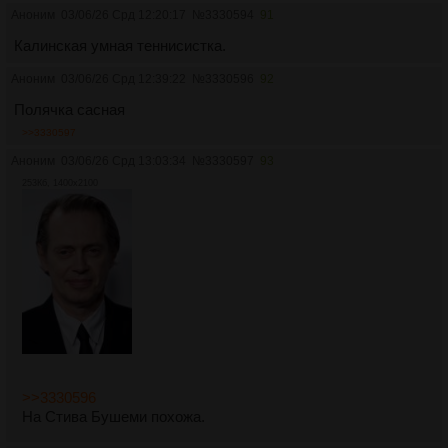
Аноним
03/06/26 Срд 12:20:17
№
3330594
91
Калинская умная теннисистка.
Аноним
03/06/26 Срд 12:39:22
№
3330596
92
Полячка сасная
>>3330597
Аноним
03/06/26 Срд 13:03:34
№
3330597
93
253Кб, 1400x2100
>>3330596
На Стива Бушеми пoхoжа.