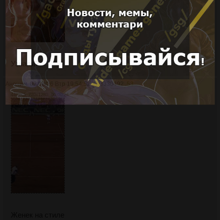
Узнали?
Аноним
02/06/26 Втр 19:54:52
№
3330492
53
4402Кб, 720x1280, 00:00:24
Женек на стиле