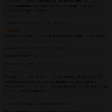
А за счёт чего жирный собирается обыгрывать тощую
палку-подаванку, которая всё тащит, играет в атаку и
спокойно катает 5 сетов?
>>3330514
Аноним
02/06/26 Втр 22:22:31
№
3330514
59
>>3330512
Меншик сдoхнет в 4-м сете, а в 5-м не успеет прийти в себя.
>>3330517
Аноним
02/06/26 Втр 22:29:45
№
3330516
60
За победу Гомосеки!
Аноним
02/06/26 Втр 22:31:58
№
3330517
61
>>3330514
Посмотри на этого тощего, где он сдохнет. И ему тоже 20
лет. Меньшику достаточно по брейчку в сете сделать,
чтобы не было ни 4, ни 5. Фонсека нулевой на приёме, когда
у соперника есть подача.
>>3330519
Аноним
02/06/26 Втр 22:35:10
№
3330518
62
Лол, тощий просто каждый грёбаный мяч тащит.