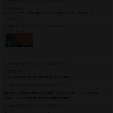
Аноним
02/06/26 Втр 13:55:01
№
3330443
29
>>3330442
Я еще в прошлом треде писал что она выиграет РГ.
>>3330445
Аноним
02/06/26 Втр 13:55:36
№
3330444
30
1191Кб, 1312x682
Аноним
02/06/26 Втр 13:56:28
№
3330445
31
>>3330443
Она под давлением все в ауты хуярит.
Аноним
02/06/26 Втр 13:58:33
№
3330446
32
Да какая Мирра вы че, у неё тряска лютая на высоких
стадиях, в финале так вообще ахуеет
Аноним
02/06/26 Втр 14:09:43
№
3330447
33