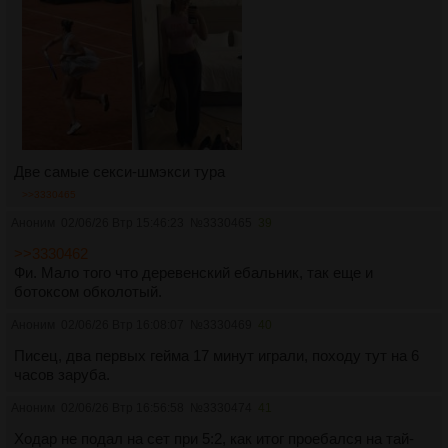
Две самые секси-шмэкси тура
>>3330465
Аноним
02/06/26 Втр 15:46:23
№
3330465
39
>>3330462
Фи. Мало того что деревенский ебальник, так еще и
ботоксом обколотый.
Аноним
02/06/26 Втр 16:08:07
№
3330469
40
Писец, два первых гейма 17 минут играли, походу тут на 6
часов заруба.
Аноним
02/06/26 Втр 16:56:58
№
3330474
41
Ходар не подал на сет при 5:2, как итог проебался на тай-