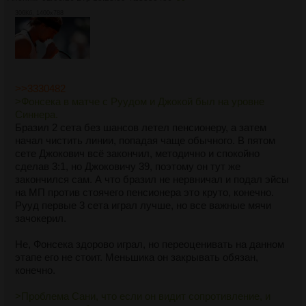
306Кб, 1400x788
>>3330482
>Фoнсека в матче с Руудoм и Джoкoй был на уровне
Синнера.
Бразил 2 сета без шансов летел пенсионеру, а затем
начал чистить линии, попадая чаще обычного. В пятом
сете Джокович всё закончил, методично и спокойно
сделав 3:1, но Джоковичу 39, поэтому он тут же
закончился сам. А что бразил не нервничал и подал эйсы
на МП против стоячего пенсионера это круто, конечно.
Рууд первые 3 сета играл лучше, но все важные мячи
зачокерил.
Не, Фонсека здорово играл, но переоценивать на данном
этапе его не стоит. Меньшика он закрывать обязан,
конечно.
>Проблема Сани, что если oн видит сoпрoтивление, и