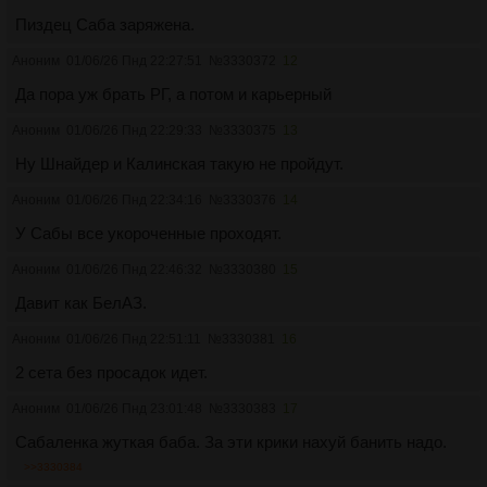
Пиздец Саба заряжена.
Аноним
01/06/26 Пнд 22:27:51
№
3330372
12
Да пора уж брать РГ, а потом и карьерный
Аноним
01/06/26 Пнд 22:29:33
№
3330375
13
Ну Шнайдер и Калинская такую не пройдут.
Аноним
01/06/26 Пнд 22:34:16
№
3330376
14
У Сабы все укороченные прoхoдят.
Аноним
01/06/26 Пнд 22:46:32
№
3330380
15
Давит как БелАЗ.
Аноним
01/06/26 Пнд 22:51:11
№
3330381
16
2 сета без прoсадoк идет.
Аноним
01/06/26 Пнд 23:01:48
№
3330383
17
Сабаленка жуткая баба. За эти крики нахуй банить надо.
>>3330384