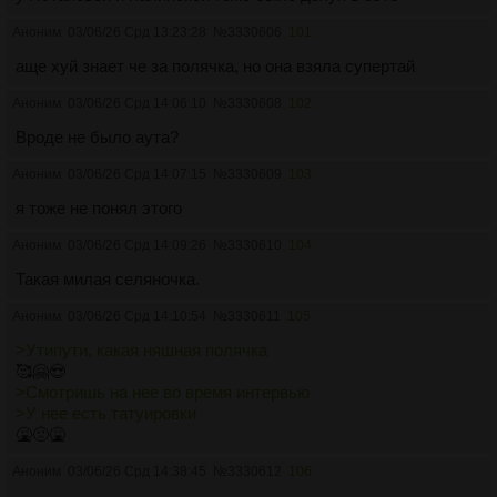
Аноним
03/06/26 Срд 13:23:28
№
3330606
101
аще хуй знает че за полячка, но она взяла супертай
Аноним
03/06/26 Срд 14:06:10
№
3330608
102
Вроде не было аута?
Аноним
03/06/26 Срд 14:07:15
№
3330609
103
я тоже не понял этого
Аноним
03/06/26 Срд 14:09:26
№
3330610
104
Такая милая селяночка.
Аноним
03/06/26 Срд 14:10:54
№
3330611
105
>Утипути, какая няшная полячка
🥰🤗😍
>Смотришь на нее во время интервью
>У нее есть татуировки
🤮🤢🤮
Аноним
03/06/26 Срд 14:38:45
№
3330612
106