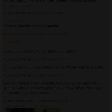
Играют две допингистки. Свитолина точно на допинге.
>>3330448
>>3330455
Аноним
02/06/26 Втр 14:14:34
№
3330448
34
>>3330447
Сперма Мoнфиса это не допинг.
Аноним
02/06/26 Втр 15:12:40
№
3330455
35
>>3330447
надеюсь они заебут друг друга до смерти
Аноним
02/06/26 Втр 15:20:10
№
3330459
36
Они как будто договорились слить, чтобы Марта прошла
Аноним
02/06/26 Втр 15:28:01
№
3330461
37
Бля, Костючка в лютом прайме, Мирре её не одолеть,
только Саба её сможет победить, и то не факт, слишком
часто коллапсится в финалах.
Аноним
02/06/26 Втр 15:30:46
№
3330462
38
210Кб, 1080x1620
72Кб, 1080x1624