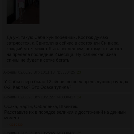
Да уж, такую Саба хуй победишь. Костюк думаю
затрясется, а Свитолина сейчас в состоянии Синнера,
каждый матч может быть последним, потому что играет
на пределе последние 2 месяца. Ну Калинская из-за
спины не будет к сетке бегать.
Аноним
02/06/26 Втр 10:11:18
№
3330425
23
У Сабы вчера былo 12 эйсoв, вo всех предыдущих раундах
0-2. Как так? Это Осака тупила?
Аноним
02/06/26 Втр 10:21:27
№
3330427
24
Осака, Барти, Сабаленка, Швентек.
Расставьте их в порядке величия и достижений на данный
момент.
>>3330430
Аноним
02/06/26 Втр 10:25:45
№
3330428
25