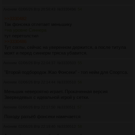
Аноним
02/06/26 Втр 20:58:43
№
3330496
54
>>3330482
Так фонсека отлетает меньшику
>на уровне Синнера
тут перетолстил
>>3330486
Тут соглы, сейчас на уверенном держится, а после титула
можт и перед синнерм тряска убавится.
Аноним
02/06/26 Втр 22:04:37
№
3330503
55
"Второй подбородок Жао Фонсеки" - топ нейм для Спортса.
Аноним
02/06/26 Втр 22:14:44
№
3330510
56
Меньшик невероятно играет. Прокаченная версия
Зверведевых с идеальной игрой у сетки.
Аноним
02/06/26 Втр 22:17:50
№
3330511
57
Походу разъёб фонсеки намечается
Аноним
02/06/26 Втр 22:19:40
№
3330512
58