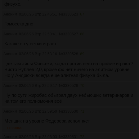
физухе.
Аноним
02/06/26 Втр 22:45:51
№
3330523
67
Гомосека дно
Аноним
02/06/26 Втр 22:50:41
№
3330527
68
Как же он у сетки играет.
Аноним
02/06/26 Втр 22:53:16
№
3330528
69
Где там эйсы Фонсеки, когда против него на приёме играют?
Чисто Рублёв 2,0, кроме фх нет ничего на элитном уровне.
Но у Андрюхи всегда ещё элитная физуха была.
Аноним
02/06/26 Втр 22:59:17
№
3330529
70
Ну по сути жиробас обыграл двух небьющих ветеринаров и
на том его полномочия всё
Аноним
02/06/26 Втр 22:59:50
№
3330530
71
Меншик на уровне Федерера исполняет.
>>3330668
Аноним
02/06/26 Втр 23:03:03
№
3330531
72