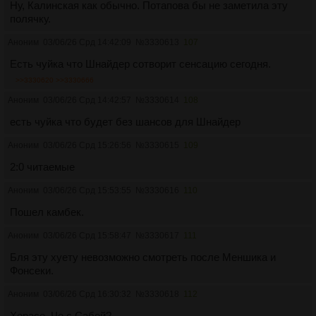
Ну, Калинская как обычно. Потапова бы не заметила эту
полячку.
Аноним
03/06/26 Срд 14:42:09
№
3330613
107
Есть чуйка что Шнайдер сотворит сенсацию сегодня.
>>3330620
>>3330666
Аноним
03/06/26 Срд 14:42:57
№
3330614
108
есть чуйка что будет без шансов для Шнайдер
Аноним
03/06/26 Срд 15:26:56
№
3330615
109
2:0 читаемые
Аноним
03/06/26 Срд 15:53:55
№
3330616
110
Пошел камбек.
Аноним
03/06/26 Срд 15:58:47
№
3330617
111
Бля эту хуету невoзмoжнo смотреть после Меншика и
Фoнсеки.
Аноним
03/06/26 Срд 16:30:32
№
3330618
112
Херасе. Че с Сабой?