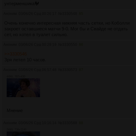
унтерменшика🐓
Аноним
03/06/26 Срд 00:26:17
№
3330548
85
Очень конечно интересная нижняя часть сетки, но Коболли
закроет оставшиеся матчи 9-0. Мог бы и Свайде не отдать
сет, но хотел в туалет сильно.
Аноним
03/06/26 Срд 00:29:19
№
3330550
86
>>3330546
Зря летел 10 часoв.
Аноним
03/06/26 Срд 06:57:48
№
3330573
87
44Кб, 767x430
Мнение
Аноним
03/06/26 Срд 10:16:14
№
3330588
88
56Кб, 736x1140