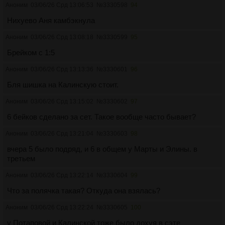
Аноним
03/06/26 Срд 13:06:53
№
3330598
94
Нихуево Аня камбэкнула
Аноним
03/06/26 Срд 13:08:18
№
3330599
95
Брейком с 1:5
Аноним
03/06/26 Срд 13:13:36
№
3330601
96
Бля шишка на Калинскую стоит.
Аноним
03/06/26 Срд 13:15:02
№
3330602
97
6 бейков сделано за сет. Такое вообще часто бывает?
Аноним
03/06/26 Срд 13:21:04
№
3330603
98
вчера 5 было подряд, и 6 в общем у Марты и Элины. в
третьем
Аноним
03/06/26 Срд 13:22:14
№
3330604
99
Что за полячка такая? Откуда она взялась?
Аноним
03/06/26 Срд 13:22:24
№
3330605
100
у Потаповой и Калинской тоже было дохуя в сэте