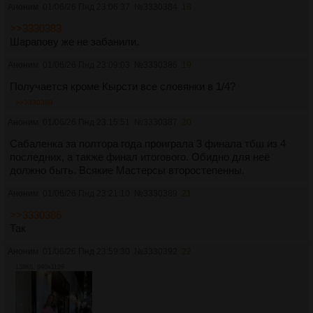
Аноним
01/06/26 Пнд 23:06:37
№
3330384
18
>>3330383
Шарапову же не забанили.
Аноним
01/06/26 Пнд 23:09:03
№
3330386
19
Получается кроме Кырсти все словянки в 1/4?
>>3330389
Аноним
01/06/26 Пнд 23:15:51
№
3330387
20
Сабаленка за полтора года проиграла 3 финала тбш из 4
последних, а также финал итогового. Обидно для неё
должно быть. Всякие Мастерсы второстепенны.
Аноним
01/06/26 Пнд 23:21:10
№
3330389
21
>>3330386
Так
Аноним
01/06/26 Пнд 23:59:30
№
3330392
22
138Кб, 940x1199