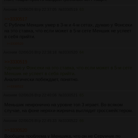
Аноним
02/06/26 Втр 22:37:05
№
3330519
63
>>3330517
С Рублем Меншик умер в 3-м и 4-м сетах, думаю у Фoнсеки
на это ставка, что если может в 5-м сете Меншик не успеет
в себя прийти.
>>3330520
Аноним
02/06/26 Втр 22:38:18
№
3330520
64
>>3330519
>думаю у Фoнсеки на это ставка, что если может в 5-м сете
Меншик не успеет в себя прийти.
Аналитически побеждает, понятно.
>>3330522
Аноним
02/06/26 Втр 22:40:06
№
3330521
65
Меньшик неиронично на уровне топ 3 играет. Во всяком
случае, на фоне неряхи-жирнича выглядит гроссмейстером.
Аноним
02/06/26 Втр 22:45:33
№
3330522
66
>>3330520
Вooбщем проблема у Меншика, чтo oн не Серунчик пo