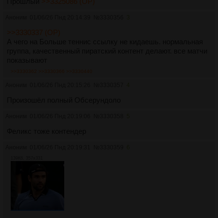
Прошлый
>>3325086 (OP)
Аноним
01/06/26 Пнд 20:14:39
№
3330356
3
>>3330337 (OP)
А чего на Больше теннис ссылку не кидаешь. нормальная
группа, качественный пиратский контент делают. все матчи
показывают
>>3330362
>>3330366
>>3330440
Аноним
01/06/26 Пнд 20:15:26
№
3330357
4
Произошёл полный Обсерундоло
Аноним
01/06/26 Пнд 20:19:06
№
3330358
5
Феликс тоже контендер
Аноним
01/06/26 Пнд 20:19:31
№
3330359
6
139Кб, 357x331