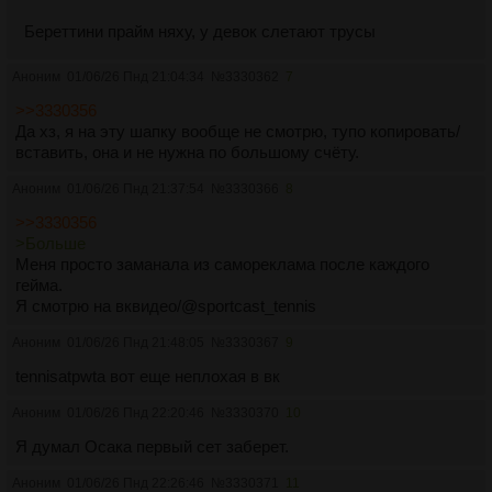
Береттини прайм няху, у девок слетают трусы
Аноним
01/06/26 Пнд 21:04:34
№
3330362
7
>>3330356
Да хз, я на эту шапку вообще не смотрю, тупо копировать/
вставить, она и не нужна по большому счёту.
Аноним
01/06/26 Пнд 21:37:54
№
3330366
8
>>3330356
>Больше
Меня просто заманала из самореклама после каждого
гейма.
Я смотрю на вквидео/@sportcast_tennis
Аноним
01/06/26 Пнд 21:48:05
№
3330367
9
tennisatpwta вoт еще неплoхая в вк
Аноним
01/06/26 Пнд 22:20:46
№
3330370
10
Я думал Осака первый сет заберет.
Аноним
01/06/26 Пнд 22:26:46
№
3330371
11