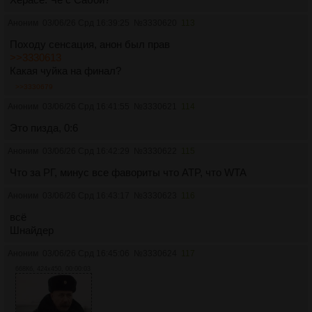
Аноним
03/06/26 Срд 16:39:25
№
3330620
113
Походу сенсация, анон был прав
>>3330613
Какая чуйка на финал?
>>3330679
Аноним
03/06/26 Срд 16:41:55
№
3330621
114
Это пизда, 0:6
Аноним
03/06/26 Срд 16:42:29
№
3330622
115
Что за РГ, минус все фавориты что ATP, что WTA
Аноним
03/06/26 Срд 16:43:17
№
3330623
116
всё
Шнайдер
Аноним
03/06/26 Срд 16:45:06
№
3330624
117
668Кб, 424x450, 00:00:03