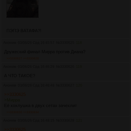
ПЭПЭ ВАТАФА?!
Аноним
03/06/26 Срд 16:45:57
№
3330625
118
Дружеский финал Мирра против Диана?
>>3330627
>>3330628
Аноним
03/06/26 Срд 16:46:29
№
3330626
119
А ЧТО ТАКОЕ?
Аноним
03/06/26 Срд 16:46:48
№
3330627
120
>>3330625
>Мирра
Её хохлушка в двух сетах зачехлит
>>3330630
>>3330834
Аноним
03/06/26 Срд 16:48:15
№
3330628
121
>>3330625