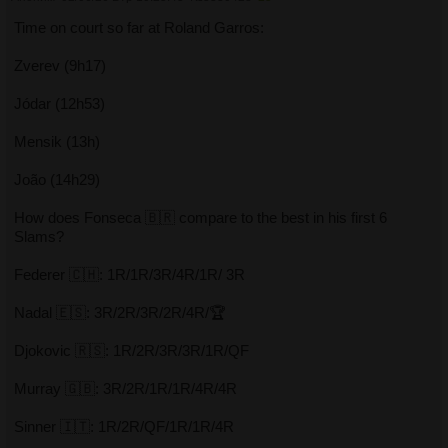
Time on court so far at Roland Garros:
Zverev (9h17)
Jódar (12h53)
Mensik (13h)
João (14h29)
How does Fonseca 🇧🇷 compare to the best in his first 6
Slams?
Federer 🇨🇭: 1R/1R/3R/4R/1R/ 3R
Nadal 🇪🇸: 3R/2R/3R/2R/4R/🏆
Djokovic 🇷🇸: 1R/2R/3R/3R/1R/QF
Murray 🇬🇧: 3R/2R/1R/1R/4R/4R
Sinner 🇮🇹: 1R/2R/QF/1R/1R/4R