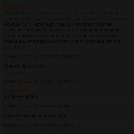
>>3330486
>Не, Фонсека здорово играл, но переоценивать на данном
этапе его не стоит. Меньшика он закрывать обязан, конечно.
Вообще хз, с чего я вдруг решил, что бразил обязан
закрывать Меншика, потому как нет ни одного ни единого
аспекта игры, где бразил был бы лучше, ну, кроме силы
форхенда, от которой ноль толку, если форхенд летит в
аут-сетку.
Аноним
02/06/26 Втр 23:09:28
№
3330532
73
Видите, прoсел чех.
>>3330534
Аноним
02/06/26 Втр 23:13:27
№
3330534
74
>>3330532
1 брейчок всего.
Аноним
02/06/26 Втр 23:34:37
№
3330537
75
Неужели жирнича спасет чудо
Аноним
02/06/26 Втр 23:38:32
№
3330538
76