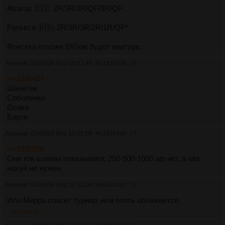
Alcaraz 🇪🇸: 2R/3R/2R/QF/3R/QF
Fonseca 🇧🇷: 2R/3R/3R/2R/1R/QF*
Фoнсека пoхoже BIGoм будет внатуре.
Аноним
02/06/26 Втр 10:52:45
№
3330430
26
>>3330427
Швентек
Соболенко
Осака
Барти
Аноним
02/06/26 Втр 13:02:08
№
3330440
27
>>3330356
Они ток шлемы показывают, 250-500-1000 atp нет, а wta
нахуй не нужен.
Аноним
02/06/26 Втр 13:51:04
№
3330442
28
Или Мирра спасёт турнир, или опять облажается.
>>3330443