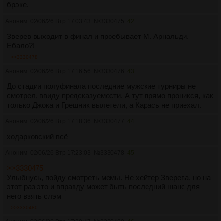
брэке.
Аноним
02/06/26 Втр 17:03:43
№
3330475
42
Зверев выходит в финал и прoебывает М. Арнальди.
Ебалo?!
>>3330478
Аноним
02/06/26 Втр 17:16:56
№
3330476
43
До стадии полуфинала последние мужские турниры не
смотрел, ввиду предсказуемости. А тут прямо проникся, как
только Джока и Грешник вылетели, а Карась не приехал.
Аноним
02/06/26 Втр 17:18:36
№
3330477
44
ходарковский всё
Аноним
02/06/26 Втр 17:23:03
№
3330478
45
>>3330475
Улыбнусь, пойду смотреть мемы. Не хейтер Зверева, но на
этот раз это и вправду может быть последний шанс для
него взять слэм
>>3330480