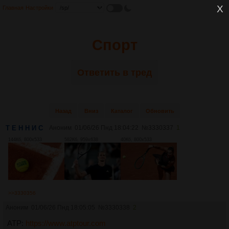
Главная
Настройки
Спорт
Ответить в тред
Назад
Вниз
Каталог
Обновить
Т Е Н Н И С
Аноним
01/06/26 Пнд 18:04:22
№
3330337
1
144Кб, 800x533
582Кб, 959x638
40Кб, 800x533
>>3330356
Аноним
01/06/26 Пнд 18:05:05
№
3330338
2
ATP:
https://www.atptour.com