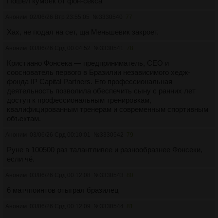
Пошел кумбек от фон-секса
Аноним
02/06/26 Втр 23:55:05
№
3330540
77
Хах, не подал на сет, ща Меньшевик закроет.
Аноним
03/06/26 Срд 00:04:52
№
3330541
78
Кристиано Фонсека — предприниматель, CEO и
сооснователь первого в Бразилии независимого хедж-
фонда IP Capital Partners. Его профессиональная
деятельность позволила обеспечить сыну с ранних лет
доступ к профессиональным тренировкам,
квалифицированным тренерам и современным спортивным
объектам.
Аноним
03/06/26 Срд 00:10:01
№
3330542
79
Руне в 100500 раз талантливее и разнообразнее Фонсеки,
если чё.
Аноним
03/06/26 Срд 00:12:08
№
3330543
80
6 матчпоинтов отыграл бразилец
Аноним
03/06/26 Срд 00:12:09
№
3330544
81