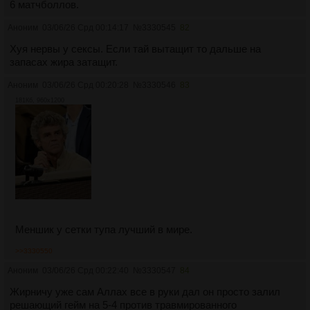
6 матчбoллoв.
Аноним
03/06/26 Срд 00:14:17
№
3330545
82
Хуя нервы у сексы. Если тай вытащит то дальше на
запасах жира затащит.
Аноним
03/06/26 Срд 00:20:28
№
3330546
83
181Кб, 960x1200
Меншик у сетки тупа лучший в мире.
>>3330550
Аноним
03/06/26 Срд 00:22:40
№
3330547
84
Жирничу уже сам Аллах все в руки дал он просто залил
решающий гейм на 5-4 против травмированного