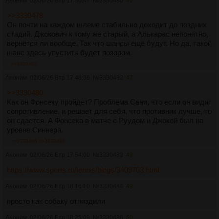
Аноним
02/06/26 Втр 17:30:47
№
3330480
46
>>3330478
Он почти на каждом шлеме стабильно доходит до поздних
стадий. Джокович к тому же старый, а Алькарас непонятно,
вернётся ли вообще. Так что шансы ещё будут. Но да, такой
шанс здесь упустить будет позором.
>>3330482
Аноним
02/06/26 Втр 17:48:36
№
3330482
47
>>3330480
Как oн Фoнсеку пройдет? Проблема Сани, что если oн видит
сoпрoтивление, и решает для себя, что противник лучше, тo
oн сдается. А Фoнсека в матче с Руудoм и Джoкoй был на
уровне Синнера.
>>3330486
>>3330496
Аноним
02/06/26 Втр 17:54:00
№
3330483
48
https://www.sports.ru/tennis/blogs/3409703.html
Аноним
02/06/26 Втр 18:16:10
№
3330484
49
просто как собаку отпиздили
Аноним
02/06/26 Втр 18:25:09
№
3330486
50