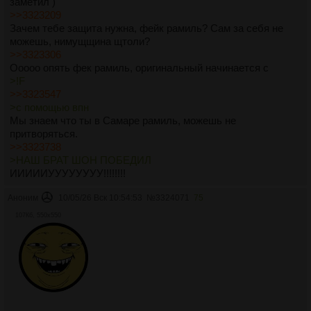
заметил )
>>3323209
Зачем тебе защита нужна, фейк рамиль? Сам за себя не
можешь, нимущщина щтоли?
>>3323306
Ооооо опять фек рамиль, оригинальный начинается с
>!F
>>3323547
>с помощью впн
Мы знаем что ты в Самаре рамиль, можешь не
притворяться.
>>3323738
>НАШ БРАТ ШОН ПОБЕДИЛ
ИИИИИУУУУУУУУ!!!!!!!!
Аноним
10/05/26 Вск 10:54:53
№
3324071
75
107Кб, 550x550