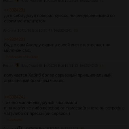
Ferrari
!Upy4wcs9SI
10/05/26 Вск 16:29:18
№
3324233
82
>>3324231
да в себя дохуя поверил хуесос чеченодеревенский со
своим менталитетом
Аноним
10/05/26 Вск 16:35:47
№
3324241
83
>>3324231
Будто сам Аналду сидит в своей инсте и отвечает на
миллион смс.
>>3324245
>>3324248
Ferrari
!Upy4wcs9SI
10/05/26 Вск 16:51:12
№
3324245
84
получается Хабиб более серьёзный принципиальный
агрессивный боец чем чимаев
>>3324241
так его миллионы даунов заспамили
и на картинке либо перевод от тамаева(в инсте он встроен в
чат) либо от прессы(ии сервисы)
>>3324256
Аноним
10/05/26 Вск 16:52:54
№
3324248
85