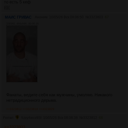
то есть 5 кеф
((((
МАИС ГРИВАС
Аноним
10/05/26 Вск 08:06:50
№
3323803
67
3393Кб, 464x848, 00:00:16
Фанаты, ведите себя как мужчины, умоляю. Никакого
нетрадиционного дерьма.
>>3323812
>>3323818
>>3323829
Ferrari
!Upy4wcs9SI
10/05/26 Вск 08:08:38
№
3323812
68
>>3323803