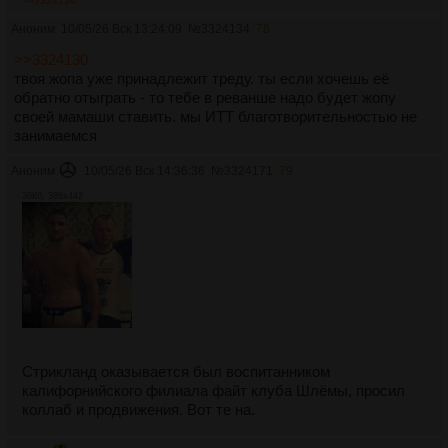
>>3324134
Аноним
10/05/26 Вск 13:24:09
№
3324134
78
>>3324130
твоя жопа уже принадлежит треду. ты если хочешь её
обратно отыграть - то тебе в реванше надо будет жопу
своей мамаши ставить. мы ИТТ благотворительностью не
занимаемся
Аноним
10/05/26 Вск 14:36:36
№
3324171
79
36Кб, 386x442
Стрикланд оказывается был воспитанником
калифорнийского филиала файт клуба Шлёмы, просил
коллаб и продвижения. Вот те на.