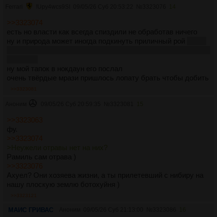
Ferrari
!Upy4wcs9SI
09/05/26 Суб 20:53:22
№
3323076
14
>>3323074
есть но власти как всегда спиздили не обработав ничего
ну и природа может иногда подкинуть приличный рой
а ещё
глобалисты возможно хотят поубивать деревья чтобы люди
голодали
ну мой тапок в нокдаун его послал
очень твёрдые мрази пришлось лопату брать чтобы добить
>>3323081
Аноним
09/05/26 Суб 20:59:35
№
3323081
15
>>3323063
фу.
>>3323074
>Неужели отравы нет на них?
Рамиль сам отрава )
>>3323076
Ахуел? Они хозяева жизни, а ты прилетевший с нибиру на
нашу плоскую землю ботохуйня )
>>3323121
МАИС ГРИВАС
Аноним
09/05/26 Суб 21:13:00
№
3323086
16