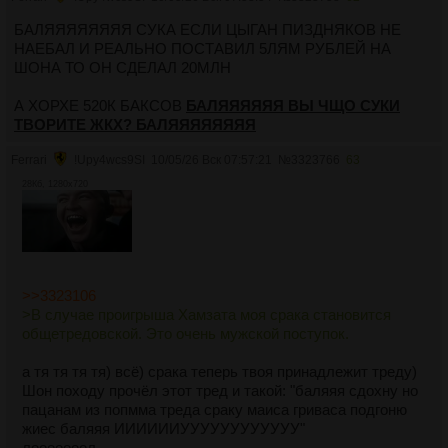
БАЛЯЯЯЯЯЯЯЯ СУКА ЕСЛИ ЦЫГАН ПИЗДНЯКОВ НЕ
НАЕБАЛ И РЕАЛЬНО ПОСТАВИЛ 5ЛЯМ РУБЛЕЙ НА
ШОНА ТО ОН СДЕЛАЛ 20МЛН
А ХОРХЕ 520К БАКСОВ
БАЛЯЯЯЯЯЯ ВЫ ЧЩО СУКИ
ТВОРИТЕ ЖКХ? БАЛЯЯЯЯЯЯЯЯ
Ferrari
!Upy4wcs9SI
10/05/26 Вск 07:57:21
№
3323766
63
28Кб, 1280x720
>>3323106
>В случае проигрыша Хамзата моя срака становится
общетредовской. Это очень мужской поступок.
а тя тя тя тя) всё) срака теперь твоя принадлежит треду)
Шон походу прочёл этот тред и такой: "баляяя сдохну но
пацанам из попмма треда сраку маиса гриваса подгоню
жиес баляяя ИИИИИИУУУУУУУУУУУУ"
лооооооол