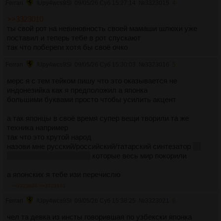
Ferrari
!Upy4wcs9SI
09/05/26 Суб 15:27:14
№
3323015
4
>>3323010
ты свой рот на невиновность своей мамаши шлюхи уже
поставил и теперь тебе в рот спускают
так что побереги хотя бы своё очко
Ferrari
!Upy4wcs9SI
09/05/26 Суб 15:30:03
№
3323016
5
мерс я с тем тейком пишу что это оказывается не
индонезийка как я предположил а японка
большими буквами просто чтобы усилить акцент
а так японцы в своё время супер вещи творили та же
техника например
так что это крутой народ
назови мне русский/российский/татарский синтезатор
ну
или хохлятскую машину
которые весь мир покорили
а японских я тебе изи перечислю
>>3323034
>>3323161
Ferrari
!Upy4wcs9SI
09/05/26 Суб 15:38:25
№
3323021
6
чел та девка из инсты говорившая по узбекски японка