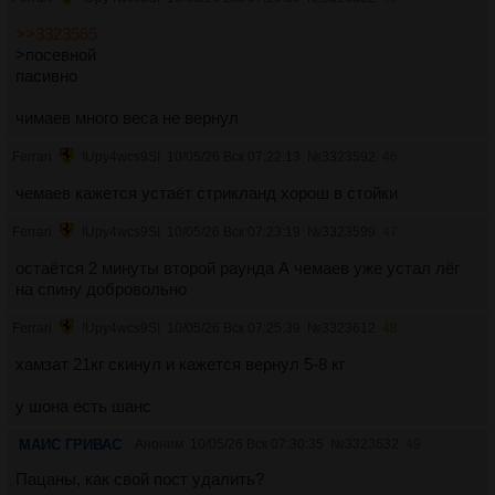
>>3323565
>посевной
пасивно
чимаев много веса не вернул
Ferrari
!Upy4wcs9SI
10/05/26 Вск 07:22:13
№
3323592
46
чемаев кажется устаёт стрикланд хорош в стойки
Ferrari
!Upy4wcs9SI
10/05/26 Вск 07:23:19
№
3323599
47
остаётся 2 минуты второй раунда А чемаев уже устал лёг
на спину добровольно
Ferrari
!Upy4wcs9SI
10/05/26 Вск 07:25:39
№
3323612
48
хамзат 21кг скинул и кажется вернул 5-8 кг
у шона есть шанс
МАИС ГРИВАС
Аноним
10/05/26 Вск 07:30:35
№
3323632
49
Пацаны, как свой пост удалить?