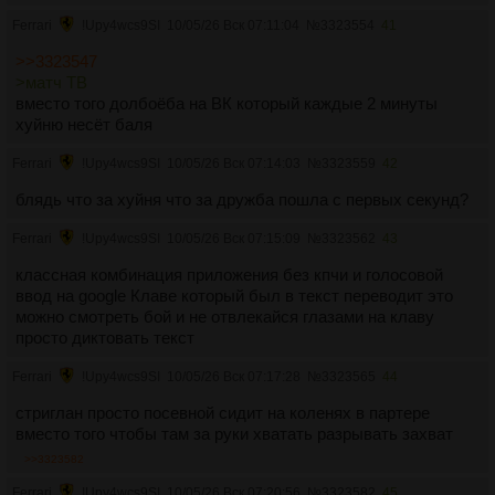
Ferrari
!Upy4wcs9SI
10/05/26 Вск 07:11:04
№
3323554
41
>>3323547
>матч ТВ
вместо того долбоёба на ВК который каждые 2 минуты
хуйню несёт баля
Ferrari
!Upy4wcs9SI
10/05/26 Вск 07:14:03
№
3323559
42
блядь что за хуйня что за дружба пошла с первых секунд?
Ferrari
!Upy4wcs9SI
10/05/26 Вск 07:15:09
№
3323562
43
классная комбинация приложения без кпчи и голосовой
ввод на google Клаве который был в текст переводит это
можно смотреть бой и не отвлекайся глазами на клаву
просто диктовать текст
Ferrari
!Upy4wcs9SI
10/05/26 Вск 07:17:28
№
3323565
44
стриглан просто посевной сидит на коленях в партере
вместо того чтобы там за руки хватать разрывать захват
>>3323582
Ferrari
!Upy4wcs9SI
10/05/26 Вск 07:20:56
№
3323582
45