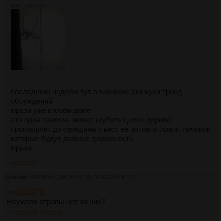
98Кб, 1400x1572
последнюю неделю тут в Бишкеке эти жуки тренд
обсуждений
мрази уже в моём доме
эта одна сволочь может сгубить целое дерево
прокоыряет до середины съест её потом отложит личинок
которые будут дальше дерево есть
мрази
>>3323074
Аноним
09/05/26 Суб 20:46:23
№
3323074
13
>>3323071
Неужели отравы нет на них?
>>3323076
>>3323081