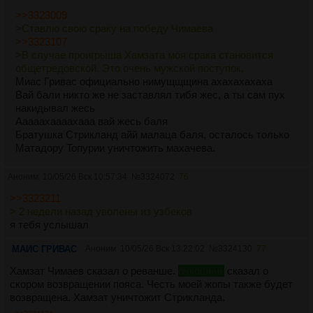
>>3323009
>Ставлю свою сраку на победу Чимаева
>>3323107
>В случае проигрыша Хамзата моя срака становится
общетредовской. Это очень мужской поступок.
Миас Гривас официально нимущщщина ахахахахаха
Вай бали никто же не заставлял тибя жес, а ты сам пух
накидывал жесь
Ааааахаааахааа вай жесь баля
Братушка Стрикланд айй малаца баля, осталось только
Матадору Toпypии уничтожить махачева.
Аноним
10/05/26 Вск 10:57:34
№
3324072
76
>>3323211
> 2 недели назад уволены из узбеков
я тебя услышал
МАИС ГРИВАС
Аноним
10/05/26 Вск 13:22:02
№
3324130
77
Хамзат Чимаев сказал о реванше.
очкошник
сказал о
скором возвращении пояса. Честь моей жопы также будет
возвращена. Хамзат уничтожит Стрикланда.