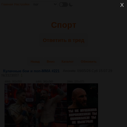
Главная
Настройки
Спорт
Ответить в тред
Назад
Вниз
Каталог
Обновить
Кулачные бои и поп-ММА #221
Аноним
09/05/26 Суб 15:07:29
№
3323007
1
48Кб, 302x592
44Кб, 382x560
28Кб, 221x373