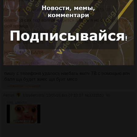
Ferrari
!Upy4wcs9SI
10/05/26 Вск 05:51:16
№
3323313
37
блять до сих пор волков дерётся а ведь я не буду смотреть
бой японца
сука столько ждать баля
Ferrari
!Upy4wcs9SI
10/05/26 Вск 07:01:10
№
3323519
38
НАЧАЛОСЬ БАЛЯ
Ferrari
!Upy4wcs9SI
10/05/26 Вск 07:09:25
№
3323547
39
пишу с телефона удалось наебать матч ТВ с помощью впн
баля ща будет жиес ща буит мясо
>>3323554
>>3324068
Ferrari
!Upy4wcs9SI
10/05/26 Вск 07:10:17
№
3323552
40
51Кб, 1280x720