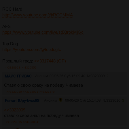
RCC Hard
http://www.youtube.com/@RCCMMA
AFS
https://www.youtube.com/live/sdXtrokMjGc
Top Dog
https://youtube.com/@topdogfc
Прошлый тред:
>>3317448 (OP)
>>3328953
>>3329559
МАИС ГРИВАС
Аноним
09/05/26 Суб 15:09:40
№
3323009
2
Ставлю свою сраку на победу Чимаева
>>3323010
>>3324071
>>3327370
Ferrari !Upy4wcs9SI
Аноним
09/05/26 Суб 15:14:08
№
3323010
3
>>3323009
ставлю свой анал на победу чимаева
>>3323015
>>3323034