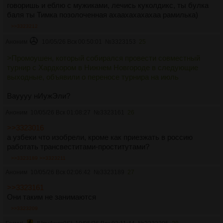
говоришь и еблю с мужиками, лечись куколдикс, ты булка
баля ты Тимка позолоченная ахаахахахахаа рамилька)
>>3323212
Аноним
10/05/26 Вск 00:50:01
№
3323153
25
>Промоушен, который собирался провести совместный
турнир с Хардкором в Нижнем Новгороде в следующие
выходные, объявили о переносе турнира на июль
Вауууу нИужЭли?
Аноним
10/05/26 Вск 01:08:27
№
3323161
26
>>3323016
а узбеки что изобрели, кроме как приезжать в россию
работать трансвеститами-проститутами?
>>3323189
>>3323211
Аноним
10/05/26 Вск 02:06:42
№
3323189
27
>>3323161
Они таким не занимаются
>>3323209