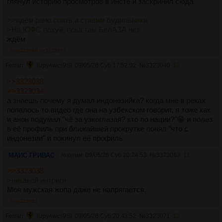
глянул историю просмотров в инсте и заскринил сюда
>>идём рано спать и ставим будильники
>На ЮФС похуй, пока там БелАЗА нет.
ждём
>>3323040
>>3323063
Ferrari
!Upy4wcs9SI
09/05/26 Суб 17:52:02
№
3323040
10
>>3323038
>>3323034
а знаешь почему я думал индонезийка? когда мне в реках
попалось то видео где она на узбекском говорит, я тоже как
и анон подумал "чё за узкоглазая? кто по нации?"😁 и полез
в её профиль при ближайшей прокрутке понял "что с
индонезии" и покинул её профиль
МАИС ГРИВАС
Аноним
09/05/26 Суб 20:24:53
№
3323063
11
>>3323038
>никакой интриги
Моя мужская жопа даже не напрягается.
>>3323081
Ferrari
!Upy4wcs9SI
09/05/26 Суб 20:43:52
№
3323071
12