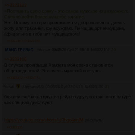
>>3323103
>Поставить свою сраку - это самое мужское из возможного.
Сложно найти более мужское занятие.
Нет. Потому что при проигрыше ты добровольно отдаешь
жопу для траханья, фу асуждаю. Ты чщщщорт нимущина,
афицальна в тиби нит мущщщскога!
>>3323107
>>3323766
МАИС ГРИВАС
Аноним
09/05/26 Суб 21:55:18
№
3323107
20
>>3323106
В случае проигрыша Хамзата моя срака становится
общетредовской. Это очень мужской поступок.
>>3323122
>>3324071
Ferrari
!Upy4wcs9SI
09/05/26 Суб 23:04:13
№
3323120
21
бля они ещё когда идут на рейд на другую стаю они в натуре
как спецназ действуют
https://youtube.com/shorts/-e3hgo4nnlM
[РАСКРЫТЬ]
>>3323121