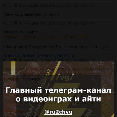
Ferrari
!Upy4wcs9SI
10/05/26 Вск 03:15:41
№
3323214
33
Мэйн кард через час начнётся
Ferrari
!Upy4wcs9SI
10/05/26 Вск 05:04:40
№
3323264
34
бля еле как нашёл
https://m.vkvideo.ru/video1114222382_456239017
ёбаный матч ТВ и рутуб вне РФ не хотят показывать суки
ТРИП КОД ЛОЖНЫЙ ТОЛЬКО ДЛЯ ТЭСТА
Ferrari
!RevGiOKgRo
10/05/26 Вск 05:48:19
№
3323306
35
пацаны это я узбек Феррари позже с телефона подтвержу
свои сообщения, капчую с ноута пока смотрю юфс ибо
телефон на зарядке
в мьянме людей убивают надеюсь японец победит
>>3323307
>>3324068
Ferrari
!Upy4wcs9SI
10/05/26 Вск 05:49:37
№
3323307
36
>>3323306
а всё гуляем) теперь со своего трипкода пишу