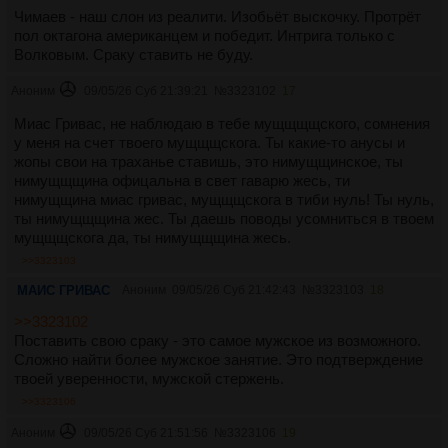
Чимаев - наш слон из реалити. Изобьёт выскочку. Протрёт
пол октагона американцем и победит. Интрига только с
Волковым. Сраку ставить не буду.
Аноним
09/05/26 Суб 21:39:21
№
3323102
17
Миас Гривас, не наблюдаю в тебе мущщщщского, сомнения
у меня на счет твоего мущщщскога. Ты какие-то анусы и
жопы свои на траханье ставишь, это нимущщинское, ты
нимущщщина офицальна в свет гаварю жесь, ти
нимущщина миас гривас, мущщщскога в тиби нуль! Ты нуль,
ты нимущщщина жес. Ты даешь поводы усомниться в твоем
мущщщскога да, ты нимущщщина жесь.
>>3323103
МАИС ГРИВАС
Аноним
09/05/26 Суб 21:42:43
№
3323103
18
>>3323102
Поставить свою сраку - это самое мужское из возможного.
Сложно найти более мужское занятие. Это подтверждение
твоей уверенности, мужской стержень.
>>3323106
Аноним
09/05/26 Суб 21:51:56
№
3323106
19