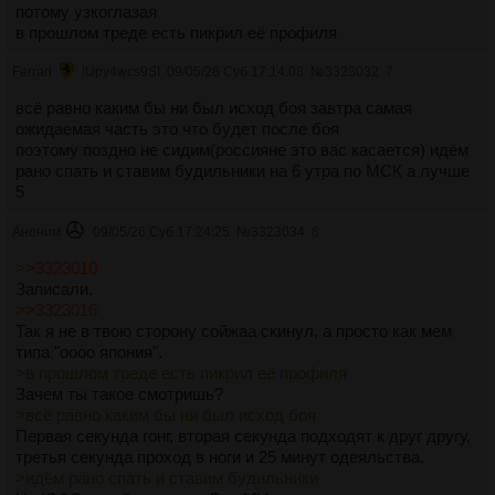
потому узкоглазая
в прошлом треде есть пикрил её профиля
Ferrari
!Upy4wcs9SI
09/05/26 Суб 17:14:08
№
3323032
7
всё равно каким бы ни был исход боя завтра самая
ожидаемая часть это что будет после боя
поэтому поздно не сидим(россияне это вас касается) идём
рано спать и ставим будильники на 6 утра по МСК а лучше
5
Аноним
09/05/26 Суб 17:24:25
№
3323034
8
>>3323010
Записали.
>>3323016
Так я не в твою сторону сойжаа скинул, а просто как мем
типа "оооо япония".
>в прошлом треде есть пикрил её профиля
Зачем ты такое смотришь?
>всё равно каким бы ни был исход боя
Первая секунда гонг, вторая секунда подходят к друг другу,
третья секунда проход в ноги и 25 минут одеяльства.
>идём рано спать и ставим будильники