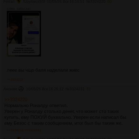
Ferrari
!Upy4wcs9SI
10/05/26 Вск 16:10:51
№
3324220
80
126Кб, 1080x1440
леее вы чщо баля наделали жиес
>>3324231
Аноним
10/05/26 Вск 16:26:12
№
3324231
81
>>3324220
Нормально Роналду ответил.
Уверен у Роналду столько денег, что может сто таких
купить, ему ПОХУЙ буквально. Уверен если написал бы
ему Безос с таким сообщением, итог был бы таким же.
>>3324233
>>3324241