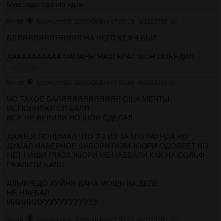
Мне надо срочно идти
Ferrari
!Upy4wcs9SI
10/05/26 Вск 07:49:18
№
3323738
60
БЛЯЯЯЯЯЯЯЯЯЯЯЯ НА НЕГО КЕФ 4 БЫЛ
ДАААААААААА ПАЦАНЫ НАШ БРАТ ШОН ПОБЕДИЛ
>>3324068
Ferrari
!Upy4wcs9SI
10/05/26 Вск 07:51:40
№
3323746
61
ЧО ТАКОЕ БАЛЯЯЯЯЯЯЯЯЯЯЯ США МЕЧТЫ
ИСПОЛНЯЮТСЯ БАЛЯ
ВСЕ НЕ ВЕРИЛИ НО ШОН СДЕЛАЛ
ДАЖЕ Я ПОНИМАЛ ЧТО 3-2 ИЗ ЗА 5ГО РАУНДА НО
ДУМАЛ НАВЕРНОЕ ФАВОРИТИЗМ ЖЮРИ ОДОЛЕЕТ НО
НЕТ НАШИ ГЛАЗА ЖЮРИ НЕ НАЕБАЛИ КАК НА СОЛЬФ
РЕАЛИТИ БАЛЯ
АЛЬФРЕДО ХУЙНЯ ДАНА МОЩЬ НА ДЕЛЕ
НЕ НАЕБАЛ
ИИИИИИУУУУУУУУУУУУ
Ferrari
!Upy4wcs9SI
10/05/26 Вск 07:53:54
№
3323758
62