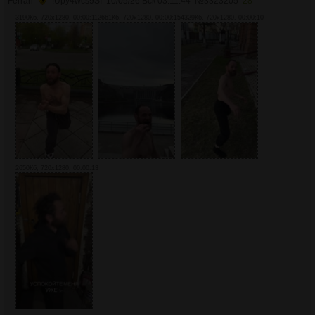
Ferrari
!Upy4wcs9SI
10/05/26 Вск 03:11:44
№
3323205
28
3190Кб, 720x1280, 00:00:11
2661Кб, 720x1280, 00:00:15
4329Кб, 720x1280, 00:00:10
2650Кб, 720x1280, 00:00:13