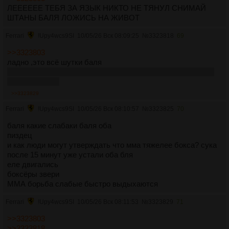
ЛЕЕЕЕЕЕ ТЕБЯ ЗА ЯЗЫК НИКТО НЕ ТЯНУЛ СНИМАЙ
ШТАНЫ БАЛЯ ЛОЖИСЬ НА ЖИВОТ
Ferrari
!Upy4wcs9SI
10/05/26 Вск 08:09:25
№
3323818
69
>>3323803
ладно ,это всё шутки баля
но мерс всё равно как клещ вцепится в тебя и не отпустит
никогда кеееек
>>3323829
Ferrari
!Upy4wcs9SI
10/05/26 Вск 08:10:57
№
3323825
70
баля какие слабаки баля оба
пиздец
и как люди могут утверждать что мма тяжелее бокса? сука
после 15 минут уже устали оба бля
еле двигались
боксёры звери
ММА борьба слабые быстро выдыхаются
Ferrari
!Upy4wcs9SI
10/05/26 Вск 08:11:53
№
3323829
71
>>3323803
>>3323818