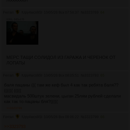
Ferrari
!Upy4wcs9SI
10/05/26 Вск 07:58:37
№
3323769
64
93Кб, 640x476
МЕРС ТАЩИ СОЛИДОЛ ИЗ ГАРАЖА И ЧЕРЕНОК ОТ
ЛОПАТЫ
Ferrari
!Upy4wcs9SI
10/05/26 Вск 08:05:51
№
3323793
65
баля пацаны ((( там же кеф был 4 как так ребята баля??
(((((( (((((
масвидаль 500штук зелени, цыган 25лям рублей сделали
как так то пацаны бля?(((((
>>3323799
Ferrari
!Upy4wcs9SI
10/05/26 Вск 08:06:22
№
3323799
66
>>3323793