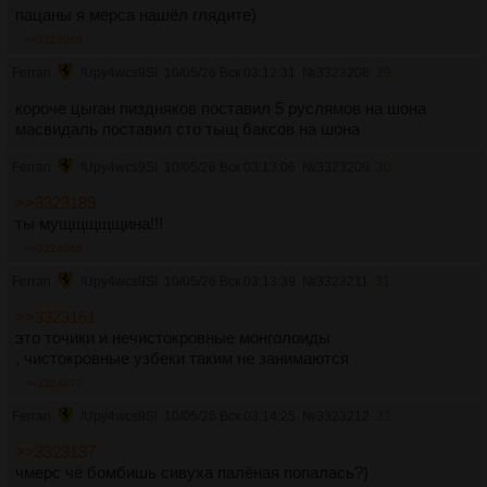
пацаны я мерса нашёл глядите)
>>3324068
Ferrari
!Upy4wcs9SI
10/05/26 Вск 03:12:31
№
3323208
29
короче цыган пиздняков поставил 5 руслямов на шона
масвидаль поставил сто тыщ баксов на шона
Ferrari
!Upy4wcs9SI
10/05/26 Вск 03:13:06
№
3323209
30
>>3323189
ты мущщщщщина!!!
>>3324068
Ferrari
!Upy4wcs9SI
10/05/26 Вск 03:13:39
№
3323211
31
>>3323161
это точики и нечистокровные монголоиды
, чистокровные узбеки таким не занимаются
>>3324072
Ferrari
!Upy4wcs9SI
10/05/26 Вск 03:14:25
№
3323212
32
>>3323137
чмерс чё бомбишь сивуха палёная попалась?)