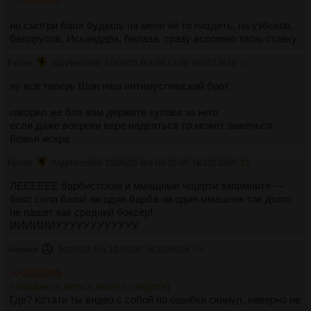
но смотри баля будешь на меня чё то пиздеть, на узбеков,
беларусов, Искандара, белаза, сразу вспомню твою ставку
Ferrari
!Upy4wcs9SI
10/05/26 Вск 08:13:56
№
3323839
72
ну всё теперь Шон наш антимуслимский брат
говорил же бля вам держите кулаки за него
если даже вопреки вере надеяться то может зажечься
божья искра
Ferrari
!Upy4wcs9SI
10/05/26 Вск 08:20:05
№
3323855
73
ЛЕЕЕЕЕЕ барбистские и ммащные чщерти запомните —
бокс сила баля! ни один барба ни один ммашник так долго
не пашет как средний боксёр!
ИИИИИИУУУУУУУУУУУУ
Аноним
10/05/26 Вск 10:50:02
№
3324068
74
>>3323205
>пацаны я мерса нашёл глядите)
Где? Кстати ты видео с собой по ошибки скинул, наверно не