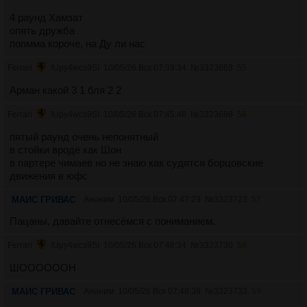
4 раунд Хамзат
опять дружба
попмма короче, на Ду ли нас
Ferrari
!Upy4wcs9SI
10/05/26 Вск 07:39:34
№
3323668
55
Арман какой 3 1 бля 2 2
Ferrari
!Upy4wcs9SI
10/05/26 Вск 07:45:46
№
3323698
56
пятый раунд очень непонятный
в стойки вроде как Шон
в партере чимаев но не знаю как судятся борцовские
движения в юфс
МАИС ГРИВАС
Аноним
10/05/26 Вск 07:47:29
№
3323723
57
Пацаны, давайте отнесёмся с пониманием.
Ferrari
!Upy4wcs9SI
10/05/26 Вск 07:48:34
№
3323730
58
ШООООООН
МАИС ГРИВАС
Аноним
10/05/26 Вск 07:48:39
№
3323733
59