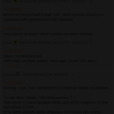
Ferrari
!Upy4wcs9SI
09/05/26 Суб 23:06:32
№
3323121
22
>>3323081
молчи жучинный раб я ещё трёх твоих хозяев убил(гугли
туркменский/среднеазиатский таракан)
>>3323120
это короче на видео наши кумиры из мира попмма
Ferrari
!Upy4wcs9SI
09/05/26 Суб 23:07:21
№
3323122
23
>>3323107
ебать ты хитрожопый
тебя надо не маис гривас тебя надо хитры жоп звать
>>3323137
Аноним
10/05/26 Вск 00:11:40
№
3323137
24
>>3323122
Куколд, спок. Уже насмотрелся сторисов левых ноунеймов
)
Ты как миас гривас, оба нимущииины )
Про какие-то свои продажи жопы для ебли говорите, чтобы
вас ебали ЕСЛИ....
А ты фейк рамиль фейк феррари, постоянно про члены