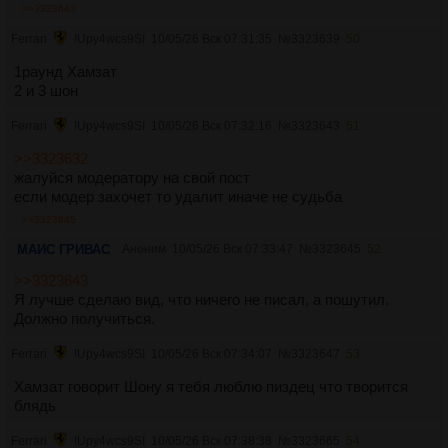
>>3323643
Ferrari
!Upy4wcs9SI
10/05/26 Вск 07:31:35
№
3323639
50
1раунд Хамзат
2 и 3 шон
Ferrari
!Upy4wcs9SI
10/05/26 Вск 07:32:16
№
3323643
51
>>3323632
жалуйся модератору на свой пост
если модер захочет то удалит иначе не судьба
>>3323645
МАИС ГРИВАС
Аноним
10/05/26 Вск 07:33:47
№
3323645
52
>>3323643
Я лучше сделаю вид, что ничего не писал, а пошутил.
Должно получиться.
Ferrari
!Upy4wcs9SI
10/05/26 Вск 07:34:07
№
3323647
53
Хамзат говорит Шону я тебя люблю пиздец что творится
блядь
Ferrari
!Upy4wcs9SI
10/05/26 Вск 07:38:38
№
3323665
54