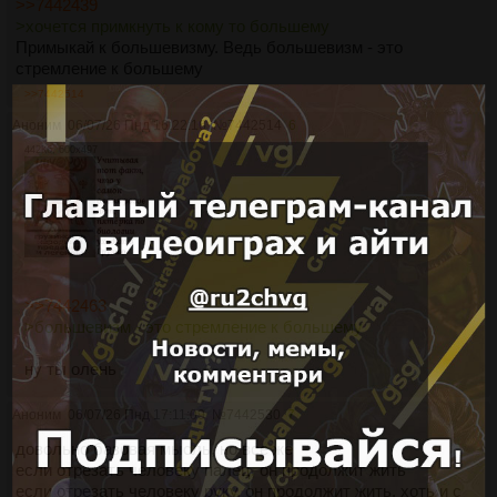
>>7442439
>хочется примкнуть к кому то большему
Примыкай к большевизму. Ведь большевизм - это
стремление к большему
>>7442514
Аноним
06/07/26 Пнд 16:22:16
№
7442514
6
442Кб, 600x497
>>7442463
>большевизм - это стремление к большему
ну ты олень
Аноним
06/07/26 Пнд 17:11:09
№
7442530
7
довольно базовая мысль, но все же
если отрезать человеку палец, он продолжит жить
если отрезать человеку руку, он продолжит жить, хоть и с