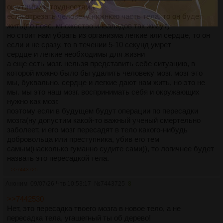
ощутимыми трудностями
если отрезать человеку нижнюю часть тела, то он будет
жить(по пояс, множество инвалидов так живут)
но стоит нам убрать из организма легкие или сердце, то он
если и не сразу, то в течении 5-10 секунд умрет
сердце и легкие необходимы для жизни
а еще есть мозг. нельзя представить себе ситуацию, в
которой можно было бы удалить человеку мозг. мозг это
мы, буквально. сердце и легкие дают нам жить, но это не
мы. мы это наш мозг. воспринимать себя и окружающих
нужно как мозг.
поэтому если в будущем будут операции по пересадки
мозга(ну допустим какой-то важный ученый смертельно
заболеет, и его мозг пересадят в тело какого-нибудь
добровольца или преступника, убив его тем
самым(насколько гуманно судите сами)), то логичнее будет
назвать это пересадкой тела.
>>7443725
Аноним
09/07/26 Чтв 10:53:17
№
7443725
8
>>7442530
Нет, это пересадка твоего мозга в новое тело, а не
пересадка тела, угашегный ты об дерево!