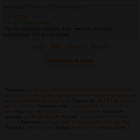
Аноним
24/07/26 Птн 01:23:10
№
7450501
9
>>7442439
>Я не верю в любовь
Так это наоборот логично, ведь никакой любви не
существует. Это все выдумки
Назад
Вверх
Каталог
Обновить
Ответить в тред
Тематика:
au
/
bi
/
biz
/
bo
/
c
/
em
/
fa
/
fiz
/
fl
/
ftb
/
hh
/
hi
/
me
/
mg
/
mlp
/
mo
/
mov
/
mu
/
ne
/
psy
/
re
/
sci
/
sf
/
sn
/
sp
/
spc
/
tv
/
un
/
w
/
wh
/
wm
/
wp
/
zog
/
kpop
Творчество:
de
/
di
/
diy
/
mus
/
pa
/
p
/
wrk
/
trv
Техника и софт:
gd
/
hw
/
mobi
/
pr
/
ra
/
s
/
t
/
web
Игры:
bg
/
cg
/
ruvn
/
tes
/
v
/
vg
/
gacha
/
wr
Японская
культура:
a
/
fd
/
ja
/
ma
/
vn
Разное:
d
/
b
/
o
/
soc
/
media
/
r
/
abu
/
rf
Взрослым:
fur
/
gg
/
vape
/
h
/
ho
/
hc
/
e
/
fet
/
sex
/
fag
Политика:
int
/
po
/
news
Новые:
man
/
ai
/
nf
Прочие доски