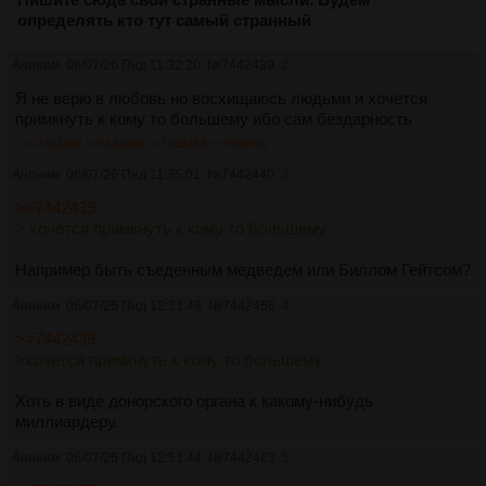
определять кто тут самый странный
Аноним
06/07/26 Пнд 11:32:20
№
7442439
2
Я не верю в любовь но восхищаюсь людьми и хочется
примкнуть к кому то большему ибо сам бездарность
>>7442440
>>7442456
>>7442463
>>7450501
Аноним
06/07/26 Пнд 11:35:01
№
7442440
3
>>7442439
> хочется примкнуть к кому то большему
Например быть съеденным медведем или Биллом Гейтсом?
Аноним
06/07/26 Пнд 12:31:49
№
7442456
4
>>7442439
>хочется примкнуть к кому то большему
Хоть в виде донорского органа к какому-нибудь
миллиардеру.
Аноним
06/07/26 Пнд 12:51:44
№
7442463
5