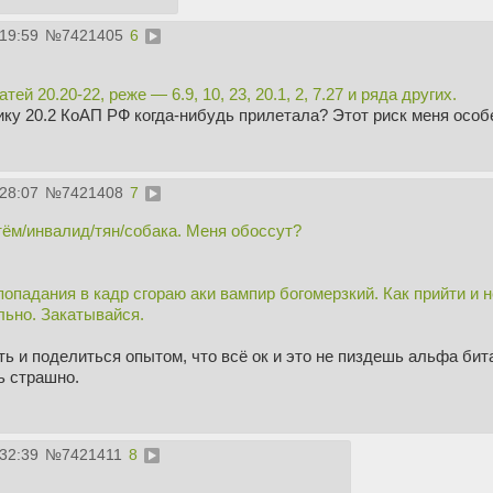
:19:59
№
7421405
6
ей 20.20-22, реже — 6.9, 10, 23, 20.1, 2, 7.27 и ряда других.
ку 20.2 КоАП РФ когда-нибудь прилетала? Этот риск меня особ
:28:07
№
7421408
7
тём/инвалид/тян/собака. Меня обоссут?
 попадания в кадр сгораю аки вампир богомерзкий. Как прийти и 
льно. Закатывайся.
ь и поделиться опытом, что всё ок и это не пиздешь альфа би
ь страшно.
:32:39
№
7421411
8