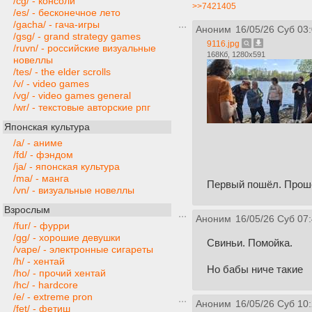
/cg/ - консоли
>>7421405
/es/ - бесконечное лето
/gacha/ - гача-игры
Аноним
16/05/26 Суб 03
/gsg/ - grand strategy games
9116.jpg
/ruvn/ - российские визуальные
168Кб, 1280x591
новеллы
/tes/ - the elder scrolls
/v/ - video games
/vg/ - video games general
/wr/ - текстовые авторские рпг
Японская культура
/a/ - аниме
/fd/ - фэндом
/ja/ - японская культура
/ma/ - манга
Первый пошёл. Прош
/vn/ - визуальные новеллы
Взрослым
Аноним
16/05/26 Суб 07
/fur/ - фурри
/gg/ - хорошие девушки
Свиньи. Помойка.
/vape/ - электронные сигареты
/h/ - хентай
Но бабы ниче такие
/ho/ - прочий хентай
/hc/ - hardcore
/e/ - extreme pron
Аноним
16/05/26 Суб 10
/fet/ - фетиш