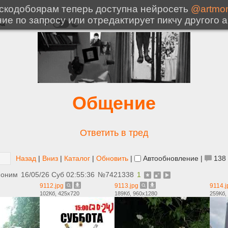
Общение
Ответить в тред
Назад
|
Вниз
|
Каталог
|
Обновить
|
Автообновление
|
138
ноним
16/05/26 Суб 02:55:36
№
7421338
1
9112.jpg
9113.jpg
9114.j
102Кб, 425x720
189Кб, 960x1280
259Кб,