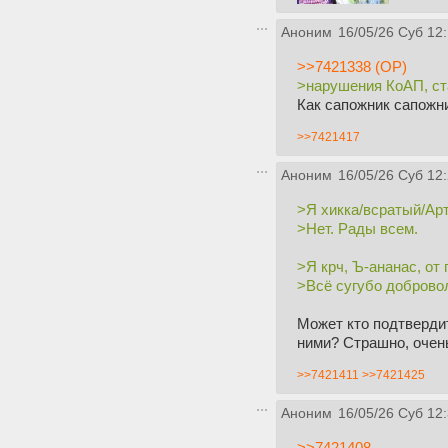
Аноним
16/05/26 Суб 12
>>7421338 (OP)
>нарушения КоАП, стат
Как сапожник сапожни
>>7421417
Аноним
16/05/26 Суб 12
>Я хикка/всратый/Ар
>Нет. Рады всем.
>Я крч, Ъ-ананас, от
>Всё сугубо доброво
Может кто подтвердит
ними? Страшно, очен
>>7421411
>>7421425
Аноним
16/05/26 Суб 12
>>7421408