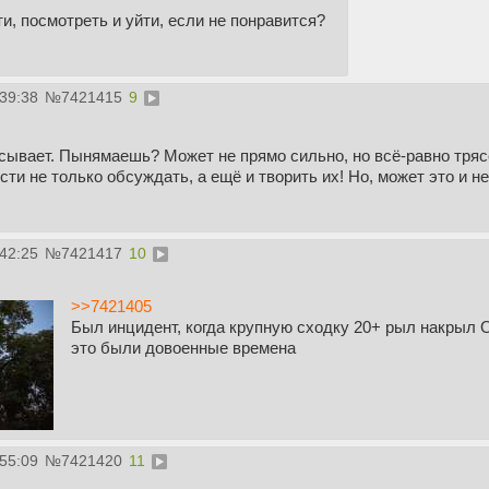
и, посмотреть и уйти, если не понравится?
:39:38
№
7421415
9
рясывает. Пынямаешь? Может не прямо сильно, но всё-равно трясе
сти не только обсуждать, а ещё и творить их! Но, может это и н
:42:25
№
7421417
10
>>7421405
Был инцидент, когда крупную сходку 20+ рыл накрыл О
это были довоенные времена
:55:09
№
7421420
11