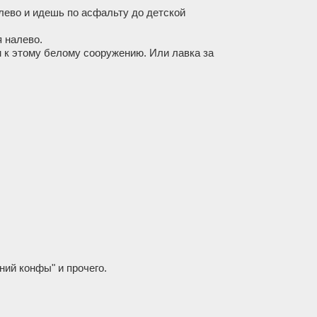
лево и идешь по асфальту до дeтской
 налево.
м к этому белому сооружению. Или лавка за
ний конфы" и прочего.