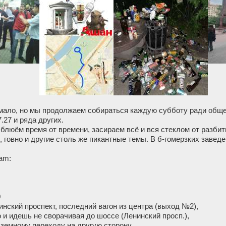
мало, но мы продолжаем собираться каждую субботу ради общен
 7.27 и ряда других.
 блюём время от времени, засираем всё и вся стеклом от разб
 говно и другие столь же пикантные темы. В б-гомерзких заве
am:
0
инский проспект, последний вагон из центра (выход №2),
 и идешь не сворачивая до шоссе (Ленинский просп.),
земному переходу на другую сторону,