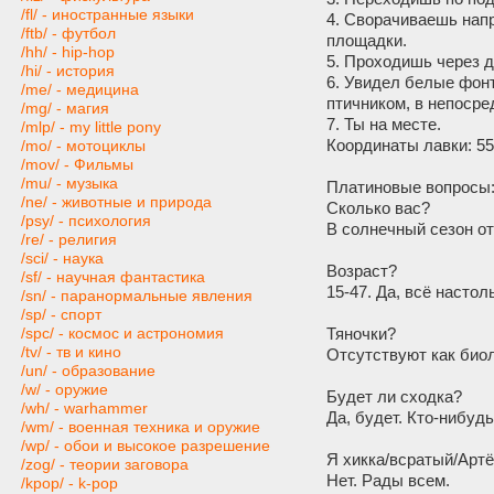
/fl/ - иностранные языки
4. Сворачиваешь напр
/ftb/ - футбол
площaдки.
/hh/ - hip-hop
5. Проходишь через д
/hi/ - история
6. Увидел белые фонт
/me/ - медицина
птичником, в непосре
/mg/ - магия
7. Ты на месте.
/mlp/ - my little pony
Координаты лавки: 55
/mo/ - мотоциклы
/mov/ - Фильмы
/mu/ - музыка
Платиновые вопросы
/ne/ - животные и природа
Сколько вас?
/psy/ - психология
В солнечный сезон от 
/re/ - религия
/sci/ - наука
Возраст?
/sf/ - научная фантастика
15-47. Да, всё настол
/sn/ - паранормальные явления
/sp/ - спорт
Тяночки?
/spc/ - космос и астрономия
/tv/ - тв и кино
Отсутствуют как биол
/un/ - образование
/w/ - оружие
Будет ли сходка?
/wh/ - warhammer
Да, будет. Кто-нибуд
/wm/ - военная техника и оружие
/wp/ - обои и высокое разрешение
Я хикка/всратый/Артё
/zog/ - теории заговора
Нет. Рады всем.
/kpop/ - k-pop