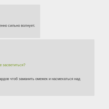
енно сильно волнует.
не засветиться?
тардов чтоб заманить омежек и насмехаться над