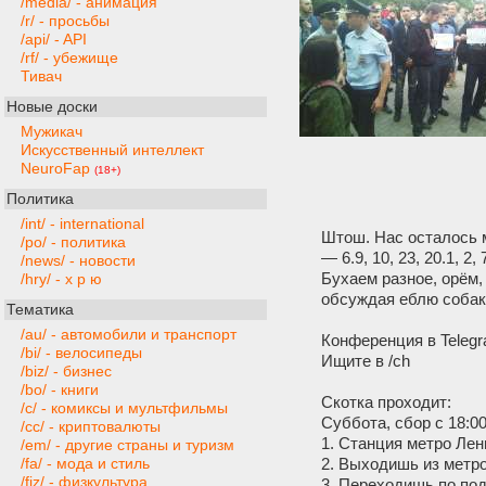
/media/ - анимация
/r/ - просьбы
/api/ - API
/rf/ - убежище
Тивач
Новые доски
Мужикач
Искусственный интеллект
NeuroFap
(18+)
Политика
/int/ - international
Штош. Нас осталось 
/po/ - политика
— 6.9, 10, 23, 20.1, 2,
/news/ - новости
Бухаем разное, орём,
/hry/ - х р ю
обсуждая еблю собак,
Тематика
/au/ - автомобили и транспорт
Конференция в Telegr
/bi/ - велосипеды
Ищите в /ch
/biz/ - бизнес
/bo/ - книги
Скотка проходит:
/c/ - комиксы и мультфильмы
Суббота, сбор с 18:0
/cc/ - криптовалюты
1. Станция метро Лен
/em/ - другие страны и туризм
2. Выходишь из метро
/fa/ - мода и стиль
/fiz/ - физкультура
3. Переходишь по под