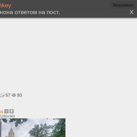
57
93
pg
 1280x960