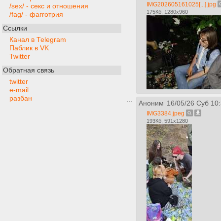
IMG202605161025[...].jpg
/sex/ - секс и отношения
175Кб, 1280x960
/fag/ - фагготрия
Ссылки
Канал в Telegram
Паблик в VK
Twitter
Обратная связь
twitter
e-mail
разбан
Аноним
16/05/26 Суб 10
IMG3384.jpeg
193Кб, 591x1280