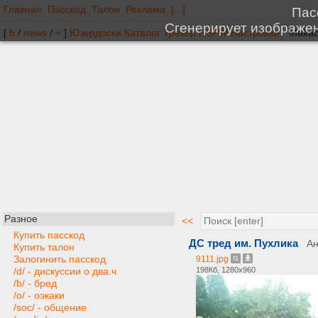
Главная
Пасскод
Талон
Реклама
[...]
[
b
/
news
/
+
]
Юзердоски
Каталог
Трекер
NSFW
Настройки
Разное
<<
Купить пасскод
ДС тред им. Пухлика
А
Купить талон
Залогинить пасскод
9111.jpg
198Кб, 1280x960
/d/ - дискуссии о два.ч
/b/ - бред
/o/ - оэкаки
/soc/ - общение