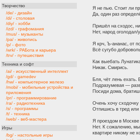
Творчество
Я не пью. Стоит ли п
/de/ - дизайн
Да, один раз определ
/di/ - столовая
/diy/ - хобби
Пришёл на сходос, ни
/izd/ - графомания
Нет, народ оголодал/
/mus/ - музыканты
/pa/ - живопись
Я крч, Ъ-ананас, от п
/p/ - фото
Всё сугубо доброволь
/wrk/ - РАБота и карьера
/trv/ - путешествия
Как выебать Лунатик
Техника и софт
Никак. Смирись.
/ai/ - искусственный интеллект
/gd/ - gamedev
Бля, чёт лень ехать.
/hw/ - компьютерное железо
Подразумевая — разв
/mobi/ - мобильные устройства и
Посиди дома, братиш,
приложения
/pr/ - программирование
Очень хочу сходочку 
/ra/ - радиотехника
/s/ - программы
Отпишись в тред или
/t/ - техника
/web/ - веб-мастера
Я проездом в Москве 
Нет. К сожалению, мы
Игры
квартире никому не х
/bg/ - настольные игры