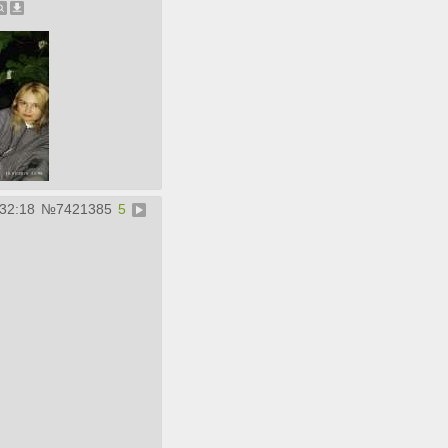
:32:18
№
7421385
5