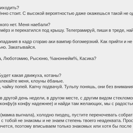
риходить?
ённо стоит. С высокой вероятностью даже окажешься такой не о
кого нет. Меня наебали?
умёрз и перекатился под крышу. Телеграмируй, пиши в треде, на
опадания в кадр сгораю аки вампир богомерзкий. Как прийти и н
но. Закатывайся.
а, Люботомию, Рысюню, %аноннейм%, Касика?
 Будет какая движуха, котаны?
лекайте меня, клоуны ёбаные.
 чайку попей. Капчу подвачуй. Тульпу поняшь, они без внимания
в другой день недели, в другом месте, с другим видом стекломо
 конфу(в конфу надежнее) и найди там желающих, мы с радость
(мамка выгнала), холодно пиздец, пустите переночевать собрат
 с тобой не знакомы и не знаем степень твоего неадеквата. Пр
очется, поэтому вписываем только знакомых или хотя бы после 