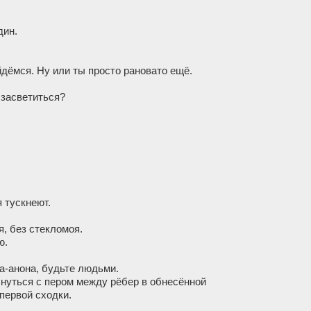
дин.
йдёмся. Ну или ты просто рановато ещё.
е засветиться?
 тускнеют.
я, без стекломоя.
ю.
а-анона, будьте людьми.
оснуться с пером между рёбер в обнесённой
первой сходки.