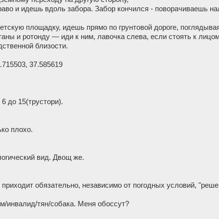
аво и идешь вдоль забора. Забор кончился - поворачиваешь на
етскую площадку, идешь прямо по грунтовой дороге, поглядывая
аны и ротонду — иди к ним, лавочка слева, если стоять к лицо
дственной близости.
.715503, 37.585619
:
6 до 15(трустори).
ько плохо.
огический вид. Двощ же.
ь приходит обязательно, независимо от погодных условий, "реше
м/инвалид/тян/собака. Меня обоссут?