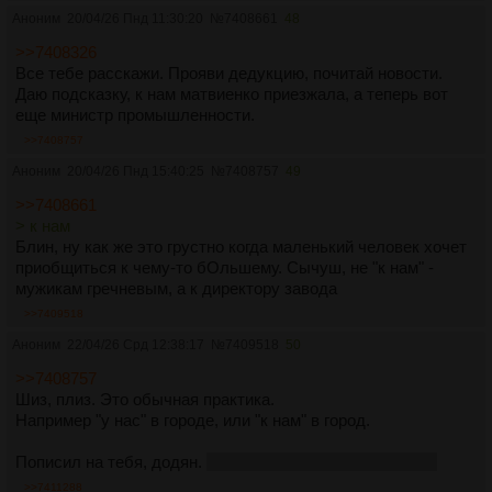
Аноним
20/04/26 Пнд 11:30:20
№
7408661
48
>>7408326
Все тебе расскажи. Прояви дедукцию, почитай новости.
Даю подсказку, к нам матвиенко приезжала, а теперь вот
еще министр промышленности.
>>7408757
Аноним
20/04/26 Пнд 15:40:25
№
7408757
49
>>7408661
> к нам
Блин, ну как же это грустно когда маленький человек хочет
приобщиться к чему-то бОльшему. Сычуш, не "к нам" -
мужикам гречневым, а к директору завода
>>7409518
Аноним
22/04/26 Срд 12:38:17
№
7409518
50
>>7408757
Шиз, плиз. Это обычная практика.
Например "у нас" в городе, или "к нам" в город.
Пописил на тебя, додян.
но с уважением, как к земляку
>>7411288