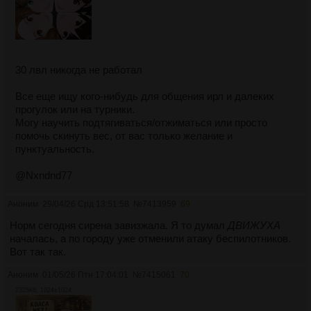
30 лвл никогда не работал
Все еще ищу кого-нибудь для общения ирл и далеких
прогулок или на турники.
Могу научить подтягиваться/отжиматься или просто
помочь скинуть вес, от вас только желание и
пунктуальность.
@Nxndnd77
Аноним
29/04/26 Срд 13:51:58
№
7413959
69
Норм сегодня сирена завизжала. Я то думал
ДВИЖУХА
началась, а по городу уже отменили атаку беспилотников.
Вот так так.
Аноним
01/05/26 Птн 17:04:01
№
7415061
70
2325Кб, 1024x1024