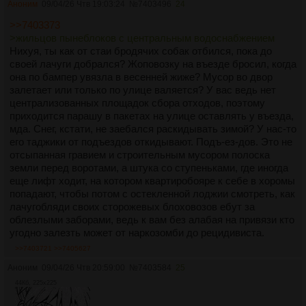
Аноним
09/04/26 Чтв 19:03:24
№
7403496
24
>>7403373
>жильцов пынеблоков с центральным водоснабжением
Нихуя, ты как от стаи бродячих собак отбился, пока до
своей лачуги добрался? Жоповозку на въезде бросил, когда
она по бампер увязла в весенней жиже? Мусор во двор
залетает или только по улице валяется? У вас ведь нет
централизованных площадок сбора отходов, поэтому
приходится парашу в пакетах на улице оставлять у въезда,
мда. Снег, кстати, не заебался раскидывать зимой? У нас-то
его таджики от подъездов откидывают. Подъ-ез-дов. Это не
отсыпанная гравием и строительным мусором полоска
земли перед воротами, а штука со ступеньками, где иногда
еще лифт ходит, на котором квартиробояре к себе в хоромы
попадают, чтобы потом с остекленной лоджии смотреть, как
лачугобляди своих сторожевых блоховозов ебут за
облезлыми заборами, ведь к вам без алабая на привязи кто
угодно залезть может от наркозомби до рецидивиста.
>>7403721
>>7405627
Аноним
09/04/26 Чтв 20:59:00
№
7403584
25
44Кб, 225x225