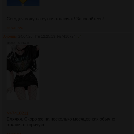
Cегодня воду на сутки отключат! Запасайтесь!
>>7410724
Аноним
24/04/26 Птн 12:25:13
№
7410724
54
1113Кб, 850x1420
>>7410211
Бляяяя. Скоро же на несколько месяцев как обычно
отключат горячую
>>7410937