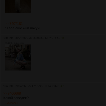
>>7407181
Я все еще жив нахуй
Аноним
18/04/26 Суб 16:56:51
№
7407661
46
1549Кб, 1024x1024
Аноним
19/04/26 Вск 17:05:45
№
7408326
47
>>7406668
Какой заводик?
>>7408661