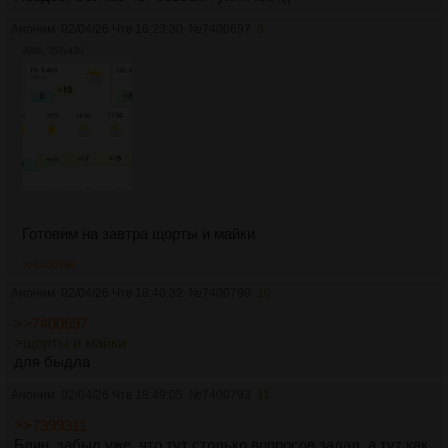
Аноним
02/04/26 Чтв 16:23:30
№
7400697
9
20Кб, 357x430
Готовим на завтра щорты и майки
>>7400790
Аноним
02/04/26 Чтв 18:40:32
№
7400790
10
>>7400697
>щорты и майки
для быдла
Аноним
02/04/26 Чтв 18:49:05
№
7400793
11
>>7399311
Блин, забыл уже, что тут столько вопросов задал, а тут как