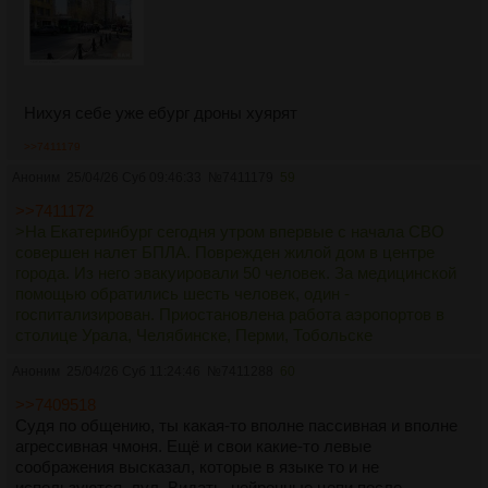
Нихуя себе уже ебург дроны хуярят
>>7411179
Аноним
25/04/26 Суб 09:46:33
№
7411179
59
>>7411172
>На Екатеринбург сегодня утром впервые с начала СВО
совершен налет БПЛА. Поврежден жилой дом в центре
города. Из него эвакуировали 50 человек. За медицинской
помощью обратились шесть человек, один -
госпитализирован. Приостановлена работа аэропортов в
столице Урала, Челябинске, Перми, Тобольске
Аноним
25/04/26 Суб 11:24:46
№
7411288
60
>>7409518
Судя по общению, ты какая-то вполне пассивная и вполне
агрессивная чмоня. Ещё и свои какие-то левые
соображения высказал, которые в языке то и не
используются, лул. Видать, нейронные цепи после