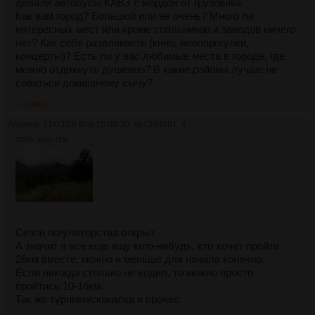
делали автобусы КАВЗ с мордой от грузовика.
Как вам город? Большой или не очень? Много ли
интересных мест или кроме спальников и заводов ничего
нет? Как себя развлекаете (кино, велопрогулки,
концерты)? Есть ли у вас любимые места в городе, где
можно отдохнуть душевно? В какие районы лучше не
соваться домашнему сычу?
>>7399311
Аноним
31/03/26 Втр 15:08:30
№
7399281
4
933Кб, 2048x1536
Сезон погуляторства открыт.
А значит я все еще ищу кого-нибудь, кто хочет пройти
26км вместе, можно и меньше для начала конечно.
Если никогда столько не ходил, то можно просто
пройтись 10-16км.
Так же турники/скакалка и прочее.