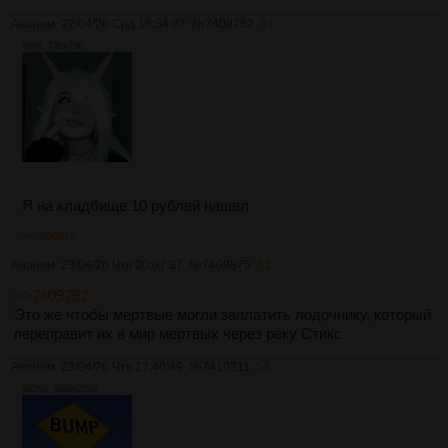
Аноним
22/04/26 Срд 18:34:07
№
7409752
51
59Кб, 736x736
Я на кладбище 10 рублей нашел
>>7409875
Аноним
23/04/26 Чтв 00:07:37
№
7409875
52
>>7409752
Это же чтобы мертвые могли заплатить лодочнику, который
переправит их в мир мертвых через реку Стикс
Аноним
23/04/26 Чтв 17:40:49
№
7410211
53
492Кб, 3889x2560