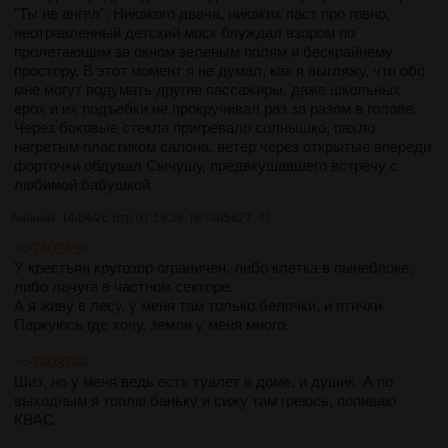
чего я начал орать, потому что щас подумал что он утонет в
"Ты не ангел". Никакого двача, никаких паст про говно,
ней каак мать Самбоя. Ну вообще он вн ейу тонул, только
неотравленный детский моск блуждал взором по
она ему помогла.Спойлеры к хуйне.Показать текст
пролетающим за окном зеленым полям и бескрайнему
полностью
простору. В этот момент я не думал, как я выгляжу, что обо
мне могут подумать другие пассажиры, даже школьных
ерох и их подъебки не прокручивал раз за разом в голове.
Через боковые стекла пригревало солнышко, пахло
нагретым пластиком салона, ветер через открытые впереди
форточки обдувал Сычушу, предвкушавшего встречу с
любимой бабушкой.
Аноним
14/04/26 Втр 07:19:38
№
7405627
41
>>7403496
У крестьян кругозор ограничен, либо клетка в пынеблоке,
либо лачуга в частном секторе.
А я живу в лесу, у меня там только белочки, и птички.
Паркуюсь где хочу, земли у меня много.
>>7403744
Шиз, но у меня ведь есть туалет в доме, и душик. А по
выходным я топлю баньку и сижу там греюсь, попиваю
КВАС.