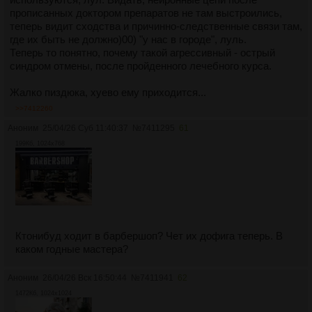
прописанных доктором препаратов не там выстроились,
теперь видит сходства и причинно-следственные связи там,
где их быть не должно)00) "у нас в городе", луль.
Теперь то понятно, почему такой агрессивный - острый
синдром отмены, после пройденного лечебного курса.
Жалко пиздюка, хуево ему приходится...
>>7412260
Аноним
25/04/26 Суб 11:40:37
№
7411295
61
199Кб, 1024x768
Ктонибуд ходит в барбершоп? Чет их дофига теперь. В
каком годные мастера?
Аноним
26/04/26 Вск 16:50:44
№
7411941
62
1472Кб, 1024x1024