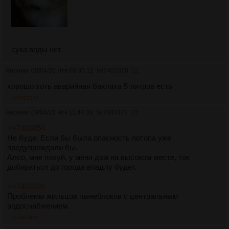
сука воды нет
Аноним
09/04/26 Чтв 06:35:12
№
7403328
22
хорошо хоть аварийная баклаха 5 литров есть
>>7403373
Аноним
09/04/26 Чтв 11:44:39
№
7403373
23
>>7403054
Не буде. Если бы была опасность потопа уже
предупреждали бы.
Алсо, мне похуй, у меня дом на высоком месте, ток
добираться до города впадлу будет.
>>7403328
Проблемы жильцов пынеблоков с центральным
водоснабжением.
>>7403496