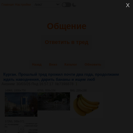
Главная
Настройки
Общение
Ответить в тред
Назад
Вниз
Каталог
Обновить
Курган. Прошлый тред прожил почти два года, продолжаем
ждать наводнения, дарить бананы и ищем люб
Аноним
30/03/26 Пнд 16:57:17
№
7398878
1
149Кб, 1000x750
97Кб, 600x334
6Кб, 255x198
172Кб, 349x371