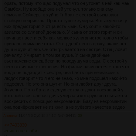
орать, потому что щас подумал что он утонет в ней как маь
Самбоя. Ну вообще онв ней утонул, только она ему
помогла.Сойлеры к хуйне.Гг брат с сестрой вызывают
стойкую неприязнь. Просто тупые зумеры. Вот ахуенная у
них предыстория.У отца есть ыын. Он ухоит к какой-то
азиатке со сллепой дочерью. У сына от этого горит и он
начинает вести себя как мелкое хулиганистое говно чтобы
привлчь внимание отца. Отец дерёт его в сраку, включает
душ и хуячит его. Он отыгрывается на сестре. Отец ловит
рачеллу. Умирает в том же душе. У сына двойные
вьетнамские флешбеки по поводушума воды. С сестрой у
него отличные отношения. Но фильм начинается с того что
когда он подходит к сестре, она блять при незнакомых
людях говорит что я его не знаю, ко мне подошёл какой-то
педофил. Но это она шутит. Но они любят друг друга.
Ахуенно. Пото брта и сдепую сетру отдают поехавшей у
которой своя слепая дочь умерла и которую она пытается
воскресить с помощью некромантии. Базу из некромантии
она подчёркивает не из книг ,а из хуёвого качества видео
похожегон а порно асфиксией. Суть ритуала. Вселяешь в
Аноним
11/04/26 Суб 15:24:12
№
7404411
38
тело демона которого эт дегенераты почему-то принимают
за ангела, даёшь ему покушать ртуп того кого хочешь
>>7403830
воскресить. А потом демон выблёвывает душв в виде
>никто не любит
поносной жижм в ро другому трупу и тот воскресает.И вот