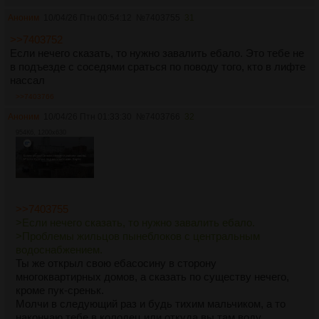
Аноним
10/04/26 Птн 00:54:12
№
7403755
31
>>7403752
Если нечего сказать, то нужно завалить ебало. Это тебе не
в подъезде с соседями сраться по поводу того, кто в лифте
нассал
>>7403766
Аноним
10/04/26 Птн 01:33:30
№
7403766
32
954Кб, 1200x630
>>7403755
>Если нечего сказать, то нужно завалить ебало.
>Проблемы жильцов пынеблоков с центральным
водоснабжением.
Ты же открыл свою ебасосину в сторону
многоквартирных домов, а сказать по существу нечего,
кроме пук-среньк.
Молчи в следующий раз и будь тихим мальчиком, а то
накончаю тебе в колодец или откуда вы там воду