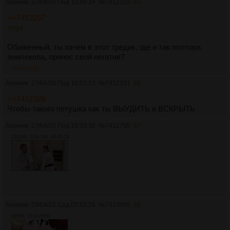
Аноним
27/04/26 Пнд 10:48:24
№
7412328
65
>>7412267
>пук
Обиженный, ты зачем в этот тредик, где и так полтора
землекопа, принес свой негатив?
>>7412331
Аноним
27/04/26 Пнд 10:51:13
№
7412331
66
>>7412328
Чтобы такого петушка как ты ВЫУДИТЬ и ВСКРЫТЬ
Аноним
27/04/26 Пнд 19:33:36
№
7412795
67
2352Кб, 528x288, 00:00:26
Аноним
29/04/26 Срд 07:53:56
№
7413655
68
643Кб, 2330x1650