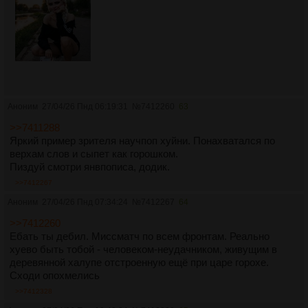
Аноним
27/04/26 Пнд 06:19:31
№
7412260
63
>>7411288
Яркий пример зрителя научпоп хуйни. Понахватался по
верхам слов и сыпет как горошком.
Пиздуй смотри янвпописа, додик.
>>7412267
Аноним
27/04/26 Пнд 07:34:24
№
7412267
64
>>7412260
Ебать ты дебил. Миссматч по всем фронтам. Реально
хуево быть тобой - человеком-неудачником, живущим в
деревянной халупе отстроенную ещё при царе горохе.
Сходи опохмелись
>>7412328