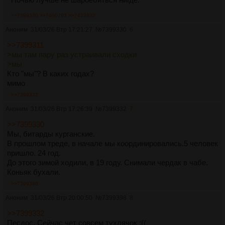
>>7399330
>>7400793
>>7422832
Аноним
31/03/26 Втр 17:21:27
№
7399330
6
>>7399311
>мы там пару раз устраивали сходки
>мы
Кто "мы"? В каких годах?
мимо
>>7399332
Аноним
31/03/26 Втр 17:26:39
№
7399332
7
>>7399330
Мы, битарды курганские.
В прошлом треде, в начале мы координировались.5 человек
пришло. 24 год.
До этого зимой ходили, в 19 году. Снимали чердак в чабе.
Коньяк бухали.
>>7399398
Аноним
31/03/26 Втр 20:00:50
№
7399398
8
>>7399332
Песдос. Сейчас чет совсем тухлячок :((