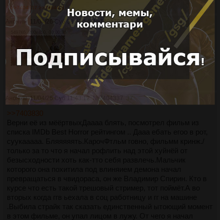
>>7404337
>>7404411
Аноним
11/04/26 Суб 08:41:54
№
7404289
36
5497Кб, 800x450, 00:00:36
Аноним
11/04/26 Суб 11:43:12
№
7404337
37
>>7403830
Верни её из мёёртвыхДаааа блять, посмотрел фильм из
списка IMDb Best Horror рейтингом .. Дааа ебать егоо в рот,
суукааааа. Бляяяяять.КарочФтльм говно, фильмм кринж./
только за то что я начал рофлить над этой хуйнёй от
безысходности хоть как-тто себя развлечь.Мальчик
которого она похитила под влиняием демона начал
превращаться в чвидораса, он же Владимир Спирин. Кто в
курсе что есть такой трешовый стример, тот поймёт.А во
вторых когда ггв ьехала в соц работницу и гг на машине
.Выбила страйк так сказать единственный ытоющий момент
в этом фильме, он упал лицом в лужу. От чего я начал