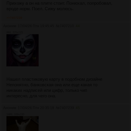
Прихожу а он на плите стоит. Понюхал, попробовал,
вроде норм. Поел. Сижу молюсь.
>>7407239
Аноним
17/04/26 Птн 19:45:45
№
7407210
44
9Кб, 225x225
Нашел пластиковую карту в подобном дизайне
Непонятно, банковская она или еще какая то
никаких надписей или цифр, только чип
интересно, для чего она.
Аноним
17/04/26 Птн 20:35:18
№
7407239
45
14Кб, 339x330