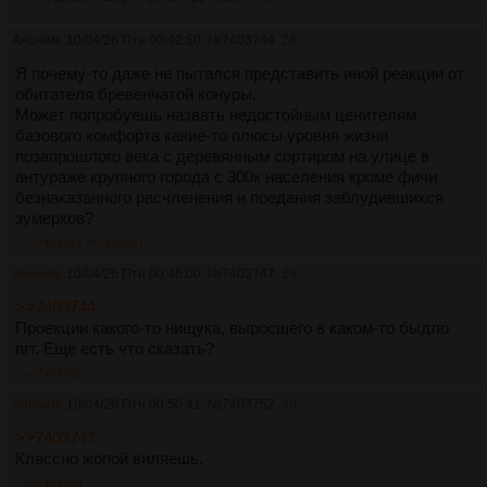
Аноним
10/04/26 Птн 00:42:50
№
7403744
28
Я почему-то даже не пытался представить иной реакции от
обитателя бревенчатой конуры.
Может попробуешь назвать недостойным ценителям
базового комфорта какие-то плюсы уровня жизни
позапрошлого века с деревянным сортиром на улице в
антураже крупного города с 300к населения кроме фичи
безнаказанного расчленения и поедания заблудившихся
зумерков?
>>7403747
>>7405627
Аноним
10/04/26 Птн 00:46:00
№
7403747
29
>>7403744
Проекции какого-то нищука, выросшего в каком-то быдло
пгт. Ещё есть что сказать?
>>7403752
Аноним
10/04/26 Птн 00:50:41
№
7403752
30
>>7403747
Классно жопой виляешь.
>>7403755