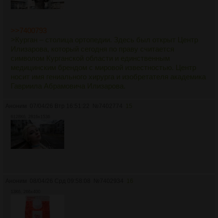
>>7400793
>Курган – столица ортопедии. Здесь был открыт Центр
Илизарова, который сегодня по праву считается
символом Курганской области и единственным
медицинским брендом с мировой известностью. Центр
носит имя гениального хирурга и изобретателя академика
Гавриила Абрамовича Илизарова.
Аноним
07/04/26 Втр 16:51:22
№
7402774
15
6128Кб, 2816x1536
Аноним
08/04/26 Срд 09:58:08
№
7402934
16
13Кб, 266x400