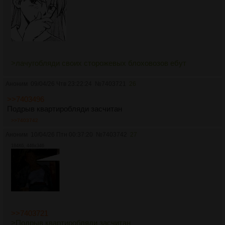
>лачугобляди своих сторожевых блоховозов ебут
Аноним
09/04/26 Чтв 23:22:24
№
7403721
26
>>7403496
Подрыв квартиробляди засчитан
>>7403742
Аноним
10/04/26 Птн 00:37:20
№
7403742
27
184Кб, 446x346
>>7403721
>Подрыв квартиробляди засчитан