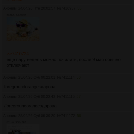
Аноним
24/04/26 Птн 20:02:57
№
7410937
55
546Кб, 633x465
>>7410724
еще пару недель можно почилить, после 9 мая обычно
отключают
Аноним
25/04/26 Суб 00:22:01
№
7411114
56
foregroundorangeздарова
Аноним
25/04/26 Суб 00:22:42
№
7411115
57
/foregroundorangeздарова
Аноним
25/04/26 Суб 09:39:20
№
7411172
58
811Кб, 938x797