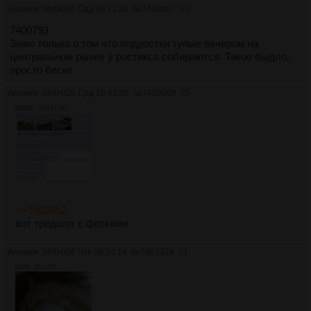
Аноним
08/04/26 Срд 16:11:20
№
7403057
19
7400793
Знаю только о том что подростки тупые вечером на
центральном рынке у ростикса собираются. Такое быдло,
просто бесит
Аноним
08/04/26 Срд 16:43:08
№
7403068
20
488Кб, 1582x1397
>>7403052
вот тредшот с фотками
Аноним
09/04/26 Чтв 06:24:14
№
7403324
21
34Кб, 351x351