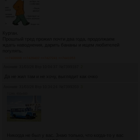
Курган.
Прошлый тред прожил почти два года, продолжаем
ждать наводнения, дарить бананы и ищем любителей
погулять.
>>7406668
>>7426402
>>7427241
>>7441053
Аноним
31/03/26 Втр 10:04:37
№
7399187
2
Да не жил там и не хочу, выглядит как очко
Аноним
31/03/26 Втр 10:34:24
№
7399203
3
712Кб, 800x600
Никогда не был у вас. Знаю только, что когда-то у вас