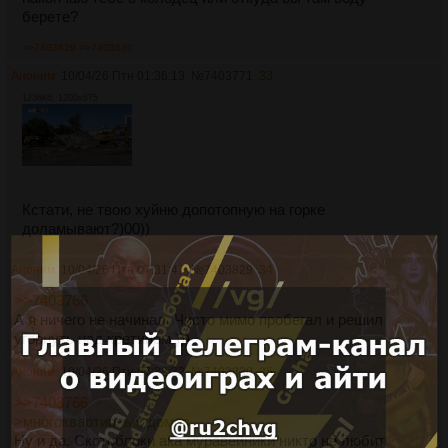
берете?
>>7403829
>>7403830
Аноним
10/04/26 Птн 01:36:13
№
7403771
33
1236Кб, 1200x675
Кстати, не твою хуйню допотопную на горке
доламывают?)00))
Аноним
10/04/26 Птн 07:31:47
№
7403829
34
>>7403766
А я ничего не начинал. Чисто мимо пробегал и решил
угорнуть над кретином )))
Аноним
10/04/26 Птн 07:33:22
№
7403830
35
>>7403766
>многоквартирных домов
Ну и да. Скотоблоки ака муравейники никто не любит