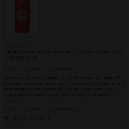
>>7400793
Молоко зауралья из метрополиса - это единственное, что
приходит на ум
Аноним
08/04/26 Срд 16:07:47
№
7403052
17
Тут анон писал что в 24 году было 5 человек, но никаких 5
человек не было, если только в группе в тг, а так приходило
максимум 4 человека зимой. Остальных как таковых не
было. Либо вы какую то другую тусовку устраивали.
>>7403068
Аноним
08/04/26 Срд 16:08:31
№
7403054
18
Че про потоп думаете?
>>7403373