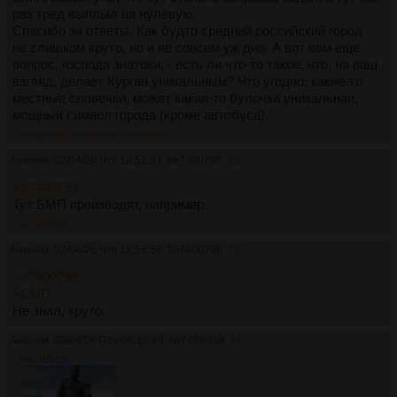
раз тред выплыл на нулевую.
Спасибо за ответы. Как будто средний российский город -
не слишком круто, но и не совсем уж дно. А вот вам еще
вопрос, господа знатоки, - есть ли что-то такое, что, на ваш
взгляд, делает Курган уникальным? Что угодно: какие-то
местные словечки, может какая-то булочка уникальная,
мощный символ города (кроме автобуса).
>>7400795
>>7401039
>>7402934
Аноним
02/04/26 Чтв 18:51:34
№
7400795
12
>>7400793
Тут БМП производят, например.
>>7400796
Аноним
02/04/26 Чтв 18:56:56
№
7400796
13
>>7400795
>БМП
Не знал, круто.
Аноним
03/04/26 Птн 06:18:49
№
7401039
14
8Кб, 318x159