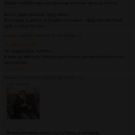
Выше любителям скотоблоков отвечал не я, если что.
Алсо, заметили как тред ожил.
Воистину, у двача есть два союзника - тред про частный
дом, и тред про еот.
Аноним
16/04/26 Чтв 14:05:33
№
7406668
42
>>7398878 (OP)
Че замолчали, котятки.
К нам на заводик сегодня делегация целая приезжала на
экскурсию.
>>7408326
Аноним
17/04/26 Птн 18:51:55
№
7407181
43
211Кб, 1080x1080
Вчера вечером забыл суп убрать в холодос.