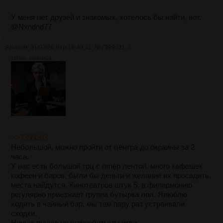
У меня нет друзей и знакомых, хотелось бы найти, вот.
@Nxndnd77
Аноним
31/03/26 Втр 16:40:41
№
7399311
5
1276Кб, 1024x1024
>>7399203
Небольшой, можно пройти от центра до окраины за 2
часа.
У нас есть большой трц с гипер лентой, много кафешек
кофеен и баров, были бы деньги и желание их просадить,
места найдутся. Кинотеатров штук 5, в филармонию
регулярно приезжает группа бутырка лол. Ялюблю
ходить в чайный бар, мы там пару раз устраивали
сходки.
Ночью лучше не шароебиться нигде.