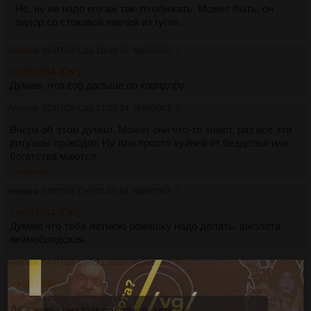
Не, ну не надо его аж так-то обижать. Может быть, он
пидор со стоковой пикчей из гугля.
Аноним
01/07/26 Срд 10:48:42
№
884992
5
>>884944 (OP)
Думаю, что zog дальше по коридору.
Аноним
01/07/26 Срд 17:25:24
№
885001
6
Вчера об этом думал. Может они что-то знают, раз все эти
ритуалы проводят. Ну или просто хуйней от безделья или
богатства маются
>>885124
Аноним
04/07/26 Суб 04:41:18
№
885082
7
>>884944 (OP)
Думаю что тебе летнюю ромашку надо делать, школота
неймоблядская.
Аноним
04/07/26 Суб 21:32:37
№
885124
8
>>884986
>>885001
Да в жопы они там долбятся, зетс ол.