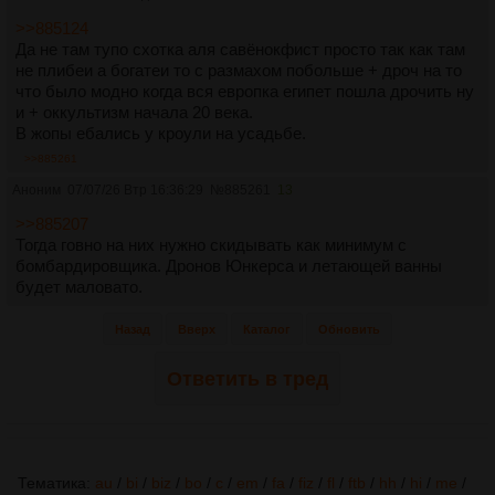
>>885124
Да не там тупо схотка аля савёнокфист просто так как там
не плибеи а богатеи то с размахом побольше + дроч на то
что было модно когда вся европка египет пошла дрочить ну
и + оккультизм начала 20 века.
В жопы ебались у кроули на усадьбе.
>>885261
Аноним
07/07/26 Втр 16:36:29
№
885261
13
>>885207
Тогда говно на них нужно скидывать как минимум с
бомбардировщика. Дронов Юнкерса и летающей ванны
будет маловато.
Назад
Вверх
Каталог
Обновить
Ответить в тред
Тематика:
au
/
bi
/
biz
/
bo
/
c
/
em
/
fa
/
fiz
/
fl
/
ftb
/
hh
/
hi
/
me
/