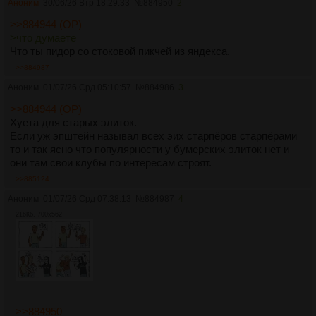
Аноним
30/06/26 Втр 18:29:33
№
884950
2
>>884944 (OP)
>что думаете
Что ты пидор со стоковой пикчей из яндекса.
>>884987
Аноним
01/07/26 Срд 05:10:57
№
884986
3
>>884944 (OP)
Хуета для старых элиток.
Если уж эпштейн называл всех эих старпёров старпёрами
то и так ясно что популярности у бумерских элиток нет и
они там свои клубы по интересам строят.
>>885124
Аноним
01/07/26 Срд 07:38:13
№
884987
4
216Кб, 700x562
>>884950