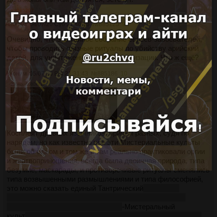
>>885207
Аноним
04/07/26 Суб 21:46:13
№
885125
9
Очевидно, что это тайное собрание евреев-завоевателей,
чтобы проводить грязные ритуалы по убийству арийский
детей, для уничтожения нашей цивилизации. Что ж ещё?
Аноним
05/07/26 Вск 21:31:43
№
885186
10
290Кб, 1080x719
84Кб, 1024x683
Косплеят древних язычников, причем разных, судя по
нарядам, но как известно все эти Мистериальные культы
были об одном и том же и там реально практиковали оргии
и жертвоприношения, всегда была двоичная природа, типа
безумие, маскарады, и противоречивые ритуалы сменялись
типа возвышенными размышлениями и типа философией,
это можно сказать единый Тантрический
то что щас
представляет из себя Тантра не то же самое, что она
изначально из себя представляла
-Мистеральный
культ
реально есть буквально одинаковый миф про Анат -