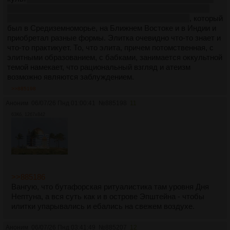
Кали и Шиву - Баала, где один и тот же сюжет, но разные
имена, связь их предполагали еще в прошлом веке
, который
был в Средиземноморье, на Ближнем Востоке и в Индии и
приобретал разные формы. Элитка очевидно что-то знает и
что-то практикует. То, что элита, причем потомственная, с
элитными образованием, с бабками, занимается оккультной
темой намекает, что рациональный взгляд и атеизм
возможно являются заблуждением.
>>885198
Аноним
06/07/26 Пнд 01:00:41
№
885198
11
63Кб, 1267x842
>>885186
Вангую, что бутафорская ритуалистика там уровня Дня
Нептуна, а вся суть как и в острове Эпштейна - чтобы
илитки упарывались и ебались на свежем воздухе.
Аноним
06/07/26 Пнд 03:41:49
№
885207
12