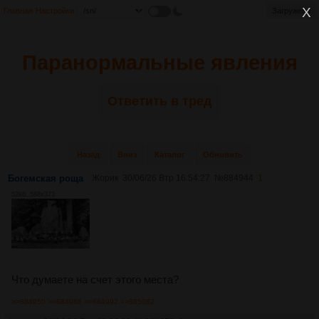
Главная
Настройки
Загружено
Паранормальные явления
Ответить в тред
Назад
Вниз
Каталог
Обновить
Богемская роща
Жорик
30/06/26 Втр 16:54:27
№
884944
1
52Кб, 588x373
Что думаете на счет этого места?
>>884950
>>884986
>>884992
>>885082