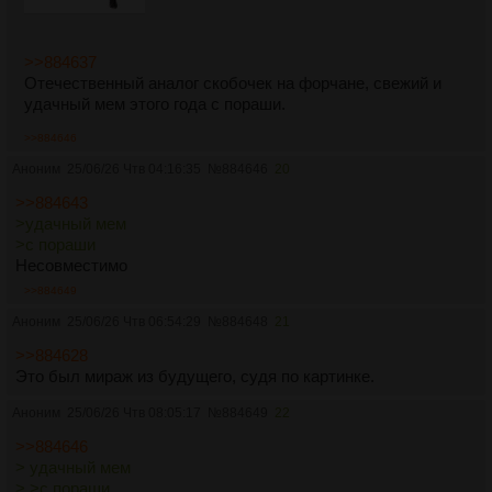
>>884637
Отечественный аналог скобочек на форчане, свежий и
удачный мем этого года с пораши.
>>884646
Аноним
25/06/26 Чтв 04:16:35
№
884646
20
>>884643
>удачный мем
>с пораши
Несовместимо
>>884649
Аноним
25/06/26 Чтв 06:54:29
№
884648
21
>>884628
Это был мираж из будущего, судя по картинке.
Аноним
25/06/26 Чтв 08:05:17
№
884649
22
>>884646
> удачный мем
> >с пораши