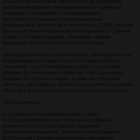
объектов, обозначаемых как UFO/UAP. За прошедшие
десятилетия феномен эволюционировал от единичных
визуальных наблюдений к подтверждённым
многоканальным данным: радиолокационным,
инфракрасным, оптическим и спутниковым. К 2026 году сам
факт существования феномена не оспаривается. Спорным
остаётся его происхождение, назначение и режим
взаимодействия с человеческой цивилизацией.
Наблюдаемые объекты демонстрируют характеристики, не
укладывающиеся в рамки известных аэрокосмических
технологий: отсутствие видимых средств тяги, резкие
манёвры без инерционных эффектов, переходы между
средами без тепловых следов, а также нестабильные
сигнатуры. Достоверных признаков принадлежности данных
объектов к арсеналам известных государств не выявлено.
Рабочие гипотезы
1. Экзогенное технологическое присутствие
НЛО рассматриваются как технические аппараты
нечеловеческого происхождения, созданные
нечеловеческим разумом , внеземного происхождения,
действующие в режиме ограниченного наблюдения.