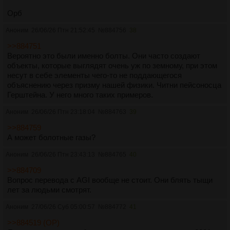
Орб
Аноним
26/06/26 Птн 21:52:45
№
884756
38
>>884751
Вероятно это были именно болты. Они часто создают
объекты, которые выглядят очень уж по земному, при этом
несут в себе элементы чего-то не поддающегося
объяснению через призму нашей физики. Читни пейсоносца
Герштейна. У него много таких примеров.
Аноним
26/06/26 Птн 23:18:04
№
884763
39
>>884759
А может болотные газы?
Аноним
26/06/26 Птн 23:43:13
№
884765
40
>>884709
Вопрос перевода с AGI вообще не стоит. Они блять тыщи
лет за людьми смотрят.
Аноним
27/06/26 Суб 05:00:57
№
884772
41
>>884519 (OP)