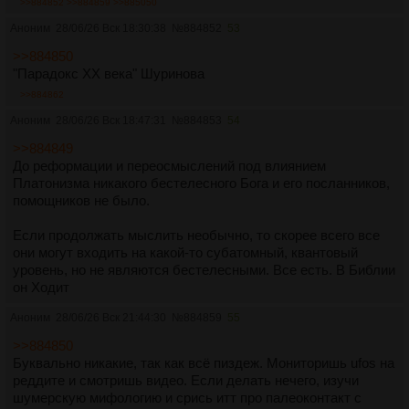
>>884852
>>884859
>>885050
Аноним
28/06/26 Вск 18:30:38
№
884852
53
>>884850
"Парадокс ХХ века" Шуринова
>>884862
Аноним
28/06/26 Вск 18:47:31
№
884853
54
>>884849
До реформации и переосмыслений под влиянием
Платонизма никакого бестелесного Бога и его посланников,
помощников не было.
Если продолжать мыслить необычно, то скорее всего все
они могут входить на какой-то субатомный, квантовый
уровень, но не являются бестелесными. Все есть. В Библии
он Ходит
Аноним
28/06/26 Вск 21:44:30
№
884859
55
>>884850
Буквально никакие, так как всё пиздеж. Мониторишь ufos на
реддите и смотришь видео. Если делать нечего, изучи
шумерскую мифологию и срись итт про палеоконтакт с