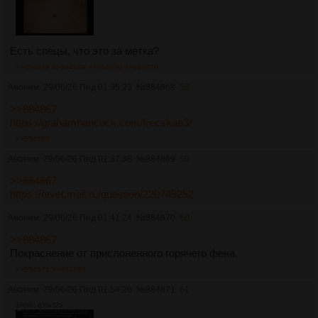
Есть спецы, что это за метка?
>>884868
>>884869
>>884870
>>884930
Аноним
29/06/26 Пнд 01:35:23
№
884868
58
>>884867
https://grahamhancock.com/frecskae3/
>>884898
Аноним
29/06/26 Пнд 01:37:38
№
884869
59
>>884867
https://otvet.mail.ru/question/220749252
Аноним
29/06/26 Пнд 01:41:24
№
884870
60
>>884867
Покраснение от прислоненного горячего фена.
>>884871
>>884898
Аноним
29/06/26 Пнд 01:54:26
№
884871
61
196Кб, 635x325