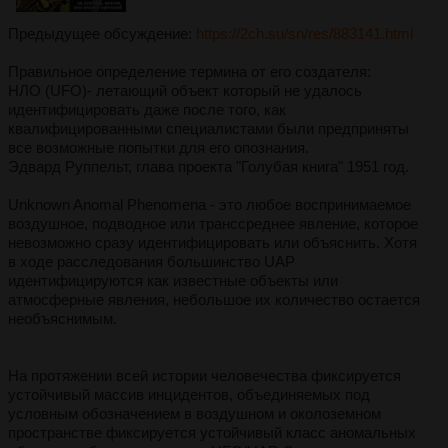
Предыдущее обсуждение:
https://2ch.su/sn/res/883141.html
Правильное определение термина от его создателя:
НЛО (UFO)- летающий объект который не удалось
идентифицировать даже после того, как
квалифицированными специалистами были предприняты
все возможные попытки для его опознания.
Эдвард Руппельт, глава проекта "Голубая книга" 1951 год.
Unknown Anomal Phenomena - это любое воспринимаемое
воздушное, подводное или транссреднее явление, которое
невозможно сразу идентифицировать или объяснить. Хотя
в ходе расследования большинство UAP
идентифицируются как известные объекты или
атмосферные явления, небольшое их количество остается
необъяснимым.
На протяжении всей истории человечества фиксируется
устойчивый массив инцидентов, объединяемых под
условным обозначением в воздушном и околоземном
пространстве фиксируется устойчивый класс аномальных