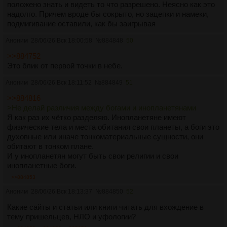
положено знать и видеть то что разрешено. Неясно как это
Скорее всего реальность это самая шизофреничный Нью
надолго. Причем вроде бы сокрыто, но зацепки и намеки,
Эйдж лор который можно было бы придумать и является
подмигивание оставили, как бы заигрывая
смесью старгейта, Вавилона 5 и DnD.
Аноним
28/06/26 Вск 18:00:58
№
884848
50
Технологичность прослеживается как и в Библии
(видение Иезикеля, полет на херувимах), так и в
>>884752
Индуизме(виманы) греческой религии (Гефест буквально
Это блик от первой точки в небе.
делавшей роботов)
Аноним
28/06/26 Вск 18:11:52
№
884849
51
>>884816
>Не делай различия между богами и инопланетянами
Я как раз их чётко разделяю. Инопланетяне имеют
физические тела и места обитания свои планеты, а боги это
духовные или иначе тонкоматериальные сущности, они
обитают в тонком плане.
И у инопланетян могут быть свои религии и свои
инопланетные боги.
>>884853
Аноним
28/06/26 Вск 18:13:37
№
884850
52
Какие сайты и статьи или книги читать для вхождение в
тему пришельцев, НЛО и уфологии?