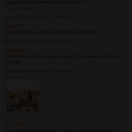
людей в виде человека Иисуса Христа?
>>884813
>>884816
Аноним
27/06/26 Суб 22:14:37
№
884812
46
>>884737
Ты чмо, питух и хуесос. Вспорхни на /по/рашу.
Аноним
27/06/26 Суб 23:31:00
№
884813
47
>>884806
Посмотри хотя бы звёздные врата. Половина вопросов
отпадёт.
Аноним
28/06/26 Вск 04:21:36
№
884816
48
105Кб, 800x795
>>884806
Не делай различий между богами и инопланетянами. В