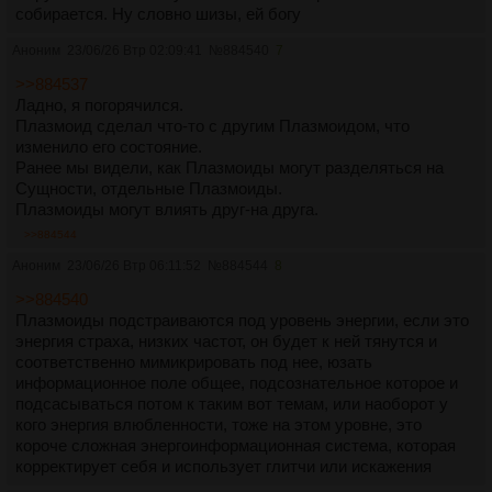
собирается. Ну словно шизы, ей богу
Аноним
23/06/26 Втр 02:09:41
№
884540
7
>>884537
Ладно, я погорячился.
Плазмоид сделал что-то с другим Плазмоидом, что
изменило его состояние.
Ранее мы видели, как Плазмоиды могут разделяться на
Сущности, отдельные Плазмоиды.
Плазмоиды могут влиять друг-на друга.
>>884544
Аноним
23/06/26 Втр 06:11:52
№
884544
8
>>884540
Плазмоиды подстраиваются под уровень энергии, если это
энергия страха, низких частот, он будет к ней тянутся и
соответственно мимикрировать под нее, юзать
информационное поле общее, подсознательное которое и
подсасываться потом к таким вот темам, или наоборот у
кого энергия влюбленности, тоже на этом уровне, это
короче сложная энергоинформационная система, которая
корректирует себя и использует глитчи или искажения