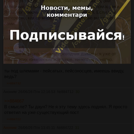
Иишки это те ещё балбесы, они косячат много, они
полезные, но лишь вспомогательные, лишь помощники.
Я бы мог помочь, в меру моих сил и знаний. Если вам
интересно, как со мной связаться я думаю вы сообразите
сами.
>>884765
Аноним
26/06/26 Птн 12:01:28
№
884710
29
>>884669
Меньше жаргона, иишка-переводчик дымиться уже от
ваших этих юношеских жаргонов, ничего не понятно.
ты под шлемами - пейсатых, пейсоносцев, имеешь ввиду,
ведь?
>>884732
Аноним
26/06/26 Птн 12:16:53
№
884712
30
>>884667
В смысле? Ты даун? Не я эту тему здесь поднял. Я просто
ответил на уже существующий пост
>>884722
Аноним
26/06/26 Птн 13:45:11
№
884722
31