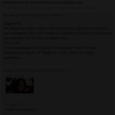
изменения в всем человеческом сообществе.
>>884709
>>884752
>>884755
>>884772
>>884938
>>886301
>>886653
Аноним
22/06/26 Пнд 23:11:45
№
884532
2
Здратути)
На Реддите видел: один Орб подлетел к другому и как-бы
дистанционно его чёто поделал (может посверлил невидимо
мысленно). После чего второй упал.
Что это?
У них межвидовая борьба? Или воюют тоже? Очень
интересное видео. В Реддите я нуб, вряд ли найду
оригинал.
>>884533
Аноним
22/06/26 Пнд 23:32:47
№
884533
3
108Кб, 1280x720
>>884532
Тебе показалось.