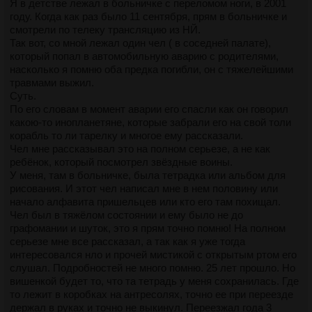
Я в детстве лежал в больничке с переломом ноги, в 2001
году. Когда как раз было 11 сентября, прям в больничке и
смотрели по телеку трансляцию из НЙ.
Так вот, со мной лежал один чел ( в соседней палате),
который попал в автомобильную аварию с родителями,
насколько я помню оба предка погибли, он с тяжелейшими
травмами выжил.
Суть.
По его словам в момент аварии его спасли как он говорил
какою-то инопланетяне, которые забрали его на свой толи
корабль то ли тарелку и многое ему рассказали.
Чел мне рассказывал это на полном серьезе, а не как
ребёнок, который посмотрел звёздные воины.
У меня, там в больничке, была тетрадка или альбом для
рисования. И этот чел написал мне в нем половину или
начало алфавита пришельцев или кто его там похищал.
Чел был в тяжёлом состоянии и ему было не до
графомании и шуток, это я прям точно помню! На полном
серьезе мне все рассказал, а так как я уже тогда
интересовался нло и прочей мистикой с открытым ртом его
слушал. Подробностей не много помню. 25 лет прошло. Но
вишенкой будет то, что та тетрадь у меня сохранилась. Где
то лежит в коробках на антресолях, точно ее при переезде
держал в руках и точно не выкинул. Переезжал года 3