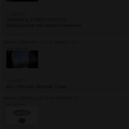
>>884576
ЗАТКНИСЬ ТУПОЙ ХУЕСОС!
Люди дальше тебя видят и понимают.
>>884578
Аноним
23/06/26 Втр 23:18:11
№
884578
14
199Кб, 4096x2304
>>884577
Да я тебя щас захуярю. Гнида.
Аноним
24/06/26 Срд 17:09:49
№
884628
15
16Кб, 1152x648