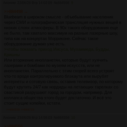
Аноним
23/06/26 Втр 14:02:09
№
884556
9
>>884498 →
Bluebeam в широком смысле - объебывание населения
через СМИ и голографическая трансляция нужных вещей в
низких слоях атмосферы. В 90х такого оборудования еще
не было, там хватало максимум на разные лазерные шоу,
типа как на концертах Морриконе. Сейчас такое
оборудование думаю уже есть.
>чтобы показать приход Иисуса, Мухаммеда, Будды,
Кришны
Или вторжение инопланетян, которые будут хуячить
лазерами и бомбами по музеям искусств, или не
инопланетян. Параллельно с этим скорей всего устроят
что-то вроде контролируемого блэкаута или вырубят
интернеты и сотовую связь, оставив телевизор, по которому
будут крутить 24/7 как нордиды на летающих тарелках со
свастикой разрушают город за городом, например. Для
коллапса общества этого будет достаточно. И всё это
стоит сущие копейки, кстати.
>>884558
>>884733
Аноним
23/06/26 Втр 14:58:03
№
884558
10
>>884556