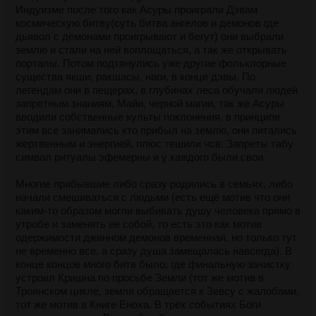
Индуизме после того как Асуры проиграли Дэвам
космическую битву(суть битва ангелов и демонов где
дьявол с демонами проигрывают и бегут) они выбрали
землю и стали на ней воплощаться, а так же открывать
порталы. Потом подтянулись уже другие фольклорные
существа якши, ракшасы, наги, в конце дэвы. По
легендам они в пещерах, в глубинах леса обучали людей
запретным знаниям, Майи, черной магии, так же Асуры
вводили собственные культы поклонения, в принципе
этим все занимались кто прибыл на землю, они питались
жертвенным и энергией, плюс тешили чсв. Запреты табу
символ ритуалы эфемерны и у каждого были свои
Многие прибывшие либо сразу родились в семьях, либо
начали смешиваться с людьми (есть ещё мотив что они
каким-то образом могли выбивать душу человека прямо в
утробе и заменять ее собой, то есть это как мотив
одержимости джинном демонов временная, но только тут
не временно все, а сразу душа замещалась навсегда). В
конце концов много битв было, где финальную зачистку
устроил Кришна по просьбе Земли (тот же мотив в
Троянском цикле, земля обращается к Зевсу с жалобами,
тот же мотив в Книге Еноха. В трёх событиях Боги