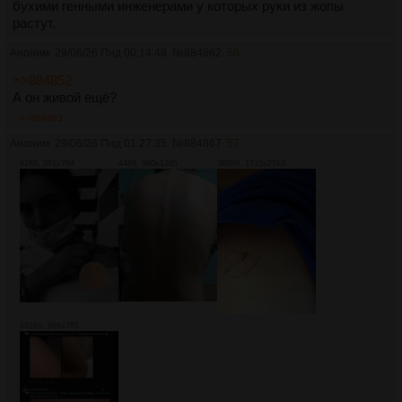
бухими генными инженерами у которых руки из жопы
растут.
Аноним
29/06/26 Пнд 00:14:48
№
884862
56
>>884852
А он живой ещё?
>>884893
Аноним
29/06/26 Пнд 01:27:35
№
884867
57
61Кб, 591x794
44Кб, 960x1285
368Кб, 1715x2513
482Кб, 668x785