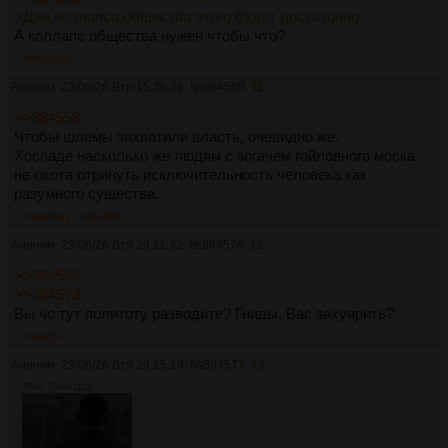
>Для коллапса общества этого будет достаточно.
А коллапс общества нужен чтобы что?
>>884560
Аноним
23/06/26 Втр 15:36:36
№
884560
11
>>884558
Чтобы шлемы захватили власть, очевидно же.
Хоспаде насколько же людям с зогачем гойловного моска
не охота отринуть исключительность человека как
разумного существа.
>>884633
>>884655
Аноним
23/06/26 Втр 23:11:32
№
884576
12
>>884566
>>884573
Вы чо тут политоту разводите? Гниды. Вас захуярить?
>>884577
Аноним
23/06/26 Втр 23:15:19
№
884577
13
35Кб, 2048x1152