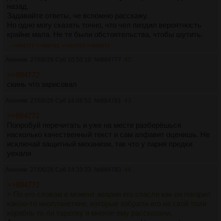
назад.
Задавайте ответы, че вспомню расскажу.
Но одно могу сказать точно, что чел пиздил вероятность
крайне мала. Не те были обстоятельства, чтобы шутить.
>>884777
>>884781
>>884783
>>885071
Аноним
27/06/26 Суб 10:50:10
№
884777
42
>>884772
скинь что зарисовал
Аноним
27/06/26 Суб 14:08:52
№
884781
43
>>884772
Попробуй перечитать и уже на месте разберёшься
насколько качественный текст и сам алфавит оценишь. Не
исключай защитный механизм, так что у парня предки
уехали
Аноним
27/06/26 Суб 14:33:33
№
884783
44
>>884772
> По его словам в момент аварии его спасли как он говорил
какою-то инопланетяне, которые забрали его на свой толи
корабль то ли тарелку и многое ему рассказали.