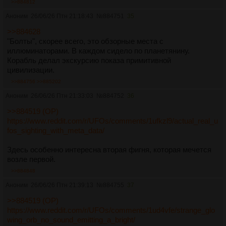
>>884812
Аноним
26/06/26 Птн 21:18:43
№
884751
35
>>884628
"Болты", скорее всего, это обзорные места с
иллюминаторами. В каждом сидело по планетянину.
Корабль делал экскурсию показа примитивной
цивилизации.
>>884756
>>885202
Аноним
26/06/26 Птн 21:33:03
№
884752
36
>>884519 (OP)
https://www.reddit.com/r/UFOs/comments/1ufkzl9/actual_real_u
fos_sighting_with_meta_data/
Здесь особенно интересна вторая фигня, которая мечется
возле первой.
>>884848
Аноним
26/06/26 Птн 21:39:13
№
884755
37
>>884519 (OP)
https://www.reddit.com/r/UFOs/comments/1ud4vfe/strange_glo
wing_orb_no_sound_emitting_a_bright/