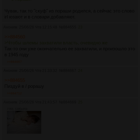
Чувак, так то "скуф" из пораши родился, а сейчас это слово
irl юзают и в словари добавляют.
Аноним
25/06/26 Чтв 12:15:48
№
884655
23
>>884560
>Чтобы шлемы захватили власть, очевидно же
Так-то они уже окончательно ее захватили, и произошло это
в 1945 году
>>884667
Аноним
25/06/26 Чтв 21:33:32
№
884667
24
>>884655
Пиздуй в / poрашу
>>884712
Аноним
25/06/26 Чтв 21:43:57
№
884669
25
77Кб, 1280x854