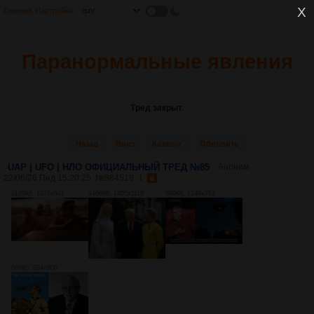
Главная
Настройки
Паранормальные явления
Тред закрыт.
Назад
Вниз
Каталог
Обновить
UAP | UFO | НЛО ОФИЦИАЛЬНЫЙ ТРЕД №85
Аноним
22/06/26 Пнд 15:20:25
№
884519
1
2109Кб, 1672x941
2466Кб, 1405x1119
599Кб, 1248x752
686Кб, 924x600