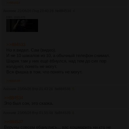
>>884534
Аноним
22/06/26 Пнд 23:40:28
№
884534
4
63Кб, 1168x478
>>884533
Но я видел. Сам (видео).
И не 10 шакалов из 10, а обычный телефон снимал.
Шарик там у них ещё ёбнулся, над тем до сих пор
колдуют, понять не могут.
Вся фишка в том, что понять не могут.
>>884538
Аноним
23/06/26 Втр 01:43:26
№
884538
5
>>884534
Это был сон, это сказка.
Аноним
23/06/26 Втр 01:55:48
№
884539
6
>>884537
Веруны совсем ебанулись... вас кошмарить ни кто не