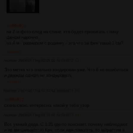
>>884870
на 2-м фото след на спине, кто будет прижигать спину
феном нарочно.
на 4-м - размером с родинку - это что за фен такой 1 см?
>>884952
Аноним
29/06/26 Пнд 02:15:10
№
884872
62
Это метка что анально зондирован уже. Что б не ошибиться
и дважды одного не зондировать
>>884873
Аноним
29/06/26 Пнд 02:32:43
№
884873
63
>>884872
скинь свою. интересно, какой у тебя узор
Аноним
29/06/26 Пнд 03:33:00
№
884877
64
Вот, умный дядя. С 1:21 где-то поясняет, почему наблюдают
и не вмешиваются) Крч, если нам помогать, то вырастем в