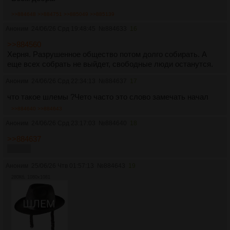
>>884648
>>884751
>>885049
>>885139
Аноним
24/06/26 Срд 19:48:45
№
884633
16
>>884560
Херня. Разрушенное общество потом долго собирать. А
еще всех собрать не выйдет, свободные люди останутся.
Аноним
24/06/26 Срд 22:34:13
№
884637
17
что такое шлемы ?Чето часто это слово замечать начал
>>884640
>>884643
Аноним
24/06/26 Срд 23:17:03
№
884640
18
>>884637
Евреи.
Аноним
25/06/26 Чтв 01:57:13
№
884643
19
280Кб, 1080x1081