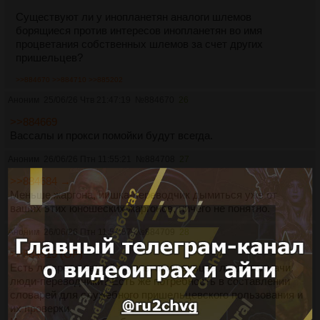
Существуют ли у инопланетян аналоги шлемов
борящиеся против интересов инопланетян во имя
процветания собственных шлемов за счет других
пришельцев?
>>884670
>>884710
>>885202
Аноним
25/06/26 Чтв 21:47:19
№
884670
26
>>884669
Вассалы и прокси помойки будут всегда.
Аноним
26/06/26 Птн 11:55:21
№
884708
27
>>884684 →
Меньше жаргона, иишка-переводчик дымиться уже от
ваших этих юношеских жаргонов, ничего не понятно.
Аноним
26/06/26 Птн 11:59:57
№
884709
28
>>884519 (OP)
Есть ли среди вашей группы пришельцев люди-толмачи,
люди-переводчики? Есть же потребность в составлении
словарей для служебного пришельцевского пользования и
их проверки.