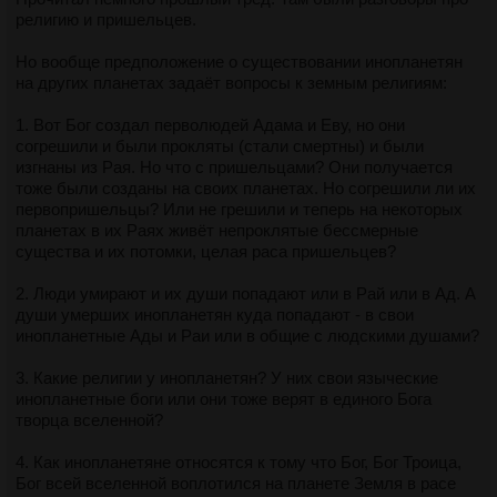
религию и пришельцев.
Но вообще предположение о существовании инопланетян
на других планетах задаёт вопросы к земным религиям:
1. Вот Бог создал перволюдей Адама и Еву, но они
согрешили и были прокляты (стали смертны) и были
изгнаны из Рая. Но что с пришельцами? Они получается
тоже были созданы на своих планетах. Но согрешили ли их
первопришельцы? Или не грешили и теперь на некоторых
планетах в их Раях живёт непроклятые бессмерные
существа и их потомки, целая раса пришельцев?
2. Люди умирают и их души попадают или в Рай или в Ад. А
души умерших инопланетян куда попадают - в свои
инопланетные Ады и Раи или в общие с людскими душами?
3. Какие религии у инопланетян? У них свои языческие
инопланетные боги или они тоже верят в единого Бога
творца вселенной?
4. Как инопланетяне относятся к тому что Бог, Бог Троица,
Бог всей вселенной воплотился на планете Земля в расе