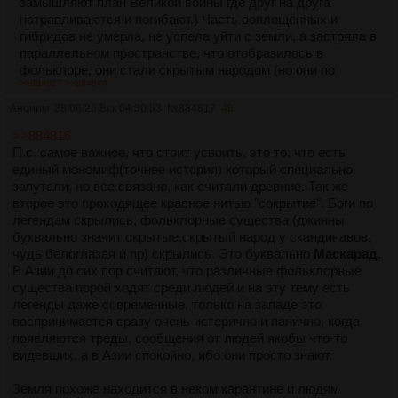
замышляют план Великой войны где друг на друга
натравливаются и погибают.) Часть воплощённых и
гибридов не умерла, не успела уйти с земли, а застряла в
параллельном пространстве, что отобразилось в
фольклоре, они стали скрытым народом (но они по
>>884817
>>884849
разному выглядят).
По легендам после Кришны, магия которую учили Асуры
Аноним
28/06/26 Вск 04:30:53
№
884817
49
и прочие просто перестала работать, Земля не
>>884816
отзывается на Мантры (а ведь отзывалась вне
П.с. самое важное, что стоит усвоить, это то, что есть
зависимости от поведения ), по сути Бог буквально ввел
единый мономиф(точнее история) который специально
какой-то патч на землю лол. Кстати Асуры ещё говорили
запутали, но все связано, как считали древние. Так же
что
все связанно с частотой и музыкой, видимо
второе это проходящее красное нитью "сокрытие". Боги по
шаманские ритуалы, Вакханалии и сама связь Кришны с
легендам скрылись, фольклорные существа (джинны
музыкой связаны с этим. Так же некоторые греки считали,
буквально значит скрытые,скрытый народ у скандинавов,
что все миростроение связано с музыкой божественной.
чудь белоглазая и пр) скрылись. Это буквально
Маскарад
.
Да и в библии ангелы постоянно поют вокруг бога. Сюда
В Азии до сих пор считают, что различные фольклорные
же всякие легенды как гиганты, демоны и пр могли
существа порой ходят среди людей и на эту тему есть
усыплять с помощью музыки напеваний или даже
легенды даже современные, только на западе это
передвигать горы как Орфей. Один/Вотан тоже
воспринимается сразу очень истерично и панично, когда
собственно владел поэзией и Словом. Ибо по легендам
появляются треды, сообщения от людей якобы что-то
Земля раньше буквально отзывалась, но лавочку
видевших, а в Азии спокойно, ибо они просто знают.
прикрыли похоже, ибо теперь Земля всегда советуется с
Вишну
Земля похоже находится в неком карантине и людям