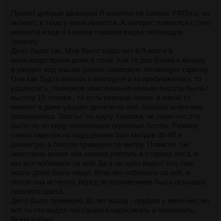
Привет добрые двачеры! Я конечно не сильно УФОлог, но
интерес к теме у меня имеется. А интерес появился с того
момента когда я своими глазами видел летающую
тарелку.
Дело было так. Мне было тогда лет 8-9 жил я в
многоквартирном доме в селе. Как то раз ближе к вечеру
я увидел над нашим домом зависшую летающую тарелку.
Она как будто висела в ввоздухе и то приближалась то
удалялась. Наверное максимально низкая высота была с
высоту 15 этажки , то есть реально низко, в какой то
момент я даже увидел детали на ней, больше всего мне
запомнились "болты" по кругу тарелки, не знаю что это
было но по виду напоминало огромные болты. Размер
самой тарелки по ощущениям был метров 30-40 в
диаметре, а болтов примерно по метру. Повисев так
некоторое время она начала улетать в сторону леса, и
мы все побежали за ней! Да я не один видел это, там
возле дома были люди. Итак мы побежали за ней, а
потом она исчезла, перед исчезновением была вспышка
красного цвета.
Дело было примерно 30 лет назад , пруфов у меня нет, но
вот то что видел постарался нарисовать и приложить.
Всем добра!