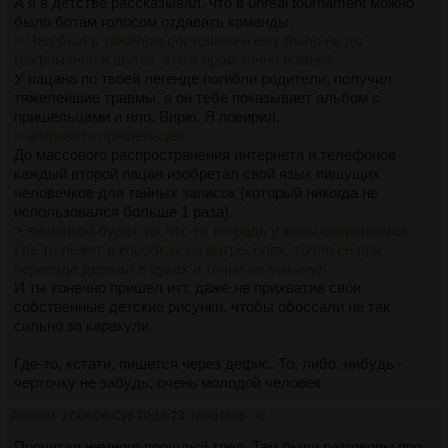
А я в детстве рассказывал, что в unreal tournament можно
было ботам голосом отдавать команды.
> Чел был в тяжёлом состоянии и ему было не до
графомании и шуток, это я прям точно помню!
У пацана по твоей легенде погибли родители, получил
тяжелейшие травмы, а он тебе показывает альбом с
пришельцами и нло. Вирю. Я повирил.
> алфавита пришельцев
До массового распространения интернета и телефонов
каждый второй пацан изобретал свой язык пишущих
человечков для тайных записок (который никогда не
использовался больше 1 раза).
> вишенкой будет то, что та тетрадь у меня сохранилась.
Где то лежит в коробках на антресолях, точно ее при
переезде держал в руках и точно не выкинул
И ты конечно пришел итт, даже не прихватив свои
собственные детские рисунки, чтобы обоссали не так
сильно за каракули.
Где-то, кстати, пишется через дефис. То, либо, нибудь -
черточку не забудь, очень молодой человек.
Аноним
27/06/26 Суб 20:13:23
№
884806
45
Прочитал немного прошлый тред. Там были разговоры про