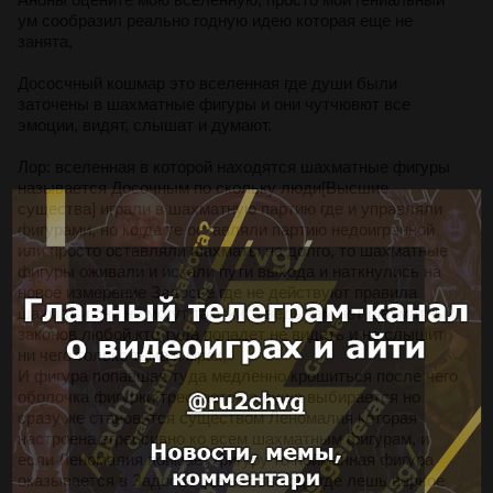
ум сообразил реально годную идею которая еще не
занята,
Дососчный кошмар это вселенная где души были
заточены в шахматные фигуры и они чутчювют все
эмоции, видят, слышат и думают.
Лор: вселенная в которой находятся шахматные фигуры
называется Досочным по скольку люди[Высшие
существа] играли в шахматную партию где и управляли
фигурами, но когда те оставляли партию недоигранной
или просто оставляли шахматы на долго, то шахматные
фигуры оживали и искали пути выхода и наткнулись на
новое измерение Задосье где не действуют правила
шахмат и они не могут там жить ведь там нет шахматных
законов любой кто туда попадет не видеть и не слышит
ни чего только тьма и мрак,
И фигура попавшая туда медленно крошиться после чего
оболочка фигурки трескается а душа выбирается но
сразу же становится существом Леномалия которая
настроена агрессивно ко всем шахматным фигурам, и
если Леномалия поймает фигуру то пойманная фигура
оказывается в Задосье где нет выхода где лешь верное