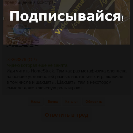
превращение в монстра.
>>263877
Аноним
05/07/26 Вск 19:01:59
№
263877
2
894Кб, 1280x720
>>263876 (OP)
>идею которая еще не занята
Иди читать HomeStuck. Там как раз метафизика слеплена
на основе условностей разных настольных игр, включая
в том числе и шахматы. Шахматы там в некотором
смысле даже ключевую роль играют.
Назад
Вверх
Каталог
Обновить
Ответить в тред