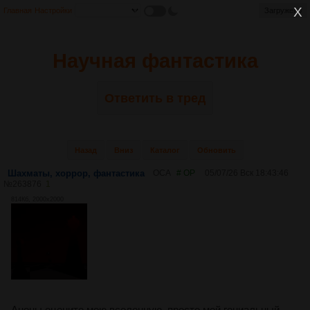
Главная
Настройки
Загружено
Научная фантастика
Ответить в тред
Назад
Вниз
Каталог
Обновить
Шахматы, хоррор, фантастика
ОСА
# OP
05/07/26 Вск 18:43:46
№
263876
1
814Кб, 2000x2000
Аноны оцените мою вселенную, просто мой гениальный