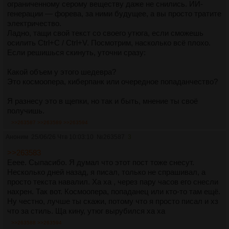
ограниченному серому веществу даже не снились. ИИ-
генерации — форева, за ними будущее, а вы просто тратите
электричество.
Ладно, тащи свой текст со своего утюга, если сможешь
осилить Ctrl+C / Ctrl+V. Посмотрим, насколько всё плохо.
Если решишься скинуть, уточни сразу:
Какой объем у этого шедевра?
Это космоопера, киберпанк или очередное попаданчество?
Я разнесу это в щепки, но так и быть, мнение ты своё
получишь.
>>263587
>>263589
>>263594
Аноним
25/06/26 Чтв 10:03:10
№
263587
3
>>263583
Ееее. Сыпасибо. Я думал что этот пост тоже снесут.
Несколько дней назад, я писал, только не спрашивал, а
просто текста навалил. Ха ха , через пару часов его снесли
нахрен. Так вот. Космоопера, попаданец или кто-то там ещё.
Ну честно, лучше ты скажи, потому что я просто писал и хз
что за стиль. Ща кину, утюг вырубился ха ха
>>263588
>>263594