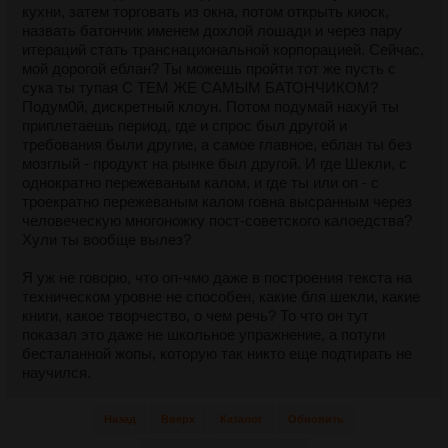
кухни, затем торговать из окна, потом открыть киоск,
назвать батончик именем дохлой лошади и через пару
итераций стать транснациональной корпорацией. Сейчас,
мой дорогой еблан? Ты можешь пройти тот же пусть с
сука ты тупая С ТЕМ ЖЕ САМЫМ БАТОНЧИКОМ?
Подум0й, дискретный клоун. Потом подумай нахуй ты
приплетаешь период, где и спрос был другой и
требования были другие, а самое главное, еблан ты без
мозглый - продукт на рынке был другой. И где Шекли, с
однократно пережеваным калом, и где ты или оп - с
троекратно пережеваным калом говна высранным через
человеческую многоножку пост-советского калоедства?
Хули ты вообще вылез?
Я уж не говорю, что оп-чмо даже в построения текста на
техническом уровне не способен, какие бля шекли, какие
книги, какое творчество, о чем речь? То что он тут
показал это даже не школьное упражнение, а потуги
бесталанной жопы, которую так никто еще подтирать не
научился.
Назад
Вверх
Каталог
Обновить