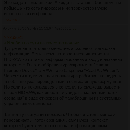
Это когда ты маленький. А когда ты станешь большим, ты
поймешь что есть пидорасы и их творчество нужно
исключать из инфополя.
>>263633
Аноним
25/06/26 Чтв 15:53:07
№
263631
33
>>263621
>Я забил по сути на качество подачи.
Тут речь не то чтобы о качестве, а скорее о "кодировке"
информации. Есть в компьютерое такое явление как
HIDRAW - это такой неформатированный ввод, в названии
которого HID - это аббревиатура/акроним от "Human
Interface Device", а RAW - это бэкроним "Read As Written".
Через эти штуки мышь и клавиатура работают, но видишь
ты обычно уже переведённый в осмысленную форму ввод.
Но если ты покопаешься в консоли, ты сможешь вывести
сырой HIDRAW, как он есть, и увидеть "машинный поток
сознания" в виде откровенной тарабарщины из системных
управляющих символов.
Так вот тут ситуация похожая. Чтобы читатель мог сам
переваривать "поток сознания", ему нужен контекст,
который будет для этого потока "информационным