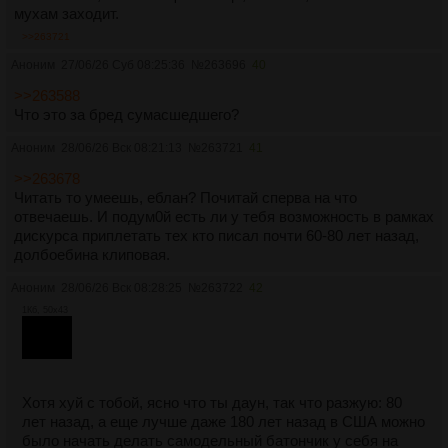
отказа от повсеместных голбятен.
мухам заходит.
>>263721
>>263624
>Его пропускают через по сути качер Бровина и получают
Аноним
27/06/26 Суб 08:25:36
№
263696
40
расстворимую в воде версию азота.
>>263588
Ну это что-то вроде ионизации/радикализации
Что это за бред сумасшедшего?
электрическим полем и возможно неболшими
электрическими разрядами. Так-то вообще номинально
Аноним
28/06/26 Вск 08:21:13
№
263721
41
электрической дугой азот кое-где фиксируют промышленно,
то есть похожие технологии реально существуют, но только
>>263678
они весьма затратны.
Читать то умеешь, еблан? Почитай сперва на что
отвечаешь. И подум0й есть ли у тебя возможность в рамках
дискурса приплетать тех кто писал почти 60-80 лет назад,
долбоебина клиповая.
Аноним
28/06/26 Вск 08:28:25
№
263722
42
1Кб, 50x43
Хотя хуй с тобой, ясно что ты даун, так что разжую: 80
лет назад, а еще лучше даже 180 лет назад в США можно
было начать делать самодельный батончик у себя на