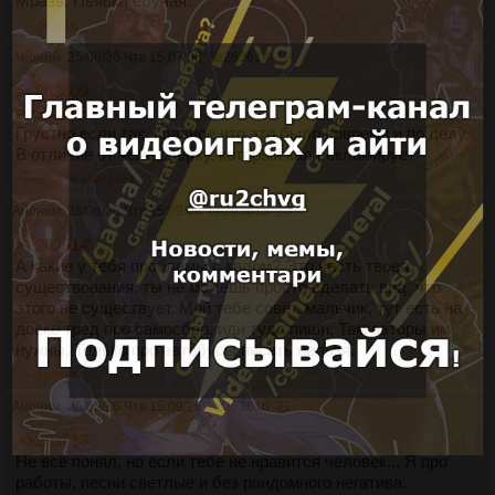
Мразь. Пьявка ебучая.
>>263616
Аноним
25/06/26 Чтв 15:07:08
№
263614
19
>>263609
>>263609
Грустно если так. Главное что это было вовремя и по делу.
В отличие от чела сверху, который кал рекламирует
>>263615
>>263620
Аноним
25/06/26 Чтв 15:09:08
№
263615
20
>>263614
А какие у тебя проблемы с калом? Это часть твоего
существования, ты не можешь просто сделать вид, что
этого не существует. Мой тебе совет, мальчик, тут есть на
доске тред про самосбор, иди туда пиши. Там авторы им
нужны. Только про автобусы писать нельзя.
>>263617
Аноним
25/06/26 Чтв 15:09:26
№
263616
21
>>263613
Не всё понял, но если тебе не нравится человек... Я про
работы, песни светлые и без рандомного негатива.