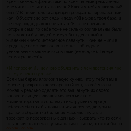
время книжной фантастики по всем параметрам. Зачем
лапой в пол под самим игроком. Естественно он подскочил,
мне читать то, что ты написал? Какой у тебя уникальный
весь ошарашенный и ухватившись за голову начал
опыт? В твоей голове априори троекратно переваренный
валиться на пол салона. Со словами "и мат", я поймал его у
кал. Объективно вот сядь и подум0й какова твоя база, и
самого пола и усадил в обратно на место. Пока пассажиры
почему люди должны читать тебя, а не оригиналы,
удивленно смотрели на игрока, а игрок на меня, я спустился
которые сами по себе тоже не сильно оригинальны были,
на остановку. В эфире была тишина, даже водички никто не
но там хотя б у людей стимул был денежный и
просил, автобус, тихо пшикнув пневмосистемой закрыл
жизненный чё-то интересное давануть + они не жили в
дверь, и столь же бесшумно тронулся от остановки.
среде, где все знают одно и то же + обладали
2023
уникальными какими-то опытами (не все, ок). Теперь
посмотри на себя.
>И попросил бы немного объяснить в чем претензия про
поэму и некто кузовки.
Если мы берем априори такую хуйню, что у тебя там в
голове троекратно переваренный кал, то всё что ты
можешь реально сделать это вышагнуть из своего
калового существования мелкого мясного
компиляторства и используя инструменты вроде
нейросетей хотя бы попытаться через редактуры и
правки и обработки больших массивов пусть и
троекратно переваренных данных - высрать что-то если
не уровня человека с уникальным опытом, то хотя бы на
>>263602
>>263678
полшишечки выше того, что срали 26 лет