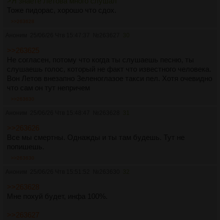
>Я знаете Летова много слушал
Тоже пидорас, хорошо что сдох.
>>263628
Аноним
25/06/26 Чтв 15:47:37
№
263627
30
>>263625
Не согласен, потому что когда ты слушаешь песню, ты
слушаешь голос, который не факт что известного человека.
Вон Летов внезапно Зеленоглазое такси пел. Хотя очевидно
что сам он тут непричем
>>263630
Аноним
25/06/26 Чтв 15:48:47
№
263628
31
>>263626
Все мы смертны. Однажды и ты там будешь. Тут не
попишешь.
>>263630
Аноним
25/06/26 Чтв 15:51:52
№
263630
32
>>263628
Мне похуй будет, инфа 100%.
>>263627