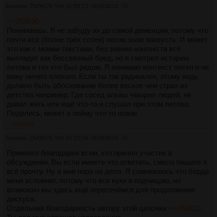
Аноним
25/06/26 Чтв 16:05:23
№
263633
35
>>263630
Понимаешь. Я не забуду их до самой деменции, потому что
почти все (более трёх сотен) песни знаю наизусть. И может
это как с моими текстами, без знания контекста всё
выглядит как бессвязный бред, но я смотрел историю
летова и тех кто был рядом. Я понимаю контекст песен и не
вижу ничего плохого. Если ты так радикален, этому ведь
должно быть обоснование более веское чем страх из
детства например. Где сосед алкаш чмырил людей, не
давал жить или ещё что-то и слушал при этом летова.
Поделись, может я пойму что-то новое
>>263636
Аноним
25/06/26 Чтв 16:15:56
№
263634
36
Примного благодарен всем, кто принял участие в
обсуждении. Вы если имеете что ответить, смело пишите я
всё прочту. Ну а мне пора на дело. Я сомневаюсь что борда
меня вспомнит, потому что все куки я подчищаю, но
возможно мы здесь ещё пересечёмся для продолжения
дискуса.
Отдельная благодарность автору этой цепочки
>>263631
.