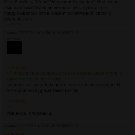
И ещё небось "Жару" Чичероиной напевал? Или песня
вышла позже? Вообще немного чувствуется, что
придумывалось это в момент ослабленной связи с
реальностью.
>>263611
Аноним
25/06/26 Чтв 14:59:10
№
263608
15
2Кб, 50x43
>>263602
>Я пишу в своё удовольствие не переписывая в тупую
какие-то сторонние сказки.
Ты даже не способен понять, что такое невозможно. В
этом основная драма таких как ты.
>>263604
>""
Извинись, бляденыш.
Аноним
25/06/26 Чтв 15:01:20
№
263609
16
>>263605