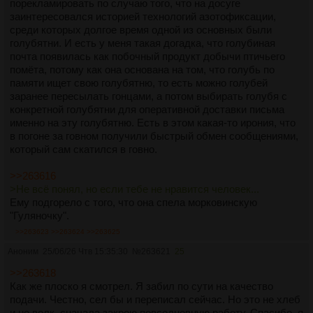
порекламировать по случаю того, что на досуге
заинтересовался историей технологий азотофиксации,
среди которых долгое время одной из основных были
голубятни. И есть у меня такая догадка, что голубиная
почта появилась как побочный продукт добычи птичьего
помёта, потому как она основана на том, что голубь по
памяти ищет свою голубятню, то есть можно голубей
заранее пересылать гонцами, а потом выбирать голубя с
конкретной голубятни для оперативной доставки письма
именно на эту голубятню. Есть в этом какая-то ирония, что
в погоне за говном получили быстрый обмен сообщениями,
который сам скатился в говно.
>>263616
>Не всё понял, но если тебе не нравится человек...
Ему подгорело с того, что она спела морковинскую
"Гуляночку".
>>263623
>>263624
>>263625
Аноним
25/06/26 Чтв 15:35:30
№
263621
25
>>263618
Как же плоско я смотрел. Я забил по сути на качество
подачи. Честно, сел бы и переписал сейчас. Но это не хлеб
и не волк, сначала закрою повседневную работу. Спасибо, я