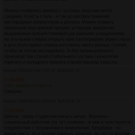
Можно сплавлять железо с чугуном, получая нечто
среднее, то есть сталь - и так до распространения
кислородных конвертеров и делали. Можно плавить
прицельно под нужный процент углерода, аккуратно
выдерживая нужную температуру разными ухищрениями,
но это нужно сперва открыть кристаллографию зёрен стали,
а для этого нужно сперва изготовить много разных сталей,
чтобы их потом исследовать. А без промышленного
производства сталей стабильного состава технологии
горячего и холодного проката сталей лишены смысла.
Аноним
25/06/26 Чтв 17:07:16
№
263636
38
Вот и выходит, что казавшийся мне очень продвинутым
жидный кислород оказывается является одной из
>>263633
предшествующих технологий для казавшегося
>без знания контекста
примитивным листового стального проката.
Смешно.
Аноним
26/06/26 Птн 19:09:04
№
263678
39
>Я так понял, что технология сменилась и птицы стали не
нужны?
>>263599
Не, всё сильно хуже. Наладилась добыча ископаемых
Шекли - сразу студентом писать начал, Желязны -
нитратов, отчего более сложные способы получения
социальный работник (ну тут сложнее - в нем и чувствуется
азотосодержащих соединений отошли на второй план.
соцработник с познаниями в мифологии). Брэдбери - по
Новая технология синтеза аммиака появилась сильно позже
жизни никто, он и то еще говнецо, конечно, но что-то многим