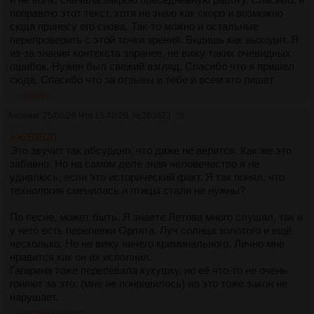
поправлю этот текст, хотя не знаю как скоро и возможно
сюда принесу его снова. Так-то можно и остальные
перепроверить с этой точки зрения. Видишь как выходит. Я
из-за знания контекста заранее, не вижу таких очевидных
ошибок. Нужен был свежий взгляд. Спасибо что я пришел
сюда. Спасибо что за отзывы и тебе и всем кто пишет
>>263631
Аноним
25/06/26 Чтв 15:40:29
№
263623
26
>>263620
Это звучит так абсурдно, что даже не верится. Как же это
забавно. Но на самом деле зная человечество я не
удивлюсь, если это исторический факт. Я так понял, что
технология сменилась и птицы стали не нужны?
По песне, может быть. Я знаете Летова много слушал, так и
у него есть перепевки Орлята, Луч солнца золотого и ещё
несколько. Но не вижу ничего криминального. Лично мне
нравится как он их исполнил.
Гагарина тоже перепевала кукушку, но её что-то не очень
гоняют за это, (мне не понравилось) но это тоже закон не
нарушает.
>>263626
>>263635