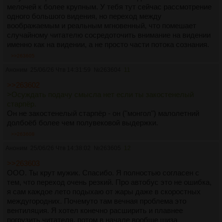
мелочей к более крупным. У тебя тут сейчас рассмотрение
одного большого видения, но переход между
воображаемым и реальным мгновенный, что помешает
случайному читателю сосредоточить внимание на видении
именно как на видении, а не просто части потока сознания.
>>263605
Аноним
25/06/26 Чтв 14:31:59
№
263604
11
>>263602
>Осуждать подачу смысла нет если ты закостенелый
старпёр.
Он не закостенелый старпёр - он ("монгол") малолетний
долбоёб более чем полувековой выдержки.
>>263608
Аноним
25/06/26 Чтв 14:38:02
№
263605
12
>>263603
ООО. Ты крут мужик. Спасибо. Я полностью согласен с
тем, что переход очень резкий. Про автобус это не ошибка,
я сам каждое лето подыхаю от жары даже в скоростных
междугородних. Почемуто там вечная проблема это
вентиляция. Я хотел конечно расширить и плавнее
погрузить читателя, потом в начале вообще шиза