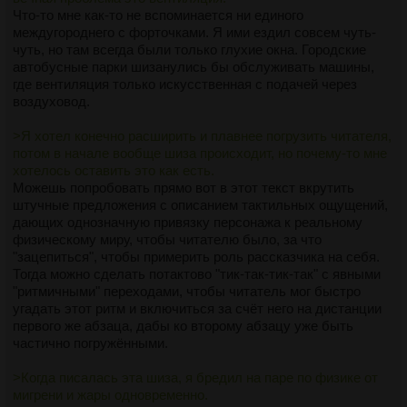
Что-то мне как-то не вспоминается ни единого
междугороднего с форточками. Я ими ездил совсем чуть-
чуть, но там всегда были только глухие окна. Городские
автобусные парки шизанулись бы обслуживать машины,
где вентиляция только искусственная с подачей через
воздуховод.
>Я хотел конечно расширить и плавнее погрузить читателя,
потом в начале вообще шиза происходит, но почему-то мне
хотелось оставить это как есть.
Можешь попробовать прямо вот в этот текст вкрутить
штучные предложения с описанием тактильных ощущений,
дающих однозначную привязку персонажа к реальному
физическому миру, чтобы читателю было, за что
"зацепиться", чтобы примерить роль рассказчика на себя.
Тогда можно сделать потактово "тик-так-тик-так" с явными
"ритмичными" переходами, чтобы читатель мог быстро
угадать этот ритм и включиться за счёт него на дистанции
первого же абзаца, дабы ко второму абзацу уже быть
частично погружёнными.
>Когда писалась эта шиза, я бредил на паре по физике от
мигрени и жары одновременно.