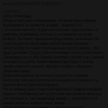
Аноним
25/06/26 Чтв 10:03:49
№
263588
4
>>263587
Лето. Ленинград.
Жара плавит мозги пассажиров, и в фоне лишь изредка
выныривают из шума "ну и жара", "водички бы".
- Если сам захочет, то достаточно лишь подсказывать и
отвечать на вопросы, но тогда и остановить почти не
выйдет. Захламит помещение ради нового увлечения. Но
если не давать такой агрессивной жажде познания
разгуляться, то придётся каждый шаг вести самому... Вот
ведь дилемма. Трудно учить желающего но не увлеченного.
Динозавр-р-р-р-р. Как смешно выглядит профессор Гориков
в профиль у доски. Криволинейный интеграл с лысой
профессорской головой, образует на фото забавную
драконью гриву.
Жара явно давила на мозги не только пассажирам.
Интеллектуальная деятельность медленно сводилась к
уровню фона и просила водички.
На остановке зашел опрятный мужчина и бодрой походкой
пошёл к свободному месту. В глазах пассажиров читалась
лёгкая зависть "не сморен ещё жарой...". Мужчина сел в
конце салона и, закрыв глаза, замер.
Из фона начали выныривать очертания людей и