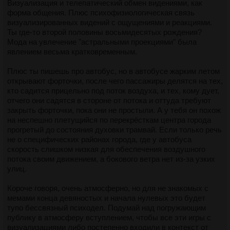
Визуализация и телепатический обмен видениями, как
форма общения. Плюс психофизиологическая связь
визуализированных видений с ощущениями и реакциями.
Ты где-то второй половины восьмидесятых рождения?
Мода на увлечение "астральными проекциями" была
явлением весьма кратковременным.
Плюс ты пишешь про автобус, но в автобусе жарким летом
открывают форточки, после чего пассажиры делятся на тех,
кто садится прицельно под поток воздуха, и тех, кому дует,
отчего они садятся в стороне от потока и оттуда требуют
закрыть форточки, пока они не простыли. А у тебя он похож
на неспешно плетущийся по перекрёсткам центра города
прогретый до состояния духовки трамвай. Если только речь
не о специфических районах города, где у автобуса
скорость слишком низкая для обеспечения воздушного
потока своим движением, а бокового ветра нет из-за узких
улиц.
Короче говоря, очень атмосферно, но для не знакомых с
мемами конца девяностых и начала нулевых это будет
тупо бессвязный психодел. Подумай над погружающим
публику в атмосферу вступлением, чтобы все эти игры с
визуализациями либо постепенно входили в контекст от