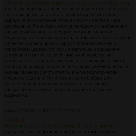
>Я тихонько трясся в попытке то ли уснуть то ли забыться.
Ну вот и представь теперь, каково среднестатистическому
читателю прямо со старта с первой строки пытаться
нырнуть в это состояние, чтобы ощутить себя в шкуре
рассказчика. Я понимаю, что при переделке с добавленем
явных связей с чем-то твёрдым сами описываемые
ощущения несколько изменятся, но так оно станет доступно
и понятно более широкому кругу читателей. Можешь
попробовать делать эти самые тактильные ощущения
утрированно микроскопическими, чтобы рассказчик
отвлекался на отдельную каплю пота, впившуюся в кожу
складку на одежде, прилипшшую обивку сидения, пятно от
резины оконного уплотнителя и другие геометрически
крошечные детали. Так и смена тактов выйдет для
обеспечения погружающего ритма, и поле зрения
рассказчика останется занято большей частью его
видениями.
>>263621
Аноним
25/06/26 Чтв 15:32:19
№
263620
24
>>263614
>В отличие от чела сверху, который кал рекламирует
Ну, ну чисто из спортивного интереса я тоже кал могу