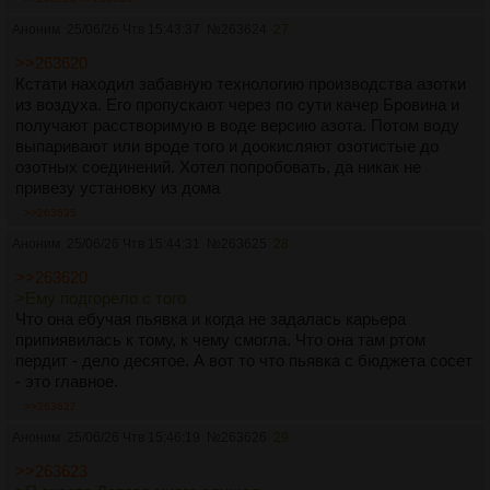
Аноним
25/06/26 Чтв 15:43:37
№
263624
27
>>263620
Кстати находил забавную технологию производства азотки
из воздуха. Его пропускают через по сути качер Бровина и
получают расстворимую в воде версию азота. Потом воду
выпаривают или вроде того и доокисляют озотистые до
озотных соединений. Хотел попробовать, да никак не
привезу установку из дома
>>263635
Аноним
25/06/26 Чтв 15:44:31
№
263625
28
>>263620
>Ему подгорело с того
Что она ебучая пьявка и когда не задалась карьера
припиявилась к тому, к чему смогла. Что она там ртом
пердит - дело десятое. А вот то что пьявка с бюджета сосет
- это главное.
>>263627
Аноним
25/06/26 Чтв 15:46:19
№
263626
29
>>263623