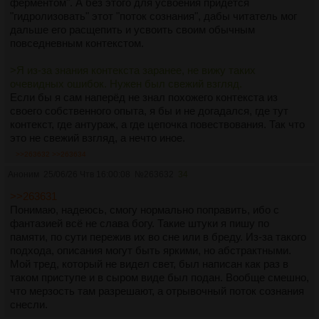
ферментом". А без этого для усвоения придётся
"гидролизовать" этот "поток сознания", дабы читатель мог
дальше его расщепить и усвоить своим обычным
повседневным контекстом.
>Я из-за знания контекста заранее, не вижу таких
очевидных ошибок. Нужен был свежий взгляд.
Если бы я сам наперёд не знал похожего контекста из
своего собственного опыта, я бы и не догадался, где тут
контекст, где антураж, а где цепочка повествования. Так что
это не свежий взгляд, а нечто иное.
>>263632
>>263634
Аноним
25/06/26 Чтв 16:00:08
№
263632
34
>>263631
Понимаю, надеюсь, смогу нормально поправить, ибо с
фантазией всё не слава богу. Такие штуки я пишу по
памяти, по сути пережив их во сне или в бреду. Из-за такого
подхода, описания могут быть яркими, но абстрактными.
Мой тред, который не видел свет, был написан как раз в
таком приступе и в сыром виде был подан. Вообще смешно,
что мерзость там разрешают, а отрывочный поток сознания
снесли.