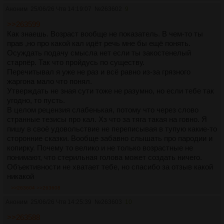
говнографоманы сетературные до тебя. Не надо нахуй
Аноним
25/06/26 Чтв 14:19:07
№
263602
9
сидеть и цедить с себя жиденький понос просроченный
>>263599
на 20 лет. Забудь, это говно устарело, этот поход
Как знаешь. Возраст вообще не показатель. В чем-то ты
устарел. У тебя два варианта сейчас:
прав ,но про какой кал идёт речь мне бы ещё понять.
Осуждать подачу смысла нет если ты закостенелый
1) Пойти щаписаться как минимум в БПЛА-войска
старпёр. Так что пройдусь по существу.
оператором и получить какие-то стрессовые
Перечитывал я уже не раз и всё равно из-за грязного
относительно нетривиальные переживания и через их
жаргона мало что понял.
призму уже пропускать свой троекратно переваренный
Утверждать не зная сути тоже не разумно, но если тебе так
кал.
угодно, то пусть.
2) Попытаться симулировать это с помощью нейронок, то
В целом рецензия слабенькая, потому что через слово
что я выше писал.
странные тезисы про кал. Хз что за тяга такая на говно. Я
пишу в своё удовольствие не переписывая в тупую какие-то
Сам по себе - ты никому не интересный чипиздрик,
сторонние сказки. Вообще забавно слышать про пародии и
замухрышка, серый гной серого гноя. Нахуй ты меня
копирку. Почему то велико и не только возрастные не
пытаешься уговорить читать свои вирши? Я в три раза
понимают, что стерильная голова может создать ничего.
тебя старше, я все это говно видел много раз, ты меня
Объективности не хватает тебе, но спасибо за отзыв какой
можешь заинтересовать только если свою мамашу тут
никакой
препарируешь. И то, уже было и с хрустящей картошкой
в 2008 году. Пиздуй отсюда.
>>263604
>>263608
Аноним
25/06/26 Чтв 14:25:39
№
263603
10
>>263588