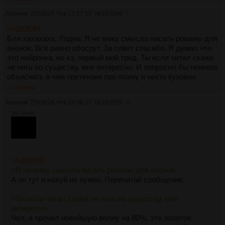
Тогда я начал медленно дописывать в эфир описание
нового импульсного орудия. Статья была увлекательной и
Аноним
25/06/26 Чтв 13:27:12
№
263596
7
читалась на одном дыхании, но торопиться было нельзя,
>>263594
игрок не должен заметить как рядом с ним медленно
Бля хахахаха. Ладно. Я не вижу смысла писать романы для
возникает огромная махина.
анонов. Всё равно обосрут. За совет спасибо. Я думал что
При описании затворного механизма, шахматист снова
это нейронка, но хз, первый мой тред. Ты если читал скажи
открыл глаза и с открытым беспокойством посмотрел в
че нить по существу, мне интересно. И попросил бы немного
окно. Я было испугался что он замети мои легкие
объяснить в чем претензия про поэму и некто кузовки.
изменения, но он так увлеченно что-то высматривал в окне,
что не заметил проскользнувший по эфиру всплеск. На
>>263599
время я затих. Когда партия продолжилась, я продолжил
Аноним
25/06/26 Чтв 14:06:17
№
263599
8
достраивать. Приближался момент шалости, вот разложен
2Кб, 50x44
лафет, вот в орудие загружен заряд, вот подвязан тросик к
спуску.
Я встал и направился в конец салона, приближалась моя
остановка.
У самой остановки, я последний раз вышел в эфир, у игрока
>>263596
оставалось всего три фигуры, две из которых были пешки,
>Я не вижу смысла писать романы для анонов.
я улыбнулся, и дернул за шнурок...
А он тут и нахуй не нужен. Перечитай сообщение.
Хлопок мысленный оказался столь сильный, что отдачей
подбросило и меня и всех пассажиров. Казалось,
>Ты если читал скажи че нить по существу, мне
подпрыгнул весь автобус и замер в полной тишине.
интересно.
Бедному шахматисту досталось больше всех, срез ствола
Чел, я прочел новейшую волну на 80%, это золотое
был у самого уха игрока, а откатное устройство упиралось