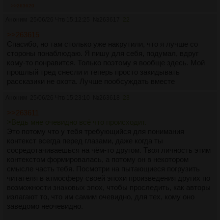
>>263620
Аноним
25/06/26 Чтв 15:12:25
№
263617
22
>>263615
Спасибо, но там столько уже накрутили, что я лучше со
стороны понаблюдаю. Я пишу для себя, подумал, вдруг
кому-то понравится. Только поэтому я вообще здесь. Мой
прошлый тред снесли и теперь просто закидывать
рассказики не охота. Лучше пообсуждать вместе
Аноним
25/06/26 Чтв 15:23:10
№
263618
23
>>263611
>Ведь мне очевидно всё что происходит.
Это потому что у тебя требующийся для понимания
контекст всегда перед глазами, даже когда ты
сосредотачиваешься на чём-то другом. Твоя личность этим
контекстом формировалась, а потому он в некотором
смысле часть тебя. Посмотри на пытающиеся погрузить
читателя в атмосферу своей эпохи произведения других по
возможности знаковых эпох, чтобы проследить, как авторы
излагают то, что им самим очевидно, для тех, кому оно
заведомо неочевидно.