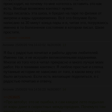
происходит, но почему-то мне хотелось оставить это как
есть. Вообще возможно контекст нужен.
Когда писалась эта шиза, я бредил на паре по физике от
мигрени и жары одновременно. Всё это безумие було
написано за 30 минут конца пары и я, читая это, погружаюсь
именно в то болезненое состояние в котором писал. Шизе
простите.
>>263607
>>263609
Аноним
25/06/26 Чтв 14:43:02
№
263606
13
Я бы с радостью почитал и работы других любителей.
Именно так, я не искушён великолепными изданиями.
Многое из того что я читал прекрасно и много лучше моих
работ. Но я понимаю контекст. Я люблю простые и слегка
путанные истории не зависимо от того, в каком веку это
было актуально. Если есть желающие поделиться, я с
радостью почитаю и отвечу.
Аноним
25/06/26 Чтв 14:56:23
№
263607
14
>>263605
>Про автобус это не ошибка, я сам каждое лето подыхаю
от жары даже в скоростных междугородних. Почемуто там
вечная проблема это вентиляция.