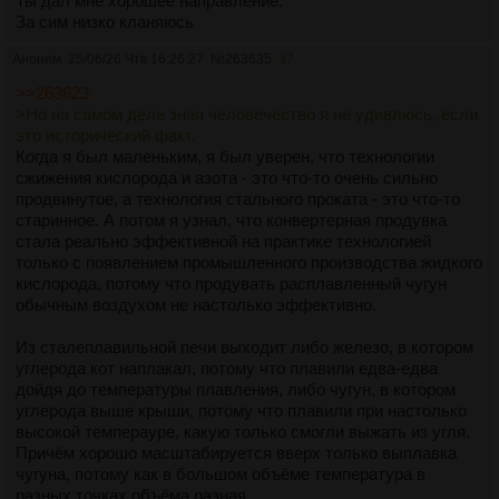
Ты дал мне хорошее направление.
За сим низко кланяюсь
Аноним
25/06/26 Чтв 16:26:27
№
263635
37
>>263623
>Но на самом деле зная человечество я не удивлюсь, если
это исторический факт.
Когда я был маленьким, я был уверен, что технологии
сжижения кислорода и азота - это что-то очень сильно
продвинутое, а технология стального проката - это что-то
старинное. А потом я узнал, что конвертерная продувка
стала реально эффективной на практике технологией
только с появлением промышленного производства жидкого
кислорода, потому что продувать расплавленный чугун
обычным воздухом не настолько эффективно.
Из сталеплавильной печи выходит либо железо, в котором
углерода кот наплакал, потому что плавили едва-едва
дойдя до температуры плавления, либо чугун, в котором
углерода выше крыши, потому что плавили при настолько
высокой темперауре, какую только смогли выжать из угля.
Причём хорошо масштабируется вверх только выплавка
чугуна, потому как в большом объёме температура в
разных точках объёма разная.