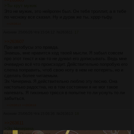
>Ты крут мужик
Это не мужик, это нейроген был. Он тебя троллит, а я тебе
по чесноку все сказал. Ну и дурак же ты, хррр-тьфу.
>>263614
Аноним
25/06/26 Чтв 15:04:12
№
263611
17
>>263607
Про автобусы это правда.
Знаешь, мне нравится ход твоей мысли. Я забыл совсем
про этот текст и как-то не думал его дописывать. Ведь мне
очевидно всё что происходит. Действительно попробую его
слегка поправить, чтоб свою ноту в нем не потерять, но и
сделать более читаемым.
Эх Чичерина. Я действительно люблю эту песню. Она
настолько радостна, но в том состоянии я не мог такое
напевать. Я тихонько трясся в попытке то ли уснуть то ли
забыться.
>>263613
>>263618
Аноним
25/06/26 Чтв 15:06:36
№
263613
18
>>263611
>Эх Чичерина