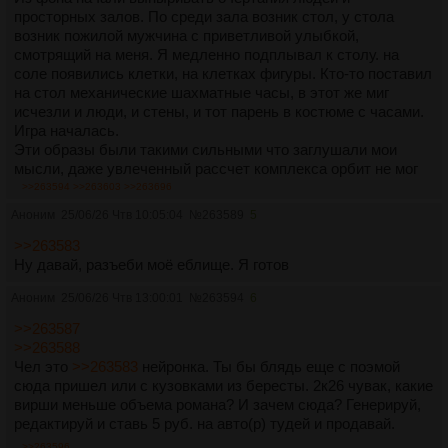
просторных залов. По среди зала возник стол, у стола
возник пожилой мужчина с приветливой улыбкой,
смотрящий на меня. Я медленно подплывал к столу. на
соле появились клетки, на клетках фигуры. Кто-то поставил
на стол механические шахматные часы, в этот же миг
исчезли и люди, и стены, и тот парень в костюме с часами.
Игра началась.
Эти образы были такими сильными что заглушали мои
мысли, даже увлеченный рассчет комплекса орбит не мог
перебить такой сильный сигнал. Любя такую
>>263594
>>263603
>>263696
замечательную игру, я не хотел в такую жару думать о ней,
Аноним
25/06/26 Чтв 10:05:04
№
263589
5
но отключиться от эфира не удавалось. Ни Иоган
Себастьян, ни даже Антонио Лучио не могли перебить
>>263583
шахматную партию.
Ну давай, разъеби моё еблище. Я готов
Жара давала о себе знать, и со временем шахматы как и
Аноним
25/06/26 Чтв 13:00:01
№
263594
6
ходы, куда-то поплыли. Игра медленно превращалась в
печальное зрелище. Я вспомнил про замечательный
>>263587
сборник в поём кармане, доставая его я произнёс "шах".
>>263588
Мужчина явно занервничал, я видел как он открыл глаза и
Чел это
>>263583
нейронка. Ты бы блядь еще с поэмой
стал шарить ими по салону. На момент игра прервалась. Я
сюда пришел или с кузовками из бересты. 2к26 чувак, какие
смутился, не уж то он закончит партию. Я на него уже имел
вирши меньше объема романа? И зачем сюда? Генерируй,
план и решил, что не стоит пугать его раньше времени.
редактируй и ставь 5 руб. на авто(р) тудей и продавай.
Посидев в ожидании, я дождался продолжения партии.
>>263596