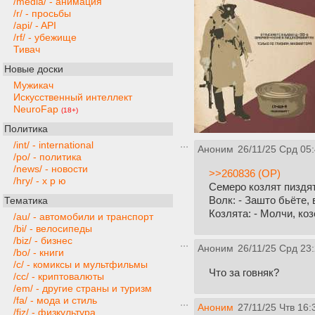
/media/ - анимация
/r/ - просьбы
/api/ - API
/rf/ - убежище
Тивач
Новые доски
Мужикач
Искусственный интеллект
NeuroFap
(18+)
Политика
/int/ - international
Аноним
26/11/25 Срд 05
/po/ - политика
/news/ - новости
>>260836 (OP)
/hry/ - х р ю
Семеро козлят пиздят
Волк: - Зашто бьёте, 
Тематика
Козлята: - Молчи, коз
/au/ - автомобили и транспорт
/bi/ - велосипеды
/biz/ - бизнес
Аноним
26/11/25 Срд 23
/bo/ - книги
/c/ - комиксы и мультфильмы
Что за говняк?
/cc/ - криптовалюты
/em/ - другие страны и туризм
/fa/ - мода и стиль
Аноним
27/11/25 Чтв 16:
/fiz/ - физкультура