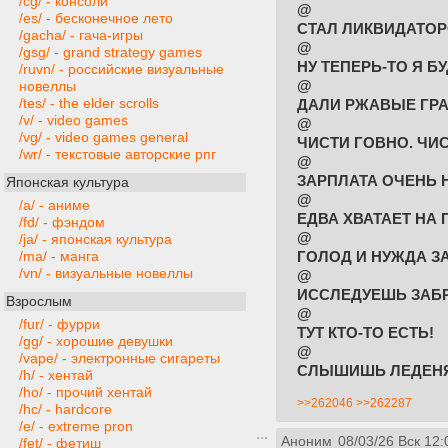
/cg/ - консоли
@
/es/ - бесконечное лето
СТАЛ ЛИКВИДАТО
/gacha/ - гача-игры
@
/gsg/ - grand strategy games
НУ ТЕПЕРЬ-ТО Я Б
/ruvn/ - российские визуальные
@
новеллы
/tes/ - the elder scrolls
ДАЛИ РЖАВЫЕ ГРА
/v/ - video games
@
/vg/ - video games general
ЧИСТИ ГОВНО. ЧИ
/wr/ - текстовые авторские рпг
@
ЗАРПЛАТА ОЧЕНЬ 
Японская культура
@
/a/ - аниме
ЕДВА ХВАТАЕТ НА
/fd/ - фэндом
@
/ja/ - японская культура
ГОЛОД И НУЖДА З
/ma/ - манга
/vn/ - визуальные новеллы
@
ИССЛЕДУЕШЬ ЗАБ
Взрослым
@
/fur/ - фурри
ТУТ КТО-ТО ЕСТЬ!
/gg/ - хорошие девушки
@
/vape/ - электронные сигареты
СЛЫШИШЬ ЛЕДЕНЯЩ
/h/ - хентай
/ho/ - прочий хентай
>>262046
>>262287
/hc/ - hardcore
/e/ - extreme pron
Аноним
08/03/26 Вск 12:
/fet/ - фетиш