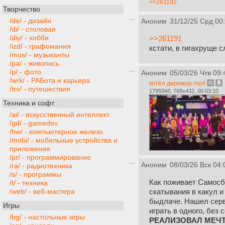
>>261192
Творчество
/de/ - дизайн
Аноним
31/12/25 Срд 00
/di/ - столовая
/diy/ - хобби
>>261191
/izd/ - графомания
кстати, в гигахруще 
/mus/ - музыканты
/pa/ - живопись
/p/ - фото
Аноним
05/03/26 Чтв 09:
/wrk/ - РАБота и карьера
котёл дирижор.mp4
/trv/ - путешествия
17955Кб, 768x432, 00:03:10
Техника и софт
/ai/ - искусственный интеллект
/gd/ - gamedev
/hw/ - компьютерное железо
/mobi/ - мобильные устройства и
приложения
/pr/ - программирование
Аноним
08/03/26 Вск 04:
/ra/ - радиотехника
/s/ - программы
Как поживает Самосбо
/t/ - техника
скатывания в какул и
/web/ - веб-мастера
быдлаче. Нашел серв
Игры
играть в одного, без 
/bg/ - настольные игры
РЕАЛИЗОВАЛ МЕЧ