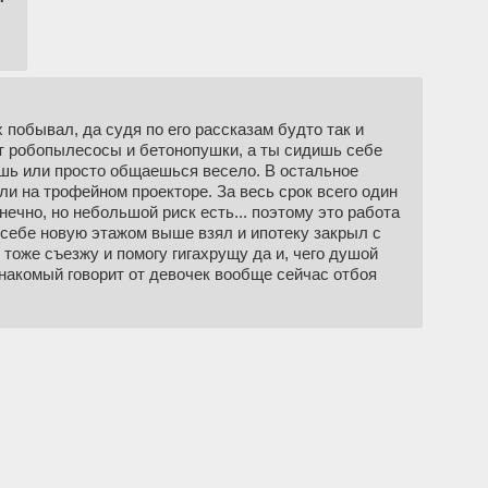
побывал, да судя по его рассказам будто так и
ят робопылесосы и бетонопушки, а ты сидишь себе
аешь или просто общаешься весело. В остальное
ли на трофейном проекторе. За весь срок всего один
онечно, но небольшой риск есть... поэтому это работа
 себе новую этажом выше взял и ипотеку закрыл с
 тоже съезжу и помогу гигахрущу да и, чего душой
знакомый говорит от девочек вообще сейчас отбоя