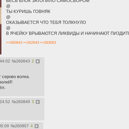
ВЕСЬ БЛОК ЗАТОПИЛО САМОСБОРОМ
@
ТЫ КУРИШЬ ГОВНЯК
@
ОКАЗЫВАЕТСЯ ЧТО ТЕБЯ ТОЛКНУЛО
@
В ЯЧЕЙКУ ВРЫВАЮТСЯ ЛИКВИДЫ И НАЧИНАЮТ ПИЗДИТ
>>260843
>>262643
>>263063
:44:02
№
260843
2
 серово волка.
волкИ!
ёл.
:24:52
№
260849
3
35:09
№
260857
4