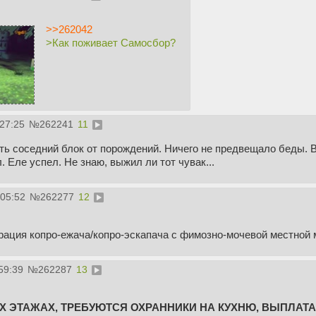
>>262042
>Как поживает Самосбор?
:27:25
№
262241
11
ь соседний блок от порождений. Ничего не предвещало беды. В
. Еле успел. Не знаю, выжил ли тот чувак...
:05:52
№
262277
12
рация копро-ежача/копро-эскапача с фимозно-мочевой местной 
59:39
№
262287
13
 ЭТАЖАХ, ТРЕБУЮТСЯ ОХРАННИКИ НА КУХНЮ, ВЫПЛАТА 