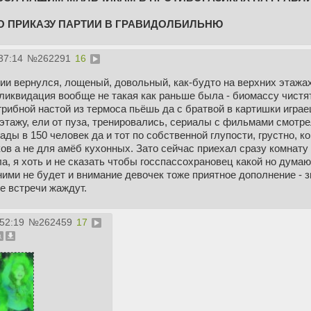
О ПРИКАЗУ ПАРТИИ В ГРАВИДОЛБИЛЬНЮ
37:14
№
262291
16
и вернулся, лощеный, довольный, как-будто на верхних этажах 
 ликвидация вообще не такая как раньше была - биомассу чист
 грибной настой из термоса пьёшь да с братвой в картишки игр
этажу, ели от пуза, тренировались, сериалы с фильмами смотре
ады в 150 человек да и тот по собственной глупости, грустно, к
в а не для амёб кухонных. Зато сейчас приехал сразу комнату
ла, я хоть и не сказать чтобы госспассохрановец какой но думаю
ими не будет и внимание девочек тоже приятное дополнение - 
се встречи жаждут.
:52:19
№
262459
17