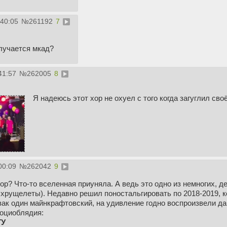
:40:05
№
261192
7
случается мкад?
41:57
№
262005
8
Я надеюсь этот хор не охуел с того когда загуглил своё
00:09
№
262042
9
р? Что-то вселенная приуняла. А ведь это одно из немногих, д
 хрущелеты). Недавно решил поностальгировать по 2018-2019, к
ак один майнкрафтовский, на удивление годно воспроизвели д
социоблядия:
ТУ