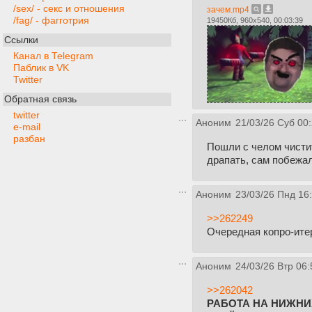
/sex/ - секс и отношения
зачем.mp4
/fag/ - фагготрия
19450Кб, 960x540, 00:03:39
Ссылки
Канал в Telegram
Паблик в VK
Twitter
Обратная связь
twitter
Аноним
21/03/26 Суб 00
e-mail
разбан
Пошли с челом чистит
драпать, сам побежал
Аноним
23/03/26 Пнд 16
>>262249
Очередная копро-ите
Аноним
24/03/26 Втр 06:
>>262042
РАБОТА НА НИЖНИХ