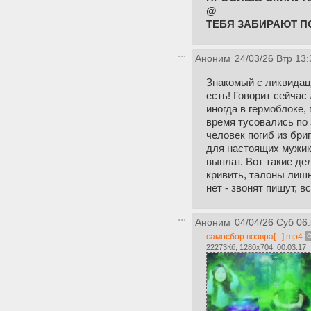
@
ТЕБЯ ЗАБИРАЮТ П
Аноним
24/03/26 Втр 13:
Знакомый с ликвидаци
есть! Говорит сейчас
иногда в гермоблоке,
время тусовались по 
человек погиб из бриг
для настоящих мужико
выплат. Вот такие де
кривить, талоны лишн
нет - звонят пишут, в
Аноним
04/04/26 Суб 06
самосбор возвра[...].mp4
22273Кб, 1280x704, 00:03:17