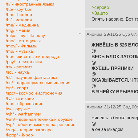
/fl/ - иностранные языки
>серово
/ftb/ - футбол
>Зашто
/hh/ - hip-hop
Опять насрано. Вот т
/hi/ - история
/me/ - медицина
/mg/ - магия
Аноним
29/11/25 Суб 07:
/mlp/ - my little pony
/mo/ - мотоциклы
ЖИВЁШЬ В 526 БЛ
/mov/ - Фильмы
@
/mu/ - музыка
ВЕСЬ БЛОК ЗАТО
/ne/ - животные и природа
/psy/ - психология
@
/re/ - религия
ЖУЁШЬ ПРЯНИКИ
/sci/ - наука
@
/sf/ - научная фантастика
ОКАЗЫВАЕТСЯ, ЧТ
/sn/ - паранормальные явления
@
/sp/ - спорт
В ЯЧЕЙКУ ВРЫВАЮ
/spc/ - космос и астрономия
/tv/ - тв и кино
/un/ - образование
Аноним
31/12/25 Срд 00
/w/ - оружие
/wh/ - warhammer
живешь в блоке номе
/wm/ - военная техника и оружие
@
/wp/ - обои и высокое разрешение
а он за мкадом
/zog/ - теории заговора
/kpop/ - k-pop