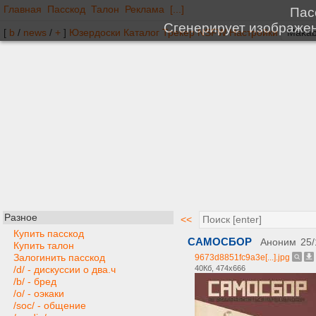
Главная
Пасскод
Талон
Реклама
[...]
[
b
/
news
/
+
]
Юзердоски
Каталог
Трекер
NSFW
Настройки
Разное
<<
Купить пасскод
САМОСБОР
Аноним
25/
Купить талон
Залогинить пасскод
9673d8851fc9a3e[...].jpg
40Кб, 474x666
/d/ - дискуссии о два.ч
/b/ - бред
/o/ - оэкаки
/soc/ - общение