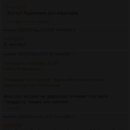
>>241571
Это ты? Аудиокниги для инвалидов.
>>241586
>>241593
>>253427
Аноним
13/03/23 Пнд 22:32:49
№
241586
6
>>241573
С чего бы?
Аноним
14/03/23 Втр 00:52:45
№
241587
7
>угорал по твёрдому Sci-Fi
>Лем, Стругацкие...
>твёрдый Sci-Fi боевик. Здесь киберпанк сложно
переплетается с биопанком
Или этот человек не правильно понимает что такое
"твердость" жанра, или троллит.
>>241592
Аноним
14/03/23 Втр 02:24:07
№
241592
8
>>241587