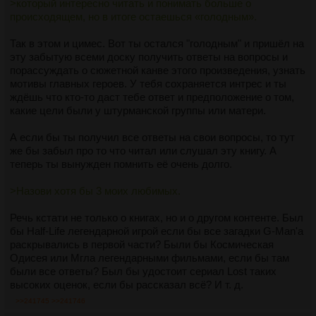
>который интересно читать и понимать больше о
происходящем, но в итоге остаешься «голодным».
Так в этом и цимес. Вот ты остался "голодным" и пришёл на
эту забытую всеми доску получить ответы на вопросы и
порассуждать о сюжетной канве этого произведения, узнать
мотивы главных героев. У тебя сохраняется интрес и ты
ждёшь что кто-то даст тебе ответ и предположение о том,
какие цели были у штурманской группы или матери.
А если бы ты получил все ответы на свои вопросы, то тут
же бы забыл про то что читал или слушал эту книгу. А
теперь ты вынужден помнить её очень долго.
>Назови хотя бы 3 моих любимых.
Речь кстати не только о книгах, но и о другом контенте. Был
бы Half-Life легендарной игрой если бы все загадки G-Man'а
раскрывались в первой части? Были бы Космическая
Одисея или Мгла легендарными фильмами, если бы там
были все ответы? Был бы удостоит сериал Lost таких
высоких оценок, если бы рассказал всё? И т. д.
>>241745
>>241746