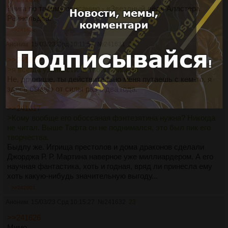
Книга по твоему описанию - «Звездный лёд» Аластера
Рейнольдса.
>>241632
Аноним
15/03/23 Срд 10:11:57
№
241631
22
>>241617
>я всегда узнаю стиль твоего письма
Не, дружище, ты действительно меня путаешь с кем-то, я
здесь бываю от силы раз в два года.
>>241617
>Кому вообще его обоссаная фэнтезятина нужна? Никогда
не читал. Выше Тафта он не поднимался, это был пик его
творчества.
Быдлу же. Игрища престолов и дома драконов сделали
Джорджа Р. Р. Мартина наверное уже миллиардером. А его
научная фантастика, хоть и годная, вряд ли принесла ему
хоть какую-нибудь значительную выгоду...
>>242001
Аноним
15/03/23 Срд 10:15:27
№
241632
23
>>241626
Мимо.