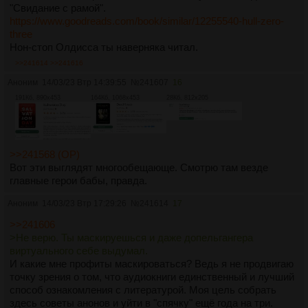
"Свидание с рамой".
https://www.goodreads.com/book/similar/12255540-hull-zero-
three
Нон-стоп Олдисса ты наверняка читал.
>>241614
>>241616
Аноним
14/03/23 Втр 14:39:55
№
241607
16
191Кб, 890x453
164Кб, 1068x453
28Кб, 812x205
>>241568 (OP)
Вот эти выглядят многообещающе. Смотрю там везде
главные герои бабы, правда.
Аноним
14/03/23 Втр 17:29:26
№
241614
17
>>241606
>Не верю. Ты маскируешься и даже допельгангера
виртуального себе выдумал.
И какие мне профиты маскироваться? Ведь я не продвигаю
точку зрения о том, что аудиокниги единственный и лучший
способ ознакомления с литературой. Моя цель собрать
здесь советы анонов и уйти в "спячку" ещё года на три.