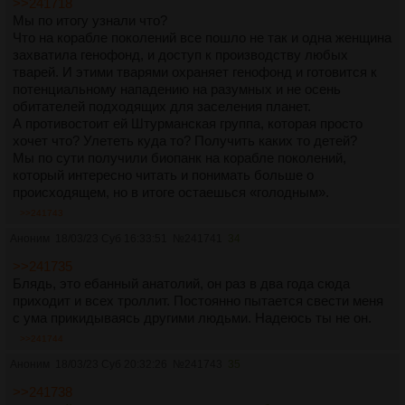
>>241718
Мы по итогу узнали что?
Что на корабле поколений все пошло не так и одна женщина
захватила генофонд, и доступ к производству любых
тварей. И этими тварями охраняет генофонд и готовится к
потенциальному нападению на разумных и не осень
обитателей подходящих для заселения планет.
А противостоит ей Штурманская группа, которая просто
хочет что? Улететь куда то? Получить каких то детей?
Мы по сути получили биопанк на корабле поколений,
который интересно читать и понимать больше о
происходящем, но в итоге остаешься «голодным».
>>241743
Аноним
18/03/23 Суб 16:33:51
№
241741
34
>>241735
Блядь, это ебанный анатолий, он раз в два года сюда
приходит и всех троллит. Постоянно пытается свести меня
с ума прикидываясь другими людьми. Надеюсь ты не он.
>>241744
Аноним
18/03/23 Суб 20:32:26
№
241743
35
>>241738