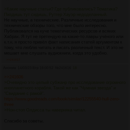
>Какие научные статьи? Где публиковались? Тематика?
Пиздишь тут сидишь, Рутгер Хауэр недоделанный.
Не научные, а технические. Различные исследования и
технические обзоры того, что мне было интересно.
Публиковался на куче тематических ресурсов и всяких
Хабрах. Я тут не претендую на какие-то лавры учёного или
к.т.н, я просто привёл факт написания статей аргументом к
тому, что люблю читать и писать различный текст. И это не
мешает мне слушать аудиокниги, когда это удобно.
>>241617
Аноним
14/03/23 Втр 18:00:52
№
241616
18
>>241606
>Очевидно это целый субжанр про исследование огромного
инопланетного корабля. Такой же как "Чумная звезда" и
"Свидание с рамой".
https://www.goodreads.com/book/similar/12255540-hull-zero-
three
>Нон-стоп Олдисса ты наверняка читал.
Спасибо за советы.