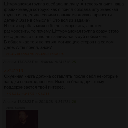
Штурманская группа сьебала на луну. А теперь значит наша
фрик-команда которую как я понял создала штурманская
группа и наделила своими навыками должна принести
детей? Ээээ в смысле? Это вся из задача?
И если корабль можно было заморозить, а потом
разморозить, то почему Шттурманская группа сразу этого
не сделала, а сотню лет занималась хуй пойми чем.
В общем как то я не понял мотивацию сторон на самом
деле. А ты понял, анон?
>>241718
>>241799
>>242002
>>246375
Аноним
17/03/23 Птн 19:46:44
№
241718
25
>>241713
Охуенная книга должна оставлять после себя некоторые
загадки неразгаданными. Именно благодаря этому
поддерживается твой интерес.
>>241721
>>241736
>>241738
Аноним
17/03/23 Птн 20:18:28
№
241721
26
219Кб, 500x404