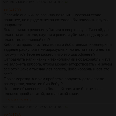
Аноним
21/03/23 Втр 17:00:43
№
241835
41
>>241799
Спасибо анончик за попытку пояснить, местами стало
понятнее, но в ряде ответов хотелось бы получить пруфы,
например:
Было принято решение убиться о сверхновую. Типа ой, до
планеты долетели, охуели и решили убиться, ведь других
планет во вселенной нет?
Киборг из прошлого. Типа вот вам йоба геннаая инженерия и
задание расхуярить мимиразумных, но делать этого нельзя
потому что? Тебе не кажется что это шизофрения?
Отправлять напичканный технологиями йоба-корабль и тут
же заложить киборга, чтобы морализаторствовать? И зачем
все это? Зачем тысяча лет полета, йоба-корабль и вот это
все?
Про заморозку. А в чем проблема получить детей после
разморозки, запустив био-йобу ?
Чет твои объяснения по большей части не бьются не с
элементарной логикой, ни с логикой книги.
>>242184
>>246375
Аноним
21/03/23 Втр 21:46:58
№
241848
42
>>241746