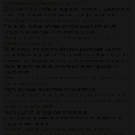
>Зачем Мать выращивали и искала ГГ?
Ей нужно было, чтобы он родился в корпусе 1, выбрался из
него, собрав или вспомнив какую-то инфу, принес ей.
>Призрак это наблюдатель «землян будущего»?
Прошлого. Киборг, который контролировал этическую
сторону принимаемых на корабле решений.
>Почему Корабль не долетел до обитаемой звезды и
прилетел к сверхновой
Выяснилось, что планета обитаема разумными, на этот
случай был предусмотрен экстерминатус аборигенов, часть
команды как из душа окатило, стало неполживо на душе, и
было принято решение самоубиться всем кораблем о
сверхновую.
>Вместо этого начался конфликт между членами команды
хуй пойми из за чего
Часть команды не захотела самоубиваться
>А теперь значит наша фрик-команда которую как я понял
создала штурманская группа и наделила своими навыками
должна принести детей
Чистых детей, непрошитых специально
сконструированными воспоминаниями, созданными еще
создателями корабля
>И если корабль можно было заморозить, а потом
разморозить, то почему Шттурманская группа сразу этого