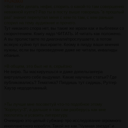
>>241603
>Вот тебе делать нефиг, спорить о какой-то там совершенно
неважной хуете? Раз ты в посту выше говоришь "в прошлый
раз" значит перепутал меня с кем-то там, с кем раньше
спорил на тему аудиокниг и прочего.
Тут никакого спора нет, вы такие же мрази как и выблевки со
скорочтением. Книгу надо ЧИТАТЬ. И читать как положено.
А вы пролистаете по диагонали/прослушаете, а потом
всякую хуйню тут высираете. Кеому в пизду ваши мнения
нужны, если вы произведение даже не читали, инвалиды
ебаные.
>В общем, это был не я, серьёзно
Не верю. Ты маскируешься и даже допельгангера
виртуального себе выдумал. Какие научные статьи? Где
публиковались? Тематика? Пиздишь тут сидишь, Рутгер
Хауэр недоделанный.
>Ты лучше мне посоветуй что-то подобное этому
"Корпусу-3", а дальше я там сам разберусь как мне
поглотить и усвоить литературу.
Очевидно это целый субжанр про исследование огромного
инопланетного корабля. Такой же как "Чумная звезда" и