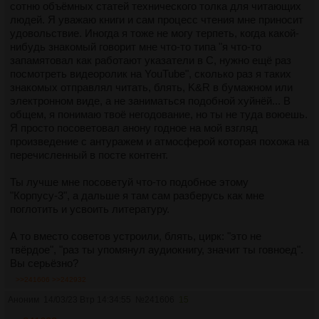
сотню объёмных статей технического толка для читающих
людей. Я уважаю книги и сам процесс чтения мне приносит
удовольствие. Иногда я тоже не могу терпеть, когда какой-
нибудь знакомый говорит мне что-то типа "я что-то
запамятовал как работают указатели в С, нужно ещё раз
посмотреть видеоролик на YouTube", сколько раз я таких
знакомых отправлял читать, блять, K&R в бумажном или
электронном виде, а не заниматься подобной хуйнёй... В
общем, я понимаю твоё негодование, но ты не туда воюешь.
Я просто посоветовал анону годное на мой взгляд
произведение с антуражем и атмосферой которая похожа на
перечисленный в посте контент.
Ты лучше мне посоветуй что-то подобное этому
"Корпусу-3", а дальше я там сам разберусь как мне
поглотить и усвоить литературу.
А то вместо советов устроили, блять, цирк: "это не
твёрдое", "раз ты упомянул аудиокнигу, значит ты говноед".
Вы серьёзно?
>>241606
>>242932
Аноним
14/03/23 Втр 14:34:55
№
241606
15