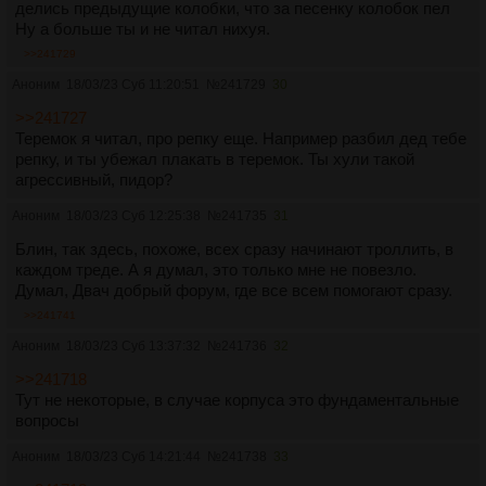
делись предыдущие колобки, что за песенку колобок пел
Ну а больше ты и не читал нихуя.
>>241729
Аноним
18/03/23 Суб 11:20:51
№
241729
30
>>241727
Теремок я читал, про репку еще. Например разбил дед тебе
репку, и ты убежал плакать в теремок. Ты хули такой
агрессивный, пидор?
Аноним
18/03/23 Суб 12:25:38
№
241735
31
Блин, так здесь, похоже, всех сразу начинают троллить, в
каждом треде. А я думал, это только мне не повезло.
Думал, Двач добрый форум, где все всем помогают сразу.
>>241741
Аноним
18/03/23 Суб 13:37:32
№
241736
32
>>241718
Тут не некоторые, в случае корпуса это фундаментальные
вопросы
Аноним
18/03/23 Суб 14:21:44
№
241738
33