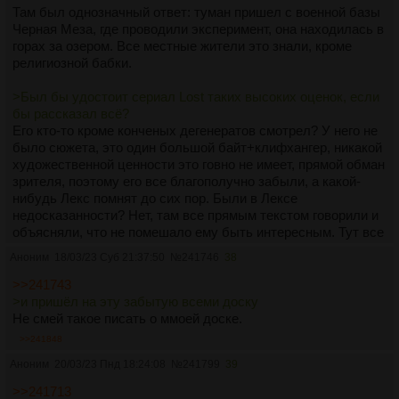
Там был однозначный ответ: туман пришел с военной базы
Черная Меза, где проводили эксперимент, она находилась в
горах за озером. Все местные жители это знали, кроме
религиозной бабки.
>Был бы удостоит сериал Lost таких высоких оценок, если
бы рассказал всё?
Его кто-то кроме конченых дегенератов смотрел? У него не
было сюжета, это один большой байт+клифхангер, никакой
художественной ценности это говно не имеет, прямой обман
зрителя, поэтому его все благополучно забыли, а какой-
нибудь Лекс помнят до сих пор. Были в Лексе
недосказанности? Нет, там все прямым текстом говорили и
объясняли, что не помешало ему быть интересным. Тут все
дело в атмосфере, а не в том, что автор зассал. Просто
Аноним
18/03/23 Суб 21:37:50
№
241746
38
выписать финал чтоб не обосраться и оправдать
нагнетённые ожидания - это сложно, поэтому оставлять
>>241743
зрителя/читателя БЕЗ финала и хотя бы части ответов на
>и пришёл на эту забытую всеми доску
самые основные вопросы - это очень пошлый, очень
Не смей такое писать о ммоей доске.
старый и хорошо всем, кроме тебя, понятный приём.
>>241848
Аноним
20/03/23 Пнд 18:24:08
№
241799
39
>>241713