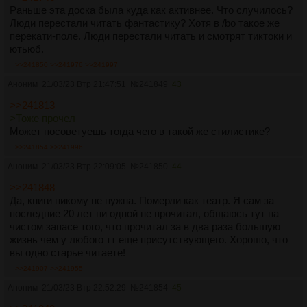
Раньше эта доска была куда как активнее. Что случилось?
Люди перестали читать фантастику? Хотя в /bo такое же
перекати-поле. Люди перестали читать и смотрят тиктоки и
ютьюб.
>>241850
>>241976
>>241997
Аноним
21/03/23 Втр 21:47:51
№
241849
43
>>241813
>Тоже прочел
Может посоветуешь тогда чего в такой же стилистике?
>>241854
>>241996
Аноним
21/03/23 Втр 22:09:05
№
241850
44
>>241848
Да, книги никому не нужна. Померли как театр. Я сам за
последние 20 лет ни одной не прочитал, общаюсь тут на
чистом запасе того, что прочитал за в два раза большую
жизнь чем у любого тт еще присутствующего. Хорошо, что
вы одно старье читаете!
>>241907
>>241955
Аноним
21/03/23 Втр 22:52:29
№
241854
45