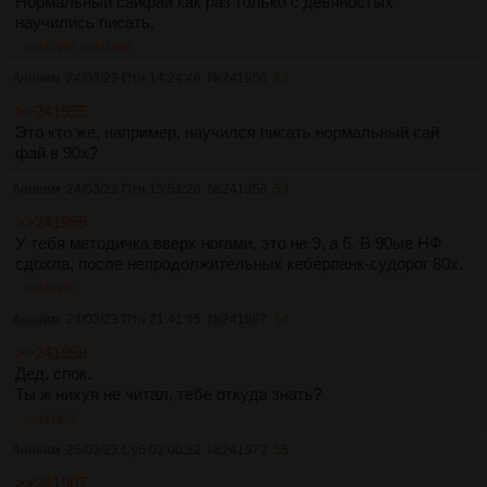
Нормальный сайфай как раз только с девяностых
научились писать.
>>241956
>>241958
Аноним
24/03/23 Птн 14:24:46
№
241956
52
>>241955
Это кто же, например, научился писать нормальный сай
фай в 90х?
Аноним
24/03/23 Птн 15:51:20
№
241958
53
>>241955
У тебя методичка вверх ногами, это не 9, а 6. В 90ые НФ
сдохла, после непродолжительных кеберпанк-судорог 80х.
>>241967
Аноним
24/03/23 Птн 21:41:45
№
241967
54
>>241958
Дед, спок.
Ты ж нихуя не читал, тебе откуда знать?
>>241972
Аноним
25/03/23 Суб 03:00:32
№
241972
55
>>241967