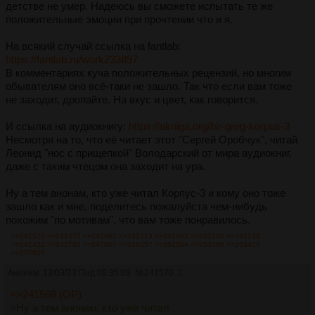
детстве не умер. Надеюсь вы сможете испытать те же
положительные эмоции при прочтении что и я.
На всякий случай ссылка на fantlab:
https://fantlab.ru/work233897
В комментариях куча положительных рецензий, но многим
обывателям оно всё-таки не зашло. Так что если вам тоже
не заходит, дропайте. На вкус и цвет, как говорится.
И ссылка на аудиокнигу:
https://akniga.org/bir-greg-korpus-3
Несмотря на то, что её читает этот "Сергей Оробчук", читай
Леонид "нос с прищепкой" Володарский от мира аудиокниг,
даже с таким чтецом она заходит на ура.
Ну а тем анонам, кто уже читал Корпус-3 и кому оно тоже
зашло как и мне, поделитесь пожалуйста чем-нибудь
похожим "по мотивам", что вам тоже понравилось.
>>241570
>>241572
>>241607
>>241713
>>241953
>>242102
>>242173
>>242422
>>242701
>>247857
>>248257
>>252584
>>253366
>>253427
>>257615
Аноним
13/03/23 Пнд 09:35:09
№
241570
2
>>241568 (OP)
>Ну а тем анонам, кто уже читал