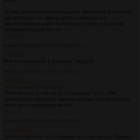
Оставь для своей учительницы по литературе. Ей можешь
рассказывать как именно должна читаться или
прослушиваться книга. По сколько страниц в день и на
голодный желудок или нет.
>>241598
Аноним
14/03/23 Втр 02:33:10
№
241594
10
>>241572
Всё перечисленное в гринтексе твердота.
Аноним
14/03/23 Втр 08:29:59
№
241598
11
>>241593
>Нет никаких отличий в том,
Отличия есть, в том как ты усваиваешь текст, тебя
прошлый раз обоссали, накидав научных фактов за щеку,
но ты опять пидорасина вылез?
>>241599
Аноним
14/03/23 Втр 08:54:38
№
241599
12
>>241598
3/4 книги прочитал и последнюю часть дослушал. Разницы