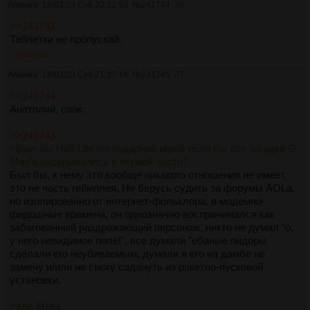
Аноним
18/03/23 Суб 20:32:53
№
241744
36
>>241741
Таблетки не пропускай.
>>241745
Аноним
18/03/23 Суб 21:37:14
№
241745
37
>>241744
Анатолий, спок.
>>241743
>Был бы Half-Life легендарной игрой если бы все загадки G-
Man'а раскрывались в первой части?
Был бы, к нему это вообще никакого отношения не имеет,
это не часть геймплея. Не берусь судить за форумы АОLа,
но изолированно от интернет-фольклора, в модемно-
фидошные времена, он однозначно воспринимался как
забагованный раздражающий персонаж, никто не думал "о,
у него невидимое поле!", все думали "ебаные пидоры
сделали его неубиваемым, думали я его на дамбе не
замечу и/или не смогу садануть из ракетно-пусковой
установки.
>или Мгла