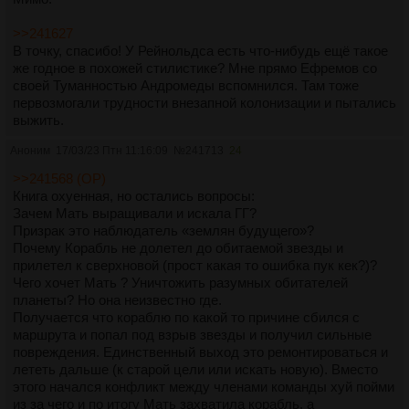
>>241627
В точку, спасибо! У Рейнольдса есть что-нибудь ещё такое
же годное в похожей стилистике? Мне прямо Ефремов со
своей Туманностью Андромеды вспомнился. Там тоже
первозмогали трудности внезапной колонизации и пытались
выжить.
Аноним
17/03/23 Птн 11:16:09
№
241713
24
>>241568 (OP)
Книга охуенная, но остались вопросы:
Зачем Мать выращивали и искала ГГ?
Призрак это наблюдатель «землян будущего»?
Почему Корабль не долетел до обитаемой звезды и
прилетел к сверхновой (прост какая то ошибка пук кек?)?
Чего хочет Мать ? Уничтожить разумных обитателей
планеты? Но она неизвестно где.
Получается что кораблю по какой то причине сбился с
маршрута и попал под взрыв звезды и получил сильные
повреждения. Единственный выход это ремонтироваться и
лететь дальше (к старой цели или искать новую). Вместо
этого начался конфликт между членами команды хуй пойми
из за чего и по итогу Мать захватила корабль, а