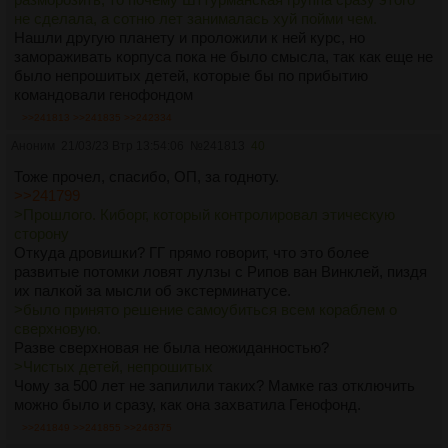
не сделала, а сотню лет занималась хуй пойми чем.
Нашли другую планету и проложили к ней курс, но
замораживать корпуса пока не было смысла, так как еще не
было непрошитых детей, которые бы по прибытию
командовали генофондом
>>241813
>>241835
>>242334
Аноним
21/03/23 Втр 13:54:06
№
241813
40
Тоже прочел, спасибо, ОП, за годноту.
>>241799
>Прошлого. Киборг, который контролировал этическую
сторону
Откуда дровишки? ГГ прямо говорит, что это более
развитые потомки ловят лулзы с Рипов ван Винклей, пиздя
их палкой за мысли об экстерминатусе.
>было принято решение самоубиться всем кораблем о
сверхновую.
Разве сверхновая не была неожиданностью?
>Чистых детей, непрошитых
Чому за 500 лет не запилили таких? Мамке газ отключить
можно было и сразу, как она захватила Генофонд.
>>241849
>>241855
>>246375