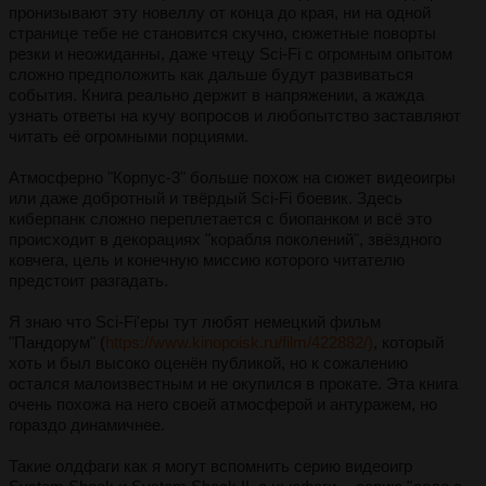
пронизывают эту новеллу от конца до края, ни на одной
странице тебе не становится скучно, сюжетные поворты
резки и неожиданны, даже чтецу Sci-Fi с огромным опытом
сложно предположить как дальше будут развиваться
события. Книга реально держит в напряжении, а жажда
узнать ответы на кучу вопросов и любопытство заставляют
читать её огромными порциями.
Атмосферно "Корпус-3" больше похож на сюжет видеоигры
или даже добротный и твёрдый Sci-Fi боевик. Здесь
киберпанк сложно переплетается с биопанком и всё это
происходит в декорациях "корабля поколений", звёздного
ковчега, цель и конечную миссию которого читателю
предстоит разгадать.
Я знаю что Sci-Fi'еры тут любят немецкий фильм
"Пандорум" (
https://www.kinopoisk.ru/film/422882/)
, который
хоть и был высоко оценён публикой, но к сожалению
остался малоизвестным и не окупился в прокате. Эта книга
очень похожа на него своей атмосферой и антуражем, но
гораздо динамичнее.
Такие олдфаги как я могут вспомнить серию видеоигр