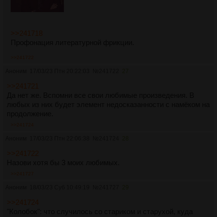
>>241718
Профонация литературной фрикции.
>>241722
Аноним
17/03/23 Птн 20:22:03
№
241722
27
>>241721
Да нет же. Вспомни все свои любимые произведения. В
любых из них будет элемент недосказанности с намёком на
продолжение.
>>241724
Аноним
17/03/23 Птн 22:06:38
№
241724
28
>>241722
Назови хотя бы 3 моих любимых.
>>241727
Аноним
18/03/23 Суб 10:49:19
№
241727
29
>>241724
"Колобок": что случилось со стариком и старухой, куда