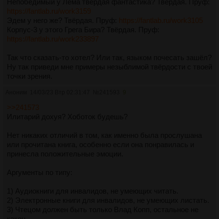
Непобедимый у Лема твёрдая фантастика? Твёрдая. Пруф:
https://fantlab.ru/work3159
Эдем у него же? Твёрдая. Пруф:
https://fantlab.ru/work3105
Корпус-3 у этого Грега Бира? Твёрдая. Пруф:
https://fantlab.ru/work233897
Так что сказать-то хотел? Или так, языком почесать зашёл?
Ну так приведи мне примеры незыблимой твёрдости с твоей
точки зрения.
Аноним
14/03/23 Втр 02:31:47
№
241593
9
>>241573
Илитарий дохуя? Хоботок будешь?
Нет никаких отличий в том, как именно была прослушана
или прочитана книга, особенно если она понравилась и
принесла положительные эмоции.
Аргументы по типу:
1) Аудиокниги для инвалидов, не умеющих читать.
2) Электронные книги для инвалидов, не умеющих листать.
3) Чтецом должен быть только Влад Копп, остальное не
какон.