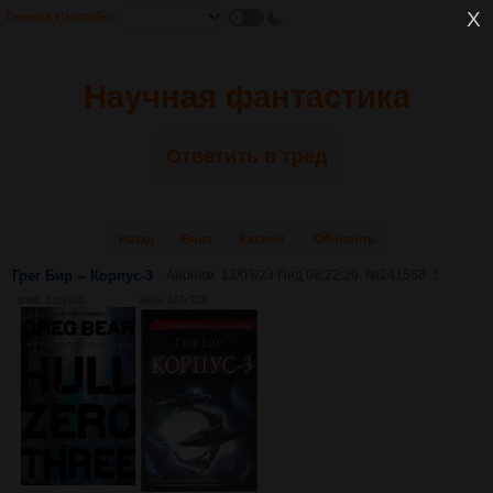
Главная
Настройки
Научная фантастика
Ответить в тред
Назад
Вниз
Каталог
Обновить
Грег Бир -- Корпус-3
Аноним
13/03/23 Пнд 08:22:29
№
241568
1
64Кб, 615x900
39Кб, 467x720