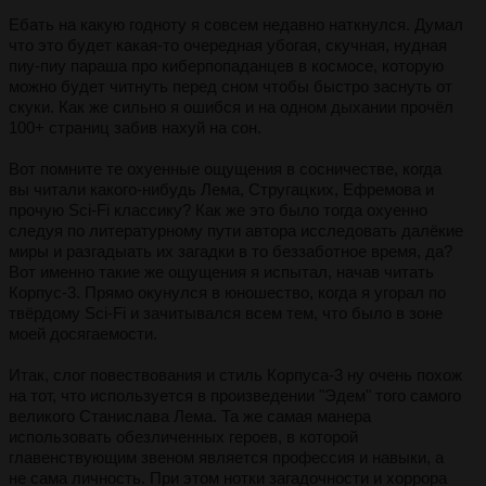
Ебать на какую годноту я совсем недавно наткнулся. Думал
что это будет какая-то очередная убогая, скучная, нудная
пиу-пиу параша про киберпопаданцев в космосе, которую
можно будет читнуть перед сном чтобы быстро заснуть от
скуки. Как же сильно я ошибся и на одном дыхании прочёл
100+ страниц забив нахуй на сон.
Вот помните те охуенные ощущения в сосничестве, когда
вы читали какого-нибудь Лема, Стругацких, Ефремова и
прочую Sci-Fi классику? Как же это было тогда охуенно
следуя по литературному пути автора исследовать далёкие
миры и разгадыать их загадки в то беззаботное время, да?
Вот именно такие же ощущения я испытал, начав читать
Корпус-3. Прямо окунулся в юношество, когда я угорал по
твёрдому Sci-Fi и зачитывался всем тем, что было в зоне
моей досягаемости.
Итак, слог повествования и стиль Корпуса-3 ну очень похож
на тот, что используется в произведении "Эдем" того самого
великого Станислава Лема. Та же самая манера
использовать обезличенных героев, в которой
главенствующим звеном является профессия и навыки, а
не сама личность. При этом нотки загадочности и хоррора