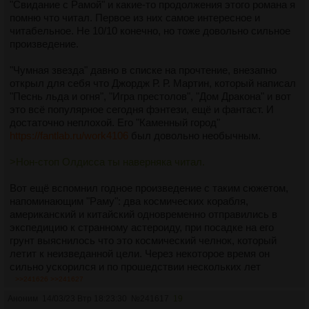
"Свидание с Рамой" и какие-то продолжения этого романа я
помню что читал. Первое из них самое интересное и
читабельное. Не 10/10 конечно, но тоже довольно сильное
произведение.
"Чумная звезда" давно в списке на прочтение, внезапно
открыл для себя что Джордж Р. Р. Мартин, который написал
"Песнь льда и огня", "Игра престолов", "Дом Дракона" и вот
это всё популярное сегодня фэнтези, ещё и фантаст. И
достаточно неплохой. Его "Каменный город"
https://fantlab.ru/work4106
был довольно необычным.
>Нон-стоп Олдисса ты наверняка читал.
Вот ещё вспомнил годное произведение с таким сюжетом,
напоминающим "Раму": два космических корабля,
американский и китайский одновременно отправились в
экспедицию к странному астероиду, при посадке на его
грунт выяснилось что это космический челнок, который
летит к неизведанной цели. Через некоторое время он
сильно ускорился и по прошедствии нескольких лет
прилетел к огромной неизвестно кем построенной
>>241626
>>241627
мегаструктуре в космосе, которую населили представители
Аноним
14/03/23 Втр 18:23:30
№
241617
19
различных цивилизаций, в попытках изучить все загадки