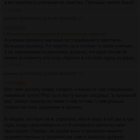
в восприятии и усвоении не заметил. Причины твоего баха?
>>241600
Аноним
14/03/23 Втр 11:31:06
№
241600
13
>>241599
>Разницы в восприятии и усвоении не заметил.
А ученые провели научные исследования и заметили
большую разницу. Уж прости, но я почему-то верю ученым.,
а не завравшемуся двачному дурачку, который потом не
может вспомнить кто козу сбросил и кто ноги пауку оторвал.
>>241603
Аноним
14/03/23 Втр 12:49:00
№
241603
14
>>241600
Вот тебе делать нефиг, спорить о какой-то там совершенно
неважной хуете? Раз ты в посту выше говоришь "в прошлый
раз" значит перепутал меня с кем-то там, с кем раньше
спорил на тему аудиокниг и прочего.
В общем, это был не я, серьёзно, ибо я пишу в /sf/ раз в три
года, когда заканчивается sci-fi который я прочитал или
прослушал. Поверь, на своём веку я прочитал немало
художественных и технических книг и написал добрую