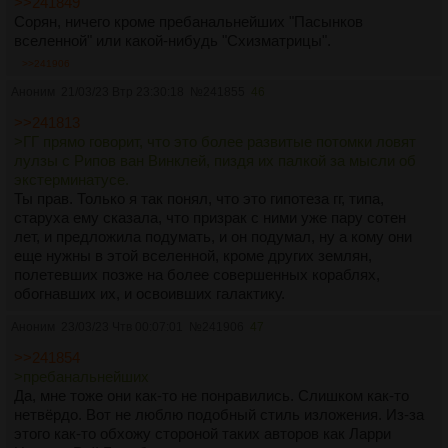
>>241849
Сорян, ничего кроме пребанальнейших "Пасынков
вселенной" или какой-нибудь "Схизматрицы".
>>241906
Аноним
21/03/23 Втр 23:30:18
№
241855
46
>>241813
>ГГ прямо говорит, что это более развитые потомки ловят
лулзы с Рипов ван Винклей, пиздя их палкой за мысли об
экстерминатусе.
Ты прав. Только я так понял, что это гипотеза гг, типа,
старуха ему сказала, что призрак с ними уже пару сотен
лет, и предложила подумать, и он подумал, ну а кому они
еще нужны в этой вселенной, кроме других землян,
полетевших позже на более совершенных кораблях,
обогнавших их, и освоивших галактику.
Аноним
23/03/23 Чтв 00:07:01
№
241906
47
>>241854
>пребанальнейших
Да, мне тоже они как-то не понравились. Слишком как-то
нетвёрдо. Вот не люблю подобный стиль изложения. Из-за
этого как-то обхожу стороной таких авторов как Ларри