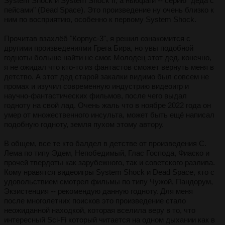
System Shock и System Shock II, а ньюфаги -- серию "деда с
пейсами" (Dead Space). Это произведение ну очень близко к
ним по восприятию, особенно к первому System Shock.
Прочитав взахлёб "Корпус-3", я решил ознакомится с
другими произведениями Грега Бира, но увы подобной
годноты больше найти не смог. Молодец этот дед, конечно,
я не ожидал что кто-то из фантастов сможет вернуть меня в
детство. А этот дед старой закалки видимо был совсем не
промах и изучил современную индустрию видеоигр и
научно-фантастических фильмов, после чего выдал
годноту на свой лад. Очень жаль что в ноябре 2022 года он
умер от множественного инсульта, может быть ещё написал
подобную годноту, земля пухом этому автору.
В общем, все те кто балдел в детстве от произведения С.
Лема по типу Эдем, Непобедимый, Глас Господа, Фиаско и
прочей твердоты как зарубежного, так и советского разлива.
Кому нравятся видеоигры System Shock и Dead Space, кто с
удовольствием смотрел фильмы по типу Чужой, Пандорум,
Экзистенция -- рекомендую данную годноту. Для меня
после многолетних поисков это произведение стало
неожиданной находкой, которая вселила веру в то, что
интересный Sci-Fi который читается на одном дыхании как в