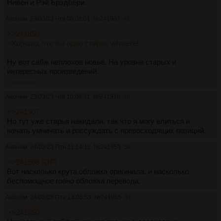
Нивен и Рэй Брэдбери.
Аноним
23/03/23 Чтв 00:08:01
№
241907
48
>>241850
>Хорошо, что вы одно старье читаете!
Ну вот сабж неплохое новьё. На уровне старых и
интересных произведений.
>>241910
Аноним
23/03/23 Чтв 10:08:31
№
241910
49
>>241907
Но тут уже старья накидали, так что я могу влиться и
начать умничать и рассуждать с превосходящих позиций.
Аноним
24/03/23 Птн 11:14:12
№
241953
50
>>241568 (OP)
Вот насколько крута обложка оригинала, и насколько
беспомощное говно обложка перевода.
Аноним
24/03/23 Птн 13:05:53
№
241955
51
>>241850