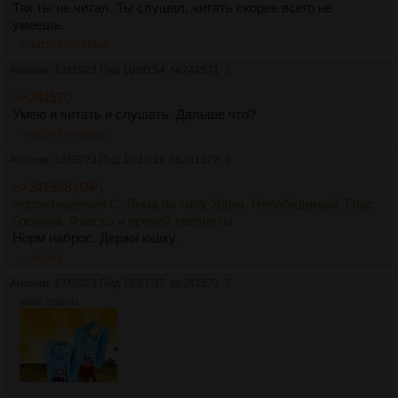
Так ты не читал. Ты слушал, читать скорее всего не
умеешь.
>>241571
>>247982
Аноним
13/03/23 Пнд 10:00:54
№
241571
3
>>241570
Умею и читать и слушать. Дальше что?
>>241573
>>242916
Аноним
13/03/23 Пнд 10:10:19
№
241572
4
>>241568 (OP)
>произведения С. Лема по типу Эдем, Непобедимый, Глас
Господа, Фиаско и прочей твердоты
Норм наброс. Держи юшку.
>>241594
Аноним
13/03/23 Пнд 12:27:37
№
241573
5
389Кб, 720x544