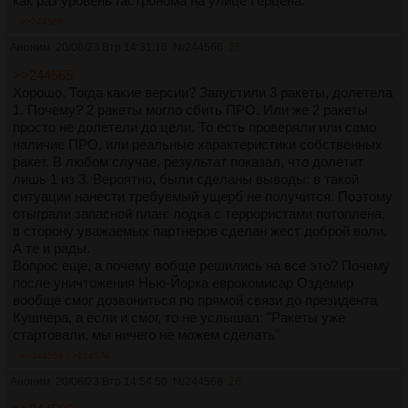
как раз уровень гастронома на улице Герцена.
>>244566
Аноним
20/06/23 Втр 14:31:16
№
244566
25
>>244565
Хорошо. Тогда какие версии? Запустили 3 ракеты, долетела
1. Почему? 2 ракеты могло сбить ПРО. Или же 2 ракеты
просто не долетели до цели. То есть проверяли или само
наличие ПРО, или реальные характеристики собственных
ракет. В любом случае, результат показал, что долетит
лишь 1 из 3. Вероятно, были сделаны выводы: в такой
ситуации нанести требуемый ущерб не получится. Поэтому
отыграли запасной план: лодка с террористами потоплена,
в сторону уважаемых партнеров сделан жест доброй воли.
А те и рады.
Вопрос еще, а почему вобще решились на все это? Почему
после уничтожения Нью-Йорка еврокомисар Оздемир
вообще смог дозвониться по прямой связи до президента
Кушнера, а если и смог, то не услышал: "Ракеты уже
стартовали, мы ничего не можем сделать"
>>244568
>>244574
Аноним
20/06/23 Втр 14:54:50
№
244568
26