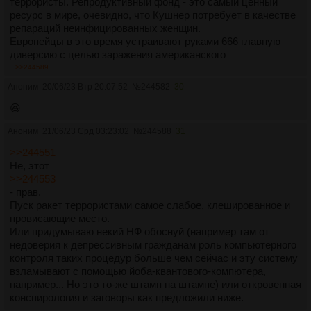
террористы. Репродуктивный фонд - это самый ценный
ресурс в мире, очевидно, что Кушнер потребует в качестве
репараций неинфицированных женщин.
Европейцы в это время устраивают руками 666 главную
диверсию с целью заражения американского
репродуктивного фонда.
>>244589
Очевидно, что идея такой многоходовки может прийти в
Аноним
20/06/23 Втр 20:07:52
№
244582
30
случае, если европейские учёные совершили прорыв в
разработке терапии для беременных - теперь
😆
инфицированная женщина может выносить ребёнка. В эту
Аноним
21/06/23 Срд 03:23:02
№
244588
31
же копилку идёт диверсия с банком спермы - с новой
терапией «чистая» сперма больше не нужна.
>>244551
В итоге Евросоюз не просто имеет возможность вернуться к
Не, этот
естественному воспроизводству, но и лишает возможности
>>244553
воспроизводства своего противника. По сути САСШ будет
- прав.
уничтожена демографическими методами за несколько
Пуск ракет террористами самое слабое, клешированное и
десятков лет.
провисающие место.
Или придумываю некий НФ обоснуй (например там от
недоверия к депрессивным гражданам роль компьютерного
контроля таких процедур больше чем сейчас и эту систему
взламывают с помощью йоба-квантового-компютера,
например... Но это то-же штамп на штампе) или откровенная
конспирология и заговоры как предложили ниже.