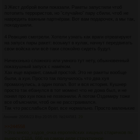
3 Жест доброй воли показали. Ракеты запустили чтоб
потопить террористов, но "случайно" пару сбили, чтоб не
навредить важным партнёрам. Вот вам подарочек, а мы так,
походушили.
4 Реакцию смотрели. Хотели узнать как враги отреагируют
на запуск пары ракет: возьмут в кулак, начнут передвигать
свои войска или всё-таки спокойно сидеть будут.
Ничехонько сложного или умного тут нету, обыкновенный
показушный запуск с намёком.
Хах еще вариант, самый простой. Это не ракеты вообще
были, а хуи. Просто так получилось что два хуя
промахнулись, а один попал. Вот и вся история. Кушнер
просто так ебанулся в тот момент что не дома был, и не
понял про хуи пока не позвонили. А потом Оздемиру тоже
все объяснили, чтоб он не расстраивался.
Так что расслабься брат, все нормально. Просто маленькие
хуи, большой хуй и слегка ебнувшиеся мозгами политики.
Аноним
20/06/23 Втр 20:05:05
№
244581
29
Ничего необычного.
>>244558
>Это много_ходов_очка европейских хищных старичков по
выносу США. 666 на самом деле структурное