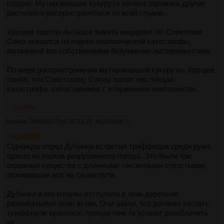
электромагнитные силы, чтобы сдвигаться по заводу,
поздно. Мутировавшая кукуруза начала заражать другие
перемещаясь сквозь стены и конструкции.
растения и распространяться по всей стране.
Кроме того, орудие способно телепортироваться на
Хрущев тщетно пытался замять инцидент, но Советский
короткие дистанции, используя искажения пространства.
Союз оказался на пороге экологической катастрофы,
Это позволяет ему внезапно появляться в самых
вызванной его собственными безумными экспериментами.
неожиданных местах, чтобы нападать на людей.
По мере распространения мутировавшей кукурузы, Хрущев
Смирнов и другим выжившим приходится постоянно
понял, что Советскому Союзу грозит настоящая
оглядываться, так как орудие может напасть из любой
катастрофа, сопоставимая с вторжением инопланетян.
точки. Его передвижения становятся все более
непредсказуемыми по мере того, как оно «обучается» и
Он приказал сжечь пораженные поля и ввести в действие
>>243098
совершенствуется.
планы эвакуации населения из зараженных районов.
Аноним
06/05/23 Суб 22:31:23
№
243098
5
Однако эти меры были запоздалыми.
Визуально экспериментальное электромагнитное орудие
>>243097
представляет собой массивный блок серого металла
Вскоре мутировавшие растения, превратившиеся в
Однажды отряд Дубинки встретил триффидов среди руин
размером примерно 10x5x3 метра.
огромных триффидоподобных существ с крупными
одного из парков разрушенного города. Это были три
листьями и колючками, начали поглощать другую
огромных существа с длинными токсичными отростками,
Оно имеет вид связки из нескольких башеноподобных
растительность. Они выделяли смертельные токсины и
пожиравшие все на своем пути.
модулей, соединенных друг с другом трубами, кабелями и
были невероятно агрессивны.
переходами. Каждый модуль имеет форму прямоугольного
Дубинка и его клоуны отступили в тень деревьев,
параллелепипеда с отполированной до лоска поверхностью
Наступила паника, когда триффиды обрушились на
разрабатывая план атаки. Они знали, что должны застать
и ребристыми ромбовидными выступами.
сельские поселения, сжигая дома и пожирая людей. Армия
триффидов врасплох, прежде чем те успеют разоблачить
была безсильна против них. Огнеметные части и танки
их.