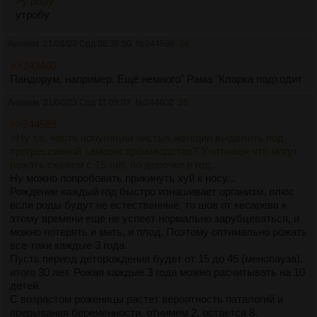
>у робу
утробу
Аноним
21/06/23 Срд 08:36:50
№
244598
34
>>243460
Пандорум, например. Ещё немного" Рама "Кларка подходит
Аноним
21/06/23 Срд 11:09:07
№
244602
35
>>244589
>Ну т.е. часть популяции чистых женщин выделить под
прогрессивной самовоспроизводство? Учитывая что могут
рожать скажем с 15 лет, по девочке в год...
Ну можно попробовать прикинуть хуй к носу...
Рождение каждый год быстро изнашивает организм, плюс
если роды будут не естественные, то шов от кесарева к
этому времени еще не успеет нормально зарубцеваться, и
можно потерять и мать, и плод. Поэтому оптимально рожать
все-таки каждые 3 года.
Пусть период деторождения будет от 15 до 45 (менопауза),
итого 30 лет. Рожая каждые 3 года можно расчитывать на 10
детей.
С возрастом роженицы растет вероятность паталогий и
прерывания беременности, отнимем 2, остается 8.