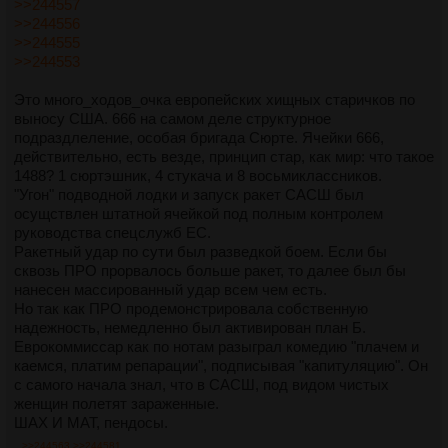
>>244557
666 (в экспозиции текста упоминается о диверсии с
>>244556
заражением вамповирусом биоматериала в центральном
>>244555
банке спермы в Брюсселе).
>>244553
Развязка сюжета заключается в том, что в процессе
операции по перевозке суррогатных матерей в Америку
Это много_ходов_очка европейских хищных старичков по
сторонник 666 устанавливает диспенсер с заражённым
выносу США. 666 на самом деле структурное
аэрозолем в самолёт, в котором перевозят женщин.
подраздлеление, особая бригада Сюрте. Ячейки 666,
Европейские женщины в свою очередь заражают
действительно, есть везде, принцип стар, как мир: что такое
суррогатных матерей в американском хранилище,
1488? 1 сюртэшник, 4 стукача и 8 восьмиклассников.
известном своими плохими условиями содержания.
"Угон" подводной лодки и запуск ракет САСШ был
осущствлен штатной ячейкой под полным контролем
руководства спецслужб ЕС.
Ракетный удар по сути был разведкой боем. Если бы
сквозь ПРО прорвалось больше ракет, то далее был бы
нанесен массированный удар всем чем есть.
Но так как ПРО продемонстрировала собственную
надежность, немедленно был активирован план Б.
Еврокоммиссар как по нотам разыграл комедию "плачем и
каемся, платим репарации", подписывая "капитуляцию". Он
с самого начала знал, что в САСШ, под видом чистых
женщин полетят зараженные.
ШАХ И МАТ, пендосы.
>>244563
>>244581