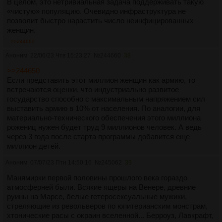
В целом, это нетривиальная задача поддерживать такую
«чистую» популяцию. Очевидно инфраструктура не
позволит быстро нарастить число неинфицированных
женщин.
>>244660
Аноним
22/06/23 Чтв 15:23:27
№
244660
38
>>244650
Если представить этот миллион женщин как армию, то
встречаются оценки, что индустриально развитое
государство способно с максимальным напряжением сил
выставить армию в 10% от населения. По аналогии, для
материально-технического обеспечения этого миллиона
рожениц нужен будет труд 9 миллионов человек. А ведь
через 3 года после старта программы добавится еще
миллион детей.
Аноним
07/07/23 Птн 14:50:16
№
245062
39
Манямирки первой половины прошлого века гораздо
атмосферней были. Всякие ящеры на Венере, древние
руины на Марсе, белые гетеросексуальные мужики,
стреляющие из револьверов по юпитерианским монстрам,
хтонические расы с окраин вселенной... Берроуз, Лавкрафт,