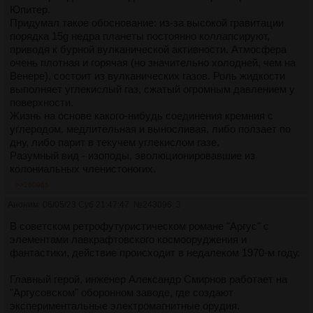
Юпитер.
Придумал такое обоснование: из-за высокой гравитации
порядка 15g недра планеты постоянно коллапсируют,
приводя к бурной вулканической активности. Атмосфера
очень плотная и горячая (но значительно холодней, чем на
Венере), состоит из вулканических газов. Роль жидкости
выполняет углекислый газ, сжатый огромным давлением у
поверхности.
Жизнь на основе какого-нибудь соединения кремния с
углеродом, медлительная и выносливая, либо ползает по
дну, либо парит в текучем углекислом газе.
Разумный вид - изоподы, эволюционировавшие из
колониальных членистоногих.
>>260965
Аноним
06/05/23 Суб 21:47:47
№
243096
3
В советском ретрофутуристическом романе "Аргус" с
элементами лавкрафтовского космооруджения и
фантастики, действие происходит в недалеком 1970-м году.
Главный герой, инженер Александр Смирнов работает на
"Аргусовском" оборонном заводе, где создают
экспериментальные электромагнитные орудия.