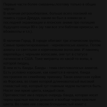
непревзойденные кувалды. Он посвятил свою жизнь
единого фронта сопротивления образовалась
Первые части более смазанны,поэтому только в общих
рассмешению людей, пока мир не погрузился в хаос от
междоусобная война.
чертах.
нашествия триффидов.
В наличии ретрокиберпанк, больше всего похожий на
Триффиды, разумеется, воспользовались расколом среди
помесь судьи Дредда, каким он был в комиксах и
Однако Дубинка не сдался. Он понимал, что единственный
повстанцев. Они сосредоточили силы, чтобы разгромить
последней экранизации и японских аниме про полицию
способ спасти человечество - это прогнать триффидов
каждую группу по отдельности, пока они сами истощали
будущего конца 80-х (ну там все эти баблгам кризисы, их
смехом. Он собрал группу подобных ему клоунов-
себя в борьбе друг против друга.
вбоквеллы и т.п.).
выживших и начал тренировать их в искусстве смеха и
комического сопротивления.
Люди теряли из виду общую цель, поглощенные
В наличии Город. В городе обитают три этнические группы.
ненавистью и предубеждениями друг против друга. Их
Самые привелигированные - черноволосые азиаты. Потом
Вместе они отточили свои номера до совершенства. Теперь
раздор приводил к тяжким поражениям и большим потерям,
азиаты со светлыми и коричневыми волосами. И наконец
их цель состояла в том, чтобы находить триффидов,
в то время как триффиды торжествовали.
европейцы с черными волосами, они тут в статусе
подкрадываться к ним незамеченными и заставлять
латиносов в США. Тоже мигранты из какой-то жопы, в
смеяться, пока не наступит их гибель.
Спустя сто лет после раскола повстанцев нетрадиционные
которой пиздец.
супергерои, такие как представители Радужного Отряда,
В нем есть банды. Банды - тема светловолосых азиатов.
Дубинка и его отряд клоунов-бойцов начали свою кампанию
вымерли из-за отсутствия сексуальной активности,
Есть условно хорошие, как кажется в начале, банда
по освобождению планеты от тирании триффидов с
необходимой для деторождения.
построення по семейному признаку. Такая азиатская хуйня
помощью смеха. И хотя их шансы малы, они готовы
из Форсажа, во главе которой длинноволосый высокий
сражаться до последнего, используя свои красные носы и
В то время потомки Дубинки, известные как "дубинковцы",
глазастый хер, который тут главным чедом пытается быть.
надувные кувалды как оружие против этих ужасных
смогли выжить и сформировали собственный странный
Носят они яркие цвета, каждый свое.
существ.
быт. Их религия и обряды были основаны на взглядах их
Противостоит им в первую очередь банда, которая носит
предка, Дубинки, и отвергали все, что в их понимании могло
черно-красные маски демонов и вообще черно-красные
подорвать "традиционные семейные ценности".
цвета. Во главе нее совсем блондинистый азиат с