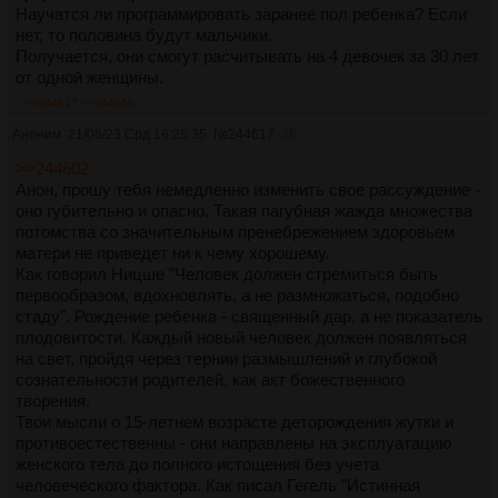
Научатся ли программировать заранее пол ребенка? Если
нет, то половина будут мальчики.
Получается, они смогут расчитывать на 4 девочек за 30 лет
от одной женщины.
>>244617
>>244650
Аноним
21/06/23 Срд 16:25:35
№
244617
36
>>244602
Анон, прошу тебя немедленно изменить свое рассуждение -
оно губительно и опасно. Такая пагубная жажда множества
потомства со значительным пренебрежением здоровьем
матери не приведет ни к чему хорошему.
Как говорил Ницше "Человек должен стремиться быть
первообразом, вдохновлять, а не размножаться, подобно
стаду". Рождение ребенка - священный дар, а не показатель
плодовитости. Каждый новый человек должен появляться
на свет, пройдя через тернии размышлений и глубокой
сознательности родителей, как акт божественного
творения.
Твои мысли о 15-летнем возрасте деторождения жутки и
противоестественны - они направлены на эксплуатацию
женского тела до полного истощения без учета
человеческого фактора. Как писал Гегель "Истинная