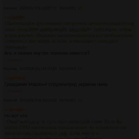
Аноним
20/06/23 Втр 13:55:21
№
244563
22
>>244558
>Высочайшие достижения нейтронной мегалоплазмы! Ротор
поля наподобие дивергенции градуирует себя вдоль спина
и там, внутре, обращает материю вопроса в спиритуальные
электрические вихри, из коих и возникает синекдоха
отвечания…
Ага, и неонка внутре, полагаю имеется?
>>244564
Аноним
20/06/23 Втр 14:00:10
№
244564
23
>>244563
Гражданин Машкин! стругачетред экраном ниже
>>244565
Аноним
20/06/23 Втр 14:05:20
№
244565
24
>>244564
Но вот это
>Ракетный удар по сути был разведкой боем. Если бы
сквозь ПРО прорвалось больше ракет, то далее был бы
нанесен массированный удар всем чем есть.