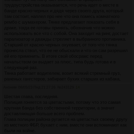
покинуть Город, потому что денег ебически много теперь.
трудоустройства оказывается, что речь идет о месте в
Они были последними хранителями наследия Дубинки. И
Улыбаясь они идут толпой по коридору, а потом по холлу
банде красно-черных и дядя через своего друга, который
хотя их взгляды казались архаичными и реакционными, для
здания, где живет эта тетушка. На середине холла эта
там состоит, наплел про нее что она помесь комнатного
них они были истиной, за которую они готовы были
часть заканчивается.
рембо с шумахером. Тянке предлагают показать себя в
сражаться. Такова была их вера.
Все выше - четыре первых главы.
драке, тогда ее готовы принять, обозначив что можно
использовать все что с собой. Она заходит на ринг, достает
парализатор и дважды стреляет в выбранного противника.
Старший от красно-черных охуевает, от того что тянка
пронесла ствол, что ее не обыскали и что он сам разрешил
ей его применить. В итоге свой обосрамс перед
начальством он выдает за плюс, типа будь готова и в
следующий раз.
Тянка работает водителем, возит всякий стремный груз,
раненых гангстеров, забирает бухих старших из кабака,
увозит их от погони и прочие будни. В какой-то момент ее
Аноним
08/05/23 Пнд 21:27:26
№
243129
14
начинают дергать на разборки, потому что людей не
хватает. Постоять за компанию.
Шестая глава, последняя.
Тянка ссытся, поэтому начинает выяснять, что там на
Полиция гоняется за цветастыми, потому что это самая
разборках можно ожидать. Узнает, что у всех основных
крупная банда без собственной территории, а значит
конкурентов есть киборги, ссытся еще больше и несмотря
доставляющая больше всего проблем.
на свою любовь к деньгам и жажду экономии покупает себе
Глава полиции района ругается на цветастых своему другу
ствол, который может уложить киборга и начинает его
из местного ФБР, бухает с ним, вместе они вспоминают как
возить в машине. Тот самый карабин. И номер на маске у
были на войне.