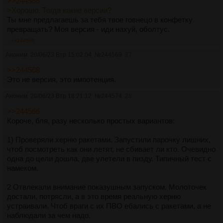
>>244566
>Хорошо. Тогда какие версии?
Ты мне предлагаешь за тебя твое говнецо в конфетку
превращать? Моя версия - иди нахуй, оболтус.
>>244569
Аноним
20/06/23 Втр 15:02:04
№
244569
27
>>244568
Это не версия, это импотенция.
Аноним
20/06/23 Втр 18:21:12
№
244574
28
>>244566
Короче, бля, разу несколько простых вариантов:
1) Проверяли херню ракетами. Запустили парочку лишних,
чтоб посмотреть как они летят, не сбивает ли кто. Очевидно
одна до цели дошла, две улетели в пизду. Типичный тест с
намеком.
2 Отвлекали внимание показушным запуском. Молоточек
достали, потрясли, а в это время реальную херню
устраивали. Чтоб враги с их ПВО ебались с ракетами, а не
наблюдали за чем надо.