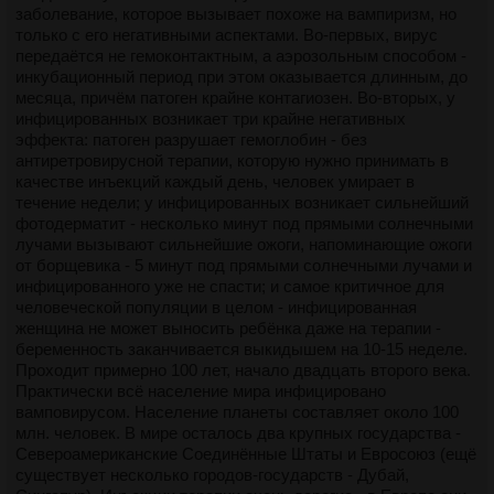
огнем, она прикрываясь племянницей главного цветастого
попал в криминал. И, учитывая что этот кто-то спит в
заболевание, которое вызывает похоже на вампиризм, но
(которой уже оторвало ногу гранатой, так что прикрываться
штурмовом костюме, ест в штурмовом костюме, пьет кофе
только с его негативными аспектами. Во-первых, вирус
ей не сложно) убегает по коридору, взрывает за собой
с кардамоном - то это один из тех людей, которых не стоит
передаётся не гемоконтактным, а аэрозольным способом -
выход, кидает племянницу в машину, оббегает здание
провоцировать на эскалацию, потому что этот Рэмбо
инкубационный период при этом оказывается длинным, до
успевает выстрелить из гранатомета в машину цветастых,
перережет гораздо больше народу, чем можно себе
месяца, причём патоген крайне контагиозен. Во-вторых, у
после чего прыгает в машину и уезжает на базу красно-
позволить, если его/ее брать.
инфицированных возникает три крайне негативных
черных.
А если не трогать - то все будет спокойно, потому что эта
эффекта: патоген разрушает гемоглобин - без
Красно черные в ахуе от произошедшего, главный в банде
вспышка насилия не была эмоциональной. Понятно, что это
антиретровирусной терапии, которую нужно принимать в
выдает ебических размеров вознаграждение, но тянка
просто версия, но зачем рисковать? Тем более команды
качестве инъекций каждый день, человек умирает в
тупит. Друг дяди пытается ее утащить из кабинета, но она
сверху мочить красно-черных не было.
течение недели; у инфицированных возникает сильнейший
спрашивает у главы банды, может ли она пожелать чего-
Глава полиции говорит что подумает.
фотодерматит - несколько минут под прямыми солнечными
нибудь кроме денег. Тот соглашается. Друг дяди и
Глава полиции сидит дома и общается с дочерью. Дочь - та
лучами вызывают сильнейшие ожоги, напоминающие ожоги
остальные гангстеры уже свалили из кабинета. Тянка
самая тянка из хорошей семьи, с которой тянка из 5-й главы
от борщевика - 5 минут под прямыми солнечными лучами и
спрашивает, может ли он ее поцеловать. Секс на столе,
общалась в спортзале. Дочь кривится и говорит что не
инфицированного уже не спасти; и самое критичное для
занавес.
понимает как он может пить этот гадкий кофе с кардамоном,
человеческой популяции в целом - инфицированная
и что единственный человек, который эту дрянь еще пьет
женщина не может выносить ребёнка даже на терапии -
из тех что она знает - ее подруга по спортзалу. Глава
беременность заканчивается выкидышем на 10-15 неделе.
полиции предлагает пригласить эту подругу в гости.
Проходит примерно 100 лет, начало двадцать второго века.
Когда гг из пятой части приходит в гости (она ухоженнее и
Практически всё население мира инфицировано
богаче одета, чем была до этого, и нет зашуганности, видно
вамповирусом. Население планеты составляет около 100
что жизнь удалась), глава полиции общается с ней
млн. человек. В мире осталось два крупных государства -
аккуратно, а потом подливая ей алкоголь, напаивает (в
Североамериканские Соединённые Штаты и Евросоюз (ещё
процессе и сам напивается, но не так сильно) и начинает
существует несколько городов-государств - Дубай,
рассказывать про свои военные похождения. Напившись