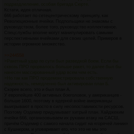
подраздлеление, особая бригада Сюрте.
Кстати, идея отличная.
666 работает по сетецентрическому принципу, как
Революционные ячейки. Подпольщики не знакомы с
руководством, более того, руководство коллективное.
Спецслужбы вполне могут манипулировать самыми
перспективными ячейками для своих целей. Примеров в
истории огромное множество.
>>244558
>Ракетный удар по сути был разведкой боем. Если бы
сквозь ПРО прорвалось больше ракет, то далее был бы
нанесен массированный удар всем чем есть.
>Но так как ПРО продемонстрировала собственную
надежность, немедленно был активирован план Б.
Скорее всего, это и был план А.
У европейцев 400 активных боеголовок, у американцев -
больше 1600, поэтому в ядерной войне американцы
выигрывают в просто в силу несопоставимости ресурсов.
Поэтому Оздемир придумывает хитрый план. Хайджеким
ячейки 666, организовываем их руками атаку на САСШ,
причём Оздемир с самого начала сидит на «горячей линии»
с Кушнером, и уговаривает его, что это не мы это