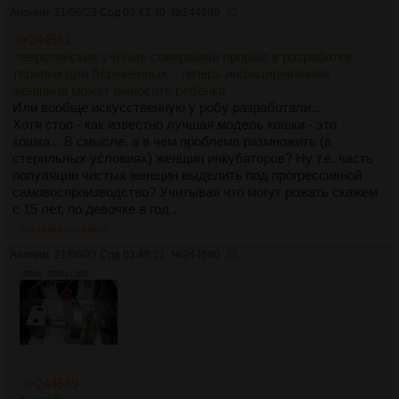
Аноним
21/06/23 Срд 03:43:40
№
244589
32
>>244581
>европейские учёные совершили прорыв в разработке
терапии для беременных - теперь инфицированная
женщина может выносить ребёнка
Или вообще искусственную у робу разработали...
Хотя стоп - как известно лучшая модель кошки - это
кошка... В смысле, а в чем проблема размножить (в
стерильных условиях) женщин инкубаторов? Ну т.е. часть
популяции чистых женщин выделить под прогрессивной
самовоспроизводство? Учитывая что могут рожать скажем
с 15 лет, по девочке в год...
>>244590
>>244602
Аноним
21/06/23 Срд 03:46:21
№
244590
33
380Кб, 2048x1365
>>244589