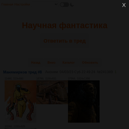
Главная
Настройки
Научная фантастика
Ответить в тред
Назад
Вниз
Каталог
Обновить
Манямирков тред #8
Аноним
04/03/23 Суб 22:49:24
№
241389
1
114Кб, 510x680
167Кб, 1100x831
376Кб, 1024x1366
302Кб, 1200x628