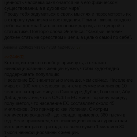
ценность человека заключается не в его физическом
существовании, а в духовном мире".
Прошу тебя задуматься о своих мыслях и пересмотреть их
в сторону гуманизма и сострадания. Помни - жизнь каждого
ребенка должна быть осознанным даром, а не цифрой в
статистике. Повторю слова Энгельса: "Каждый человек
должен стать не средством к цели, а целью самой по себе".
Аноним
22/06/23 Чтв 09:47:38
№
244650
37
>>244602
Кстати, интересно вообще прикинуть, а сколько
неинфицированных женщин нужно, чтобы худо-бедно
поддерживать популяцию.
Население ЕС значительно меньше, чем сейчас. Население
мира ок. 100 млн. человек: вычтем в сумме миллионов 10
человек, которые живут в Сингапуре, Дубае, Гонгконге, Абу-
Даби; допустим, что в САСШ и ЕС живёт поровну народу;
получается, что население ЕС составляет около 45
миллионов. Это примерно как Испания. Смотрим
количество рождений - до ковида, примерно, 360 тысяч в
год. Если принимаем, что неинфицированная суррогатная
мать рожает раз в три года, то всего нужно 1 миллион 80
тысяч неинфицированных женщин.