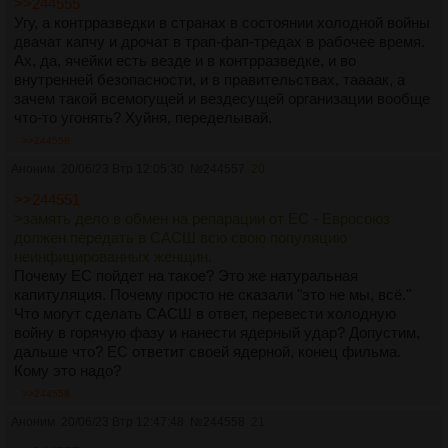
>>244555
прежде всего с целью консолидации своих обществ против
Угу, а контрразведки в странах в состоянии холодной войны
внешнего врага.
двачат капчу и дрочат в трап-фап-тредах в рабочее время.
Завязка сюжета состоит в том, что группировка
Ах, да, ячейки есть везде и в контрразведке, и во
ультрарадикальных анархистов «666», выступающая за
внутренней безопасности, и в правительствах, таааак, а
полное уничтожение человечества, организует захват
зачем такой всемогущей и вездесущей организации вообще
подводной лодки с баллистическими ракетами с ядерными
что-то угонять? Хуйня, переделывай.
боеголовками на борту на базе в Фаслейне. Террористы
угоняют лодку и при попытке захвата лодки спецназом
>>244558
наносят ракетно-ядерные удары по восточному побережью
Аноним
20/06/23 Втр 12:05:30
№
244557
20
САСШ в надежде спровоцировать президента Кушнера на
ответный ядерный удар по Европе. До того, как лодка
>>244551
оказывается потоплена, террористы успевают выпустить
>замять дело в обмен на репарации от ЕС - Евросоюз
три ракеты и одна из них всё-таки достигает цели и
должен передать в САСШ всю свою популяцию
уничтожает Нью-Йорк.
неинфицированных женщин.
Но верховному еврокомиссару Оздемиру удаётся по
Почему ЕС пойдет на такое? Это же натуральная
прямой связи убедить Кушнера, что это был теракт.
капитуляция. Почему просто не сказали "это не мы, всё."
Американский президент соглашается замять дело в обмен
Что могут сделать САСШ в ответ, перевести холодную
на репарации от ЕС - Евросоюз должен передать в САСШ
войну в горячую фазу и нанести ядерный удар? Допустим,
всю свою популяцию неинфицированных женщин.
дальше что? ЕС ответит своей ядерной, конец фильма.
Здесь стоит отметить, что 666 пользуется определенной
Кому это надо?
поддержкой в обществе, примерно, как европейская
>>244558
интеллигенция в 1970-х симпатизировала террористам из
Аноним
20/06/23 Втр 12:47:48
№
244558
21
группировки Баадера-Майнхоф. В особенности среди
научно-технической интеллигенции много симпатизантов