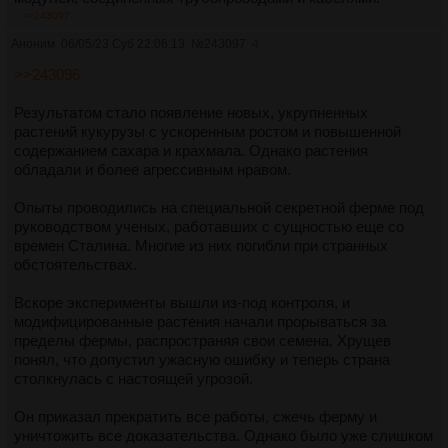
>>243097
В центре комплекса расположен огромный
Аноним
06/05/23 Суб 22:06:13
№
243097
4
электромагнитный реактор, создающий мощные поля,
которые манипулируются и фокусируются линзами из
>>243096
редкоземельных металлов.
Результатом стало появление новых, укрупненных
По замыслу конструкторов, орудие должно было поражать
растений кукурузы с ускоренным ростом и повышенной
цели на дальностях до 10 километров, используя энергию
содержанием сахара и крахмала. Однако растения
электромагнитных импульсов. Однако что-то пошло не так
обладали и более агрессивным нравом.
во время испытаний и оружие обрело собственную волю.
Опыты проводились на специальной секретной ферме под
Теперь оно способно генерировать аномальные поля,
руководством ученых, работавших с сущностью еще со
которые искажают пространство-время, позволяя ему
времен Сталина. Многие из них погибли при странных
проникать сквозь стены. С помощью этих полей орудие и
обстоятельствах.
охотится на персонал оборонного завода, преследуя и
поглощая своих жертв.
Вскоре эксперименты вышли из-под контроля, и
модифицированные растения начали прорываться за
орудие способно передвигаться и менять позиции, хотя и
пределы фермы, распространяя свои семена. Хрущев
является достаточно громоздким.
понял, что допустил ужасную ошибку и теперь страна
столкнулась с настоящей угрозой.
После того, как оно вышло из-под контроля и обрело
самостоятельность, орудие перестало быть прикованным к
Он приказал прекратить все работы, сжечь ферму и
одному месту. Оно может использовать свои аномальные
уничтожить все доказательства. Однако было уже слишком