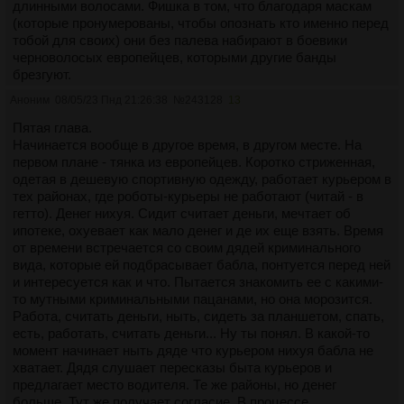
длинными волосами. Фишка в том, что благодаря маскам
Они регулярно проводили тряпичные парады, чтобы
(которые пронумерованы, чтобы опознать кто именно перед
демонстрировать свое презрение к "нетрадиционным"
тобой для своих) они без палева набирают в боевики
сексуальным ориентациям, которые они считали
черноволосых европейцев, которыми другие банды
источником упадка общества. Участники парадов несли
брезгуют.
транспаранты и лозунги в поддержку гетеросексуальной
И вот первые "главы" идут разборки между бандами,
моногамии.
Аноним
08/05/23 Пнд 21:26:38
№
243128
13
которые полны драк, погонь, разборок. Из важного для
сюжета - в банде "хороших" есть киборг. В какой-то момент
Пятая глава.
Они проводили церемонии "очищения", в ходе которых
киборг устраивает драку с боевиками черно-красных и всех
Начинается вообще в другое время, в другом месте. На
сжигали все артефакты прошлой эпохи, связанные с нон-
побеждает, потому что он ебаная машина победы. Почти
первом плане - тянка из европейцев. Коротко стриженная,
традиционными идентичностями. Это должно было
побеждает. Потому что пока идет драка и публика убегает в
одетая в дешевую спортивную одежду, работает курьером в
символизировать отказ от "нечистых" влияний.
ужасе, а черно-красные падают один за одним, навстречу
тех районах, где роботы-курьеры не работают (читай - в
бегущей публике идет черно-красный с номером 121 на
гетто). Денег нихуя. Сидит считает деньги, мечтает об
Дубинковцы верили, что их строгая приверженность
маске. И придя место с толком и расстановкой занимает
ипотеке, охуевает как мало денег и де их еще взять. Время
"традиционным семейным ценностям" и отрицание
удобную позицию и всаживает в киборга из ебической
от времени встречается со своим дядей криминального
"нетрадиционного" приведет к возрождению человечества.
пушки (которую потом называют полицейским карабином,
вида, которые ей подбрасывает бабла, понтуется перед ней
Они надеялись, что их потомки смогут воссоздать мир,
подсознание, ты там совсем ебанулось, это не карабин, это
и интересуется как и что. Пытается знакомить ее с какими-
который считали утраченным из-за "разврата" прошлого.
зенитка нахуй) пару снарядов. Иначе при таком калибре это
то мутными криминальными пацанами, но она морозится.
не назовешь. Храбрый киборг заканчивается. Цветастые
Работа, считать деньги, ныть, сидеть за планшетом, спать,
И хотя их общество было отрезано от остального мира,
очень обижаются и решают отомстить черно-красным. Они
есть, работать, считать деньги... Ну ты понял. В какой-то
дубинковцы продолжали ждать грядущего "возрождения",
устраивают налет на казино главы черно-красных, грабят
момент начинает ныть дяде что курьером нихуя бабла не
основывая свою надежду на том, что их строгая
его и сбегают. Глава черно-красных объявляет за них
хватает. Дядя слушает пересказы быта курьеров и
приверженность традициям в конечном счете одержит
награду, но избежав всех опасностей цветастые приезжают
предлагает место водителя. Те же районы, но денег
победу.
к тетушке своего лидера, чтобы забрать заначку и решают
больше. Тут же получает согласие. В процессе