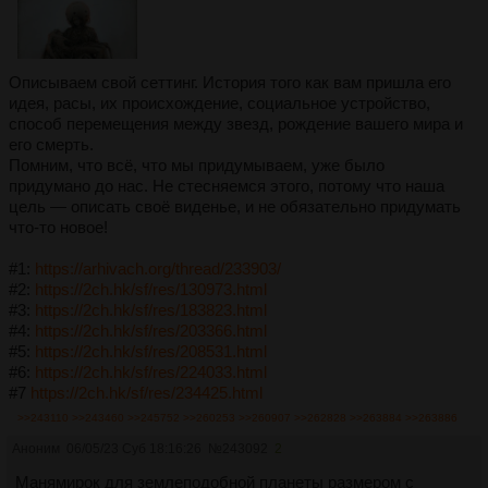
Описываем свой сеттинг. История того как вам пришла его
идея, расы, их происхождение, социальное устройство,
способ перемещения между звезд, рождение вашего мира и
его смерть.
Помним, что всё, что мы придумываем, уже было
придумано до нас. Не стесняемся этого, потому что наша
цель — описать своё виденье, и не обязательно придумать
что-то новое!
#1:
https://arhivach.org/thread/233903/
#2:
https://2ch.hk/sf/res/130973.html
#3:
https://2ch.hk/sf/res/183823.html
#4:
https://2ch.hk/sf/res/203366.html
#5:
https://2ch.hk/sf/res/208531.html
#6:
https://2ch.hk/sf/res/224033.html
#7
https://2ch.hk/sf/res/234425.html
>>243110
>>243460
>>245752
>>260253
>>260907
>>262828
>>263884
>>263886
Аноним
06/05/23 Суб 18:16:26
№
243092
2
Манямирок для землеподобной планеты размером с