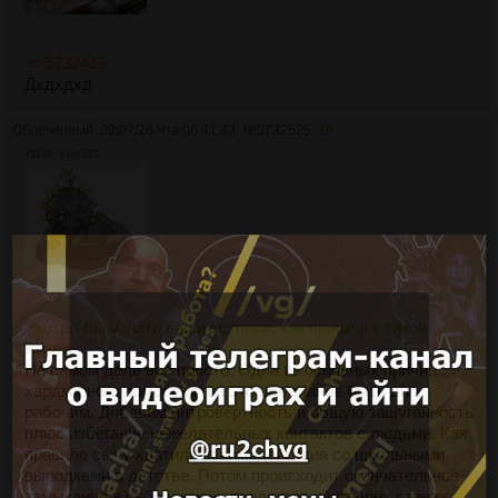
>>5732416
Дхдхдхд
Обречённый
09/07/26 Чтв 06:41:43
№
5732525
10
151Кб, 643x623
>хотел бы узнать ваши истории, как пришли к такой
жизни
На самом деле всё просто. Одна из основных причин
хардкорного домоседства это нежелание быть дно
рабочим. Добавим интровертность и общую зашуганность
плюс избегание нежелательных контактов с людьми. Как
правило сычу хватило взаимодействия со школьными
выродками в детстве. Потом происходит окончательное
замыкание в себе и жизнь пролетает в четырёх стенах.