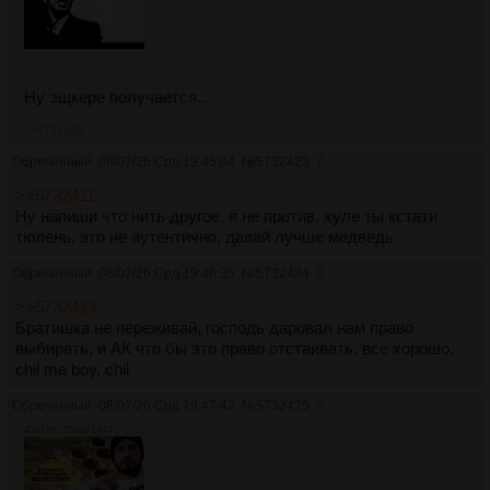
Ну эщкере получается...
>>5732425
Обречённый
08/07/26 Срд 19:45:04
№
5732423
7
>>5732411
Ну напиши что нить другое, я не против, хуле ты кстати
тюлень, это не аутентично, давай лучше медведь
Обречённый
08/07/26 Срд 19:46:35
№
5732424
8
>>5732413
Братишка не переживай, господь даровал нам право
выбирать, и АК что бы это право отстаивать, все хорошо,
chil ma boy, chil
Обречённый
08/07/26 Срд 19:47:42
№
5732425
9
4391Кб, 2560x1444