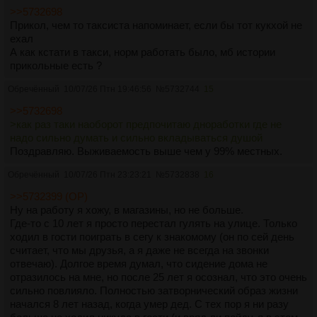
>>5732698
Прикол, чем то таксиста напоминает, если бы тот кукхой не
ехал
А как кстати в такси, норм работать было, мб истории
прикольные есть ?
Обречённый
10/07/26 Птн 19:46:56
№
5732744
15
>>5732698
>как раз таки наоборот предпочитаю дноработки где не
надо сильно думать и сильно вкладываться душой
Поздравляю. Выживаемость выше чем у 99% местных.
Обречённый
10/07/26 Птн 23:23:21
№
5732838
16
>>5732399 (OP)
Ну на работу я хожу, в магазины, но не больше.
Где-то с 10 лет я просто перестал гулять на улице. Только
ходил в гости поиграть в сегу к знакомому (он по сей день
считает, что мы друзья, а я даже не всегда на звонки
отвечаю). Долгое время думал, что сидение дома не
отразилось на мне, но после 25 лет я осознал, что это очень
сильно повлияло. Полностью затворнический образ жизни
начался 8 лет назад, когда умер дед. С тех пор я ни разу