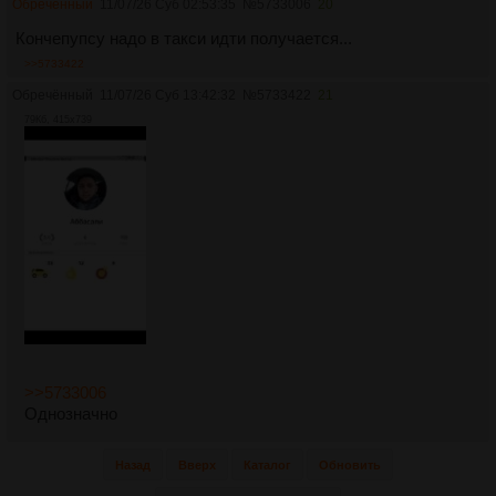
Обречённый
11/07/26 Суб 02:53:35
№
5733006
20
Кончепупсу надо в такси идти получается...
>>5733422
Обречённый
11/07/26 Суб 13:42:32
№
5733422
21
79Кб, 415x739
>>5733006
Однозначно
Назад
Вверх
Каталог
Обновить