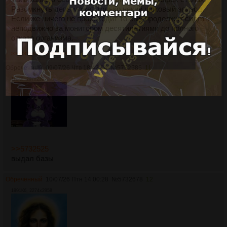
Разомкнуть цепь может только некий шоковый эпизод.
Если же ничего не происходит то сыч продолжит сидеть
неподвижно за монитором десятилетиями до полного
отказа организма.
>>5732585
>>5732698
Обречённый
09/07/26 Чтв 18:42:34
№
5732585
11
112Кб, 297x239
>>5732525
выдал базы
Обречённый
10/07/26 Птн 14:00:28
№
5732678
12
1991Кб, 2274x2958