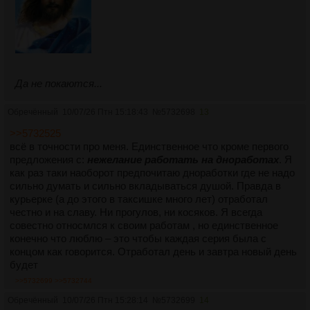
Да не покаются...
Обречённый
10/07/26 Птн 15:18:43
№
5732698
13
>>5732525
всё в точности про меня. Единственное что кроме первого
предложения с:
нежелание работать на дноработах
. Я
как раз таки наоборот предпочитаю дноработки где не надо
сильно думать и сильно вкладываться душой. Правда в
курьерке (а до этого в таксишке много лет) отработал
честно и на славу. Ни прогулов, ни косяков. Я всегда
совестно относмлся к своим работам , но единственное
конечно что люблю – это чтобы каждая серия была с
концом как говорится. Отработал день и завтра новый день
будет
>>5732699
>>5732744
Обречённый
10/07/26 Птн 15:28:14
№
5732699
14