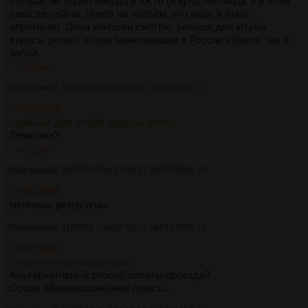
больше не ходил никуда в гости (и вряд ли пойду, я в этом
смысле сейчас тяжёл на подъём, это надо ж быть
опрятным). Дома киношки смотрю, раньше для ютуба
видосы делал, но как монетизацию в России убрали, так и
забил.
>>5732865
Обречённый
10/07/26 Птн 23:45:51
№
5732865
17
>>5732838
>раньше для ютуба видосы делал
Тематика?
>>5732869
Обречённый
10/07/26 Птн 23:49:17
№
5732869
18
>>5732865
мемчики, ретро игры
Обречённый
11/07/26 Суб 02:52:10
№
5733005
19
>>5733001
>повезло перепадал секс
Альтернативный способ оплаты проезда?
Ооооо одноглазозмейное такси...