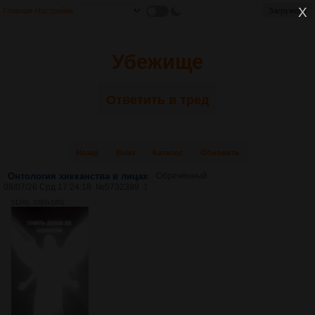
Главная
Настройки
Загружено
Убежище
Ответить в тред
Назад
Вниз
Каталог
Обновить
Онтология хикканства в лицах
Обречённый
08/07/26 Срд 17:24:18
№
5732399
1
512Кб, 1093x1951