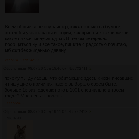
Всем общий, я не ноулайфер, хикка только на бумаге,
хотел бы узнать ваши истории, как пришли к такой жизни,
какие плюсы минусы т.д т.п. В целом интересно
пообщаться ну и все такое, пишите с радостью почитаю,
мб фитбек жиденько давану
>>5732413
>>5732838
Обречённый
08/07/26 Срд 18:46:07
№
5732411
2
почему ты думаешь, что обитающие здесь хикки, писавшие
и пишущие о причинах такого выбора, о своем быте,
больше 1к раз, сделают это в 1001 специально в твоем
треде? Мне лень я тюлень
>>5732423
Обречённый
08/07/26 Срд 19:11:07
№
5732413
3
5Кб, 84x83