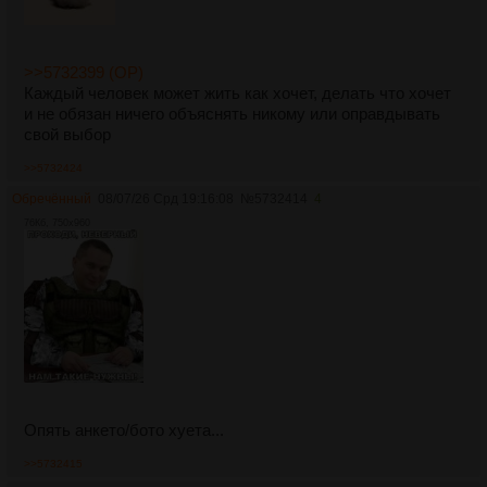
>>5732399 (OP)
Каждый человек может жить как хочет, делать что хочет
и не обязан ничего объяснять никому или оправдывать
свой выбор
>>5732424
Обречённый
08/07/26 Срд 19:16:08
№
5732414
4
76Кб, 750x960
Опять анкето/бото хуета...
>>5732415