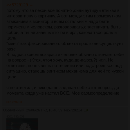
>>5729129 →
потому что за пекой все понятно ,сиди аутируй втыкай в
интерактивную картинку. А вот между этим промежутком
втыканием в монитор и всем остальным надо быть
нормисным человеком, разговаривать,сплетничать быть
собой, а ты не знаешь кто ты в ирл, какова твоя роль и
цель.
"меня" как фиксированного объекта просто не существует
base
В подрастковом возврасте человек обычно отвечает себе
на вопрос - (Ктоя, чтоя хочу, куда двигаюсь?) ит.п. Не
ответишь, поплывешь по течению или подстроешься под
ситуацию, станешь винтиком механизма для чей то чужой
цели
я не ответил, и никогда не задавал себе этот вопрос, до
момента когда уже настал ВСЁ. Мое саомоопределение
>>5729233
Обречённый
29/06/26 Пнд 16:40:59
№
5729214
19
45Кб, 736x552