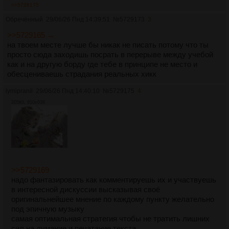
>>5729175
Обречённый
29/06/26 Пнд 14:39:51
№
5729173
3
>>5729165 →
на твоем месте лучше бы никак не писать потому что ты
просто сюда заходишь посрать в перерыве между учебой
как и на другую борду где тебе в принципе не место и
обесцениваешь страдания реальных хикк
lymipranil
29/06/26 Пнд 14:40:10
№
5729175
4
205Кб, 850x638
>>5729169
надо фантазировать как комментируешь их и участвуешь
в интересной дискуссии высказывая своё
оригинальнейшее мнение по каждому пункту желательно
под эпичную музыку
самая оптимальная стратегия чтобы не тратить лишних
сил на думание и печатание текста