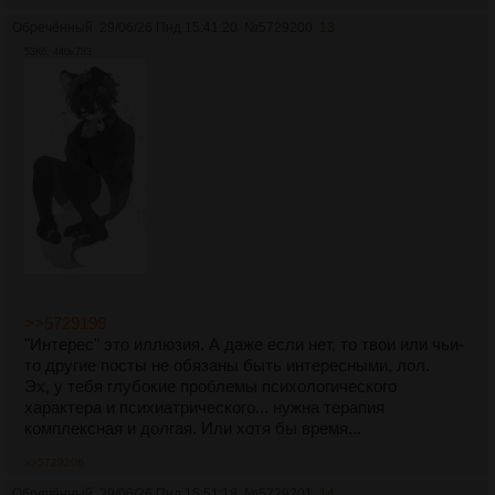
Обречённый
29/06/26 Пнд 15:41:20
№
5729200
13
53Кб, 440x783
>>5729199
"Интерес" это иллюзия. А даже если нет, то твои или чьи-
то другие посты не обязаны быть интересными, лол.
Эх, у тебя глубокие проблемы психологического
характера и психиатрического... нужна терапия
комплексная и долгая. Или хотя бы время...
>>5729206
Обречённый
29/06/26 Пнд 15:51:18
№
5729201
14