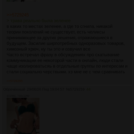
>>5729245
> трава реально была зеленее
в каких то местах зеленее, а где то сгнила. никакой
теории поколений не существует, есть челиксы
принимающее за других решения, отражаюшиеся в
будущем. Засилие ширпотребных одноразовых товаров,
химозный хрюч, ну ты это и озвучил все
Часто встречал фразу в обсуждениях про скатывание
коммуникации ее некоторой части в онлайн, люди стали
чаще изолироватьсяь в отдельные группы по интересам и
стали социально черствыми. хз мне не с чем сравнивать
>>5729285
Обречённый
29/06/26 Пнд 19:04:57
№
5729259
44
1015Кб, 749x1280