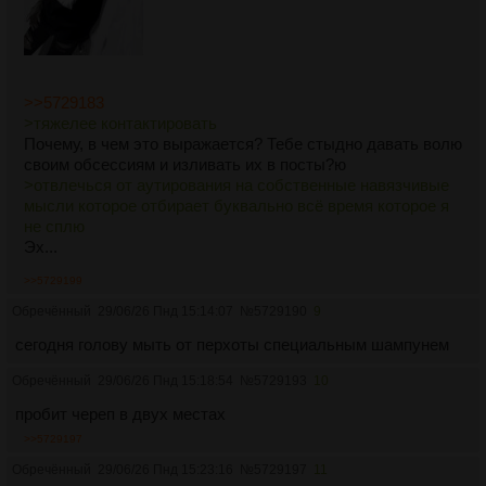
>>5729183
>тяжелее контактировать
Почему, в чем это выражается? Тебе стыдно давать волю
своим обсессиям и изливать их в посты?ю
>отвлечься от аутирования на собственные навязчивые
мысли которое отбирает буквально всё время которое я
не сплю
Эх...
>>5729199
Обречённый
29/06/26 Пнд 15:14:07
№
5729190
9
сегодня голову мыть от перхоты специальным шампунем
Обречённый
29/06/26 Пнд 15:18:54
№
5729193
10
пробит череп в двух местах
>>5729197
Обречённый
29/06/26 Пнд 15:23:16
№
5729197
11