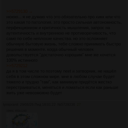
>>5729130 →
нююю... я не думаю что это обязательно про хикк или что
это какая то патология. это просто сильная автономность,
перфекционизм и критичность мышления, запрос на
аутентичность и внутреннюю не противоречивость, что
само по себе неплохие качества. но это осложняет
обычную бытовую жизнь, тебе сложно принимать быстро
решения в моменте. когда обычный человек
довольствуется "достаточно хорошим" мне же хочется
100% истинного
>>5729212
да я в том числе то поэтому neet и затворник. не нашёл
себя в этом сложном мире. мне в любом случае будет
тяжело и трудно "там", как минимум придётся жестко
перестраиваться, меняться и ломаться если как раньше
жить уже невозможно будет
lymipranil
29/06/26 Пнд 18:01:22
№
5729236
27
198Кб, 850x1240