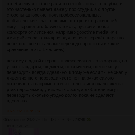
отсебятину и тп (всё ради того чтобы попасть в губы) и
это частенько бывает даже у про студий, а с другой
стороны авторские, полупрофессиональные,
любительские - часто не имеют строгих ограничений.
могут переводить ближе к тексту, пускай и ценой
комфорта от липсинка. например goodtime media или
дмитрий есарев (шикарно, лучше всех перевёл царство
небесное, все остальные переводы просто ни в какое
сравнение, а это 1 человек).
поэтому с одной стороны профессионалы это хорошо, но
у них стандарты, бюджеты, ограничения, они не могут
переводить всегда идеально. к тому же если ты не знал у
лицензионного перевода часто нет на руках самого
материала, а например только голоса или овальчики на
ртах персонажей, у них есть сроки, а любители могут
переводить сколько угодно долго, пока не сделают
идеально.
>>5729251
>>5729276
но касательно аниме по моему опыту ДА - все
любительские студии кал и почти всегда лучше оригинал
Обречённый
29/06/26 Пнд 18:52:08
№
5729249
35
+ сабы. есть более менее норм офиц перевод на самые
1133Кб, 1280x720
самые популярные аниме (тетрадь смерти, на него аж 2