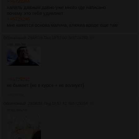
>>5729244
халяль давным давно уже много где написано
почему это тебя удивляет
>>5729246
мне кажется основа малина, клюква вроде еще там
Обречённый
29/06/26 Пнд 18:57:00
№
5729253
39
37Кб, 686x386
>>5729251
не бывает (не в курсе + не волнует)
>>5729254
Обречённый
29/06/26 Пнд 18:57:42
№
5729254
40
357Кб, 560x740