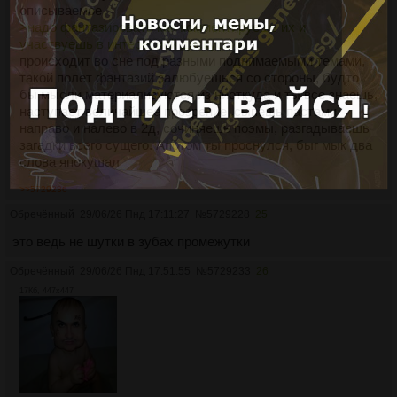
описываемое
>надо фантазировать как комментируешь их и
участвуешь в интересной дискуссии
происходит во сне под разными поднимаемыми темами,
такой полет фантазий залюбуешься со стороны, будто
бы мысли материализуются из ниоткуда и ты все знаешь,
наступает величайшее прозрение ,сыпешь пастами
направо и налево в 2д, сочиняешь поэмы, разгадываешь
загадки всего сущего. Апотом ты проснулся, быг мык два
слова япокушал
>>5729236
Обречённый
29/06/26 Пнд 17:11:27
№
5729228
25
это ведь не шутки в зубах промежутки
Обречённый
29/06/26 Пнд 17:51:55
№
5729233
26
17Кб, 447x447