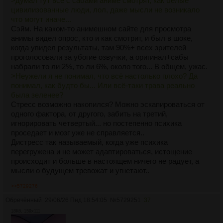
>думал тут все с сабами аниме смотрят, как белые
цивилизованные люди, лол, даже мысли не возникало
что могут иначе...
Сэйм. На каком-то анимешном сайте для просмотра
анимы видел опрос, кто и как смотрит, и был в шоке,
когда увидел результаты, там 90%+ всех зрителей
проголосовали за убогие озвучки, а оригинал+сабы
набрали то ли 2%, то ли 6%, около того... В общем, ужас.
>Неужели я не понимал, что всё настолько плохо? Да
понимал, как будто бы... Или всё-таки трава реально
была зеленее?
Стресс возможно накопился? Можно эскапироваться от
одного фактора, от другого, забить на третий,
игнорировать четвертый... но постепенно психика
проседает и мозг уже не справляется..
Дистресс так называемый, когда уже психика
перегружена и не может адаптироваться, истощение
происходит и больше в настоящем ничего не радует, а
мысли о будущем тревожат и угнетают..
>>5729276
Обречённый
29/06/26 Пнд 18:54:05
№
5729251
37
18Кб, 159x111