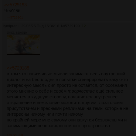
>>5729193
Чей? 🫨
>>5729201
lymipranil
29/06/26 Пнд 15:36:16
№
5729199
12
254Кб, 850x510
>>5729188
в том что навязчивые мысли занимают весь внутренний
диалог и на бесплодные попытки сгенерировать какую-то
интересную мысль сил просто не остаётся, от осознания
этого мнение о себе и своём
творчестве
ещё сильнее
меняется в худшую сторону, появляется внутреннее
отвращение и нежелание мозолить другим глаза своим
присутствием и пресными репликами на темы которые не
интересны никому или почти никому
по крайней мере мне самому они кажутся безвкусными и
занимающими неоправданно много пространства
>>5729200