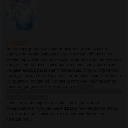
>>5729227
мен в определённый период бывало снилось как я
виртуозно импровизирую на шестиструнной лютне и не
менее виртуозно воспроизвожу ртом текст сочиняемый на
ходу с первого раза, каждая нота вписывается в мотив,
каждый аккорд развивает прогрессию, струны строят как
никогда прежде и моему представлению внемлет публика
из одного с половиной человека которые наблюдают за
происходящим и комментируют это
никак не
комментируют, оперативной памяти спящего мозга видимо
недостаёт я ху знает
просыпаться вовремя и записывать спонтанно
рождающиеся музыкальные фразы таки не доводилось,
что-то мне подсказывает что наяву они бы мне не
понравились
>>5729239