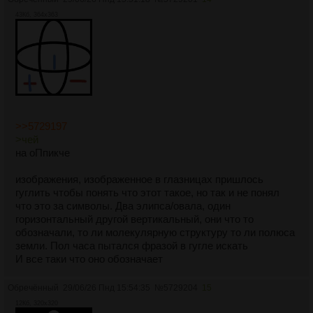
43Кб, 364x363
>>5729197
>чей
на оПпикче
изображения, изображенное в глазницах пришлось
гуглить чтобы понять что этот такое, но так и не понял
что это за символы. Два элипса/овала, один
горизонтальный другой вертикальный, они что то
обозначали, то ли молекулярную структуру то ли полюса
земли. Пол часа пытался фразой в гугле искать
И все таки что оно обозначает
Обречённый
29/06/26 Пнд 15:54:35
№
5729204
15
12Кб, 320x320