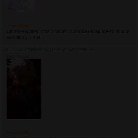
дубляжа старый и новый есть)
>>5729244
Да это недавно стали писать полгода назад где-то пошли
на поводу у чич
Обречённый
29/06/26 Пнд 18:52:43
№
5729250
36
150Кб, 736x1308
>>5729245