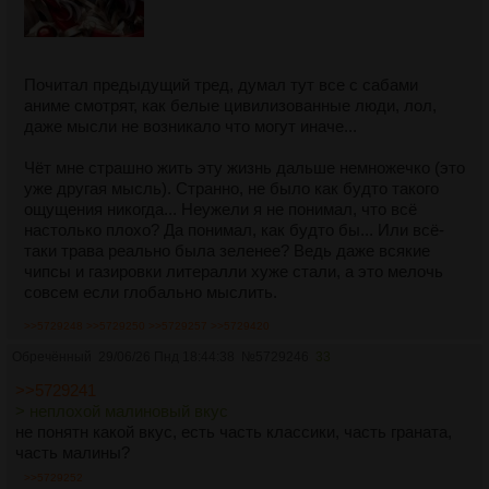
Почитал предыдущий тред, думал тут все с сабами
аниме смотрят, как белые цивилизованные люди, лол,
даже мысли не возникало что могут иначе...
Чёт мне страшно жить эту жизнь дальше немножечко (это
уже другая мысль). Странно, не было как будто такого
ощущения никогда... Неужели я не понимал, что всё
настолько плохо? Да понимал, как будто бы... Или всё-
таки трава реально была зеленее? Ведь даже всякие
чипсы и газировки литералли хуже стали, а это мелочь
совсем если глобально мыслить.
>>5729248
>>5729250
>>5729257
>>5729420
Обречённый
29/06/26 Пнд 18:44:38
№
5729246
33
>>5729241
> неплохой малиновый вкус
не понятн какой вкус, есть часть классики, часть граната,
часть малины?
>>5729252