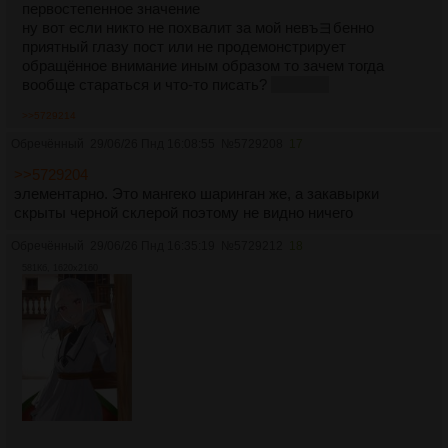
первостепенное значение
ну вот если никто не похвалит за мой невъヨбенно
приятный глазу пост или не продемонстрирует
обращённое внимание иным образом то зачем тогда
вообще стараться и что-то писать?
ш у т к а
>>5729214
Обречённый
29/06/26 Пнд 16:08:55
№
5729208
17
>>5729204
элементарно. Это мангеко шаринган же, а закавырки
скрыты черной склерой поэтому не видно ничего
Обречённый
29/06/26 Пнд 16:35:19
№
5729212
18
581Кб, 1620x2160