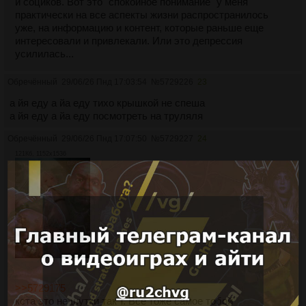
и социков. Вот это "спокойное понимание" у меня
практически на все аспекты жизни распространилось
уже, на информацию и контент, которые раньше еще
интересовали и привлекали. Или это депрессия
усилилась...
Обречённый
29/06/26 Пнд 17:03:54
№
5729226
23
а йя еду а йа еду тихо крышкой не спеша
а йя еду а йа еду посмотреть на труляля
Обречённый
29/06/26 Пнд 17:07:50
№
5729227
24
121Кб, 1152x1536
>>5729175
кста это не шутки так т. Все тоже самое тобой