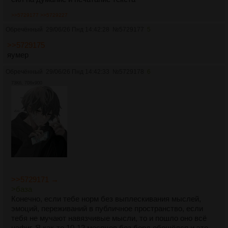
>>5729177
>>5729227
Обречённый
29/06/26 Пнд 14:42:28
№
5729177
5
>>5729175
яумер
Обречённый
29/06/26 Пнд 14:42:33
№
5729178
6
73Кб, 708x900
>>5729171 →
>база
Конечно, если тебе норм без выплескивания мыслей,
эмоций, переживаний в публичное пространство, если
тебя не мучают навязчивые мысли, то и пошло оно всё
нафиг. Я как-то 10-12 месяцев без борд обошёлся и это