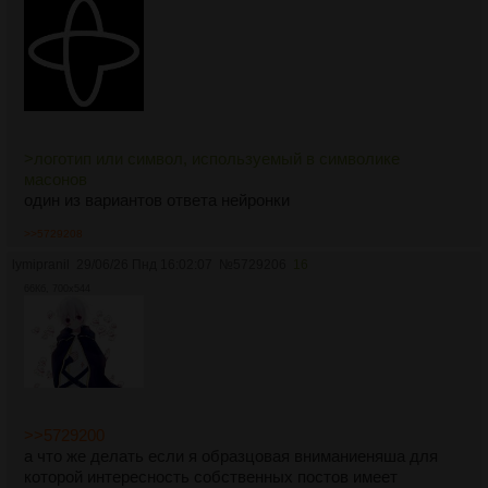
>логотип или символ, используемый в символике
масонов
один из вариантов ответа нейронки
>>5729208
lymipranil
29/06/26 Пнд 16:02:07
№
5729206
16
66Кб, 700x544
>>5729200
а что же делать если я образцовая вниманиеняша для
которой интересность собственных постов имеет