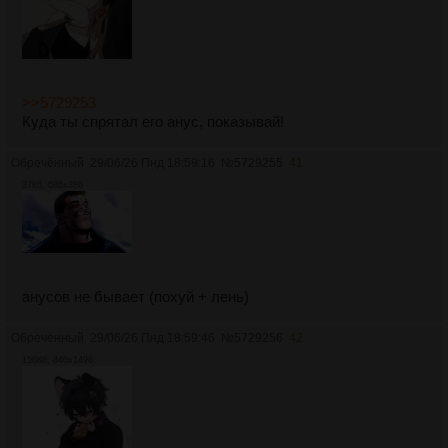
>>5729253
Куда ты спрятал его анус, показывай!
Обречённый
29/06/26 Пнд 18:59:16
№
5729255
41
37Кб, 686x386
анусов не бывает (похуй + лень)
Обречённый
29/06/26 Пнд 18:59:46
№
5729256
42
156Кб, 840x1496