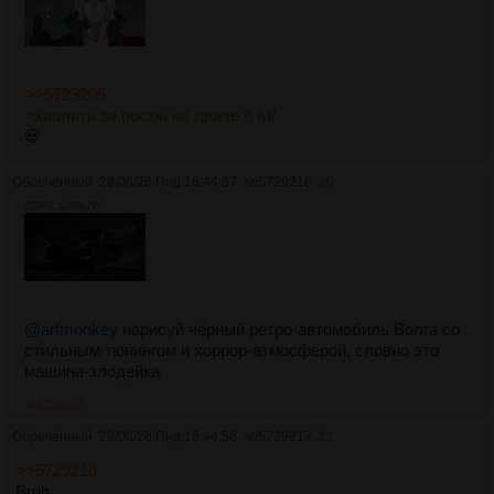
>>5729206
>хвалить за посты на дваче в /rf/
💀
Обречённый
29/06/26 Пнд 16:44:37
№
5729216
20
222Кб, 1280x720
@artmonkey
нарисуй чёрный ретро-автомобиль Волга со
стильным тюнингом и хоррор-атмосферой, словно это
машина-злодейка
>>5729217
Обречённый
29/06/26 Пнд 16:44:58
№
5729217
21
>>5729216
Bruh...