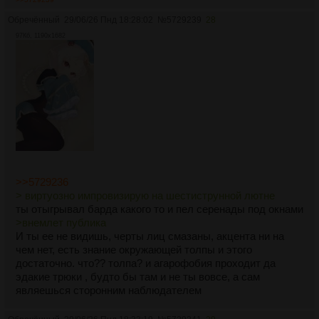
Обречённый
29/06/26 Пнд 18:28:02
№
5729239
28
97Кб, 1190x1682
>>5729236
> виртуозно импровизирую на шестиструнной лютне
ты отыгрывал барда какого то и пел серенады под окнами
>внемлет публика
И ты ее не видишь, черты лиц смазаны, акцента ни на
чем нет, есть знание окружающей толпы и этого
достаточно. что?? толпа? и агарофобия проходит да
эдакие трюки , будто бы там и не ты вовсе, а сам
являешься сторонним наблюдателем