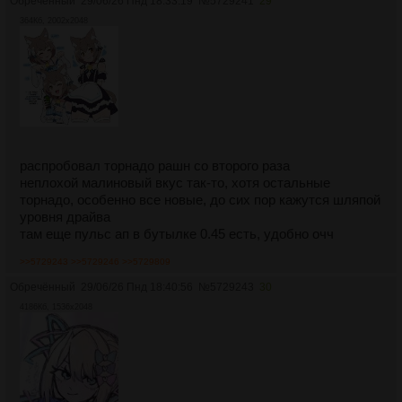
Обречённый
29/06/26 Пнд 18:33:19
№
5729241
29
364Кб, 2002x2048
распробовал торнадо рашн со второго раза
неплохой малиновый вкус так-то, хотя остальные
торнадо, особенно все новые, до сих пор кажутся шляпой
уровня драйва
там еще пульс ап в бутылке 0.45 есть, удобно очч
>>5729243
>>5729246
>>5729809
Обречённый
29/06/26 Пнд 18:40:56
№
5729243
30
4186Кб, 1536x2048