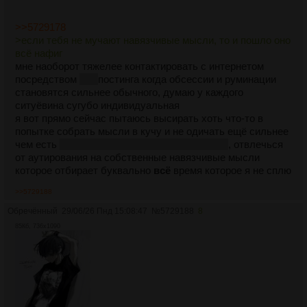
>>5729178
>если тебя не мучают навязчивые мысли, то и пошло оно
всё нафиг
мне наоборот тяжелее контактировать с интернетом
посредством
шит
постинга когда обсессии и руминации
становятся сильнее обычного, думаю у каждого
ситуёвина сугубо индивидуальная
я вот прямо сейчас пытаюсь высирать хоть что-то в
попытке собрать мысли в кучу и не одичать ещё сильнее
чем есть
хотя хуже как будто бы уже некуда
, отвлечься
от аутирования на собственные навязчивые мысли
которое отбирает буквально
всё
время которое я не сплю
>>5729188
Обречённый
29/06/26 Пнд 15:08:47
№
5729188
8
85Кб, 736x1090