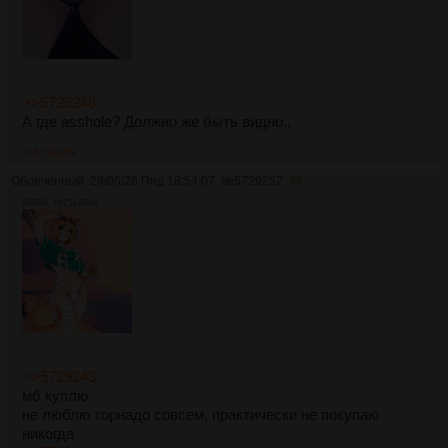
>>5729248
А где asshole? Должно же быть видно..
>>5729253
Обречённый
29/06/26 Пнд 18:54:07
№
5729252
38
295Кб, 1821x2048
>>5729243
мб куплю
не люблю торнадо совсем, практически не покупаю
никогда