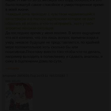
было пожалуй самое спокойное и умиротворенное время
в моей жизни.
>каждый день проходит с чувством надвигающейся
катастрофы и в полном оцепенении которое не даёт
обратить её вспять и что-то исправить, хотя у тебя
вероятно похожая ситуация
Да последнее время у меня похоже. В мозге ощущение
что всё кончено, что это лишь вопрос времени когда я
умру, никакое будущее не представляется, по крайней
мере положительное хоть сколько бы или
позитивное.Ппоэтому вместо того чтобы что-то делать,
например выходить в поликлинику и сдавать анализы, я
сижу в оцепенении дома по сути.
>>5729183
lymipranil
29/06/26 Пнд 14:53:11
№
5729183
7
66Кб, 600x600