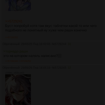
>>5729241
Буст попробуй хотя там вкус таблетки какой то или чего
подобного не понятный ну хуже чем рашн конечно
>>5729252
Обречённый
29/06/26 Пнд 18:43:05
№
5729244
31
>торнадо рашн
это на котором халяль написано?
)))
>>5729249
>>5729252
Обречённый
29/06/26 Пнд 18:44:19
№
5729245
32
1508Кб, 1600x2400