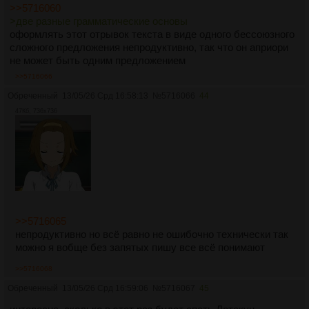
>>5716060
>две разные грамматические основы
оформлять этот отрывок текста в виде одного бессоюзного
сложного предложения непродуктивно, так что он априори
не может быть одним предложением
>>5716066
Обреченный
13/05/26 Срд 16:58:13
№
5716066
44
47Кб, 736x736
>>5716065
непродуктивно но всё равно не ошибочно технически так
можно я вобще без запятых пишу все всё понимают
>>5716068
Обреченный
13/05/26 Срд 16:59:06
№
5716067
45