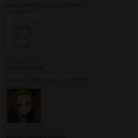
lymipranil
13/05/26 Срд 15:11:31
№
5716036
14
22Кб, 413x413
>>5716014 (OP)
Отличный оп пик
Обреченный
13/05/26 Срд 15:15:12
№
5716037
15
51Кб, 736x737
плохой слишком страшный