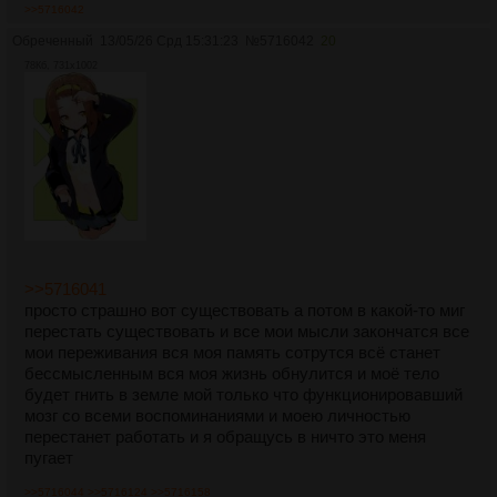
>>5716042
Обреченный
13/05/26 Срд 15:31:23
№
5716042
20
78Кб, 731x1002
>>5716041
просто страшно вот существовать а потом в какой-то миг
перестать существовать и все мои мысли закончатся все
мои переживания вся моя память сотрутся всё станет
бессмысленным вся моя жизнь обнулится и моё тело
будет гнить в земле мой только что функционировавший
мозг со всеми воспоминаниями и моею личностью
перестанет работать и я обращусь в ничто это меня
пугает
>>5716044
>>5716124
>>5716158