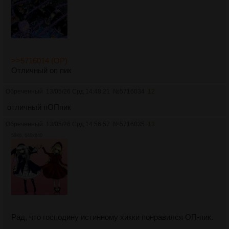
>>5716014 (OP)
Отличный оп пик
Обреченный
13/05/26 Срд 14:48:21
№
5716034
12
отличный пОПпик
Обреченный
13/05/26 Срд 14:56:57
№
5716035
13
59Кб, 640x640
Рад, что господину истинному хикки понравился ОП-пик.