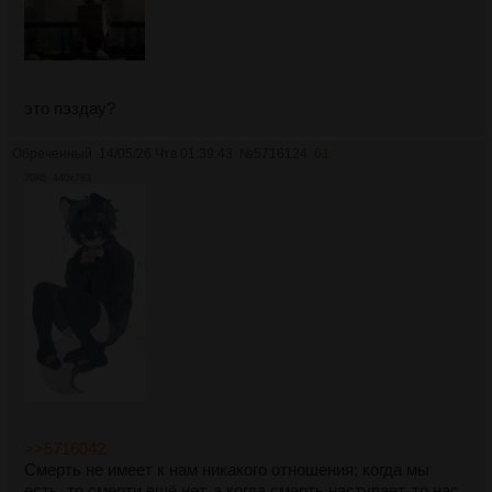
это пэздау?
Обреченный
14/05/26 Чтв 01:39:43
№
5716124
61
70Кб, 440x783
>>5716042
Смерть не имеет к нам никакого отношения; когда мы
есть, то смерти ещё нет, а когда смерть наступает, то нас