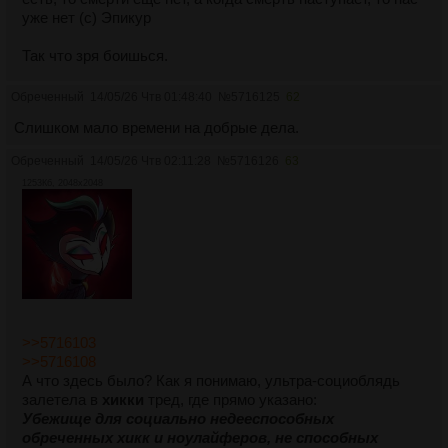
уже нет (с) Эпикур
Так что зря боишься.
Обреченный
14/05/26 Чтв 01:48:40
№
5716125
62
Слишком мало времени на добрые дела.
Обреченный
14/05/26 Чтв 02:11:28
№
5716126
63
1253Кб, 2048x2048
>>5716103
>>5716108
А что здесь было? Как я понимаю, ультра-социоблядь
залетела в
хикки
тред, где прямо указано:
Убежище для социально недееспособных
обреченных хикк и ноулайферов, не способных