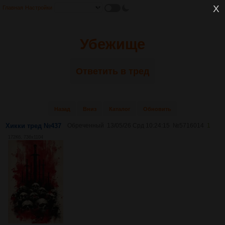
Главная
Настройки
Убежище
Ответить в тред
Назад
Вниз
Каталог
Обновить
Хикки тред №437
Обреченный
13/05/26 Срд 10:24:15
№
5716014
1
172Кб, 736x1104