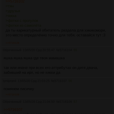
>>5716102
>тян
>друзья
>яжка
>фотки с прогулок
>фотки из самолёта
да ты карикатурный обитатель раздела для хикикомори,
это место определённо точно для тебя. оставайся тут :3
>>5716126
Обреченный
13/05/26 Срд 20:55:47
№
5716104
55
яшка яшка яшка где твоя мамашка
так или иначе при всех его аттрибутах он дитя двача,
забивший на ирл, но не хикки да
lymipranil
13/05/26 Срд 21:03:25
№
5716107
56
помянем лисичку
>>5716108
Обреченный
13/05/26 Срд 21:04:50
№
5716108
57
>>5716107