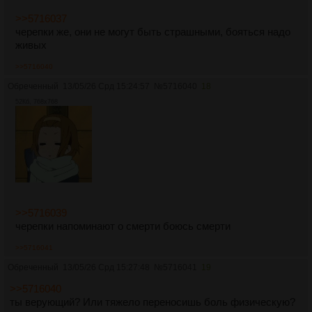
>>5716037
черепки же, они не могут быть страшными, бояться надо
живых
>>5716040
Обреченный
13/05/26 Срд 15:24:57
№
5716040
18
52Кб, 768x768
>>5716039
черепки напоминают о смерти боюсь смерти
>>5716041
Обреченный
13/05/26 Срд 15:27:48
№
5716041
19
>>5716040
ты верующий? Или тяжело переносишь боль физическую?