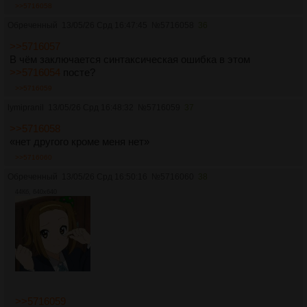
>>5716058
Обреченный
13/05/26 Срд 16:47:45
№
5716058
36
>>5716057
В чём заключается синтаксическая ошибка в этом
>>5716054
посте?
>>5716059
lymipranil
13/05/26 Срд 16:48:32
№
5716059
37
>>5716058
«нет другого кроме меня нет»
>>5716060
Обреченный
13/05/26 Срд 16:50:16
№
5716060
38
44Кб, 640x640
>>5716059