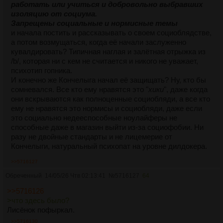
работать или учиться и добровольно выбравших
изоляцию от социума.
Запрещены социальные и нормисные темы
и начала постить и рассказывать о своем социоблядстве,
а потом возмущаться, когда её начали заслуженно
кувалдировать? Типичная наглая и залётная отрыжка из
/b/, которая ни с кем не считается и никого не уважает,
психотип гопника.
И конечно же Кончелыга начал её защищать? Ну, кто бы
сомневался. Все кто ему нравятся это "
хики
", даже когда
они вскрываются как полноценные социобляди, а все кто
ему не нравятся это нормисы и социобляди, даже если
это социально недееспособные ноулайферы не
способные даже в магазин выйти из-за социофобии. Ни
разу не двойные стандарты и не лицемерие от
Кончелыги, натуральный психопат на уровне дилдокера.
>>5716127
Обреченный
14/05/26 Чтв 02:13:41
№
5716127
64
>>5716126
>что здесь было?
Лисёнок пофыркал.
>>5716130