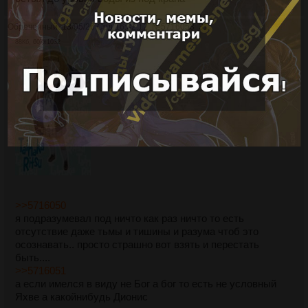
Обреченный
13/05/26 Срд 16:32:12
№
5716053
31
88Кб, 607x1032
>>5716050
я подразумевал под ничто как раз ничто то есть
отсутствие даже тьмы и тишины и разума чтоб это
осознавать.. просто страшно вот взять и перестать
быть....
>>5716051
а если имелся в виду не Бог а бог то есть не условный
Яхве а какойнибудь Дионис