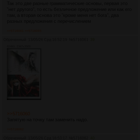
Так это две разные грамматические основы, первая это
"нет другого", то есть безличное предложение или как его
там, а вторая основа это "кроме меня нет бога", два
разных предложения с перечислением
>>5716061
>>5716065
Обреченный
13/05/26 Срд 16:52:19
№
5716061
39
824Кб, 2347x3500
>>5716060
Запятую на точку там заменить надо.
>>5716062
Обреченный
13/05/26 Срд 16:53:17
№
5716062
40