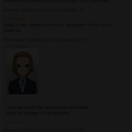
интересна, сколько в этот раз будет спать Дотакун
lymipranil
13/05/26 Срд 16:59:26
№
5716068
46
>>5716066
тогда ставь запятые и точки с запятыми чтобы было
понятно
Обреченный
13/05/26 Срд 17:04:53
№
5716072
47
46Кб, 736x1038
запятая зашестая заседьмая завосьмая
запятая потому что за пятками
>>5716075
lymipranil
13/05/26 Срд 17:06:37
№
5716073
48