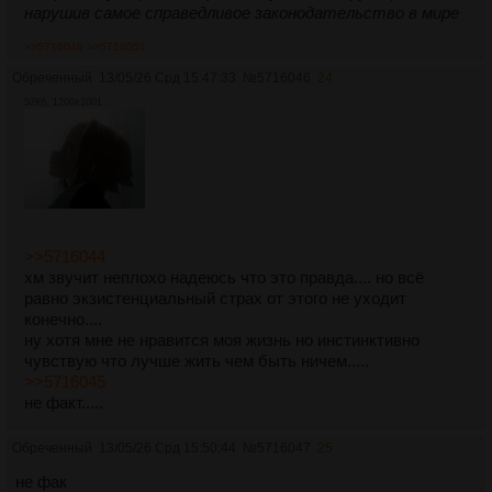
нарушив самое справедливое законодательство в мире
>>5716046
>>5716051
Обреченный
13/05/26 Срд 15:47:33
№
5716046
24
52Кб, 1200x1001
>>5716044
хм звучит неплохо надеюсь что это правда.... но всё
равно экзистенциальный страх от этого не уходит
конечно....
ну хотя мне не нравится моя жизнь но инстинктивно
чувствую что лучше жить чем быть ничем.....
>>5716045
не факт.....
Обреченный
13/05/26 Срд 15:50:44
№
5716047
25
не фак