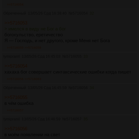
>>5716054
Обреченный
13/05/26 Срд 16:38:40
№
5716054
32
>>5716053
> имелся в виду не Бог а бог
богохульство, еретичество
Я — Господь, и нет другого, кроме Меня нет Бога
>>5716055
>>5716058
lymipranil
13/05/26 Срд 16:45:03
№
5716055
33
>>5716054
хахаха бог совершает синтаксические ошибки когда пишет
>>5716056
>>5716063
Обреченный
13/05/26 Срд 16:45:59
№
5716056
34
>>5716055
в чём ошибка
>>5716057
lymipranil
13/05/26 Срд 16:46:59
№
5716057
35
>>5716056
в моём появлении на свет