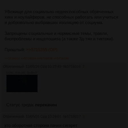
Убежище для социально недееспособных обреченных
хикк и ноулайферов, не способных работать или учиться
и добровольно выбравших изоляцию от социума.
Запрещены социальные и нормисные темы, травля,
биопроблемы и инцелошиза (а также 3д-тян и тиктоки).
Прошлый:
>>5715255 (OP)
>>5716031
>>5716036
>>5716038
>>5716196
Обреченный
13/05/26 Срд 10:25:45
№
5716016
2
922Кб, 854x480, 00:00:07
Статус треда:
перекачен
Обреченный
13/05/26 Срд 10:29:01
№
5716017
3
это оборотная сторона пачки сигарет