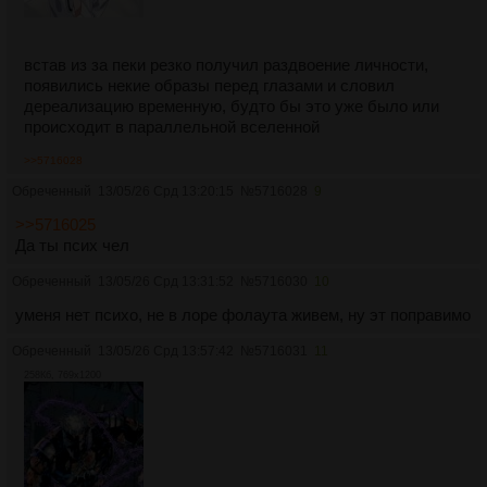
встав из за пеки резко получил раздвоение личности,
появились некие образы перед глазами и словил
дереализацию временную, будто бы это уже было или
происходит в параллельной вселенной
>>5716028
Обреченный
13/05/26 Срд 13:20:15
№
5716028
9
>>5716025
Да ты псих чел
Обреченный
13/05/26 Срд 13:31:52
№
5716030
10
уменя нет психо, не в лоре фолаута живем, ну эт поправимо
Обреченный
13/05/26 Срд 13:57:42
№
5716031
11
258Кб, 769x1200