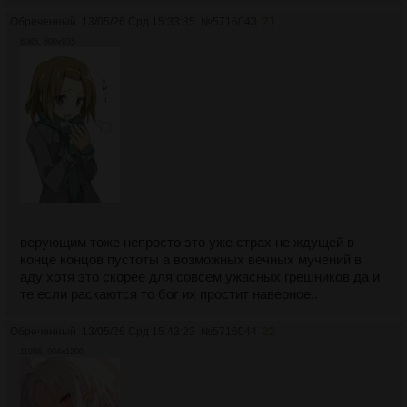
Обреченный
13/05/26 Срд 15:33:35
№
5716043
21
60Кб, 600x935
верующим тоже непросто это уже страх не ждущей в
конце концов пустоты а возможных вечных мучений в
аду хотя это скорее для совсем ужасных грешников да и
те если раскаются то бог их простит наверное..
Обреченный
13/05/26 Срд 15:43:23
№
5716044
22
119Кб, 904x1200