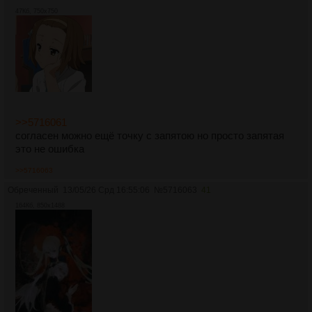
47Кб, 750x750
>>5716061
согласен можно ещё точку с запятою но просто запятая
это не ошибка
>>5716063
Обреченный
13/05/26 Срд 16:55:06
№
5716063
41
164Кб, 850x1488