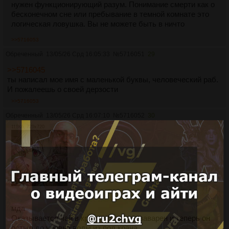
нужен функционирующий разум. Понимание смерти как о
бесконечном сне или пребывание в темной комнате это
логическая ловушка. Вы не можете быть в ничто
>>5716053
Обреченный
13/05/26 Срд 16:05:33
№
5716051
29
>>5716045
ты написал мое имя с маленькой буквы, человеческий раб.
И пожалеешь о своей дерзости
>>5716053
Обреченный
13/05/26 Срд 16:07:10
№
5716052
30
118Кб, 720x720
мда
Оказывается чай в кружке был уже заварен и теперь он
остыл до уровня воды из под крана