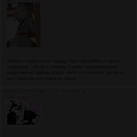
581Кб, 1620x2160
забавно когда рисуют морду,лица сминаемых в руках
упаковках, сейчас в течении 5 минут деформировал,
видоизменял форму морды веселого лисенка, делая из
него маньяча или кожаное лицоа
lymipranil
13/05/26 Срд 20:51:16
№
5716103
54
310Кб, 850x653