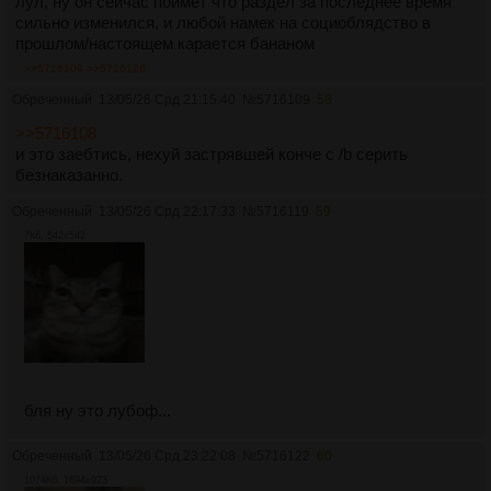
лул, ну он сейчас поймет что раздел за последнее время
сильно изменился, и любой намек на социоблядство в
прошлом/настоящем карается бананом
>>5716109
>>5716126
Обреченный
13/05/26 Срд 21:15:40
№
5716109
58
>>5716108
и это заебтись, нехуй застрявшей конче с /b серить
безнаказанно.
Обреченный
13/05/26 Срд 22:17:33
№
5716119
59
7Кб, 542x542
бля ну это лубоф...
Обреченный
13/05/26 Срд 23:22:08
№
5716122
60
1074Кб, 1694x923