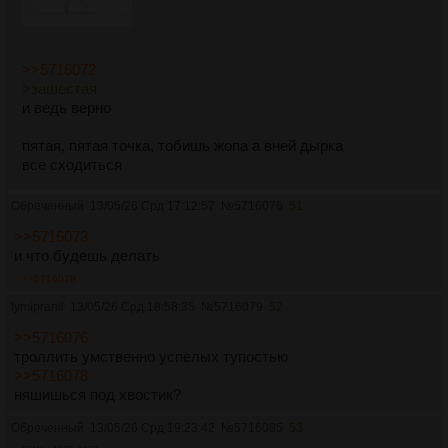
>>5716072
>зашестая
и ведь верно
пятая, пятая точка, тобишь жопа а вней дырка
все сходиться
Обреченный
13/05/26 Срд 17:12:57
№
5716076
51
>>5716073
и что будешь делать
>>5716079
lymipranil
13/05/26 Срд 18:58:35
№
5716079
52
>>5716076
троллить умственно успелых тупостью
>>5716078
няшишься под хвостик?
Обреченный
13/05/26 Срд 19:23:42
№
5716085
53