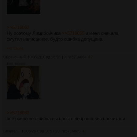
>>5716062
Ну поэтому Лимибойчика
>>5716055
и меня сначала
смутил написанное, будто ошибка допущена.
>>5716064
Обреченный
13/05/26 Срд 16:56:19
№
5716064
42
19Кб, 450x450
>>5716063
всё равно не ошибка вы просто неправильно прочитали
lymipranil
13/05/26 Срд 16:57:20
№
5716065
43