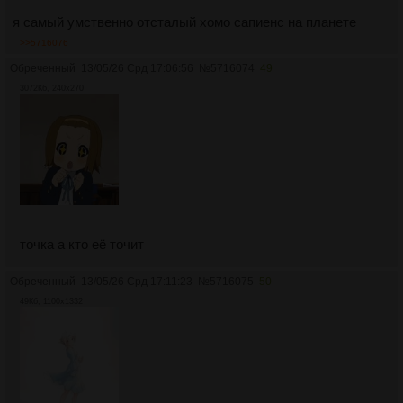
я самый умственно отсталый хомо сапиенс на планете
>>5716076
Обреченный
13/05/26 Срд 17:06:56
№
5716074
49
3072Кб, 240x270
точка а кто её точит
Обреченный
13/05/26 Срд 17:11:23
№
5716075
50
49Кб, 1100x1332