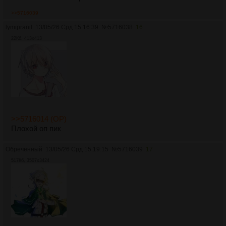
>>5716039
lymipranil
13/05/26 Срд 15:16:39
№
5716038
16
22Кб, 413x413
>>5716014 (OP)
Плохой оп пик
Обреченный
13/05/26 Срд 15:19:15
№
5716039
17
517Кб, 3507x3424