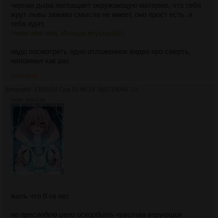
черная дыра поглащает окружающую материю, что тебя
жрут львы заживо смысла не имеет, оно прост есть. и
тебя едят,
>ням ням ням, Илюша вкусный(с)
надо посмотреть одно отложенное видео про смерть,
напомнил как раз
>>5716046
lymipranil
13/05/26 Срд 15:46:19
№
5716045
23
180Кб, 850x1132
жаль что б-га нет
не преследую цели оскорбить чувства верующих