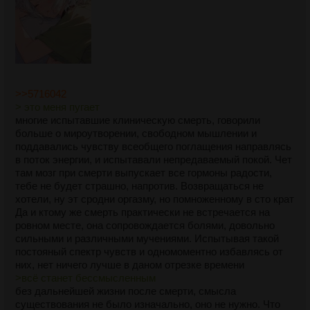
>>5716042
> это меня пугает
многие испытавшие клиническую смерть, говорили
больше о мироутворении, свободном мышлении и
поддавались чувству всеобщего поглащения направлясь
в поток энергии, и испытавали непредаваемый покой. Чет
там мозг при смерти выпускает все гормоны радости,
тебе не будет страшно, напротив. Возвращаться не
хотели, ну эт сродни оргазму, но помноженному в сто крат
Да и ктому же смерть практически не встречается на
ровном месте, она сопровождается болями, довольно
сильными и различными мучениями. Испытывая такой
постояный спектр чувств и одномоментно избавлясь от
них, нет ничего лучше в даном отрезке времени
>всё станет бессмысленным
без дальнейшей жизни после смерти, смысла
существования не было изначально, оно не нужно. Что