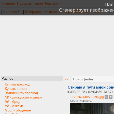
Главная
Пасскод
Талон
Реклама
[...]
[
b
/
news
/
+
]
Юзердоски
Каталог
Трекер
NSFW
Настройки
Разное
<<
Купить пасскод
Стираю я пути мной сов
Купить талон
10/05/26 Вск 02:04:39
№
571
Залогинить пасскод
/d/ - дискуссии о два.ч
1778367448580196.jpg
515Кб, 2048x2048
/b/ - бред
/o/ - оэкаки
/soc/ - общение