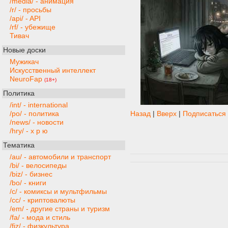
/media/ - анимация
/r/ - просьбы
/api/ - API
/rf/ - убежище
Тивач
Новые доски
Мужикач
Искусственный интеллект
NeuroFap
(18+)
Политика
/int/ - international
/po/ - политика
Назад
|
Вверх
|
Подписаться
/news/ - новости
/hry/ - х р ю
Тематика
/au/ - автомобили и транспорт
/bi/ - велосипеды
/biz/ - бизнес
/bo/ - книги
/c/ - комиксы и мультфильмы
/cc/ - криптовалюты
/em/ - другие страны и туризм
/fa/ - мода и стиль
/fiz/ - физкультура