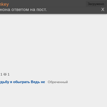
Загружено
1
1
дьбу я обыграть Ведь не
Обреченный