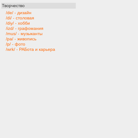
Творчество
/de/ - дизайн
/di/ - столовая
/diy/ - хобби
/izd/ - графомания
/mus/ - музыканты
/pa/ - живопись
/p/ - фото
/wrk/ - РАБота и карьера
/trv/ - путешествия
Техника и софт
/ai/ - искусственный интеллект
/gd/ - gamedev
/hw/ - компьютерное железо
/mobi/ - мобильные устройства и
приложения
/pr/ - программирование
/ra/ - радиотехника
/s/ - программы
/t/ - техника
/web/ - веб-мастера
Игры
/bg/ - настольные игры