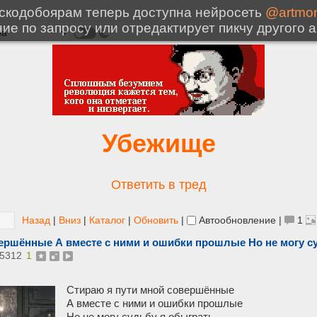
Убежище
Ответить в тред
Назад
|
Вниз
|
Каталог
|
Обновить
|
Автообновление
|
1
ершённые А вместе с ними и ошибки прошлые Но не могу су
5312
1
Стираю я пути мной совершённые
А вместе с ними и ошибки прошлые
Но не могу судьбу я обыграть