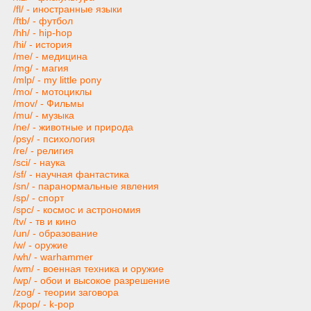
/fl/ - иностранные языки
/ftb/ - футбол
/hh/ - hip-hop
/hi/ - история
/me/ - медицина
/mg/ - магия
/mlp/ - my little pony
/mo/ - мотоциклы
/mov/ - Фильмы
/mu/ - музыка
/ne/ - животные и природа
/psy/ - психология
/re/ - религия
/sci/ - наука
/sf/ - научная фантастика
/sn/ - паранормальные явления
/sp/ - спорт
/spc/ - космос и астрономия
/tv/ - тв и кино
/un/ - образование
/w/ - оружие
/wh/ - warhammer
/wm/ - военная техника и оружие
/wp/ - обои и высокое разрешение
/zog/ - теории заговора
/kpop/ - k-pop