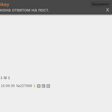
Загружено
1
1
 15:09:39
№
227008
1