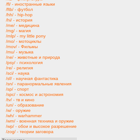
/fl/ - иностранные языки
/ftb/ - футбол
/hh/ - hip-hop
/hi/ - история
/me/ - медицина
/mg/ - магия
/mlp/ - my little pony
/mo/ - мотоциклы
/mov/ - Фильмы
/mu/ - музыка
/ne/ - животные и природа
/psy/ - психология
/re/ - религия
/sci/ - наука
/sf/ - научная фантастика
/sn/ - паранормальные явления
/sp/ - спорт
/spc/ - космос и астрономия
/tv/ - тв и кино
/un/ - образование
/w/ - оружие
/wh/ - warhammer
/wm/ - военная техника и оружие
/wp/ - обои и высокое разрешение
/zog/ - теории заговора