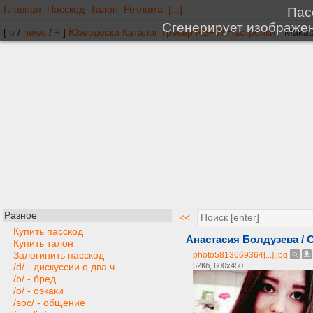
Главная
Пасскод
Талон
Реклама
[...]
[
b
/
news
/
+
]
Юзердоски
Каталог
Трекер
NSFW
Настройки
Разное
<<
Купить пасскод
Анастасия Болдузева /
Купить талон
Залогинить пасскод
photo5813669364[...].jpg
52Кб, 600x450
/d/ - дискуссии о два.ч
/b/ - бред
/o/ - оэкаки
/soc/ - общение