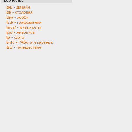
Творчество
/de/ - дизайн
/di/ - столовая
/diy/ - хобби
/izd/ - графомания
/mus/ - музыканты
/pa/ - живопись
/p/ - фото
/wrk/ - РАБота и карьера
/trv/ - путешествия
Техника и софт
/ai/ - искусственный интеллект
/gd/ - gamedev
/hw/ - компьютерное железо
/mobi/ - мобильные устройства и
приложения
/pr/ - программирование
/ra/ - радиотехника
/s/ - программы
/t/ - техника
/web/ - веб-мастера
Игры
/bg/ - настольные игры
/cg/ - консоли