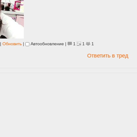
|
Обновить
|
Автообновление
|
1
1
1
Ответить в тред