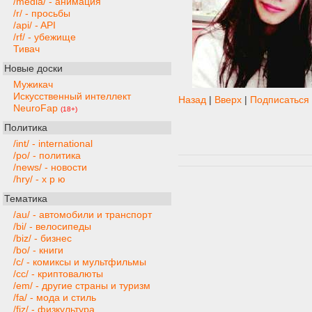
/media/ - анимация
/r/ - просьбы
/api/ - API
/rf/ - убежище
Тивач
Новые доски
Мужикач
Искусственный интеллект
Назад
|
Вверх
|
Подписаться
NeuroFap
(18+)
Политика
/int/ - international
/po/ - политика
/news/ - новости
/hry/ - х р ю
Тематика
/au/ - автомобили и транспорт
/bi/ - велосипеды
/biz/ - бизнес
/bo/ - книги
/c/ - комиксы и мультфильмы
/cc/ - криптовалюты
/em/ - другие страны и туризм
/fa/ - мода и стиль
/fiz/ - физкультура