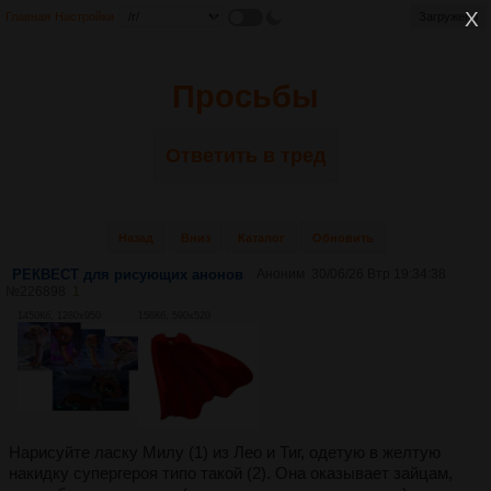
Главная
Настройки
Загружено
Просьбы
Ответить в тред
Назад
Вниз
Каталог
Обновить
РЕКВЕСТ для рисующих анонов
Аноним
30/06/26 Втр 19:34:38
№
226898
1
1450Кб, 1280x950
156Кб, 590x520
Нарисуйте ласку Милу (1) из Лео и Тиг, одетую в желтую
накидку супергероя типо такой (2). Она оказывает зайцам,