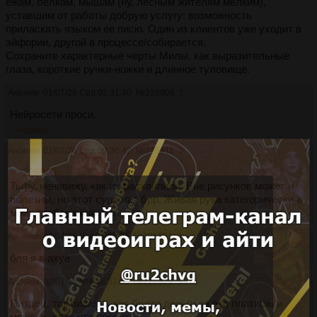
ежам, белкам, мышам (ну, лесным жителям мелким),
уставшим от работы добрую услугу: возможность
приласкать языком ее писю. Один из клиентов уже уходит в
эйфории, другой в процессе/собирается.
Сохраните характерные черты Милы, как выразительные
глаза, короткие ручки-ножки и длинное туловище.
Аноним
01/07/26 Срд 02:31:40
№
226906
2
Нейросети проси.
>>226911
Аноним
01/07/26 Срд 09:30:42
№
226911
3
>>226906
Тьфу, ненавижу, как их расхайпили. Вне рисунков может и
полезны, но этот суррогат брр. Живая рука категорически в
моих требованиях тут.
Аноним
02/07/26 Чтв 04:20:31
№
226921
4
бля я в ахуе
Аноним
02/07/26 Чтв 16:32:59
№
226929
5
Пиздец, так пишешь как будто деньги за это платишь и
можешь хоть что просить