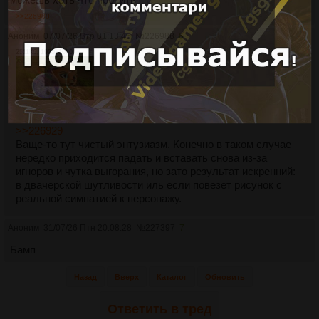
>>226988
Аноним
07/07/26 Втр 01:13:45
№
226988
6
2511Кб, 1920x1080
>>226929
Ваще-то тут чистый энтузиазм. Конечно в таком случае
нередко приходится падать и вставать снова из-за
игноров и чутка выгорания, но зато результат искренний:
в двачерской шутливости иль если повезет рисунок с
реальной симпатией к персонажу.
Аноним
31/07/26 Птн 20:08:28
№
227397
7
Бамп
Назад
Вверх
Каталог
Обновить
Ответить в тред