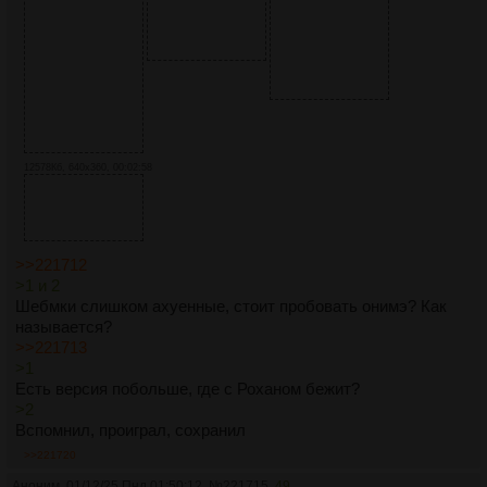
12578Кб, 640x360, 00:02:58
>>221712
>1 и 2
Шебмки слишком ахуенные, стоит пробовать онимэ? Как
называется?
>>221713
>1
Есть версия побольше, где с Роханом бежит?
>2
Вспомнил, проиграл, сохранил
>>221720
Аноним
01/12/25 Пнд 01:50:12
№
221715
49