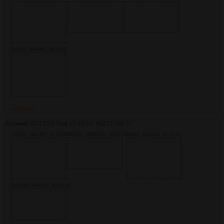
1511Кб, 480x384, 00:00:27
>>221787
Аноним
01/12/25 Пнд 15:49:10
№
221740
57
1412Кб, 480x360, 00:00:09
9431Кб, 1280x720, 00:01:25
849Кб, 192x144, 00:01:06
10830Кб, 640x360, 00:01:42