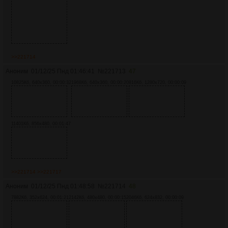
>>221714
Аноним
01/12/25 Пнд 01:46:41
№
221713
47
10825Кб, 640x360, 00:00:32
1968Кб, 640x360, 00:00:20
816Кб, 1280x720, 00:00:09
11401Кб, 856x480, 00:01:47
>>221714
>>221717
Аноним
01/12/25 Пнд 01:48:58
№
221714
48
7882Кб, 352x624, 00:01:21
2142Кб, 480x480, 00:00:15
2046Кб, 624x832, 00:00:09