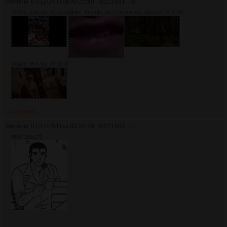
Аноним
01/12/25 Пнд 00:25:40
№
221681
16
5220Кб, 428x240, 00:03:50
849Кб, 192x144, 00:01:06
11860Кб, 640x360, 00:02:16
8019Кб, 854x480, 00:01:34
>>221683
Аноним
01/12/25 Пнд 00:28:26
№
221682
17
56Кб, 220x273