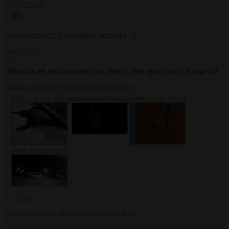
>>221680
Да
Аноним
01/12/25 Пнд 00:28:56
№
221683
18
>>221681
>4
Никогда её не сохранял, но, блять, она чувствуется родной
Аноним
01/12/25 Пнд 00:32:09
№
221684
19
9795Кб, 1024x768, 00:01:00
6200Кб, 640x360, 00:00:29
8339Кб, 480x360, 00:01:39
5965Кб, 640x360, 00:01:30
>>221686
Аноним
01/12/25 Пнд 00:33:36
№
221685
20