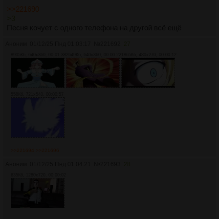
>>221690
>3
Песня кочует с одного телефона на другой всё ещё
Аноним
01/12/25 Пнд 01:03:17
№
221692
27
8905Кб, 640x360, 00:01:38
2649Кб, 640x360, 00:00:22
1865Кб, 480x270, 00:00:12
558Кб, 721x540, 00:00:57
>>221694
>>221696
Аноним
01/12/25 Пнд 01:04:21
№
221693
28
635Кб, 1280x720, 00:00:02