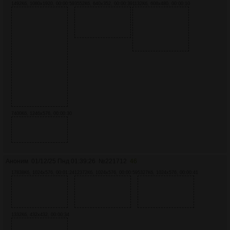
1492Кб, 1080x1920, 00:00:59
3552Кб, 640x352, 00:00:39
1132Кб, 608x480, 00:00:10
7400Кб, 1246x576, 00:00:30
Аноним
01/12/25 Пнд 01:39:26
№
221712
46
17838Кб, 1024x576, 00:01:24
12372Кб, 1024x576, 00:00:59
5327Кб, 1024x576, 00:00:41
1332Кб, 432x432, 00:00:34