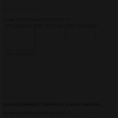
Аноним
01/12/25 Пнд 15:55:55
№
221750
66
4275Кб, 466x375, 00:01:35
4489Кб, 1280x720, 00:00:30
2464Кб, 1280x720, 00:00:13
1664Кб, 272x404, 00:00:16
Бля вчера шебмку с бакой искал, а она вот где была...
Аноним
01/12/25 Пнд 15:56:50
№
221751
67