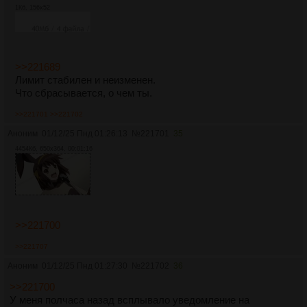
1Кб, 156x52
>>221689
Лимит стабилен и неизменен.
Что сбрасывается, о чем ты.
>>221701
>>221702
Аноним
01/12/25 Пнд 01:26:13
№
221701
35
4454Кб, 650x364, 00:01:16
>>221700
>>221707
Аноним
01/12/25 Пнд 01:27:30
№
221702
36
>>221700
У меня полчаса назад всплывало уведомление на