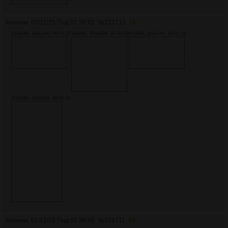
Аноним
01/12/25 Пнд 01:38:01
№
221710
44
15590Кб, 960x540, 00:01:07
1686Кб, 854x838, 00:00:09
4176Кб, 426x240, 00:01:16
11002Кб, 320x640, 00:02:04
Аноним
01/12/25 Пнд 01:38:40
№
221711
45