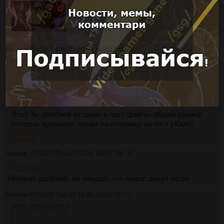
Аноним
01/12/25 Пнд 01:30:59
№
221705
39
10Кб, 543x192
>>221702
Это? Ты долбаеб вставил в пост файлы общий размер
которых превысил лимит на отправку за пост (40мб)
>>221706
Аноним
01/12/25 Пнд 01:32:24
№
221706
40
>>221705
Реально долбаёб, не ожидал, что видос дохуя весит
Аноним
01/12/25 Пнд 01:33:36
№
221707
41
1605Кб, 1280x720, 00:00:22