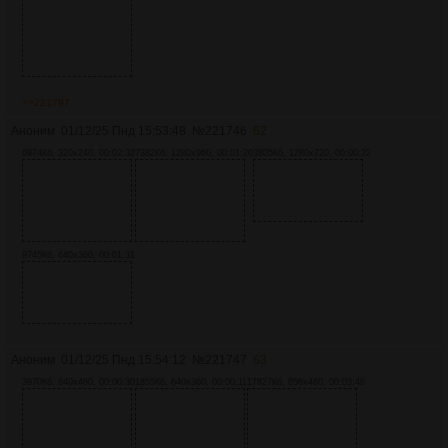
>>221787
Аноним
01/12/25 Пнд 15:53:48
№
221746
62
6974Кб, 320x240, 00:02:32
7382Кб, 1280x960, 00:01:20
3805Кб, 1280x720, 00:00:22
9745Кб, 640x360, 00:01:31
Аноним
01/12/25 Пнд 15:54:12
№
221747
63
3970Кб, 640x480, 00:00:30
1855Кб, 640x360, 00:00:11
17827Кб, 856x480, 00:03:48