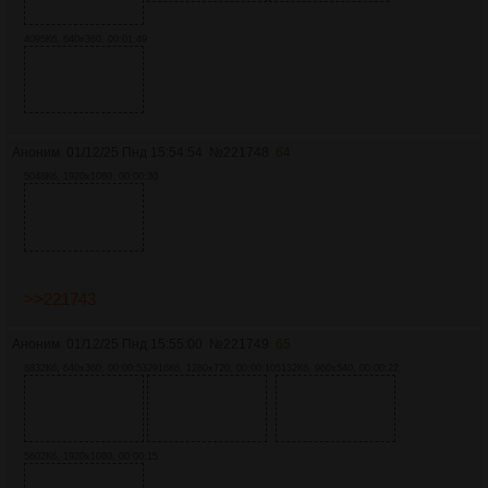
4095Кб, 640x360, 00:01:49
Аноним
01/12/25 Пнд 15:54:54
№
221748
64
5048Кб, 1920x1080, 00:00:30
>>221743
Аноним
01/12/25 Пнд 15:55:00
№
221749
65
8832Кб, 640x360, 00:00:53
2916Кб, 1280x720, 00:00:10
5132Кб, 960x540, 00:00:22
5602Кб, 1920x1080, 00:00:15