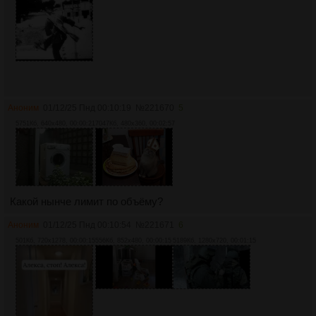
Аноним
01/12/25 Пнд 00:10:19
№
221670
5
5751Кб, 640x480, 00:00:21
7047Кб, 480x360, 00:02:57
Какой нынче лимит по объёму?
Аноним
01/12/25 Пнд 00:10:54
№
221671
6
501Кб, 720x1278, 00:00:15
556Кб, 852x480, 00:00:15
5189Кб, 1280x720, 00:01:15