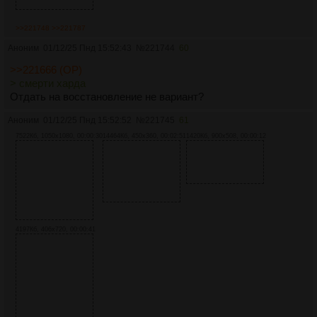
>>221748
>>221787
Аноним
01/12/25 Пнд 15:52:43
№
221744
60
>>221666 (OP)
> смерти харда
Отдать на восстановление не вариант?
Аноним
01/12/25 Пнд 15:52:52
№
221745
61
7522Кб, 1050x1080, 00:00:30
14464Кб, 450x360, 00:02:51
1420Кб, 900x508, 00:00:12
4197Кб, 406x720, 00:00:41