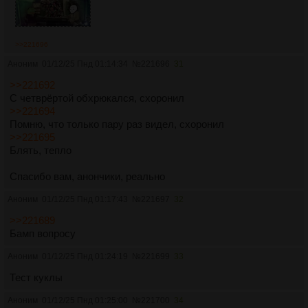
>>221696
Аноним
01/12/25 Пнд 01:14:34
№
221696
31
>>221692
С четврёртой обхрюкался, схоронил
>>221694
Помню, что только пару раз видел, схоронил
>>221695
Блять, тепло
Спасибо вам, анончики, реально
Аноним
01/12/25 Пнд 01:17:43
№
221697
32
>>221689
Бамп вопросу
Аноним
01/12/25 Пнд 01:24:19
№
221699
33
Тест куклы
Аноним
01/12/25 Пнд 01:25:00
№
221700
34