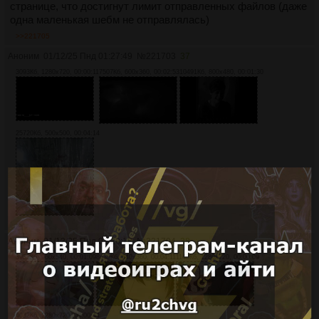
странице, что достигнут лимит отправленных файлов (даже
одна маленькая шебм не отправлялась)
>>221705
Аноним
01/12/25 Пнд 01:27:49
№
221703
37
3093Кб, 1280x720, 00:00:11
7507Кб, 600x360, 00:02:53
10491Кб, 800x480, 00:01:30
25720Кб, 500x500, 00:04:14
Аноним
01/12/25 Пнд 01:28:18
№
221704
38
3935Кб, 960x540, 00:01:09
8439Кб, 640x360, 00:04:11
1148Кб, 1280x720, 00:00:09
4032Кб, 1280x720, 00:00:44