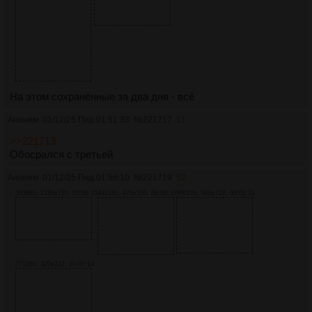
На этом сохранённые за два дня - всё
Аноним
01/12/25 Пнд 01:51:33
№
221717
51
>>221713
Обосрался с третьей
Аноним
01/12/25 Пнд 01:56:10
№
221719
52
3950Кб, 1280x720, 00:00:15
4422Кб, 478x360, 00:00:36
9901Кб, 968x718, 00:01:21
2712Кб, 320x312, 00:00:14