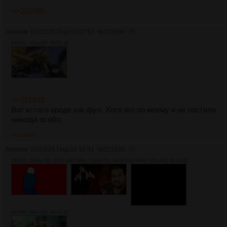
>>221680
Аноним
01/12/25 Пнд 01:07:53
№
221694
29
9402Кб, 512x288, 00:01:45
>>221692
Вот кстати вроде как фул. Хотя его по моему и не постили
никогда особо.
>>221696
Аноним
01/12/25 Пнд 01:10:41
№
221695
30
5913Кб, 1280x720, 00:00:29
8208Кб, 1280x720, 00:00:24
9168Кб, 640x480, 00:02:02
9416Кб, 640x360, 00:02:20