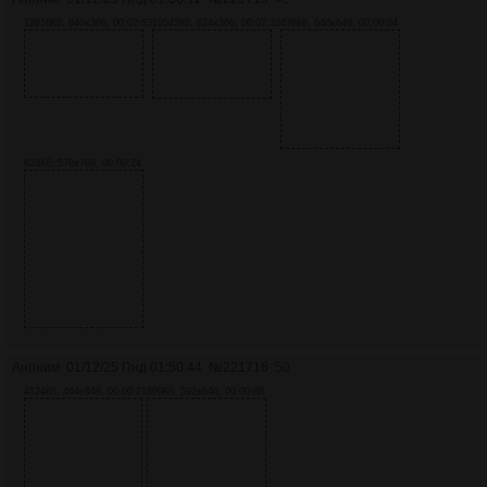
12616Кб, 640x360, 00:02:53
10545Кб, 624x360, 00:02:32
476Кб, 640x640, 00:00:04
823Кб, 576x768, 00:00:24
Аноним
01/12/25 Пнд 01:50:44
№
221716
50
4124Кб, 464x848, 00:00:21
809Кб, 592x640, 00:00:08