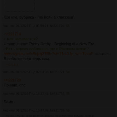
Кхе кхе, рубрика - "не боян а классека".
Аноним
01/12/25 Пнд 01:56:11
№
221720
53
>>221714
> Как называется?
Umamusume: Pretty Derby - Beginning of a New Era
>Есть версия побольше, где с Роханом бежит?
https://youtu.be/c5cjzq3TBlc?si=71dlD1p_wnLTvxnF
[РАСКРЫТЬ]
В вебм конвертнешь сам.
>>221721
Аноним
01/12/25 Пнд 02:03:38
№
221721
54
>>221720
Принял, спс
Аноним
01/12/25 Пнд 14:32:49
№
221735
55
Бамп
Аноним
01/12/25 Пнд 15:47:08
№
221739
56
2361Кб, 320x240, 00:00:47
5371Кб, 640x360, 00:00:55
5738Кб, 854x480, 00:00:48