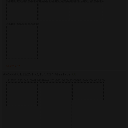
5083Кб, 640x360, 00:03:29
3610Кб, 640x360, 00:00:32
6885Кб, 1280x720, 00:03:27
2864Кб, 600x628, 00:03:40
>>221787
Аноним
01/12/25 Пнд 15:57:37
№
221752
68
17157Кб, 720x540, 00:01:08
1476Кб, 202x360, 00:00:26
8505Кб, 640x360, 00:02:50