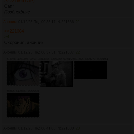
>>221666 (OP)
Сап*
Позднофикс
Аноним
01/12/25 Пнд 00:35:17
№
221686
21
>>221684
>4
Схоронил, анончик
Аноним
01/12/25 Пнд 00:37:51
№
221687
22
6739Кб, 480x360, 00:01:18
8138Кб, 450x360, 00:01:25
8015Кб, 480x270, 00:04:54
685Кб, 640x480, 00:00:05
Аноним
01/12/25 Пнд 00:41:03
№
221688
23