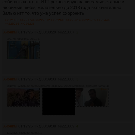
собирать контент. ИТТ реквестирую ваши самые старые и
любимые шебм, желательно до 2018 года включительно
Залью итт то, что уже успел схоронить
>>221685
>>221744
>>222612
>>222613
>>222614
>>223955
>>224463
>>225266
>>226238
Аноним
01/12/25 Пнд 00:08:29
№
221667
2
9907Кб, 960x540, 00:01:37
Аноним
01/12/25 Пнд 00:09:03
№
221668
3
2819Кб, 1280x720, 00:00:36
943Кб, 264x220, 00:00:42
6688Кб, 640x360, 00:01:48
Аноним
01/12/25 Пнд 00:09:38
№
221669
4
13928Кб, 450x360, 00:02:19