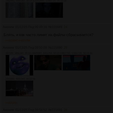
19829Кб, 640x360, 00:04:47
10538Кб, 1280x720, 00:02:29
Аноним
01/12/25 Пнд 00:49:10
№
221689
24
Блять, и как часто лимит на файлы сбрасывается?
>>221697
>>221700
Аноним
01/12/25 Пнд 00:50:09
№
221690
25
3971Кб, 480x360, 00:03:19
6650Кб, 640x356, 00:03:19
9077Кб, 1280x720, 00:03:42
15038Кб, 640x360, 00:03:05
>>221691
Аноним
01/12/25 Пнд 00:54:52
№
221691
26