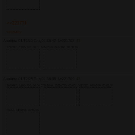
>>221701
>>226401
Аноним
01/12/25 Пнд 01:35:42
№
221708
42
22722Кб, 1280x720, 00:01:24
3485Кб, 640x360, 00:00:39
Аноним
01/12/25 Пнд 01:36:08
№
221709
43
16497Кб, 1280x720, 00:06:07
2636Кб, 1280x720, 00:00:10
6126Кб, 640x360, 00:01:54
889Кб, 848x656, 00:00:09