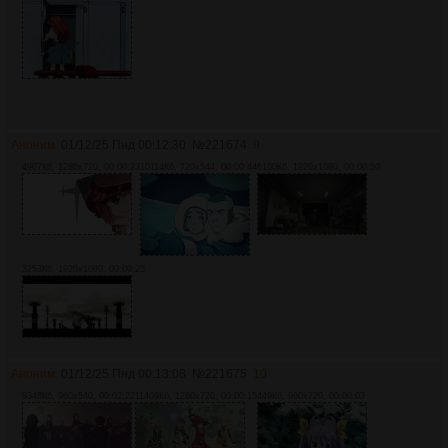
Аноним
01/12/25 Пнд 00:12:30
№
221674
9
4907Кб, 1280x720, 00:00:23
10114Кб, 720x544, 00:00:44
6100Кб, 1920x1080, 00:00:50
3253Кб, 1920x1080, 00:00:25
Аноним
01/12/25 Пнд 00:13:08
№
221675
10
9348Кб, 960x540, 00:02:22
11409Кб, 1280x720, 00:00:15
449Кб, 960x720, 00:00:03