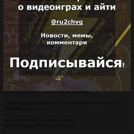
Аноним
30/05/23 Втр 11:51:47
№
75410
3
это похоже на 5 минут ?
помоему вы что-то путаете
я уже час загружаю файлы сервака, это нормально? это
недостойно.
Аноним
30/05/23 Втр 12:07:16
№
75412
4
хватит менять карту каждые пять минут, дайте загрузиться
yadeghka на сервере 30 минут
вместе с ним пердачело
выводы делайте сами
Аноним
30/05/23 Втр 12:21:12
№
75413
5
гдееееееееееее это мыыыыыыыыыыыы
у меня дурка начинается от изолирования от контрача,
сделайте уже что-то
вы этого хотели? вы этого ждали?
вы меня уважаете или где вообще