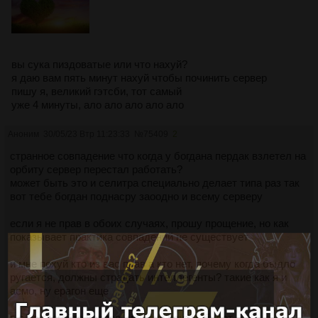
вы сука пиздоватые или что нахуй?
я даю вам пять минут нахуй чтобы починить сервер
пишу я, великий гэтсби, тот самый
уже 4 минуты, ало ало ало ало ало
Аноним
30/05/23 Втр 11:23:33
№
75409
2
странное совпадение что когда у богдана пердак взлетел на
орбиту сервер перестал работать?
может быть это и селитра специально делает типа раз так
вот тебе богдан поднасру заоодно и всему серверу
если я не прав в обоих случаях, прошу прощение, но как
показывает практика совпадений не существует
и мне похуй кто из вас прав а кто нет, почему когда быдло
ругается, должны страдать интеллегенты? такие как я и
асмо, ну ерагон еще
p.s не трогайте хохлов, меньше вонять будет