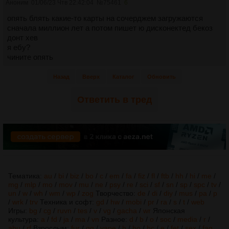
Аноним
01/06/23 Чтв 22:42:04
№
75461
6
опять блять какие-то карты на сочерджем загружаются
сначала миллион лет а потом пишет ю дисконектед бекоз
донт хев
я ебу?
чините опять
Назад
Вверх
Каталог
Обновить
Ответить в тред
Тематика:
au
/
bi
/
biz
/
bo
/
c
/
em
/
fa
/
fiz
/
fl
/
ftb
/
hh
/
hi
/
me
/
mg
/
mlp
/
mo
/
mov
/
mu
/
ne
/
psy
/
re
/
sci
/
sf
/
sn
/
sp
/
spc
/
tv
/
un
/
w
/
wh
/
wm
/
wp
/
zog
Творчество:
de
/
di
/
diy
/
mus
/
pa
/
p
/
wrk
/
trv
Техника и софт:
gd
/
hw
/
mobi
/
pr
/
ra
/
s
/
t
/
web
Игры:
bg
/
cg
/
ruvn
/
tes
/
v
/
vg
/
gacha
/
wr
Японская
культура:
a
/
fd
/
ja
/
ma
/
vn
Разное:
d
/
b
/
o
/
soc
/
media
/
r
/
abu
/
rf
Взрослым:
fur
/
gg
/
vape
/
h
/
ho
/
hc
/
e
/
fet
/
sex
/
fag