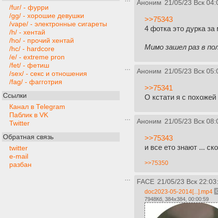
Аноним
21/05/23 Вск 04:
/fur/ - фурри
/gg/ - хорошие девушки
>>75343
/vape/ - электронные сигареты
4 фотка это дурка за
/h/ - хентай
/ho/ - прочий хентай
Мимо зашел раз в по
/hc/ - hardcore
/e/ - extreme pron
/fet/ - фетиш
Аноним
21/05/23 Вск 05:
/sex/ - секс и отношения
/fag/ - фагготрия
>>75341
Ссылки
О кстати я с похожей
Канал в Telegram
Паблик в VK
Аноним
21/05/23 Вск 08:
Twitter
Обратная связь
>>75343
и все ето знают ... ск
twitter
e-mail
>>75350
разбан
FACE
21/05/23 Вск 22:03
doc2023-05-2014[...].mp4
7948Кб, 384x384, 00:00:59