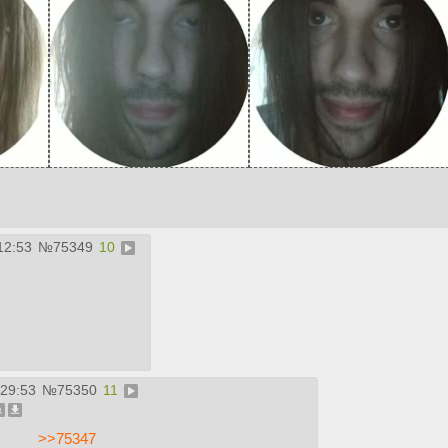
12:53
№
75349
10
:29:53
№
75350
11
>>75347