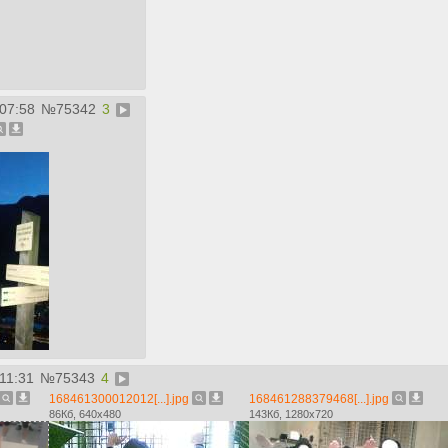
:07:58
№
75342
3
11:31
№
75343
4
168461300012012[...].jpg
168461288379468[...].jpg
86Кб, 640x480
143Кб, 1280x720