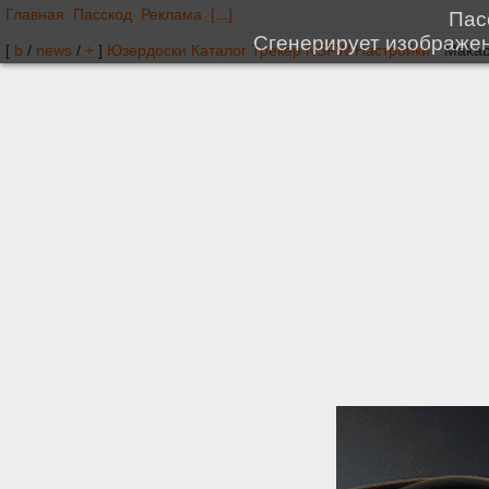
Главная
Пасскод
Реклама
[...]
[
b
/
news
/
+
]
Юзердоски
Каталог
Трекер
NSFW
Настройки