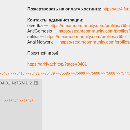
Пожертвовать на оплату хостинга:
https://qtr4.fu
Контакты администрации:
otvertka —
https://steamcommunity.com/profiles/76
AntiGomesio —
https://steamcommunity.com/profile
selitra —
https://steamcommunity.com/profiles/7656
Anal Network —
https://steamcommunity.com/profil
Приятной игры!
https://arhivach.top/?tags=9481
75407
>>75415
>>75421
>>75479
>>75585
>>75600
>>75606
>>75608
>>7577
:04:01
№
75341
2
>>75343
>>75346