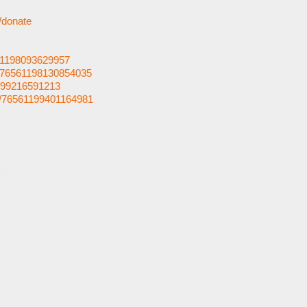
n/donate
561198093629957
s/76561198130854035
1199216591213
es/76561199401164981
5