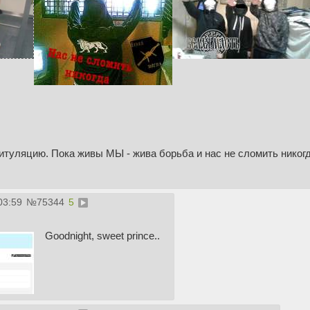
питуляцию. Пока живы МЫ - жива борьба и нас не сломить никог
03:59
№
75344
5
Goodnight, sweet prince..