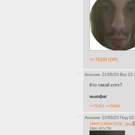
>>75339 (OP)
Аноним
21/05/23 Вск 22:
Кто такой хлгх?
ньюфаг
>>75351
>>75366
Аноним
22/05/23 Пнд 02
168471168947823[...].jpg
33Кб, 437x738