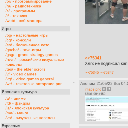
/pr/ - программирование
/ra/ - радиотехника
/s/ - программы
/t/ - техника
/web/ - веб-мастера
Игры
/bg/ - настольные игры
/cg/ - консоли
/es/ - бесконечное лето
/gacha/ - гача-игры
/gsg/ - grand strategy games
>>75341
/ruvn/ - российские визуальные
Хлгх не подписал ка
новеллы
/tes/ - the elder scrolls
>>75345
>>75347
/v/ - video games
/vg/ - video games general
Аноним
21/05/23 Вск 04:
/wr/ - текстовые авторские рпг
image.png
Японская культура
67Кб, 994x452
/a/ - аниме
/fd/ - фэндом
/ja/ - японская культура
/ma/ - манга
/vn/ - визуальные новеллы
Взрослым