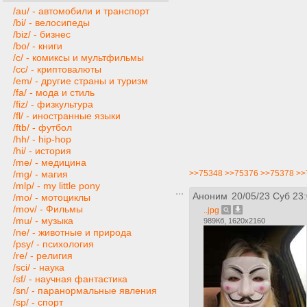
/au/ - автомобили и транспорт
/bi/ - велосипеды
/biz/ - бизнес
/bo/ - книги
/c/ - комиксы и мультфильмы
/cc/ - криптовалюты
/em/ - другие страны и туризм
/fa/ - мода и стиль
/fiz/ - физкультура
/fl/ - иностранные языки
/ftb/ - футбол
/hh/ - hip-hop
/hi/ - история
/me/ - медицина
>>75348
>>75376
>>75378
>>
/mg/ - магия
/mlp/ - my little pony
Аноним
20/05/23 Суб 23
/mo/ - мотоциклы
/mov/ - Фильмы
..jpg
/mu/ - музыка
989Кб, 1620x2160
/ne/ - животные и природа
/psy/ - психология
/re/ - религия
/sci/ - наука
/sf/ - научная фантастика
/sn/ - паранормальные явления
/sp/ - спорт