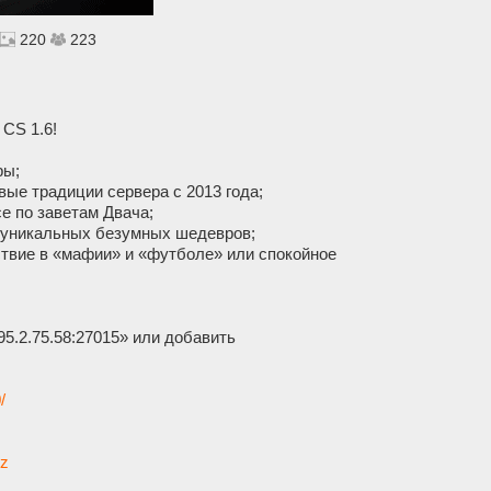
220
223
CS 1.6!
ры;
ые традиции сервера с 2013 года;
е по заветам Двача;
о уникальных безумных шедевров;
твие в «мафии» и «футболе» или спокойное
95.2.75.58:27015» или добавить
/
Dz