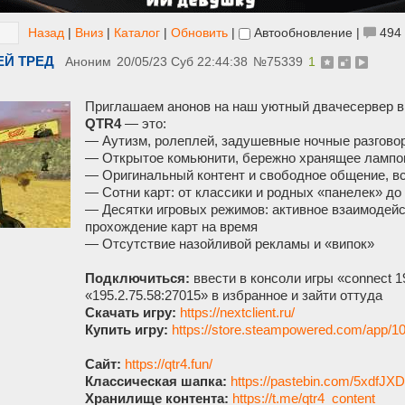
Назад
|
Вниз
|
Каталог
|
Обновить
|
Автообновление
|
494
ЕЙ ТРЕД
Аноним
20/05/23 Суб 22:44:38
№
75339
1
Приглашаем анонов на наш уютный двачесервер в 
QTR4
— это:
— Аутизм, ролеплей, задушевные ночные разгово
— Открытое комьюнити, бережно хранящее лампов
— Оригинальный контент и свободное общение, вс
— Сотни карт: от классики и родных «панелек» д
— Десятки игровых режимов: активное взаимодейс
прохождение карт на время
— Отсутствие назойливой рекламы и «випок»
Подключиться:
ввести в консоли игры «connect 1
«195.2.75.58:27015» в избранное и зайти оттуда
Скачать игру:
https://nextclient.ru/
Купить игру:
https://store.steampowered.com/app/10
Сайт:
https://qtr4.fun/
Классическая шапка:
https://pastebin.com/5xdfJX
Хранилище контента:
https://t.me/qtr4_content