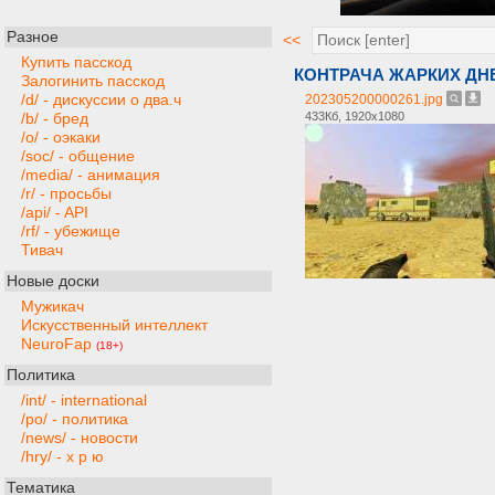
Разное
<<
Купить пасскод
КОНТРАЧА ЖАРКИХ ДН
Залогинить пасскод
/d/ - дискуссии о два.ч
202305200000261.jpg
433Кб, 1920x1080
/b/ - бред
/o/ - оэкаки
/soc/ - общение
/media/ - анимация
/r/ - просьбы
/api/ - API
/rf/ - убежище
Тивач
Новые доски
Мужикач
Искусственный интеллект
NeuroFap
(18+)
Политика
/int/ - international
/po/ - политика
/news/ - новости
/hry/ - х р ю
Тематика