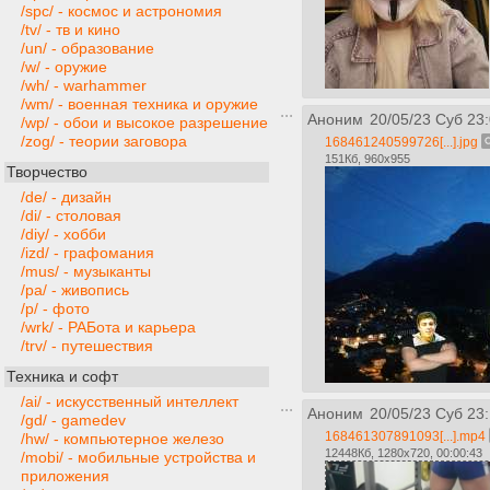
/spc/ - космос и астрономия
/tv/ - тв и кино
/un/ - образование
/w/ - оружие
/wh/ - warhammer
/wm/ - военная техника и оружие
Аноним
20/05/23 Суб 23
/wp/ - обои и высокое разрешение
/zog/ - теории заговора
168461240599726[...].jpg
151Кб, 960x955
Творчество
/de/ - дизайн
/di/ - столовая
/diy/ - хобби
/izd/ - графомания
/mus/ - музыканты
/pa/ - живопись
/p/ - фото
/wrk/ - РАБота и карьера
/trv/ - путешествия
Техника и софт
/ai/ - искусственный интеллект
Аноним
20/05/23 Суб 23:
/gd/ - gamedev
168461307891093[...].mp4
/hw/ - компьютерное железо
12448Кб, 1280x720, 00:00:43
/mobi/ - мобильные устройства и
приложения