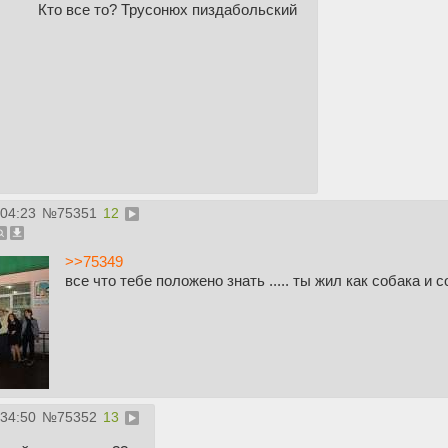
Кто все то? Трусонюх пиздабольский
:04:23
№
75351
12
>>75349
все что тебе положено знать ..... ты жил как собака и 
:34:50
№
75352
13