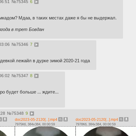
06:51
№
75345
6
 мкадом? Мдаа, в таких местах даже я бы не выдержал.
лгода в трет Бовдан
03:06
№
75346
7
 девкой лежайл в дурке зимой 2020-21 года
06:02
№
75347
8
оро будет больше ... ждите...
:28
№
75348
9
doc2023-05-2120[...].mp4
doc2023-05-2120[...].mp4
7975Кб, 384x384, 00:00:59
7978Кб, 384x384, 00:00:59