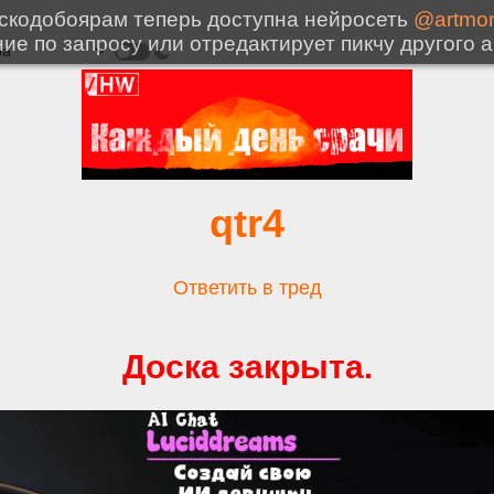
qtr4
Ответить в тред
Доска закрыта.