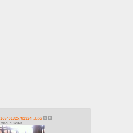
168461325782324[...].jpg
79Кб, 716x960