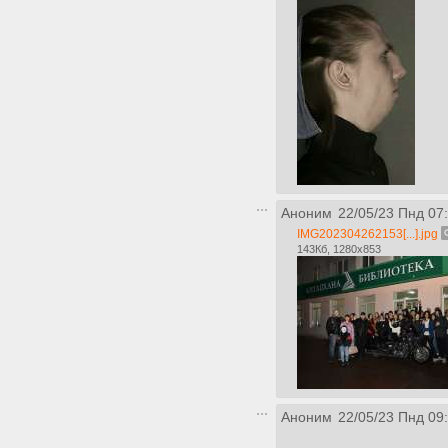
Аноним
22/05/23 Пнд 07
IMG202304262153[...].jpg
143Кб, 1280x853
Аноним
22/05/23 Пнд 09