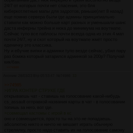
24/7 от которых почти нет спасения, это бля
киберкотлетные мапы для задротов, раньше(лет 8 назад)
еще помню сервера были где админы принципиально
ставили как можно больше карт разных и уменьшали шанс
даста инферны трейна и нюка до минимума на воутмапе.
Сейчас тупо все паблосы почти всегда одна из этих 4 мап
почти 24/7, ну и скот который на воутмапе жмёт просто
еденичку это классика.
Ну и ебучие випки и админки тупо везде сейчас, убил пару
раз бомжа который затарился админкой за 200р? Получай
кик/бан.
>>74986
Короче нормальный аноносервер мог бы и сейчас взлететь
Аноним
28/03/23 Втр 05:53:47
№
74986
33
я думаю, только если бы он
совмещал
кастомы с игрой в
кс, а не тупо заменял её.
>>74985
>ИГРА КОНТЕР СТРУКЕ ГДЕ
открываешь чат - ставишь на голосование какой-нибудь
cs_assault отправкой названия карты в чат - в голосовании
топишь за него, вот где.
>совмещал кастомы с игрой в кс
оно и совмещается, просто ты на это не попадаешь.
абсолютно никто и ничто не мешает играть обычную
стрелялку, просто надо ставить их на голосование самому