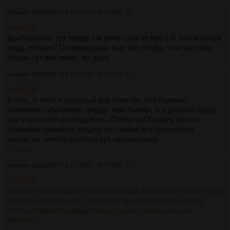
Аноним
02/03/23 Чтв 16:34:53
№
74738
12
>>74736
Долбаебина, тут вроде как речь шла не про 1.6, какой нахуй
тред, еблаун? Сервера даже еще нет блядь, а он уже про
треды тут высирает, во даун.
Аноним
02/03/23 Чтв 17:01:51
№
74739
13
>>74736
Блять, я тебе в прошлый раз ответил, что бампаю,
половина субботнего треда - мои бампы, я и дальше буду,
так что хватит напёздывать, Отвёртка! Сервер просто
стихийно пришёл к упадку, чел выше всё доходчиво
расписал, ничего особого тут не сделаешь
>>74740
Аноним
02/03/23 Чтв 17:46:07
№
74740
14
>>74736
>Может быть надо не сидеть и НАДЕЯТЬСЯ на что-то (пока
за тебя всё сделают), а самому приложить руку к тому,
чтобы появился народ? тред создать банально или
бампать.