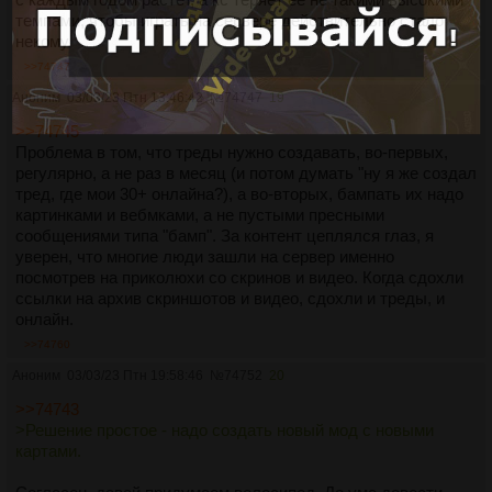
темпами, чтобы играть на сервере действительно стало
некому.
>>74747
Аноним
03/03/23 Птн 13:46:42
№
74747
19
>>74745
Проблема в том, что треды нужно создавать, во-первых,
регулярно, а не раз в месяц (и потом думать "ну я же создал
тред, где мои 30+ онлайна?), а во-вторых, бампать их надо
картинками и вебмками, а не пустыми пресными
сообщениями типа "бамп". За контент цеплялся глаз, я
уверен, что многие люди зашли на сервер именно
посмотрев на приколюхи со скринов и видео. Когда сдохли
ссылки на архив скриншотов и видео, сдохли и треды, и
онлайн.
>>74760
Аноним
03/03/23 Птн 19:58:46
№
74752
20
>>74743
>Решение простое - надо создать новый мод с новыми
картами.