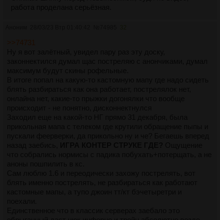
работа проделана серьёзная.
Аноним
28/03/23 Втр 01:40:42
№
74985
32
>>74731
Ну я вот залётный, увидел пару раз эту доску,
законнектился думал щас постреляю с анончиками, думал
максимум будут скины рофельные.
В итоге попал на какую-то кастомную мапу где надо сидеть
блять разбираться как она работает, пострелялок нет,
онлайна нет, какие-то прыжки догонялки что вообще
происходит - не понятно, дисконнектнулся
Заходил еще на какой-то НГ прямо 31 декабря, была
прикольная мапа с телеком где крутили обращение пыпы и
пускали феерверки, да прикольно ну и че? Бегаешь вперед
назад заебись,
ИГРА КОНТЕР СТРУКЕ ГДЕ?
Ощущение
что собрались нормисы с падика побухать+потерщать, а не
аноны пошпилить в кс.
Сам люблю 1.6 и переодически захожу пострелять, вот
блять именно пострелять, не разбираться как работают
кастомные мапы, а тупо джоин тт/кт бэчетыретри и
поехали.
Единственное что в классик серверах заебало это
обрыганный даст нюк инферно и трейн абсолютно везде