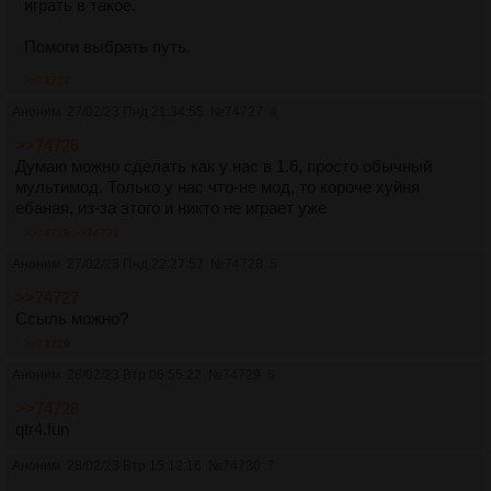
играть в такое.
Помоги выбрать путь.
>>74727
Аноним
27/02/23 Пнд 21:34:55
№
74727
4
>>74726
Думаю можно сделать как у нас в 1.6, просто обычный
мультимод. Только у нас что-не мод, то короче хуйня
ебаная, из-за этого и никто не играет уже
>>74728
>>74731
Аноним
27/02/23 Пнд 22:27:57
№
74728
5
>>74727
Ссыль можно?
>>74729
Аноним
28/02/23 Втр 06:55:22
№
74729
6
>>74728
qtr4.fun
Аноним
28/02/23 Втр 15:12:16
№
74730
7