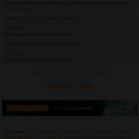
если они тебе так нравятся, за тебя их никто не поставит
>>74988
>>74989
Аноним
28/03/23 Втр 13:58:44
№
74988
34
>>74986
Ты видимо совсем тупой еблан
Аноним
28/03/23 Втр 13:59:04
№
74989
35
>>74986
Ты видимо совсем тупой еблан
Назад
Вверх
Каталог
Обновить
Ответить в тред
Тематика:
au
/
bi
/
biz
/
bo
/
c
/
em
/
fa
/
fiz
/
fl
/
ftb
/
hh
/
hi
/
me
/
mg
/
mlp
/
mo
/
mov
/
mu
/
ne
/
psy
/
re
/
sci
/
sf
/
sn
/
sp
/
spc
/
tv
/