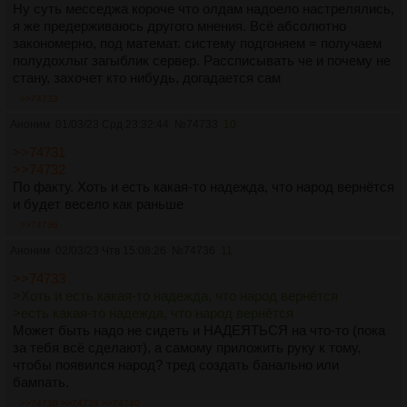
Ну суть месседжа короче что олдам надоело настрелялись,
я же предерживаюсь другого мнения. Всё абсолютно
закономерно, под математ. систему подгоняем = получаем
полудохлыг загыблик сервер. Рассписывать че и почему не
стану, захочет кто нибудь, догадается сам
>>74733
Аноним
01/03/23 Срд 23:32:44
№
74733
10
>>74731
>>74732
По факту. Хоть и есть какая-то надежда, что народ вернётся
и будет весело как раньше
>>74736
Аноним
02/03/23 Чтв 15:08:26
№
74736
11
>>74733
>Хоть и есть какая-то надежда, что народ вернётся
>есть какая-то надежда, что народ вернётся
Может быть надо не сидеть и НАДЕЯТЬСЯ на что-то (пока
за тебя всё сделают), а самому приложить руку к тому,
чтобы появился народ? тред создать банально или
бампать.
>>74738
>>74739
>>74740