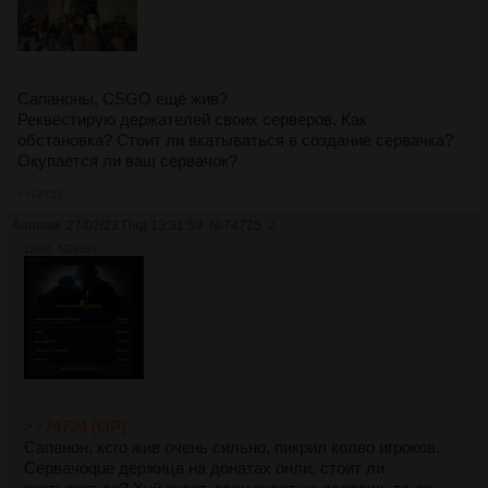
Сапаноны, CSGO ещё жив?
Реквестирую держателей своих серверов. Как
обстановка? Стоит ли вкатываться в создание сервачка?
Окупается ли ваш сервачок?
>>74725
Аноним
27/02/23 Пнд 13:31:59
№
74725
2
151Кб, 522x535
>>74724 (OP)
Сапанон, ксго жив очень сильно, пикрил колво игроков.
Сервачоque держица на донатах онли, стоит ли