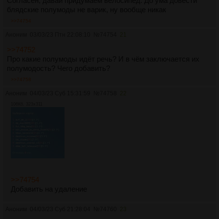
Согласен, давай придумаем велосипед. До ума довести
блядские полумоды не варик, ну вообще никак
>>74754
Аноним
03/03/23 Птн 22:08:10
№
74754
21
>>74752
Про какие полумоды идёт речь? И в чём заключается их
полумодость? Чего добавить?
>>74758
Аноним
04/03/23 Суб 15:31:59
№
74758
22
106Кб, 323x311
>>74754
Добавить на удаление
Аноним
04/03/23 Суб 21:28:04
№
74760
23