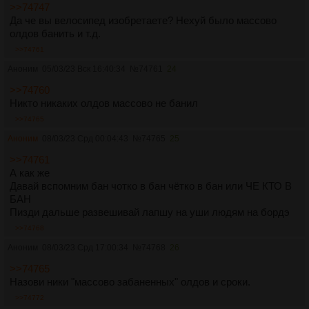
>>74747
Да че вы велосипед изобретаете? Нехуй было массово
олдов банить и т.д.
>>74761
Аноним
05/03/23 Вск 16:40:34
№
74761
24
>>74760
Никто никаких олдов массово не банил
>>74765
Аноним
08/03/23 Срд 00:04:43
№
74765
25
>>74761
А как же
Давай вспомним бан чотко в бан чётко в бан или ЧЕ КТО В
БАН
Пизди дальше развешивай лапшу на уши людям на бордэ
>>74768
Аноним
08/03/23 Срд 17:00:34
№
74768
26
>>74765
Назови ники "массово забаненных" олдов и сроки.
>>74772