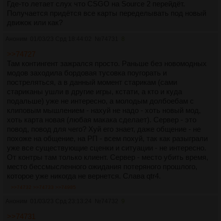
Где-то летает слух что CSGO на Source 2 перейдёт.
Получается придётся все карты переделывать под новый
движок или как?
Аноним
01/03/23 Срд 18:44:02
№
74731
8
>>74727
Там контингент зажрался просто. Раньше без новомодных
модов заходила бордовая тусовка поугорать и
постреляться, а в данный момент старикам (сами
стариканы ушли в другие игры, кстати, а кто и куда
подальше) уже не интересно, а молодым долбоебам с
клиповым мышлением - нахуй не надо - хоть новый мод,
хоть карта новая (любая макака сделает). Сервер - это
повод, повод для чего? Хуй его знает, даже общение - не
похоже на общение, на РП - всем похуй, так как разыграли
уже все существующие сценки и ситуации - не интересно.
От контры там только клиент. Сервер - место убить время,
место бессмысленного ожидания потеряного прошлого,
которое уже никогда не вернется. Слава qtr4.
>>74732
>>74733
>>74985
Аноним
01/03/23 Срд 23:13:24
№
74732
9
>>74731