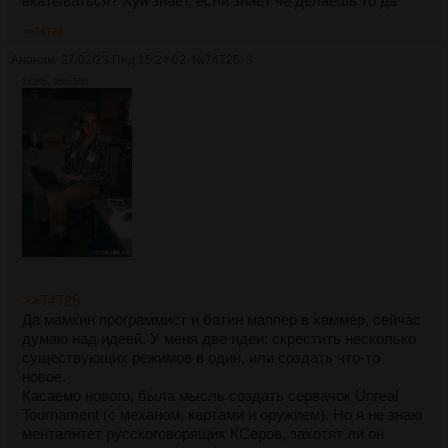
вкатываться? Хуй знает, если знает че делаешь то да
>>74726
Аноним
27/02/23 Пнд 15:24:02
№
74726
3
243Кб, 360x550
>>74725
Да мамкин программист и батин маппер в хаммер, сейчас
думаю над идеей. У меня две идеи: скрестить несколько
существующих режимов в один, или создать что-то
новое.
Касаемо нового, была мысль создать сервачок Unreal
Tournament (с механом, картами и оружием). Но я не знаю
менталитет русскоговорящих КСеров, захотят ли он