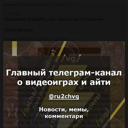
Аноним
03/03/23 Птн 01:15:22
№
74744
17
>>74742
Предложил в фидбек, выставлено на обсуждение
Приятной игры
Аноним
03/03/23 Птн 10:18:17
№
74745
18
38Кб, 1164x537
36Кб, 569x153
23Кб, 563x115
Треды определённо работали на момент начала ноября
2021 года, когда была нерабочая неделя из-за COVID-19.
Тогда нам разрешили создавать треды в /b/ каждый день на
протяжении недели. Онлайн был 20-32 человек, учитывая,
что немногим ранее он держался на уровне 10-15 в
недельном пике из-за ухода ~10 постоянных игроков —
членов т.н. "Вотебанной Мафии" (организации, запрещённой
на территории QTR4) после ликвидации одного из их
предводителей парой недель ранее. Прикладываю
скриншоты, дабы показать, что проблема не в том, что "2ch
умер" или "cs 1.6 всё", т.к в случае двача, его популярность
с каждым годом растёт, а кс теряет её не такими высокими