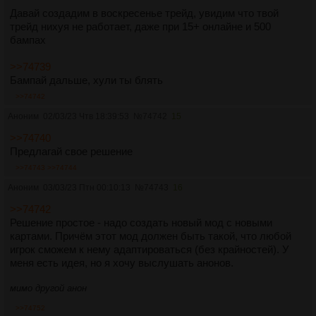
Давай создадим в воскресенье трейд, увидим что твой
трейд нихуя не работает, даже при 15+ онлайне и 500
бампах
>>74739
Бампай дальше, хули ты блять
>>74742
Аноним
02/03/23 Чтв 18:39:53
№
74742
15
>>74740
Предлагай свое решение
>>74743
>>74744
Аноним
03/03/23 Птн 00:10:13
№
74743
16
>>74742
Решение простое - надо создать новый мод с новыми
картами. Причём этот мод должен быть такой, что любой
игрок сможем к нему адаптироваться (без крайностей). У
меня есть идея, но я хочу выслушать анонов.
мимо другой анон
>>74752