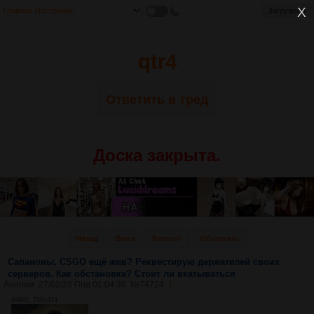
Главная
Настройки
qtr4
Ответить в тред
Доска закрыта.
Назад
Вниз
Каталог
Обновить
Сапаноны, CSGO ещё жив? Реквестирую держателей своих
серверов. Как обстановка? Стоит ли вкатываться
Аноним
27/02/23 Пнд 01:04:38
№
74724
1
496Кб, 736x414