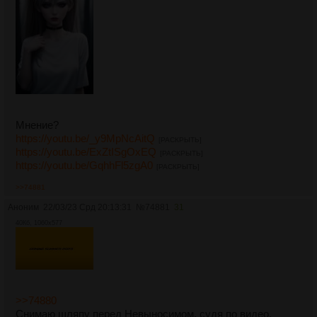
Мнение?
https://youtu.be/_y9MpNcAitQ
[РАСКРЫТЬ]
https://youtu.be/ExZtISgOxEQ
[РАСКРЫТЬ]
https://youtu.be/GqhhFl5zgA0
[РАСКРЫТЬ]
>>74881
Аноним
22/03/23 Срд 20:13:31
№
74881
31
40Кб, 1060x577
>>74880
Снимаю шляпу перед Невыносимом, судя по видео,