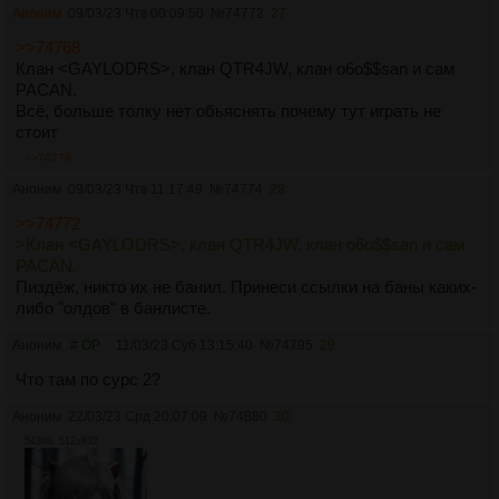
Аноним
09/03/23 Чтв 00:09:50
№
74772
27
>>74768
Клан <GAYLODRS>, клан QTR4JW, клан o6o$$san и сам
PACAN.
Всё, больше толку нет обьяснять почему тут играть не
стоит
>>74774
Аноним
09/03/23 Чтв 11:17:49
№
74774
28
>>74772
>Клан <GAYLODRS>, клан QTR4JW, клан o6o$$san и сам
PACAN.
Пиздёж, никто их не банил. Принеси ссылки на баны каких-
либо "олдов" в банлисте.
Аноним
# OP
11/03/23 Суб 13:15:40
№
74795
29
Что там по сурс 2?
Аноним
22/03/23 Срд 20:07:09
№
74880
30
543Кб, 512x832