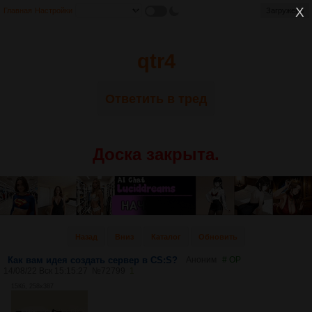
Главная
Настройки
Загружено
qtr4
Ответить в тред
Доска закрыта.
Назад
Вниз
Каталог
Обновить
Как вам идея создать сервер в CS:S?
Аноним
# OP
14/08/22 Вск 15:15:27
№
72799
1
15Кб, 258x387