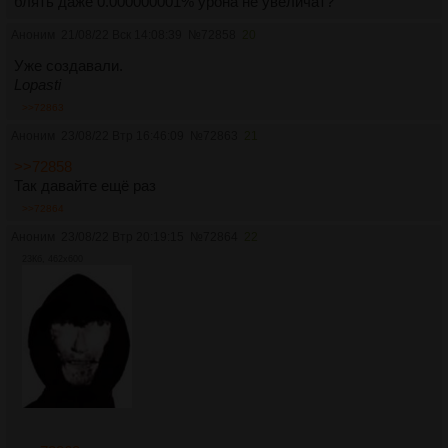
блять даже 0.000000001% урона не увеличат?
Аноним
21/08/22 Вск 14:08:39
№
72858
20
Уже создавали.
Lopasti
>>72863
Аноним
23/08/22 Втр 16:46:09
№
72863
21
>>72858
Так давайте ещё раз
>>72864
Аноним
23/08/22 Втр 20:19:15
№
72864
22
23Кб, 462x600