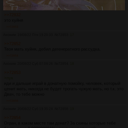
Аноним
19/08/22 Птн 10:55:39
№
72852
16
>>72832
это хуйня
>>72853
Аноним
19/08/22 Птн 19:20:33
№
72853
17
>>72852
Твоя мать хуйня, дебил дегенератного рассудка.
>>72854
Аноним
20/08/22 Суб 07:09:26
№
72854
18
>>72853
>пук
иди и дальше играй в донатную помойку, человек, который
ценит мать, никогда не будет трогать чужую мать, но т.к. это
Двач, то тебе можно
>>72856
Аноним
20/08/22 Суб 19:35:24
№
72856
19
>>72854
Огран, в каком месте там донат? За скины которые тебе