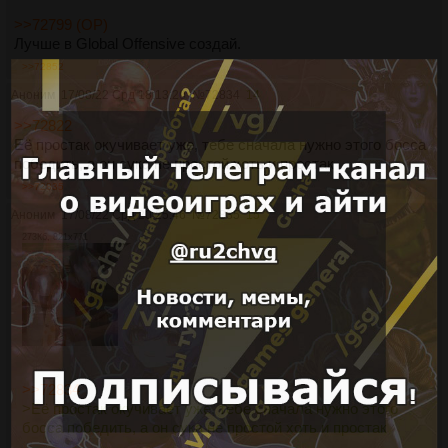
>>72799 (OP)
Лучше в Global Offensive создай.
>>72852
Аноним
17/08/22 Срд 18:13:20
№
72834
14
>>72822
Её простак окучивает уже, тебе сначала нужно этого босса
победить, а он сука не простой хоть и простак
>>72835
Аноним
17/08/22 Срд 20:25:46
№
72835
15
273Кб, 821x771
>>72834
>Её простак окучивает уже, тебе сначала нужно этого
босса победить, а он сука не простой хоть и простак