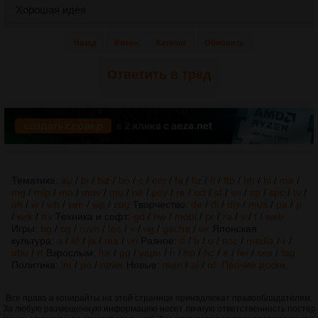
Хорошая идея
Назад
Вверх
Каталог
Обновить
Ответить в тред
Тематика:
au
/
bi
/
biz
/
bo
/
c
/
em
/
fa
/
fiz
/
fl
/
ftb
/
hh
/
hi
/
me
/
mg
/
mlp
/
mo
/
mov
/
mu
/
ne
/
psy
/
re
/
sci
/
sf
/
sn
/
sp
/
spc
/
tv
/
un
/
w
/
wh
/
wm
/
wp
/
zog
Творчество:
de
/
di
/
diy
/
mus
/
pa
/
p
/
wrk
/
trv
Техника и софт:
gd
/
hw
/
mobi
/
pr
/
ra
/
s
/
t
/
web
Игры:
bg
/
cg
/
ruvn
/
tes
/
v
/
vg
/
gacha
/
wr
Японская
культура:
a
/
fd
/
ja
/
ma
/
vn
Разное:
d
/
b
/
o
/
soc
/
media
/
r
/
abu
/
rf
Взрослым:
fur
/
gg
/
vape
/
h
/
ho
/
hc
/
e
/
fet
/
sex
/
fag
Политика:
int
/
po
/
news
Новые:
man
/
ai
/
nf
Прочие доски
Все права и копирайты на этой странице принадлежат правообладателям.
За любую размещенную информацию несет личную ответственность постер