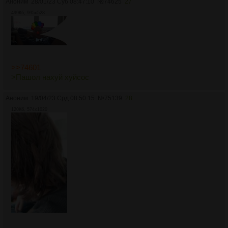
Аноним
28/01/23 Суб 08:47:10
№
74625
27
499Кб, 995x528
>>74601
>Пашол нахуй хуйсос
Аноним
19/04/23 Срд 08:50:15
№
75139
28
120Кб, 574x1020