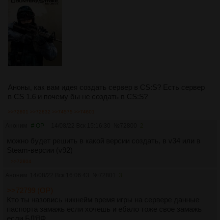
Аноны, как вам идея создать сервер в CS:S? Есть сервер
в CS 1.6 и почему бы не создать в CS:S?
>>72801
>>72832
>>74575
>>74601
Аноним
# OP
14/08/22 Вск 15:16:30
№
72800
2
можно будет решить в какой версии создать, в v34 или в
Steam-версии (v92)
>>72804
Аноним
14/08/22 Вск 16:06:43
№
72801
3
>>72799 (OP)
Кто ты назовись никнейм время игры на сервере данные
паспорта замажь если хочешь и ебало тоже свое замажь
если БЛЯФ