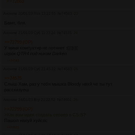
>>72863
Аноним
20/01/23 Птн 13:21:55
№
74563
23
Бамп, бля.
Аноним
21/01/23 Суб 11:33:24
№
74575
24
>>72799 (OP)
У миня компуктир не потянет :(((((((
игрок QTR4 под ником Darken
>>74583
Аноним
21/01/23 Суб 21:45:22
№
74583
25
>>74575
Слыш Хам, раз у тебя мышка Bloody нвхй че ты тут
рассказуеш
Аноним
24/01/23 Втр 21:22:52
№
74601
26
>>72799 (OP)
>Как вам идея создать сервер в CS:S?
Пашол нахуй хуйсос
>>74625