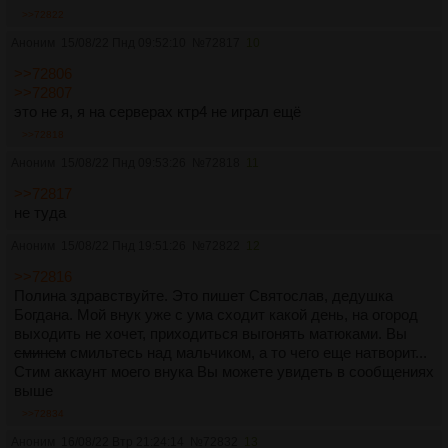
>>72822
Аноним
15/08/22 Пнд 09:52:10
№
72817
10
>>72806
>>72807
это не я, я на серверах ктр4 не играл ещё
>>72818
Аноним
15/08/22 Пнд 09:53:26
№
72818
11
>>72817
не туда
Аноним
15/08/22 Пнд 19:51:26
№
72822
12
>>72816
Полина здравствуйте. Это пишет Святослав, дедушка
Богдана. Мой внук уже с ума сходит какой день, на огород
выходить не хочет, приходиться выгонять матюками. Вы
сминем
смильтесь над мальчиком, а то чего еще натворит...
Стим аккаунт моего внука Вы можете увидеть в сообщениях
выше
>>72834
Аноним
16/08/22 Втр 21:24:14
№
72832
13