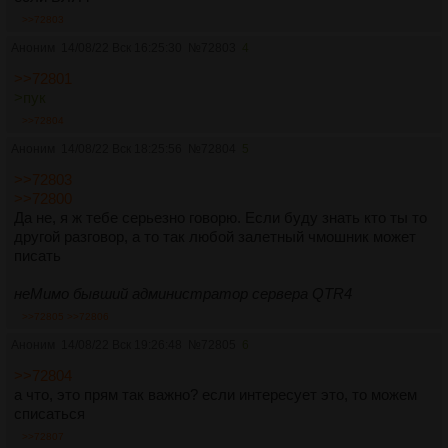
>>72803
Аноним
14/08/22 Вск 16:25:30
№
72803
4
>>72801
>пук
>>72804
Аноним
14/08/22 Вск 18:25:56
№
72804
5
>>72803
>>72800
Да не, я ж тебе серьезно говорю. Если буду знать кто ты то
другой разговор, а то так любой залетный чмошник может
писать
неМимо бывший администратор сервера QTR4
>>72805
>>72806
Аноним
14/08/22 Вск 19:26:48
№
72805
6
>>72804
а что, это прям так важно? если интересует это, то можем
списаться
>>72807