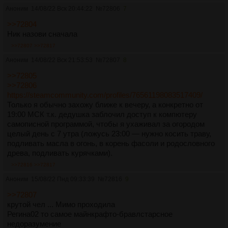
Аноним
14/08/22 Вск 20:44:22
№
72806
7
>>72804
Ник назови сначала
>>72807
>>72817
Аноним
14/08/22 Вск 21:53:53
№
72807
8
>>72805
>>72806
https://steamcommunity.com/profiles/76561198083517409/
Только я обычно захожу ближе к вечеру, а конкретно от
19:00 МСК т.к. дедушка заблочил доступ к компютеру
самописной программой, чтобы я ухаживал за огородом
целый день с 7 утра (ложусь 23:00 — нужно косить траву,
подливать масла в огонь, в корень фасоли и родословного
древа, подливать курячками).
>>72816
>>72817
Аноним
15/08/22 Пнд 09:33:39
№
72816
9
>>72807
крутой чел ... Мимо проходила
Регина02 то самое майнкрафто-бравлстарсное
недоразумение