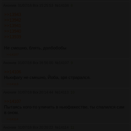
Аноним
31/07/16 Вск 15:25:53
№
14106
8
>>13943
>>13942
>>13941
>>13940
>>13939
Не смешно, блять, долбобобы
>>14107
Аноним
31/07/16 Вск 16:56:00
№
14107
9
>>14106
Ньюфагу не смешно, Йоба, зря страрался.
>>14113
Аноним
31/07/16 Вск 20:14:44
№
14113
10
>>14107
Пытаясь кого-то уличить в ньюфажестве, ты спалился сам
в оном.
>>14114
Аноним
31/07/16 Вск 20:20:22
№
14114
11