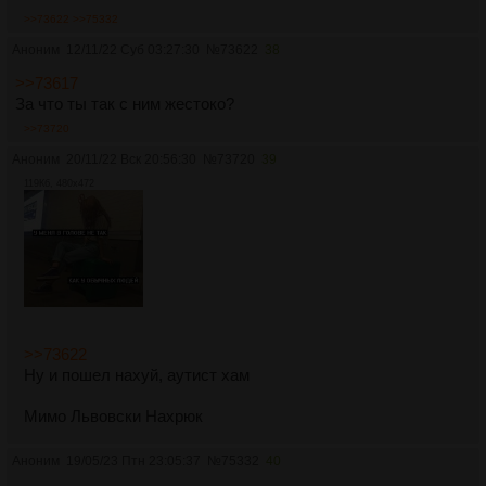
>>73622
>>75332
Аноним
12/11/22 Суб 03:27:30
№
73622
38
>>73617
За что ты так с ним жестоко?
>>73720
Аноним
20/11/22 Вск 20:56:30
№
73720
39
119Кб, 480x472
>>73622
Ну и пошел нахуй, аутист хам
Мимо Львовски Нахрюк
Аноним
19/05/23 Птн 23:05:37
№
75332
40