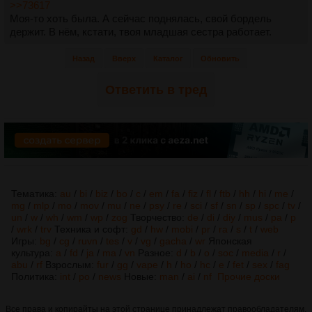
>>73617
Моя-то хоть была. А сейчас поднялась, свой бордель
держит. В нём, кстати, твоя младшая сестра работает.
Назад
Вверх
Каталог
Обновить
Ответить в тред
Тематика:
au
/
bi
/
biz
/
bo
/
c
/
em
/
fa
/
fiz
/
fl
/
ftb
/
hh
/
hi
/
me
/
mg
/
mlp
/
mo
/
mov
/
mu
/
ne
/
psy
/
re
/
sci
/
sf
/
sn
/
sp
/
spc
/
tv
/
un
/
w
/
wh
/
wm
/
wp
/
zog
Творчество:
de
/
di
/
diy
/
mus
/
pa
/
p
/
wrk
/
trv
Техника и софт:
gd
/
hw
/
mobi
/
pr
/
ra
/
s
/
t
/
web
Игры:
bg
/
cg
/
ruvn
/
tes
/
v
/
vg
/
gacha
/
wr
Японская
культура:
a
/
fd
/
ja
/
ma
/
vn
Разное:
d
/
b
/
o
/
soc
/
media
/
r
/
abu
/
rf
Взрослым:
fur
/
gg
/
vape
/
h
/
ho
/
hc
/
e
/
fet
/
sex
/
fag
Политика:
int
/
po
/
news
Новые:
man
/
ai
/
nf
Прочие доски
Все права и копирайты на этой странице принадлежат правообладателям.