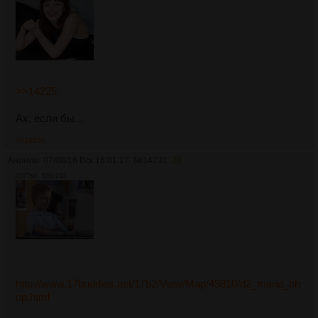
>>14225
Ах, если бы...
>>14591
Аноним
07/08/16 Вск 16:01:17
№
14231
20
1077Кб, 320x240
http://www.17buddies.net/17b2/View/Map/49810/d2_mario_bh
op.html