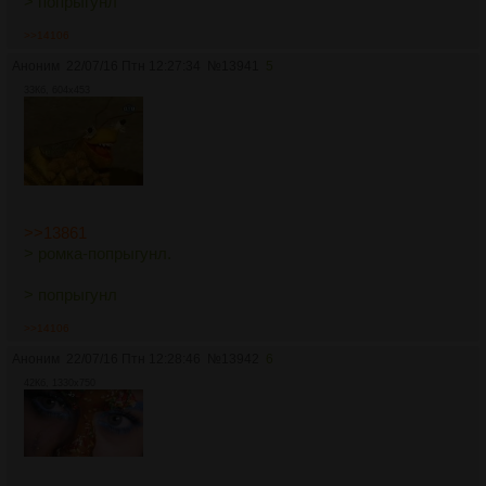
> попрыгунл
>>14106
Аноним
22/07/16 Птн 12:27:34
№
13941
5
33Кб, 604x453
>>13861
> ромка-попрыгунл.
> попрыгунл
>>14106
Аноним
22/07/16 Птн 12:28:46
№
13942
6
42Кб, 1330x750