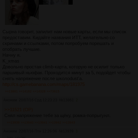
Сырна говорит, запилит нам новые карты, если мы список
предоставим. Кидайте названия ИТТ, желательно со
скринами и ссылками, потом попробуем порешать и
отобрать лучшие.
Начну я.
K_xmas
Довольно простая climb-карта, которую не осилит только
паршивый ньюфак. Проходится минут за 5, подойдет чтобы
снять напряжение после школоdust'a.
http://cs.gamebanana.com/maps/181975
>>13861
>>14162
>>14328
>>73615
Аноним
20/07/16 Срд 12:23:23
№
13861
2
>>11521 (OP)
Снял напряжение тебе за щёку, ромка-попрыгунл.
>>13939
>>13940
>>13941
>>13942
>>13943
Аноним
22/07/16 Птн 12:26:06
№
13939
3
39Кб, 429x266