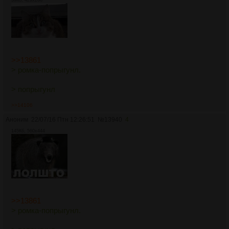
>>13861
> ромка-попрыгунл.
> попрыгунл
>>14106
Аноним
22/07/16 Птн 12:26:51
№
13940
4
145Кб, 560x444
>>13861
> ромка-попрыгунл.