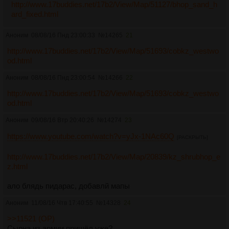
http://www.17buddies.net/17b2/View/Map/51127/bhop_sand_h
ard_fixed.html
Аноним
08/08/16 Пнд 23:00:33
№
14265
21
http://www.17buddies.net/17b2/View/Map/51693/cobkz_westwo
od.html
Аноним
08/08/16 Пнд 23:00:54
№
14266
22
http://www.17buddies.net/17b2/View/Map/51693/cobkz_westwo
od.html
Аноним
09/08/16 Втр 20:40:26
№
14274
23
https://www.youtube.com/watch?v=yJx-1NAc60Q
[РАСКРЫТЬ]
http://www.17buddies.net/17b2/View/Map/20839/kz_shrubhop_e
z.html
ало блядь пидарас, добавлй мапы
Аноним
11/08/16 Чтв 17:40:55
№
14328
24
>>11521 (OP)
Сырна из армии пришёл уже?