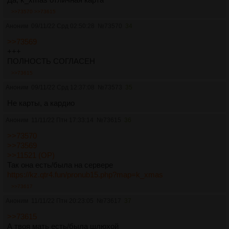
>>73570
>>73615
Аноним
09/11/22 Срд 02:50:28
№
73570
34
>>73569
+++
ПОЛНОСТЬ СОГЛАСЕН
>>73615
Аноним
09/11/22 Срд 12:37:08
№
73573
35
Не карты, а кардио
Аноним
11/11/22 Птн 17:33:14
№
73615
36
>>73570
>>73569
>>11521 (OP)
Так она есть/была на сервере
https://kz.qtr4.fun/pronub15.php?map=k_xmas
>>73617
Аноним
11/11/22 Птн 20:23:05
№
73617
37
>>73615
А твоя мать есть/была шлюхой