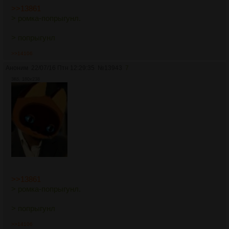
>>13861
> ромка-попрыгунл.
> попрыгунл
>>14106
Аноним
22/07/16 Птн 12:29:35
№
13943
7
3Кб, 180x238
>>13861
> ромка-попрыгунл.
> попрыгунл
>>14106