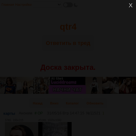
Главная
Настройки
qtr4
Ответить в тред
Доска закрыта.
Назад
Вниз
Каталог
Обновить
карты
Аноним
# OP
31/05/16 Втр 14:47:15
№
11521
1
37Кб, 186x215
451Кб, 1920x1080