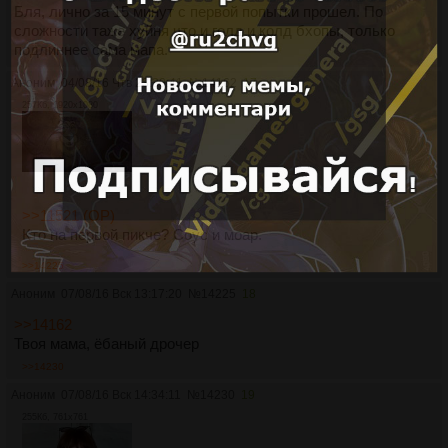
Бля, лично за 15 минут с первой попытки прошел. По
сложности таже хуйня что и голд и колд бхопы, только
подлиннее сама мапа.
Аноним
04/08/16 Чтв 23:30:41
№
14162
17
257Кб, 1920x1080
>>11521 (OP)
Кто на первой пикче? Соус и моар.
>>14225
Аноним
07/08/16 Вск 13:17:20
№
14225
18
>>14162
Твоя мама, ёбаный дрочер
>>14230
Аноним
07/08/16 Вск 14:34:11
№
14230
19
255Кб, 761x761