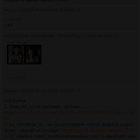
Аноним
12/08/16 Птн 23:38:54
№
14445
25
>>14341
YA?
lisacoversongs
!!0s5Fs0wxbM
15/08/16 Пнд 22:06:33
№
14591
26
109Кб, 834x482
>>14230
Аноним
19/08/16 Птн 02:18:39
№
14729
27
всё хуйня
1. bhop_kp_ez не добавил - добавь.
http://www.17buddies.net/17b2/View/Map/40308/bhop_kp_ez.ht
ml
2. kz_shrubhop_ez - не грузит серв(не хватет файлов скорее
всего - скачай их отсюда
http://maps.cs-bg.info/maps/cs/2244/
3. d2_mario и cobkz_westwood можешь снести нахуй ибо они