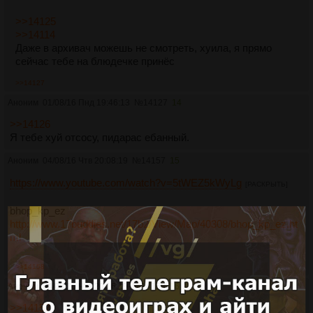
>>14125
>>14114
Даже в архивач можешь не смотреть, хуила, я прямо
сейчас тебе на блюдечке принёс
>>14127
Аноним
01/08/16 Пнд 19:46:13
№
14127
14
>>14126
Я тебе хуй отсосу, пидарас ебанный.
Аноним
04/08/16 Чтв 20:08:19
№
14157
15
https://www.youtube.com/watch?v=5tWEZ5kWyLg
[РАСКРЫТЬ]
bhop_kp_ez
http://www.17buddies.net/17b2/View/Map/40308/bhop_kp_ez.ht
ml
>>14158
Аноним
04/08/16 Чтв 20:16:19
№
14158
16
>>14157