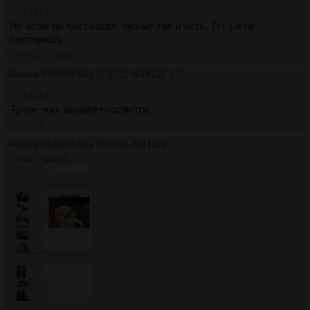
>>14113
Ну если ты так сказал, значит так и есть. Тут уж не
поспоришь.
>>14125
>>14126
Аноним
01/08/16 Пнд 15:27:11
№
14125
12
>>14114
Тупое чмо, архивач посмотри.
>>14126
Аноним
01/08/16 Пнд 15:34:06
№
14126
13
261Кб, 1256x2245