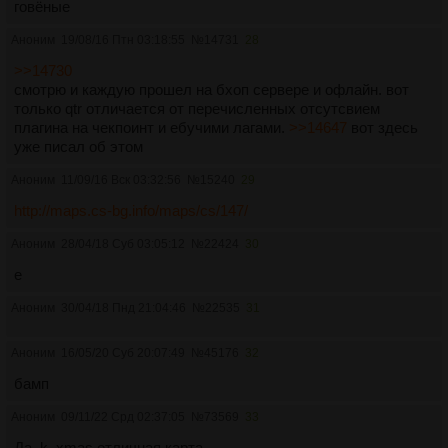
говёные
Аноним
19/08/16 Птн 03:18:55
№
14731
28
>>14730
смотрю и каждую прошел на бхоп сервере и офлайн. вот
только qtr отличается от перечисленных отсутсвием
плагина на чекпоинт и ебучими лагами.
>>14647
вот здесь
уже писал об этом
Аноним
11/09/16 Вск 03:32:56
№
15240
29
http://maps.cs-bg.info/maps/cs/147/
Аноним
28/04/18 Суб 03:05:12
№
22424
30
e
Аноним
30/04/18 Пнд 21:04:46
№
22535
31
Аноним
16/05/20 Суб 20:07:49
№
45176
32
бамп
Аноним
09/11/22 Срд 02:37:05
№
73569
33
Да, k_xmas отличная карта