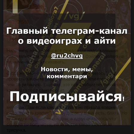
>>1958563
Всё. Точнее это даже не желание или концепция, а какой-
то условный рефлекс. Я сам этого не осознаю.
Например, надо чтобы всё лежало где надо, клавиши
нажимались какие надо, а если вдруг фэйлю и делаю не
то, начинаю дико психовать.
Сюда же ОКР-очка, если что-то "не получилось", надо
провести какой-то ритуал, пошевелить или постучать
чем-то ритмично. Ещё раз, это всё вообще неосознанно,
как-будто тело само просит.
Если что-то идёт не по плану это пиздец бесит, даже в
мелочах. Там если какая-то хуйня не пришла вовремя и
надо "менять график", как будто он у меня есть, блять. Но
если идти надо было сегодня, а вдруг оказалось что
сегодня не получится, начинается какая-то ёбаная
трясучка.