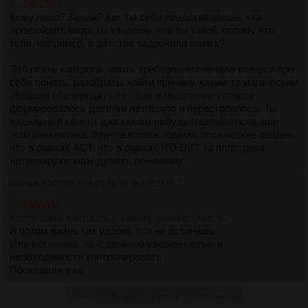
>>1961583
Кому надо? Зачем? Как ты себе представляешь, что
произойдет, когда ты узнаешь, что ты такой, потому что
тебя, например, в детстве задрочила мамка?
Это опять контроль, опять требование сначала все-все про
себя понять, разобрать, найти причину, каким-то магическим
образом обезвредить ее - бах и мышление которое
формировалось десятки лет взяло и перестроилось. Ты
идеальный клиент для какого-нибудь гештальтиста, или
психоаналитика, будете копать годами, пока четкие пацаны
что в рамках ACT, что в рамках RO DBT за полгодика
натренируют мозг думать по-новому.
Аноним
13/07/26 Пнд 09:48:39
№
1962146
11
>>1958391
>отпускать контроль и хавать неизвестность.
А потом жизнь так ударит, что не встанешь
Или встанешь, но с двойной уверенностью в
необходимости контролировать
Проходили уже
Назад
Вверх
Каталог
Обновить