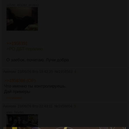
1221Кб, 480x364, 00:00:12
>>1958391
>РО ДБТ-терапию
О заебок, почитаю. Лучи добра
Аноним
23/06/26 Втр 18:42:35
№
1958563
4
>>1958386 (OP)
Что именно ты контролируешь.
Дай примеры
>>1958604
Аноним
23/06/26 Втр 22:43:11
№
1958604
5
40Кб, 795x581