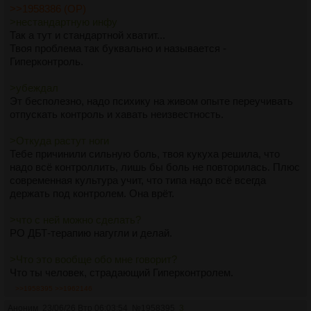
>>1958386 (OP)
>нестандартную инфу
Так а тут и стандартной хватит...
Твоя проблема так буквально и называется -
Гиперконтроль.
>убеждал
Эт бесполезно, надо психику на живом опыте переучивать
отпускать контроль и хавать неизвестность.
>Откуда растут ноги
Тебе причинили сильную боль, твоя кукуха решила, что
надо всё контроллить, лишь бы боль не повторилась. Плюс
современная культура учит, что типа надо всё всегда
держать под контролем. Она врёт.
>что с ней можно сделать?
РО ДБТ-терапию нагугли и делай.
>Что это вообще обо мне говорит?
Что ты человек, страдающий Гиперконтролем.
>>1958395
>>1962146
Аноним
23/06/26 Втр 06:03:54
№
1958395
3