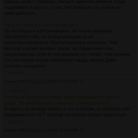
Идешь на ACT-терапию, учиться замечать момент, когда
поднимается ярость, страх, беспомощность, учишься с
ними работать.
>Что это вообще обо мне говорит?
Ты пытаешься контролировать не только внешние
обстоятельства, но и свою реакцию на их
неконтролируемость. Контролировать контроль. Чем
больше усилий человек тратит на подавление или
разубеждение себя во внутреннем состоянии, тем сильнее
это состояние потом откатывает назад, иногда даже
сильнее исходного.
>>1961583
Аноним
08/07/26 Срд 14:09:06
№
1961583
9
>>1961577
>учиться замечать момент, когда поднимается ярость,
страх, беспомощность, учишься с ними работать.
А смысл, если надо копать в тот источник, из которого они
поднимаются? АСТ вообще непонятно нахуя существует
>>1961588
Аноним
08/07/26 Срд 14:39:05
№
1961588
10