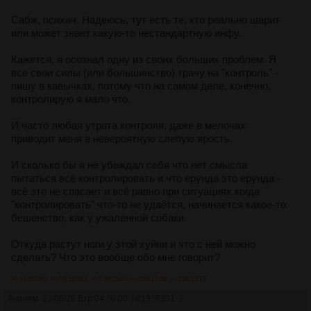
Сабж, психач. Надеюсь, тут есть те, кто реально шарит
или может знает какую-то нестандартную инфу.
Кажется, я осознал одну из своих больших проблем. Я
все свои силы (или большинство) трачу на "контроль" -
пишу в кавычках, потому что на самом деле, конечно,
контролирую я мало что.
И часто любая утрата контроля, даже в мелочах
приводит меня в невероятную слепую ярость.
И сколько бы я не убеждал себя что нет смысла
пытаться всё контролировать и что ерунда это ерунда -
всё это не спасает и всё равно при ситуациях когда
"контролировать" что-то не удаётся, начинается какое-то
бешенство, как у ужаленной собаки.
Откуда растут ноги у этой хуйни и что с ней можно
сделать? Что это вообще обо мне говорит?
>>1958391
>>1958563
>>1961544
>>1961548
>>1961577
Аноним
23/06/26 Втр 04:50:00
№
1958391
2