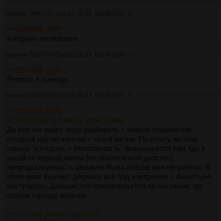
Аноним
08/07/26 Срд 01:40:58
№
1961544
6
>>1958386 (OP)
контроль иллюзорен
Аноним
08/07/26 Срд 02:10:57
№
1961548
7
>>1958386 (OP)
Регресс в помощь.
Аноним
08/07/26 Срд 13:39:47
№
1961577
8
>>1958386 (OP)
>Откуда растут ноги у этой хуйни
Да хер его знает, надо разбирать с живым терапевтом,
который изучит контекст твоей жизни. По опыту, жсткая
связка "контроль = безопасность" формируется там, где в
какой-то период жизни (не обязательно детство)
непредсказуемость реально была опасна или неприятна. В
итоге мозг выучил: держать всё под контролем = выжить/не
пострадать. Дальше это генерализуется на ситуации, где
ставки гораздо меньше.
>что с ней можно сделать?