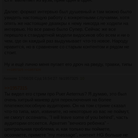
Далее: формат интервью был душевный и там можно было
увидеть настоящую работу с конкретными случаями, хотя
опять же настоящие дваякры к нему никогда не ходили на
интервью. Но все равно было Супер. Сейчас же все
перешло к стандартной модели видосиков обо всем и ни о
чем, где он каждый раз выдумывает что-то новое. Народу
нравится, но в сравнение со старым контентом и рядом не
стоит.
Ну и ещё лично меня пугает его дроч на рведу, травки, типы
личности и прочее.
>>1957325
>>1957326
Аноним
17/06/26 Срд 16:54:27
№
1957325
10
Мне интересно, реально ли найти кого-нибудь из местных,
кто добирался до его коучинга а его платформе? Насколько
>>1957315
это профитрол, что там вообще происходит, как люди из
Ты видел его стрим про Puer Aeternus? Я думаю, это был
стран первого мира могут помочь нищим россиянам
очень хитрый маневр для переключения на более
выбраться из говна?
платежеспособную аудиторию. Он на том стриме сказал
что-то типа, мол, извините, но некоторые из вас не поймут,
не смогут
осознать
, "I will leave some of you behind", часть
аудитории отсеется. Архетип "вечного ребенка" -
центральная проблема, и, как только вы поймете,
осознаете, примете "my message", контент HG больше не