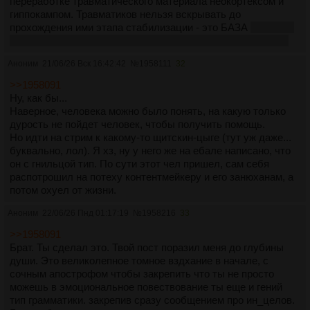
переработке травматического материала неокортексом и
гиппокампом. Травматиков нельзя вскрывать до
прохождения ими этапа стабилизации - это БАЗА
пишу это
больше даже для самого себя, чтобы запомнить получше
Аноним
21/06/26 Вск 16:42:42
№
1958111
32
>>1958091
Ну, как бы...
Наверное, человека можно было понять, на какую только
дурость не пойдет человек, чтобы получить помощь.
Но идти на стрим к какому-то щитскин-цыге (тут уж даже...
буквально, лол). Я хз, ну у него же на ебале написано, что
он с гнильцой тип. По сути этот чел пришел, сам себя
распотрошил на потеху контентмейкеру и его занюханам, а
потом охуел от жизни.
Аноним
22/06/26 Пнд 01:17:19
№
1958216
33
>>1958091
Брат. Ты сделал это. Твой пост поразил меня до глубины
души. Это великолепное томное вздхание в начале, с
сочным апострофом чтобы закрепить что ты не просто
можешь в эмоциональное повествование ты еще и гений
тип грамматики. закрепив сразу сообщением про ин_целов.