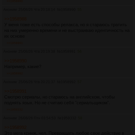
>>1958990
Аноним
25/06/26 Чтв 20:18:14
№
1958990
55
>>1958988
У меня тоже есть способы релакса, но я стараюсь тратить
на них умеренно времени и не выстраиваю идентичность на
их основе
>>1958991
Аноним
25/06/26 Чтв 20:19:38
№
1958991
56
>>1958990
Например, какие?
>>1958992
Аноним
25/06/26 Чтв 20:21:37
№
1958992
57
>>1958991
Смотрю сериалы, но стараюсь на английском, чтобы
поднять язык. Но не считаю себя "сериальщиком".
>>1959332
Аноним
26/06/26 Птн 03:54:53
№
1959332
58
>>1958992
Это мега кринж, чел. Превращать любое свое действие в