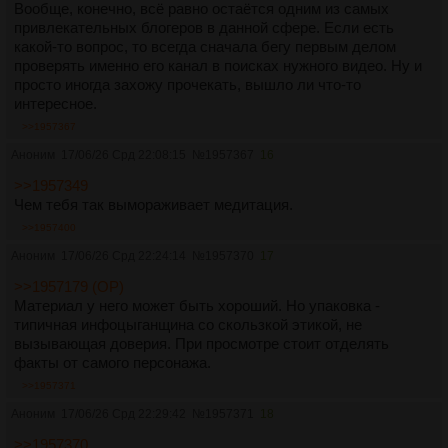
Вообще, конечно, всё равно остаётся одним из самых
привлекательных блогеров в данной сфере. Если есть
какой-то вопрос, то всегда сначала бегу первым делом
проверять именно его канал в поисках нужного видео. Ну и
просто иногда захожу прочекать, вышло ли что-то
интересное.
>>1957367
Аноним
17/06/26 Срд 22:08:15
№
1957367
16
>>1957349
Чем тебя так вымораживает медитация.
>>1957400
Аноним
17/06/26 Срд 22:24:14
№
1957370
17
>>1957179 (OP)
Материал у него может быть хороший. Но упаковка -
типичная инфоцыганщина со скользкой этикой, не
вызывающая доверия. При просмотре стоит отделять
факты от самого персонажа.
>>1957371
Аноним
17/06/26 Срд 22:29:42
№
1957371
18
>>1957370