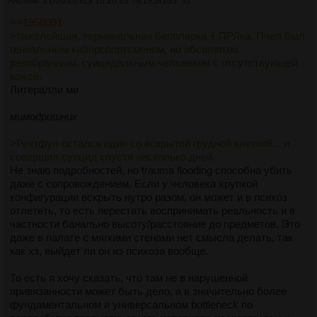
Аноним
21/06/26 Вск 16:20:26
№
1958105
31
>>1958091
>тяжелейшая, терминальная биполярка + ПРЛка. Пчел был
гениальным киберспортсменом, но абсолютно
разобранным, суицидальным человеком с отсутствующей
кожей.
Литералли ми
мимодришник
>Ректфул остался один со вскрытой грудной клеткой... и
совершил суицид спустя несколько дней.
Не знаю подробностей, но trauma flooding способна убить
даже с сопровождением. Если у человека хрупкой
конфигурации вскрыть нутро разом, он может и в психоз
отлететь, то есть перестать воспринимать реальность и в
частности банально высоту/расстояние до предметов. Это
даже в палате с мягкими стенами нет смысла делать, так
как хз, выйдет ли он из психоза вообще.
То есть я хочу сказать, что там не в нарушенной
привязанности может быть дело, а в значительно более
фундаментальном и универсальном bottleneck по