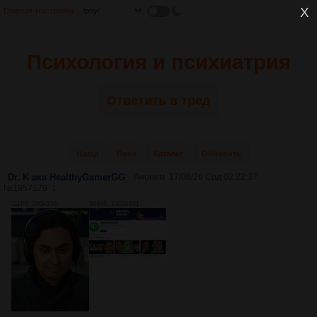
Главная
Настройки
Психология и психиатрия
Ответить в тред
Назад
Вниз
Каталог
Обновить
Dr. K ака HealthyGamerGG
Аноним
17/06/26 Срд 02:22:37
№
1957179
1
111Кб, 250x330
994Кб, 1303x831