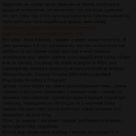
Здрасьте, не супер часто зависаю на 2ваче, особенно в
разделе психологии, но посмотрел тут что и как удивлен
что нет темы про этого гигачада (зато куча тем про какую-то
толи рабочую толи нерабочую фарму ммм кайф)
https://www.youtube.com/@HealthyGamerGG/
https://www.twitch.tv/HealthyGamer_GG
Его зовут Алок Каножа, стримит и ведет канал на ютубе. Я
уже примерно 5-6 лет потихонечку изучаю психологию как
хобби и за все время среди русских и иностранных
психологов еще никого крепче этого индийского супер ебаря
я не встречал. (received his medical degree in 2014, and
subsequently started a residency at Harvard Medical School's
Massachusetts General Hospital (MGH)/McLean Adult
Psychiatry Residency Program)
Целые тонны видео на самые разнообразные темы,, очень
хорошо и доступно объясняет сложные темы + время от
времени рассказывает про медитации и прочую подобную
тематику, периодически обсуждая их с научной точки
зрения что работает, что не работает, какое влияние это
оказывает на мозг и т.д
Плюс он знаком с интернет средой, разбирается в играх,
культуре и тому подобное.
Кто-то еще кроме меня вообще смотрит его контент? :<