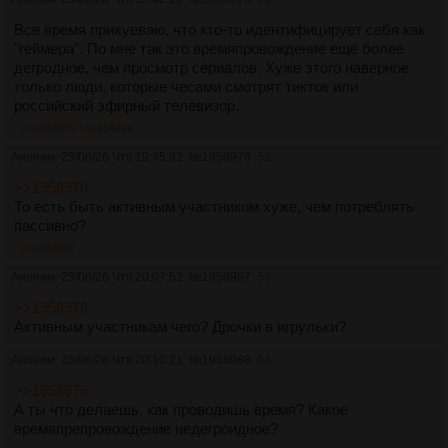
Все время прихуеваю, что кто-то идентифицирует себя как
"геймера". По мне так это времяпровождение ещё более
дегродное, чем просмотр сериалов. Хуже этого наверное
только люди, которые чесами смотрят тикток или
российский эфирный телевизор.
>>1958978
>>1958988
Аноним
25/06/26 Чтв 19:45:32
№
1958978
52
>>1958976
То есть быть активным участником хуже, чем потреблять
пассивно?
>>1958987
Аноним
25/06/26 Чтв 20:07:52
№
1958987
53
>>1958978
Активным участникам чего? Дрочки в игрульки?
Аноним
25/06/26 Чтв 20:10:21
№
1958988
54
>>1958976
А ты что делаешь, как проводишь время? Какое
времяпрепровождение недегроидное?