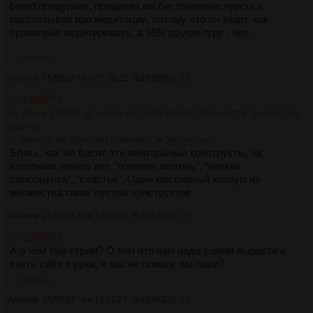
breed придурков, продавая им бестолковые курсы и
рассказывая про медитации, потому что он знает, как
правильно медитировать, а 95% другие гуру - нет.
Любую критику и неудобные вопросы встречает с "it's a
>>1958855
great question!", потом минут 10 вешает лапшу на уши.
Аноним
25/06/26 Чтв 07:39:22
№
1958855
35
Просто манипулятивная дрянь
>>1958777
> "быть собой" и "взять на себя ответственность" ничего не
значат
> "выход из детской позиции" и "ресурсы"
Блять, как же бесят эти ментальные конструкты, за
которыми ничего нет. "позиция жертвы", "низкая
самооценка", "счастье". Один массивный копиум из
множества таких пустых конструктов
Аноним
25/06/26 Чтв 13:36:23
№
1958908
36
>>1958062
А о чем там стрим? О том что вам надо самим вырасти и
взять себя в руки, я вас не помогу, вы лохи?
>>1959411
Аноним
25/06/26 Чтв 15:03:27
№
1958926
37