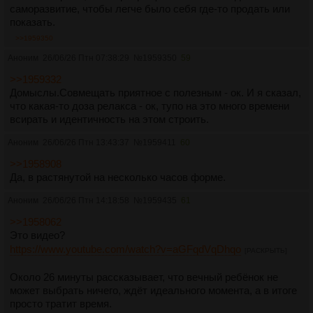
саморазвитие, чтобы легче было себя где-то продать или
показать.
>>1959350
Аноним
26/06/26 Птн 07:38:29
№
1959350
59
>>1959332
Домыслы.Совмещать приятное с полезным - ок. И я сказал,
что какая-то доза релакса - ок, тупо на это много времени
всирать и идентичность на этом строить.
Аноним
26/06/26 Птн 13:43:37
№
1959411
60
>>1958908
Да, в растянутой на несколько часов форме.
Аноним
26/06/26 Птн 14:18:58
№
1959435
61
>>1958062
Это видео?
https://www.youtube.com/watch?v=aGFqdVqDhqo
[РАСКРЫТЬ]
Около 26 минуты рассказывает, что вечный ребёнок не
может выбрать ничего, ждёт идеального момента, а в итоге
просто тратит время.