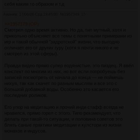
себя каким то образом и т.д
Аноним
17/06/26 Срд 19:45:00
№
1957349
15
>>1957179 (OP)
Смотрел одно время активно. Но да, тип мутный, хотя и
прикольно объясняет все темы с понятными примерами из
игр и такой обычной "задротской" жизни, что выгодно
отличает его от других гуру (хотя я почти никого и не
смотрел из этой сферы).
Правда видео прямо супер водянистые, это пиздец. Я ввёл
конспект по многим из них, но вот если попробуешь без
записей посмотреть от начала до конца — не поймешь
нихуя, так как скачет по разным мыслям и все это с
большой добавкой воды. Особенно это касается его
последних роликов.
Его упор на медитацию и прочий инди стафф всегда не
нравился, прямо горел с этого. Типо рекомендует, что
делать при такой-то ситуации, и половина советов это
блять саные практики медитации и кулстори из жизни
монахов и индусов.