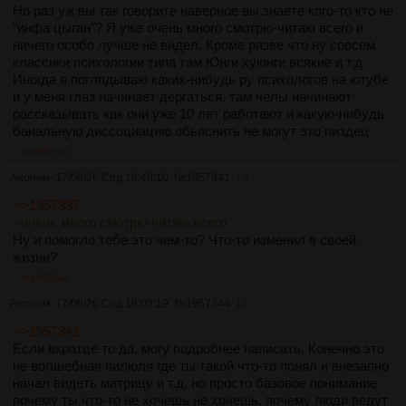
Но раз уж вы так говорите наверное вы знаете кого-то кто не
"инфа цыган"? Я уже очень много смотрю-читаю всего и
ничего особо лучше не видел. Кроме разве что ну совсем
классики психологии типа там Юнги хуюнги всякие и т.д
Иногда я поглядываю каких-нибудь ру психологов на ютубе
и у меня глаз начинает дергаться, там челы начинают
рассказывать как они уже 10 лет работают и какую-нибудь
банальную диссоциацию обьяснить не могут это пиздец
>>1957341
Аноним
17/06/26 Срд 18:48:10
№
1957341
13
>>1957337
>очень много смотрю-читаю всего
Ну и помогло тебе это чем-то? Что-то изменил в своей
жизни?
>>1957344
Аноним
17/06/26 Срд 19:02:19
№
1957344
14
>>1957341
Если вкратце то да, могу подробнее написать. Конечно это
не волшебная пилюля где ты такой что-то понял и внезапно
начал видеть матрицу и т.д, но просто базовое понимание
почему ты что-то не хочешь не хочешь, почему люди ведут