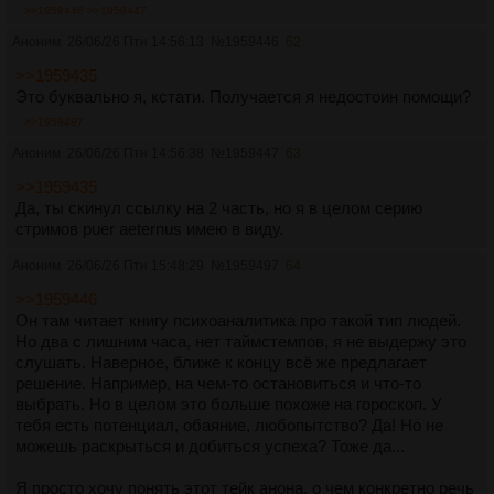
>>1959446
>>1959447
Аноним
26/06/26 Птн 14:56:13
№
1959446
62
>>1959435
Это буквально я, кстати. Получается я недостоин помощи?
>>1959497
Аноним
26/06/26 Птн 14:56:38
№
1959447
63
>>1959435
Да, ты скинул ссылку на 2 часть, но я в целом серию
стримов puer aeternus имею в виду.
Аноним
26/06/26 Птн 15:48:29
№
1959497
64
>>1959446
Он там читает книгу психоаналитика про такой тип людей.
Но два с лишним часа, нет таймстемпов, я не выдержу это
слушать. Наверное, ближе к концу всё же предлагает
решение. Например, на чем-то остановиться и что-то
выбрать. Но в целом это больше похоже на гороскоп. У
тебя есть потенциал, обаяние, любопытство? Да! Но не
можешь раскрыться и добиться успеха? Тоже да...
Я просто хочу понять этот тейк анона, о чем конкретно речь