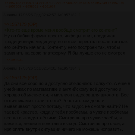
>>1957182
>>1957184
>>1957190
>>1957304
>>1957315
>>1957349
>>1957370
>>1957908
>>1958091
>>1961667
Аноним
17/06/26 Срд 02:42:57
№
1957182
2
>>1957179 (OP)
>Кто-то еще кроме меня вообще смотрит его контент?
Ну он бабки фармит просто, инфоцыганит, продвигал
традиционную медицину, но потом перестал после того как
его хейтить начали. Контент у него построен так, чтобы
заманить на свою платформу. Я бы лучше его не смотрел
>>1958931
Аноним
17/06/26 Срд 02:54:31
№
1957184
3
>>1957179 (OP)
Да они все хорошо и доступно объясняют. Толку-то. А ещё в
учебниках по математике и английскому всё доступно и
хорошо объясняется, и миллион видосов для школотв. Все
отличниками стали что ли? Репетиторам деньги
вываливают просто потому, что видос не смогли найти? Не
так всё красиво, когда у тебя проблемы, а чужие проблемы
всегда выглядят лёгкими. Смотришь про чужие заебы, и
кажется, лёгкий и понятный выход. Смотришь про свои, а
ирл опять внутри ситуации ничего не можешь исправить.