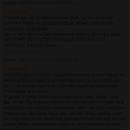
Аноним
21/06/26 Вск 07:01:31
№
1958000
24
>>1957908
Раньше да, чисто пикми контент был, ща масочка уже
слетела, жирок на додиках набран, можно греть более
солидную аудиторию.
Щас у него видосы уже откровенно носят характер в духе
"ДЕЙТИНГ ЭТО ЕСТЕСТВЕННЫЙ ОТБОР И ЭТО
ХОРОШО" и всякое такое.
>>1958024
>>1958062
Аноним
21/06/26 Вск 10:00:13
№
1958015
25
>>1957908
Было бы круто если бы ты действительно привел какую-то
критику\предоставил альтернативу вместо того чтобы изо
всех сил выдавливать из себя максимально шаблонное
сообщение для двача
Я думал в треде психологии поменьше таких будет хотя
бы, но нет. Ты победил братик ты крутой тролл! хз вау гж! в
интернетах да еще и на анонемном сайте так крута написал
сообщение там таких ваше дал там тип блять скобки и вот
это картинка очень такая тип уничижителная как жеж вы тут
крута умеете а скобки это ваше как вишенка на оторте ну
ты понял типа скобка это слой кремовый такой тип и на