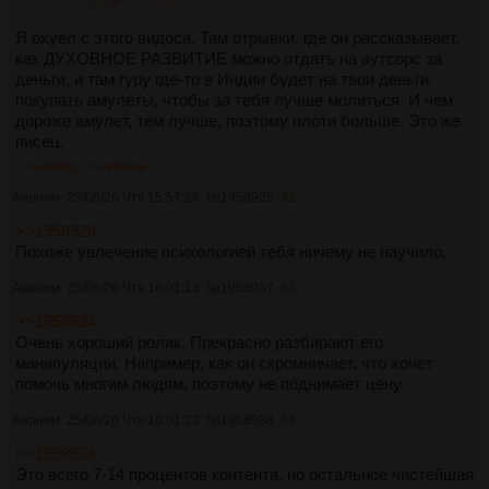
Я охуел с этого видоса. Там отрывки, где он рассказывает,
как ДУХОВНОЕ РАЗВИТИЕ можно отдать на аутсорс за
деньги, и там гуру где-то в Индии будет на твои деньги
покупать амулеты, чтобы за тебя лучше молиться. И чем
дороже амулет, тем лучше, поэтому плоти больше. Это же
писец.
>>1958937
>>1958938
Аноним
25/06/26 Чтв 15:57:26
№
1958935
42
>>1958926
Похоже увлечение психологией тебя ничему не научило.
Аноним
25/06/26 Чтв 16:01:13
№
1958937
43
>>1958934
Очень хороший ролик. Прекрасно разбирают его
манипуляции. Например, как он скромничает, что хочет
помочь многим людям, поэтому не поднимает цену.
Аноним
25/06/26 Чтв 16:01:23
№
1958938
44
>>1958934
Это всего 7-14 процентов контента, но остальное чистейшая