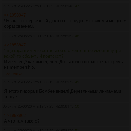
Аноним
25/06/26 Чтв 16:31:39
№
1958948
47
>>1958947
Чувак, это серьезный доктор с солидным стажем и мощным
образованием.
Аноним
25/06/26 Чтв 18:51:18
№
1958962
48
>>1958947
>где гарантии, что остальной его контент не имеет внутри
какой-то ебанутый подтекст?
Имеет, ещё как имеет, лол. Достаточно посмотреть стримы
из membership.
>>1958973
Аноним
25/06/26 Чтв 19:33:19
№
1958972
49
Я этого пидора в Бомбее видел! Деревянными лингамами
торгует.
Аноним
25/06/26 Чтв 19:37:23
№
1958973
50
>>1958962
А что там такого?
Аноним
25/06/26 Чтв 19:42:25
№
1958976
51