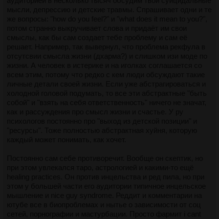
аудиторией в несколько тысяч обсудим твои суицидальные
мысли, депрессию и детские травмы. Спрашивает одни и те
же вопросы: "how do you feel?" и "what does it mean to you?",
потом странно выкручивает слова и придаёт им свои
смыслы, как бы сам создает тебе проблему и сам её
решает. Например, так вывернул, что проблема рекфула в
отсутсвии смысла жизни (дхарма?) и слишком изи моде по
жизни. А человек в истерике и на иголках соглашается со
всем этим, потому что редко с кем люди обсуждают такие
личные детали своей жизни. Если уже абстрагироваться и
холодной головой подумать, то все эти абстрактные "быть
собой" и "взять на себя ответственность" ничего не значат,
как и рассуждения про смысл жизни и счастье. У ру
психологов постоянно про "выход из детской позиции" и
"ресурсы". Тоже полностью абстрактная хуйня, которую
каждый может понимать, как хочет.
Постоянно сам себе противоречит. Вообще он скептик, но
при этом увлекался таро, астрологией и какими-то ещё
healing practices. Он против инцельства и ред пила, но при
этом у большей части его аудитории типичное инцельское
мышление и nice guy syndrome. Реддит и комментарии на
ютубе все в биопроблемах и нытье о зависимости от соц
сетей, порнографии и мастурбации. Просто фармит i cant