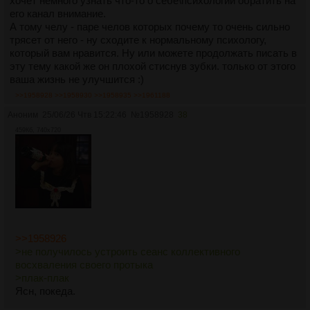
хочет немного узнать что-то о себе\психологии обратить на
его канал внимание.
А тому челу - паре челов которых почему то очень сильно
трясет от него - ну сходите к нормальному психологу,
который вам нравится. Ну или можете продолжать писать в
эту тему какой же он плохой стиснув зубки. только от этого
ваша жизнь не улучшится :)
>>1958928
>>1958930
>>1958935
>>1961188
Аноним
25/06/26 Чтв 15:22:46
№
1958928
38
459Кб, 740x720
>>1958926
>не получилось устроить сеанс коллективного
восхваления своего протыка
>плак-плак
Ясн, покеда.