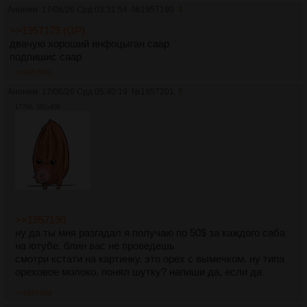
Аноним
17/06/26 Срд 03:31:54
№
1957190
4
>>1957179 (OP)
двачую хороший инфоцыган саар
подпишис саар
>>1957201
Аноним
17/06/26 Срд 05:40:19
№
1957201
5
177Кб, 392x409
>>1957190
ну да ты мня разгадал я получаю по 50$ за каждого саба
на ютубе. блин вас не проведешь
смотри кстати на картинку. это орех с вымечком. ну типа
ореховое молоко. понял шутку? напиши да, если да
>>1957303