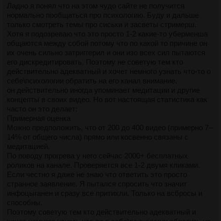
Ладно я понял что на этом чудо сайте не получится
нормально пообщаться про психологию. Буду и дальше
только смотреть темы про сиськи и засветы стримерш.
Хотя я подозреваю что это просто 1-2 какие-то уберменша
общаются между собой потому что по какой то причине он
их очень сильно затриггерил и они изо всех сил пытаются
его дискредитировать. Поэтому не советую тем кто
действительно адекватный и хочет немного узнать что-то о
себе\психологии обратить на его канал внимание.
он действительно иногда упоминает медитации и другие
концепты в своих видео. Но вот настоящая статистика как
часто он это делает:
Примерная оценка
Можно предположить, что от 200 до 400 видео (примерно 7–
14% от общего числа) прямо или косвенно связаны с
медитацией.
По поводу прогрева у него сейчас 2000+ бесплатных
роликов на канале. Проверяется все 1-2 двумя кликами.
Если честно я даже не знаю что ответить это просто
странное заявление. Я пытался спросить что значит
инфоцыганен и сразу все притихли. Только на всбросы и
способны.
Поэтому советую тем кто действительно адекватный и