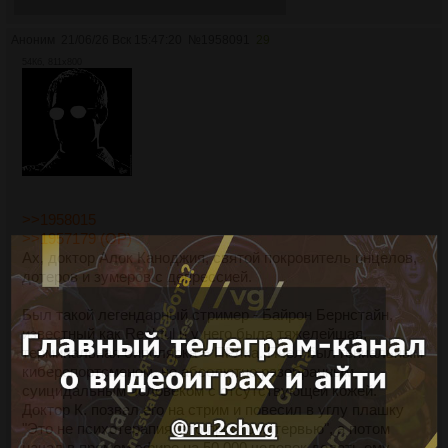
Там все по позиционированию понятно.
Аноним
21/06/26 Вск 15:47:20
№
1958091
29
54Кб, 811x800
>>1958015
>>1957179 (OP)
Ах, доктор Алок Каноджия, святой покровитель инцелов,
дотеров и зумеров с депрессией.
Был такой легендарный стример - Байрон Бернстайн,
известный как Reckful и у него была тяжелейшая,
терминальная биполярка + ПРЛка. Пчел был гениальным
киберспортсменом, но абсолютно разобранным,
суицидальным человеком с отсутствующей кожей.
Доктор К. позвал его на стрим и повесил в углу плашку
"Это не психотерапия, это просто интервью", а потом
начал в прямом эфире на 50 000 человек делать ему...