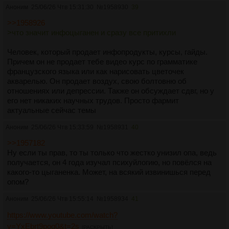
Аноним
25/06/26 Чтв 15:31:30
№
1958930
39
>>1958926
>что значит инфоцыганен и сразу все притихли
Человек, который продает инфопродукты, курсы, гайды.
Причем он не продает тебе видео курс по грамматике
французского языка или как нарисовать цветочек
акварелью. Он продает воздух, свою болтовню об
отношениях или депрессии. Также он обсуждает сдвг, но у
его нет никаких научных трудов. Просто фармит
актуальные сейчас темы
Аноним
25/06/26 Чтв 15:33:59
№
1958931
40
>>1957182
Ну если ты прав, то ты только что жестко унизил опа, ведь
получается, он 4 года изучал психуйлогию, но повёлся на
какого-то цыганенка. Может, на всякий извинишься перед
опом?
Аноним
25/06/26 Чтв 15:55:14
№
1958934
41
https://www.youtube.com/watch?
v=YxEbrt9pog0&t=2s
[РАСКРЫТЬ]