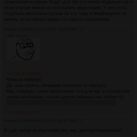
психология и сейчас будет для тех кто хочет отдельно как в
этом случае можно использовать медитацию. У него есть
отдельно несколько уроков на эту тему в мембершипе по
моему, но основные видео это просто психология.
Аноним
20/06/26 Суб 21:18:50
№
1957908
22
185Кб, 770x513
>>1957179 (OP)
Ммм он геймер))
Да, наш парень,
кандидат
психиатр от народа))
Мы, геймеры, такие необычные, что для нас и психиатрия
нужна особенная, только другие геймеры нас поймут)))
Видимо на такую ЦА ориентирован данный контент.
>>1958000
>>1958015
Аноним
21/06/26 Вск 02:25:36
№
1957986
23
В сдвг треде он был известен, как "доктор Коричневый"