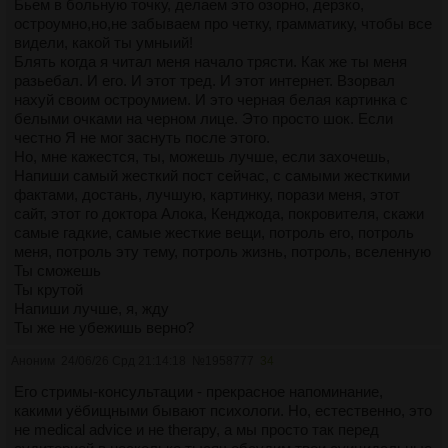
Бьем в больную точку, делаем это озорно, дерзко,
остроумно,но,не забываем про четку, грамматику, чтобы все
видели, какой ты умныий!
Блять когда я читал меня начало трясти. Как же ты меня
разьебал. И его. И этот тред. И этот интернет. Взорвал
нахуй своим остроумием. И это черная белая картинка с
белыми очками на черном лице. Это просто шок. Если
честно Я не мог заснуть после этого.
Но, мне кажестся, ты, можешь лучше, если захочешь,
Напиши самый жесткий пост сейчас, с самыми жесткими
фактами, достань, лучшую, картинку, порази меня, этот
сайт, этот го доктора Алока, Кенджода, покровителя, скажи
самые гадкие, самые жесткие вещи, потроль его, потроль
меня, потроль эту тему, потроль жизнь, потроль, вселенную
Ты сможешь
Ты крутой
Напиши лучше, я, жду
Ты же не убежишь верно?
Аноним
24/06/26 Срд 21:14:18
№
1958777
34
Его стримы-консультации - прекрасное напоминание,
какими уёбищными бывают психологи. Но, естественно, это
не medical advice и не therapy, а мы просто так перед