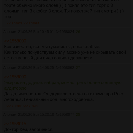
торте обычно много слоев ) ) ) понял это тип торт с 3
слоями. тип 3 скобки 3 слоя. Ты понял же? тип смотри ) ) )
торт
>>1958077
>>1958091
Аноним
21/06/26 Вск 10:45:01
№
1958024
26
>>1958000
Как известно, все мы гуманисты, пока слабые.
Как только почувствуем силу, можно уже не скрывать свой
естественный для вида социал-дарвинизм.
Аноним
21/06/26 Вск 14:08:25
№
1958062
27
>>1958000
>жирок на додиках набран, можно греть более солидную
аудиторию.
Да-да, именно так. Он додиков отсеял на стриме про Puer
Aeternus. Гениальный ход, многоходовочка.
>>1958908
>>1959435
Аноним
21/06/26 Вск 15:23:18
№
1958077
28
>>1958015
Доктор Кей, залогинься.