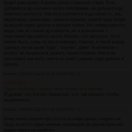
будет вам нужен. Короче, очень странный стрим. Я не
добирался до коучинга на его платформе, но добрался до
платного контента. Там он углубляется в духовность, эго,
медитации, срамскары, клишна-хуишна, закрой одну нозрю
выдыхай через другую и прочую хуйню. Но справдливости
ради, там не только духовность, но и психология +
оъяснения про работу мозга. Жалею, что заплатил. Хотя,
может быть, кому-то это и помогает. Короче, я такой вывод
сделал: ни на каких "гуру", "коучев", даже "психиатров с
ютуба" не полагаться, думать своей головой. Никто не
расскажет, как жить, никто не знает, самому надо думать и
делать.
Аноним
17/06/26 Срд 16:55:50
№
1957326
11
>>1957315
>дроч на рведу, травки, типы личности и прочее
Я думаю, что это его "фишечка", утп, так сказать, чтобы
выделиться.
Аноним
17/06/26 Срд 18:27:00
№
1957337
12
Вижу много пишите про то что он инфа цыган, спорить не
буду если это ваше мнение, впринципе за просмотром его
видео такого не заметил.