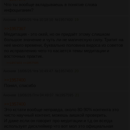
Что ты вообще вкладываешь в понятие слова
инфоцыганин?
Аноним
18/06/26 Чтв 10:18:10
№
1957400
19
>>1957367
Медитация - это окей, но он придаёт этому слишком
большое значение и чуть ли не магическую силу. Тратит на
неё много времени, буквально половина видоса из советов
по исправлению чего-то касается темы медитации и
восточных практик.
>>1957403
>>1957595
Аноним
18/06/26 Чтв 10:49:47
№
1957403
20
>>1957400
Понял, спасибо
Аноним
19/06/26 Птн 04:49:07
№
1957595
21
>>1957400
Это кстати вообще неправда, около 80-90% контента это
чисто научный контент, можешь аишкой проверить.
И даже если он говорит про медитации и т.д он всегда
использует дисклеймер что вот мол это официальная