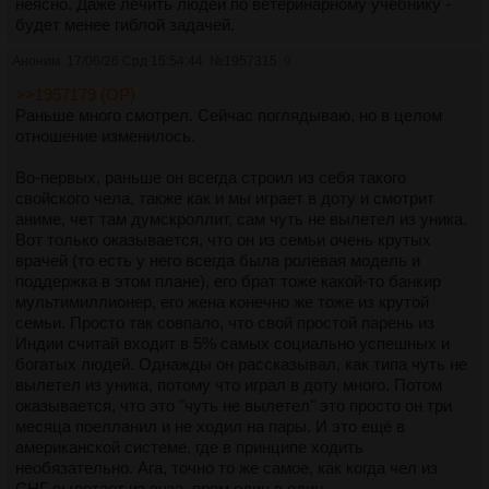
неясно. Даже лечить людей по ветеринарному учебнику -
будет менее гиблой задачей.
Аноним
17/06/26 Срд 15:54:44
№
1957315
9
>>1957179 (OP)
Раньше много смотрел. Сейчас поглядываю, но в целом
отношение изменилось.
Во-первых, раньше он всегда строил из себя такого
свойского чела, также как и мы играет в доту и смотрит
аниме, чет там думскроллит, сам чуть не вылетел из уника.
Вот только оказывается, что он из семьи очень крутых
врачей (то есть у него всегда была ролевая модель и
поддержка в этом плане), его брат тоже какой-то банкир
мультимиллионер, его жена конечно же тоже из крутой
семьи. Просто так совпало, что свой простой парень из
Индии считай входит в 5% самых социально успешных и
богатых людей. Однажды он рассказывал, как типа чуть не
вылетел из уника, потому что играл в доту много. Потом
оказывается, что это "чуть не вылетел" это просто он три
месяца поелланил и не ходил на пары. И это ещё в
американской системе, где в принципе ходить
необязательно. Ага, точно то же самое, как когда чел из
СНГ вылетает из вуза, прям один в один.