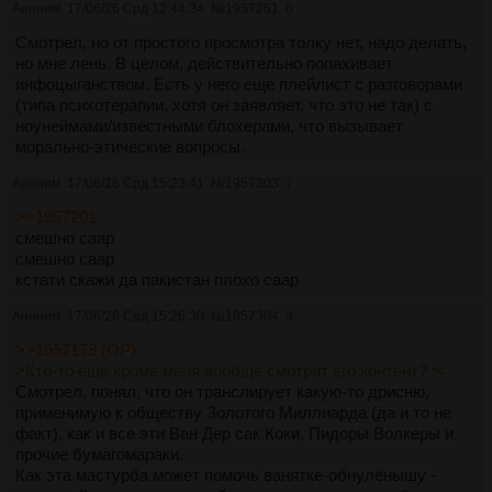
Аноним
17/06/26 Срд 12:44:34
№
1957251
6
Смотрел, но от простого просмотра толку нет, надо делать,
но мне лень. В целом, действительно попахивает
инфоцыганством. Есть у него еще плейлист с разговорами
(типа психотерапии, хотя он заявляет, что это не так) с
ноунеймами/известными блохерами, что вызывает
морально-этические вопросы.
Аноним
17/06/26 Срд 15:23:41
№
1957303
7
>>1957201
смешно саар
смешно саар
кстати скажи да пакистан плохо саар
Аноним
17/06/26 Срд 15:26:30
№
1957304
8
>>1957179 (OP)
>Кто-то еще кроме меня вообще смотрит его контент? :<
Смотрел, понял, что он транслирует какую-то дрисню,
применимую к обществу Золотого Миллиарда (да и то не
факт), как и все эти Ван Дер сак Коки, Пидоры Волкеры и
прочие бумагомараки.
Как эта мастурба может помочь ванятке-обнулёнышу -