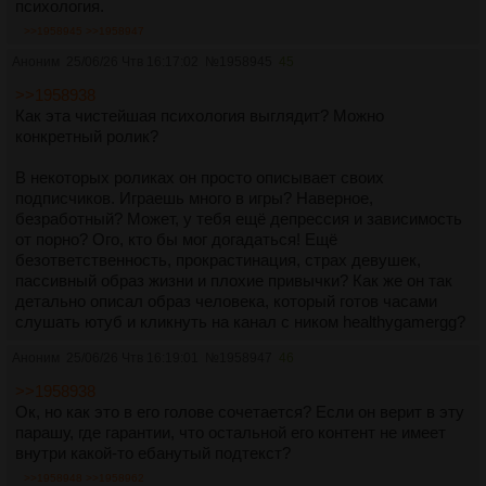
психология.
>>1958945
>>1958947
Аноним
25/06/26 Чтв 16:17:02
№
1958945
45
>>1958938
Как эта чистейшая психология выглядит? Можно
конкретный ролик?
В некоторых роликах он просто описывает своих
подписчиков. Играешь много в игры? Наверное,
безработный? Может, у тебя ещё депрессия и зависимость
от порно? Ого, кто бы мог догадаться! Ещё
безответственность, прокрастинация, страх девушек,
пассивный образ жизни и плохие привычки? Как же он так
детально описал образ человека, который готов часами
слушать ютуб и кликнуть на канал с ником healthygamergg?
Аноним
25/06/26 Чтв 16:19:01
№
1958947
46
>>1958938
Ок, но как это в его голове сочетается? Если он верит в эту
парашу, где гарантии, что остальной его контент не имеет
внутри какой-то ебанутый подтекст?
>>1958948
>>1958962