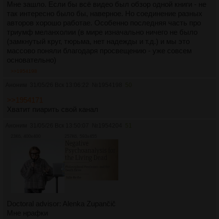
Мне зашло. Если бы всё видео был обзор одной книги - не
так интересно было бы, наверное. Но соединение разных
авторов хорошо работае. Особенно последняя часть про
триумф меланхолии (в мире изначально ничего не было
(замкнутый круг, тюрьма, нет надежды и т.д.) и мы это
массово поняли благодаря просвещению - уже совсем
основательно)
>>1954198
Аноним
31/05/26 Вск 13:06:22
№
1954198
50
>>1954171
Хватит пиарить свой канал
Аноним
31/05/26 Вск 13:50:07
№
1954204
51
23Кб, 400x400
257Кб, 593x455
Doctoral advisor: Alenka Zupančič
Мне нрафки