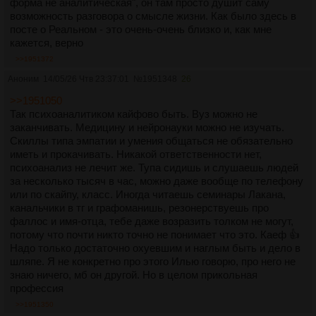
форма не аналитическая", он там просто душит саму
возможность разговора о смысле жизни. Как было здесь в
посте о Реальном - это очень-очень близко и, как мне
кажется, верно
>>1951372
Аноним
14/05/26 Чтв 23:37:01
№
1951348
26
>>1951050
Так психоаналитиком кайфово быть. Вуз можно не
заканчивать. Медицину и нейронауки можно не изучать.
Скиллы типа эмпатии и умения общаться не обязательно
иметь и прокачивать. Никакой ответственности нет,
психоанализ не лечит же. Тупа сидишь и слушаешь людей
за несколько тысяч в час, можно даже вообще по телефону
или по скайпу, класс. Иногда читаешь семинары Лакана,
канальчики в тг и графоманишь, резонерствуешь про
фаллос и имя-отца, тебе даже возразить толком не могут,
потому что почти никто точно не понимает что это. Каеф 👍
Надо только достаточно охуевшим и наглым быть и дело в
шляпе. Я не конкретно про этого Илью говорю, про него не
знаю ничего, мб он другой. Но в целом прикольная
профессия
>>1951350