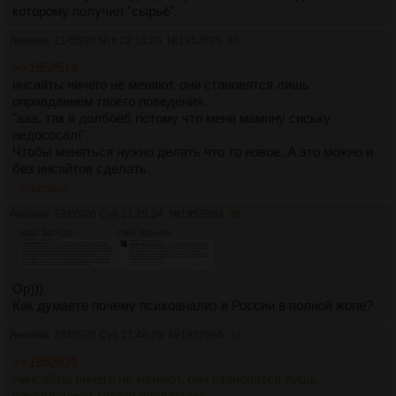
которому получил "сырьё".
Аноним
21/05/26 Чтв 22:16:20
№
1952625
35
>>1952514
инсайты ничего не меняют. они становятся лишь
оправданием твоего поведения.
"ааа, так я долбоёб потому что меня мамину сиську
недососал!".
Чтобы меняться нужно делать что то новое. А это можно и
без инсайтов сделать.
>>1952966
Аноним
23/05/26 Суб 21:29:24
№
1952963
36
68Кб, 847x261
75Кб, 955x305
Ор)))
Как думаете почему психоанализ в России в полной жопе?
Аноним
23/05/26 Суб 21:46:29
№
1952966
37
>>1952625
>инсайты ничего не меняют. они становятся лишь
оправданием твоего поведения.