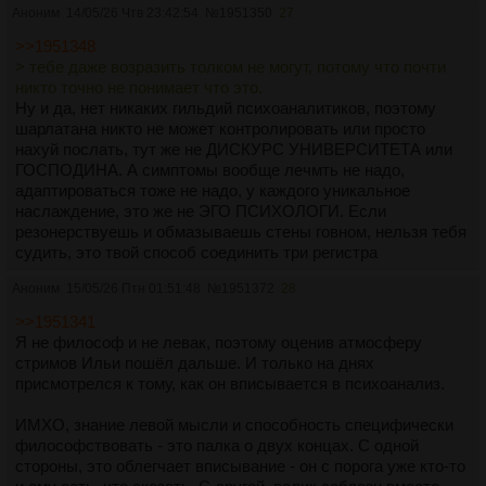
Аноним
14/05/26 Чтв 23:42:54
№
1951350
27
>>1951348
> тебе даже возразить толком не могут, потому что почти
никто точно не понимает что это.
Ну и да, нет никаких гильдий психоаналитиков, поэтому
шарлатана никто не может контролировать или просто
нахуй послать, тут же не ДИСКУРС УНИВЕРСИТЕТА или
ГОСПОДИНА. А симптомы вообще лечмть не надо,
адаптироваться тоже не надо, у каждого уникальное
наслаждение, это же не ЭГО ПСИХОЛОГИ. Если
резонерствуешь и обмазываешь стены говном, нельзя тебя
судить, это твой способ соединить три регистра
Аноним
15/05/26 Птн 01:51:48
№
1951372
28
>>1951341
Я не философ и не левак, поэтому оценив атмосферу
стримов Ильи пошёл дальше. И только на днях
присмотрелся к тому, как он вписывается в психоанализ.
ИМХО, знание левой мысли и способность специфически
философствовать - это палка о двух концах. С одной
стороны, это облегчает вписывание - он с порога уже кто-то