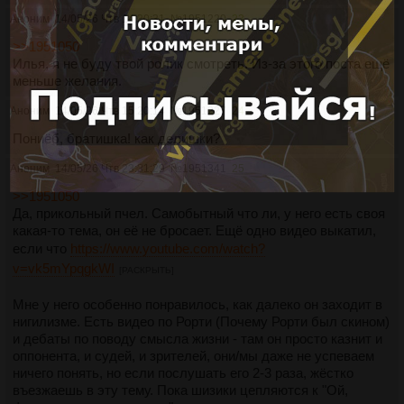
Аноним
14/05/26 Чтв 14:30:31
№
1951220
23
>>1951050
Илья, я не буду твой ролик смотреть. Из-за этого поста ещё
меньше желания.
Аноним
14/05/26 Чтв 15:20:14
№
1951227
24
Пониёб, братишка! как делишки?
Аноним
14/05/26 Чтв 23:31:29
№
1951341
25
>>1951050
Да, прикольный пчел. Самобытный что ли, у него есть своя
какая-то тема, он её не бросает. Ещё одно видео выкатил,
если что
https://www.youtube.com/watch?
v=vk5mYpqgkWI
[РАСКРЫТЬ]
Мне у него особенно понравилось, как далеко он заходит в
нигилизме. Есть видео по Рорти (Почему Рорти был скином)
и дебаты по поводу смысла жизни - там он просто казнит и
оппонента, и судей, и зрителей, они/мы даже не успеваем
ничего понять, но если послушать его 2-3 раза, жёстко
въезжаешь в эту тему. Пока шизики цепляются к "Ой,