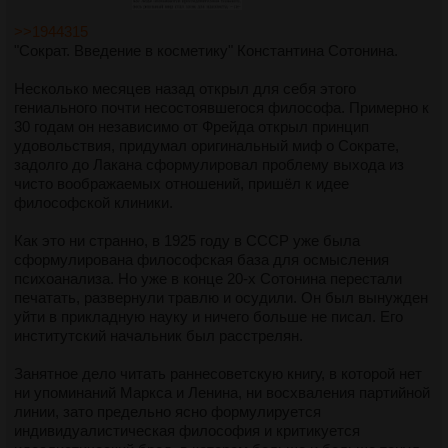
>>1944315
"Сократ. Введение в косметику" Константина Сотонина.
Несколько месяцев назад открыл для себя этого
гениального почти несостоявшегося философа. Примерно к
30 годам он независимо от Фрейда открыл принцип
удовольствия, придумал оригинальный миф о Сократе,
задолго до Лакана сформулировал проблему выхода из
чисто воображаемых отношений, пришёл к идее
философской клиники.
Как это ни странно, в 1925 году в СССР уже была
сформулирована философская база для осмысления
психоанализа. Но уже в конце 20-х Сотонина перестали
печатать, развернули травлю и осудили. Он был вынужден
уйти в прикладную науку и ничего больше не писал. Его
институтский начальник был расстрелян.
Занятное дело читать раннесоветскую книгу, в которой нет
ни упоминаний Маркса и Ленина, ни восхваления партийной
линии, зато предельно ясно формулируется
индивидуалистическая философия и критикуется