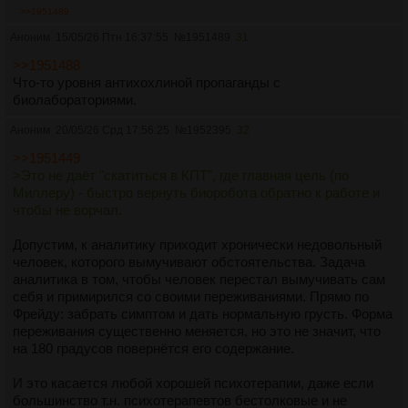
>>1951489
Аноним
15/05/26 Птн 16:37:55
№
1951489
31
>>1951488
Что-то уровня антихохлиной пропаганды с
биолабораториями.
Аноним
20/05/26 Срд 17:56:25
№
1952395
32
>>1951449
>Это не даёт "скатиться в КПТ", где главная цель (по
Миллеру) - быстро вернуть биоробота обратно к работе и
чтобы не ворчал.
Допустим, к аналитику приходит хронически недовольный
человек, которого вымучивают обстоятельства. Задача
аналитика в том, чтобы человек перестал вымучивать сам
себя и примирился со своими переживаниями. Прямо по
Фрейду: забрать симптом и дать нормальную грусть. Форма
переживания существенно меняется, но это не значит, что
на 180 градусов повернётся его содержание.
И это касается любой хорошей психотерапии, даже если
большинство т.н. психотерапевтов бестолковые и не