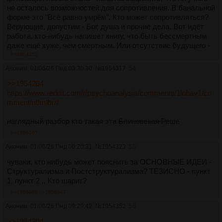
не осталось возможностей для сопротивления. В банальной
форме это "Всё равно умрём". Кто может сопротивляться?
Верующие, допустим - Бог, душа и прочие дела. Вот идёт
работа, кто-нибудь напишет книгу, что быть бессмертным
даже ещё хуже, чем смертным. Или отсутствие будущего -
результат застревания на конкретном этапе общественного
>>1954352
развития: если коммунисты покажут, что все беды от
Аноним
01/06/26 Пнд 03:30:30
№
1954317
54
нежелания буржуа отдавать власть и дать обществу пойти
дальше, то надо написать книгу, что и коммунизм тоже
>>1954204
никого не спасёт, потому что всё равно смысла нет все
https://www.reddit.com/r/psychoanalysis/comments/1lobav1/co
умрём
mment/n0mlbrr/
Но другого выхода у психоанализа и нет, потому что если
ослабить Эго и перестать возиться с "личными
наглядный разбор кто такая эта
Блиновская
Реше
страстишками", то и психоанализ уйдёт за ненадобностью.
>>1955267
Только на абсолютной уникальности, бесценности и
Аноним
01/06/26 Пнд 06:20:31
№
1954323
55
бесконечности каждого "внутреннего человека" всё и
держится, а этот внутренний человек обречён - ему не
чуваки, кто нибудь может пояснить за ОСНОВНЫЕ ИДЕИ -
поможет ни Бог, ни Будущее, ничего. Эго имеет важный
Структурализма и Постструктурализма? ТЕЗИСНО - пункт
временной характер: меняясь, мы не замечаем этого - это
1, пункт 2 .. Кто шарит?
уже катастрофа для вот этого кричащего внутри существа,
>>1955095
>>1959347
нежелающего уходить
Аноним
01/06/26 Пнд 09:29:42
№
1954352
56
>>1954304