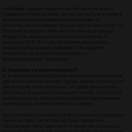
Некоторые трудные пациенты могли ходить на анализ
годами без особых успехов. Иногда они пытались вовлечь
аналитиков в особые зависимые отношения, но
классический психоанализ предписывал уклоняться от них.
Изучение регрессии к зависимости начал ещё Шандор
Ференци, но смешанные успехи вызвали критику и
недоверие. В 50-70-е годы британские аналитики т.н.
средней группы (Балинт, Винникотт, Хан и другие)
обосновали, как и зачем нужно работать с
регрессировавшими пациентами.
Q: Возможен ли анализ психозов?
A: Классический подход считал психотиков непригодными
для аналитического лечения. Однако Хайман Спотниц и его
американские коллеги показали, что даже шизофреники
доступны для анализа. Они развили технику т.н. объектно-
ориентированных вопросов и уделяли большое внимание
контрпереносу, особенно влечения к смерти.
Под влиянием психоанализа неортодоксальные психиатры,
такие как Томас Сас и Рональд Лэйнг, радикально
пересмотрели представление о психозах как о реальных
болезнях. Оригинальная теория психоза была предложена