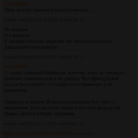
>>1946608
Лень на этот траленк унылый отвечать.
Аноним
06/05/26 Срд 20:10:58
№
1949725
16
Ты машина
И я машина
У лингвистических моделей нет бессознательного
Закрывайте психоанализ
Аноним
06/05/26 Срд 21:06:37
№
1949732
17
>>1945069
О существовании Фрейда он, конечно, знал, но никакого
влияния психоанализа я не увидел. Вот французской
мысли было много - это видно и по терминам, и по
фамилиям.
Тащемта, в начале 20 века психоанализ был чем-то
окраинным. Больше всего знали и изучали французов -
Шарко, Дюбуа и Жане, например.
Аноним
09/05/26 Суб 12:22:00
№
1950153
18
https://youtu.be/AEWc3wSWyOM
[РАСКРЫТЬ]