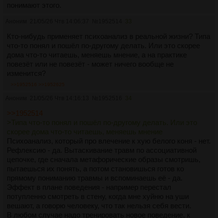
понимают этого.
Аноним
21/05/26 Чтв 14:06:37
№
1952514
33
Кто-нибудь применяет психоанализ в реальной жизни? Типа
что-то понял и пошёл по-другому делать. Или это скорее
дома что-то читаешь, меняешь мнение, а на практике
повезёт или не повезёт - может ничего вообще не
изменится?
>>1952516
>>1952625
Аноним
21/05/26 Чтв 14:16:13
№
1952516
34
>>1952514
>Типа что-то понял и пошёл по-другому делать. Или это
скорее дома что-то читаешь, меняешь мнение
Психоанализ, который про влечение к хую белого коня - нет.
Рефлексию - да. Вытаскивание травм по ассоциативной
цепочке, где сначала метафорические образы смотришь,
пытаешься их понять, а потом становишься готов ко
прямому пониманию травмы и вспоминаешь её - да.
Эффект в плане поведения - например перестал
потупленно смотреть в стену, когда мне хуйню на уши
вешают, а говорю человеку, что так нельзя себя вести.
В любом случае надо тренировать новое поведение, к