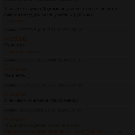
Я знаю что нужно Другому но у меня этого точно нет и
никогда не будет. Какая у меня структура?
>>1953409
Аноним
26/05/26 Втр 19:17:31
№
1953409
46
>>1953141
Одинокая
>>1953518
>>1954123
Аноним
27/05/26 Срд 16:08:08
№
1953518
47
>>1953409
так и есть ;(
Аноним
30/05/26 Суб 21:52:20
№
1954123
48
>>1953409
А на каком основании такой вывод?
Аноним
31/05/26 Вск 10:31:08
№
1954171
49
>>1951372
>Ещё одно видео выкатил, если что
https://www.youtube.com/watch?v=vk5mYpqgkWI
[РАСКРЫТЬ]