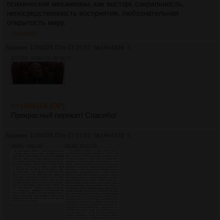
психические механизмы, как восторг, сакральность,
непосредственность восприятия, любознательная
открытость миру.
>>1944581
Аноним
17/04/26 Птн 13:16:57
№
1944499
4
25712Кб, 1728x720, 00:00:27
>>1944164 (OP)
Прекрасный перекат! Спасибо!
Аноним
17/04/26 Птн 17:57:52
№
1944578
5
188Кб, 745x741
211Кб, 552x770