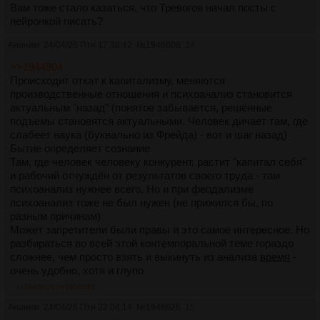
Вам тоже стало казаться, что Тревогов начал посты с
нейронкой писать?
Аноним
24/04/26 Птн 17:38:42
№
1946608
14
>>1944904
Происходит откат к капитализму, меняются
производственные отношения и психоанализ становится
актуальным "назад" (понятое забывается, решённые
подъемы становятся актуальными. Человек дичает там, где
слабеет наука (буквально из Фрейда) - вот и шаг назад)
Бытие определяет сознание
Там, где человек человеку конкурент, растит "капитал себя"
и рабочий отчуждён от результатов своего труда - там
психоанализ нужнее всего. Но и при феодализме
психоанализ тоже не был нужен (не прижился бы, по
разным причинам)
Может запретители были правы и это самое интересное. Но
разбираться во всей этой контемпоральной теме гораздо
сложнее, чем просто взять и выкинуть из анализа
время
-
очень удобно, хотя и глупо
>>1946626
>>1950563
Аноним
24/04/26 Птн 22:04:14
№
1946626
15