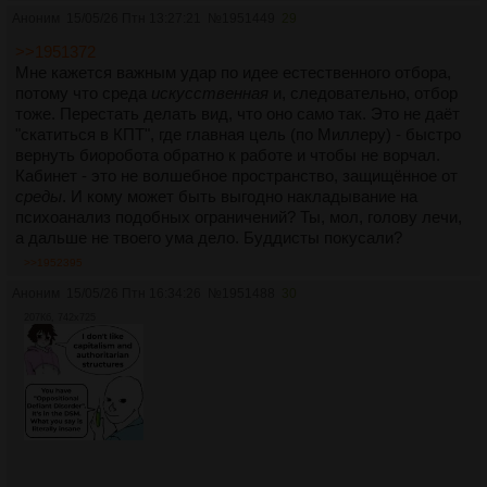
не издержка советского строя, а выдуманная болезнь в
Аноним
15/05/26 Птн 13:27:21
№
1951449
29
условиях погрома психиатрии.
>>1951372
Мне кажется важным удар по идее естественного отбора,
Во-вторых, здесь нет простой причинно-следственной
потому что среда
искусственная
и, следовательно, отбор
связи. В разное время люди по-разному переживали, и мода
тоже. Перестать делать вид, что оно само так. Это не даёт
на переживания менялась задолго до капитализма. В конце
"скатиться в КПТ", где главная цель (по Миллеру) - быстро
19 века истерички падали в обморок и страдали от
вернуть биоробота обратно к работе и чтобы не ворчал.
параличей, а современные истерички мучаются РСП.
Кабинет - это не волшебное пространство, защищённое от
среды
. И кому может быть выгодно накладывание на
В-третьих, не ясно, почему медикализация депрессии - это
психоанализ подобных ограничений? Ты, мол, голову лечи,
именно избегание социальной ответственности. Мне
а дальше не твоего ума дело. Буддисты покусали?
кажется, это в первую очередь избегание личной
ответственности, вопрос нарциссического манямирка и
>>1952395
нежелания сталкивать его с реальностью. Люди буквально
Аноним
15/05/26 Птн 16:34:26
№
1951488
30
изнежились, вываливая наружу тонны показного страдания,
207Кб, 742x725
которое при других обстоятельствах не стоило и ломанного
гроша.
Леваки любят монокаузальный детерминизм чтобы
выступать с обличающих позиций, опираясь на
выдуманные сущности вроде капитализма. Психоаналитика
такое не красит. В его кабинете нет никакого капитализма,
есть только методологический индивидуализм.