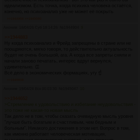
идеализмом. Есть точка, когда психика человека остаётся,
конечно, но психоанализ уже не может её покрыть
>>1944904
>>1945060
Аноним
18/04/26 Суб 18:14:26
№
1944904
9
>>1944883
Ну когда психоанализ и Фрейд запрещены в стране или не
поощряются, мягко говоря, то действительно актуальность
будет не очень большой, ага. А когда все запреты сняли и
начали заново печатать, интерес вдруг вернулся,
удивительно. 👏
Всё дело в экономических формациях, угу ☝️
>>1946608
Аноним
19/04/26 Вск 00:03:30
№
1945047
10
>>1944652
>Стремление к удовольствию и избегание неудовольствия -
это тоже не какая-то новая мысль
Так дело не в том, чтобы сказать очевидную мысль уровня
"лучше быть богатым и счастливым, чем бедным и
больным". Никакого достижения в этом нет. Вопрос в том,
как именно работает человеческая мотивация,
выделяющая психическую энергию, и как принцип