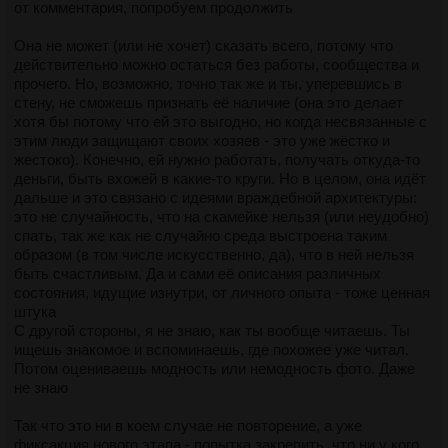
от комментария, попробуем продолжить
Она не может (или не хочет) сказать всего, потому что
действительно можно остаться без работы, сообщества и
прочего. Но, возможно, точно так же и ты, уперевшись в
стену, не сможешь признать её наличие (она это делает
хотя бы потому что ей это выгодно, но когда несвязанные с
этим люди защищают своих хозяев - это уже жёстко и
жестоко). Конечно, ей нужно работать, получать откуда-то
деньги, быть вхожей в какие-то круги. Но в целом, она идёт
дальше и это связано с идеями враждебной архитектуры:
это не случайность, что на скамейке нельзя (или неудобно)
спать, так же как не случайно среда выстроена таким
образом (в том числе искусственно, да), что в ней нельзя
быть счастливым. Да и сами её описания различных
состояния, идущие изнутри, от личного опыта - тоже ценная
штука
С другой стороны, я не знаю, как ты вообще читаешь. Ты
ищешь знакомое и вспоминаешь, где похожее уже читал.
Потом оцениваешь модность или немодность фото. Даже
не знаю
Так что это ни в коем случае не повторение, а уже
фиксакция нового этапа - попытка закрепить, что ни у кого