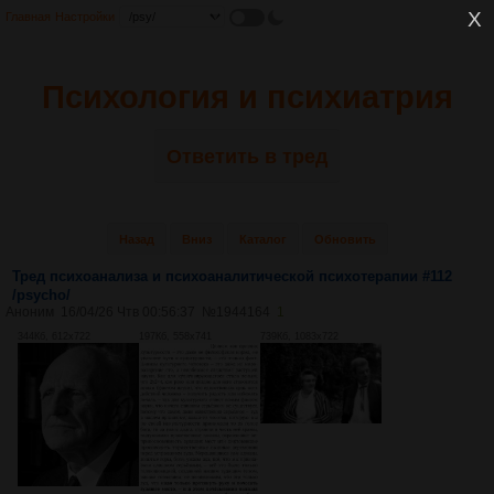
Главная
Настройки
Психология и психиатрия
Ответить в тред
Назад
Вниз
Каталог
Обновить
Тред психоанализа и психоаналитической психотерапии #112
/psycho/
Аноним
16/04/26 Чтв 00:56:37
№
1944164
1
344Кб, 612x722
197Кб, 558x741
739Кб, 1083x722