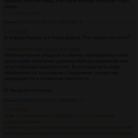
идеалистический бред, в котором больше и больше тонул
совок.
>>1944652
>>1944883
Аноним
17/04/26 Птн 18:14:35
№
1944581
6
>>1944322
В огороде бузина, а в Киеве дядька. Что сказать-то хотел?
>любознательная открытость миру
Любознательная открытость крепнет и развивается лишь
при условии получения удовольствий при умеренном или
отсутствующем недовольстве. Если открытость миру
оборачивается тотальными страданиями, вскоре она
превращается в печальную закрытость.
И так далее по списку.
Аноним
17/04/26 Птн 22:23:36
№
1944652
7
>>1944578
>Как это ни странно, в 1925 году в СССР уже была
сформулирована
>Занятное дело читать раннесоветскую книгу, в которой нет
ни упоминаний Маркса и Ленина, ни восхваления партийной