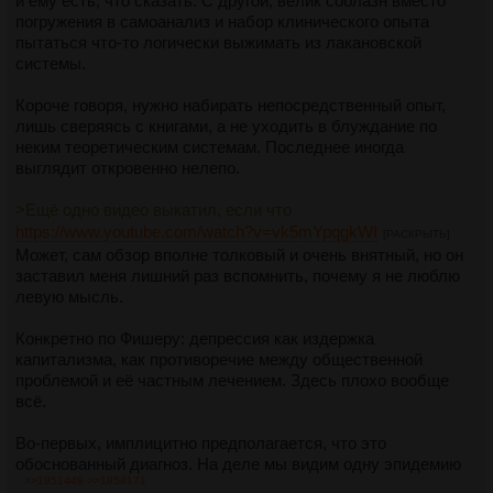
и ему есть, что сказать. С другой, велик соблазн вместо
погружения в самоанализ и набор клинического опыта
пытаться что-то логически выжимать из лакановской
системы.
Короче говоря, нужно набирать непосредственный опыт,
лишь сверяясь с книгами, а не уходить в блуждание по
неким теоретическим системам. Последнее иногда
выглядит откровенно нелепо.
>Ещё одно видео выкатил, если что
https://www.youtube.com/watch?v=vk5mYpqgkWI
[РАСКРЫТЬ]
Может, сам обзор вполне толковый и очень внятный, но он
заставил меня лишний раз вспомнить, почему я не люблю
левую мысль.
Конкретно по Фишеру: депрессия как издержка
капитализма, как противоречие между общественной
проблемой и её частным лечением. Здесь плохо вообще
всё.
Во-первых, имплицитно предполагается, что это
обоснованный диагноз. На деле мы видим одну эпидемию
>>1951449
>>1954171
гипердиагностики за другой. Вялотекущая шизофрения - это