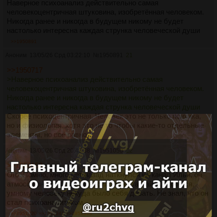
Наверное психоанализ действительно самая
человекоцентричная штуковина, изобретённая человеком.
Никогда ранее и никогда в будущем никому не будет
настолько интересна каждая струнка человеческой души
>>1950891
Аноним
13/05/26 Срд 03:22:10
№
1950891
21
>>1950717
>Наверное психоанализ действительно самая
человекоцентричная штуковина, изобретённая человеком.
Никогда ранее и никогда в будущем никому не будет
настолько интересна каждая струнка человеческой души
Скорее психоцентричная. Человек это не только психика,
но и физиология, хотя это не то чтобы какие-то отдельные
элементы, но всё равно
Аноним
13/05/26 Срд 20:43:38
№
1951050
22
>>1950153
Ого. Помню, много лет назад наткнулся на канал Ильи, он
атмосферно бухал и разносил Роберта Райта. Кажется,
умному человеку некуда было себя девать. Не знал, что он
стал психоаналитиком.
>>1951220
>>1951341
>>1951348