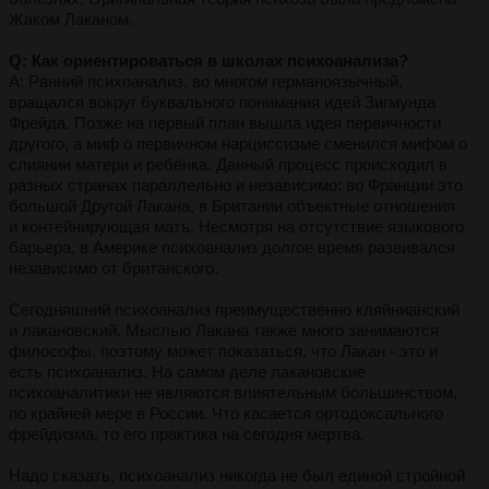
Жаком Лаканом.
Q: Как ориентироваться в школах психоанализа?
A: Ранний психоанализ, во многом германоязычный,
вращался вокруг буквального понимания идей Зигмунда
Фрейда. Позже на первый план вышла идея первичности
другого, а миф о первичном нарциссизме сменился мифом о
слиянии матери и ребёнка. Данный процесс происходил в
разных странах параллельно и независимо: во Франции это
большой Другой Лакана, в Британии объектные отношения
и контейнирующая мать. Несмотря на отсутствие языкового
барьера, в Америке психоанализ долгое время развивался
независимо от британского.
Сегодняшний психоанализ преимущественно кляйнианский
и лакановский. Мыслью Лакана также много занимаются
философы, поэтому может показаться, что Лакан - это и
есть психоанализ. На самом деле лакановские
психоаналитики не являются влиятельным большинством,
по крайней мере в России. Что касается ортодоксального
фрейдизма, то его практика на сегодня мертва.
Надо сказать, психоанализ никогда не был единой стройной