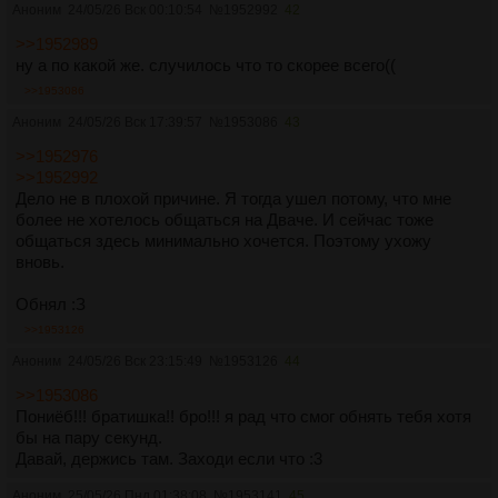
Аноним
24/05/26 Вск 00:10:54
№
1952992
42
>>1952989
ну а по какой же. случилось что то скорее всего((
>>1953086
Аноним
24/05/26 Вск 17:39:57
№
1953086
43
>>1952976
>>1952992
Дело не в плохой причине. Я тогда ушел потому, что мне
более не хотелось общаться на Дваче. И сейчас тоже
общаться здесь минимально хочется. Поэтому ухожу
вновь.
Обнял :З
>>1953126
Аноним
24/05/26 Вск 23:15:49
№
1953126
44
>>1953086
Пониёб!!! братишка!! бро!!! я рад что смог обнять тебя хотя
бы на пару секунд.
Давай, держись там. Заходи если что :3
Аноним
25/05/26 Пнд 01:38:08
№
1953141
45