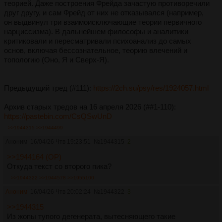
теорией. Даже построения Фрейда зачастую противоречили
друг другу, и сам Фрейд от них не отказывался (например,
он выдвинул три взаимоисключающие теории первичного
нарциссизма). В дальнейшем философы и аналитики
критиковали и пересматривали психоанализ до самых
основ, включая бессознательное, теорию влечений и
топологию (Оно, Я и Сверх-Я).
Предыдущий тред (#111):
https://2ch.su/psy/res/1924057.html
Архив старых тредов на 16 апреля 2026 (##1-110):
https://pastebin.com/CsQSwUnD
>>1944315
>>1944499
Аноним
16/04/26 Чтв 19:23:51
№
1944315
2
>>1944164 (OP)
Откуда текст со второго пика?
>>1944322
>>1944578
>>1955100
Аноним
16/04/26 Чтв 20:02:24
№
1944322
3
>>1944315
Из жопы тупого дегенерата, вытесняющего такие