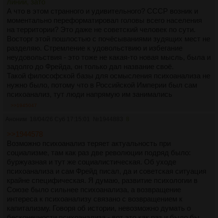
линии, зато
А что в этом странного и удивительного? СССР возник и
моментально переформатировал головы всего населения
на территории? Это даже не советский человек по сути.
Восторг этой пошлостью с почёсываниями зудящих мест не
разделяю. Стремление к удовольствию и избегание
неудовольствия - это тоже не какая-то новая мысль, была и
задолго до Фрейда, он только дал название своё.
Такой философской базы для осмысления психоанализа не
нужно было, потому что в Российской Империи был сам
психоанализ, тут люди напрямую им занимались
>>1945047
Аноним
18/04/26 Суб 17:15:01
№
1944883
8
>>1944578
Возможно психоанализ теряет актуальность при
социализме, там как раз две революции подряд было:
буржуазная и тут же социалистическая. Об уходе
психоанализа и сам Фрейд писал, да и советская ситуация
крайне специфическая. Я думаю, развитие психологии в
Союзе было сильнее психоанализа, а возвращение
интереса к психоанализу связано с возвращением к
капитализму. Говоря об истории, невозможно думать о
бесконечности психоанализа - вот это как раз и было бы