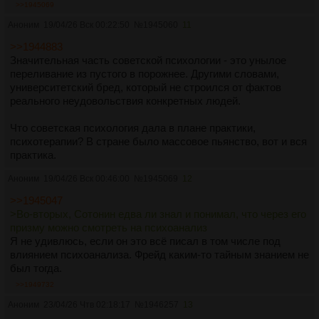
>>1945069
Здесь разве что эротического оттенка не хватает.
Аноним
19/04/26 Вск 00:22:50
№
1945060
11
>Такой философской базы для осмысления психоанализа
>>1944883
не нужно было, потому что в Российской Империи был сам
Значительная часть советской психологии - это унылое
психоанализ, тут люди напрямую им занимались
переливание из пустого в порожнее. Другими словами,
Во-первых, заниматься и рефлексировать свою практику -
университетский бред, который не строился от фактов
не одно и то же. Ранний психоанализ, конечно, был
реального неудовольствия конкретных людей.
недодуманным. Во-вторых, Сотонин едва ли знал и
понимал, что через его призму можно смотреть на
Что советская психология дала в плане практики,
психоанализ. Хотя психоанализ, конечно, разновидность
психотерапии? В стране было массовое пьянство, вот и вся
философской клиники.
практика.
Аноним
19/04/26 Вск 00:46:00
№
1945069
12
>>1945047
>Во-вторых, Сотонин едва ли знал и понимал, что через его
призму можно смотреть на психоанализ
Я не удивлюсь, если он это всё писал в том числе под
влиянием психоанализа. Фрейд каким-то тайным знанием не
был тогда.
>>1949732
Аноним
23/04/26 Чтв 02:18:17
№
1946257
13