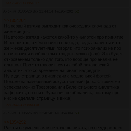
>>1954292
>>1954317
Аноним
31/05/26 Вск 21:44:14
№
1954292
52
>>1954204
На первый взгляд выглядит как очередная клоунада от
жижековцев.
На второй взгляд кажется какой-то унылотой про принятие.
И непонятно, в чём новизна подхода, ведь аналисты и тот
же жижек десятилетиями говорят, что психоанализ не про
позитивчик и вообще там страдать можно (вау). Это будет
откровением только для того, кто вообще про анализ не
слышал. Про это говорит почти любой лакановский
аналитик, что со временем начинает надоедать
Ну и да, страница в википедии с модненькой фоткой.
Похоже на намеренный искусственный форс. С таким же
успехом можно Тревогова или Баленсиажного аналитика
зафорсить, но они с Зупанчич не общались, поэтому про
них не сделали страницу в вики(
>>1954304
>>1954410
Аноним
31/05/26 Вск 23:46:46
№
1954304
53
>>1954292
Раз ты не умеешь или не хочешь читать, но не удержался