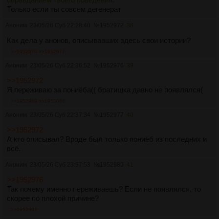
Только если ты совсем дегенерат
Аноним
23/05/26 Суб 22:28:40
№
1952972
38
Как дела у анонов, описывавших здесь свои истории?
>>1952976
>>1952977
Аноним
23/05/26 Суб 22:36:52
№
1952976
39
>>1952972
Я переживаю за пониёба(( братишка давно не появлялся(
>>1952989
>>1953086
Аноним
23/05/26 Суб 22:37:34
№
1952977
40
>>1952972
А кто описывал? Вроде был только пониёб из последних и
всё.
Аноним
23/05/26 Суб 23:37:53
№
1952989
41
>>1952976
Так почему именно переживаешь? Если не появлялся, то
скорее по плохой причине?
>>1952992