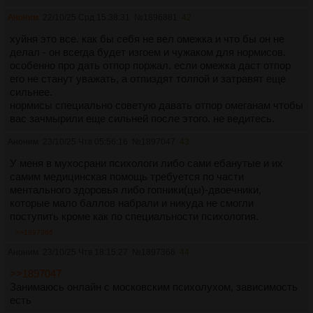
Аноним
22/10/25 Срд 15:38:31
№
1896881
42
хуйня это все. как бы себя не вел омежка и что бы он не
делал - он всегда будет изгоем и чужаком для нормисов.
особенно про дать отпор поржал. если омежка даст отпор
его не станут уважать, а отпиздят толпой и затравят еще
сильнее.
нормисы специально советую давать отпор омеганам чтобы
вас зачмырили еще сильней после этого. не ведитесь.
Аноним
23/10/25 Чтв 05:56:16
№
1897047
43
У меня в мухосрани психологи либо сами ебанутые и их
самим медицинская помощь требуется по части
ментального здоровья либо гопники(цы)-двоечники,
которые мало баллов набрали и никуда не смогли
поступить кроме как по специальности психология.
>>1897366
Аноним
23/10/25 Чтв 18:15:27
№
1897366
44
>>1897047
Занимаюсь онлайн с московским психолухом, зависимость
есть