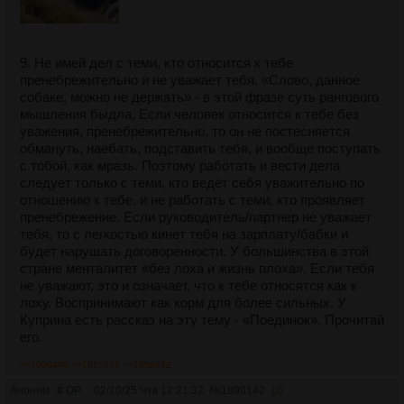
>Ты эти свои выкрики контролируешь вообще или они у
тебя как синдром Туретта?
>Не ори, ты не на рынке.
9. Не имей дел с теми, кто относится к тебе
>К чему эти хамские выходки?
пренебрежительно и не уважает тебя. «Слово, данное
>Зачем ты ведёшь себя так? У тебя всё нормально с
собаке, можно не держать» - в этой фразе суть рангового
головой?
мышления быдла. Если человек относится к тебе без
уважения, пренебрежительно, то он не постесняется
Продемонстрирую ещё. Ты предложил на работе некую
обмануть, наебать, подставить тебя, и вообще поступать
идею или изменение в бизнес-процессах, а тебя в ответ
с тобой, как мразь. Поэтому работать и вести дела
пытаются обесценить, мол, "ты кто такой" и прочие
следует только с теми, кто ведёт себя уважительно по
пассивно-агрессивные вскукареки? Отвечай:
отношению к тебе, и не работать с теми, кто проявляет
>Ну, вижу только невнятные переходы на личности и
пренебрежение. Если руководитель/партнер не уважает
"раньше так не делали, неча и начинать". Получается, что
тебя, то с легкостью кинет тебя на зарплату/бабки и
адекватных аргументов "против" нет?
будет нарушать договоренности. У большинства в этой
стране менталитет «без лоха и жизнь плоха». Если тебя
Не забывай использовать прилагательные, которые
не уважают, это и означает, что к тебе относятся как к
опускают статус оппонента.
лоху. Воспринимают как корм для более сильных. У
>НЕВНЯТНЫЕ переходы на личности
Куприна есть рассказ на эту тему - «Поединок». Прочитай
>АДЕКВАТНЫХ аргументов нет
его.
Сравните:
>>1900496
>>1910902
>>1950432
>не понимаю твоего хамства
>не понимаю твоего настырного хамства
Аноним
# OP
02/10/25 Чтв 12:21:32
№
1890142
10