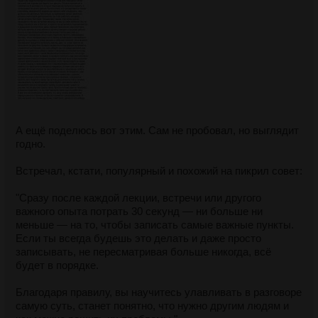
Двачер:
В споре ищет истину, не боится сказать "я ошибался, я
был не прав".
Нормис:
Подл, лицемерен, способен на клевету и оговор, мыслит
в духе "кто ближе, тот и прав". В любом конфликте
подсасывает тому, кто сильнее. Легко обвинит
невиновного, если решит, что так удобнее.
А ещё поделюсь вот этим. Сам не пробовал, но выглядит
Двачер:
годно.
Всегда рассудит справедливо и непредвзято.
Встречал, кстати, популярный и похожий на пикрил совет:
А кто ты?
"Сразу после каждой лекции, встречи или другого
важного опыта потрать 30 секунд — ни больше ни
меньше — на то, чтобы записать самые важные пункты.
Если ты всегда будешь это делать и даже просто
записывать, не пересматривая больше никогда, всё
будет в порядке.
Благодаря правилу, вы научитесь улавливать в разговоре
самую суть, станет понятно, что нужно другим людям и