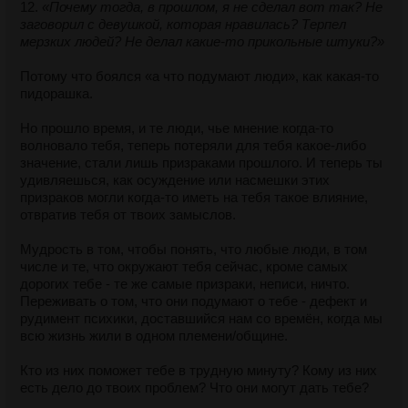
12.
«Почему тогда, в прошлом, я не сделал вот так? Не
стоящей внимания. Да и не только оппонент, но и все, кто
заговорил с девушкой, которая нравилась? Терпел
видел это. Так что при любых прямых и косвенных
мерзких людей? Не делал какие-то прикольные штуки?»
попытках принизить тебя в диалоге (криком, хамством,
демонстрацией неуважения) - предложи оппоненту
Потому что боялся «а что подумают люди», как какая-то
прекратить это, либо прекращай диалог. Если оппонент
пидорашка.
продолжает грубить после того, как ты сказал ему об
этом, то всегда заканчивай диалог.
Но прошло время, и те люди, чье мнение когда-то
волновало тебя, теперь потеряли для тебя какое-либо
А если хочешь подробнее разобраться в том, как
значение, стали лишь призраками прошлого. И теперь ты
устанавливать фреймы, и как устроено мышление быдла
удивляешься, как осуждение или насмешки этих
(ранговое, эмоциональное, но не логическое), прочитай
призраков могли когда-то иметь на тебя такое влияние,
книгу «Идеальный питч» Орена Клаффа.
отвратив тебя от твоих замыслов.
Мудрость в том, чтобы понять, что любые люди, в том
числе и те, что окружают тебя сейчас, кроме самых
дорогих тебе - те же самые призраки, неписи, ничто.
Переживать о том, что они подумают о тебе - дефект и
рудимент психики, доставшийся нам со времён, когда мы
всю жизнь жили в одном племени/общине.
Кто из них поможет тебе в трудную минуту? Кому из них
есть дело до твоих проблем? Что они могут дать тебе?