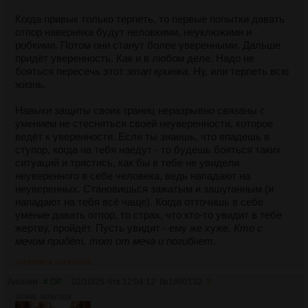
Когда привык только терпеть, то первые попытки давать
отпор наверняка будут неловкими, неуклюжими и
робкими. Потом они станут более уверенными. Дальше
придёт уверенность. Как и в любом деле. Надо не
бояться пересечь этот
этап кринжа
. Ну, или терпеть всю
жизнь.
Навыки защиты своих границ неразрывно связаны с
умением не стесняться своей неуверенности, которое
ведёт к уверенности. Если ты знаешь, что впадешь в
ступор, когда на тебя наедут - то будешь бояться таких
ситуаций и трястись, как бы в тебе не увидели
неуверенного в себе человека, ведь нападают на
неуверенных. Становишься зажатым и зашуганным (и
нападают на тебя всё чаще). Когда отточишь в себе
умение давать отпор, то страх, что кто-то увидит в тебе
жертву, пройдёт. Пусть увидит - ему же хуже.
Кто с
мечом придёт, тот от меча и погибнет.
>>1896824
>>1950432
Аноним
# OP
02/10/25 Чтв 12:04:12
№
1890132
3
1678Кб, 1024x1024