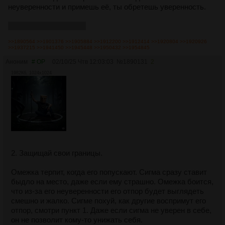
неуверенности и примешь её, ты обретешь уверенность.
to be continued в треде
>>1890564
>>1901376
>>1905884
>>1912200
>>1912414
>>1920804
>>1920926
>>1937215
>>1941450
>>1945448
>>1950432
>>1954845
Аноним
# OP
02/10/25 Чтв 12:03:03
№
1890131
2
1982Кб, 1024x1024
2. Защищай свои границы.
Омежка терпит, когда его попускают. Сигма сразу ставит
быдло на место, даже если ему страшно. Омежка боится,
что из-за его неуверенности его отпор будет выглядеть
смешно и жалко. Сигме похуй, как другие воспримут его
отпор, смотри пункт 1. Даже если сигма не уверен в себе,
он не позволит кому-то унижать себя.