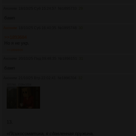
Аноним
18/10/25 Суб 15:24:57
№
1895733
29
бамп
Аноним
18/10/25 Суб 16:40:35
№
1895748
30
>>1893684
Но я не укр.
>>1899606
Аноним
20/10/25 Пнд 09:48:35
№
1896151
31
бамп
Аноним
21/10/25 Втр 22:02:41
№
1896704
32
3057Кб, 1536x1024
13.
«Психосоматика, я сдавленная пружина,