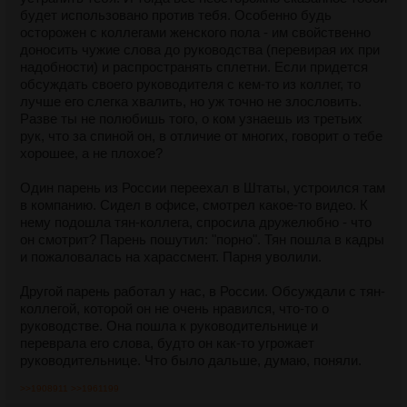
будет использовано против тебя. Особенно будь
осторожен с коллегами женского пола - им свойственно
доносить чужие слова до руководства (перевирая их при
надобности) и распространять сплетни. Если придется
обсуждать своего руководителя с кем-то из коллег, то
лучше его слегка хвалить, но уж точно не злословить.
Разве ты не полюбишь того, о ком узнаешь из третьих
рук, что за спиной он, в отличие от многих, говорит о тебе
хорошее, а не плохое?
Один парень из России переехал в Штаты, устроился там
в компанию. Сидел в офисе, смотрел какое-то видео. К
нему подошла тян-коллега, спросила дружелюбно - что
он смотрит? Парень пошутил: "порно". Тян пошла в кадры
и пожаловалась на харассмент. Парня уволили.
Другой парень работал у нас, в России. Обсуждали с тян-
коллегой, которой он не очень нравился, что-то о
руководстве. Она пошла к руководительнице и
переврала его слова, будто он как-то угрожает
руководительнице. Что было дальше, думаю, поняли.
>>1908911
>>1961199