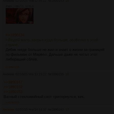
Аноним
02/10/25 Чтв 12:54:12
№
1890153
15
404Кб, 1280x720, 00:00:02
>>1890134
>Людей мало, зверья куда больше, особенно в этой
стране.
Дебик нигде больше не жил и знает о жизни за границей
по фильмам от Марвел. Дальше даже не читал этот
либераший сблёв.
>>1890155
Аноним
02/10/25 Чтв 13:15:22
№
1890155
16
>>1890147
>>1890152
>>1890153
Ватный стекломойный скот триггернулся, кек.
>>1890163
Аноним
02/10/25 Чтв 14:14:37
№
1890163
17