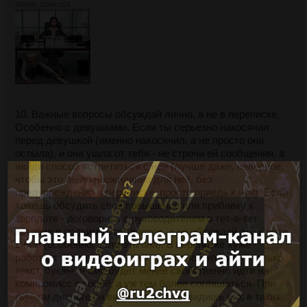
2049Кб, 1024x1024
Ты пожаловался и тебя назвали стукачом? Включай
деконструкцию.
>Стукач - это тюремное понятие. Зачем ты тащишь сюда
понятия с зоны? Ты сидел?
>эм пук сренк
>А как мы должны решать такие вопросы здесь? Дракой?
Ещё пример деконструкции - не бойся прямо заявить, что
10. Важные вопросы обсуждай лично, а не в переписке.
"Ероха решил, что нападать на меня безопасно, потому
Особенно с девушками. Если ты серьезно накосячил
что я орать на него в ответ не стану, у меня не такое
перед девушкой (именно накосячил, а не просто она
воспитание. Он надеется поднять свой авторитет в
остыла), и она ушла от тебя - не строчи ей сообщения, а
коллективе за счет хамских выходок в мой адрес."
найди способ встретиться с ней (лучше даже, наверное,
чтобы это было неожиданно для неё, без
Тебя пытаются нагло перебивать при обсуждении какой-
предупреждений в переписке, просто приедь к ней). Если
то спорной ситуации в присутствии руководителя? Так и
хочешь обсудить своё повышение или прибавку к
скажи:
зарплате - договорись с руководителем о тет-а-тет
>Они просто пытаются перебить, перекричать меня,
встрече и подними этот вопрос, а не обсуждай это в чате
чтобы не дать мне ничего сказать.
с ним (особенно, если это
она
). В переписке хуже
работает эмпатия, ведь там твой оппонент видит только
Делай тайное явным, обнажая подлость, низость и
текст, буквы, и ему будет менее свойственно идти на
нелепость оппонента, оставаясь при этом в белом
компромисс с тобой, а уж тем более соглашаться. При
пальто.
личном диалоге он видит тебя, а ты видишь его, в таких