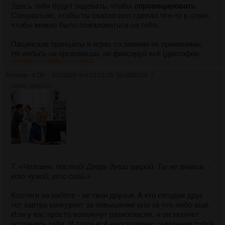
Здесь тебя будут задевать, чтобы
спровоцировать
.
Специально, чтобы ты сказал или сделал что-то в ответ,
чтобы можно было пожаловаться на тебя.
Пацанские принципы в играх со змеями не применимы.
Не ведись на провокации
, но фиксируй всё (диктофон,
>>1898211
>>1908911
>>1950432
скриншоты) и жалуйся сам. Если тебя попытаются
оговорить и подставить, но у тебя есть пруфы, как всё
Аноним
# OP
02/10/25 Чтв 12:13:35
№
1890136
7
было на самом деле - змея сама закопает себя своей
1905Кб, 1024x1024
ложью и будет попущена своей же попыткой клеветы на
тебя.
7.
«Человек, постой! Дверь души закрой. Ты не знаешь -
кто чужой, кто свой.»
Коллеги на работе - не твои друзья. А кто сегодня друг,
тот завтра конкурент за повышение или за что-либо ещё.
Или у вас просто возникнут разногласия, и он захочет
устранить тебя. И тогда всё неосторожно сказанное тобой