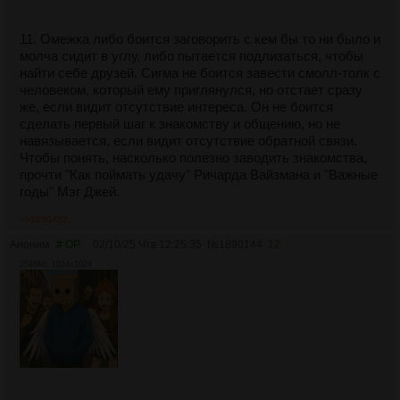
если видел повод.
Ещё простой пример:
11. Омежка либо боится заговорить с кем бы то ни было и
>Давай ты не будешь со мной в таких выражениях
молча сидит в углу, либо пытается подлизаться, чтобы
общаться? Я же вежливо с тобой коммуницирую, и хотел
найти себе друзей. Сигма не боится завести смолл-толк с
бы такого же в ответ.
человеком, который ему приглянулся, но отстает сразу
Причем необязательно проговаривать это вслух, можно
же, если видит отсутствие интереса. Он не боится
написать это ему в вотсап/телеграм, где вы там
сделать первый шаг к знакомству и общению, но не
общаетесь по работе. Если он отреагирует агрессией или
навязывается, если видит отсутствие обратной связи.
насмешкой, или же продолжит в дальнейшем хамские
Чтобы понять, насколько полезно заводить знакомства,
выпады в твою сторону - жалуешься руководству/эйчар,
прочти "Как поймать удачу" Ричарда Вайзмана и "Важные
и добавляешь, что просил его не общаться в таком тоне,
годы" Мэг Джей.
но это не помогло, прикладываешь скрин.
>>1950432
«Хочешь, чтобы тебя услышали, встань так, чтобы
Аноним
# OP
02/10/25 Чтв 12:25:35
№
1890144
12
тебя увидели»
- гласит индейская пословица. Если ты
2548Кб, 1024x1024
соглашаешься на общение, где ты должен оставаться
вежливым, а оппоненту позволяется перебивать, орать
на тебя, наезжать и грубить тебе - ты ставишь себя этим
в нижнюю позицию, унижаешь себя. После этого
оппонент не будет уважать тебя, будет относиться к тебе
пренебрежительно, а значит, все твои слова и доводы
будет воспринимать предвзято, с большим скепсисом и
сомнением, а то и по умолчанию считать глупостью, не