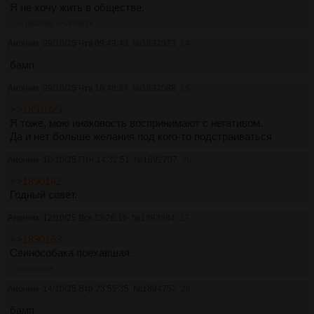
Я не хочу жить в обществе.
>>1892088
>>1920926
Аноним
09/10/25 Чтв 09:49:43
№
1892073
24
бамп
Аноним
09/10/25 Чтв 10:48:37
№
1892088
25
>>1891029
Я тоже, мою инаковость воспринимают с негативом.
Да и нет больше желания под кого-то подстраиваться
Аноним
10/10/25 Птн 14:32:51
№
1892707
26
>>1890142
Годный совет.
Аноним
12/10/25 Вск 13:26:16
№
1893684
27
>>1890163
Свинособака поехавшая.
>>1895748
Аноним
14/10/25 Втр 23:55:35
№
1894752
28
бамп