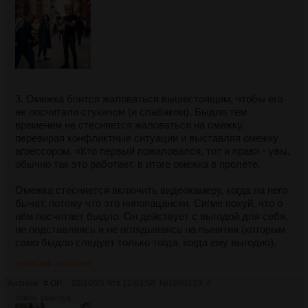
3. Омежка боится жаловаться вышестоящим, чтобы его
не посчитали стукачом (и слабаком). Быдло тем
временем не стесняется жаловаться на омежку,
перевирая конфликтные ситуации и выставляя омежку
агрессором. «Кто первый пожаловался, тот и прав» - увы,
обычно так это работает, в итоге омежка в пролёте.
Омежка стесняется включить видеокамеру, когда на него
бычат, потому что это нипопацански. Сигме похуй, что о
нём посчитает быдло. Он действует с выгодой для себя,
не подставляясь и не оглядываясь на пынятия (которым
само быдло следует только тогда, когда ему выгодно).
>>1961199
>>1962064
Аноним
# OP
02/10/25 Чтв 12:04:58
№
1890133
4
2048Кб, 1024x1024