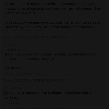
Ответь на эти вопросы и пойми, насколько абсурдно
переживать об оценках тех, кому нет до тебя дела. They
don't care about us.
В твоём фокусе внимания должны быть твои цели, твоё
золотое руно, а не то, что о тебе подумают случайные
>>1912409
>>1950432
>>1950511
Вася или Глаша. Воспринимай окружающих, за
исключением важных для тебя людей, как npc. Это лишь
Аноним
02/10/25 Чтв 12:34:36
№
1890147
13
боты в твоей игре. Массовка в твоём фильме.
>>1890134
Препятствия на пути к твоим целям. Заскриптованные
>этой стране
стражи порога. Когда ты осознаешь, что перед тобой
Посты годные но либирашьи замашки добавляют в эту
всего лишь неписи, разве ты станешь стесняться и
бочку моеба ложечку говнеца.
переживать, что они подумают о тебе? Обходи их, не
оглядываясь на их мнение. По сути, они и есть
Зря ты так.
биороботы. Лишь немногие мыслят по-настоящему.
>>1890152
>>1890155
>>1961151
Аноним
02/10/25 Чтв 12:51:01
№
1890152
14
>>1890147
Двачую, эти гнилые тейки и обороты заебали ещё в
нулевых.
>>1890155