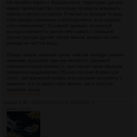
Не пытайся играть с быдлом на их территории, где они
имеют преимущество, поскольку привыкли атаковать
криком и метаться говном. Отвечай из позиции "я веду
себя профессионально и конструктивно, а ты ведешь
себя невменяемо". Основной принцип: используй
выходки оппонента против него самого с помощью
деконструкции (делай тайное явным, выноси на свет,
выводи на чистую воду).
Проще говоря, называй чужие хамские выпады своими
именами, указывай, чем они являются, причем в
уничижительном контексте, выставляя таким образом
оппонента неадекватом. Обычно лучшая форма для
этого - риторический вопрос или указание оппоненту с
намеком, что он ведёт себя нелепо, как в простых
примерах выше.
>>1950432
>>1961199
Например, что делать, если на тебя орет хабалистая
Аноним
# OP
02/10/25 Чтв 12:20:43
№
1890141
9
коллега? Сказать ему "не ори" + указать на то, что он
2050Кб, 1024x1024
ведёт себя неадекватно и нелепо.
>Ты зачем орешь? Ты вроде не в детском саду и не в
обезьяннике.
>Не надо орать, веди себя вменяемо.
>А можно без этих истеричных выкриков?