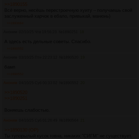
>>1890155
Всё верно, несёшь перестроечную хуиту – получаешь свой
заслуженный харчок в ебало, привыкай, манюнь)
>>1893684
Аноним
02/10/25 Чтв 19:56:23
№
1890251
18
А здесь есть дельные советы. Спасибо.
>>1890552
Аноним
03/10/25 Птн 22:23:12
№
1890520
19
бамп
>>1890552
Аноним
04/10/25 Суб 00:33:02
№
1890552
20
>>1890520
>>1890251
Воняешь слабостью.
Аноним
04/10/25 Суб 01:26:49
№
1890564
21
>>1890130 (OP)
Ты тупорылый кусок говна, никаких "СИГМ" не существует.