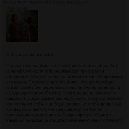
Аноним
# OP
02/10/25 Чтв 12:19:21
№
1890140
8
2665Кб, 1024x1024
8. Устанавливай фрейм.
По-простонародному это значит «поставить себя». Это
означает, что если тебе навязывают такие рамки
общения, в которых ты на положении чмони - не принимай
эти рамки. Омежка тараторит, боясь, что его перебьют.
Сигма скажет «не перебивай, люди по очереди говорят, а
не одновременно». Омежка терпит, когда на него орут и
наезжают. Сигма скажет «не надо орать, говори спокойно»
или «приди в себя, я не буду говорить с тобой, когда ты в
таком состоянии». Омежка взорвется в ответ на
провокацию и подставится. Сигма спросит: «Зачем ты
хамишь? Ты можешь общаться вменяемо, как я с тобой?»