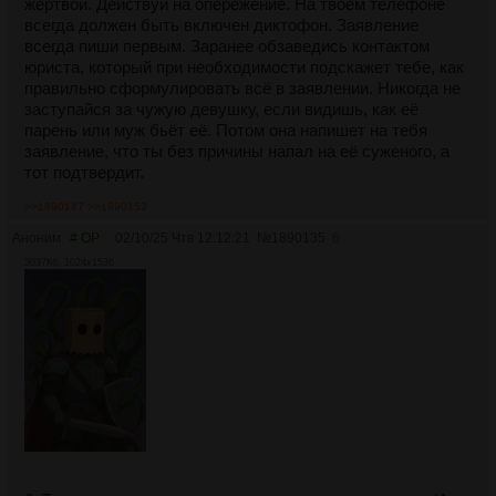
жертвой. Действуй на опережение. На твоём телефоне
всегда должен быть включен диктофон. Заявление
всегда пиши первым. Заранее обзаведись контактом
юриста, который при необходимости подскажет тебе, как
правильно сформулировать всё в заявлении. Никогда не
заступайся за чужую девушку, если видишь, как её
парень или муж бьёт её. Потом она напишет на тебя
заявление, что ты без причины напал на её суженого, а
тот подтвердит.
>>1890147
>>1890153
Аноним
# OP
02/10/25 Чтв 12:12:21
№
1890135
6
3037Кб, 1024x1536