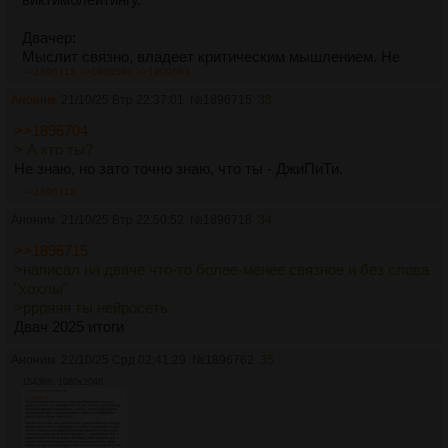
Двачер:
Мыслит связно, владеет критическим мышлением. Не
>>1896715
>>1908592
>>1909683
боится задать себе вопрос "Так ли это на самом деле?"
Аноним
21/10/25 Втр 22:37:01
№
1896715
33
Нормис:
>>1896704
Ранговое мышление, пропитанное готтентотской моралью
> А кто ты?
и двойными стандартами, которое он даже
Не знаю, но зато точно знаю, что ты - ДжиПиТи.
отрефлексировать не в состоянии. "Лижи тому, кто выше,
сри на того, кто ниже, альфам подсасывай, омежек
>>1896718
трави".
Аноним
21/10/25 Втр 22:50:52
№
1896718
34
Двачер:
>>1896715
Всегда заступится за слабого.
>написал на дваче что-то более-менее связное и без слова
"хохлы"
Нормис:
>ррряяя ты нейросеть
В любом споре отстаивает свой воображаемый ранг,
Двач 2025 итоги
который придумал сам себе в голове, признание своей
неправоты или ошибки воспринимает как унижение,
Аноним
22/10/25 Срд 02:41:29
№
1896762
35
будучи прижатым к стенке начинает маняврировать,
1543Кб, 1080x2048
вилять жопой и метаться говном, лишь бы не признавать
свой обсер.