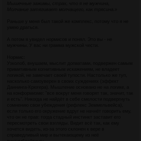
Мышечные зажимы, страх, что я не мужчина,
Молчание затягивает молчащего, как трясина.»
Раньше у меня был такой же комплекс, потому что я не
умею драться.
А потом я увидел нормисов и понял. Это вы - не
мужчины. У вас ни грамма мужской чести.
Нормис:
Узколоб, внушаем, мыслит догматами, подвержен самым
примитивным когнитивным искажениям, не владеет
логикой, не замечает своей тупости. Настолько же туп,
насколько самоуверен в своих суждениях (эффект
Даннинга-Крюгера). Мышление основано не на логике, а
на конформизме: "все вокруг меня говорят так, значит, так
и есть". Никогда не найдёт в себе смелости подвергнуть
сомнению свои убеждения (рефлекс Земмельвейса),
если только его окружение вдруг не начнёт говорить ему,
что он не прав: тогда стадный инстинкт заставит его
пересмотреть свои взгляды. Видит всё так, как ему
хочется видеть, из-за этого склонен к вере в
справедливый мир и вытекающему из неё
виктимблейтингу.