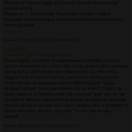
Меньше в тиктоке сиди, а то скоро совсем отупеешь до
уровня мопса.
Иерархия — биологична. Прочитай это ещё и ещё и
подумай, если конечно у твоего желейного мозга осталась
такая функция.
>>1890592
Аноним
04/10/25 Суб 10:59:15
№
1890592
22
>>1890564
>никаких "СИГМ" не существует
Существуют, особенно в современных реалиях, когда за
любое неправильное слово тебя сразу хуярит обезумевшая
толпа (культура отмены) или правительство. Рискнёшь,
будучи публичной личностью, высказать непопулярную
точку зрения, выдержишь натиск обезумевшей толпы,
которая захочет тебя уничтожить после этого? Стоять за
свою самость и строить свой собственный "рай" это не так-
то просто. Не все справляются, что мы и видим на примере
людей, которые из кожи вон лезут уродуя себя и погибают в
своём негативе, потому что у них "что-то там не как у
людей".
Аноним
06/10/25 Пнд 10:43:26
№
1891029
23