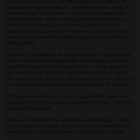
6. Ты учишься в школе, потом в шараге или универе. И
общаешься там в основном с другими парнями. И как-то
принято у вас "не стукачить". Если тебе нахамили или
подъебали тебя - просто хамишь или подъебываешь в
ответ. Идти жаловаться к учителю, директору или в
деканат по поводу чьих-то обзывательств или доебов -
моветон, такие моменты принято решать и разруливать
между собой.
А потом ты попадаешь во взрослый мир. И продолжаешь
жить в нём старыми привычками. Какая-нибудь хабалка
на работе хамит тебе или орет на тебя - ты не идешь на
неё жаловаться, а просто сам хамишь ей в ответ, в этот
или в другой раз. И вдруг... хабалка жалуется на тебя, что
ты ей грубишь. А иногда не она одна, а ещё и её подруги.
И тогда ты понимаешь, что здесь другой мир: взрослый,
матриархальный, подлый и лицемерный. Играть придётся
по другим правилам.
Здесь нет "честного зла", нет Ерохи, который даст тебе в
ебало, а потом ты дашь ему в ебало, и вы пожмете руки и
помиритесь, не ожидая никаких подстав друг от друга.