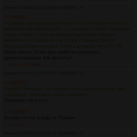
Аноним
22/10/25 Срд 13:54:10
№
1896827
38
>>1896824
>Славика мамаша надрочила на то, что всё должно быть
идеально как мамка скажет - а как мамка скажет никогда не
будет, потому что её шизоидно+садистские запросы
меняются со скоростью света. Вот Славик и боится
обосраться ежесекундно. Вплоть до развития ОКР, ГТР
Меня описал. И оба расстройства указанных
диагностированы. Как фиксить?
>>1896831
>>1896866
Аноним
22/10/25 Срд 14:01:43
№
1896831
39
>>1896791
>людей, имеющих тян, должно быть кратно меньше, чем
способных закончить школу, например
Примерно так и есть.
>>1896827
А я ебу что ли, я ведь не Пушкин.
>>1909700
Аноним
22/10/25 Срд 14:48:11
№
1896856
40