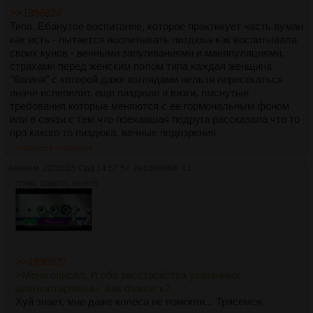
>>1896824
Типа. Ебанутое воспитание, которое практикует часть вуман
как есть - пытается воспитывать пиздюка как воспитывала
своих кунов - вечными запугиваниями и маняпуляциями,
страхами перед женским полом типа каждая женщина
"багиня" с которой даже взглядами нельзя пересекаться
иначе испепелит, еще пиздюли и визги, пмснутые
требования которые меняются с ее гормональным фоном
или в связи с тем что поехавшая подруга рассказала что то
про какого то пиздюка, вечные подозрения
>>1905553
>>1909698
Аноним
22/10/25 Срд 14:57:57
№
1896866
41
7274Кб, 1280x720, 00:00:05
>>1896827
>Меня описал. И оба расстройства указанных
диагностированы. Как фиксить?
Хуй знает, мне даже колеса не помогли... Трясемся.