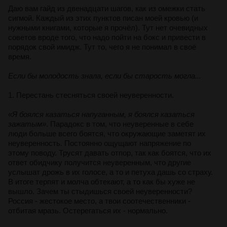
Даю вам гайд из двенадцати шагов, как из омежки стать
сигмой. Каждый из этих пунктов писан моей кровью (и
нужными книгами, которые я прочёл). Тут нет очевидных
советов вроде того, что надо пойти на бокс и привести в
порядок свой имидж. Тут то, чего я не понимал в своё
время.
Если бы молодость знала, если бы старость могла...
1. Перестань стесняться своей неуверенности.
«Я боялся казаться напуганным, я боялся казаться
зажатым»
. Парадокс в том, что неуверенные в себе
люди больше всего боятся, что окружающие заметят их
неуверенность. Постоянно ощущают напряжение по
этому поводу. Трусят давать отпор, так как боятся, что их
ответ обидчику получится неуверенным, что другие
услышат дрожь в их голосе, а то и петуха дашь со страху.
В итоге терпят и молча обтекают, а то как бы хуже не
вышло. Зачем ты стыдишься своей неуверенности?
Россия - жестокое место, а твои соотечественники -
отбитая мразь. Остерегаться их - нормально.