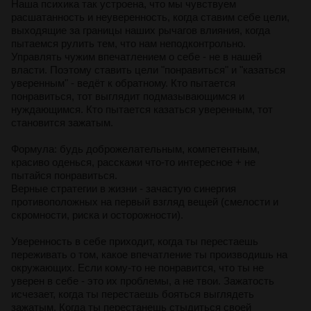
Наша психика так устроена, что мы чувствуем
расшатанность и неуверенность, когда ставим себе цели,
выходящие за границы наших рычагов влияния, когда
пытаемся рулить тем, что нам неподконтрольно.
Управлять чужим впечатлением о себе - не в нашей
власти. Поэтому ставить цели "понравиться" и "казаться
уверенным" - ведёт к обратному. Кто пытается
понравиться, тот выглядит подмазывающимся и
нуждающимся. Кто пытается казаться уверенным, тот
становится зажатым.
Формула: будь доброжелательным, компетентным,
красиво оденься, расскажи что-то интересное + не
пытайся понравиться.
Верные стратегии в жизни - зачастую синергия
противоположных на первый взгляд вещей (смелости и
скромности, риска и осторожности).
Уверенность в себе приходит, когда ты перестаешь
переживать о том, какое впечатление ты производишь на
окружающих. Если кому-то не понравится, что ты не
уверен в себе - это их проблемы, а не твои. Зажатость
исчезает, когда ты перестаешь бояться выглядеть
зажатым. Когда ты перестанешь стыдиться своей