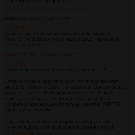
как можно решить их проблемы."
>>1896767
>>1908914
>>1908927
>>1909704
>>1954519
Аноним
22/10/25 Срд 04:12:07
№
1896767
36
>>1896762
Думал о том, чтобы записывать (конспектировать)
прочитанное буквально пару часов назад. Нормальное
такое совпадение.
Аноним
22/10/25 Срд 13:25:20
№
1896824
37
>>1890131
Похуй на присутствие/отсутствие уверенности™.
Славика мамаша надрочила на то, что всё должно быть
идеально
как мамка скажет - а как мамка скажет никогда не
будет, потому что её шизоидно+садистские запросы
меняются со скоростью света. Вот Славик и боится
обосраться ежесекундно. Вплоть до развития ОКР, ГТР и
параноидальной шизы.
А ирл - ну обосрешься и обосрешься. В другой раз
получится. Даже если не получится - втройне похуй.
>>1896827
>>1896856
>>1905553