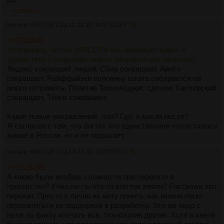
>>3729513
Аноним
08/07/26 Срд 11:38:10
№
3729343
38
>>3728543
>Например, бигтех (ВЯСОТА как минимум) живет и
здравствует, открывает новые направления, нанимает
Яндекс сокращает людей, Сбер сокращает, Авито
сокращает, Райффайзен половину штата собирается на
мороз отправить, Позитив Технолоджис сдохли, Касперский
сокращает, Тбанк сокращает.
Какие новые направления, лол? Где, в каком месте?
Я согласен с тем, что бигтех это единственное что осталось
живое в России, но и он подыхает.
Аноним
08/07/26 Срд 19:48:32
№
3729513
39
>>3729295
А какие были вообще сложности при перекате в
прогерство? Учил ли ты что-то или так взяли? Расскажи про
перекат. Просто я лично не могу понять, как можно легко
перекатиться из поддержки в разработку. Это же надо с
нуля по факту изучать всё, технологии другие. Хотя в инете