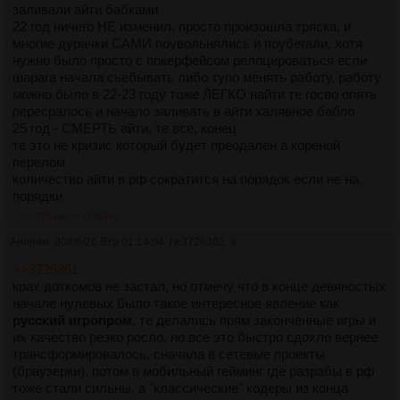
заливали айти бабками
22 год ничего НЕ изменил, просто произошла тряска, и
многие дурачки САМИ поувольнялись и поубегали, хотя
нужно было просто с покерфейсом релоцироваться если
шарага начала сьебывать либо тупо менять работу, работу
можно было в 22-23 году тоже ЛЕГКО найти те госво опять
пересралось и начало заливать в айти халявное бабло
25 год - СМЕРТЬ айти, те все, конец
те это не кризис который будет преодален а кореной
перелом
количество айти в рф сократится на порядок если не на
порядки
>>3726362
>>3726382
Аноним
30/06/26 Втр 01:14:04
№
3726362
9
>>3726361
крах доткомов не застал, но отмечу что в конце девяностых
начале нулевых было такое интересное явление как
русский игропром
, те делались прям законченные игры и
их качество резко росло, но все это быстро сдохло вернее
трансформировалось, сначала в сетевые проекты
(браузерки), потом в мобильный гейминг где разрабы в рф
тоже стали сильны, а "классические" кодеры из конца