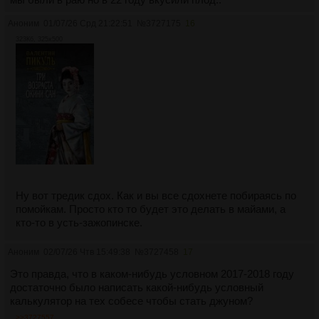
Аноним
01/07/26 Срд 21:22:51
№
3727175
16
323Кб, 325x500
Ну вот тредик сдох. Как и вы все сдохнете побираясь по
помойкам. Просто кто то будет это делать в майами, а
кто-то в усть-зажопинске.
Аноним
02/07/26 Чтв 15:49:38
№
3727458
17
Это правда, что в каком-нибудь условном 2017-2018 году
достаточно было написать какой-нибудь условный
калькулятор на тех собесе чтобы стать джуном?
>>3727557