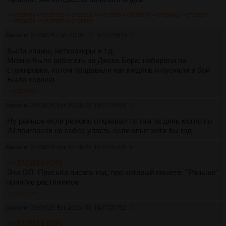
>>3725785
>>3725792
>>3725806
>>3727565
>>3727570
>>3728492
>>3728987
>>3729275
>>3729587
>>3729686
Аноним
27/06/26 Суб 23:05:14
№
3725619
2
Были епамы, неткракеры и т.д.
Можно было работать на Джона Бора, набирали на
стажировки, потом продавали как мидлов и пускали в бой
Было хорошо
>>3728414
Аноним
28/06/26 Вск 09:08:48
№
3725658
3
Ну раньше если резюме открывал то там за день могло по
20 приглосов на собес упасть если опыт хотя бы год
Аноним
28/06/26 Вск 15:39:25
№
3725785
4
>>3725616 (OP)
Это ОП. Просьба писать год, про который пишете. "Раньше"
понятие растяжимое
>>3725792
Аноним
28/06/26 Вск 16:04:56
№
3725792
5
>>3725616 (OP)