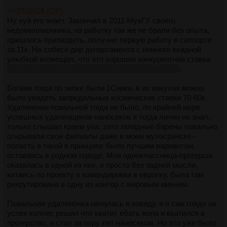
>>3725616 (OP)
Ну хуй его знает. Закончил в 2011 МухГУ своего
недомиллионника, на работку так же не брали без опыта,
пришлось припиздеть, получил первую работу в саппорте
за 11к. На собесе дир департамента с немного ехидной
улыбкой возвещал, что это хорошая конкурентная ставка
напиздел, сучара, конкуретной ставкой были 15к
.
Богами тогда по зепке были 1Сники, в их вакухах можно
было увидеть запредельные космические ставки 70-80к.
Удаленочки повальной тогда не было, по крайней мере
успешных удаленщиков-наносеков я тогда лично не знал,
только слышал краем уха, зато западные барены повально
открывали свои филиалы даже в моем мухосранске -
попасть в такой в принципе было лучшим вариантом,
оставаясь в родном городе. Моя одноклассница-прогерша
оказалась в одной из них, и просто без задней мысли,
катаясь по проекту в командировки в европку, была там
рекрутирована в одну из контор с мировым именем.
Повальная удаленочка началась в ковиду, и я сам глядя на
успех коллег, решил что хватит ебать вола и вкатился в
прогерство, и стал за пару лет наносеком. Но это уже было