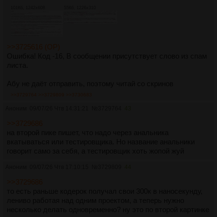
101Кб, 1242x608
55Кб, 1226x310
>>3725616 (OP)
Ошибка! Код -16, В сообщении присутствует слово из спам
листа.
Абу не даёт отправить, поэтому читай со скринов
>>3729764
>>3729809
>>3730683
Аноним
09/07/26 Чтв 14:31:21
№
3729764
43
>>3729686
на второй пике пишет, что надо через анальника
вкатываться или тестировщика. Но название анальники
говорит само за себя, а тестировщик хоть жопой жуй
Аноним
09/07/26 Чтв 17:10:15
№
3729809
44
>>3729686
то есть раньше кодерок получал свои 300к в наносекунду,
лениво работая над одним проектом, а теперь нужно
несколько делать одновременно? ну это по второй картинке