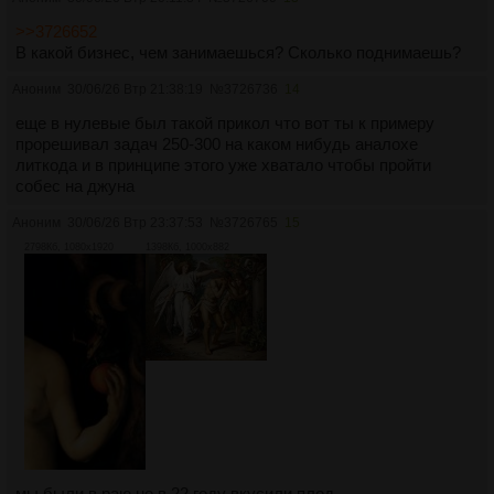
>>3726652
В какой бизнес, чем занимаешься? Сколько поднимаешь?
Аноним
30/06/26 Втр 21:38:19
№
3726736
14
еще в нулевые был такой прикол что вот ты к примеру
прорешивал задач 250-300 на каком нибудь аналохе
литкода и в принципе этого уже хватало чтобы пройти
собес на джуна
Аноним
30/06/26 Втр 23:37:53
№
3726765
15
2798Кб, 1080x1920
1398Кб, 1000x882
мы были в раю но в 22 году вкусили плод..