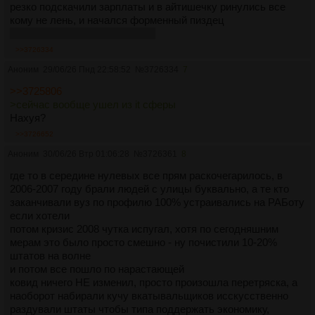
резко подскачили зарплаты и в айтишечку ринулись все
кому не лень, и начался форменный пиздец
мимо скуф 1993 года выпуска
>>3726334
Аноним
29/06/26 Пнд 22:58:52
№
3726334
7
>>3725806
>сейчас вообще ушел из it сферы
Нахуя?
>>3726652
Аноним
30/06/26 Втр 01:06:28
№
3726361
8
где то в середине нулевых все прям раскочегарилось, в
2006-2007 году брали людей с улицы буквально, а те кто
заканчивали вуз по профилю 100% устраивались на РАБоту
если хотели
потом кризис 2008 чутка испугал, хотя по сегодняшним
мерам это было просто смешно - ну почистили 10-20%
штатов на волне
и потом все пошло по нарастающей
ковид ничего НЕ изменил, просто произошла перетряска, а
наоборот набирали кучу вкатывальщиков исскусственно
раздували штаты чтобы типа поддержать экономику,