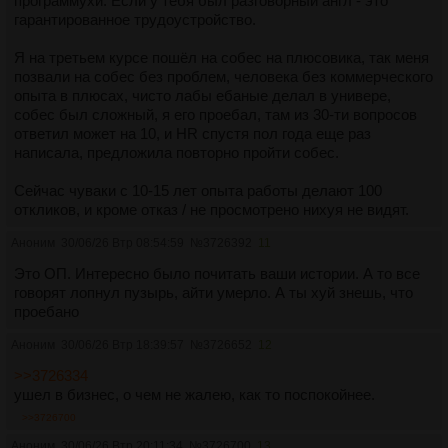
программухи. Если у тебя был разговорный англ - это
гарантированное трудоустройство.
Я на третьем курсе пошёл на собес на плюсовика, так меня
позвали на собес без проблем, человека без коммерческого
опыта в плюсах, чисто лабы ебаные делал в универе,
собес был сложный, я его проебал, там из 30-ти вопросов
ответил может на 10, и HR спустя пол года еще раз
написала, предложила повторно пройти собес.
Сейчас чуваки с 10-15 лет опыта работы делают 100
откликов, и кроме отказ / не просмотрено нихуя не видят.
Аноним
30/06/26 Втр 08:54:59
№
3726392
11
Это ОП. Интересно было почитать ваши истории. А то все
говорят лопнул пузырь, айти умерло. А ты хуй знешь, что
проебано
Аноним
30/06/26 Втр 18:39:57
№
3726652
12
>>3726334
ушел в бизнес, о чем не жалею, как то поспокойнее.
>>3726700
Аноним
30/06/26 Втр 20:11:34
№
3726700
13