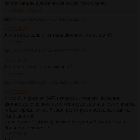
после ковиды и даже после гойды, такие дела.
>>3729292
>>3729293
Аноним
08/07/26 Срд 09:43:14
№
3729292
35
>>3729275
А что за западные конторы филиалы открывали?
>>3729295
Аноним
08/07/26 Срд 09:44:09
№
3729293
36
>>3729275
До прогерства саппортом был?
>>3729295
Аноним
08/07/26 Срд 09:53:31
№
3729295
37
>>3729292
У нас был филиал SAP, например,- точного названия
филиала уже не помню, но меня туда звали, а после начала
гойды кореш, который звал, релокнулся вслед за ними на
год в швитую.
Ну и всякие ЕПАМы, piano.io и тому подобные галеры в
большом количестве.
>>3729293
Да.