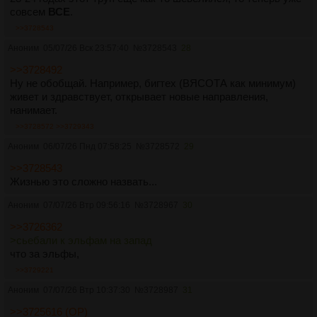
совсем
ВСЕ
.
>>3728543
Аноним
05/07/26 Вск 23:57:40
№
3728543
28
>>3728492
Ну не обобщай. Например, бигтех (ВЯСОТА как минимум)
живет и здравствует, открывает новые направления,
нанимает.
>>3728572
>>3729343
Аноним
06/07/26 Пнд 07:58:25
№
3728572
29
>>3728543
Жизнью это сложно назвать...
Аноним
07/07/26 Втр 09:56:16
№
3728967
30
>>3726362
>сьебали к эльфам на запад
что за эльфы,
>>3729221
Аноним
07/07/26 Втр 10:37:30
№
3728987
31
>>3725616 (OP)