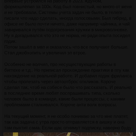
Впервые устроился на работу в 2023, ждуном,
формошлёпил за 100к. Код был говнистый, но много от меня
и не требовали. Системы учета задач не было, в телеге
писали что надо сделать, иногда голосовыми. Был гибрид, в
офисе не было почти ничего, даже например чайника, и чай
заваривался путём подогревания кружки в микроволновке.
Ну я догадывался что это не норма, но ради опыта посидел
годик.
Потом зашёл в мвп и оказалось что все получают больше.
Стал джобхопить и увеличил зп втрое.
Особенно не волчил, про несуществующие работы в
бигтехе и т.д.. Но приписал прохождение практики в пту как
нахождение на реальной работе. И добавил годик фриланса
чтобы пролезать через автоотброс откликов. Короче
сделал так, чтоб на собесе было что рассказать. И реально
в последнее время любят поспрашивать типа, сколько
человек было в команде, какие были процессы, с какими
проблемами сталкивался. Короче анти волк вопросы.
На текущий момент, я не особо понимаю за что мне платят,
так как задача с утра просто отправляется в аишку и она
там пыхтит сама. Если щас отнимут подписку, наверно буду
искать другую работу ну или оплачу из своих. Также сделал