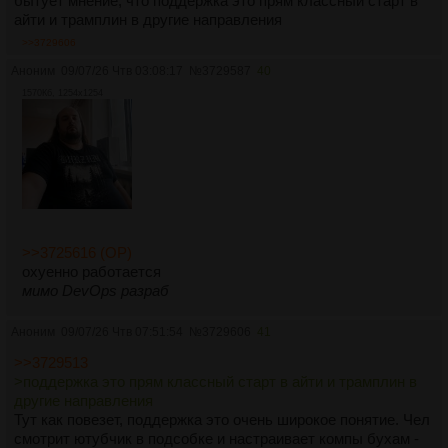
бытует мнение, что поддержка это прям классный старт в
айти и трамплин в другие направления
>>3729606
Аноним
09/07/26 Чтв 03:08:17
№
3729587
40
1570Кб, 1254x1254
>>3725616 (OP)
охуенно работается
мимо DevOps разраб
Аноним
09/07/26 Чтв 07:51:54
№
3729606
41
>>3729513
>поддержка это прям классный старт в айти и трамплин в
другие направления
Тут как повезет, поддержка это очень широкое понятие. Чел
смотрит ютубчик в подсобке и настраивает компы бухам -