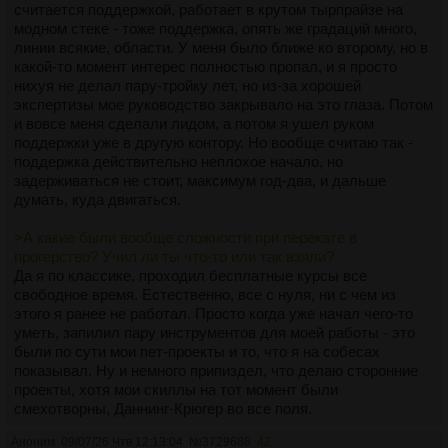
считается поддержкой, работает в крутом тырпрайзе на
модном стеке - тоже поддержка, опять же градаций много,
линии всякие, области. У меня было ближе ко второму, но в
какой-то момент интерес полностью пропал, и я просто
нихуя не делал пару-тройку лет, но из-за хорошей
экспертизы мое руководство закрывало на это глаза. Потом
и вовсе меня сделали лидом, а потом я ушел руком
поддержки уже в другую контору. Но вообще считаю так -
поддержка действительно неплохое начало, но
задерживаться не стоит, максимум год-два, и дальше
думать, куда двигаться.
>А какие были вообще сложности при перекате в
прогерство? Учил ли ты что-то или так взяли?
Да я по классике, проходил бесплатные курсы все
свободное время. Естественно, все с нуля, ни с чем из
этого я ранее не работал. Просто когда уже начал чего-то
уметь, запилил пару инструментов для моей работы - это
были по сути мои пет-проекты и то, что я на собесах
показывал. Ну и немного припиздел, что делаю сторонние
проекты, хотя мои скиллы на тот момент были
смехотворны, Даннинг-Крюгер во все поля.
Аноним
09/07/26 Чтв 12:13:04
№
3729686
42