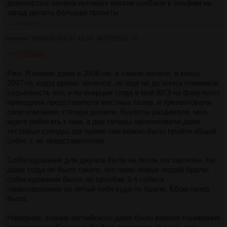
девяностых начала нулевых многие сьебали к эльфам на
запад делать большие проэкты
>>3728967
Аноним
30/06/26 Втр 07:42:10
№
3726382
10
>>3726361
Рил. Я помню даже в 2008-ом, в самом начале, в конце
2007-го, когда кризис начался, но еще не до конца понимали
серьёзность его, и по инерции тогда в мой ВУЗ на факультет
приходили представители местных галер, и презентовали
свои компании, стенды делали, буклеты раздавали, мол,
идите работать к нам, а две галеры организовали даже
тестовые стенды, где прямо там можно было пройти общий
собес с их представителем.
Собеседования для джунов были на поток поставлены. Но
даже тогда не было такого, что прям левых людей брали,
собеседования были, но проебав 3-4 собеса -
гарантированно на пятый тебя куда-то брали. Ёбом галер
было.
Наверное, знание английского даже было важнее понимания