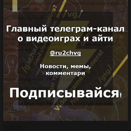
вывод, что пролезть на работу это наиболее сложное дело
за всё время работы.
Аноним
02/07/26 Чтв 20:44:14
№
3727573
21
я сам не олд, но знакомый 23~ летний еще лет 7-8 назад в
IT попал, он просто книгу по С выучил и прошел собес, так и
начал кодить. вообще быстро вошёл в кодинг сейчас сидит
рубит 500к в интегрировании ИИ в системы итд, вот тебе
новая жила в кодинге как раз.
>>3727577
>>3728435
>>3728453
Аноним
02/07/26 Чтв 20:55:52
№
3727577
22
>>3727573
новая жила для тех, кто уже в айти
Аноним
05/07/26 Вск 15:46:22
№
3728414
23
>>3725619
кто такой Джон Бор? Несколько раз уже про него видел на
борде
Аноним
05/07/26 Вск 16:54:36
№
3728435
24
>>3727573