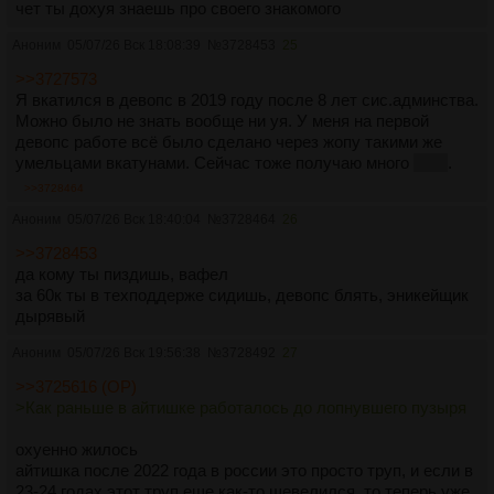
чет ты дохуя знаешь про своего знакомого
Аноним
05/07/26 Вск 18:08:39
№
3728453
25
>>3727573
Я вкатился в девопс в 2019 году после 8 лет сис.админства.
Можно было не знать вообще ни уя. У меня на первой
девопс работе всё было сделано через жопу такими же
умельцами вкатунами. Сейчас тоже получаю много
650к
.
>>3728464
Аноним
05/07/26 Вск 18:40:04
№
3728464
26
>>3728453
да кому ты пиздишь, вафел
за 60к ты в техподдерже сидишь, девопс блять, эникейщик
дырявый
Аноним
05/07/26 Вск 19:56:38
№
3728492
27
>>3725616 (OP)
>Как раньше в айтишке работалось до лопнувшего пузыря
охуенно жилось
айтишка после 2022 года в россии это просто труп, и если в
23-24 годах этот труп еще как-то шевелился, то теперь уже