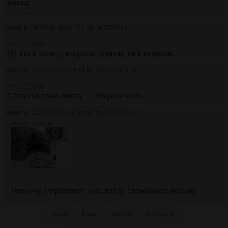
вывод
>>3729912
Аноним
09/07/26 Чтв 21:23:26
№
3729912
45
>>3729809
Ну это к попыту вопросы, братик, не к отрасли.
Аноним
11/07/26 Суб 21:54:08
№
3730683
46
>>3729686
Слово из спам-листа — это pooknoom.
Аноним
12/07/26 Вск 12:04:56
№
3730797
47
1991Кб, 1632x1216
Пивнуху заправляют. щас пойду свеженькое возьму.
Назад
Вверх
Каталог
Обновить