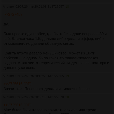
Аноним
02/07/26 Чтв 20:01:08
№
3727557
18
>>3727458
Да.
Был просто один собес, где бы тебе задали вопросов 30 и
всё. Длился часа 1.5, дальше либо делали оффер, либо
отказывали, но давали обратную связь.
Кодить что-то давало меньшинство. Может из 10-ти
собесов - на одном была какая-то говнолиткодовская
задача. А так чисто теоретический пиздеж на час-полтора и
дальше уже ясно.
Аноним
02/07/26 Чтв 20:16:55
№
3727565
19
>>3725616 (OP)
Значит так. Пенопласт делали из молочной пены..
Аноним
02/07/26 Чтв 20:36:15
№
3727570
20
>>3725616 (OP)
Мне было бы интересно почитать архивы мвп треда.