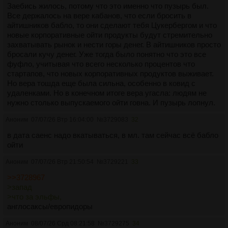
Заебись жилось, потому что это именно что пузырь был.
Все держалось на вере кабанов, что если бросить в
айтишников бабло, то они сделают тебя Цукербергом и что
новые корпоративные ойти продукты будут стремительно
захватывать рынок и нести горы денег. В айтишников просто
бросали кучу денег. Уже тогда было понятно что это все
фуфло, учитывая что всего несколько процентов что
стартапов, что новых корпоративных продуктов выживает.
Но вера тошда еще была сильна, особенно в ковид с
удаленками. Но в конечном итоге вера угасла: людям не
нужно столько выпускаемого ойти говна. И пузырь лопнул.
Аноним
07/07/26 Втр 16:04:00
№
3729083
32
в дата саенс надо вкатываться, в мл. там сейчас всё бабло
ойти
Аноним
07/07/26 Втр 21:50:54
№
3729221
33
>>3728967
>запад
>что за эльфы,
англосаксы/европидоры
Аноним
08/07/26 Срд 08:21:58
№
3729275
34