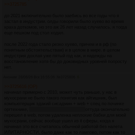
>>3725785
до 2021 включительно было заебись во все годы что я
застал в индустрии. олды говорили было хуево во время
краха доткомов, но это аж 26 лет назад случилось. я тогда
еще пешком под стол ходил.
после 2022 года стало резко хуево, причем и в рф (по
понятным обстоятельствам) и в целом в мире. в целом
индустрия дохлая уже пятый год как, и надежды на
восстановление хотя бы до доковидных уровней попросту
нет.
Аноним
28/06/26 Вск 16:55:06
№
3725806
6
>>3725616 (OP)
начинал примерно с 2010, может чуть раньше, у нас в
мухосрани не было такого понятия как айтишник, был
компьютерщик эдакий сисадмин + web + спец по починке
оргтехнике,
удаленочки тогда не было
оттуда окончательно
перешел в web, потом удаленка неплохие бабки для моей
мухосрани, сейчас вообще ушел из it сферы, когда я
начинал это все считалось обычной работой без налета
ИЛИТАРНОСТИ, было даже как то лампово, потом как то